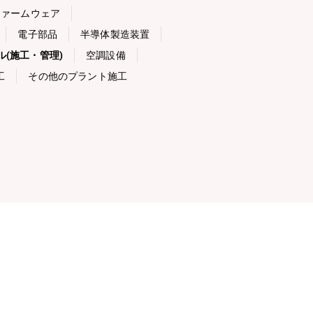
ファームウェア
電子部品
半導体製造装置
ル(施工・管理)
空調設備
工
その他のプラント施工