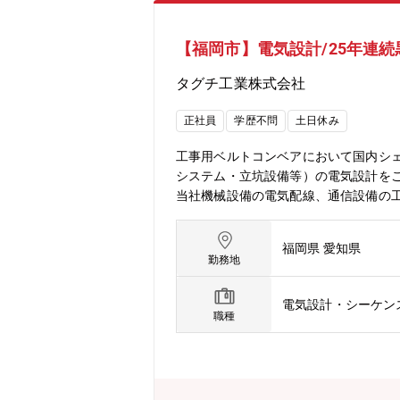
【福岡市】電気設計/25年連
タグチ工業株式会社
正社員
学歴不問
土日休み
工事用ベルトコンベアにおいて国内シェ
システム・立坑設備等）の電気設計を
当社機械設備の電気配線、通信設備の工
~6割の頻度で長崎の製作工場、担当現
以上、大手ゼネコンがクライアントの
福岡県 愛知県
よるトンネル工事の需要拡大により、
勤務地
す。・年間休日120日以上あるため、
電気設計・シーケン
職種