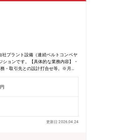
自社プラント設備（連続ベルトコンベヤ
ジションです。【具体的な業務内容】・
業務・取引先との設計打合せ等。※月に5
ベルトコンベアシステムのシェア90％
・今後も公共機関の新設や、地下整備に
万円
したいことを後押ししてくれる環境で
集
更新日 2026.04.24