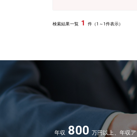
1
検索結果一覧
件（1～1件表示）
800
年収
万円以上、年収ア