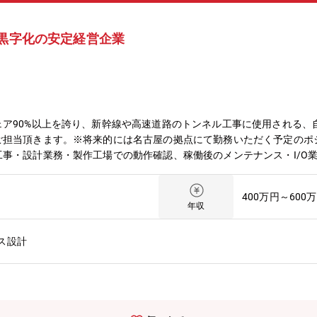
続黒字化の安定経営企業
ア90%以上を誇り、新幹線や高速道路のトンネル工事に使用される、
ご担当頂きます。※将来的には名古屋の拠点にて勤務いただく予定のポ
事・設計業務・製作工場での動作確認、稼働後のメンテナンス・I/O
場などへの全国出張あり（出張手当あり）【魅力】・25年連続黒字化、
安定経営企業です。・22件の特許取得をしている高い技術会社です。
400万円～600
企業としての成長も期待できます。・社員の意見を尊重し、チャレンジ
年収
メリハリのある働き方ができます。【募集背景】売上好調による増員募
ス設計