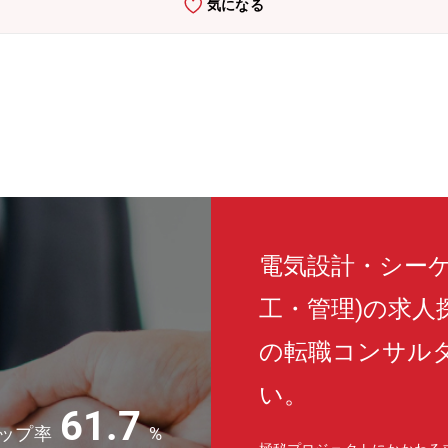
気になる
電気設計・シーケ
工・管理)の求
の転職コンサル
い。
61.7
ップ率
%