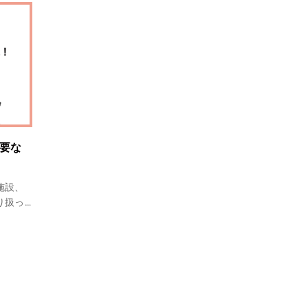
要な
施設、
り扱っ
必然的
りがい
す。な
て、仕
たいと
は、不