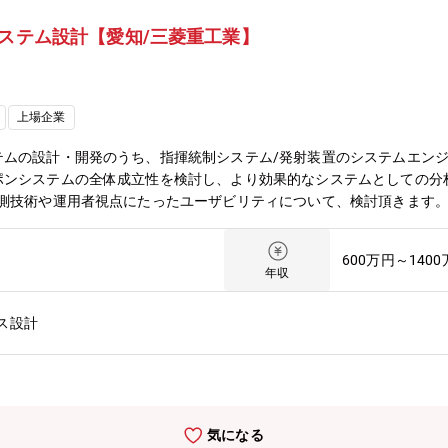
プラントなどの社会インフラ、船舶、航空機などの輸送機器、大型ロケ
システム設計【愛知/三菱重工業】
ーとして社会を牽引しております。・2025年3月期決算で受注高7.071
であり、日本を代表する企業でありながら、さらなる成長を続けておりま
くるみん」の各認定等ワークライフバランスを整えた働き方が可能です
定まで丁寧にフォロー致します。
上場企業
テムの設計・開発のうち、指揮統制システム/発射装置のシステムエン
ポンシステムの全体成立性を検討し、より効果的なシステムとしての分
予測技術や運用者視点にたったユーザビリティについて、検討頂きます
ェース／シーケンス設計等を担当頂きます。【業務内容】①指揮統制シ
度予測技術③UMLモデリング/ヒューマンセンタードデザイン④飛しょ
600万円～140
ww.mhi.com/jp/products/defense/guided_weapon_lis
年収
3、AAM-5、SM-3（日米共同開発）、GPI（日米共同開発）、極超音速誘
ケットモータ開発に携わって頂きます。開発は、多様なエンジニアや研
ス設計
びOJTで仕事を覚えていただきながら活躍いただけます。また、多様
も利用することが可能です。【本ポジションの魅力】■業務の魅力①亜
命中させるのは難易度が高く、様々な高い技術を集結させて製品を作り
術を用いた実験、最先端のシミュレーション技術に携わることができ、
務の魅力②要求性能をどのように実現するか、技術の調査から製品への
気になる
までに関わることが出来ます。■業務の魅力③防衛領域において三菱重