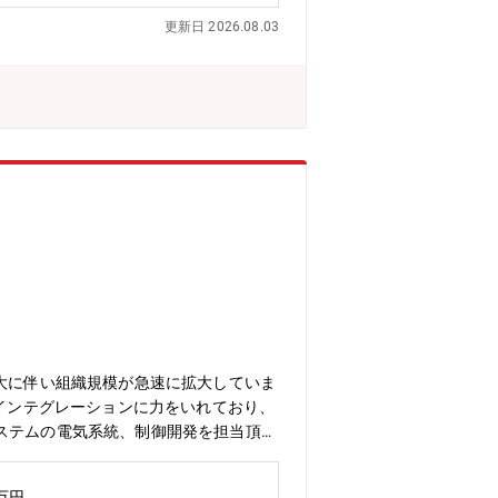
は、以下のような領域を主担当として担
更新日 2026.08.03
DA 等の導入・更新・設備・操業デー
がっていきます【業務の面白み・魅
面白さです。・利用者との距離が近く、
の要望ヒアリング、ソリューション提案
設備導入の担当シニアエンジニア：工程
業社の主力製品とシェアについて：半導
0%)／二輪車向け排ガス浄化用触媒（世界
ラス基板向け酸化セリウム系研磨剤(世界シ
材(世界シェア:40%)◆同社について:
回路基板用の極薄銅箔やバイク用の排ガ
しています。総合研究所は創造的な研究
的に製品化されて市場に出てゆき、暮ら
しているからこそ、多くの分野でチャレ
拡大に伴い組織規模が急速に拡大していま
のインテグレーションに力をいれており、
ステムの電気系統、制御開発を担当頂き
御プログラムの開発・制御盤・電気回路・
設備の試運転・現地立ち上げ・調整【同
0万円