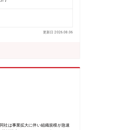
ともに前年比1.5倍で急拡大2026年
約28%の卓越したビジネスモデル筋肉
員が在籍して活躍しており、ボードメン
！・製造業×AIをテーマにソフト（A
更新日 2026.08.06
る同社は事業拡大に伴い組織規模が急速