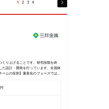
1
2
3
4
つくり上げることです。研究段階を終
した設計・開発を行っています。全固体
チームの役割】量産化のフェーズでは、
むにつれて製造・管理・改善の自動化が
ステムと、操業に関わるデータやシステ
万円
進めているプロジェクトに参画し、業務
者や現場と連携して業務を進めていきま
行う2.SCADA／DCS／PLC 等、
携・データの扱いに関する改善 現場デ