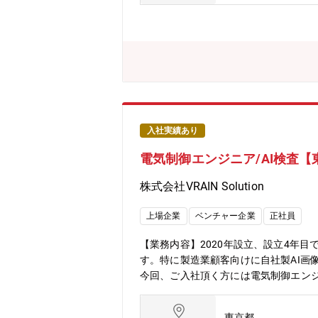
ータを利用者が活用しやすい形で整理 
っていただくことを想定しています。・
タを活用した改善活動の推進量産プロ
力】・構想検討から計画策定、システ
現場とコミュニケーションを密に取り
～実現まで携わることが可能【キャリ
全体の設計と改善業務スペシャリスト
体パッケージ基板向け極薄銅箔（世界No
シェア：50%）／ハイブリッド車用電池
入社実績あり
ェア:40%)／アルミ溶湯濾過用メタロフ
電気制御エンジニア/AI検査【
同社はグローバル規模で事業を展開し
ス浄化触媒、ハイブリッド車の電池材料
株式会社VRAIN Solution
開発により、事業の中核となる新商品
しを豊かにすることに貢献できます。
上場企業
ベンチャー企業
正社員
ンジできるフィールドがあります。
【業務内容】2020年設立、設立4年
す。特に製造業顧客向けに自社製AI画
今回、ご入社頂く方には電気制御エンジ
ます。【具体的な業務内容】・AI外観
タッチパネル（HMI）の設計・顧客・
東京都