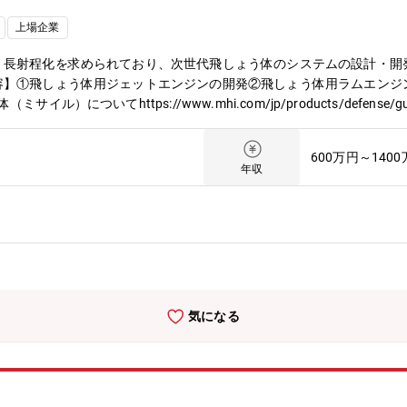
上場企業
、長射程化を求められており、次世代飛しょう体のシステムの設計・開
容】①飛しょう体用ジェットエンジンの開発②飛しょう体用ラムエンジ
ついてhttps://www.mhi.com/jp/products/defense/gui
HGP、ASM-2、ASM-3、AAM-5、SM-3（日米共同開発）、GPI（日
向けの各種エンジン／ロケットモータ開発に携わって頂きます。開発は
600万円～140
す。入社後は全般教育及びOJTで仕事を覚えていただきながら活躍い
年収
業全社教育プログラムも利用することが可能です。【本ポジションの魅
高速で移動する対象に命中させるのは難易度が高く、様々な高い技術を
テム、最新の材料や技術を用いた実験、最先端のシミュレーション技術
会が得られます。■業務の魅力②要求性能をどのように実現するか、技
づくりの初めから最後までに関わることが出来ます。■業務の魅力③防
す。また、エンジニアリングを通し国家単位で人々の生活を守るという
。【配属組織】部：防衛産業の最前線で革新を追求する企業として、急
気になる
ょう体の設計・開発を進めています。このような背景から、優れた技術
考えています。課：エンジン設計課、推進装置設計課では、サブシステ
た上で、各種製造ドキュメントを整備し、モノつくりの仕様を定めてい
す。【働き方について】リモートワーク：有 出張の有無：有 愛知県
の創業者岩崎彌太郎は政府より工部省長崎造船局を借り受け、長崎造船