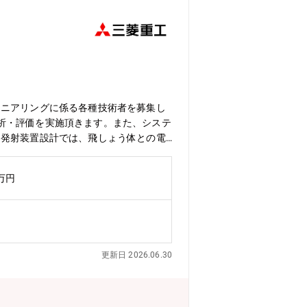
ット等の宇宙機器に至るまで、エンジニ
2兆円、売上収益5.0271兆円、当期
す。・在宅勤務、時間単位年休、フレッ
。・パソナから入社実績が多数あり、選
ジニアリングに係る各種技術者を募集し
析・評価を実施頂きます。また、システ
。発射装置設計では、飛しょう体との電
ステムの設計、シミュレーション、シス
う体発射装置の設計、製造、試験評価<
0万円
t当社主要製品：12SSM、17SSM、23ASM、2
導弾研修体制（OJT体制）：主要製品または
究者と連携し、数名～10名程度のチー
な専門分野に対応する技術者育成を目的
音速～極超音速の速度で正確に飛しょう
更新日 2026.06.30
上げていきます。そのため、新しい推進
専門分野での技術者としてのスキルをよ
反映、シミュレーション解析や性能評価
工業は多くの実績を持ち、最上流で開発