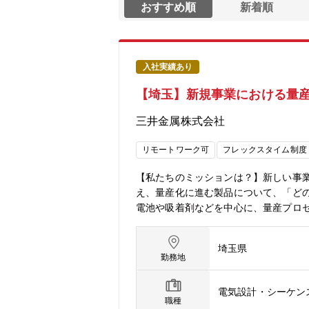
おすすめ順
新着順
入社実績あり
【埼玉】新規事業における量産
三井金属株式会社
リモートワーク可
フレックスタイム制度
【私たちのミッションは？】新しい事
え、量産化に進む製品について、「ど
電池や吸着剤などを中心に、量産プロ
設備の自動化やデータ活用が重要なテ
進み、その過程で設備データや操業デ
埼玉県
ムをつなぐ立場として、量産プロセス
勤務地
理解を進めていただきます。会社や事
す。1.電気・制御に関する設計・導入支
電気設計・シーケン
操業系システムに関する設計・検討 製
職種