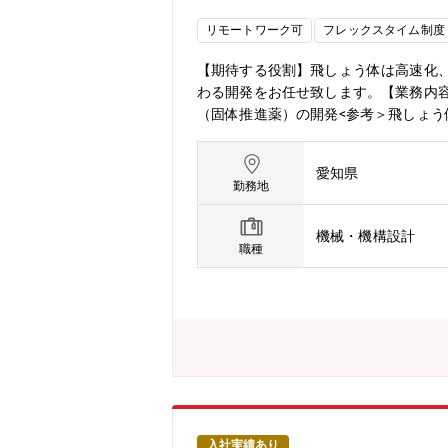
リモートワーク可
フレックスタイム制度
【期待する役割】飛しょう体は高速化
わる開発をお任せ致します。【業務内
（固体推進薬）の開発<参考＞飛しょう体（ミサイル）に
M、17SSM、23ASM、25SSM、25
体制）：主要製品またはその将来製品
愛知県
数名～10名程度のチームで取り組みま
勤務地
する技術者育成を目的とした三菱重工
速度で正確に飛しょうさせる、また、
機械・機構設計
そのため、新しい推進技術や誘導シス
職種
者としてのスキルをより一層高める機
ション解析や性能評価を通じて、モノ
を持ち、最上流で開発に臨める環境で
きない開発に取り組んでいる環境です
め、最新の技術を駆使した高性能飛し
を実現するためチームを強化したいと
とともに、サプライチェーンも勘案し
業特性に応じたチーム編成されていま
無 【同社について】・三菱グループ
入社実績あり