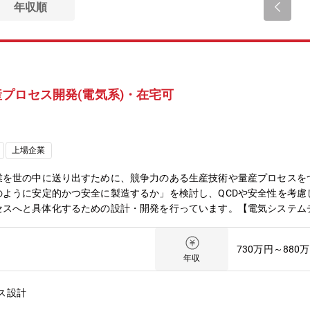
年収順
プロセス開発(電気系)・在宅可
上場企業
業を世の中に送り出すために、競争力のある生産技術や量産プロセスを
のように安定的かつ安全に製造するか」を検討し、QCDや安全性を考慮
セスへと具体化するための設計・開発を行っています。【電気システム
ーマとなります。研究段階では手作業が中心となる工程も、量産化が進
ータの活用が求められます。電気システムチームは、機械設備・制御シ
730万円～880
の構築・改善を支えています。【入社後の仕事は？】入社後は、先輩が
年収
業のドメイン知識、機械設備・製造現場の理解を深めながら、機械担当
援 機械担当者やメーカーと連携し、電気（主に弱電系）仕様の検討・調整を
ス設計
造設備と密接に関わるシステムの構成検討や改善3.関連チームとの連