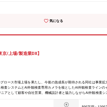
データ収集や活用の仕組みの改善検討（主にAzureを活用）ゆくゆく
機械設備の自動化推進・工程内の自動搬送やロボット導入・DCS／SCA
セス全体を俯瞰しながら、技術的な観点で改善を進めていく役割へと広
ム要件定義、設計、導入・運用まで一貫して関われるのも、この仕事の
気になる
ながら業務を進めることが好きな方には魅力的な環境です。・利用者側
アステップイメージ】電気/システムのエンジニア：現場課題の把握、
/プロジェクトマネージャー：エンジニアの後のキャリア◆三井金属鉱
.1シェア：95%）／AIサーバー向けハイグレードVSP(世界シェア6
材料（世界シェア：30%）／MLCC向け銅粉(世界シェア:30%)／ガ
ィルタ(世界シェア:85%)／液晶ディスプレイ向け酸化物半導体ターゲット
東京/上場/製造業DX】
ています。中でも機能材料事業は、スマートフォンの半導体パッケージ
など、高い技術力と各業界でTOPクラスのシェアを誇る製品を多数有
・新技術を創出し、事業化を目指します。研究開発された材料は、将来
同社の特徴はやりたい事に挑戦できる風土です。幅広い分野に事業展開
目でグロース市場上場を果たし、今後の急成長が期待される同社は事業
像検査システムとAI外観検査専用カメラを核としたAI外観検査ライン
ニアとして顧客や自社営業、機械設計者と協力しながらAI外観検査シ
検査システム・検査ラインの電気制御設計・PLC（ラダー）による制
営業・機械設計担当との仕様打ち合わせ・協力会社・ベンダーの管理・
500万円～120