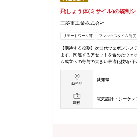
契機に1884年に創業した同社は発電
飛しょう体(ミサイル)の統制
アリングとものづくりのグローバルリーダ
利益2,454億円等いずれも過去最高
三菱重工業株式会社
クスタイム制度導入、「えるぼし」「
考フローを熟知しておりますので、内
リモートワーク可
フレックスタイム制度
【期待する役割】次世代ウェポンシス
ます。関連するアセットを含めたウェ
ム成立への寄与の大きい最適化技術/
気的インタフェース／機械的インタフ
テム性能検討②最適プランニング/高精
愛知県
参考＞飛しょう体（ミサイル）についてhttps://w
勤務地
5SSM、25HGP、ASM-2、ASM-
その将来製品向けの各種エンジン／ロ
電気設計・シーケン
ムで取り組みます。入社後は全般教育及
職種
とした三菱重工業全社教育プログラム
させる、また、高速で移動する対象に
技術や誘導システム、最新の材料や技
り一層高める機会が得られます。■業
を通じて、モノづくりの初めから最後