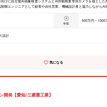
向けに自社製AI画像検査システムとAI外観検査専用カメラを核とした
制御エンジニアとして顧客や自社営業、機械設計者と協力しながらAI
ラやX線検査装置などのインプットを受けてAIによる画像検査を行い、
品を振り分けるという構成になることが多く、顧客要望やシステム構成
500万円～100
社やベンダーへの発注・管理、現場でのライン立ち上げを行って頂く仕
年収
れる製造業では人手不足や品質管理の高度化を背景に、AIによる外観検
ではなく、AI画像認識産業用カメラ、X線検査装置、搬送設備、PLC
ス設計
づくりに携われます。■製品開発ではなく「顧客の課題解決」に深く関わ
協力会社やメーカーとの調整現地での立ち上げまで担当します。つまり
ついて】・2020年設立のスタートアップで設立4年目でグロース市
2月期は過去最高益。今期も売上47%増を見込む超高成長企業圧倒的なス
財務基盤で新規投資も積極的。・新卒の20代前半の若手社員から50代
気になる
はキーエンス出身者や大手銀行出身者で構成され、スタートアップなが
からハード（装置）まで一気通貫したビジネスを展開しております。
ジン開発【愛知/三菱重工業】