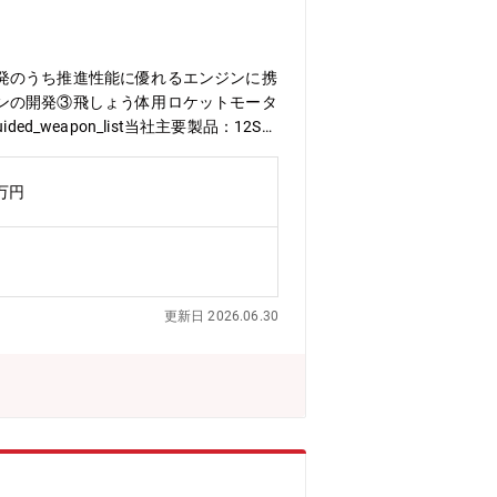
発のうち推進性能に優れるエンジンに携
ンの開発③飛しょう体用ロケットモータ
ded_weapon_list当社主要製品：12SS
米共同開発）、極超音速誘導弾研修体制（OJT
、多様なエンジニアや研究者と連携し、
0万円
ただけます。また、多様な専門分野に対応
力】■業務の魅力①亜音速～極超音速の
集結させて製品を作り上げていきます。
に携わることができ、専門分野での技術
術の調査から製品への反映、シミュレー
更新日 2026.06.30
衛領域において三菱重工業は多くの実績
ミッションを持っており、他では経験で
速に変化する安全保障環境に対応するた
者を新たに迎え入れ、さらなる技術革新
ム検討によりシステム成立を達成させる
ます。グループ・チーム：各種製品や事
内の他工場への出張有。夜勤の有無：
所と命名して造船事業を開始したことを