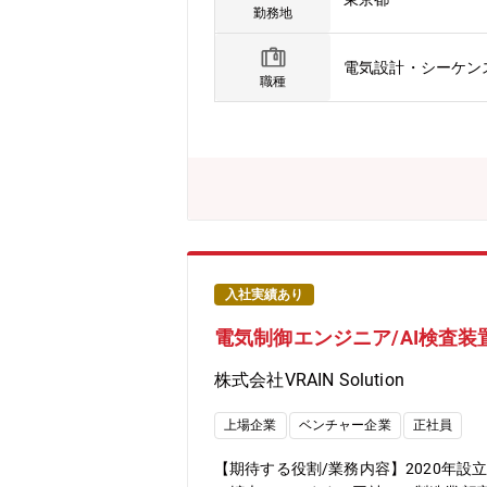
社について】・2020年設立のスタート
勤務地
2月期は過去最高益。今期も売上47%
質な財務基盤で新規投資も積極的。・新
電気設計・シーケン
バーはキーエンス出身者や大手銀行出身
職種
I）からハード（装置）まで一気通貫し
入社実績あり
電気制御エンジニア/AI検査装
株式会社VRAIN Solution
上場企業
ベンチャー企業
正社員
【期待する役割/業務内容】2020年