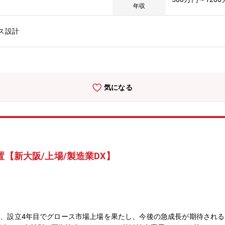
アップで設立4年目でグロース市場上場を達成した企業です！・売上・利益
年収
増を見込む超高成長企業圧倒的なスピード感で会社が拡大中。営業利益率
卒の20代前半の若手社員から50代社員まで年齢問わず幅広い層の社
ス設計
者で構成され、スタートアップながらも堅実な経営を推進して企業です
たビジネスを展開しております。
気になる
置【新大阪/上場/製造業DX】
設立、設立4年目でグロース市場上場を果たし、今後の急成長が期待され