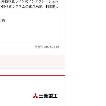
AI外観検査ラインのインテグレーション
外観検査システムの電気系統、制御開発
検査結果に基づき、センサ類や搬送系な
、検査方式や検査のポイントを理解しな
0万円
事となります。【本ポジションの魅力】
査の需要が急速に拡大しています。本ポジ
制御生産ラインインテグレーション等最
れる顧客の検査課題をヒアリング、最適
、技術者でありながらプロジェクト推進
更新日 2026.08.06
場上場を達成した企業です！・売上・利益
ピード感で会社が拡大中。営業利益率約2
社員まで年齢問わず幅広い層の社員が在
らも堅実な経営を推進して企業です！・