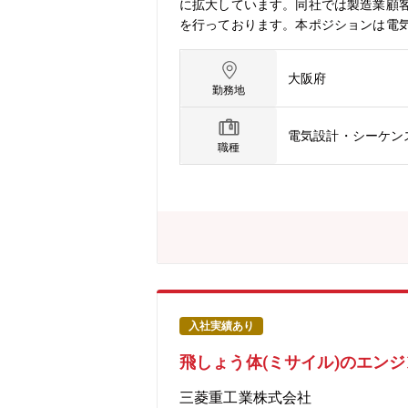
に拡大しています。同社では製造業顧客
を行っております。本ポジションは電気
を担当頂きます。AI検査ラインはカメ
どをPLCで制御し、正しく良品・不良
大阪府
がら、電気・制御系統の構想、協力会
勤務地
■最先端の「AI×ものづくり」に関わ
ションでは、単に設備を動かす制御設計
電気設計・シーケン
新のAI技術とFA技術を融合した設備
職種
な設備構成を検討、電気・制御設計、
者として活躍できる仕事です。【同社に
ともに前年比1.5倍で急拡大2026年
8%の卓越したビジネスモデル筋肉質な
籍して活躍しており、ボードメンバー
製造業×AIをテーマにソフト（AI）
入社実績あり
飛しょう体(ミサイル)のエン
三菱重工業株式会社