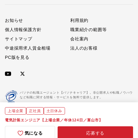
お知らせ
利用規約
個人情報保護方針
職業紹介の範囲等
サイトマップ
会社案内
中途採用求人賃金相場
法人のお客様
PC版を見る
パソナの転職エージェント【パソナキャリア】。非公開求人や転職ノウハウ
など転職に関する情報・サービスを無料で提供します。
上場企業
正社員
土日休み
「パソナキャリア」は職業紹介優良事業者に認定されています。
※「パソナキャリア」は株式会社パソナが運営する人材紹介・採用支援サービスの名称です
電気計装エンジニア【上場企業／年休124日／富山市】
気になる
応募する