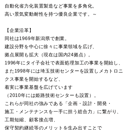
自動化省力化装置製造など事業を多角化。
高い景気変動耐性を持つ優良企業です。～
【企業沿革】
同社は1969年新潟県で創業。
建設分野を中心に徐々に事業領域を広げ、
拠点展開も拡大（現在は国内24拠点）。
1996年にタイ子会社で表面処理加工の事業を開始し、
また1998年には埼玉技術センターを設置しメカトロニ
クス事業を開始するなど、
着実に事業基盤を広げています
（2010年には姫路技術センターも設置）。
これらが同社の強みである「企画・設計・開発・
施工・メンテナンスを一手に担う総合力」に繋がり、
工期短縮、顧客接点増、
保守契約継続等のメリットを生み出すことで