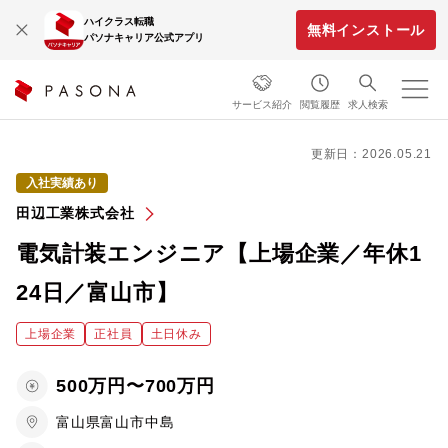
ハイクラス転職
無料インストール
パソナキャリア公式アプリ
サービス紹介
閲覧履歴
求人検索
更新日：2026.05.21
入社実績あり
田辺工業株式会社
電気計装エンジニア【上場企業／年休1
24日／富山市】
上場企業
正社員
土日休み
500万円〜700万円
富山県富山市中島