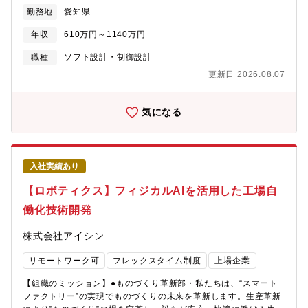
りの未来を変えます●物流技術室・仕入先から顧客まで工程スルー
先頭に立って業務を推進していきます。【採用の背景】自動車会
勤務地
愛知県
での技術革新により圧倒的な競争力をもつ物流工程を作り上げる
社の中で半導体の重要性は増しており、かつ、競合他社のスピー
【募集背景】私たちは、生産革新により”ものづくり”の場を変革
ドが激化しており、社外からの即戦力が必要となってます。
年収
610万円～1140万円
し、誰もが安心・快適に働ける工場環境を目指しています。そこ
で、自社開発によるロボット（パレタイズロボ、デパレタイズロ
職種
ソフト設計・制御設計
ボ、AGV・AMR）を活用した物流自働化を推進し、重筋作業の多
更新日 2026.08.07
い物流作業者ゼロに取り組んでいます。一緒に”夢のあるスマート
ファクトリー”を実現していく、ロボット関連のソフト系技術者を
募集します。【業務のやりがい】・最先端の競争力のある工場づ
気になる
くりに貢献できます。・自働化技術の企画開発から実装まで一貫
して経験ができる職場です。・自分のアイデアを具現化して開発
テーマ提案ができます。・グローバルで活躍ができます。【職務
内容】AGV・AMR、マテリアルハンドリングなどの工場設備の企
入社実績あり
画、設計開発。国内外のグループ会社も含めた工場への導入支援
を担当。【具体的な業務内容】自社開発のAGV・AMR・設備ロボ
【ロボティクス】フィジカルAIを活用した工場自
ット等のソフトウェアの開発業務を担当。自己位置推定および、
働化技術開発
自律走行に関するアルゴリズムの設計・実装を行い、工場・物流
現場において安全かつ安定に走行可能なソフトウェアを開発して
株式会社アイシン
頂きます。また、工程設計部署と連携して、開発したものを自ら
工場に導入する業務に携わって頂きます。・C＃/C＋＋などプログ
リモートワーク可
フレックスタイム制度
上場企業
ラミング言語・Linux、Windows、ROS環境でのソフトウェア開
発【語学】TOEIC470点以上を歓迎（TOEICスコアに限定せず、
【組織のミッション】●ものづくり革新部・私たちは、“スマート
同等の語学力があれば歓迎します）●業務での英語使用メール／
ファクトリー”の実現でものづくりの未来を革新します。生産革新
時々ある資料・文書読解／時々ある電話会議・商談／時々ある駐