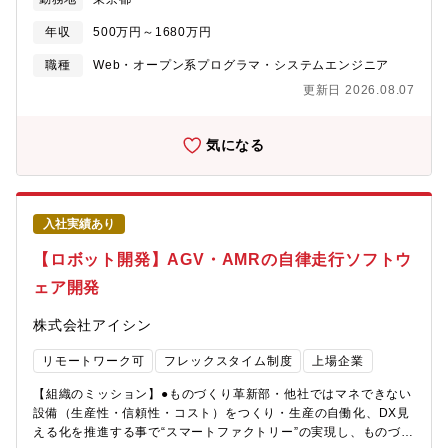
を支える半導体技術の重要性が極めて高くなってきています。特
数精鋭のチームです。【採用の背景】 労働人口が減少していく中
に、知能化の基盤となるAI技術は技術進化が速く、ADAS/Cockpit
で製造現場では海外からの応援者も多い。少子高齢化の中で製造
年収
500万円～1680万円
の商品性の向上には不可欠であり、体制強化を図っています。
体制を維持していくためにも、特に人の作業に頼っている組付け
【詳細】-ADAS/Cockpit向けSoC要件(NPUアーキ)の先行開発
職種
Web・オープン系プログラマ・システムエンジニア
工程を自動化するのは必須となっている。昨今のヒューマノイド
NvidiaやQualcommなど車載SOCのGPU/NPU処理性能のベンチ
ロボットなどに代表されるAIによるロボット制御技術に期待をし
更新日 2026.08.07
マーク、トヨタのAIモデルに最適なアーキテクチャ検討-
ており、現場への早期導入を進めたいと考えている。
ADAS/Cockpit向けAIモデル実装技術の先行開発 AIモデル実装の
量子化や軽量化など最適化技術の検討、SOCベンダ各社のAI実装
気になる
ツールへの要求定義(改善案)■本求人の想定役割：メンバー・チー
ムリーダー【職場イメージ】2024年に新設され、メンバの大半が
電機メーカや半導体メーカからのキャリア入社であり、まだまだ
少人数の部隊ですが、これから将来成長が期待される組織です。
入社実績あり
【社員インタビュー】https://www.talent-
book.jp/toyota/stories/59237【ミッション】基本的には、ECU
【ロボット開発】AGV・AMRの自律走行ソフトウ
メーカや半導体メーカと協力しながら、車載半導体の先行開発・
ェア開発
企画戦略を担う部署です。加えて、自動車の将来像の具現化が求
められるので、社内のシステム部署と連携も必要になっていま
株式会社アイシン
す。車載半導体を軸に、社内外の関係者とのシナジー効果をもた
らし、自動車業界のサプライチェーン全体を牽引していくエキス
リモートワーク可
フレックスタイム制度
上場企業
パート部隊です。【やりがい】トヨタの未来を支えるSDVの実現
の中心となる先端半導体(SoC)の先行開発・戦略企画で社内外をリ
【組織のミッション】●ものづくり革新部・他社ではマネできない
ードすることで、自動車業界全体に貢献できるやりがいのある仕
設備（生産性・信頼性・コスト）をつくり・生産の自働化、DX見
事です。【PR】お客様へ魅力あるクルマを提供するための機能進
える化を推進する事で“スマートファクトリー”の実現し、ものづく
化を支える先端半導体の先行開発として、我々のグループはその