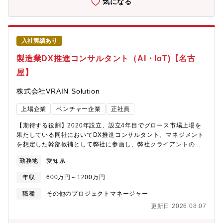
気になる
系列解析＞・設備センサデータを用いた異常検知や予知保全・完
成品の異音検査＜自然言語処理＞・特許文書調査・社内文書の検
索・ナレッジグラフ生成＜数理最適化＞・スケジューリング最適
化・配送計画最適化・設備制御最適化【同社について】・2020年
入社実績あり
設立のスタートアップで、設立4年目でグロース市場上場を成し遂
げた企業です！・売上・利益ともに前年比1.5倍で急拡大2026年2
製造業DX推進コンサルタント（AI・IoT)【名古
月期は過去最高益。今期も売上47%増を見込む超高成長企業圧倒
屋】
的なスピード感で会社が拡大中。営業利益率約28%の卓越したビ
ジネスモデル筋肉質な財務基盤で新規投資も積極的。・新卒の20
株式会社VRAIN Solution
代前半の若手社員から50代社員まで年齢問わず幅広い層の社員が
在籍して活躍しており、ボードメンバーはキーエンス出身者や大
上場企業
ベンチャー企業
正社員
手銀行出身者で構成され、スタートアップながらも堅実な経営を
推進して企業です！・製造業×AIをテーマにソフト（AI）からハー
【期待する役割】2020年設立、設立4年目でグロース市場上場を
ド（装置）まで一気通貫したビジネスを展開しております。
果たしている同社においてDX推進コンサルタント、マネジメント
を想定した幹部候補として弊社に参画し、弊社クライアントの潜
在的課題解決に向けたの企画立案、提案営業及び案件PMとしてエ
勤務地
愛知県
ンジニアを率いデリバリーいただき、スマートファクトリー化な
ど製造現場のDX推進を推進いただきます。【職務詳細】① 開発・
年収
600万円～1200万円
現場実装 ※得意な分野のプロジェクトから参画予定 ・アルゴ
リズムリサーチ ・エッジデバイス実装 ・クラウドデプロイ②
職種
その他のプロジェクトマネージャー
資料作成・顧客折衝 ・定例MTGにおける資料作成・報告・現状分
更新日 2026.08.07
析を通じてのクライアントの潜在的課題及び顕在的課題の具体
化・AI・IoTのソリューションサービスの企画、仮説検証、効果検