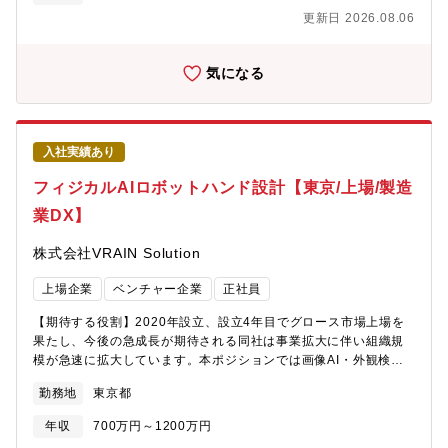
の構想設計、機械設計、導入までの業務・プロジェクトの設計者
幅広い層の社員が在籍して活躍しており、ボードメンバーはキー
更新日 2026.08.06
のアサインメントやディレクション・設計チームの進捗管理・品
エンス出身者や大手銀行出身者で構成され、スタートアップなが
質管理・育成・外注先・サプライヤー管理、部品調達のディレク
らも堅実な経営を推進して企業です！・製造業×AIをテーマにソフ
ション・納品、立上げ支援【本ポジションの魅力】■AI×製造業と
気になる
ト（AI）からハード（装置）まで一気通貫したビジネスを展開し
いう成長分野に携われる同社はAIを活用した外観検査装置をはじ
ております。
め、製造業向けのAI・IoTソリューションを展開しています。機械
設計だけでなく、AIや自動化技術を取り入れた設備開発に携われ
るため、今後も需要が高まる分野で専門性を高められます。■構想
入社実績あり
設計から立上げまで一貫して担当できる顧客との要件定義・仕様
検討、構想設計・機械設計、外注・サプライヤー管理、納品・立
フィジカルAIロボットハンド設計【東京/上場/製造
上げ支援まで一貫して関わります。自分が設計した装置が実際に
業DX】
稼働するところまで携われるため、ものづくりの達成感を得やす
い環境です。【同社について】・2020年設立のスタートアップで
株式会社VRAIN Solution
設立4年目でグロース市場上場を達成した企業です！・売上・利益
ともに前年比1.5倍で急拡大2026年2月期は過去最高益。今期も売
上場企業
ベンチャー企業
正社員
上47%増を見込む超高成長企業圧倒的なスピード感で会社が拡大
中。営業利益率約28%の卓越したビジネスモデル筋肉質な財務基
【期待する役割】2020年設立、設立4年目でグロース市場上場を
盤で新規投資も積極的。・新卒の20代前半の若手社員から50代社
果たし、今後の急成長が期待される同社は事業拡大に伴い組織規
員まで年齢問わず幅広い層の社員が在籍して活躍しており、ボー
模が急速に拡大しています。本ポジションでは画像AI・外観検査
ドメンバーはキーエンス出身者や大手銀行出身者で構成され、ス
領域で培った技術基盤を活用し、AIとロボティクスを融合したフ
タートアップながらも堅実な経営を推進して企業です！・製造業
勤務地
東京都
ィジカルAIソリューションの開発を推進いただきます。また、フ
×AIをテーマにソフト（AI）からハード（装置）まで一気通貫した
ィジカルAIの実現において重要な要素となるロボットハンドの開
ビジネスを展開しております。
年収
700万円～1200万円
発を中心に担当いただきます。対象となるのは、従来の産業用ロ