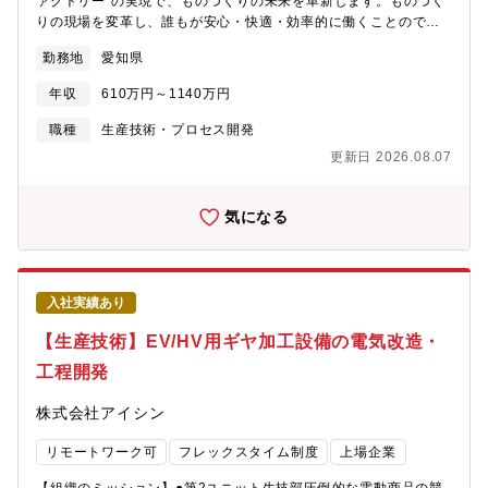
ァクトリー"の実現で、ものづくりの未来を革新します。ものづく
評価用実機検証エリア保有【語学】TOEIC600点以上を歓迎
りの現場を変革し、誰もが安心・快適・効率的に働くことのでき
（TOEICスコアに限定せず、同等の語学力があれば歓迎します）●
る職場環境を提供します。システム開発室・私たちは、デジタル
業務での英語使用メール／時々ある資料・文書読解／時々ある電
勤務地
愛知県
技術を活用することにより、ものづくりに無限の可能性を提供し
話会議・商談／時々ある駐在／経験・志向に応じて要相談
ます！デジタルエンジニアリングの追求により生産技術・設備技
年収
610万円～1140万円
術・製造プロセスを変革させるスピードを加速させます。5年後、
10年後の未来を予測し、より良い環境を構築し、新たな付加価値
職種
生産技術・プロセス開発
を生み出していくことが私たちの使命です。【募集背景】私たち
更新日 2026.08.07
は、"ものづくり"現場を変革し、誰もが安心で快適かつ効率的に働
くことのできる職場環境を目指しています。その手段の1つとし
て、工場の「スマートファクトリー」化を推進しています。デジ
気になる
タル技術を最大限に活用したエンジニアリングチェーンやサプラ
イチェーンの早期構築に向け、自らのアイデアを主体的に社内外
に提案・推進できる"ものづくり"に精通したITエンジニアを募集し
ます！【業務のやりがい】・自動化、ＡＩ、シミュレーションな
入社実績あり
どの最新技術に日々携わることができます。・自らのアイデアを
社内外に発信でき、メンバーの協力関係のもとで企画・開発がで
【生産技術】EV/HV用ギヤ加工設備の電気改造・
きます。・業界の変化スピードを楽しみながらプロセス変革や技
工程開発
術開発に挑戦でき、自己成長を実感できる職場です。【職務内
容】・生産技術、設備技術、製造の領域において、安心・快適・
株式会社アイシン
効率的な業務プロセスの企画・推進を担当いただきます。・自動
化、AI、物流シミュレーション、設備シミュレーションなどの試
リモートワーク可
フレックスタイム制度
上場企業
験研究・実用化を担当いただきます。・国内外のグループ会社を
横断するＤＸ企画・推進を担当いただきます。【具体的な業務内