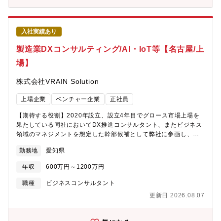
高周波基板用電解銅箔「VSP」:高周波数帯におけるプリント基板
等）の原因切り分け支援・開発チームへのフィードバックや品質
の伝送損失低減に大きく寄与することから、サーバー、ルータ
改善施策の提案・実行・QAチームの小規模マネジメント【同社に
ー、スイッチ等の高性能通信インフラ機器に採用されておりま
ついて】・2020年設立のスタートアップで設立4年目でグロース
す。足元はAI インフラ関連向けに HVLP5 グレード品が量産フェ
入社実績あり
市場上場を達成した企業です！・売上・利益ともに前年比1.5倍で
ーズに移行し、ビッグテック各社での採用が進むなど需要が急激
急拡大2026年2月期は過去最高益。今期も売上47%増を見込む超
製造業DXコンサルティング/AI・IoT等【名古屋/上
に増加しております。◇キャリア付極薄銅箔「MicroThin」:※世
高成長企業圧倒的なスピード感で会社が拡大中。営業利益率約
界シェア95%微細回路形成に適した 1.5μm～5μm の銅箔厚みと複
場】
28%の卓越したビジネスモデル筋肉質な財務基盤で新規投資も積
数種類の微細な粗化処理を組み合わせた製品であり、主に半導体
極的。・新卒の20代前半の若手社員から50代社員まで年齢問わず
パッケージ基板、スマートフォン用マザーボード（HDIプリント基
株式会社VRAIN Solution
幅広い層の社員が在籍して活躍しており、ボードメンバーはキー
板）に使用されています。モバイル機器などの高性能化が進む
エンス出身者や大手銀行出身者で構成され、スタートアップなが
中、従来は屈曲性が重視されていたフレキシブル基板において
上場企業
ベンチャー企業
正社員
らも堅実な経営を推進して企業です！・製造業×AIをテーマにソフ
も、高密度実装に伴う薄型化やファインピッチ化が急速に進み、
ト（AI）からハード（装置）まで一気通貫したビジネスを展開し
極薄銅箔へのニーズが高まっています。◇薄型基板内蔵キャパシ
【期待する役割】2020年設立、設立4年目でグロース市場上場を
ております。
タ材料「FaradFlex」:各種情報通信機器の高速化・大容量化に向
果たしている同社においてDX推進コンサルタント、またビジネス
けて大きな課題である通信ノイズを低減する材料として、高性能
領域のマネジメントを想定した幹部候補として弊社に参画し、弊
のルーター・サーバー機器やスーパーコンピュータ向けの高多層
社クライアントの潜在的課題解決に向けたの企画立案、提案営業
勤務地
愛知県
基板、スマートフォンに内蔵される MEMS マイクロフォンなどに
及び案件PMとしてエンジニアを率いデリバリーいただき、スマー
使用されており、足元はAIインフラ関連、スマートフォンおよび
トファクトリー化など製造現場のDX推進を推進いただきます。
年収
600万円～1200万円
ワイヤレスヘッドセットなどへの当社品採用率の上昇に伴って需
【職務詳細】・主に大手製造業のクライアントの潜在的課題をDX
要が急増しております。
案件に落とし込み、顧客提案からAIエンジニアチームを組成し案
職種
ビジネスコンサルタント
件化いただきます。・数千万円～数億規模のAI・IoTのソリューシ
更新日 2026.08.07
ョンサービスの提案、仮説検証、効果検証のコンサルティングの
プロジェクトマネジメントを担っていただきます【過去のプロジ
ェクト事例】＜画像認識＞・外観検査・ロボットピッキング＜時