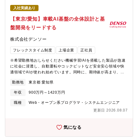
やミッション】「富岳NEXT」システムにおけるネットワーク開発
入社実績あり
において、帯域・レイテンシ・電力・コストを踏まえたアーキテ
クチャ検討、トポロジ設計、構成方針の具体化を担い、ネットワ
【東京/愛知】車載AI基盤の全体設計と基
ーク領域の開発を技術面から推進することがミッションです。機
盤開発をリードする
器選定、実装方式、評価方針に加え、光回路スイッチや独自ルー
ティングアルゴリズムを含む将来アーキテクチャの方向性検討に
株式会社デンソー
関わり、社内外の技術者と連携しながら実機実現に向けた開発を
進めます。【仕事の魅力・やりがい】・「富岳NEXT」の設計・開
フレックスタイム制度
上場企業
正社員
発に携わることで、日本発の最先端テクノロジーに深く関わり、
科学技術や産業の発展に直接的なインパクトを与えることができ
※希望勤務地おしらせください機械学習/AIを搭載した製品が急速
ます。・自らのアイデアを起点に、次世代スーパーコンピュータ
に社会に浸透し、自動運転やコックピットなど安全安心領域や快
に求められるネットワークアーキテクチャを構想・提案し、それ
適領域でAIが使われ始めています。同時に、期待値が高まり、継
を実際のシステムとして具現化できる、裁量の大きい開発に携わ
続的に速く進化させていくことがさらに求められています。クル
ることができます。【募集背景と応募者様へのメッセージ】次世
勤務地
東京都 愛知県
マが世の中に出た後も継続的に速く進化させていくには、クルマ
代スパコンおよび関連製品の開発を担うメンバーを募集していま
とクラウドとの連携、生成AIやビジョン系AI、エージェントAIな
す。最先端のハード・ソフト技術に触れながら、世界最高性能を
年収
900万円～1420万円
ど、さまざまな知見が必要とされます。今回、このような新しい
目指します。コンピューティング分野の知識と実務経験の両方を
領域に一緒に取り組んでいける仲間を募集しています。【業務内
職種
Web・オープン系プログラマ・システムエンジニア
積み重ね、ご自身のキャリアを大きく広げることができます。こ
容】－ 車が自ら考え、学習し、進化するための車載AIをつくるあ
れまでの経験を生かし、さらにスケールの大きな開発に挑戦した
更新日 2026.08.07
なたには、車載AIの中核となるViT/VLMなどのビジョンモデル、
い方のご応募をお待ちしています。【配属先】先端コンピューテ
マルチモーダルAI,LLM/SLMを含む車載AIエージェントの全体設
ィング開発本部【組織としてのミッション】持続可能なデジタル
計、およびクラウド連携基盤の開発をリードしていただきます。?
気になる
社会を実現すべく、世界トップのテクノロジー開発に挑戦し、新
具体的な業務車載AIのアーキテクチャ設計ViT／VLMなどのビジョ
たなテクノロジープラットフォームを創り上げる【会社の魅力】■
ンモデル、マルチモーダルAI、LLMエージェントを含む車内AI全