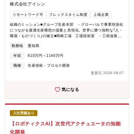
株式会社アイシン
務のやりがい】まずは人型ロボットや車載アクチュエータの知能
化といった注目が集まる領域で新規事業の企画・技術開発を進め
リモートワーク可
フレックスタイム制度
上場企業
るチームに参画していただきます。モビリティ領域で培ってきた
高い品質と信頼性を持つ製品群を活かしながら、あなた自身のア
組織のミッション■グループ生産本部 ・グローバルで事業性強化
イデアをもとに事業提案や技術開発をリードできるポジションで
につながる最適生産構想の提案と具現化。世界に勝つ強靭な｢人・
す。既存の枠にとらわれず新しい価値を生み出すことをミッショ
職場・ものづくり｣の確立■岡崎工場 工場技術室 ・工程改善技
ンとしており、0→1の開発を最前線で自ら提案し、形にし、事業
術と設備管理技術を融合し、工場全体を改善する技術集団の確立
として育てていく。そんなダイナミックな経験ができるのが、こ
勤務地
愛知県
を目的として創設 ・製造部署へ質の高い技術と知見を提供し、
のポジションの大きな魅力です。
より良い工場・工程・設備を追求することにより、理想の生産を
年収
610万円～1140万円
実現する募集背景急速な事業環境変化に対応し、世界に勝つ強靭
な「人・職場・ものづくり」事業強化のため、生産工程を変革で
職種
生産技術・プロセス開発
きる即戦力のプロ人材を求めています。新設・既設生産ラインに
更新日 2026.08.07
対し、革新的なアイデアや改善・改良提案（ムダ・ムリ・ムラの
排除、作業工程見直し、自働化技術導入、省エネルギー化、ＤＸ
ツール活用など）を実施。生産プロセスの効率化、生産性向上を
気になる
目指し、世界中のユーザーに喜ばれる製品を生み出せる技術者を
募集しています。業務のやりがい技術スタッフ約30名規模の組織
となります。職場は、製造現場に隣接しており、製品や製造ライ
ンが間近にあるため、リアルに触れながら、改善業務を遂行で
入社実績あり
き、達成感を肌で感じることができます。デジタル化、IoT化の取
組み、AI画像判別機、協働ロボット導入、自動搬送機開発など、
【ロボティクスAI】次世代アクチュエータの知能
幅広い領域の業務を経験することができます。職務内容パワート
化開発
レイン駆動系ユニット（A/T、CVT、HEV）の生産工場にて、下記