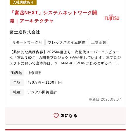
入社実績あり
「富岳NEXT」システムネットワーク開
発｜アーキテクチャ
富士通株式会社
リモートワーク可
フレックスタイム制度
上場企業
【具体的な業務内容】2025年度より、次世代スーパーコンピュー
タ「富岳NEXT」の開発プロジェクトが始動しています。本プロジ
ェクトにおいて当本部は、MOANA-X CPUをはじめとするハード
ウェア開発全般を担っています。AIワークロードとHPCワークロ
勤務地
神奈川県
ードの双方に対応する次世代システムの実現には、圧倒的な通信
性能と同時に、システムとしてのコスト最適化を両立する、広帯
年収
780万円～1160万円
域かつ高効率なインターコネクトの実現が不可欠です。本ポジシ
ョンでは、帯域・レイテンシ・スケーラビリティ・消費電力・コ
職種
デジタル回路設計
ストといった複数の要素を高度にトレードオフしながら、次世代
更新日 2026.08.07
インターコネクトのアーキテクチャ設計から実装開発までを担い
ます。システム性能を左右する技術として、ネットワーク設計の
観点から「富岳NEXT」の価値を最大化していく役割です。最先端
気になる
のCPU/GPUと密接に連携する大規模分散システムにおいて、性
能・電力・コストの最適解を導き出す、実践的かつ高度なエンジ
ニアリングに挑戦できるポジションです。【個人に期待する役割