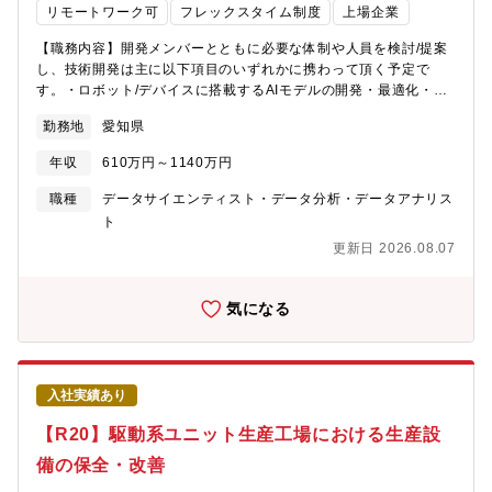
リモートワーク可
フレックスタイム制度
上場企業
られる環境です。職務内容エントリー製品における複数センサ
（UWB／カメラ／ミリ波）の連携を前提としたセンサフュージョ
【職務内容】開発メンバーとともに必要な体制や人員を検討/提案
ン開発に対し、CAE・電磁界解析／電波伝搬解析を活用したシミ
し、技術開発は主に以下項目のいずれかに携わって頂く予定で
ュレーション技術開発 を担当いただきます。具体的な業務内容使
す。・ロボット/デバイスに搭載するAIモデルの開発・最適化・セ
用ツール：電磁界解析／電波伝搬解析ツール（例：WaveFarer、
ンサー情報（触覚、視覚など）を用いた認識・推論アルゴリズム
CST、HFSS 等）。3D CAD。MATLAB、Python 等によるデータ
勤務地
愛知県
や、エッジデバイス上でのリアルタイム推論環境の構築・自律制
解析。職場環境・支援体制：CAE・電磁界解析／電波伝搬解析の
御・行動計画（Planning & Control）の設計・ハードウェアチー
専門性を活かしながら、個人任せにならず、チームで技術を磨き
年収
610万円～1140万円
ムとの協働によるプロトタイプ開発【具体的な業務内容】開発メ
上げていくことを重視した職場環境です。部内にはシミュレーシ
ンバーとともに社内外組織と連携しやすい開発環境構築を検討す
職種
データサイエンティスト・データ分析・データアナリス
ョン技術の有識者がおり、技術的な壁に直面した際も、レビュー
る。想定されるツール：ROS/ROS2,NVIDIA Isaac
ト
やディスカッションを通じて知見を共有しながら解決策を検討で
Sim,Linux,Matlab/Simlinkなど言語： Python、C++、C等その
きる体制があります。
更新日 2026.08.07
他： Office(Excel、Word、PowerPoint)、CATIA、JMAG等【組
織のミッション】アイシンが得意とするアクチュエーション技術
の更なる市場競争力強化のため、新たな市場に向けた将来技術開
気になる
発・研究や将来事業企画を行う。また技術優位性、事業親和性を
見極め、企画・研究活動の改廃をスピーディに行う。【募集背
景】自動車業界の電動化・自動化が加速する中、アイシンはモビ
リティ分野で培ってきたアクチュエーション技術を活かし、ロボ
入社実績あり
ティクス領域への事業拡大を推進しています。特に、人型ロボッ
トや次世代車載アクチュエータに求められる「知能化」は、競争
【R20】駆動系ユニット生産工場における生産設
優位性を確立するための重要な技術課題です。AIとハードウェア
備の保全・改善
を融合させた新しい価値創造に向けて、ロボット・デバイスの知
能化アルゴリズム開発を担う即戦力人材を募集いたします。【業