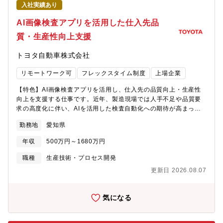
入社実績あり
の技術判断で形にできるやりがい・電気特性・熱・絶縁・信頼性
をトレードオフで最適化する設計力・問題解決力・接合、放熱、
AI画像検査アプリを活用した仕入先品
材料、構造といった実装・要素技術を製品レベルまで落とし込む
質・生産性向上支援
実践的スキル・半導体、材料、実装、構造、信頼性を部品単位で
はなくモジュール全体で最適化できる開発体制・接合・放熱・絶
トヨタ自動車株式会社
縁といった実装要素技術を自社主導で開発・適用できる点【組織
情報】パワーデバイス技術部は、パワーデバイス技術を軸に、世
リモートワーク可
フレックスタイム制度
上場企業
界規模でのカーボンニュートラルを実現するため魅力ある商品を
企画し提供しています。その中で、私たち第４開発室では、世界
【特色】AI画像検査アプリを活用し、仕入先の品質向上・生産性
中に高品質なアナログ/パワーを半導体お届けするべくSi,GaN,SiC
向上を支援する仕事です。近年、製造現場では人手不足や品質要
及び実装技術を活かした製品の企画、開発、設計をミッションに
求の高度化に伴い、AIを活用した検査自動化への期待が高まって
取り組んでおり、社内外から高い期待が寄せられています。年齢
います。本業務では、トヨタ内製のAI画像検査アプリを活用し、
や役職に関係なくフラットに議論・相談を行うオープンなカルチ
勤務地
愛知県
仕入先の工程における品質課題の解決や検査業務の効率化を推進
ャーのある組織です。【キャリア入社者の声】★ 39歳（社会人経
します。仕入先の現場に寄り添いながら、導入提案から実装、活
験15年目）中途入社（前職：半導体メーカー） 自動運転や交通事
年収
500万円～1680万円
用定着まで一貫して支援し、サプライチェーン全体の品質競争力
故死亡者ゼロなど、今後も続く自動車の進化に対し、車両メーカ
向上に貢献できる人材を求めています。【概要】AI画像検査アプ
職種
生産技術・プロセス開発
ーからの要求レベルは非常に高いです。それに対応することで、
リを活用し、仕入先の品質向上・生産性向上を支援する業務を担
高い課題解決力が身に付きます。自身一人では解決困難な課題で
更新日 2026.08.07
当いただきます。仕入先の製造現場における品質課題や検査工程
あっても、本部署には様々な車載半導体の専門家がおり、支えて
の課題に対して、AI画像検査アプリの導入・活用を通じた改善活
くれる多くの人々がいます。また、他の半導体メーカーと異なる
動を推進するとともに、アプリの運営・管理や展開活動の企画に
気になる
点として、社内には幅広い電装品を取り扱う車両システムの専門
も携わっていただきます。【詳細】・AI画像検査アプリの導入支
家が多く在籍しており、半導体だけではなくシステムの面からも
援 仕入先への説明、デモ実施、導入検討支援、工程確認、AIモ
提案できることが、この会社の大きな特徴です。★ 34歳（社会人
デル作成支援・工程への実装支援 撮像条件検討、データ収集、