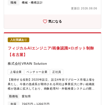
ボットでは自動化が難しい領域です。例えば食品製造現場におけ
職種
機械・機構設計
る柔らかい対象物のハンドリングなど、人であれば自然に行える
更新日 2026.08.06
一方で、対象物の個体差や環境変化への対応が求められる作業の
自動化に挑戦しています。構想立案から試作、実機評価、現場導
入まで一貫して携わりながら、新たなロボティクスソリューショ
気になる
ンの開発を推進していただきます。【業務内容】・ロボットハン
ド（エンドエフェクタ）の構想設計・機構設計・柔軟物や不定形
ワーク向け把持機構の開発・グリッパー、真空吸着機構などの設
計・評価・ロボットを活用した自動化システムの開発、ロボット
入社実績あり
セルの構築および実機検証・AI画像認識システムとの連携検討、
試作開発およびPoC推進・生産現場における評価・改善・チュー
フィジカルAIエンジニア/画像認識×ロボット制御
ニング、顧客課題の分析およびソリューション設計・商品化に向
【名古屋】
けた開発推進【本ポジションの魅力】■AI×ロボティクスの最先端
領域に挑戦できる画像AIだけではなく、ロボットハンドや自動化
株式会社VRAIN Solution
設備まで含めたフィジカルAIの開発に携われます。特に食品や柔
らかい製品など「人には簡単でもロボットには難しい」作業の自
上場企業
ベンチャー企業
正社員
動化は、今後市場拡大が期待される領域です。AIによる画像認識
とロボット制御を組み合わせ、これまで自動化できなかった工程
【期待する役割】2020年設立、設立4年目でグロース市場上場を
を実現する開発に挑戦できます。■構想から商品化まで一貫して携
果たし、今後の急成長が期待される同社は事業拡大に伴い組織規
われる構想立案、機構設計、試作、実機評価、顧客現場での改
模が急速に拡大しており、画像処理AI・外観検査システムの開発
善、商品化まで一貫して担当できます。自分が設計したロボット
を通じて製造業の品質向上・生産性向上を支援しています。これ
が実際の製造現場で稼働し、顧客の課題解決につながる様子を見
勤務地
愛知県
まで培ってきた画像認識技術を強みに現在はロボティクス・自動
届けられる点は大きなやりがいです。■技術者として幅広いスキル
化領域へ事業を拡大し、AIとロボットを融合した「フィジカル
が身につく機械設計だけではなく、ロボットハンド設計、ロボッ
年収
700万円～1200万円