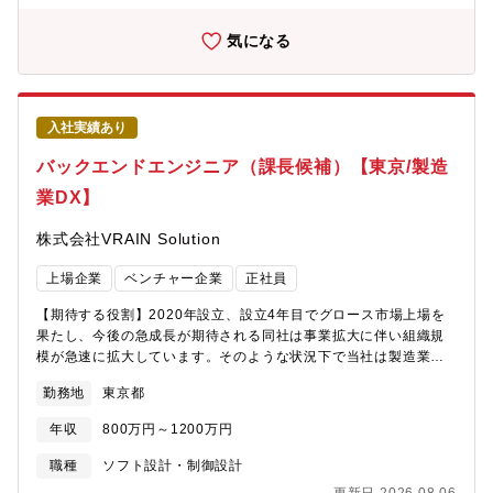
源制御・電力マネジメント技術を開発しています。将来のモビリ
拡張および開発組織強化に伴い、技術リードおよびメンバーマネ
ティに求められる多様な機能を安心・安全に支える電源基盤を実
ジメントを担うマネージャー候補としての活躍を期待していま
気になる
現し、お客様に新たな価値を届けることが私たちのミッションで
す。【導入事例】? 大手自動車メーカー向け外観検査システム
す。【やりがい】車両電源は、クルマに搭載されるすべての電子
【具体的な職務内容】? 画像処理アルゴリズムの設計、実装、テ
システムを支える基盤技術です。当室では、企画・仕様開発から
スト? 要件整理・計画、管理・レビュー、設計実装に関わる業務
制御モデル開発、ソフトウェア実装、評価までを一貫して内製で
（設計実装が中心）【同社について】・2020年設立のスタートア
推進しています。自ら設計した制御が実際の車両に搭載され、お
入社実績あり
ップで設立4年目でグロース市場上場を達成した企業です！・売
客様価値として世の中に届けられることが大きな魅力です。ま
上・利益ともに前年比1.5倍で急拡大2026年2月期は過去最高益。
バックエンドエンジニア（課長候補）【東京/製造
た、車両全体を俯瞰したシステム設計や電源アーキテクチャ検討
今期も売上47%増を見込む超高成長企業圧倒的なスピード感で会
にも携わることができ、技術領域を越えて成長できる環境があり
業DX】
社が拡大中。営業利益率約28%の卓越したビジネスモデル筋肉質
ます。電源制御にとどまらず、車両全体のシステム設計やアーキ
な財務基盤で新規投資も積極的。・新卒の20代前半の若手社員か
テクチャ設計に携わることができるため、将来的にはSDV時代を
株式会社VRAIN Solution
ら50代社員まで年齢問わず幅広い層の社員が在籍して活躍してお
支えるシステムアーキテクトとして活躍するキャリアも描くこと
り、ボードメンバーはキーエンス出身者や大手銀行出身者で構成
ができます。【採用の背景】SDV化や電動化の進展により、車両
上場企業
ベンチャー企業
正社員
され、スタートアップながらも堅実な経営を推進して企業で
電源制御に求められる役割は急速に拡大しています。OTAやコネ
す！・製造業×AIをテーマにソフト（AI）からハード（装置）まで
クティッドサービスの普及に伴い、クルマが提供する価値は走行
【期待する役割】2020年設立、設立4年目でグロース市場上場を
一気通貫したビジネスを展開しております。
中だけでなく停車中にも広がっています。こうした変化にスピー
果たし、今後の急成長が期待される同社は事業拡大に伴い組織規
ド感を持って対応するため、ソフトウェア開発・制御開発の経験
模が急速に拡大しています。そのような状況下で当社は製造業向
を持つ仲間を広く募集しています。
けAI外観検査システム「Phoenix」を自社開発しています。現在
勤務地
東京都
は新規機能開発や新プロダクト立ち上げなど、新規開発フェーズ
の真っ只中にあり、技術選定やアーキテクチャ設計にも裁量を持
年収
800万円～1200万円
って関与できる環境です。本ポジションではバックエンド領域の
開発マネージャー候補としてAI検査実行アプリケーションやAI学
職種
ソフト設計・制御設計
習システムにおける仕様検討・要件定義からアルゴリズム／シス