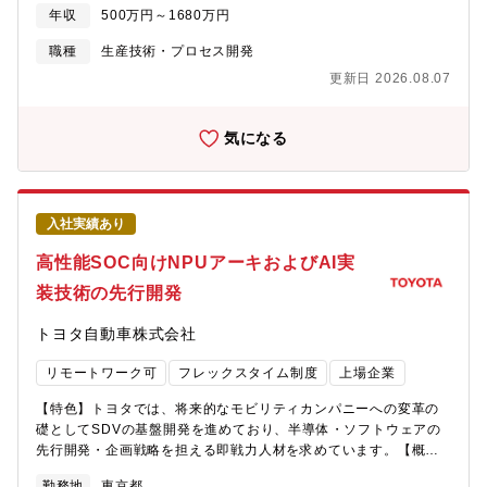
で、社会課題となっている労働人口問題の解決に貢献したいと考
達成感を得られる環境です。【同社について】・2020年設立のス
年収
500万円～1680万円
えています。【業務紹介】・生成AIを用いたロボット制御システ
タートアップで設立4年目でグロース市場上場を達成した企業で
ムの開発・生成AIを用いたIoTや工程制御して無の開発・工程デー
職種
生産技術・プロセス開発
す！・売上・利益ともに前年比1.5倍で急拡大2026年2月期は過去
タを活用したデジタルシミュレーション技術の開発■本求人の想定
最高益。今期も売上47%増を見込む超高成長企業圧倒的なスピー
更新日 2026.08.07
役割：メンバー・チームリーダー【職場イメージ】2021年10月に
ド感で会社が拡大中。営業利益率約28%の卓越したビジネスモデ
新設された生産部門のデジタル推進部署で、20代から60代まで幅
ル筋肉質な財務基盤で新規投資も積極的。・新卒の20代前半の若
広い年代のソフトウェア開発者や製造現場経験者が在籍し、活躍
気になる
手社員から50代社員まで年齢問わず幅広い層の社員が在籍して活
しています。在宅勤務やTeams会議などのリモートワークを活用
躍しており、ボードメンバーはキーエンス出身者や大手銀行出身
し、効率的な働き方、個々の多様性を尊重し、やりがいを重視す
者で構成され、スタートアップながらも堅実な経営を推進して企
る職場です。【職場ミッション】「Open Factory, Close to
業です！・製造業×AIをテーマにソフト（AI）からハード（装置）
you」～工場を変え、車を変え、世界を変えていく～をスローガン
まで一気通貫したビジネスを展開しております。
入社実績あり
に掲げ、人とデータに自由を提供し、すべてのお客様に笑顔をお
届けすることを目指して活動しています。【やりがい】VLA技術
高性能SOC向けNPUアーキおよびAI実
が発表されて以来、生成AIの製造現場への適用は労働人口減少問
装技術の先行開発
題の解決に向けてますます重要になっています。単にAI技術を導
入するだけでなく、製造業として本当に効果的な活用方法を考え
トヨタ自動車株式会社
抜き、ハードウェアとソフトウェアの両面から具体化していくこ
とが求められます。最新技術に触れながら実際の生産現場への導
リモートワーク可
フレックスタイム制度
上場企業
入を担当し、グローバルトヨタへの展開まで幅広く携わるため、
難易度は高いものの大きなやりがいを感じられる仕事です。
【特色】トヨタでは、将来的なモビリティカンパニーへの変革の
【PR】国内外に多くの工場があり、自身の取り組みをグローバル
礎としてSDVの基盤開発を進めており、半導体・ソフトウェアの
に展開できる可能性があります。将来的には海外での活躍の道も
先行開発・企画戦略を担える即戦力人材を求めています。【概
開けています。メンバーは学会やGoogleのイベントで登壇するな
要】自動車の電子システムは飛躍的な拡大傾向にあり、その実現
ど専門性の高い人材で構成されており、多方面から信頼される少
勤務地
東京都