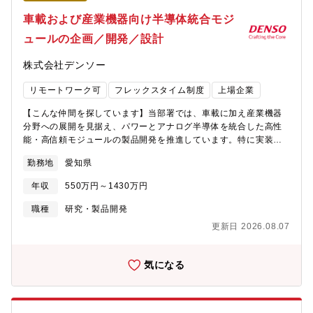
とデータ活用・自社内の（国内外）製造工場向けUTY設備のうち
PLC制御が主体となる設備設計
車載および産業機器向け半導体統合モジ
ュールの企画／開発／設計
株式会社デンソー
リモートワーク可
フレックスタイム制度
上場企業
【こんな仲間を探しています】当部署では、車載に加え産業機器
分野への展開を見据え、パワーとアナログ半導体を統合した高性
能・高信頼モジュールの製品開発を推進しています。特に実装技
術を中核とし、要求性能の高度化や量産性・開発スピードの両立
勤務地
愛知県
に取り組んでいます。回路・素子設計メンバーと相互に議論を行
いながら、実装観点で製品仕様をすり合わせ、また、顧客との直
年収
550万円～1430万円
接技術議論を通じて構想から量産化まで製品を具現化できる人材
を募集します。【業務内容】 ・車載および産業機器向けアナロ
職種
研究・製品開発
グ・パワー半導体統合モジュールの企画・開発・設計（電気特
更新日 2026.08.07
性、熱、絶縁、信頼性評価を含む）・モジュール製品を支える実
装技術・モジュール要素技術の開発・適用（接合技術、放熱・冷
却構造、絶縁／放熱材料、構造設計 等）・顧客要求・競争力を踏
気になる
まえた製品仕様の立案、および車両メーカ／産機顧客との技術折
衝・製品提案・社内外関係者（製造、品質、サプライヤ等）と連
携した量産設計・立上げ推進【業務のやりがい・魅力】・電動
車・産業機器の中核部品であるパワー半導体モジュールを、自ら