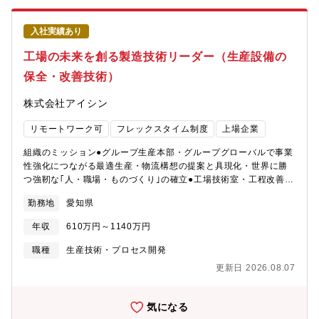
働き方について ・全社で年間80％以上の在宅勤務活用率。 ・コア
体の設計。推論・判断・制御・UX連携までを見据えた仕様策定AI
タイム無しのフレックスタイム制、子育て、介護、私用問わず私
モデルの開発・学習・最適化（MLOps基盤構築）データ収集・前
生活に合わせた働き方が実現可能。 ・サテライトオフィスは
入社実績あり
処理・学習・評価の設計。蒸留・量子化・推論最適化などエッジ
1,900拠点で場所を選ばず勤務可。・ドレスコードの自由化や、活
実装を前提としたモデル高度化。実験管理・モデルバージョニン
工場の未来を創る製造技術リーダー（生産設備の
き活きと働くための社内カルチャーの変革にも積極的に取り組み
グ・自動評価環境の構築。車載データ収集・活用基盤の構築。画
中。 ■キャリアについて ・自律的なキャリア形成を推進し、グル
保全・改善技術）
像／音声／車両データの収集と分析。市場データを活用したデー
ープ全体でポスティング制度やFA制度が利用可能。 ・各部組織エ
タ分析基盤やActiveLearning基盤の構築。クラウド連携AI基盤の
ンゲージメントを高める活動にも力を入れており、定着する職場
株式会社アイシン
設計・運用、クラウド上での学習パイプライン設計、CI/CD・
環境の風土醸成が心がけられております。
OTA連携を含むDevOps環境構築実車評価・改善サイクルの推進。
リモートワーク可
フレックスタイム制度
上場企業
ソフト・ハード・クラウド横断での仕様調整。実車検証による性
能評価と改善。最新AI技術の探索と知財創出。最新アルゴリズム
組織のミッション●グループ生産本部・グループグローバルで事業
動向調査。車載適用検討および特許創出。世の中のAI関連技術の
性強化につながる最適生産・物流構想の提案と具現化・世界に勝
探索と車載への適用検討【業務のやりがい・身につくスキル】量
つ強靭な｢人・職場・ものづくり｣の確立●工場技術室・工程改善技
産車に搭載されるAIを企画から実装・運用まで一貫して担い、社
術と設備管理技術を融合し、工場全体を改善する技術集団の確立
会に直接価値を届けられます。クラウド×エッジを横断し、学習・
勤務地
愛知県
を目的として創設 製造部署へＴＰＳ･ＴＰＭに基づいた質の高い
最適化・OTAまで回せるフルスタックでのAI開発力が身につきま
技術と知見を提供し、より良い工場・工程・設備を追求すること
す。大手企業ならではの大量の市場データを活用したAI開発や、
年収
610万円～1140万円
により、 理想の生産を実現する 募集背景生産性向上を実現す
DevOps／MLOpsにより、進化し続けるAI基盤を構築できます。
る自動化・DX技術の確立、導入リードタイムの短縮、安価化は、
職種
生産技術・プロセス開発
車載コンピュータや多様なセンサと連携し、実世界制約下での高
製造現場の競争力を左右する重要なテーマです。私たちは、市場
度な推論最適化に挑戦できます。UX起点で継続的に進化するSDV
更新日 2026.08.07
にある要素技術を機械・電気・電子の専門性と柔軟な発想で組み
アーキテクチャに関われる点が技術的優位性です。自らの技術が
合わせ、スピード感を持って実際の製造ラインへ導入していま
数万・数百万台規模で社会実装されるスケール感が大きな魅力で
す。構想から実装、立上げまで一貫して関わり、より高品質でよ
気になる
す。【募集背景】 デンソーは「基盤AI」時代の知能化車両基盤づ
り安価な製品づくりに貢献することで、お客様、そして世界に喜