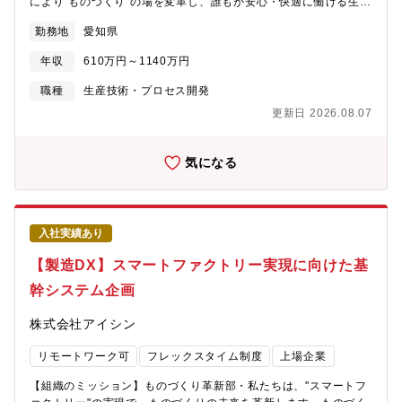
により”ものづくり”の場を変革し、誰もが安心・快適に働ける生産
在／経験・志向に応じて要相談
現場を提供します。●自働化技術室・私たちは世界トップクラスの
勤務地
愛知県
自働化技術を研究開発し、確実な号口導入により安心・快適に働
ける生産現場を提供します。【募集背景】生産技術革新により持
年収
610万円～1140万円
続可能な社会づくりの促進に貢献するため、アイシンでは止まら
ない工場、タイムリーかつリーンな自律生産の実現を目指し、各
職種
生産技術・プロセス開発
生産工場のスマートファクトリー化に向けた技術開発に取り組ん
更新日 2026.08.07
でいます。実現に向けて、工場内の生産をデジタル化、自働化し
ていくことが課題です。わたしたちの部署では、工場内の人の作
業（運搬、整列、組付けなど）を自働化するための技術開発に取
気になる
り組んでいます。【業務のやりがい】・工場内の人作業の自働化
により持続可能な社会づくりに貢献できます・世の中でも事例の
少ないヒューマノイド、フィジカルAIの工場現場実装に携わるこ
とができます・海外工場へもグローバル展開できます【職務内
入社実績あり
容】工場現場における人作業の自働化（ロボット導入）を加速さ
せるため、フィジカルAIの現場活用に向けた技術開発を担当して
【製造DX】スマートファクトリー実現に向けた基
いただきます。シミュレーションと実機を連携させた開発環境で
幹システム企画
の検証から、実際の現場への適用に伴って生じる課題の解決まで
一貫して取り組み、現場での実用化を目指します。【具体的な業
株式会社アイシン
務内容】フィジカルAIの工場現場への適用・ロボット実機（ヒュ
ーマノイド含む）を活用した現場動作検証(検証エリア・工場現
リモートワーク可
フレックスタイム制度
上場企業
場)・ロボット-センシング機器の制御・通信技術開発・データ収
集・モデル学習Ubuntu（LINUX）、ROS2、Python、Issac
【組織のミッション】ものづくり革新部・私たちは、"スマートフ
SimAI処理PC保有、クラウド環境、各種ロボット保有、ロボット