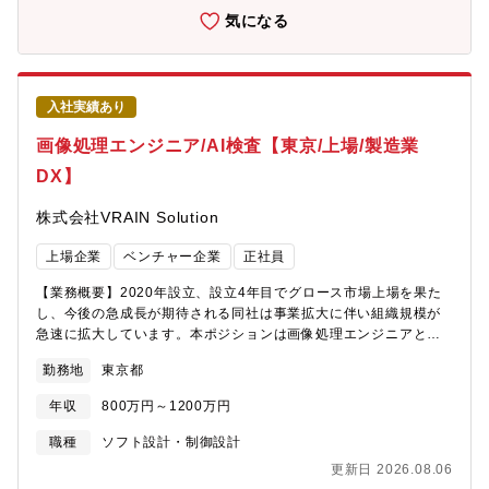
す。企画・仕様開発から制御モデル開発、実装、評価までを一貫
気になる
して内製で推進しており、自ら設計した機能をクルマの価値とし
て届けることができます。また、MBD・MBSE・生成AIなどの先
進開発手法を活用しながら、次世代モビリティの新たな電源プラ
ットフォーム開発に挑戦していただきます。【詳細】・電力マネ
入社実績あり
ジメント制御の企画・仕様開発・車両電源制御ソフトウェア開
発・MBDを活用した制御モデル開発・組込みソフトウェア実装・
画像処理エンジニア/AI検査【東京/上場/製造業
SILS/MILS/HILSによる検証・実車評価・車両全体の電源アーキテ
DX】
クチャ検討【開発ツール】モデリング ： MATLAB/Simulink開発
管理 ： Atlassian Jira/Confluence、Git/GitHub、iQUAVISシミ
株式会社VRAIN Solution
ュレーション ： dSPACE ControlDesk/ECU-TESTコミュニケー
ション等 ： Microsoft Teams/SharePointOnline■本求人の想定
上場企業
ベンチャー企業
正社員
役割：メンバー・チームリーダー【魅力】<職場イメージ>車両電
源制御開発室は、車両全体の車両電源制御・電力マネジメント技
【業務概要】2020年設立、設立4年目でグロース市場上場を果た
術の開発を担う専門組織です。トヨタの幅広い車種を対象とした
し、今後の急成長が期待される同社は事業拡大に伴い組織規模が
次世代モビリティに求められる基盤技術を開発しています。ソフ
急速に拡大しています。本ポジションは画像処理エンジニアとし
トウェア開発力の強化に取り組んでおり、MBD・MBSEを活用し
て自社開発のAI画像検査アプリケーションですでに300社以上に導
た開発に加え、生成AIの活用による開発革新にも取り組んでいま
勤務地
東京都
入実装されている「Phoenix」の仕様検討・要件定義からアルゴ
す。また、自動車業界だけでなく様々なバックグラウンドを持つ
リズム開発、導入までを一貫してリードするポジションです。
メンバーが活躍しており、多様な知見を活かして新しい価値創出
年収
800万円～1200万円
Phoenixは自社AIアルゴリズムとルールベース画像処理を組み合
に挑戦しています。<ミッション>CASEやSDVの進展により、ク
わせたハイブリッド検査システムであり、本ポジションでは特に
職種
ソフト設計・制御設計
ルマは単なる移動手段から継続的に進化するソフトウェアプラッ
ルールベース画像処理アルゴリズムの設計・開発領域を中心にプ
トフォームへと変化しています。当室は、その土台となる車両電
更新日 2026.08.06
ロダクト開発を推進していただきます。また、今後のプロダクト