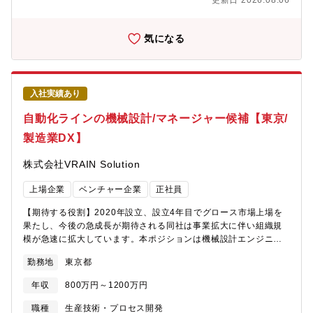
更新日 2026.08.06
テム設計、実装、導入までを一貫してリードしていただきます。
また、バックエンドリードとして開発を牽引しながら、大規模画
像処理やリアルタイムAI処理、パフォーマンス最適化などの技術
気になる
課題にも取り組み、バックエンド技術を通じて製造業向け産業シ
ステムの高度化に貢献できるポジションです。【主な業務内
容】・AI検査実行アプリケーション・AI学習システムの設計・実
装・テスト・運用のリード・パフォーマンス改善・高速化、大規
入社実績あり
模データ処理の最適化・高速化・最適化の成果が 実際に検査でき
る対象や量の増加につながり、現場の生産性向上に直結・新プロ
自動化ラインの機械設計/マネージャー候補【東京/
ダクト開発における技術選定・アーキテクチャ設計・チーム管理
製造業DX】
（2～5名規模）、コードレビュー、開発プロセス改善【魅力やり
がい】・新規開発・プロダクト立ち上げに裁量を持って関わるこ
株式会社VRAIN Solution
とが可能・高度なバックエンド技術・リアルタイム処理・パフォ
ーマンスチューニングに挑戦できる・高速化・最適化の成果が、
上場企業
ベンチャー企業
正社員
現場で検査できる対象や量の増加につながり、直接的にお客様の
価値向上に貢献・小規模チームのテックリードとして、設計方針
【期待する役割】2020年設立、設立4年目でグロース市場上場を
や開発プロセスに直接影響可能・産業系知見を活かし、異分野の
果たし、今後の急成長が期待される同社は事業拡大に伴い組織規
技術と組み合わせた新しいプロダクト設計に挑戦できる【同社に
模が急速に拡大しています。本ポジションは機械設計エンジニア
ついて】・2020年設立のスタートアップで設立4年目でグロース
組織のマネジメント人材として製造業向けAI・IoTソリューション
市場上場を達成した企業です！・売上・利益ともに前年比1.5倍で
勤務地
東京都
の様々な外観検査自動化装置の構想設計から導入、立上げまでを
急拡大2026年2月期は過去最高益。今期も売上47%増を見込む超
ご担当いただきます。加えて設計チームのマネジメントや各プロ
高成長企業圧倒的なスピード感で会社が拡大中。営業利益率約
年収
800万円～1200万円
ジェクト全体の進行管理を担い、装置納品をリードしていただき
28%の卓越したビジネスモデル筋肉質な財務基盤で新規投資も積
ます。【業務内容】・顧客との折衝、要件定義、仕様検討・装置
職種
生産技術・プロセス開発
極的。・新卒の20代前半の若手社員から50代社員まで年齢問わず