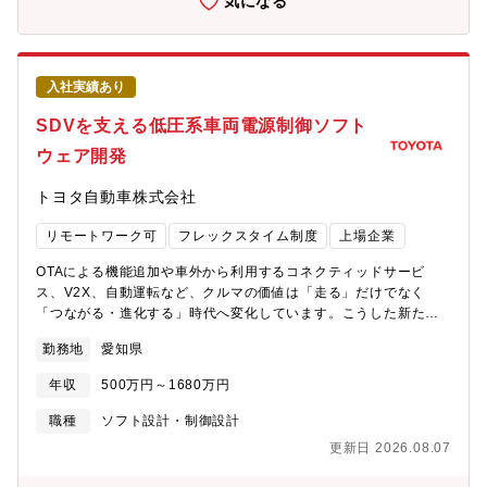
気になる
できる職務です。■【対象製品・工程例】※工程、設備のみなら
ず、製品開発に携わることもございます。・各工場の生産設備
■【技術例】※社内にとどまらず、グループ会社オールの課題解決
に取り組みます。・DX（AR/MR/VR）技術 ・無線(5G)技術・
入社実績あり
MESサーバ、DBサーバ等のサーバ構築技術・産業ロボット、画像
処理に関する技術・AI利活用、AIプログラミング生成【職務の概
SDVを支える低圧系車両電源制御ソフト
要】社内工場で必要となる生産設備の設備制御/システム設計、CN
ウェア開発
関連システム開発、DX技術の探索と設備への応用、試運転立上
げ、生産性の改善、設備データ活用などの全てを経験できます。
トヨタ自動車株式会社
参考：NGKホームページURL
https://www.ngk.co.jp/product/heatdevice.html【業務の詳
リモートワーク可
フレックスタイム制度
上場企業
細】・自社内の（国内外）製造工場向け設備のうちPLC制御が主
体となる設備設計・立上げ・自社内の（国内外）製造工場向け設
OTAによる機能追加や車外から利用するコネクティッドサービ
備とシステム連携部分の設計・開発・導入・設計向けに
ス、V2X、自動運転など、クルマの価値は「走る」だけでなく
DX（AR/MR/VR）技術や無線（5G）技術などの制御基盤技術の
「つながる・進化する」時代へ変化しています。こうした新たな
開発と活用
価値を実現するためには、限られた電力を最適に配分し、必要な
勤務地
愛知県
機能を必要なタイミングで確実に動作させる高度な電力マネジメ
ント技術が不可欠です。当室では、それらを支える車両電源制御
年収
500万円～1680万円
ソフトウェアと電力マネジメント技術を開発しています。SDV時
代の基盤技術として、トヨタの幅広い車種に展開される開発に挑
職種
ソフト設計・制御設計
戦できます。【概要】SDV化・電動化が加速する中、車両電源は
更新日 2026.08.07
あらゆる機能を支える基盤技術となっています。当室では、車両
全体の車両電源制御・電力マネジメント技術の開発を担当しま