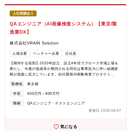
ン全体の競争力向上に貢献できる非常にやりがいの大きな仕事で
販に直結するポジションです。マザー工場である上尾工場以外に
す。採用の背景 AI画像検査アプリの導入先が拡大する中、導入支
も、海外工場内に高周波部隊が在籍しており、日常的な測定業務
援・活用支援・運営管理の重要性が高まっています。今後さらに
入社実績あり
を主に担っています。上尾工場の当グループでは、新規測定技術
多くの仕入先への展開を進めるためには、品質改善や生産技術の
開発を中心に担当しています。主にマーケティング部門/開発部門/
QAエンジニア（AI画像検査システム）【東京/製
知見を持ちながら、デジタル技術を活用した課題解決を推進でき
技術営業部門との折衝が多い部門です。＜補足事項＞・福岡で基
る人材が必要です。これまで培われた専門性や経験を活かし、仕
造業DX】
板を作成するため、月に1～2回（長くて月曜～金曜まで）の国内
入先と信頼関係を築きながら新たな改善活動を推進いただくこと
出張がございます。・高周波特性に影響しない部分については外
を期待しています。
株式会社VRAIN Solution
注も活用していますが、基板の出来栄えで高周波の質が変わるた
め、ほとんど自社で一貫して設計しています。・業務比重は、基
上場企業
ベンチャー企業
正社員
板設計1・基板製造5・測定3・シミュレーション解析1くらいの割
合です。・昨今、銅箔において高周波の必要性が高まっており、
【期待する役割】2020年設立、設立4年目でグロース市場上場を
当社ラインナップ（VSP・極薄銅箔・一般銅箔等）の銅箔に幅広
果たし、今後の急成長が期待される同社は事業拡大に伴い組織規
く携わることができます。・扱う周波数帯は10ＭHz～67GHzとな
模が急速に拡大しています。自社開発AI画像検査プロダクト
ります。・高周波領域のハイエンド銅箔は、電子業界での存在感
「Phoenix」 の事業拡大に伴い、QA組織のコアメンバーとしてご
が強く、世界トップシェア級の有名エンドユーザーとのコラボプ
勤務地
東京都
活躍いただける方を募集します。QAチームの中心としてソフトウ
ログラムなども実現しています。【業務の面白み/魅力】・多数の
ェアや外部機器との連携を含むテスト計画の立案・実行・改善を
製造装置を使いこなし、自分の手でものづくり(回路基板)が可能で
年収
600万円～800万円
担当していただきます。WEBアプリケーションから組み込みソフ
す。・高周波基板のシミュレーション、回路設計、基板製造、測
トウェア、さらにカメラ・PLC・ロボットなど外部機器を含むシ
職種
QAエンジニア・テストエンジニア
定、評価に一貫して関わることができ、総合的な技術を身につけ
ステム全体の品質保証をリードするポジションです。【業務内
られます。・どの基材や銅箔を組み合わせるかを考えて測定まで
更新日 2026.08.07
容】・AIアルゴリズムを組み込んだアプリケーションや外観検査
一人で一気通貫で担当することが可能です。基板の一部を担当す
用ソフトウェアのテスト設計・実行・改善・ソフトウェア、カメ
る等のような担当範囲が限られていないため、手触り感のあるも
ラ、ロボット、PLCなど外部機器との通信を含むテスト計画の立
気になる
のづくりができます。【銅箔事業部の代表的な製品について】◇
案と指導・納品後に発生する接続不具合（カメラ→AI、AI→PLC