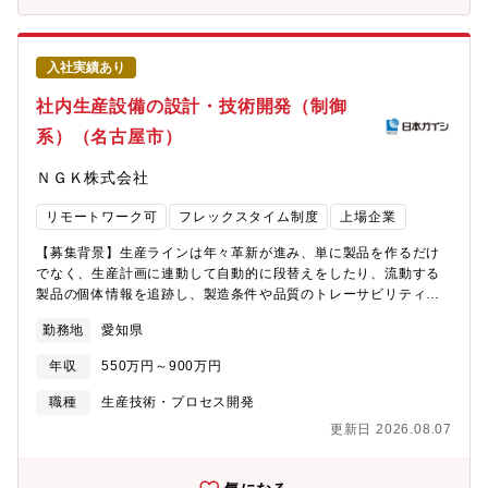
くりを加速自動運転／ADAS／コックピット領域ではAI活用が急速
ばれる製品を生み出せるエンジニアを歓迎します。業務のやりが
に拡大しています。同時に、車載AIには学習し続ける仕組みが不
い世界トップクラスシェアのオートマチックトランスミッション
可欠となりました。そのために：ViT/VLMなどのビジョンモデル
を筆頭にパワートレイン製品の製造を行っています。岡崎東工場
LLM/SLMを活用したAIエージェントMLOps/データ分析基盤クラ
入社実績あり
はアイシンの中でも最大の工場であり、4,000台の設備で年間200
ウド連携基盤AI向け車載ソフトアーキテクチャこれらを統合して
万台近くを生産する勢いのある拠点です。世界的なBEV市場の鈍
社内生産設備の設計・技術開発（制御
構築する専門チームを拡大中です。【職場情報】 ①組織ミッショ
化の中、ATやCVTといった既存領域の改善に本気で取り組んでお
ンと今後の方向性制御システム開発部は、クルマ軸(ADAS/AD次
系）（名古屋市）
り、将来的には成長領域であるBEVへのシフトも視野に入れ、更
世代システム)製品領域と、ヒト軸(コックピットやキャビン内乗員
なる発展をしていきます。・自動化技術の具現化によって、労働
側監視システム)製品領域をスコープとした先行開発を担う部署で
ＮＧＫ株式会社
人口減少という社会問題に挑戦・グローバル市場を支える製造現
す。先行開発というポジション特性上、スピード感を維持しなが
場での活躍職務内容A/TやCVT、HEVの生産工場にて、加工工程の
ら、後工程である量産開発に繋がる業務品質の維持確保の両立が
リモートワーク可
フレックスタイム制度
上場企業
生産性向上を推進していただきます。工場に潜むムダやロスを顕
チャレンジングな課題となります。業務領域はシステム開発・ソ
在化し、工場の技術スタッフとして現場に寄り添いながらTPSや
フトウェア開発に加え、AI(人工知能及び機械学習)の利用もスコー
【募集背景】生産ラインは年々革新が進み、単に製品を作るだけ
TPMの考え方を基に、自動化をはじめとする自分のアイデアを具
プであり、幅広い業務ドメインで活躍頂けます。②組織構成◎部
でなく、生産計画に連動して自動的に段替えをしたり、流動する
現化できます。具体的な業務内容・自動化技術検討・具現化（自
としては約150名の組織です◎キャリア入社比率は 約25％家電
製品の個体情報を追跡し、製造条件や品質のトレーサビリティを
動化設備仕様検討、導入、維持管理）・生産性向上を目的とした
メーカーや半導体メーカーからの入社者が多く在籍しています。
実現するようになって来ています。生産ライン構築のスピードが
ラインレイアウト・工程の改善・変更・生産阻害の低減活動（故
勤務地
愛知県
当社は、業務プロセスや社内ルールなどが整備されているという
重視される中、制御設計者の必要性が増しています。【職務の特
障・頻発停止の低減・故障解析・再発防止支援・標準化）
声を聞きます。一方で新たな視点や技術力で業務プロセスの改廃
色】当社およびグループ会社を含む全ての工場と生産設備・シス
年収
550万円～900万円
が期待されています。◎勤務地は、東京・愛知があり、リモート
テム設計に携わることができます。また、システム設計・制御設
勤務を併用し、場所にとらわれない形で業務を推進できます。
計の強みを生かし、生産計画と連動した設備設計や自動化設計の
職種
生産技術・プロセス開発
他に、CNに貢献する新たなシステム開発など時代を先取りした新
更新日 2026.08.07
技術を生産設備へ活かす取り組みに参画でき、大きな達成感を味
わうことができます。制御、システムだけでなく、自身のやる気
次第で、幅広い経験を積むことを通じてキャリアを広げることが