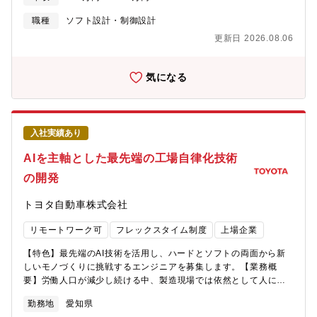
AI」の研究開発を推進しています。本ポジションでは、AIによる
トセル構築、AI画像認識との連携、PoC（概念実証）、顧客折
画像認識技術とロボット制御技術を組み合わせ、製造現場で活用
職種
ソフト設計・制御設計
衝、生産現場でのチューニング等多岐にわたる業務を経験できま
されるロボットAIシステムの開発を担当いただきます。画像認識
す。機械・電気・制御・AIの境界領域でスキルを磨けるため、市
更新日 2026.08.06
からロボット制御、設備への実装まで一貫して携わり、人手に頼
場価値の高いエンジニアを目指せます。【同社について】・2020
る製造工程の自動化を実現する次世代ロボットシステムの開発を
年設立のスタートアップで設立4年目でグロース市場上場を達成し
推進していただきます。【業務内容】・製造業向けロボットAIシ
気になる
た企業です！・売上・利益ともに前年比1.5倍で急拡大2026年2月
ステムの設計・開発・AIを活用した画像認識・物体検出・姿勢推
期は過去最高益。今期も売上47%増を見込む超高成長企業圧倒的
定アルゴリズムの開発・カメラ・Depth Camera等を活用した認
なスピード感で会社が拡大中。営業利益率約28%の卓越したビジ
識システムの開発・AIによる把持位置推定アルゴリズムの開発・
ネスモデル筋肉質な財務基盤で新規投資も積極的。・新卒の20代
ロボットハンド・ロボットアームを活用した自動化システムの開
前半の若手社員から50代社員まで年齢問わず幅広い層の社員が在
入社実績あり
発・ロボットビジョンシステムの設計・開発・ロボット・自動化
籍して活躍しており、ボードメンバーはキーエンス出身者や大手
設備・FA設備へのAI実装・学習データの収集・アノテーション設
AIを主軸とした最先端の工場自律化技術
銀行出身者で構成され、スタートアップながらも堅実な経営を推
計・データセット構築・AIモデルの学習・評価・改善・運用・エ
進して企業です！・製造業×AIをテーマにソフト（AI）からハード
の開発
ッジデバイス上でのAI実装および最適化・PoCから製品化・現場
（装置）まで一気通貫したビジネスを展開しております。
導入までのプロジェクト推進・最新のAI・ロボティクス技術の調
トヨタ自動車株式会社
査・検証およびプロダクトへの適用【本ポジションの魅力】■最先
端の「フィジカルAI」領域で技術開発に挑戦できる単なるAIモデ
リモートワーク可
フレックスタイム制度
上場企業
ル開発に留まらず、画像認識AIとロボット制御を融合した次世代
のロボットAIシステム開発に携わることができます。■AI技術を
【特色】最先端のAI技術を活用し、ハードとソフトの両面から新
「現場で価値を生むシステム」へ落とし込める画像認識モデルの
しいモノづくりに挑戦するエンジニアを募集します。【業務概
開発、データ収集・学習、ロボット制御、FA設備への組み込み現
要】労働人口が減少し続ける中、製造現場では依然として人に頼
場導入・改善まで一気通貫で携われます。「AIの精度を上げる」
った作業が多く残っています。トヨタ自動車では生成AIを活用し
だけではなく、実際の製造現場でロボットが動き、人手作業を自
勤務地
愛知県
た製造工程の自動化を推進し、これをグローバルに展開すること
動化するところまで見届けられるため、エンジニアとして大きな