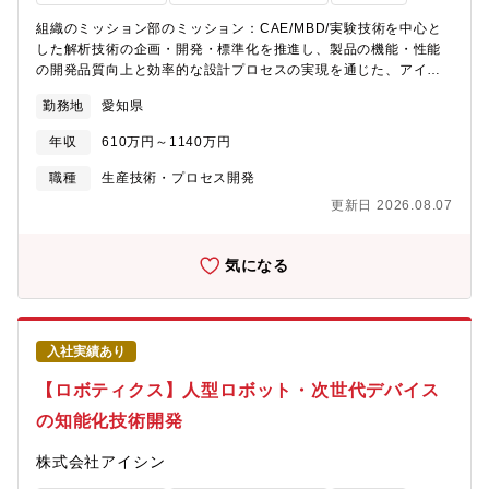
音響解析、流体解析等将来的には様々な分野にスキルを広げて頂
組織のミッション部のミッション：CAE/MBD/実験技術を中心と
きます。また、解析結果を基にした設計提案、設計レビュー、精
した解析技術の企画・開発・標準化を推進し、製品の機能・性能
度向上の為の評価などCAE中心に設計、評価の知識も身に付けて
の開発品質向上と効率的な設計プロセスの実現を通じた、アイシ
頂きます。製品開発業務では、関連部署(設計、評価、生技等)との
ングループ全体の競争力向上グループのミッション：センシング
打合せや報告、客先(車両メーカ)との打合せや報告も行います。
勤務地
愛知県
分野を中心に、必要となるシミュレーション環境の理想像を描
き、モデル・アルゴリズム・解析環境を自ら構築・高度化するこ
年収
610万円～1140万円
とで、製品開発の効率化、性能向上、付加価値創出を継続的に実
現。募集背景同社では、移動の快適性を高める取り組みの一つと
職種
生産技術・プロセス開発
して「安心快適エントリー」製品の開発に注力しています。安
更新日 2026.08.07
全・安心性や快適性といった新しい価値を実現するため、UWB/カ
メラ/ミリ波レーダーなどの複数センサを組み合わせ、車内外の状
況を高度に認識するセンサフュージョン技術の重要性が高まって
気になる
います。一方で、こうした高度化に伴い、実車評価だけに依存し
た開発・検証では、評価工数や開発期間が増大する課題も顕在化
しています。当部ではセンサシミュレーション技術開発によって
この課題解決を主導できるメンバーを募集しています。業務のや
入社実績あり
りがいシミュレーション構築から活用まで一連のプロセスに携わ
ることができ、実製品開発に直結していることが実感できます。
【ロボティクス】人型ロボット・次世代デバイス
「解析するだけ」ではなく、「設計プロセスで使われるシミュレ
の知能化技術開発
ーション」を一緒に作っていくポジション です。シミュレーショ
ン（CAE/MBD）、AI/DXや車両評価と様々な技術分野のエンジニ
株式会社アイシン
アが集まる部署ですので幅広い知見が習得できます。自身の専門
性を軸にしながら、システム全体や設計視点へと守備範囲を広げ