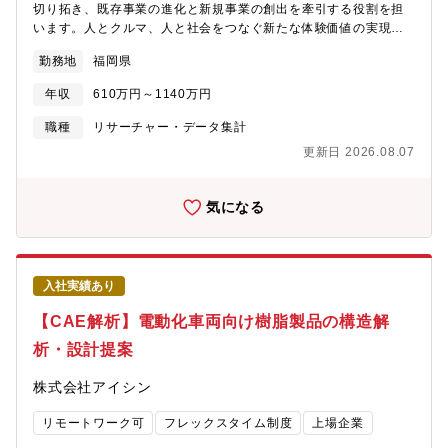
ール／ほとんどない資料・文書読解／ほとんどない電話会議・商
切り拓き、既存事業の進化と新規事業の創出を牽引する役割を担
談／ほとんどない駐在／0
います。人とクルマ、人と社会をつなぐ新たな体験価値の実現に
向け、対話AIを中心とするHMI領域の先行開発に取り組んでいま
勤務地
福岡県
す。【募集背景】人間の脳を忠実に模擬する「脳型AI（スパイキ
ングNN）」で従来困難とされた多層化に取り組み、一般的な深層
年収
610万円～1140万円
NNと遜色のない80層以上でのモデル学習に成功、国内シンポジウ
ムMIRUで優秀賞を受賞しました。さらに脳型AIモデル（SNN）
職種
リサーチャー・データ集計
をハードウェアに実装し、世界初のリアルタイム人検出に成功、
更新日 2026.08.07
動作電力も20mW以下で世界最小を達しています。【業務のやり
がい】・モビリティの分野で先端AI研究開発の機会が与えられま
す。・主体的な行動を重んじる職場で、自らの知識や経験を発揮
気になる
いただけます。・国際トップ会議へチャレンジできます。【職務
内容】先端AIのNeuromorphic技術の研究開発を担当いただきま
す。主に、省電力化（脳型コンピューター/AI chip実装、生体模倣
センシング、時系列信号処理、ロボット制御AI）の領域から、適
入社実績あり
性に基づき配属を決定します。【具体的な業務内容】【事業優位
性を提供するための、新手法の実用化および課題解決方法の提
【CAE解析】電動化車両向け樹脂製品の構造解
案】【新事業を創成するための革新技術の研究】【AIの理論的/実
析・設計提案
験的研究】・担当テーマに関する研究開発業務（文献・他社調
査、計画立案、実験、手法確立、インプリ、性能評価、技術移管
株式会社アイシン
など）・研究開発に伴う成果物（技術報告書発行、特許出願、学
会発表、論文誌投稿など）・国内外の大学、研究機関、外部企業
リモートワーク可
フレックスタイム制度
上場企業
との連携・社内協業部門との連携【語学】TOEIC700点以上を歓
迎（TOEICスコアに限定せず、同等の語学力があれば歓迎しま