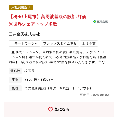
経験7年目）中途入社（前職：電子部品メーカー） 私の部署は回
検査精度向上支援、設備連携支援・導入後の活用支援 講習会運
路設計が中心ですが、新製品に必要な技術開発にも取り組んでい
入社実績あり
営、問い合わせ対応、活用状況フォロー、好事例展開・アプリ運
ます。ウェハプロセス技術および実装技術開発に携わっており、
営管理 ライセンス管理、契約対応、マニュアル整備、FAQ整
【埼玉/上尾市】高周波基板の設計/評価
半導体物性の基本的な知識のみならず、材料物性や量産工程に関
備、各種データ管理・活動の標準化 展開手順の整備、教育コン
する【関連リンク】①半導体事業特集記事：
※世界シェアトップ多数
テンツ作成、仕入先が自走できる仕組みづくり・海外展開の促進<
https://www.denso.com/jp/ja/driven-
職場イメージ>品質強化Gは、仕入先の品質向上活動を推進する部
base/features/semiconductor/②半導体事業概要：
三井金属株式会社
門です。品質・生産技術・製造など様々なバックグラウンドを持
https://www.denso.com/jp/ja/driven-
つメンバーが在籍し、品質改善活動や新技術活用による競争力向
base/project/semiconductor-overview/③SiCパワー半導体チッ
リモートワーク可
フレックスタイム制度
上場企業
上に取り組んでいます。AI画像検査アプリをはじめとしたデジタ
プ開発のプロジェクトストーリー：
ル技術の活用を通じて、仕入先の現場課題解決やサプライチェー
https://www.denso.com/jp/ja/driven-base/tech-design/sic-
【配属先ミッション】高周波基板の設計製造測定、及びシミュレ
ン全体の品質向上に挑戦できる職場です。＜職場ミッション＞品
power-semiconductor/④当部の組織風土や働き方紹介：
ーション解析銅箔が使われている高周波製品及び技術分析【職務
質強化Gは、トヨタのサプライチェーン全体の品質競争力向上を目
https://www.denso.com/jp/ja/driven-base/career-life/interview-
内容】〇高周波基板の設計/製造/評価を担当いただきます。主な業
的に、仕入先の品質改善活動や未然防止活動を推進しています。
power_device/
務内容は以下です。・各種基板製造装置を使い高周波基板(2～4層
今後は従来の品質改善活動に加え、AIやDXを活用した品質改善活
勤務地
埼玉県
板)の作成・基板材料の電気測定(Dk/Df)・設計ツールを使った評価
動を拡大し、仕入先の生産現場における品質向上と生産性向上の
基板の設計・シミュレーションツールを使った、高周波回路のシ
両立を目指しています。また、AI画像検査アプリの展開を更に加
年収
730万円～880万円
ミュレーション※伝送線路の電磁界解析（Ｓパラメータの取
速し、導入支援・教育・問い合わせ対応などを仕組み化すること
得）・ネットワークアナライザー（キーサイト製）を使った基板
職種
その他回路設計(電源・高周波・レイアウト)
で、持続可能な運営体制の構築を目指しています。＜やりがい＞
の高周波測定(Single及び差動回路)・各種測定機を使った基板の
仕入先の現場に入り込み、実際の困りごとを解決することで、品
更新日 2026.08.03
分析(光学 ＆レーザー顕微鏡/表面粗度/元素分析/基材の電気特
質向上や生産性向上の成果を直接実感できます。また、AI・画像
性)・製造装置や測定における不具合調査・新しい測定法の調査・
検査・品質改善・仕入先支援など幅広い領域に携わることで、自
知財調査及び特許出願＜開発部 機能調査グループについて＞当
気になる
身の専門性を広げながら成長することができます。さらに、国内
グループで得たデータが、顧客向け提案データのもととなるた
外の仕入先や関係部署と連携しながら、トヨタのサプライチェー
め、開発の方向性を左右する重要な役割を担っており、銅箔の拡