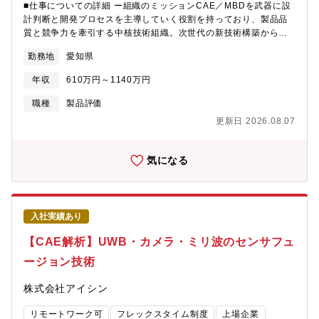
■仕事についての詳細 ー組織のミッションCAE／MBDを武器に設
す）●業務での英語使用メール／時々ある資料・文書読解／頻繁に
計判断と開発プロセスを主導していく役割を持っており、製品品
ある電話会議・商談／時々ある
質と競争力を牽引する中核技術組織。次世代の新技術構築から、
製品開発現場でのCAE活用した設計課題解決までを担う。■募集背
勤務地
愛知県
景電動化・水素社会が進む中で、製品の樹脂化・薄肉化・複雑化
が急速に進んでいます。一方で、樹脂部品は温度依存性や繊維配
年収
610万円～1140万円
向による異方性の影響で設計判断の難易度が年々上昇してきてい
ます。現在当部署では、生技部門と連携し、樹脂流動解析から繊
職種
製品評価
維配向を考慮した構造解析を進めており、この取り組みを実製品
更新日 2026.08.07
開発で使いこなし、提案力へ昇華させる樹脂CAEの専門人材が不
可欠となっています。本募集は「樹脂×繊維配向×構造解析」を核
に、次世代電動化製品の設計・顧客提案に関わる体制を強化する
気になる
ための戦略的採用です。■業務のやりがい解析評価に留まらず、設
計への形状変更案・構造提案まで踏み込めるポジションです。電
動化・燃料電池分野の難易度が高いテーマに挑め、エンジニアと
して技術、知識を高めることができる。流動解析結果を活かし繊
入社実績あり
維配向を考慮した構造解析に関われる点は、今後の樹脂開発にお
いて大きな強みです。設計・評価・生技など社内関連部署だけで
【CAE解析】UWB・カメラ・ミリ波のセンサフュ
なく、樹脂メーカとも連携し、CAEと実機の差分を埋めながら、
ージョン技術
量産成立まで見据えた開発に携われます。■職務内容次世代電動化
製品の製品開発CAE、精度検証、技術開発の実務担当■具体的な業
株式会社アイシン
務内容CAE使用ツール：Abaqus、Nastran、CAEFatigue など熱
マネジメント関連、燃料電池関連の樹脂製品を対象に、メインは
リモートワーク可
フレックスタイム制度
上場企業
疲労強度、剛性評価（繊維配向・温度依存考慮）ですが、振動、