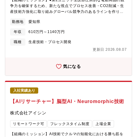
【組織のミッション】●第2ユニット生技部圧倒的な電動商品の競
容】・PLM、MESなど設計部署と工場間のデータ連携・活用を中
争力を確保するため、新たな視点でプロセス改善・CO2削減・生
心とする基幹システムの企画・開発・導入・生産技術、設備技
産技術力強化に取り組みグローバル競争力のあるラインを作りこ
術、製造の領域におけるシミュレーション環境構築などデジタル
むことを目指しています●ギヤ加工開発室最新のEV/HV用ギヤライ
エンジニアリング活動・製品設計や生産技術スタッフ、工場スタ
勤務地
愛知県
ンの工程設計から次世代ギヤラインの構想、革新技術開発を推進
ッフと折衝しながらの企画・要件定義・開発・導入・Ｃ#、
しています【募集背景】車の電動化など車両構造の変革に合わせ
Java、Python、HTMLなど・Microsoft SQL、PostgreSQLな
年収
610万円～1140万円
て、生産技術革新を進め他社を凌駕する魅力ある商品をお客様に
ど・主要各社ラダープログラム、タッチパネルプログラム、ロボ
提供しなければなりません。今までの経験・技術を活かして、更
職種
生産技術・プロセス開発
ットプログラムなど・Unity(ゲームエンジン)、Unityアセット・
なる技術革新を進め、環境にやさしくお客様に感動を与えること
Office(Excel、Word、PowerPoint)【求める人物像】・関係者を
更新日 2026.08.07
ができる製品を一緒になって進めていただける人材を必要として
巻き込んで企画・開発を円滑に推進することができるリーダシッ
おります。【業務のやりがい】自分の技術・発想が形となり、製
プとコミュニケーション能力・失敗を恐れずに新しいことにチャ
品の価値向上に直接貢献できます。苦労して何年もかけて開発し
気になる
レンジすることが好きな方、新しい知識を日々習得することが好
たものが、実際に量産工程に導入されたときは大きな達成感を得
きな方・グローバルに活躍したいキャリア志向をもたれている方
られます。【職務内容】EV/HV用ギヤ加工に使用する工作機械の
【語学】TOEIC500点以上を歓迎（TOEICスコアに限定せず、同
機能アップ(電気改造等の内製化)を開発テーマのひとつとして取り
等の語学力があれば歓迎します）●業務での英語使用メール／時々
組んでいます。このチームの立上げに関わる電気改造開発をお任
ある資料・文書読解／時々ある電話会議・商談／時々ある駐在／
入社実績あり
せします。生産性向上・品質向上・自動化対応改造を進めなが
経験・志向に応じて要相談
ら、新技術に取り組んでいきます。工作機械改造内製化などをご
【AIリサーチャー】脳型AI・Neuromorphic技術
担当いただきます。（電気1名）【具体的な業務内容】・ホブ盤や
歯車研削盤の電気ハードソフト改造の工作機械内製化 （生産性
株式会社アイシン
向上・自動化ソフト改造・機能アップに伴うソフト改造など）・
EV/HV用ギヤ加工に関わる開発業務 （高速化、生産性向上、高
リモートワーク可
フレックスタイム制度
上場企業
精度化、新工法など）Office(Excel、PowerPoint)、
CAD（2D/3D）、サーボガイド等【語学】●業務での英語使用メ
【組織のミッション】AI技術でクルマの知能化における勝ち筋を