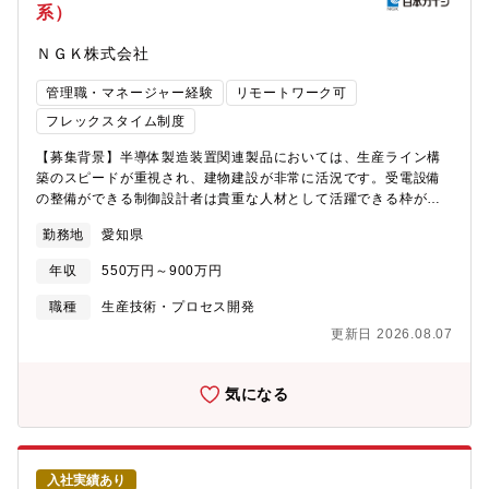
系）
るのが、このポジションの大きな魅力です。【職務内容】開発メ
ンバーとともに必要な体制や人員を検討/提案し、技術開発は主に
ＮＧＫ株式会社
以下項目のいずれかに携わって頂く予定です。・ロボット/デバイ
スに搭載するAIモデルの開発・最適化・センサー情報（触覚、視
管理職・マネージャー経験
リモートワーク可
覚など）を用いた認識・推論アルゴリズムや、エッジデバイス上
でのリアルタイム推論環境の構築・自律制御・行動計画
フレックスタイム制度
（Planning & Control）の設計・ハードウェアチームとの協働に
【募集背景】半導体製造装置関連製品においては、生産ライン構
よるプロトタイプ開発【具体的な業務内容】開発メンバーととも
築のスピードが重視され、建物建設が非常に活況です。受電設備
に社内外組織と連携しやすい開発環境構築を検討する。想定され
の整備ができる制御設計者は貴重な人材として活躍できる枠が多
るツール：ROS/ROS2,NVIDIA Isaac Sim,Linux,Matlab/Simlink
くあります。【職務の特色】当社およびグループ会社を含む全て
など言語： Python、C++、C等その他： Office(Excel、Word、
勤務地
愛知県
の工場建設の設計に携わることができます。自身のやる気次第
PowerPoint)、CATIA、JMAG等
で、工場建設のみならず、設備設計やシステム設計・開発など幅
年収
550万円～900万円
広い経験を積むことを通じてキャリアを広げることができる職務
です。・各工場の生産設備、建屋整備・工場UTY、受電設計、電
職種
生産技術・プロセス開発
源計画【職務の概要】社内工場で必要となる生産設備の受電/ユー
更新日 2026.08.07
ティリティシステム設計、試運転立上げ、建設関連データ活用な
ど経験できます。参考：NGKホームページURL
https://www.ngk.co.jp/product/heatdevice.html変更の範囲： 全
気になる
ての業務への配置転換あり【業務の詳細】・半導体関連事業の工
場建設の高圧受電設計やUTY管理システム等の電気設計（国内
外）・新商品事業の工場建設の高圧受電設計やUTY管理システム
等の電気設計（国内外）・工場や設備改善に必要なBEMSの設計
入社実績あり