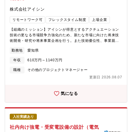
の業務に携わっていただきます。 ・自工場の将来企画構想立
株式会社アイシン
案 ・TPS・TPMに基づく工程改善、技術支援・工場ＤＸ ・既
存生産（組立、加工、熱処理）ラインの改善・改良業務、技術的
リモートワーク可
フレックスタイム制度
上場企業
な問題解決、社内関連部署やメーカーとの連携 ・新規生産ライ
ンの立上げに関するプロジェクト管理および技術支援具体的な業
【組織のミッション】アイシンが得意とするアクチュエーション
務内容先輩社員と供に生産ラインの新設・保全・改善業務に携わ
技術の更なる市場競争力強化のため、新たな市場に向けた将来技
っていただきます。◇職場環境・多層階（３階）工場に併設され
術開発・研究や将来事業企画を行う。また技術優位性、事業親和
た広い事務所、コアレスフレックス制度、有給休暇を取得しやす
性を見極め、企画・研究活動の改廃をスピーディに行う。【募集
い職場風土◇支援体制・社内スキルアップ研修、社外研修・セミ
勤務地
愛知県
背景】自動車業界の電動化・自動化が加速する中、アイシンはモ
ナー参加、トヨタグループW/G
ビリティ分野で培ってきたアクチュエーション技術を活かし、ロ
年収
610万円～1140万円
ボティクス領域においても技術開発を進めていきます。特に、人
型ロボットや次世代車載アクチュエータに求められる「知能化」
職種
その他のプロジェクトマネージャー
は、競争優位性を確立するための重要な技術課題です。AIとハー
更新日 2026.08.07
ドウェアを融合させた新しい価値創造に向けて、ロボット・デバ
イスの知能化アルゴリズム開発を担う即戦力人材を募集いたしま
す。【業務のやりがい】まずは人型ロボットや車載アクチュエー
気になる
タの知能化といった注目が集まる領域で新規事業の企画・技術開
発を進めるチームに参画していただきます。モビリティ領域で培
ってきた高い品質と信頼性を持つ製品群を活かしながら、あなた
自身のアイデアをもとに事業提案や技術開発をリードできるポジ
入社実績あり
ションです。既存の枠にとらわれず新しい価値を生み出すことを
ミッションとしており、0→1の開発を最前線で自ら提案し、形に
社内向け強電・受変電設備の設計（電気
し、事業として育てていく――そんなダイナミックな経験ができ