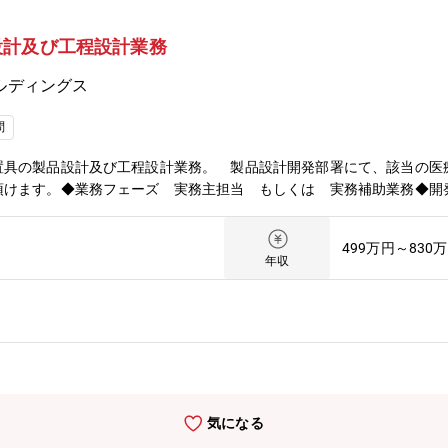
設計及び工程設計業務
ルディングス
問
置具の製品設計及び工程設計業務。 製品設計開発部署にて、該当の医
頂けます。◆業務フェーズ 実務主担当 もしくは 実務補助業務◆開
499万円～830
年収
気になる