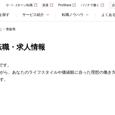
U・I・Jターン転職
派遣
ProShare
パソナで働く
企
を探す
サービス紹介
転職ノウハウ
よくあ
計
青森県
転職・求人情報
です。
がら、あなたのライフスタイルや価値観に合った理想の働き
す。