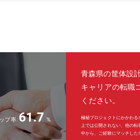
青森県の筐体設
キャリアの転職
ください。
61.7
極秘プロジェクトにかかわる
ップ率
%
上では公開されない、他の転
中から、ご経験にマッチした