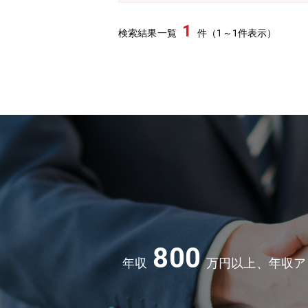
1
検索結果一覧
件（1～1件表示）
800
年収
万円以上、年収ア