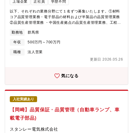
上場企業
正社員
学歴不問
以下、それぞれの業務分野にて１名ずつ募集いたします。①材料
コア品質管理業務・電子部品の材料および半製品の品質管理業務
②品質生産管理業務 ・中国生産拠点の品質生産管理業務、工程構
築の品質業務①・②両職種共通の業務は以下の通りです。・製品
勤務地
群馬県
の品質基準策定、品質計画の立案および実行・製造工程における
品質管理体制の構築、維持、改善・品質データの分析、不良原因
年収
500万円～700万円
の特定と対策立案、是正処置の推進・サプライヤー品質管理、品
質監査の実施・品質マネジメントシステム（QMS）の運用・改善
職種
法人営業
推進【仕事の面白さ・やりがい】製品の品質を形作る中心的な役
更新日 2026.05.26
割: 製品の品質基準策定から品質計画の立案・実行、製造工程にお
ける品質管理体制の構築・改善まで、製品の品質を根本から高め
るための中心的な役割を担うことができる。データに基づいた課
気になる
題解決: 品質データの分析を通じて不良原因を特定し、具体的な対
策を立案・推進することで、製品の信頼性向上に直接貢献でき
る。これらの業務を通じて、技術的な専門性を深めながら、製品
の品質を支える重要な役割を担い、大きな達成感とやりがいを感
入社実績あり
じることができる。
【岡崎】品質保証・品質管理（自動車ランプ、車
載電子部品)
スタンレー電気株式会社