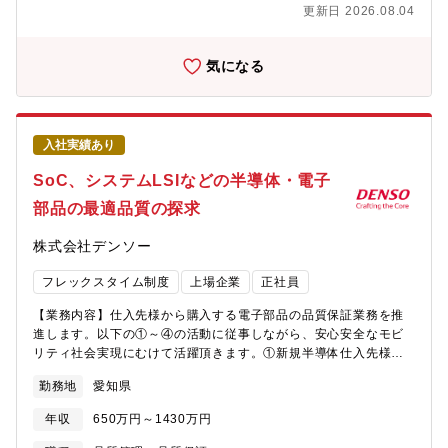
タや過去データなどを踏まえつつ、一次解析を行い、市場で発生
更新日 2026.08.04
している問題の原因を特定し、改善案を策定（必要に応じてサプ
ライヤと連携） ・その後、改善対象となるシステム・部品の担
当者に連携しつつ、改善に向けた全体のマネジメントを実施★他
気になる
業務例： ・既販車に対する修理手法等の技術報告書の作成と報
告 ・海外現地における不具合解析業務の支援 ・車両蓄積デー
タを活用した不具合発生モードと、今後の発生予測対応＜アピー
ルポイント（職務の魅力）/Selling point of this position＞■職務
入社実績あり
を通して得られるやりがい、スキルAD/ADASに関連する部品（セ
ンサ）の強み/弱みが分かる。部品（センサ/コントローラ）のソフ
SoC、システムLSIなどの半導体・電子
ト/ハード設計だけでなく、製造工程にも広く知識をつけることが
部品の最適品質の探求
できる
株式会社デンソー
フレックスタイム制度
上場企業
正社員
【業務内容】仕入先様から購入する電子部品の品質保証業務を推
進します。以下の①～④の活動に従事しながら、安心安全なモビ
リティ社会実現にむけて活躍頂きます。①新規半導体仕入先様の
採用活動推進②新規に採用する半導体部品の品質見極め③量産後
勤務地
愛知県
の品質不具合対応④更なる品質向上に向けた仕入先様との改善活
動推進また、半導体以外にも受動部品も取り扱っております。
年収
650万円～1430万円
【業務のやりがい・身につくスキル、技術優位性、製品の強み・