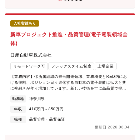
務例： ・既販車に対する修理手法等の技術報告書の作成と報
シナリー事業の産業機械分野において新製品開発が加速していま
告 ・海外現地における不具合解析業務の支援 ・車両蓄積デー
す。設計品質、製造品質を更に強化し、業界No.1の製品品質を実
タを活用した不具合発生モードと、今後の発生予測対応＜アピー
現するため、品質保証体制強化の重要性が高まっています。そし
ルポイント（職務の魅力）/Selling point of this position＞■職務
て自社開発している制御があり、ハードの知識を持った担当者が
入社実績あり
を通して得られるやりがい、スキルAD/ADASに関連する部品（セ
非常に重要であるため募集します。■会社Visionブラザーグループ
ンサ）の強み/弱みが分かる。部品（センサ/コントローラ）のソフ
新車プロジェクト推進・品質管理(電子電装領域全
ビジョン「At your side 2030」では、「世界中の “あなた” の生産
ト/ハード設計だけでなく、製造工程にも広く知識をつけることが
性と創造性をすぐそばで支え、社会の発展と地球の未来に貢献す
体)
できる
る」をあり続けたい姿として置き、業務を推進しています。職場
環境●想定残業時間(繁忙期と通常）通常は10～15H/月、繁忙期は
日産自動車株式会社
30H/月程度●出張の有無・頻度・行先など海外出張あり。次の内
容で年間1~2回、1週間程度の出張。定期：中国・インドの生産拠
リモートワーク可
フレックスタイム制度
上場企業
点の製造工程監査、不定期：全世界での市場不具合調査●職場環境
産業機械製品の設計上流段階から評価、製造展開、市場対応まで
【業務内容】①所属組織の担当開発領域、業務概要とR&D内にお
の全てに渡る品質保証業務を担当できます。 構成年齢は幅広く、
ける役割、ポジション日々進化する自動車の電子装備は拡大と共
社員と派遣社員が協力・フォローしあいながら品質向上活動を推
に複雑さが年々増加しています。新しい技術を世に高品質で提供
進しています。 各メンバーはキラリと光る得意分野を活かして活
するために、電装品の開発の各工程で正しく質を玉成していくた
勤務地
神奈川県
躍しています。 また業務上開発、製造、営業、CS等の様々なメン
めのマネージメントをする仲間を募集しています。車両とソフト
バーと密な連携を取った業務を行っています。 就業形態はフレッ
ウェアをつなぐ電子システム開発とすべての電子システム技術の
年収
410万円～850万円
クス、在宅勤務可で自由度が高く、年休取得率も高い部門です。
取りまとめを担うのが本部署、本ポストとなります。ハンズオフ
24年度に経験者採用実績もあります。●在宅勤務基本運用ルール：
走行を実現するプロパイロットやエマージェンシーブレーキや駐
職種
品質管理・品質保証
週2日まで在宅勤務可能
車支援などの各種運転支援技術に代表される自動運転領域や、
更新日 2026.08.04
NissanConnectに代表されるコネクテッドカー＆サービス など
お客様に提供するサービスが増えており、車に占める電子部品や