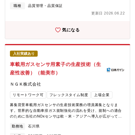
析力複雑な問題に対して、論理的に分析し解決策を導き出す力が
を募集いたします。【具体的には】■品質改善の推進■プロセスデ
職種
品質管理・品質保証
身につきます。2. 技術的知識・品質管理能力自動車や関連技術に
ータのトレンド管理■品質異常の原因調査、解析、処置等■検査工
更新日 2026.06.22
関する知識、品質管理のノウハウが習得できます。3. コミュニケ
程で発生した異常の対応■検査結果の解析■検査レシピ管理等【配
ーション・調整力多様な関係者と円滑にコミュニケーションを取
属部署】■磁気センサビジネスグループ ATFオペレーション プロ
る力が養われます。4. データ解析・統計的手法の活用データ解析
セス技術部〈組織のミッション〉浅間テクノ工場は、磁気センサ
気になる
や統計のスキルが身につきます。5. 迅速な対応力・判断力状況に
の開発・設計から製造まで一貫して行っている拠点です。
応じた柔軟な判断力とスピード感が養われます。<<入社後の教育
HDD（ハードディスクドライブ）向け薄膜磁気センサの開発、製
体制>>入社後は、部内で用意された研修メニューを通じて、着実
造から始まった拠点であり、現在においては車載/医療/産機/ICT向
にスキルを身につけていただきます。さらに、経験豊富な同僚と
け薄膜磁気センサの開発、製造を行っており、薄膜磁気センサ分
入社実績あり
共に実際の業務に携わりながら、知識やノウハウを直接学ぶこと
野において世界をリードしております。同ビジネスグループは、
ができます。研修とOJTによって、あなたの成長をしっかりとサ
世界No.1磁気センサソルーションプロバイダのビジョンのもと、
車載用ガスセンサ用素子の生産技術（生
ポートします。<<職場からのメッセージ>>私たちは、自分たちの
HEV（ハイブリッド車）やEV（電気自動車）等のe-mobilityに使
産性改善）（能美市）
仕事に誇りと責任を持ち、部署全体が一丸となって高い市場品質
用されるTMRセンサなどの先進的な磁気センサの研究開発、設
の実現に挑戦しています。ここでは、一人ひとりが主役となり、
計、試作、量産までを担っており、e-mobilityの運転の快適さやエ
ＮＧＫ株式会社
互いに協力しながら成長できる環境が整っています。あなたの経
ネルギー効率の向上に大きく寄与しています。その他にも、医療/
験やスキルを存分に発揮し、私たちと共に新たな価値を創り出し
産機/ICT向け等、様々な業界に社会貢献しています。中でも、同
リモートワーク可
フレックスタイム制度
上場企業
ていきませんか？ご応募を心よりお待ちしています。
部では、磁気センサ素子と半導体ウェハーの技術を用いて、磁気
センサウェハーのプロセス技術開発・製造を担っています。【働
募集背景車載用ガスセンサの生産技術業務の増員募集となりま
き方】・残業：30h/月 程度 ・リモート：業務状況に応じて柔軟
す。世界的な自動車排ガス規制強化の流れを受け、規制への適合
に対応可能です。・フレックス：有り【本ポジションの魅力点】
のために当社のNOxセンサは欧・米・アジアへ導入が広がってい
TDK磁気センサビジネスグループは、世界No.1磁気センサソルー
ます。当社のNOxセンサは応答性・精度に優れていることから、
ションプロバイダのビジョンのもと、最先端技術を用いた磁気セ
勤務地
石川県
自動車メーカーからの引合いも多く、NOxセンサ市場において世
ンサを開発、製造しております。TDKは、TMR素子(トンネリング
界シェアNo.1を誇ります。排ガス規制が強化されていく中で新た