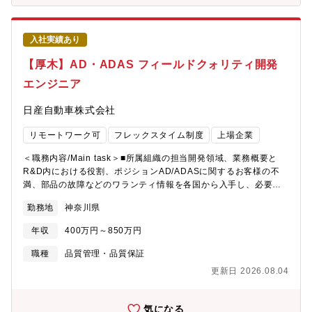
はプロジェクト単位で行われ、メカ、ハード、ソフトの担当者と
マネージャーがチームを組んで進めます。一人の担当者が複数の
プロジェクトを兼務することもありますが、基本的には一つのプ
入社実績あり
ロジェクトが終わるまで同じ担当者が継続して担当します。ただ
し、1年の業務でプロジェクトの割合は約3割、製品改良が3割、残
【厚木】AD・ADAS フィールドクォリティ開発
りがその他の業務（監査など）となります。■組織ミッション新製
エンジニア
品・新規開発製品の品質保証（設計品質、製造品質、サービス品
質を含む）、現行製品の製品改良における製造品質・設計品質の
日産自動車株式会社
確保、製造品質全体（国内外の工場の製造品質、協力会社の製造
品質）の確保が事業部門のミッションとなります。■仕事の魅力・
リモートワーク可
フレックスタイム制度
上場企業
やりがい製品開発において、設計から生産、製造、お客様へのサ
ービスまで全てを見ることができる点がやりがいです。設計の内
＜職務内容/Main task＞■所属組織の担当開発領域、業務概要と
容にも自分の意見を通すことができ、特化した工程だけではな
R&D内における役割、ポジションAD/ADASに関するお客様の不
く、製品として全てに目配せができ、品質に関して判断・ジャッ
満、部品の故障などのワランティ情報を各国から入手し、必要に
ジができる部門である点も魅力です。また、海外工場（インド、
応じてサプライヤと現場調査を実施し、原因特定及び対策（シス
西安）への監査や、お客様先での不具合調査など、海外に行って
勤務地
神奈川県
テムの改善）につなげます。■具体的な業務内容と自部署内外で期
仕事をする機会もあり、グローバルに活躍できる点も魅力です。■
待される役割、ポジション ・AD/ADASに関するお客様の不満、
技術力品質保証については、社内で十分な活動を行っており、業
年収
400万円～850万円
部品の故障などのワランティ情報を各国（グローバル品質保証部
界内でも上位の体制を整えております。■入社後の研修体制基本的
門等）から入手 ・そのワランティ情報を、蓄積された車両デー
職種
品質管理・品質保証
にはOJTがメインとなりますが、会社の一般的なスキルアップの
タや過去データなどを踏まえつつ、一次解析を行い、市場で発生
講習や、品質に関わる社外講習なども推奨しています。経験者採
更新日 2026.08.04
している問題の原因を特定し、改善案を策定（必要に応じてサプ
用の場合、スキルを伸ばしていくところから始め、徐々に広い範
ライヤと連携） ・その後、改善対象となるシステム・部品の担
囲での知識を増やしていきますので、1年程度で一般的な業務はで
当者に連携しつつ、改善に向けた全体のマネジメントを実施■他業
気になる
きるようになります。■募集背景ブラザー工業の成長事業であるマ