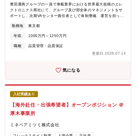
ジタルカメラなど、身近にある電子機器に数多くに使用されてい
豊田通商グループの一員で車載業界における世界最大規模のエレ
ます。
クトロニクス商社にて、グループ及び部全体のマネジメントをサ
ポートし、次期VAセンター責任者として体制整備、運営を担って
いただきます。※VAセンター部では顧客、営業からの依頼に応じ
勤務地
東京都
て半導体、電子部品などの検査、選別、評価、加工、解析など
様々な業務を東京、愛知の2拠点、5グループで対応しています。
年収
1000万円～1250万円
※マネジメントする人数はパート含め約50名程度【業務内容】
（入社直後）1グループのマネージャーとして、顕微鏡、デジタル
職種
品質管理・品質保証
マイクロスコープ、自動検査装置などによる外観検査、選別やテ
更新日 2026.07.14
スターや各種治具による電気特性の選別、X線検査装置による選別
等の業務を行って頂きます。（業務に慣れてきた時期）VAセンタ
ー部の部長として、各グループのマネジメントや体制整備・運
気になる
営、現場の技術指導等を行って頂きます。※VAセンターで行って
いる参考業務内容（開発・設計）■品質評価・部品・モジュールの
機能評価（評価・認定）■顧客認定支援・マネジメントレビュー、
デザインレビューなどの新規認定の対応・認定に必要な指定帳票
入社実績あり
の作成 等■化学物質調査・IMDS、CAMDS、chemSHERPAな
どの化学物質調査資料の作成・上記以外にお客さま指定帳票など
【海外赴任・出張希望者】オープンポジション ＠
の作成にも対応 等■信頼性評価・恒温恒湿槽、温度サイクル
厚木事業所
槽、Hast、PCTなどを使用した環境試験 等（量産・変更）■
不具合解析・不具合初期解析（非破壊解析）、デキャップ・薄膜
ミネベアミツミ株式会社
除去、プロービング・オバークなどの故障解析■PCN申請・サプラ
イヤーからの部品変更通知をタイムリーにお客さまに報告 等■
フレックスタイム制度
上場企業
正社員