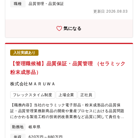
【職場情報】①組織ミッションと今後の方向性安心安全な製品を
質保証◎春日山工場：セラミック端子 品質管理 検査工程【こ
職種
品質管理・品質保証
提供するため、SOTIFの観点からアセスメントを実施していま
の仕事の面白さ・魅力】製品数や顧客の広がりに伴い、現状より
更新日 2026.08.03
す。セキュリティ/機能安全のアセスメントチームも同じチーム内
も更なる製品品質の向上、品質保証体制の強化に貢献いただくこ
にあることから、相互で切磋琢磨しながら能力UPに取り組んでい
とができます。【企業概略】世界No1製品を多数輩出する東証プ
ます。組織ミッションであるアセスメントの製品範囲は非常に広
ライム市場上場材料&電子部品メーカー!! 例)ハイブリッド車や鉄
気になる
く、業界動向や最新技術動向も考慮に入れ、能力を伸ばすことが
道車両向けのパワー半導体など大量に熱が発生する電子部品に使
できる組織です。メンバーには他社を経験したキャリア入社者が
用される窒化アルミニウム基板において世界シェア60% 【歓迎
在籍しており、慣習や年齢、役職にとらわれず一人ひとりが能力
要件の続き】・メッキ、ダイシング、研磨加工、外観検査工程の
を発揮できる組織カルチャーがあります。②組織構成（年齢層/人
品質業務経験・英語を用いた海外ユーザーとの業務経験・大ロッ
入社実績あり
数規模）、キャリア入社者比率/前職業界、在宅勤務利用率・キャ
ト生産における品質業務のご経験・半導体業界・電子部品業界の
リア入社率:約25％・家電メーカーや電子部品メーカーからの転職
知見をお持ちの方
【管理職候補】品質保証・品質管理 （セラミック
者も在籍されています。・自動車分野の方が親和性が高いのはも
粉末成形品）
ちろんですが、非自動車分野からの転職者もおり業務プロセスや
考え方など旧職の知見や経験を活用して活躍されています。・在
株式会社ＭＡＲＵＷＡ
宅勤務：週2、3日程度③キャリア入社者の声/活躍事例★44歳（社
会人経験15年以上）中途入社（前職：自動車メーカー）会社に対
フレックスタイム制度
上場企業
正社員
しては技術や特許など堅実な仕事をしているイメージがありまし
たが、品質に対して愚直にこだわりをもって熱心に取り組んでい
【職務内容】当社のセラミック電子部品・粉末成形品の品質保
ました。このような取り組みが基礎になり堅実な仕事につなげて
証・品質管理業務新商品の開発や量産プロセスにおける品質問題
いけるのだと感じています。自動車の先進安全や自動運転の技術
にかかわる製造工程の技術的改善業務など品質に関して責任を持
はまだまだこれから発展していく分野であり、新たに取り組まな
って取り組んでいただきます。業務内容は、以下のとおりで
ければいけない業務も多く関係部署と連携し、いろいろな人と情
勤務地
岐阜県
す。・顧客対応（監査・クレーム・品質打ち合わせ）・外部購
報交換することで人的交流も深められ一体感を感じながら仕事が
入・委託メーカーへの品質対応・社内クレーム対応・部内品質管
できています。
年収
620万円～880万円