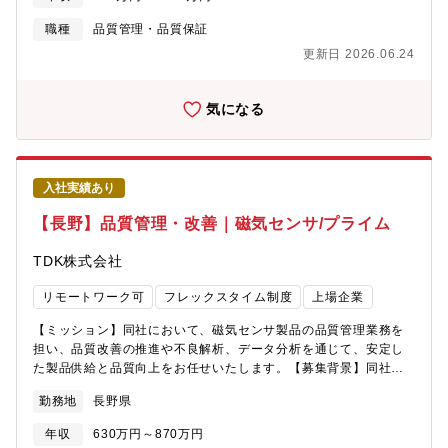
をお届けする重要な役割を担っていただきます。※前職での実務
ンガリー、インドネシア【スズキでの仕事のやりがい】若い担当
経験を発揮いただきながら、スズキの品質業務について新たなキ
職種
品質管理・品質保証
者でも専門知識を習得し、第一線で取引先の品質保証体制の監査
ャリアを得ることが可能です。意欲と学ぶ姿勢を大切にしていま
で改善指導を行っています。取引先様と一緒に品質の良い部品を
更新日 2026.06.24
す。【具体的には】・国内外の代理店や販売店から寄せられる市
生み出すために工程改善指導を行い、改善が行われ、量産後、お
場不具合情報をもとに、現場での再現確認から実際の車両・部品
客様に品質の良い製品を提供できたときには、機種開発への貢献
調査、車載データの解析などを通じて、問題の根本原因を徹底的
気になる
が実感できます。挑戦できる機会はたくさんあり、自ら行動して
に追求します。・不具合原因を技術的な視点で分析し、早期対策
改善できる職場環境でありますので、一緒に取引先様の部品品質
することで問題解決を図ります。・統計的な手法を用いて市場不
向上に取り組んでいきましょう。
具合の動向を予測し、措置判断や製品に対する再発防止、未然防
止のフィードバックを行います。<<採用背景>>国内市場はもとよ
入社実績あり
り、世界におけるインド市場をはじめとした成長が見込まれる地
域でスズキ車を広く受け入れていただくためには、更に品質を強
【長野】品質管理・改善｜磁気センサ/プライム
化し、お客様の安心安全を確保した車づくりが必須になります。
そのためにも、市場品質を継続的に向上させると共に、組織や業
TDK株式会社
務の仕組みづくりを推進できる人材をキャリア採用で積極的に迎
え入れています。<<部門のミッション>>私たちは、自動車業界の
リモートワーク可
フレックスタイム制度
上場企業
最前線で最新技術や市場トレンドをいち早く捉え、技術者ならで
はの視点でスピーディかつ的確に課題解決に挑むプロフェッショ
【ミッション】同社において、磁気センサ製品の品質管理業務を
ナル集団です。お客様のニーズがますます多様化・高度化する
担い、品質改善の推進や不良解析、データ分析を通じて、安定し
中、私たちは常に技術力を磨き、期待を超える価値を提供するこ
た製品供給と品質向上をお任せいたします。【募集背景】同社
とにチャレンジしています。あなたのこれまで培ってきた経験や
は、様々なセンシング機能を担う、磁気センサを製造、販売して
勤務地
長野県
専門性を、ぜひ私たちと一緒に存分に発揮してください。私たち
おります。品質管理課ではお客様へより良い品質の製品を届ける
とともに、スズキ車、そしてスズキというブランドの新たな価値
ための品質管理業務全般を行っており、今後の生産量拡大に対応
年収
630万円～870万円
を創造していきましょう。<<キャリアプラン>>1. 問題解決力・分
するため、一緒に品質管理および品質改善をリードする行う仲間