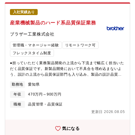
入社実績あり
産業機械製品のハード系品質保証業務
ブラザー工業株式会社
管理職・マネージャー経験
リモートワーク可
フレックスタイム制度
●担っていただく業務製品開発の上流から下流まで幅広く担当いた
だく品質保証です。新製品開発において不具合を埋め込まないよ
う、設計の上流から品質保証部門も入り込み、製品の設計品質の
作り込み、評価、製造への展開、部品を作る業者への展開まで見
勤務地
愛知県
ていきます。開発から製造、さらにはレビュー改善も含めた一連
の流れを担当していただきます。具体的には産業機械製品のハー
年収
470万円～900万円
ド系品質保証業務をお任せいたします。①新製品開発時の設計品
質、製造品質の妥当性見極め ②関係部門と連携した国内外の市
職種
品質管理・品質保証
場問題対応 ③国内外の生産工場、協力会社の品質改善、製造工
更新日 2026.08.05
程監査業務●将来的なキャリアパス品質保証業務のマネジメント職
としてのチームマネジャー、もしくは固有技術のリーダーシップ
を担うプロフェッショナルエンジニア、将来的には海外工場の製
気になる
造拠点の品質管理などのキャリアも可能です。■仕事の進め方業務