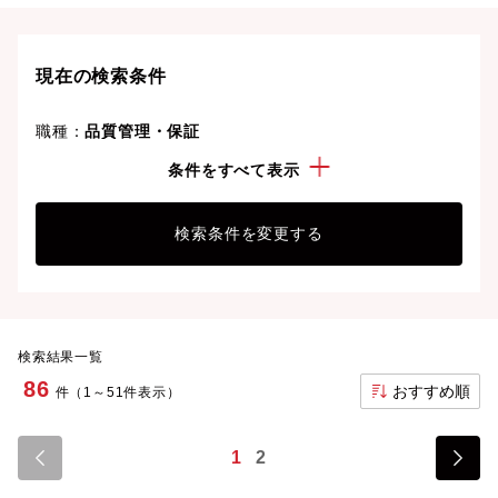
専門知識やスキルを最大限に発揮しながら、あなたの
ライフスタイルや価値観に合った理想の働き方を叶え
ましょう。想定年収が高い順に検索結果を並べ替える
現在の検索条件
ことも可能です。
職種：
品質管理・保証
経験・スキル：
電子部品
条件をすべて表示
検索条件を変更する
検索結果一覧
86
おすすめ順
件（1～51件表示）
1
2