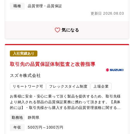
品（高周波・アンテナ）等／土岐工場（岐阜）、山の田工場（愛
職種
品質管理・品質保証
知）◇EMC対策部品（コンデンサ・インダクタ）、NFCアンテ
更新日 2026.08.03
ナ、セラミック端子等／直江津工場・春日山工場（新潟）※適性
やご希望を考慮して勤務地を検討いたします。※ご経験のある方
はマネジメント業務をお任せする可能性があります。【この仕事
気になる
の面白さ・魅力】製品数や顧客の広がりに伴い、現状よりも更な
る製品品質の向上、品質保証体制の強化に貢献いただくことがで
きます。
入社実績あり
取引先の品質保証体制監査と改善指導
スズキ株式会社
リモートワーク可
フレックスタイム制度
上場企業
お客様に安全・安心に乗って頂く製品を提供するため、取引先様
より納入される部品の品質保証業務に携わって頂きます。【具体
的には】・取引先様から購入する部品の品質管理規格に関する業
務・取引先様の品質保証体制監査、製造工程監査に関する業務
勤務地
静岡県
【採用背景】今後、開発導入されていく先進安全技術やCS/SU法
規対応、EV化への対応として自動車部品はますます複雑となって
年収
500万円～1000万円
作り方も変わり、新たな取引先様も増加してきています。こうい