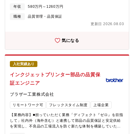
応、材料強度 等）【身につくスキル】・設備立上におけるプロジ
ため、海外拠点との連携や国際的なプロジェクトに関わる機会も
にともなう、工程品質の確立・顧客監査対応【担当製品／勤務
ェクト管理・推進能力・設備立上（条件出し～量産安定化）に必
年収
580万円～1260万円
多く、グローバルなキャリア形成が可能な環境が整っています。
地】◇セラミック厚膜・薄膜基板、粉末成型部品、モジュール製
要な工程設計・改善力・統計的手法に基づく品質管理・データ解
安定した事業基盤と高い技術力、そして成長分野への積極的な投
品（高周波・アンテナ）等／土岐工場（岐阜）、山の田工場（愛
職種
品質管理・品質保証
析力（ビッグデータ活用含む）・IE（インダストリアルエンジニ
資を背景に、同社は世界の産業を支える重要な電子部品メーカー
知）◇EMC対策部品（コンデンサ・インダクタ）、NFCアンテ
アリング）を活用した生産性改善手法・車載用ガスセンサおよび
更新日 2026.08.03
として存在感を高め続けています。
ナ、セラミック端子等／直江津工場・春日山工場（新潟）※適性
電子部品製造プロセスに関する専門知識・品質マネジメントシス
やご希望を考慮して勤務地を検討いたします。※ご経験のある方
テムに関する理解・運用力【配属先部署】エンバイロメント事業
はマネジメント業務をお任せする可能性があります。【この仕事
気になる
本部 センサ事業部 生産技術2部【職場の雰囲気】製造現場の近
の面白さ・魅力】製品数や顧客の広がりに伴い、現状よりも更な
くにあって、技術力・問題解決力により高難度案件の改善を行う
る製品品質の向上、品質保証体制の強化に貢献いただくことがで
技術集団です。少人数ながら各々が得意とする分野を持ち、協力
きます。
し合うことで、日々成長を続けています。
入社実績あり
インクジェットプリンター部品の品質保
証エンジニア
ブラザー工業株式会社
リモートワーク可
フレックスタイム制度
上場企業
【業務内容】■担っていただく業務「ディフェクト『ゼロ』を目指
して」社内外（海外含む）と連携して部品の品質保証と安定供給
を実現し、不良品の工場流入を防ぐ新たな体制を構築していただ
きます。■将来的なキャリアパス部品受入の品質保証からスタート