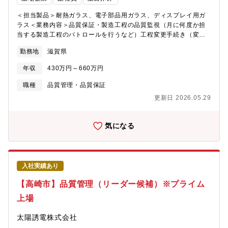
BU セル品質保証部【経営理念】当社の経営理念（ミッション、
当いただきます。完成検査要領書に基づき、製品の電気および機
ビジョン、ウィル）を理解し共鳴頂ける方 ※下記リンク先情報
構的な検査を実施し、出荷可否の判断を行います。また、検査結
＜担当製品＞耐熱ガラス、電子部品用ガラス、ディスプレイ用ガ
をご参照ください。 ・当社HP：
果の記録や成績書作成も担当いただき、製品品質を最終的に確認
ラス＜業務内容＞品質保証・製造工程の品質監視（月に何度か担
https://www.panasonic.com/jp/energy/company/philosophy.ht
することが主なアウトプットとなります。業務時間の多くを完成
当する製造工程のパトロールを行うなど）工程変更手続き（変更
採用HP： https://energy-
検査業務が占め、品質判断や製品知識の基礎を身につけていただ
依頼にあたり、のデータ収集や簡単な測定を実施。実施判断は上
勤務地
滋賀県
sp.panasonic.com/jp/recruit/philosophy
きます。 日常的には、製造部門や設計部門から完成した製品が
長となるが、要求と規格との整合性の確認などを行うなど）・製
引き渡されることをきっかけに検査業務を実施します。業務を進
品の寸法や外観、品質などが規格や要請規格に合致していること
年収
430万円～660万円
める上では、上司やチームメンバーに加え、製造部門や設計部門
を証明する検査成績書の作成、発行・製品の納入者が購入者に対
とのコミュニケーションが多く発生します。また、業務経験を積
して納入する製品が、どのような仕様で作られたものであるかを
職種
品質管理・品質保証
んだ後は、お客様立会検査での説明や問い合わせ対応など、社外
知らせる納入仕様書などの文書チェック、発行・不具合製品の分
更新日 2026.05.29
とのコミュニケーションを担当いただく機会もあります。 入社1
析や測定（不具合時には測定を実施し、データ収集とレポート作
年程度以降は、完成検査で得られた知見をもとに、不具合要因の
成を行うなど）寸法検査・外観検査・品質保証に係る書類作成な
分析や是正内容の検討、関係部門との調整を通じた品質改善業務
どの品質保証実務もご担当いただくことがあります。【働き
気になる
にも関わっていただきます。さらに、修理対応や原因究明にも携
方】・フレックスあり（コアタイム11～14時）・リモートワーク
わりながら、製品品質の向上に主体的に取り組んでいただくこと
可（業務状況に合わせ週に2回程度）・時間外労働 月平均20時間
を期待しています。 キャリア入社の場合、これまでの経験によ
程度（繁忙期を除く）・社宅、家賃補助あり・引越し費用適用有
り、上記取り組み時期の前倒し、対応する業務の範疇も早めに広
※会社規定によります。【おすすめポイント】企業・市場ポジシ
入社実績あり
げる場合もあり得ます。 なお、業務はチームで進めており、上
ョン／事業の強み ? 特殊ガラス分野に特化した、世界有数のガラ
司や先輩社員のサポートを受けながら進められる体制を整えてい
スメーカー ? 液晶ディスプレイ用ガラス基板で世界シェア約
【高崎市】品質管理（リーダー候補）※プライム
ます。業務分担やフォロー体制もあるため、未経験の方でも安心
20％、世界トップクラス ? ディスプレイ、自動車、医療、エネル
上場
して取り組んでいただけます。なお、有給休暇やフレックスタイ
ギー、電子部品など幅広い産業分野に展開 ? 低炭素医薬用ガラス
ム制度も活用しやすく、働きやすい環境です。【仕事のやりが
チューブの量産を世界で初めて開始（全電気炉による生産） ? 新
太陽誘電株式会社
い・魅力】 本ポジションの魅力は、ものづくりの最終工程で
素材・次世代技術（次世代電池向け材料など）の研究開発を継続
「品質を確認する」だけでなく、「品質を保証する」役割を担え