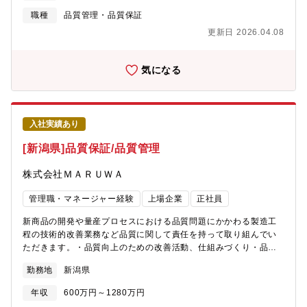
21448）に基づいたアセスメント業務を担当していただきます。
職種
品質管理・品質保証
② SOTIFアセッサの育成・技術力強化次世代を担うSOTIFアセッ
更新日 2026.04.08
サの育成・スキル向上を目的とした活動を推進します。具体的に
は、アセスメントのOJT、教育コンテンツの整備、ノウハウの体
系化などを通じて、組織としてのSOTIFアセスメント力の底上げ
気になる
を図ります。③ SOTIFアセスメントの改善・高度化活動SOTIFア
セスメント業務全体を俯瞰し、技術部への改善支援やアセス効率
化施策の立案・実行、評価手法の高度化に取り組みます。SOTIF
を「チェックする立場」に留まらず、より良いモノづくりを実現
入社実績あり
するための仕組みづくり・文化醸成に貢献していただきます。
【業務のやりがい・身につくスキル、技術優位性、製品の強み・
[新潟県]品質保証/品質管理
魅力】 ?- ISO21448・UNR157・UNR171に基づいたSOTIFの知
見を習得できる- 製品の安全性・信頼性を担保する重要な役割を担
株式会社ＭＡＲＵＷＡ
える- 社内外の専門家と連携し、セキュリティ知識を体系的に習得
可能- SDVやコネクテッドカーなど、次世代モビリティに関わる製
管理職・マネージャー経験
上場企業
正社員
品群に携われる- アセスメントだけでなく、コンサルティング的な
能力も磨ける【募集背景】 自動運転社会の実現に向けて今後さら
新商品の開発や量産プロセスにおける品質問題にかかわる製造工
に自動運転に向けた開発はますます加速することが想定されま
程の技術的改善業務など品質に関して責任を持って取り組んでい
す。こうした中、ISO 21448 SOTIF（Safety of the intended
ただきます。・品質向上のための改善活動、仕組みづくり・品質
functionality: 意図した機能の安全性）が2022年6月30日に発行さ
クレーム撲滅活動（社内、社外・顧客対応含む）・新製品立ち上
勤務地
新潟県
れ、業界全体で安心・安全な自動運転社会を実現するために
げにともなう、工程品質の確立・顧客監査対応【各工場に関し
SOTIFへの対応が急務となっています。確確かなシステムをお客
て】◎直江津工場：積層、薄膜部品（コンデンサ、バリスタな
年収
600万円～1280万円
様に届けられるよう、一緒に取り組む仲間を募集しています。
ど）の品質保証◎春日山工場：貫通EMI、NFCアンテナなどの品