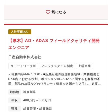
実車のみならず、模擬車両や台上ベンチ、バーチャル環境を活用
してシステム及び部品開発・評価・実車EMCの法規適合のため、
各コンポーネント達成レベルのアセスメント・実車事前品確・対
気になる
策推進③職場環境・働き方（メンバー構成や職場の雰囲気、特
徴）5人～10人程度のチームで課長や課長代理の下、数名の同僚や
部下とチームを構成しています。個々人の単独プレーではなく、
同じ目標に向けて一体感をもって業務を遂行し、個人としても、
入社実績あり
チームとしても向上出来る風土を目指しています。異なる文化や
意見を受け入れながら、積極的にコミュニケーションをとりなが
【厚木】AD・ADAS フィールドクォリティ開発
ら業務を遂行します。＜アピールポイント（職務の魅力）＞①職
エンジニア
務を通して得られる自己の成長、獲得できるスキル、やりがい自
動運転やコネクティッドカー等、電子システム数は増加の一途を
日産自動車株式会社
たどり、それらの電子システムを支える基盤技術である新たな通
信技術や協調制御、12V電源マネージメントに対するシステム/コ
リモートワーク可
フレックスタイム制度
上場企業
ンポ設計および信頼性保証は更に重要性が高まっていく領域で
す。次世代の新技術開発から車両の立ち上げまでを幅広く担当で
＜職務内容/Main task＞■所属組織の担当開発領域、業務概要と
き、技術および製品としての取扱領域が広く、部品開発に終わら
R&D内における役割、ポジションAD/ADASに関するお客様の不
ず、次世代の車両を支える電子技術およびシステムに関わること
満、部品の故障などのワランティ情報を各国から入手し、必要に
ができる部署です。また、自己のスキル、経験を活かし、自ら主
応じてサプライヤと現場調査を実施し、原因特定及び対策（シス
体的に業務を進めて行くことができる仕事環境です。②将来的に
勤務地
神奈川県
テムの改善）につなげます。■具体的な業務内容と自部署内外で期
目指せるキャリア、ポジション車両電子システムをエキスパート
待される役割、ポジション ・AD/ADASに関するお客様の不満、
として開発するエンジニア車両電子システムの開発・品質を管理
年収
400万円～850万円
部品の故障などのワランティ情報を各国（グローバル品質保証部
するマネージャーアメリカ、欧州、中国等、海外の日産開発拠点
門等）から入手 ・そのワランティ情報を、蓄積された車両デー
職種
品質管理・品質保証
での業務経験