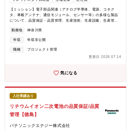
プログラミング（書込み）・少量試作から数万個以上/月の量産ま
で対応・データの暗号化・復号対応が必要なセキュアな書込にも
【ミッション】電子部品関連（アナログ半導体、電源、コネク
対応 等■検査・選別・顕微鏡、デジタルマイクロスコープ、自
タ、車載アンテナ、通信モジュール、センサー等）の多様な製品
動検査装置などによる外観検査、選別・テスターや各種治具によ
について、品質保証・品質管理、生産技術、生産設備、生産管
る電気特性の選別、X線検査装置による選別 等※参考HP※事
理、経営管理、工場管理のご経験を活かしたい方に最適な職種を
業案内/品質、解析サポートhttps://www.nexty-
勤務地
神奈川県
ご提案いたします。【想定海外勤務地】フィリピン、中国、カン
ele.com/business/quality-support/品質・解析サポート機能紹介
ボジア※海外赴任・海外出張のタイミングについては、事業状況
https://www.nexty-ele.com/business/quality-
年収
年収非公開
や担当製品、ご本人様のスキルやご経験に応じて変わりますの
support/qualityandanalysis/【主な顧客】自動車関連部品メーカ
で、将来的に海外への挑戦が可能と捉えていただければと存じま
職種
プロジェクト管理
ー、産業機器メーカー、電機機器メーカー 等【ポジションの魅
す。【厚木事業所について】厚木事業所は東証プライム上場のミ
力】他社の半導体商社にはない、不良品の解析や検査を行えるセ
更新日 2026.07.14
ネベアミツミグループの技術開発部門、半導体事業部、ミツミ部
ンターがあり、商社ビジネスを技術的側面からサポートすること
品製造部の拠点として広い敷地内に開発環境から生産設備までを
ができます。【採用背景】現任の定年延長に伴い、後任を採用す
兼ね備えた重要な事業所の一つです。【選考について】入社後す
気になる
るため【働き方】■出張：あり（各拠点の現場確認など月数回程
ぐ在籍出向となり、出向元がミネベアミツミ株式会社、出向先は
度）■転勤：あり（将来的に国内・海外への転勤の可能性あり）
ミツミ電機株式会社となります。年収や待遇などは全社統一です
【組織構成】■勤務地：VAセンター（東京都立川市泉町935-27/最
【働き方】■定年：65歳（役職定年無）■転勤：当面なし（将来的
寄駅：立飛駅）■配属予定部署：バリューチェーン本部 品質ユニ
に国内外への転勤の可能性あり）【将来性】現在、同社は半導体
ット VAセンター部■人数構成：49名
入社実績あり
事業を成長の柱（「8本槍」戦略の一つ）と位置づけ、積極的な投
資を続けています。その中でも自動車の電動化によるパワー半導
リチウムイオン二次電池の品質保証/品質
体や、AI・ロボットなどの最先端分野での採用が加速していま
管理【徳島】
す。半導体は「産業のコメ」から「社会の心臓」へと進化してお
り、特に同社が注力する車載・産業分野は、長期的な需要拡大が
パナソニックエナジー株式会社
見込まれる極めて安定した成長市場です。