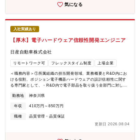
ソフトウェアの割合が年々増えています。車に搭載される全ての
気になる
電子システム技術を取りまとめ、車の品質や開発工程の質をより
良くすることをミッションとしています。②具体的な担当業務内
容と、自部署内外で期待される役割、ポジション・開発中の新車
プロジェクトをご担当頂き、当該車両の電子電装領域を開発初期
入社実績あり
から量産開始まで品質玉成に向けたアクションを実行し、電子電
装開発全体をマネージメント、リードします。・新車プロジェク
【厚木】電子ハードウェア信頼性開発エンジニア
トの節目ごとに各電子部品、システムの開発進捗や品質状況を可
視化し、車両開発のプロジェクトチームと連携し、新車開発にお
日産自動車株式会社
ける電子電装領域の開発状況の全体把握、進捗管理を行い、プロ
ジェクトを推進します。・PMOとして社内外の関係者(約
リモートワーク可
フレックスタイム制度
上場企業
100~150名程度)と課題やタスクを洗い出し、解決に向けて関係者
とプロアクティブに関わり、課題の解決促進をリードします。
＜職務内容＞①所属組織の担当開発領域、業務概要とR&D内にお
【アピールポイント（職務の魅力） 】各電子部品・システムの開
ける役割、ポジション電子機器ハードウェアの設計信頼性に関す
発チーム、車両のプロジェクトマネジメントチーム、生産部門や
る専門家として、・R&D内で電子部品を取り扱う全部門に対して
企画部署、海外拠点など、多岐にわたるメンバーとの協力によ
共通技術指針の提供を行う・サプライヤ提案技術に対する車両適
勤務地
神奈川県
り、お客様に求められる高品質な製品づくりを推進する活気ある
合可否判断を行う・次世代電子アーキテクチャへの先端技術導入
れる部署です。また、将来的には本人の希望や適性に応じて、設
提案②具体的な担当業務内容と、自部署内外で期待される役割、
年収
410万円～850万円
計や実験への異動も可能であり、幅広い分野でキャリアを築きた
ポジション・電子信頼性に関する設計基準及びサプライヤ要求仕
い方だけでなく、技術者として専門性を深めたい方にとっても、
様の策定・電子機器の電子回路及び実装構造審査・電子機器サプ
職種
品質管理・品質保証
柔軟なキャリア形成が可能な環境です。中途入社社員の経験事
ライヤ工程の品質確認・半導体素子を含む電子素子のアプリケー
更新日 2026.08.04
例：例）製造業向けプロジェクトでのプロジェクトマネジメント
ション適合判定・先端電子技術のロードマップの策定と適用戦略
経験
の社内提案・半導体製品や電子機材のBCP技術マネジメント な
ど③職場環境・働き方（メンバー構成や職場の雰囲気、特徴）5人