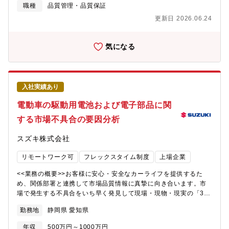
った状況に対し、製造工程の確からしさを確認し、取引先様の品
職種
品質管理・品質保証
質保証体制を正しく評価し、取引先様へ品質指導できる専門知識
更新日 2026.06.24
を持つ人材を求めています。【部門のミッション】お客様へ品質
の良い製品をお届けするために、取引先部品の品質保証を強化す
ることが急務となっています。このような状況に対応すべく、取
気になる
引先様の品質保証体制に対する改善指導を行い、工程管理の知見
を活用し、要素技術の知識を充実させて、取引先様と一緒になっ
て工程管理を改善し、お客様に満足頂ける車をお届けします。
【配属について】・配属される部門名称：品質保証本部 検査
入社実績あり
部・配属拠点：本社・フレックス適用：有・就業時間：フレキシ
ブルタイム 6:30～22:00（標準労働時間 8時間）・在宅勤務利用
電動車の駆動用電池および電子部品に関
状況：推奨している 在宅勤務の利用頻度（平均）：週１回【入
する市場不具合の要因分析
社後の教育体制/フォロー体制】OJTで業務の立ち上がりをサポー
トします。各自のご経験や状況に応じて、社内外の研修に受講い
スズキ株式会社
ただくことも可能です。社内には以下のような研修・教育があり
ます。・全社教育：役職者研修、部門別研修 等・品質保証体制
リモートワーク可
フレックスタイム制度
上場企業
監査に必要な知識を習得するためのISO9001基礎研修
(ISO/TS16949含む）、 ISO9001シリーズ内部品質監査員養成
<<業務の概要>>お客様に安心・安全なカーライフを提供するた
セミナー【キャリアプラン】<役職> 主任や係長、将来的に管理
め、関係部署と連携して市場品質情報に真摯に向き合います。市
職へとキャリアアップすることができます。<キャリアプランの例
場で発生する不具合をいち早く発見して現場・現物・現実の「3
> 取引先選定～開発～量産終了まで取引先部品の品質管理業務に
現」と、原理・原則の「2原」に基づき原因を徹底的に調査し、問
携わることができ、 製造工程の要素技術の知識を身につけるこ
勤務地
静岡県 愛知県
題解決策を立案・実行することで、市場不具合の早期発見・早期
とができます。<環境> 基本は本社勤務ですが、海外駐在にもチ
解決を目指します。これにより、お客様に安心・安全なスズキ車
ャレンジすることができます。 部内駐在実績拠点：インド、ハ
年収
500万円～1000万円