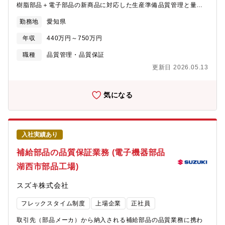
【配属先の課・チームの人数や雰囲気】■研究開発、商品開発、生
樹脂部品＋電子部品の新商品に対応した生産準備品質管理と量産
産技術、製造、品質など様々な職種を経験された方が集まり、ま
品質管理を行う必要があり対応する人材増員が急務のため、組織
た半導体、自動車、電子部品業界からキャリア入社の方が約半お
勤務地
愛知県
強化のため募集します。【主要業務】・品質技術室・サプライヤ
り、それぞれの経験を活かして明るく活発に議論しています。■在
ー品技室・電子部品品技室：生産準備品の製品監査・工程監査・
宅勤務の制度があり、業務の内容によって認められます。その場
年収
440万円～750万円
設計変更・工程変更対応・品質管理室：量産品の製品・工程品質
合、出社勤務と在宅勤務を使い分けるHybridな勤務形態となりま
管理、工程監査、仕入先品質管理、領域全体のISO/IATF16949対
職種
品質管理・品質保証
す。入社後半年程度はチームになじんでいたくため出社勤務が前
応・市場品質管理室：市場・納入・支給クレーム対応【具体的な
提となります。【業界動向と自社事業の特徴】■オムロングループ
更新日 2026.05.13
業務内容】車載内外装樹脂部品（電子部品搭載製品含む）の・製
は、「企業は社会の公器である」との基本的考えのもと、企業理
品監査：顧客との外観・寸法・意匠等限度決め、生技との顧客要
念の実践を通じて、持続的な企業価値の向上を目指します。その
求事項満足度評価・工程監査：製造との品質要求事項満足度確
気になる
ため、社会課題解決につながる製品群（FA、公共インフラ、健康
認、仕入先様品質レベル向上、是正・指導・クレーム対応：顧客
増進等）を持っており、その製品に搭載される部材は、製品の価
要求非適合品の是正、再発防止・未然防止活動
値（機能や価格）に直結します。私たち、サプライヤ監査部はそ
の部材の品質と機能/価格などのバランスを上手くとることで、製
品や企業価値向上に貢献をしていきます。【この仕事の魅力】■グ
入社実績あり
ローバルのサプライヤに対して品質監査・改善指導に関する方針
補給部品の品質保証業務 (電子機器部品
立案、戦略策定～実践まで一貫して実行できる。（海外、国内出
張有り）■新しいサプライヤ監査の仕組みや手法を開発できる。
湖西市部品工場)
（部品評価やリモート監査手法の開発など）■サプライヤや事業部
のメンバーなど様々なメンバーと業務を進めるため、知見やネッ
スズキ株式会社
トワークの広がりが実感できる。■品質部門でありながら、部品解
析など技術的な側面から事業貢献まで幅広い経験をすることが出
フレックスタイム制度
上場企業
正社員
来る。
取引先（部品メーカ）から納入される補給部品の品質業務に携わ