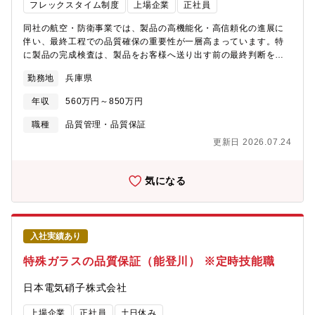
様が安心して使用いただける設計品質＋モノづくり品質＋部品品
フレックスタイム制度
上場企業
正社員
質でお届けすることがミッション。現場では、スループット最大
化。良品条件を決め、狙った品質に仕上げる。その品質保証の仕
同社の航空・防衛事業では、製品の高機能化・高信頼化の進展に
組み＝未然防止の品質風土を全部門を作り上げることで達成しま
伴い、最終工程での品質確保の重要性が一層高まっています。特
す。【セル品質保証課/セル品質管理課のミッション】■設計/モノ
に製品の完成検査は、製品をお客様へ送り出す前の最終判断を担
づくり/部品の開発段階から関与し、量産までに品質を作りこむ。
う重要な役割です。現在、受注拡大および製品多様化に対応する
勤務地
兵庫県
社内の複数拠点にまたがる生産現場の品質改善を先導、モノづく
ため、最終検査体制の強化を進めており、品質を支える新たなメ
り品質を保証するしくみを維持改善する。■自社の製造工場と連携
ンバーを募集しています。 このポジションでは、電気および機
年収
560万円～850万円
して、製品の品質を管理して向上させることが品質管理課のミッ
構両面からの完成検査を通じて製品の最終品質を確認し、出荷品
ションです。自社の製造現場に要望を出して、工法や工程を見な
質の確保に貢献していただきます。また、検査結果に基づく書類
職種
品質管理・品質保証
すこともあります。【募集背景】データセンター業界の拡大と進
作成や顧客対応も担い、社内外との連携の中で品質保証の中核と
更新日 2026.07.24
化に合わせ、他社に先行した提案でビジネスは拡大。開発、モノ
して、製品の信頼性を最終的に担う役割を果たしていただきま
づくり、品質保証のしくみのそれぞれの業務で、新たな価値を生
す。入社後は基礎から業務を学べる環境を整えており、図面の見
み出し展開していく業務領域を増やすために、新たなスキル・経
方や検査の進め方、製品知識や測定器の使用方法の習得など、着
気になる
験を持った人材を募集します。【本ポジションの魅力】■顧客との
実にスキルを身につけていただけます。 そして、将来的には、
対話の機会。開発への適切なフィードバック。仕組みを変える機
完成検査業務のリーダーとしてチームを率い、検査体制の運営や
会。■社内、サプライヤーとの課題解決を通じ、モノづくり人脈を
標準化、品質改善活動の推進に携わっていただくことを期待して
作る機会。【職場の雰囲気】変えていきたい意欲のある組織。モ
います。さらに、検査業務を通じて習得した知識や品質管理手法
入社実績あり
ノづくり全体俯瞰を品質視点で、広く課題に気づくことができ、
を活かし、不具合品の修理対応や原因究明にも関わりながら、品
改善に参画できる。少人数ですが、年齢層は幅広く、電池の解体
質課題の解決に幅広く貢献していただく役割へと成長いただきま
特殊ガラスの品質保証（能登川） ※定時技能職
から、量産電池の性能変化、モノづくり現場にすぐに入り込むこ
す。 品質に関わる仕事に興味がある方、ものづくりの最終工程
とのできるカバー範囲があり、視野を大きく広げることができ
を担い将来的に組織運営にも挑戦したい方にとって、専門性とマ
日本電気硝子株式会社
る。電池好きな人が、好奇心をもって働ける職場です。【配属部
ネジメントの双方を高めながら長期的に成長できるポジションで
門】エナジーソリューション事業部 二次電池ソリューション
す。【具体的な担当業務】 入社後は、完成検査業務を中心に担
上場企業
正社員
土日休み