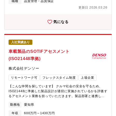
魅力】 ?世界中の半導体仕入先様と一緒に働いています。最先端
職種
品質管理・品質保証
の半導体技術、様々な生産技術を知ることができ、自身の専門性
更新日 2026.03.26
を高めることが出来ます。?現地現物にこだわった品質保証業務を
しています。オフィスだけでは得られない様々な体験・経験する
ことでプロジェクトマネジメントと問題解決スペシャリストを目
気になる
指すことができます。?世界中の海外拠点と連携して業務を進めて
いますので、グローバルに活躍できます。【募集背景】CASE進展
によりBEV・SDV化等、車両プラットフォームの刷新が進み、個
別機能毎のECU構成から次世代構成の大規模統合製品へのパラダ
入社実績あり
イムシフトが加速しています。これら最先端のエレクトロニクス
製品・部品の品質保証を行う上では高度な電子回路知識・半導体
車載製品のSOTIFアセスメント
知識などが必要となっています。我々はこれら次世代製品・部品
(ISO21448準拠)
に対する品質保証基盤を確立し、一緒に”品質のデンソー”を牽引し
ていく仲間を募集しています。【職場情報】①組織ミッションと
株式会社デンソー
今後の方向性購入部品品質保証室でエレクトロニクス製品に採用
されている部品品質保証全般について取り組んでいる部署です。
リモートワーク可
フレックスタイム制度
上場企業
部署としては総勢47名が所属しております。海外拠点から研修生
の受け入れもしています。最近ではAI導入を進めており、効率
【こんな仲間を探しています】 クルマ社会の安全を守るため、
的・効果的な働き方も目指しています。②組織構成（年齢層/人数
ISO21448に準拠した製品設計が適切に実施されているかを評価す
規模）、キャリア入社者比率/前職業界、在宅勤務利用率WEB会議
るアセスメント業務を担っていただきます。製品部署と連携し、
と面着会議の機会が多いため、出社とテレワークを効果的に組み
安心・安全なモノづくりを支える仲間を募集しています。【業務
合わせた働き方をしています。
勤務地
愛知県
内容】以下のいずれか、または複数の業務をご担当いただきま
す：① 車載製品のSOTIFアセスメント業務自動運転・先進安全シ
年収
600万円～1430万円
ステム製品など各種車載ECUを対象に、SOTIF規格（ISO