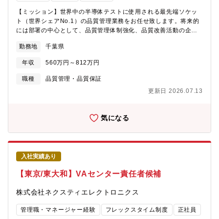
【ミッション】世界中の半導体テストに使用される最先端ソケッ
ト（世界シェアNo.1）の品質管理業務をお任せ致します。将来的
には部署の中心として、品質管理体制強化、品質改善活動の企
画、及び課題形成と課題解決を行っていただくことを期待してお
勤務地
千葉県
ります。【職務内容】■部品から組立完成品まで、仕入れ先を含め
た品質管理業務■仕入先の品質向上指導■社内製造部門及びフィリ
年収
560万円～812万円
ピン工場の品質改善■お客様クレーム発生時の社内対応等■海外工
場、国内外仕入先とのメールのやり取りやミーティング※将来的
職種
品質管理・品質保証
には品質管理体制強化、品質改善活動の企画、及び課題形成と課
更新日 2026.07.13
題解決をお任せする予定です。【組織構成】男性3名・女性4名
（内部査員3名）の計7人が所属。【ポジションの魅力】■製品の立
ち上げ、部品、製品の生産、出荷まで幅広い段階に関与したもの
気になる
づくり全般の知識が取得可能です。■海外工場、国内外の仕入先と
の関りを通じ、グローバルな視点やコミュニケーション力や仕入
れ先の品質管理等、業種問わずニーズの高いスキルが身につきま
す。【キャリアイメージ】■能力次第で3～4年を目途に主任職を目
入社実績あり
指していただき、実績や本人の意向に応じて将来の管理職候補と
して育成していきます。【同社の魅力】設立69周年を迎える半導
【東京/東大和】VAセンター責任者候補
体検査用ICソケット世界シェアNo.1、東証プライム市場上場の電
子部品メーカーである同社は、国内外大手電機メーカー、半導体
株式会社ネクスティエレクトロニクス
メーカー、自動車部品メーカー、通信機器メーカーなどに電子部
品をはじめとする多種多様な製品を供給しています。メイン製品
管理職・マネージャー経験
フレックスタイム制度
正社員
はICソケットとコネクタなどの電子部品で、スマートフォン、デ