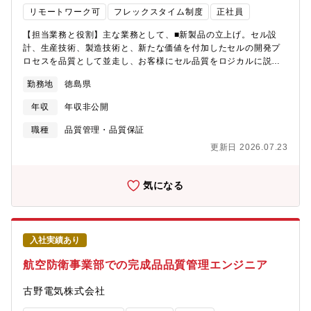
リモートワーク可
フレックスタイム制度
正社員
【担当業務と役割】主な業務として、■新製品の立上げ。セル設
計、生産技術、製造技術と、新たな価値を付加したセルの開発プ
ロセスを品質として並走し、お客様にセル品質をロジカルに説
明。■新ラインでの量産化。既存の複数拠点（大阪、淡路島、徳
勤務地
徳島県
島）での生産拡大に合わせ、各拠点品質部門との連携。各現場で
の品質改善を先導する。■品質ナレッジの継承と進化。品質保証業
年収
年収非公開
務の一つとして、複数拠点と社内部門間の共有のナレッジツール
を提案、標準化の推進。さらに強化し、お客様の要求にタイムリ
職種
品質管理・品質保証
ーに答えるという非常に重要な役割となります。【具体的な業務
更新日 2026.07.23
内容】■主に国内/徳島での業務になります。淡路島、大阪へは出
張。中国の2拠点への出張もあります。メカ部品、仕掛部品の工場
も関西にあり、我々の守備範囲になります。■新製品には新規設備
気になる
が必要になり、その良品条件出しを現場で部門連携して行い、製
造仕様書、FMEA、QCPなどにドキュメント化。■現場での不具合
を製造部門と共に調査、特にデータ分析は品質部門に期待される
傾向があり、統計的手法に通じた方であれば、電池製造領域のDX
入社実績あり
担当のスキルを伸ばすこともできます。【セル品質保証部のミッ
ション】今後さらに拡大していくデータセンター業界、その生成
航空防衛事業部での完成品品質管理エンジニア
AIの進化を追いかけるように、我々のリチウムイオン電池が新た
な価値を加えながらビジネス成長しています。我々セル品質保証
古野電気株式会社
部は、お客様との約束を守る。セル品質をロジカルに説明、お客