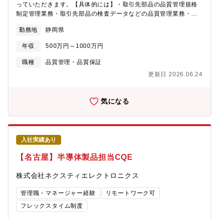
っていただきます。【具体的には】・取引先部品の品質管理規格
制定管理業務・取引先部品の検査データなどの品質管理業務・取
引先部品の品質向上活動(取引先製造工程監査、指導）（対象部
勤務地
静岡県
品：電子機器部品：カメラ、ナビテーション、コントローラ、セ
ンサー等）【採用背景】今後、開発導入されていく先進安全技術
年収
500万円～1000万円
やEVで自動車部品は、ますます複雑となっていきます。補給部品
である補修用部品、用品についても品質の要求度が高くなってい
職種
品質管理・品質保証
きます。これに対し、補給部品として納入される部品の品質を正
更新日 2026.06.24
しく評価し、品質保証業務ができる専門知識を持つ人材を求めて
います。【部門のミッション】電動化、自動運転技術の開発が加
速されていくなかで電子部品の品質管理業務も合わせて対応して
気になる
いく必要があります。この流れに対応するための人材を求めてい
ます。【入社後の教育体制】担当部品のチームに配属後、安全や
業務に関する導入教育を行います。ＯＪＴを中心にフォローを行
っていきます。【配属部署】・配属 部品本部 部品工場・就業
入社実績あり
時間 8:10～16:55・フレックス適用有
【名古屋】半導体製品担当CQE
株式会社ネクスティエレクトロニクス
管理職・マネージャー経験
リモートワーク可
フレックスタイム制度