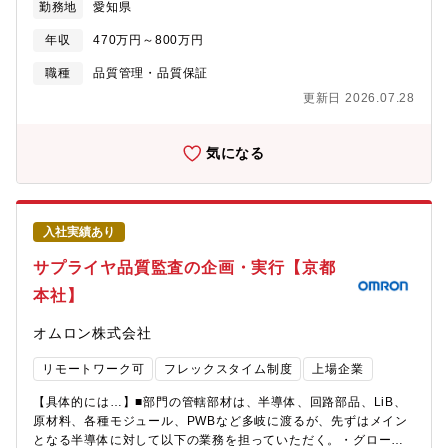
勤務地
愛知県
し、将来的には組立・製造・出荷など工場全体の品質管理へと活
躍の場を広げることができます。品質分野の技術系プロフェッシ
年収
470万円～800万円
ョナルやマネジャーとして成長できる環境です。■仕事の進め方
サプライヤーと技術的な協議を重ねながら、部品の品質確認・評
職種
品質管理・品質保証
価を行います。不良品が工場に流入しないよう、受入検査や改善
更新日 2026.07.28
活動を推進して、社内関係部署とも連携し、安定した部品供給と
高い品質維持を目指します。■組織ミッション 高品質な部品の安
定供給を通じて、工場のものづくりを支え、製品の信頼性と顧客
気になる
満足の向上に貢献します。■仕事の魅力・やりがい 部品受入の品
質保証は、製品の土台を支える非常に重要なポジションです。自
分の判断や行動が製品全体の品質やお客様の信頼につながること
を実感できます。サプライヤーとの交渉や社内他部署との連携を
入社実績あり
通じて、コミュニケーション力や課題解決力を磨けるのも魅力で
す。また、品質向上のための改善提案が現場に反映され、成果が
サプライヤ品質監査の企画・実行【京都
目に見える形で現れるため、大きな達成感を得られます。ものづ
本社】
くりの現場を支え、製品の価値を高めるやりがいのある仕事で
す。■入社後の研修体制 基礎スキル向上のための社内外の研修制
オムロン株式会社
度が整っています。技術力を磨くための社内プログラムも豊富
で、実務に役立つ知識や能力をしっかり習得できます。■募集背景
リモートワーク可
フレックスタイム制度
上場企業
同社では高品質なものづくりを支えるため、部品の品質保証体制
をさらに強化しています。製品の多様化や生産規模の拡大に伴
【具体的には…】■部門の管轄部材は、半導体、回路部品、LiB、
い、サプライヤーとの連携や品質管理の役割がますます重要にな
原材料、各種モジュール、PWBなど多岐に渡るが、先ずはメイン
っています。こうした背景から、新たな仲間をお迎えし、より強
となる半導体に対して以下の業務を担っていただく。・グローバ