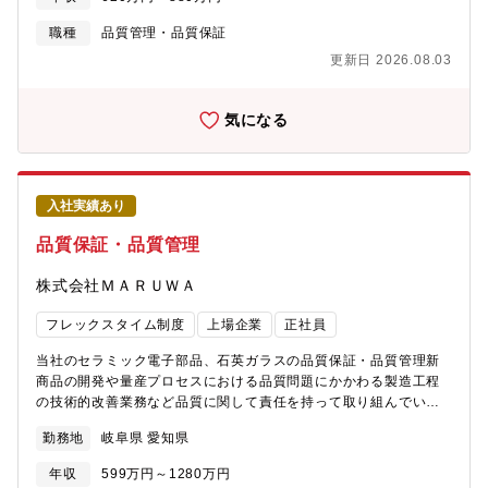
理 等【担当製品】セラミック電子部品・粉末成形品【この仕事
の面白さ・魅力】会社の成長には品質が最重要であり、責任とや
職種
品質管理・品質保証
りがいを感じられる仕事です。
更新日 2026.08.03
気になる
入社実績あり
品質保証・品質管理
株式会社ＭＡＲＵＷＡ
フレックスタイム制度
上場企業
正社員
当社のセラミック電子部品、石英ガラスの品質保証・品質管理新
商品の開発や量産プロセスにおける品質問題にかかわる製造工程
の技術的改善業務など品質に関して責任を持って取り組んでいた
だきます。・品質向上のための改善活動、仕組みづくり・品質ク
勤務地
岐阜県 愛知県
レーム撲滅活動（社内、社外・顧客対応含む）・新製品立ち上げ
にともなう、工程品質の確立・顧客監査対応【担当製品／勤務
年収
599万円～1280万円
地】◇セラミック厚膜・薄膜基板、粉末成型部品、モジュール製