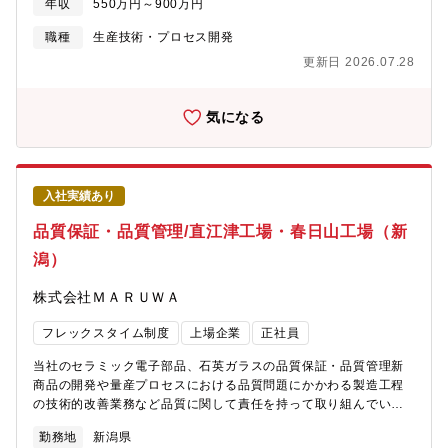
磁気抵抗効果素子)においては、世界初実用化を達成し、それを応
年収
550万円～900万円
な機能を持ったセンサの需要が高まっています。センサの心臓部
用した製品を得意としています。TDKは、部門毎の縦割り開発で
にあたるジルコニア素子*の新規品番を、主力工場である石川工場
職種
生産技術・プロセス開発
はなく、様々要素技術を横断的に統合し、既製品の改良と新製品
でより効率的に製造するための工程改善を目的とした募集となり
の開発を行うことを強みとしています。また、顧客及び製造現場
更新日 2026.07.28
ます。*ジルコニアセラミック製で厚膜技術を駆使して生産職務の
の声や量産性を踏まえて、上流設計と下流工程を繰り返し最適化
特色世界シェアNo.1製品の工程改善に携わることができます。世
することで、QCDを高いレベルで両立させ、長年にわたってトッ
界中の自動車メーカーを相手に、技術力で勝負できる環境であ
気になる
プクラスの競争力を維持しています。磁気センサ事業は、将来の
り、責任とやりがいを感じられる職務です。事業の継続的な発展
成長エンジンとして、事業を拡大しており、更なるプロセス改良
に資する製品を製造する主力工場において工程改善を主導するこ
に向けて、採用を積極的に進めています。【TDK社の魅力】同社
とで、生産技術の第一線で活躍できます。業務の詳細車載用ガス
は日本を代表する電子部品メーカーの一つであり、世界中の電子
センサ（ジルコニア素子）の量産立上げ・生産性改善・品質向上
機器・自動車・エネルギー分野を支える技術企業です。1935年に
入社実績あり
業務（1）設備改造および量産工程の立上げ・条件最適化（2）タ
磁性材料フェライトの商業化を目的に設立され、現在では世界30
クト短縮・歩留改善等による生産性向上および能力増強（3）品質
品質保証・品質管理/直江津工場・春日山工場（新
以上の国・地域、約10万人規模の従業員を抱えるグローバル企業
向上に向けた工程標準化・管理手法の改善【求める人物像】量産
へと成長しています。同社の大きな魅力は、世界トップクラスの
潟）
品の工程改善業務において、関連部門と連携しながら、主体的に
電子部品技術にあります。特にセンサー、電源、磁性材料、コン
業務を進めることのできる人材を求めています。・既存の条件や
デンサ、二次電池などの分野で強みを持ち、スマートフォンや自
株式会社ＭＡＲＵＷＡ
ルールを疑い、あるべき姿を追求できる方・周りを巻き込み、一
動車、産業機器など幅広い産業の発展を支えています。近年は電
丸となって目標を達成することにやりがいを感じる方・前向き
気自動車（EV）や再生可能エネルギー、IoTの普及に伴い、セン
フレックスタイム制度
上場企業
正社員
で、戦略的・論理的思考ができる方【活かせるスキル】・設備立
サー技術やエネルギーソリューション分野での需要が拡大してお
上（計画立案～試運転～量産安定化）の実務経験・製造業におけ
り、今後も成長が期待されています。また、研究開発への投資が
当社のセラミック電子部品、石英ガラスの品質保証・品質管理新
る工程設計・工程管理の経験・統計的手法を用いた品質管理・改
大きい点も特徴で、世界各地の研究拠点で先端技術の開発を進め
商品の開発や量産プロセスにおける品質問題にかかわる製造工程
善業務の経験・自動車関連部品における品質管理・改善手法の知
ています。長年培ってきた材料技術を基盤に、新しい製品やソリ
の技術的改善業務など品質に関して責任を持って取り組んでいた
識・各種セラミックプロセスの知識（原料調合～焼成）・セラミ
ューションを生み出し続ける「技術志向の企業文化」が根付いて
だきます。・品質向上のための改善活動、仕組みづくり・品質ク
ック評価技術の知識（固体化学、有機化学、電気化学、触媒反
勤務地
新潟県
いることも魅力です。さらに、グローバルに事業を展開している
レーム撲滅活動（社内、社外・顧客対応含む）・新製品立ち上げ