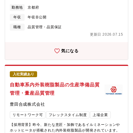
い組織体制を築くことで、安定した部品供給と製品の信頼性向上
ルのサプライヤの監査実行と品質改善指導・サプライヤ監査人財
を目指しています。 品質保証の経験がある方はもちろん、ものづ
勤務地
京都府
育成（人財要件の制改定、教育）・社内外関係者との折衝・交
くりに情熱のある方、コミュニケーション力を活かして課題解決
渉・調整と、目標達成に向けたマネジメントを実施する・サプラ
に取り組みたい方のご応募をお待ちしています。私たちと一緒
年収
年収非公開
イヤ監査プロセスの開発【募集背景】■オムロン製品に搭載する部
に、世界に誇れるものづくりを支えていきませんか？■会社Vision
材は、競争力のある価値提供のためにグローバルに調達は広がっ
職種
品質管理・品質保証
ブラザーグループビジョン「At your side 2030」では、「世界中
ています。特に新興国のローコストメーカの部材をどのように品
の “あなた” の生産性と創造性をすぐそばで支え、社会の発展と地
更新日 2026.07.15
質問題をクリアしながら、オムロン製品に搭載するのか、部材の
球の未来に貢献する」をあり続けたい姿として置き、業務を推進
品質担保に対する重要度が高まってきています。そこで今回、部
しています。【求める人物像】■ものづくりに興味や情熱を持ち、
材採用数が最も多い半導体のサプライヤ監査人財を募集します。
気になる
品質へのこだわりを大切にできる方。■社内外の関係者と円滑にコ
部材品質からオムロンの売上拡大を実現するという、大きな取り
ミュニケーションが取れる方 。■自ら考え、主体的に行動できる
組みを一緒に実現したいという仲間をお待ちしています。【ミッ
方。■課題に対して前向きに取り組み、改善や工夫を楽しめる方。
ション】■中国半導体メーカーへのサプライヤー監査(新規が8割程
度)業務をメインで行っていただきます(サプライヤーの開発段階ま
入社実績あり
で踏み込んだ監査を行っていただきます)【配属部門】■グローバ
ル購買・品質・物流本部 L品質監査室 Lサプライヤ監査
自動車系内外装樹脂製品の生産準備品質
部 L市販品監査課(半導体、回路部品、電池、原材料な
管理・量産品質管理
ど)：6名 ★配属予定 L加工品監査課(PWBなど)：3
名 L部品評価：4名【部・チームの業務概要】■グローバル
豊田合成株式会社
購買・品質・物流本部は、オムロン内の事業に対する購買、品
質、物流の各機能の統制および付加価値創出が役割となる。■配属
リモートワーク可
フレックスタイム制度
上場企業
部門のサプライヤ監査部は各事業で使用する部材メーカの品質監
査を実行する役割となる。また、そのサプライヤ監査人財育成も
【採用背景】昨今、新たな意匠・加飾であるイルミネーションや
行う。■サプライヤ監査部のロケーションは京都事業所となる。
ホットヒータが搭載された内外装樹脂製品が開発されています。