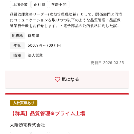
? 東証プライム市場上場の素材メーカー ? 長年にわたりグローバ
上場企業
正社員
学歴不問
る点にあります。完成検査を通じて電気および機構両面の知識を
ル市場で事業を継続してきた安定した経営基盤■ 仕事のやりが
深めることで、製品機能や構造、品質管理に関する専門知識を着
い・技術的魅力 ? 世界市場向け製品の開発・製造に携われる ?
品質管理業務リーダー(次期管理職候補）として、関係部門と円滑
実に身につけることができます。 さらに経験を積むことで、不
「ガラス」という基幹素材を軸に、最先端産業を支える仕事 ? 研
にコミュニケーションを取りつつ以下のような品質管理・品証保
具合の原因分析や是正対応、顧客対応、関係部門との調整などに
究開発から量産、顧客対応まで一貫して関われるポジションが多
証業務全般をお任せします。・電子部品の公的規格に則した試験
も関わるようになり、品質課題を解決するための論理的思考力や
い ? 世界初・業界初レベルの技術開発に関与できる機会がある ?
業務の監督・製品の信頼性評価計画の立案、試験項目・条件の選
コミュニケーション力を高めることができます。将来的には、完
長期視点での技術開発・設備投資が行われている■ 働き方・ワー
勤務地
群馬県
定・各種信頼性試験（環境試験、寿命試験、耐久試験など）の実
成検査業務のリーダーとしてチームを牽引し、品質改善活動を主
クライフバランス ? 完全週休2日制 ? 年間休日約125日 ? 月平均
施および管理・試験結果の分析、評価、報告書の作成、製品設計
導するマネジメント経験を積むことも可能です。 この仕事のや
残業時間は比較的少なめ ? 有給休暇取得日数は高水準 ? フレック
年収
500万円～700万円
部門へのフィードバック、信頼性向上に向けた改善提案・試験設
りがいは、自身が行った品質判断が製品の信頼性やお客様の安心
スタイム制度あり（職種・部門による） ? 在宅勤務制度あり（職
備の管理・改善、新たな試験手法の導入検討・メンバーの指導・
職種
法人営業
につながる点にあります。不具合の流出を未然に防げた時や原因
種・部門による）■ 育児・介護支援 ? 育児休業取得実績あり（男
育成、チームマネジメント【仕事の面白さ・やりがい】電子部品
究明ならびに改善活動によって品質向上に貢献できた時には、大
女とも） ? 男性の育児休業取得実績も高水準 ? 育児・介護に対応
更新日 2026.03.25
の品質管理・品質保証業務は、製品の信頼性を支える非常に重要
きな達成感を得ることができます。また、設計・製造・お客様な
した短時間勤務制度 ? 介護休職制度あり ? 次世代育成支援に関す
な役割を担っています。このポジションでは、単に試験を行うだ
ど多くの関係者と連携しながら課題解決に取り組む中で、感謝さ
る公的認定を取得■ 福利厚生・生活支援 ? 独身寮・社宅制度あり
けでなく、製品の品質を根本から高め、お客様に安心と感動を届
気になる
れる場面も多く、自身の貢献を実感しやすい仕事です。【出張有
（条件あり） ? 財形貯蓄制度 ? 確定拠出年金制度 ? 従業員持株会
けるための中心的な存在としてご活躍いただけます。世界中の最
無・頻度】・宿泊を伴う出張あり
? 慶弔見舞金制度 ? メモリアル休暇などの特別休暇制度■ 教育・
先端企業と折衝し、世の中の製品づくりに参画することで、大き
キャリア形成 ? 階層別研修制度あり ? 技術研修・専門教育プログ
なやりがいと達成感を得ることができます。技術革新をリード
ラムが充実 ? DX・データ活用・語学などの教育機会あり ? 自己
し、課題解決の最前線で活躍 課題解決の最前線で活躍し、常に最
啓発支援制度あり ? 海外拠点を含むグローバルなキャリアの可能
入社実績あり
新の技術トレンドを追いかけ技術革新をリードすることで、自身
性あり
の専門性を高められる機会を得られ、かつ会社の技術力を底上げ
【群馬】品質管理※プライム上場
します。チームを導くリーダーシップを発揮し、チーム全体の成
長を牽引する喜びを得ることができます
太陽誘電株式会社