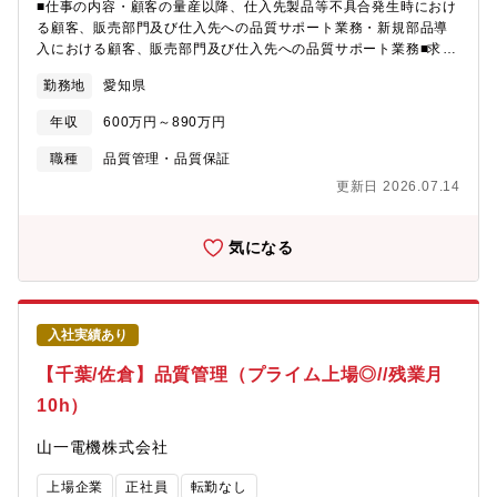
■仕事の内容・顧客の量産以降、仕入先製品等不具合発生時におけ
る顧客、販売部門及び仕入先への品質サポート業務・新規部品導
入における顧客、販売部門及び仕入先への品質サポート業務■求め
る役割・販売した商品に対する顧客やその納入先、市場での品質
勤務地
愛知県
不具合に関する対応（不具合品受付/顧客ヒアリングに伴い、仕入
先への不具合情報展開、不具合発生原因と対策立案内容の妥当性
年収
600万円～890万円
確認、仕入先からの報告書を基に顧客との不具合クローズ交
渉）・品質に関する工程監査対応(仕入先への国内/海外出張、監査
職種
品質管理・品質保証
前後のフォロー、議事録対応)・顧客や仕入先との品質会議等【顧
更新日 2026.07.14
客先】中堅・大手の車載・電機メーカー等【配属先 部署】バリ
ューチェーン本部 品質ユニット 品質技術１部 CQE2グループ【配
属先情報】CQE2グループ：9名【仕事の魅力】・車載部品は1個
気になる
の部品不具合が重大な車両不具合に発展する危険性がある重要な
部品であり、品質問題の解決や未然防止活動は、当社品活動の重
要なポジションです。・仕入れ先の協力や当社所有の品質技術の
融合による不具合の解決は達成感が大きい業務です。・グループ
入社実績あり
メンバーによるバックアップや不具合解決ノウハウを共有した問
題解決にあたり、業務集中時のサポート体制も有。・社内教育に
【千葉/佐倉】品質管理（プライム上場◎//残業月
よるスキルアップも可能です。
10h）
山一電機株式会社
上場企業
正社員
転勤なし