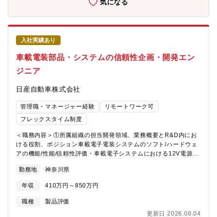
気になる
～10人程度のチームで課長や課長代理の下、数名の同僚や部下と
チームを構成しています。個々人の単独プレーではなく、同じ目
標に向けて一体感をもって業務を遂行し、個人としても、チーム
としても向上出来る風土を目指しています。異なる文化や意見を
入社実績あり
受け入れながら、積極的にコミュニケーションをとりながら業務
を遂行します。＜アピールポイント（職務の魅力）＞①職務を通
車載電装部品・システムの信頼性企画・開発エン
して得られる自己の成長、獲得できるスキル、やりがい電子要素
ジニア
技術に関する専門性を軸にシステムから車両階層までの幅広い信
頼性技術を身に着けることができます。社外エンジニアとの技術
日産自動車株式会社
交流も多く、社外講演や特許出願の機会も得ることができます。
また、ご自身の技術力で具現化したハードウェアを搭載した最終
管理職・マネージャー経験
リモートワーク可
商品にも直接触れることができます。②将来的に目指せるキャリ
ア、ポジション・電子信頼性開発領域のエキスパート職長・電子
フレックスタイム制度
電装アーキテクチャ開発マネージャー・海外の日産開発拠点での
＜職務内容＞①所属組織の担当開発領域、業務概要とR&D内にお
業務経験
ける役割、ポジション車載電子電装システムのソフト/ハードウェ
アの機能/性能/信頼性評価・車載電子システムにおける12V電源シ
ステム、構成電子部品開発、及び評価手法・環境構築・電子アー
勤務地
神奈川県
キテクチャ関連電子部品の開発及び評価手法・環境構築・メカト
ロシステムにおける関連電子部品開発 ・超音波や静電容量方式
年収
410万円～850万円
を用いたセンシングシステムの性能開発実験・EV/e-Powerパワー
トレインにおけるEMC先行技術開発、及び車両適合実験②具体的
職種
製品評価
な担当業務内容と、自部署内外で期待される役割、ポジション・
更新日 2026.08.04