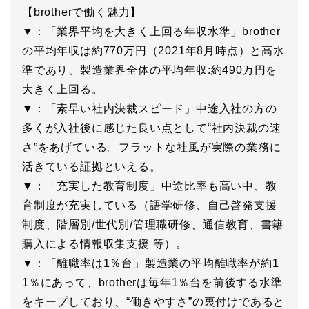
【brotherで働く魅力】
▼：「業界平均を大きく上回る年収水準」brother
の平均年収は約770万円（2021年8月時点）と高水
準であり、製造業界全体の平均年収:約490万円を
大きく上回る。
▼：「素早い社内決裁スピード」中途入社の方の
多くが入社後に感じた良い点として“社内決裁の速
さ”をあげている。フラットな社風が実際の業務に
活きている証拠といえる。
▼：「充実した教育制度」中途比率も高い中、教
育制度が充実している（語学研修、自己啓発支援
制度、階層別/世代別/管理職研修、通信教育、書籍
購入による情報収集支援 等）。
▼：「離職率は1％台」製造業の平均離職率が約1
1％にあって、brotherは毎年1％台を前後する水準
をキープしており、“働きやすさ”の裏付けであると