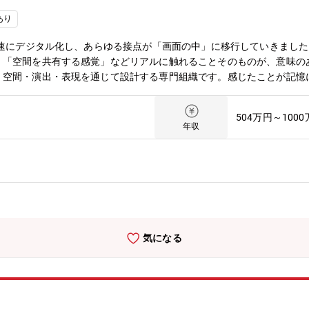
あり
急速にデジタル化し、あらゆる接点が「画面の中」に移行していきまし
、「空間を共有する感覚」などリアルに触れることそのものが、意味の
、空間・演出・表現を通じて設計する専門組織です。感じたことが記憶
最大化します。【具体的な業務内容】インターネット広告業界トップク
告主と生活者の新しい接点を作り、次世代のブランディングをリードす
504万円～100
ブランド戦略の把握と整理■空間や時間の中で没入体験をつくるための
年収
の設計■XR・AR・照明・音響など技術パートナーとの連携と構築■体
内トップ企業やプロダクトのブランディングに携わる事ができる■従来
ー／ビジネスパーソンと協業できる環境■裁量権を活かしたスピード感
ージェントの広告部門のクリエイティブ新規事業部署発足に伴う採用で
たな仲間を募集しています。【サイバーエージェントの強み】■当社が
300名を超える技術者の組織体制【企業概要】東証プライム上場。「21
業。広告代理事業、「Ameba」をはじめとするメディア事業、投資
気になる
アジア等に向けて積極的にグローバル展開を行っております。【インタ
事業を展開しており、広告効果最大化を強みに国内トップクラスの規模
CG等の最先端技術を駆使したクリエイティブ制作、新たにDX事業にも