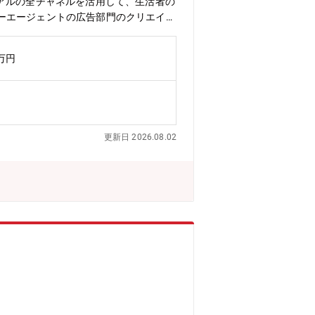
アルの全チャネルを活用して、生活者の
ーエージェントの広告部門のクリエイテ
ター×ネット広告トップクラスの強み」
業成長を最大化する次世代ブランディン
0万円
の広告部門で、ブランディングプロデュ
は】■クライアントのブランド戦略立案
推進■デジタルとマスメディアを融合し
づくパフォーマンス分析と最適化推進
I技術を融合した最先端ブランディング
更新日 2026.08.02
■高い裁量権を持ち、迅速なPDCAサ
うインターネット広告事業。 1998
ターネット広告のリーディングカンパニ
を拡大しDX推進に取り組んでいます。