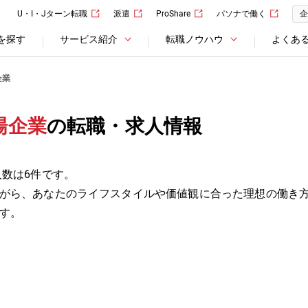
U・I・Jターン転職
派遣
ProShare
パソナで働く
企
を探す
サービス紹介
転職ノウハウ
よくあ
企業
場企業
の転職・求人情報
人数は6件です。
がら、あなたのライフスタイルや価値観に合った理想の働き
す。