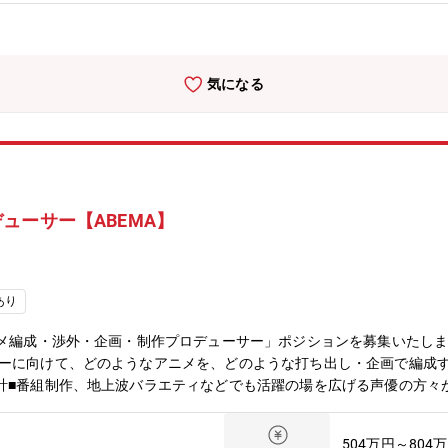
めとしたさまざまな部門と連携しながら業務に取り組むことができます
フロントエンドエンジニアといったクリエイター職のメンバーが在籍し
取り組むことができます■目的や対象が異なった、さまざまなイベント
成】2026年1月現在、ブランディングに携わっているメンバーは50
気になる
クター、コピーライター、エディター、フロントエンドエンジニアとい
に加え、事業部や組織を横断したプロジェクトを担当するビジネス職の
ューサー【ABEMA】
あり
ニメ編成・渉外・企画・制作プロデューサー」ポジションを募集いたし
ザーに向けて、どのようなアニメを、どのような打ち出し・企画で編成
計■番組制作、地上波バラエティなどでも活躍の場を広げる声優の方々
を最大化させることをミッションとしています。経営層と伴走しながら
の検討・実行なども行っていただきます。入社後、まずはメンバーと並
504万円～804