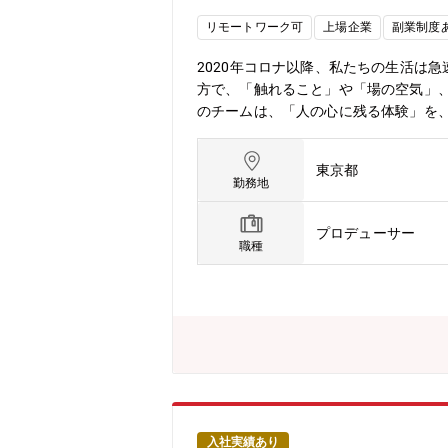
リモートワーク可
上場企業
副業制度
2020年コロナ以降、私たちの生活は
方で、「触れること」や「場の空気」
のチームは、「人の心に残る体験」を
創ることで広告主様のブランド価値を
デュサーとして没入型体験を強みに広
東京都
ョンです。■クライアントの事業課題や
勤務地
の演出コンセプト／クリエイティブ要件
など)の設計【ポジションの魅力】■国
プロデューサー
新しい挑戦■様々な分野のクリエイタ
職種
ト広告業界トップクラスのサイバーエ
ーシブクリエイティブセンター」の新
国内TOP5のAI技術の研究・開発力■
掲げる、インターネット総合サービス企
ち、国内だけでなく、北米、中国、東南
8年の創業以来、インターネット広告
ず、AIを活用したテクノロジーや3D
DX推進に取り組んでいます。
入社実績あり