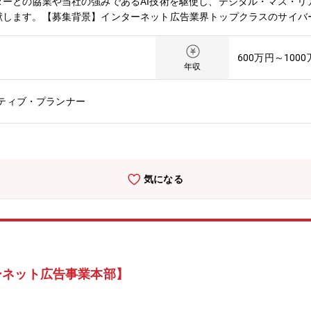
ーとの協業や当社の強みであるAI技術を駆使し、デジタル・マス・リ
献します。【募集背景】インターネット広告業界トップクラスのサイバ
。今回募集するブランディングプロデューサーは「業界屈指のクリエイ
、最適なマーケティング戦略を設計し、生活者の心を動かし広告主の事
600万円～100
業務内容】インターネット広告業界をリードするサイバーエージェント
年収
けん引するプロフェッショナルを目指せるポジションです。【具体的に
基盤としたコンセプト開発■多様な領域のトップクリエイターとの協業
ティブ・プランナー
アを活用したマーケティングキャンペーンの企画立案と運営■KPIに基
業・ブランドのブランディング戦略に携わる機会■クリエイティブとA
できる環境■国内トップクラスのデジタルマーケティングノウハウの習得
広告事業本部について】サイバーエージェントの連結売上高の約半分を担
運用力やAI等の技術力を強みに顧客の広告効果最大化を追求し、イン
気になる
広告にとどまらず新たにDX事業にも参入。各業界の大手企業との協業
ーネット広告事業本部】