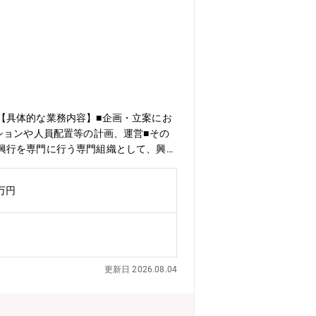
【具体的な業務内容】■企画・立案にお
ションや人員配置等の計画、運営■その
興行を専門に行う専門組織として、興行
するエンターテインメントサービスの提供
「ABEMA」による初の東京ドーム興行
0万円
 ONLINE LIVE」による配信でも多くの方々
AGE(レイジ)」を開催するほか、プロ
NG “LAST” LOVE ～HOLD OUT～」を
設され、これにより、興行事業へ本格参
ジェントグループが培ってきたノウハウ
更新日 2026.08.04
推進し、エンターテインメント産業への