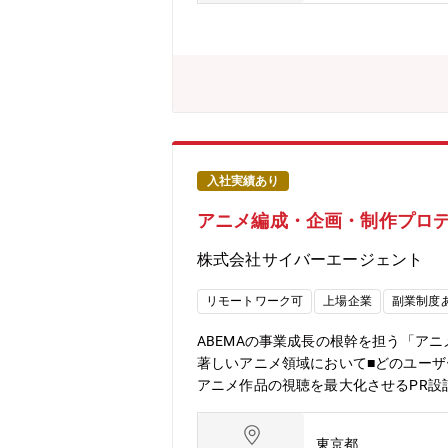
に所属し、マーケティング部門をはじ
ター、コピーライター、エディター、
リエイティブの制作についても一緒に
域で経験を積むことができます【組織構
ます。各組織は、デザイナーやディレ
った多様なクリエイター職のメンバー
入社実績あり
アニメ編成・企画・制作プロデ
株式会社サイバーエージェント
リモートワーク可
上場企業
副業制度
ABEMAの事業成長の根幹を担う「ア
著しいアニメ領域において■どのユー
アニメ作品の視聴を最大化させるPR設
ど、アニメに関わる事業チャンス全て
るビジネスモデル設計、事業計画の策定
東京都