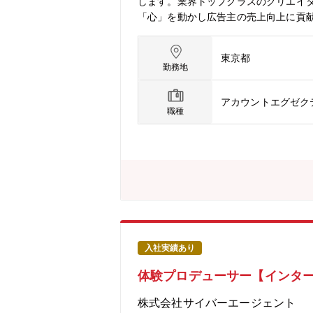
します。業界トップクラスのクリエイタ
「心」を動かし広告主の売上向上に貢
ィブ新規事業部署発足に伴う採用です
の掛け算で広告主様とブランドを創り
東京都
グを実現する業務をお任せします！【
勤務地
ーサーとして次世代のブランド構築を
と実行管理■質の高いクリエイティブを
アカウントエグゼク
た統合的プランニング■デジタルメディ
職種
【本ポジションの魅力】■国内トップ企
の実践■業界一流のクリエイターと協働
イクルを実現する経験【インターネット
年の創業からサービスを提供しており、
ーとして市場を牽引しています。現在は
入社実績あり
体験プロデューサー【インタ
株式会社サイバーエージェント