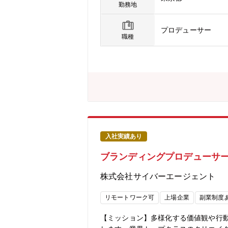
な経営資源・アセットの理解を深めて
勤務地
とを期待しています。ご経歴やご意向に
合ございます。【本ポジションの魅力】
プロデューサー
できます。■編成・渉外・企画・制作
職種
す。■経営層と近い距離でデータ分析
す。■声優やクリエイター、パートナ
いポジションです。【事業内容】ABE
て幅広いジャンルのコンテンツを視聴者
料」で楽しめるだけでなく、ABEMA
げてきました。当社は、リアルタイム
続けています。常に新しいアイデアや
入社実績あり
ブランディングプロデューサ
株式会社サイバーエージェント
リモートワーク可
上場企業
副業制度
【ミッション】多様化する価値観や行