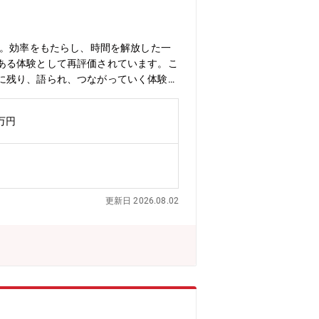
た。効率をもたらし、時間を解放した一
ある体験として再評価されています。こ
に残り、語られ、つながっていく体験を
ラスのサイバーエージェントで体験プロ
るプロフェッショナルを目指せるポジシ
0万円
体験設計・演出企画■プロジェクトごと
験の成果指標(体験人数・共有・参加率
の広告とは異なる体験から社会と関わる
ある事業運営【募集背景】インターネッ
す。さらなる事業成長を目指し、「イマ
更新日 2026.08.02
持つ豊富なデジタル領域の知見と技術■
世紀を代表する会社を創る」をビジョンに
育成事業と、幅広い事業ドメインを持
ーネット広告事業本部について】199
を誇ります。現在は、広告にとどまら
参入、各業界の大手企業との協業を拡大し