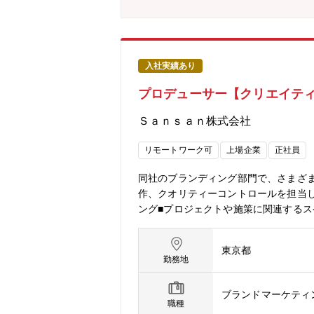
入社実績あり
プロデューサー【クリエイテ
Ｓａｎｓａｎ株式会社
リモートワーク可
上場企業
正社員
同社のブランディング部門で、さまざ
作、クオリティーコントロールを担当
ング■プロジェクトや施策に関連するス
ディレクション、制作進行■プロジェ
ーとの折衝■イベントの構成・演出、オ
東京都
するプロジェクト、サービスの例Sansan Inn
勤務地
集背景事業領域の拡大に伴う組織体制
設計、実行まで包括的に携わるため、
ブランドマーケティ
め、自身が関わったプロジェクトが最
職種