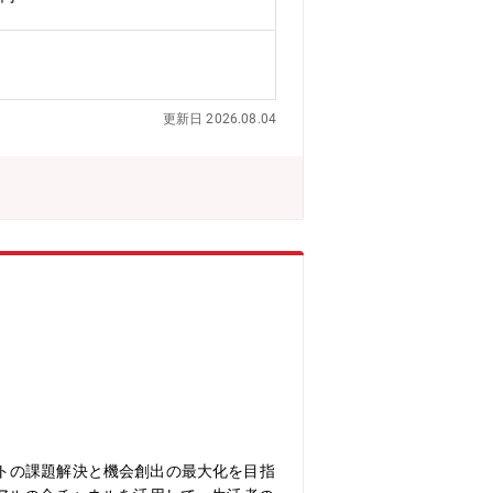
作プロデューサーとして活動いただくこ
任せする場合と、横断的にお任せする場
戦略の中核メンバーとして事業成長を牽引
裁量を持って意思決定することができま
ネスの知見を総合的に磨くことができま
更新日 2026.08.04
メ体験を世の中に届けるやりがいの大き
に設立され、"新しい未来のテレビ"とし
広いジャンルをを24時間365日「無
にご利用いただけるメディアへ成長を遂
日々進化するメディアの最前線で挑戦を
す。
トの課題解決と機会創出の最大化を目指