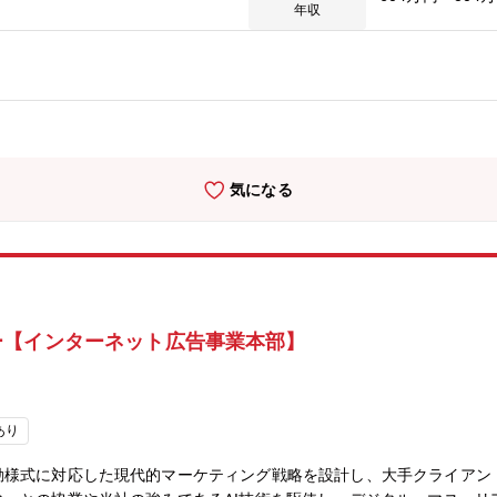
いただきます。その後、アニメチャンネルアニメ編成・渉外・企画・制
年収
応じて、渉外/編成/宣伝/制作などどこかに特化したミッションをお
■国内外で成長著しいアニメマーケットにおいて、ABEMAのアニメ
・宣伝など、アニメに関わる一連のバリューチェーンに幅広く関与し、
や事業計画の策定に携わりながら、メディアビジネス・コンテンツビジ
ー企業など多様なステークホルダーと協業し、新しい視聴体験・エンタ
MAは、テレビ朝日とサイバーエージェントの共同出資によって2016年
に提供しています。ニュース、スポーツ、アニメ、バラエティなど、幅
気になる
ならではのオリジナルコンテンツやスポーツの生配信を通して多くの方
配信とオンデマンド視聴を組み合わせた全く新しい視聴体験を提供し、
技術を取り入れ、エンタメの未来を共に創り上げる仲間を募集していま
ー【インターネット広告事業本部】
あり
動様式に対応した現代的マーケティング戦略を設計し、大手クライアン