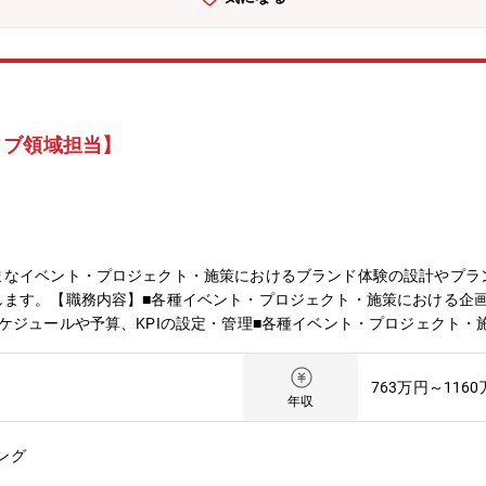
ィブ領域担当】
まなイベント・プロジェクト・施策におけるブランド体験の設計やプラ
します。【職務内容】■各種イベント・プロジェクト・施策における企
ケジュールや予算、KPIの設定・管理■各種イベント・プロジェクト・
クトや施策の実行における体験やクリエイティブのクオリティーコント
ペレーションなどの構築・管理※ 担当業務は個人の特性やキャリア・
763万円～116
ovation SummitSansan KBCオーガスタゴルフトーナメント「Sansan」
年収
強化のため【ポジションの魅力】■イベントをはじめとする各種プロジ
これまでに培った能力や経験を存分に発揮することができます■自社サ
ング
終的に事業貢献を果たすところまでクオリティーや効果を追求すること