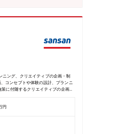
ンニング、クリエイティブの企画・制
画、コンセプトや体験の設計、プランニ
施策に付随するクリエイティブの企画、
ロール■社内のメンバーや外部パートナ
経験などを踏まえて決定します。▼担当
0万円
「Bill One」「Contract One」募
ェクトにおいてコンセプト設計から体験
ービスのブランディングを担当するた
ができます■自社のブランディング部門