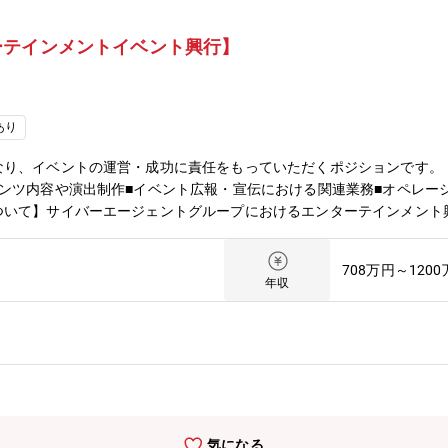
ーテインメントイベント興行】
あり
なり、イベントの運営・成功に責任をもっていただくポジションです。
ンツ内容や演出制作■イベント広報・宣伝における関連業務■オペレー
ついて】サイバーエージェントグループにおけるエンターテインメント
した。当社では、かねてより新しい未来のテレビ「ABEMA」をはじめと
環としてイベントを開催する機会が増えてきています。今年7月には、
708万円～120
uced by Com.～』を開催し、約4万人の来場を記録するとともに「ABEMA PPV
年収
ープ子会社CyberZでは2016年より国内最大級eスポーツイベント「R
hocoZAP presents KEIJI MUTO GRAND FINAL PRO-WRESTLI
ャンルの興行を行ってまいりました。上記の背景により、興行本部が新
宣伝・広告をワンストップで提供いたします。今後とも、サイバーエー
行を提供するとともにデジタル活用によって新たな収益創出を総合的に
気になる