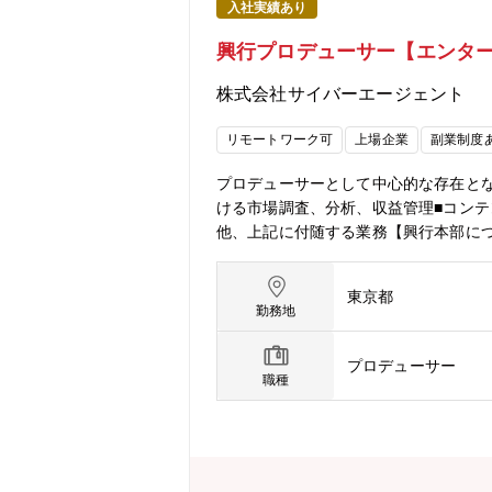
入社実績あり
興行プロデューサー【エンタ
株式会社サイバーエージェント
リモートワーク可
上場企業
副業制度
プロデューサーとして中心的な存在と
ける市場調査、分析、収益管理■コンテ
他、上記に付随する業務【興行本部に
本部が2023年10月に新設いたしま
を行ってまいりましたが、近年はその一
東京都
『Creator Dream Fes ～prod
勤務地
にご視聴いただきました。また、当社グル
レス事業会社CyberFightでは武藤敬司引退試合「c
プロデューサー
東京ドーム大会にて開催し、様々なジ
職種
入し、「ABEMA」を核にした制作・
を生かすことで、高品質なイベント興
貢献を目指してまいります。