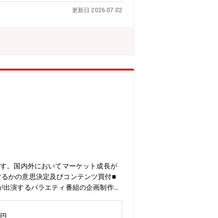
■所属部門には、デザイナーやディレク
更新日 2026.07.02
ており、プロジェクトの実行に必要なク
やプロジェクトに携わるため、幅広い領
名以上おり、各事業部や組織に所属してい
った、さまざまなバックグラウンドを持
メンバーなどで構成されています。
ます。国内外においてマーケット成長が
するかの意思決定及びコンテンツ買付■
が出演するバラエティ番組の企画制作な
、データ分析、マーケット調査、関連す
走しABEMAのビジネスモデルや様々
万円