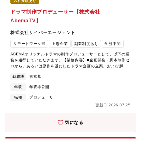
入社実績あり
する場合ございます。【本ポジションの魅力】■国内外で成長著し
いアニメマーケットにおいて、ABEMAのアニメ戦略の中核メンバ
ドラマ制作プロデューサー【株式会社
ーとして事業成長を牽引できます。■編成・渉外・企画・制作・宣
AbemaTV】
伝など、アニメに関わる一連のバリューチェーンに幅広く関与
し、裁量を持って意思決定することができます。■経営層と近い距
株式会社サイバーエージェント
離でデータ分析や事業計画の策定に携わりながら、メディアビジ
ネス・コンテンツビジネスの知見を総合的に磨くことができま
リモートワーク可
上場企業
副業制度あり
学歴不問
す。■声優やクリエイター、パートナー企業など多様なステークホ
ルダーと協業し、新しい視聴体験・エンタメ体験を世の中に届け
ABEMAオリジナルドラマの制作プロデューサーとして、以下の業
るやりがいの大きいポジションです。【事業内容】ABEMAは、テ
務を遂行していただきます。【業務内容】■企画開発・脚本制作ゼ
レビ朝日とサイバーエージェントの共同出資によって2016年に設
ロから、あるいは原作を基にしたドラマ企画の立案、および脚本
立され、"新しい未来のテレビ"として幅広いジャンルのコンテンツ
の徹底的な研磨。■スタッフィング・キャスティング監督、脚本家
を視聴者に提供しています。ニュース、スポーツ、アニメ、バラ
勤務地
東京都
などのクリエイター選定、および事務所との交渉を含むキャスト
エティなど、幅広いジャンルをを24時間365日「無料」で楽しめ
陣の組成。■制作進行管理制作会社との向き合い、撮影現場のクオ
るだけでなく、ABEMAならではのオリジナルコンテンツやスポー
年収
年収非公開
リティ管理、ポストプロダクションの監修。■コスト・リスク管理
ツの生配信を通して多くの方にご利用いただけるメディアへ成長
予算配分の最適化、制作過程におけるあらゆるリスクの予測と回
職種
プロデューサー
を遂げてきました。当社は、リアルタイム配信とオンデマンド視
避。■ヒットに向けた連携ビジネス/宣伝プロデューサーと二人三
聴を組み合わせた全く新しい視聴体験を提供し、日々進化するメ
更新日 2026.07.25
脚で、宣伝・マーケティング戦略との連動を図り、ヒットの確度
ディアの最前線で挑戦を続けています。常に新しいアイデアや技
を高めるアクション。【具体的な業務の流れ】企画・主演キャス
術を取り入れ、エンタメの未来を共に創り上げる仲間を募集して
ティングといった重要事項については、エグゼクティブプロデュ
気になる
います。
ーサーや経営層のチェックを経て決定されますが、それ以外の成
立に関わる多くの部分は、プロデューサー自身の裁量で進められ
ます。1つのプロジェクトに対して、品質責任を担う制作プロデュ