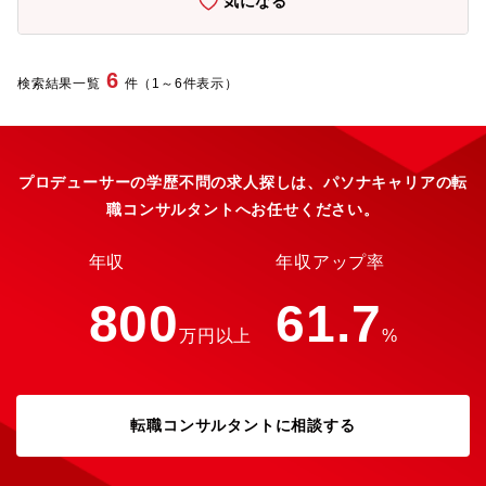
気になる
期待しています。【職務内容】■競輪に関する動画コンテンツの企
の意思を発信し挑戦の機会を掴むことが出来ます。■チーム経営ユ
画・制作進行（YouTube／SNSショート動画など）■動画構成の
ーザベースは3人の仲間がつくったチーム経営の会社です。メンバ
企画、キャスティング、制作ディレクション■視聴データ（再生
ー1人ひとりが真っ直ぐでオープンなコミュニケーションや、渦中
数・PV・UU・視聴維持率等）の分析および改善提案■外部コンテ
6
の友に手を差し伸べる姿勢を大切にしています。チームプレーや
検索結果一覧
件（1～6件表示）
ンツの調達およびパートナー企業との折衝・調整■タレント／
多様性の力を信じているメンバーが多く働いています。
YouTuber／インフルエンサーのリサーチおよび出演交渉■競合分
析・トレンド分析などのマーケティング業務■新規動画企画の立案
および既存コンテンツの改善※応募時はポートフォリオまたは実
績URLの提出必須※本ポジションはコンテンツ企画がメインとな
プロデューサーの学歴不問の求人探しは、パソナキャリアの転
り、実際の運用（Xへの投稿やYoutube動画編集等）は外部委託に
職コンサルタントへお任せください。
依頼します【ポジションの魅力】■企画～分析まで一気通貫：単な
る制作ではなく、数字をもとに改善まで担える■影響力の大きい自
社メディア：YouTubeやSNSを通じて多くのユーザーにリーチ可
年収
年収アップ率
能■成長領域×エンタメ領域：競輪という独自市場で新たなコンテ
ンツ価値を創出できる■裁量の大きさ：企画提案の自由度が高く、
800
61.7
自らのアイデアを形にできる環境■キャリア拡張性：将来的には新
万円以上
%
規サービス企画やマーケティング領域にも関われる
転職コンサルタントに相談する