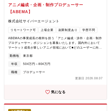
ンテンツ戦略の策定（事業戦略と連動したビジョン・ロードマッ
アニメ編成・企画・制作プロデューサー
プの設計）・学習体験全体の設計（教材→イベント→ゼミ→コミ
【ABEMA】
ュニティの学習導線・受講成果の最大化）■KPI・データマネジメ
ント・KPIマネジメント（継続率・完走率・学習成果・受講満足度
株式会社サイバーエージェント
等の設計・モニタリング・改善サイクルの統括）・学習データ・
行動データ・会員インサイトに基づく体験改善の仮説検証サイク
リモートワーク可
上場企業
副業制度あり
学歴不問
ルの推進■コンテンツ企画・体制構築・ヒットコンテンツ・企画の
創出（会員インサイト・競合/先行事例リサーチに基づく企画の意
ABEMAの事業成長の根幹を担う「アニメ編成・渉外・企画・制作
思決定）・講師・制作パートナーネットワークの構築・キャステ
プロデューサー」ポジションを募集いたします。国内外において
ィング統括・コンテンツ品質基準の策定・制作フローの整備・生
マーケット成長が著しいアニメ領域において■どのユーザーに向け
成AIの進化に追随する更新体制の構築生成AIを活用したコンテン
て、どのようなアニメを、どのような打ち出し・企画で編成する
ツ制作・プロダクト運用の効率化・高度化■組織マネジメント・事
勤務地
東京都
かの意思決定及びコンテンツ買付■アニメ作品の視聴を最大化させ
業連携・プロダクト・コンテンツ組織の構築・採用・メンバーマ
るPR設計■番組制作、地上波バラエティなどでも活躍の場を広げ
ネジメント（社員・業務委託の混成チーム）・事業責任者・マー
年収
504万円～804万円
る声優の方々が出演するバラエティ番組の企画制作など、アニメ
ケティング責任者と連携した事業レベルの意思決定・実行【ポジ
に関わる事業チャンス全てを最大化させることをミッションとし
職種
プロデューサー
ションの魅力】■生成AI時代の新しい学習体験の創造: 変化の激し
ています。経営層と伴走しながら、データ分析、マーケット調
い生成AI領域において、教材、イベント、コミュニティを複合的
更新日 2026.08.07
査、関連するビジネスモデル設計、事業計画の策定の検討・実行
に組み合わせた最先端の学習体験をゼロから設計・推進できま
なども行っていただきます。入社後、まずはメンバーと並走し
す。■経営視点での事業推進: マーケティング責任者や事業責任者
ABEMAのビジネスモデルや様々な経営資源・アセットの理解を深
気になる
と肩を並べ、プロダクトの質で事業全体の成長（LTV向上・解約率
めていただきます。その後、アニメチャンネルアニメ編成・渉
低減）を直接牽引する手応えを感じられます。
外・企画・制作プロデューサーとして活動いただくことを期待し
ています。ご経歴やご意向に応じて、渉外/編成/宣伝/制作などど
こかに特化したミッションをお任せする場合と、横断的にお任せ