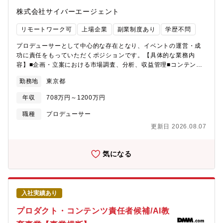
株式会社サイバーエージェント
リモートワーク可
上場企業
副業制度あり
学歴不問
プロデューサーとして中心的な存在となり、イベントの運営・成
功に責任をもっていただくポジションです。【具体的な業務内
容】■企画・立案における市場調査、分析、収益管理■コンテンツ
内容や演出制作■イベント広報・宣伝における関連業務■オペレー
勤務地
東京都
ションや人員配置等の計画、運営■その他、上記に付随する業務
【興行本部について】サイバーエージェントグループにおけるエ
年収
708万円～1200万円
ンターテインメント興行を専門に行う専門組織として、興行本部
が2023年10月に新設いたしました。当社では、かねてより新しい
職種
プロデューサー
未来のテレビ「ABEMA」をはじめとするエンターテインメントサ
更新日 2026.08.07
ービスの提供を行ってまいりましたが、近年はその一環としてイ
ベントを開催する機会が増えてきています。今年7月には、
「ABEMA」による初の東京ドーム興行『Creator Dream Fes ～
気になる
produced by Com.～』を開催し、約4万人の来場を記録するとと
もに「ABEMA PPV ONLINE LIVE」による配信でも多くの方々に
ご視聴いただきました。また、当社グループ子会社CyberZでは
2016年より国内最大級eスポーツイベント「RAGE(レイジ)」を開
入社実績あり
催するほか、プロレス事業会社CyberFightでは武藤敬司引退試合
「chocoZAP presents KEIJI MUTO GRAND FINAL PRO-
プロダクト・コンテンツ責任者候補/AI教
WRESTLING “LAST” LOVE ～HOLD OUT～」を東京ドーム大会