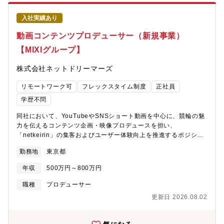
る案件は平均5～6件ほどです【本ポジションの魅力】これまで培
ギーとベテランの経験が融合した組織です。多種多様なバックグ
われてきた番組制作のスキルと経験値を活かしながら、映像コン
ラウンドを持つメンバーが集まっており、いわゆる「画一的な企
入社実績あり
テンツやそれに付随する記事コンテンツの企画から取材、制作、
業文化」ではなく、個々のクリエイティビティや専門性を尊重し
編集まで一気通貫で関われることが最大の魅力でありやりがいで
動画コンテンツプロデューサー（新規事業）
合う、エンタメ愛の強いチームです。【配属部門のミッション】■
す。自らの自由な発想で「企画構成をどうするか、誰に何を語っ
ミッション：「最高品質か、唯一無二」という方針のもと、
【MIXIグループ】
てもらうか、どう届けるか」を考え、編集・制作を行っていく。
ABEMAオリジナルの社会現象級ドラマを創出し、メディア価値を
まさに自分次第で、可能性を拡げていくことができる環境です。
最大化すること。■チームのミッション：ABEMAオリジナルドラ
株式会社ネットドリーマーズ
【NewsPicks Studiosについて】株式会社NewsPicks Studios
マの制作において、企画開発からスタッフィング、品質管理、コ
は、株式会社ユーザベースと電通社との合弁で2018年6月に設
スト管理までを一気通貫で担い、作品のクオリティとヒットを両
リモートワーク可
フレックスタイム制度
正社員
立。「映像の力で、経済をもっとおもしろく。」をミッションに
立させること。【部署概要】「最高品質か、唯一無二」という方
掲げ、経済・ビジネス動画を中心にコンテンツの制作・配信・プ
学歴不問
針のもと、ABEMAオリジナルの社会現象級ヒットコンテンツを創
ロデュースを推進しています。【ユーザベースグループの特徴的
出する部門です。既存のテレビの枠組みにとらわれず、インター
同社において、YouTubeやSNSショート動画を中心に、競輪の魅
なカルチャー】■自由な働き方出社義務もなければ服装も自由。働
ネットテレビ局ならではの柔軟な表現、大規模な制作予算、そし
力を伝えるコンテンツ企画・映像プロデュースを担い、
く時間も、チームと相談しながら柔軟にデザインが可能です。成
てサイバーエージェントグループの圧倒的なマーケティングアセ
「netkeirin」の集客およびユーザー体験向上を推進するポジショ
果・生産性を最大限に高められるように、自分にあった働き方を
ットを武器に、日本のみならずアジア・世界市場を席巻するコン
ンです。本ポジションでは、動画の企画立案から制作ディレクシ
選ぶことができます。■情報の透明性性善説に基づき情報の公開度
テンツ開発に挑んでいます。データドリブンな視聴分析と、クリ
勤務地
東京都
ョン、配信後のデータ分析・改善までを一貫して担当。「映像×デ
を非常に高く保っている職場で働けるため、経営や戦略を間近で
エイターの情熱を融合させ、コンテンツを単なる「作品」として
ジタルマーケティング」の視点でサービス成長に直接貢献いただ
学ぶ良い機会にもなります。経営陣の想いや全社の意思決定など
年収
500万円～800万円
だけでなく「事業」として成功させることを目指しています。
きます。また、既存サービスの成長に加え、来年リリース予定の
社内で「現在起こっていること」は、インターン社員であって
新規事業・新サービスの立ち上げにも一部関わっていただく想定
も、Slackチャンネルや全社会議などの場を通してキャッチするこ
職種
プロデューサー
ですので、映像コンテンツの枠を超えた新たな価値創出にもチャ
とが可能です。■挑戦を後押しする風土ユーザベースでは、役職や
更新日 2026.08.02
レンジできます。入社後はまず制作実務（企画・撮影・編集）に
タイトルに関わらず、あらゆるメンバーが意思決定の機会を持ち
も携わりながら全体の流れを理解し、将来的には新規コンテンツ
ます。また、個人の才能や関心がある領域、将来挑戦したいコト
企画や映像を活用したサービス開発にも関わっていただくことを
などを尊重する文化があります。新卒メンバーであっても、自分