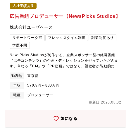
ーサーとして立ち、ビジネスサイドの担当者と密に連携しなが
入社実績あり
ら、作品を「社会現象」へと育て上げます。局長や経営層への適
宜エスカレーションを行いながら、スピード感を持って大規模プ
広告番組プロデューサー【NewsPicks Studios】
ロジェクトを推進します。【ポジションの魅力】■地上波を超える
表現と規模感地上波では実現が難しいテーマや、大規模な予算を
株式会社ユーザベース
投じた企画を実現できる環境があります。■「作って届ける」まで
の執着制作して終わりではなく、サイバーエージェントの強みで
リモートワーク可
フレックスタイム制度
副業制度あり
あるマーケティングアセットを活用し、自社メディアで「どう流
学歴不問
行らせるか」まで一貫してコミットできます。■データドリブンな
制作体験視聴者の視聴維持率や離脱ポイントなどのデータを制作
NewsPicks Studiosが制作する、企業スポンサー型の経済番組
にフィードバックし、論理的にヒットを狙う新しいスタイルのコ
（広告コンテンツ）の企画・ディレクションを担っていただきま
ンテンツ制作を経験できます。■グローバルな評価アジア・テレビ
す。単なる「CM」や「PR動画」ではなく、視聴者が能動的に楽
ジョン・アワードや東京国際映画祭での選出など、世界を視野に
しみ、学びを得られる「番組」として広告を再定義し、企業の経
入れた作品づくりに携われます。【募集背景】現在、ABEMAオリ
勤務地
東京都
営課題やブランディングを解決するビジネスを創出していただき
ジナルドラマは国内外の主要なアワードを受賞するなど、メディ
ます。※本ポジションの雇用元は株式会社ユーザベースとなり、
年収
570万円～880万円
アとしてのプレゼンスが急速に高まっています。今後さらなる大
当社子会社の株式会社NewsPicks Studiosに出向となります。
型プロジェクトの複数立ち上げを予定していますが、現状のメン
【具体的な業務内容】■企画提案・キャスティング・企画提案：企
職種
プロデューサー
バーだけでは目指すべき事業成長スピードに対応しきれない可能
画担当、セールスと連携しクライアントニーズの深掘りし、番組
更新日 2026.08.02
性が出ています。「新しい未来のテレビ」の核となる大ヒットド
の企画提案・キャスティング：出演者（著名人・専門家など）の
ラマを、ゼロから企画し、形にできる即戦力のプロデューサーを
選定・アサイン■制作ディレクション・台本作成：ディレクターと
募集します。【配属について】制作局全体で約75名、そのうちド
連携し企画から台本作成・収録：現場の交通整理を行い、責任者
気になる
ラマ制作局は18名の組織です。制作プロデューサーは現在8名が在
として意思決定・編集：アバンや演出のディレクション（サムネ
籍しています。ドラマ局のプロデューサーは40代前半がメイン、
イル作成なども含む）・管理：制作費の予算管理※一度に担当す
ビジネスサイドは30代前半がメインという構成で、若手のエネル