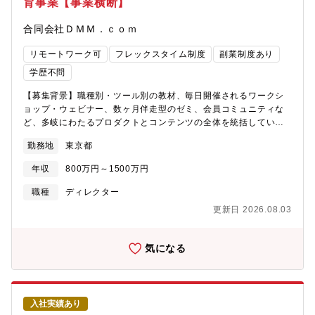
育事業【事業横断】
にて開催し、様々なジャンルの興行を行ってまいりました。上記
の背景により、興行本部が新設され、これにより、興行事業へ本
合同会社ＤＭＭ．ｃｏｍ
格参入し、「ABEMA」を核にした制作・宣伝・広告をワンストッ
プで提供いたします。今後とも、サイバーエージェントグループ
リモートワーク可
フレックスタイム制度
副業制度あり
が培ってきたノウハウを生かすことで、高品質なイベント興行を
提供するとともにデジタル活用によって新たな収益創出を総合的
学歴不問
に推進し、エンターテインメント産業への貢献を目指してまいり
【募集背景】職種別・ツール別の教材、毎日開催されるワークシ
ます。
ョップ・ウェビナー、数ヶ月伴走型のゼミ、会員コミュニティな
ど、多岐にわたるプロダクトとコンテンツの全体を統括していた
だく責任者を募集します。【事業概要】「DMM 生成AI CAMP 学
勤務地
東京都
び放題」は、現在「1→10」「10→100」へと非連続な成長を遂
げるスケールアップのフェーズにあります。提供価値の最大化に
年収
800万円～1500万円
向け、急増するプロダクト・コンテンツ群の全体最適を図り、収
益基盤を強固にするプロダクト・コンテンツ責任者を募集しま
職種
ディレクター
す。【ミッション】■「学んだ」で終わらせず、「使える」に変え
更新日 2026.08.03
る。生成AIの教育コンテンツは、視聴されただけでは意味があり
ません。受講者が実務で使いこなし、成果を出せるようになって
はじめて価値になります。教材・イベント・コミュニティのすべ
気になる
てをひとつの学習体験としてプロデュースし、受講成果と継続率
に最終責任を負っていただきます。【業務内容】プロダクト部門
に配置され、プロダクト戦略・コンテンツ戦略の策定から、企
画・制作・配信・データに基づく改善までを一気通貫で担ってい
入社実績あり
ただきます。【具体的な業務】■戦略・体験設計・プロダクト・コ