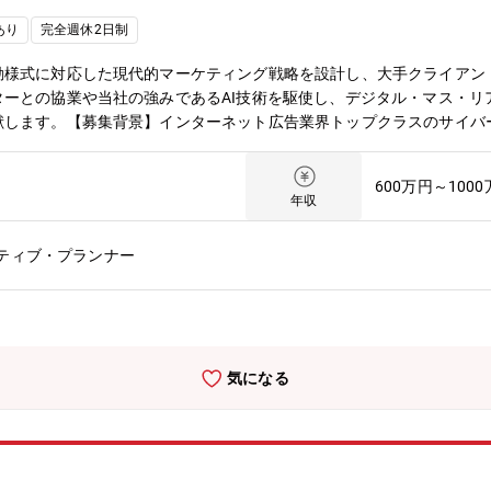
あり
完全週休2日制
動様式に対応した現代的マーケティング戦略を設計し、大手クライアン
ーとの協業や当社の強みであるAI技術を駆使し、デジタル・マス・リ
献します。【募集背景】インターネット広告業界トップクラスのサイバ
。今回募集するブランディングプロデューサーは「業界屈指のクリエイ
、最適なマーケティング戦略を設計し、生活者の心を動かし広告主の事
600万円～100
業務内容】インターネット広告業界をリードするサイバーエージェント
年収
けん引するプロフェッショナルを目指せるポジションです。【具体的に
基盤としたコンセプト開発■多様な領域のトップクリエイターとの協業
ティブ・プランナー
アを活用したマーケティングキャンペーンの企画立案と運営■KPIに基
業・ブランドのブランディング戦略に携わる機会■クリエイティブとA
できる環境■国内トップクラスのデジタルマーケティングノウハウの習得
広告事業本部について】サイバーエージェントの連結売上高の約半分を担
運用力やAI等の技術力を強みに顧客の広告効果最大化を追求し、イン
気になる
広告にとどまらず新たにDX事業にも参入。各業界の大手企業との協業