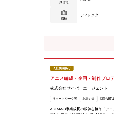
イベント・コミュニティのすべてをひ
勤務地
ダクト部門に配置され、プロダクト戦
す。【具体的な業務】■戦略・体験設
ディレクター
の設計（教材→イベント→ゼミ→コミュ
職種
習成果・受講満足度等の設計・モニタ
ルの推進■コンテンツ企画・体制構築
制作パートナーネットワークの構築・キ
生成AIを活用したコンテンツ制作・プ
ンバーマネジメント（社員・業務委託
力】■生成AI時代の新しい学習体験の
験をゼロから設計・推進できます。■経
向上・解約率低減）を直接牽引する手
入社実績あり
アニメ編成・企画・制作プロデ
株式会社サイバーエージェント
リモートワーク可
上場企業
副業制度
ABEMAの事業成長の根幹を担う「ア