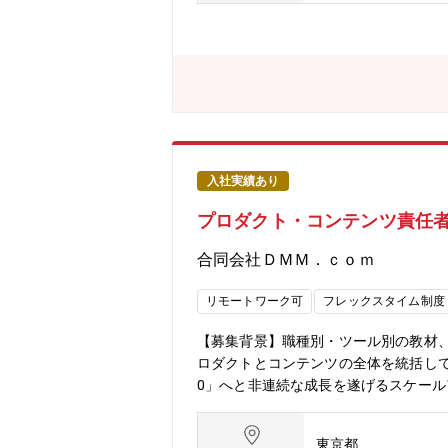
に所属し、マーケティング部門をはじ
ター、コピーライター、エディター、
リエイティブの制作についても一緒に
域で経験を積むことができます【組織構
ます。各組織は、デザイナーやディレ
った多様なクリエイター職のメンバー
入社実績あり
プロダクト・コンテンツ責任者
合同会社ＤＭＭ．ｃｏｍ
リモートワーク可
フレックスタイム制度
【募集背景】職種別・ツール別の教材
ロダクトとコンテンツの全体を統括してい
0」へと非連続な成長を遂げるスケー
り、収益基盤を強固にするプロダクト・
教育コンテンツは、視聴されただけで
東京都