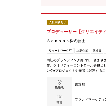
入社実績あり
プロデューサー【クリエイテ
Ｓａｎｓａｎ株式会社
リモートワーク可
上場企業
正社員
同社のブランディング部門で、さまざ
作、クオリティーコントロールを担当
ング■プロジェクトや施策に関連するス
ディレクション、制作進行■プロジェ
ーとの折衝■イベントの構成・演出、オ
東京都
するプロジェクト、サービスの例Sansan Inn
勤務地
集背景事業領域の拡大に伴う組織体制
設計、実行まで包括的に携わるため、
ブランドマーケティ
め、自身が関わったプロジェクトが最
職種