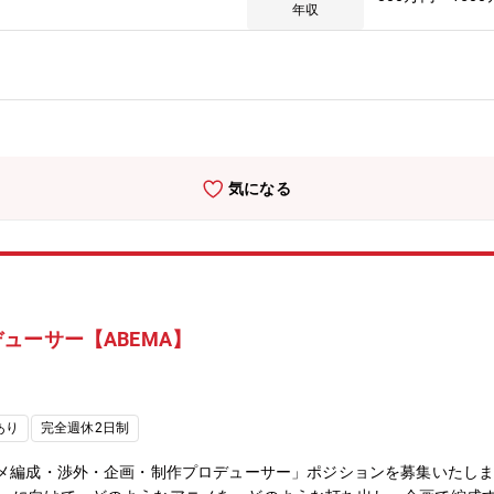
とつの学習体験としてプロデュースし、受講成果と継続率に最終責任を
年収
略・コンテンツ戦略の策定から、企画・制作・配信・データに基づく改
計・プロダクト・コンテンツ戦略の策定（事業戦略と連動したビジョン
ニティの学習導線・受講成果の最大化）■KPI・データマネジメント・
リング・改善サイクルの統括）・学習データ・行動データ・会員インサ
・ヒットコンテンツ・企画の創出（会員インサイト・競合/先行事例リサ
ャスティング統括・コンテンツ品質基準の策定・制作フローの整備・生
ロダクト運用の効率化・高度化■組織マネジメント・事業連携・プロダ
気になる
の混成チーム）・事業責任者・マーケティング責任者と連携した事業レ
創造: 変化の激しい生成AI領域において、教材、イベント、コミュニテ
営視点での事業推進: マーケティング責任者や事業責任者と肩を並べ、
応えを感じられます。
ューサー【ABEMA】
あり
完全週休2日制
ニメ編成・渉外・企画・制作プロデューサー」ポジションを募集いたし