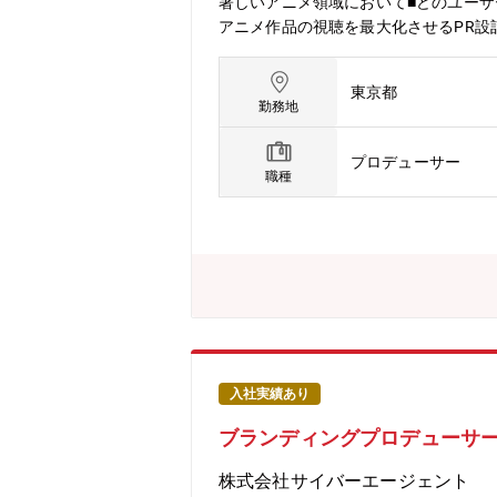
著しいアニメ領域において■どのユー
アニメ作品の視聴を最大化させるPR設
ど、アニメに関わる事業チャンス全て
るビジネスモデル設計、事業計画の策定
東京都
な経営資源・アセットの理解を深めて
勤務地
とを期待しています。ご経歴やご意向に
合ございます。【本ポジションの魅力】
プロデューサー
できます。■編成・渉外・企画・制作
職種
す。■経営層と近い距離でデータ分析
す。■声優やクリエイター、パートナ
いポジションです。【事業内容】ABE
て幅広いジャンルのコンテンツを視聴者
料」で楽しめるだけでなく、ABEMA
げてきました。当社は、リアルタイム
続けています。常に新しいアイデアや
入社実績あり
ブランディングプロデューサ
株式会社サイバーエージェント