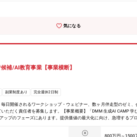
めとしたさまざまな部門と連携しながら業務に取り組むことができます
フロントエンドエンジニアといったクリエイター職のメンバーが在籍し
取り組むことができます■目的や対象が異なった、さまざまなイベント
成】2026年1月現在、ブランディングに携わっているメンバーは50
気になる
クター、コピーライター、エディター、フロントエンドエンジニアとい
に加え、事業部や組織を横断したプロジェクトを担当するビジネス職の
候補/AI教育事業【事業横断】
副業制度あり
完全週休2日制
、毎日開催されるワークショップ・ウェビナー、数ヶ月伴走型のゼミ、
ただく責任者を募集します。【事業概要】「DMM 生成AI CAMP 学び
ルアップのフェーズにあります。提供価値の最大化に向け、急増するプ
コンテンツ責任者を募集します。【ミッション】■「学んだ」で終わら
は意味がありません。受講者が実務で使いこなし、成果を出せるように
800万円～150