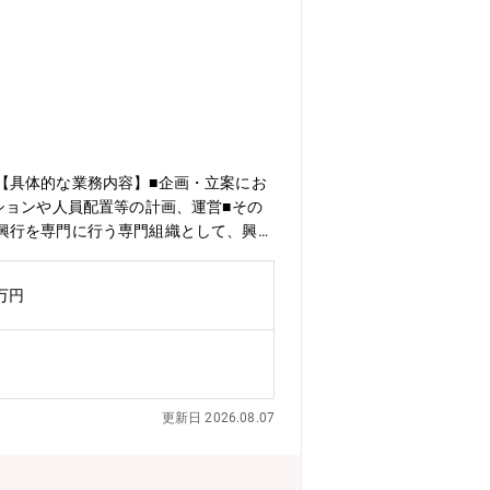
【具体的な業務内容】■企画・立案にお
ションや人員配置等の計画、運営■その
興行を専門に行う専門組織として、興行
するエンターテインメントサービスの提供
「ABEMA」による初の東京ドーム興行
0万円
 ONLINE LIVE」による配信でも多くの方々
AGE(レイジ)」を開催するほか、プロ
NG “LAST” LOVE ～HOLD OUT～」を
設され、これにより、興行事業へ本格参
ジェントグループが培ってきたノウハウ
更新日 2026.08.07
推進し、エンターテインメント産業への