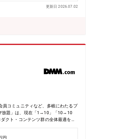
■所属部門には、デザイナーやディレク
更新日 2026.07.02
ており、プロジェクトの実行に必要なク
やプロジェクトに携わるため、幅広い領
名以上おり、各事業部や組織に所属してい
った、さまざまなバックグラウンドを持
メンバーなどで構成されています。
会員コミュニティなど、多岐にわたるプ
放題」は、現在「1→10」「10→10
ロダクト・コンテンツ群の全体最適を図
せず、「使える」に変える。生成AIの
なってはじめて価値になります。教材・
0万円