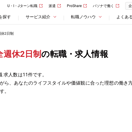
U・I・Jターン転職
派遣
ProShare
パソナで働く
企
を探す
サービス紹介
転職ノウハウ
よくあ
週休2日制
全週休2日制
の転職・求人情報
 求人数は11件です。
がら、あなたのライフスタイルや価値観に合った理想の働き
す。