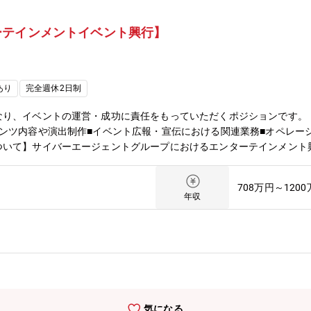
ーテインメントイベント興行】
あり
完全週休2日制
なり、イベントの運営・成功に責任をもっていただくポジションです。
ンツ内容や演出制作■イベント広報・宣伝における関連業務■オペレー
ついて】サイバーエージェントグループにおけるエンターテインメント
した。当社では、かねてより新しい未来のテレビ「ABEMA」をはじめと
環としてイベントを開催する機会が増えてきています。今年7月には、
708万円～120
uced by Com.～』を開催し、約4万人の来場を記録するとともに「ABEMA PPV
年収
ープ子会社CyberZでは2016年より国内最大級eスポーツイベント「R
hocoZAP presents KEIJI MUTO GRAND FINAL PRO-WRESTLI
ャンルの興行を行ってまいりました。上記の背景により、興行本部が新
宣伝・広告をワンストップで提供いたします。今後とも、サイバーエー
行を提供するとともにデジタル活用によって新たな収益創出を総合的に
気になる