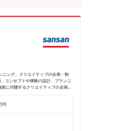
ンニング、クリエイティブの企画・制
画、コンセプトや体験の設計、プランニ
施策に付随するクリエイティブの企画、
ロール■社内のメンバーや外部パートナ
経験などを踏まえて決定します。▼担当
0万円
「Bill One」「Contract One」募
ェクトにおいてコンセプト設計から体験
ービスのブランディングを担当するた
ができます■自社のブランディング部門