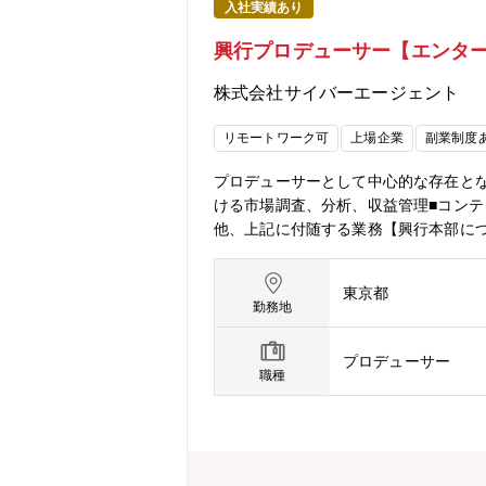
入社実績あり
興行プロデューサー【エンタ
株式会社サイバーエージェント
リモートワーク可
上場企業
副業制度
プロデューサーとして中心的な存在と
ける市場調査、分析、収益管理■コンテ
他、上記に付随する業務【興行本部に
本部が2023年10月に新設いたしま
を行ってまいりましたが、近年はその一
東京都
『Creator Dream Fes ～prod
勤務地
にご視聴いただきました。また、当社グル
レス事業会社CyberFightでは武藤敬司引退試合「c
プロデューサー
東京ドーム大会にて開催し、様々なジ
職種
入し、「ABEMA」を核にした制作・
を生かすことで、高品質なイベント興
貢献を目指してまいります。