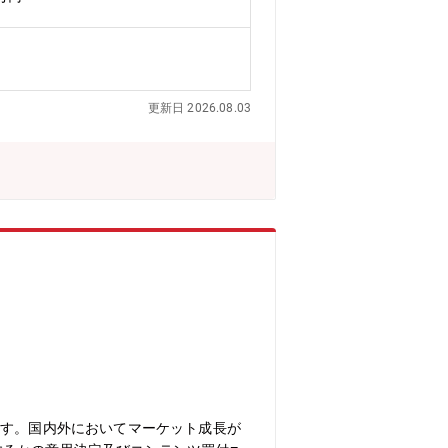
負っていただきます。【業務内容】プロ
善までを一気通貫で担っていただきま
・ロードマップの設計）・学習体験全体
KPIマネジメント（継続率・完走率・学
イトに基づく体験改善の仮説検証サイク
更新日 2026.08.03
ーチに基づく企画の意思決定）・講師・
成AIの進化に追随する更新体制の構築
クト・コンテンツ組織の構築・採用・メ
ベルの意思決定・実行【ポジションの魅
ィを複合的に組み合わせた最先端の学習体
プロダクトの質で事業全体の成長（LTV
ます。国内外においてマーケット成長が