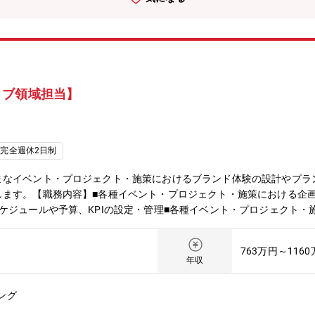
ィブ領域担当】
完全週休2日制
まなイベント・プロジェクト・施策におけるブランド体験の設計やプラ
します。【職務内容】■各種イベント・プロジェクト・施策における企
ケジュールや予算、KPIの設定・管理■各種イベント・プロジェクト・
クトや施策の実行における体験やクリエイティブのクオリティーコント
ペレーションなどの構築・管理※ 担当業務は個人の特性やキャリア・
763万円～116
ovation SummitSansan KBCオーガスタゴルフトーナメント「Sansan」
年収
強化のため【ポジションの魅力】■イベントをはじめとする各種プロジ
これまでに培った能力や経験を存分に発揮することができます■自社サ
ング
終的に事業貢献を果たすところまでクオリティーや効果を追求すること