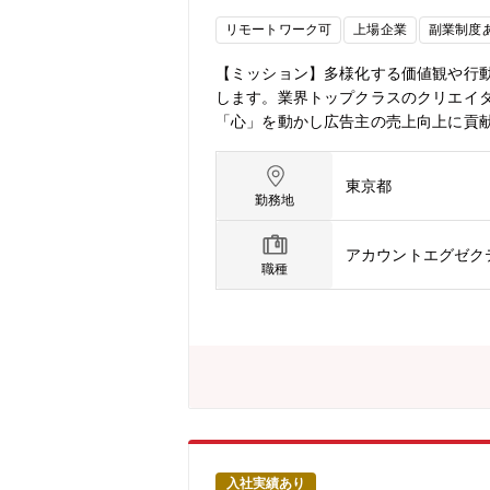
リモートワーク可
上場企業
副業制度
【ミッション】多様化する価値観や行
します。業界トップクラスのクリエイタ
「心」を動かし広告主の売上向上に貢
ィブ新規事業部署発足に伴う採用です
の掛け算で広告主様とブランドを創り
東京都
グを実現する業務をお任せします！【
勤務地
ーサーとして次世代のブランド構築を
と実行管理■質の高いクリエイティブを
アカウントエグゼク
た統合的プランニング■デジタルメディ
職種
【本ポジションの魅力】■国内トップ企
の実践■業界一流のクリエイターと協働
イクルを実現する経験【インターネット
年の創業からサービスを提供しており、
ーとして市場を牽引しています。現在は
入社実績あり