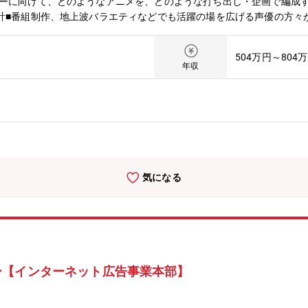
ザーに向けて、どのようなアニメを、どのような打ち出し・企画で編成
計■番組制作、地上波バラエティなどでも活躍の場を広げる声優の方々
を最大化させることをミッションとしています。経営層と伴走しながら
の検討・実行なども行っていただきます。入社後、まずはメンバーと並
504万円～804
いただきます。その後、アニメチャンネルアニメ編成・渉外・企画・制
年収
応じて、渉外/編成/宣伝/制作などどこかに特化したミッションをお
■国内外で成長著しいアニメマーケットにおいて、ABEMAのアニメ
・宣伝など、アニメに関わる一連のバリューチェーンに幅広く関与し、
や事業計画の策定に携わりながら、メディアビジネス・コンテンツビジ
ー企業など多様なステークホルダーと協業し、新しい視聴体験・エンタ
MAは、テレビ朝日とサイバーエージェントの共同出資によって2016年
に提供しています。ニュース、スポーツ、アニメ、バラエティなど、幅
気になる
ならではのオリジナルコンテンツやスポーツの生配信を通して多くの方
配信とオンデマンド視聴を組み合わせた全く新しい視聴体験を提供し、
技術を取り入れ、エンタメの未来を共に創り上げる仲間を募集していま
ー【インターネット広告事業本部】