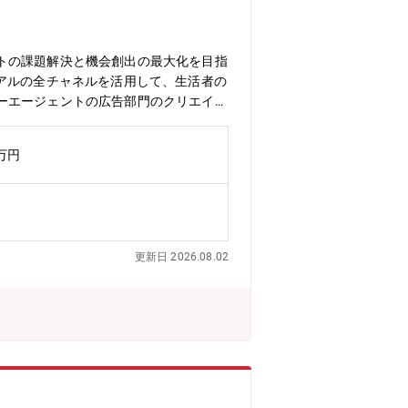
トの課題解決と機会創出の最大化を目指
アルの全チャネルを活用して、生活者の
ーエージェントの広告部門のクリエイテ
ター×ネット広告トップクラスの強み」
業成長を最大化する次世代ブランディン
0万円
の広告部門で、ブランディングプロデュ
は】■クライアントのブランド戦略立案
推進■デジタルとマスメディアを融合し
づくパフォーマンス分析と最適化推進
I技術を融合した最先端ブランディング
更新日 2026.08.02
■高い裁量権を持ち、迅速なPDCAサ
うインターネット広告事業。 1998
ターネット広告のリーディングカンパニ
を拡大しDX推進に取り組んでいます。