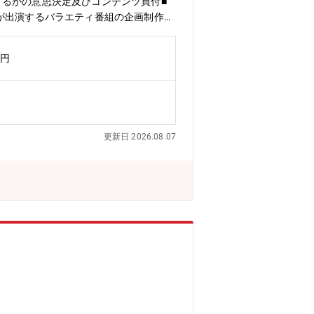
するかの意思決定及びコンテンツ買付■
が出演するバラエティ番組の企画制作な
、データ分析、マーケット調査、関連す
走しABEMAのビジネスモデルや様々
万円
作プロデューサーとして活動いただくこ
任せする場合と、横断的にお任せする場
戦略の中核メンバーとして事業成長を牽引
裁量を持って意思決定することができま
ネスの知見を総合的に磨くことができま
更新日 2026.08.07
メ体験を世の中に届けるやりがいの大き
に設立され、"新しい未来のテレビ"とし
広いジャンルをを24時間365日「無
にご利用いただけるメディアへ成長を遂
日々進化するメディアの最前線で挑戦を
す。