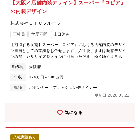
【大阪／店舗内装デザイン】スーパー『ロピア』
の内装デザイン
株式会社ＯＩＣグループ
正社員
学歴不問
土日休み
【期待する役割】スーパー『ロピア』における店舗内装のデザイ
ン担当としての業務をお任せします。入社後、まずは既存デザイ
ンの加工やリサイズをメインに担当いただき、ゆくゆくは自ら企
画・デザインも手掛けていただきます。【募集背景】今後も全国
勤務地
大阪府
的に店舗拡大を見据えており、組織を強化します【職務内容】■既
存デザインの加工やリサイズ■内装デザイン（売り場ごとに合わせ
年収
329万円～500万円
たデザイン設計、例：鮮魚コーナーでは魚や海のイメージ等）■企
画したデザインの部長陣への提案や打合せ■施工会社など関係各所
職種
パタンナー・ファッションデザイナー
との打合せ【魅力】今後も多くの店舗拡大を見据えており、自身
更新日 2026.05.21
が企画・デザインしたものを、新店舗の内装として多くのお客様
にお届けすることができる、非常にやりがいのある業務です。成
果に応じて、給与や役職として社員へ還元する風土です！【組織
気になる
構成】店舗デザイン部：9名（20代～40代と幅広い層が在籍）
入社実績あり