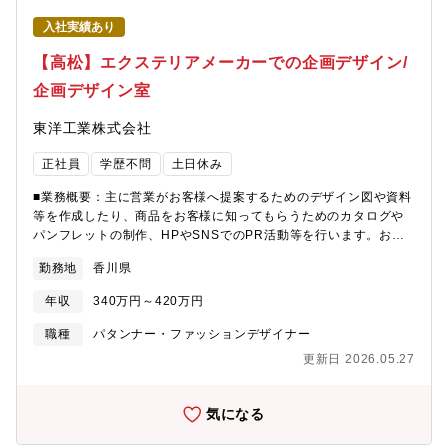
入社実績あり
【高松】エクステリアメーカーでの企画デザイン/
企画デザイン室
東洋工業株式会社
正社員
学歴不問
土日休み
■業務概要：主に営業がお客様へ提案するためのデザイン図や資料
等を作成したり、商品をお客様に知ってもらうためのカタログや
パンフレットの制作、HPやSNSでのPR活動等を行います。お客
さまとの直接のやり取りは基本的に営業が行なうため、スムーズ
勤務地
香川県
にやり取りできるようバックオフィスからサポートします。■業務
詳細：エクステリア製品のデザイン図作成／ランドスケープ製品
年収
340万円～420万円
のデザイン図作成／自社製品のカタログ製作／HPやSNS等の更
新・運用／販促企画立案
職種
パタンナー・ファッションデザイナー
更新日 2026.05.27
気になる