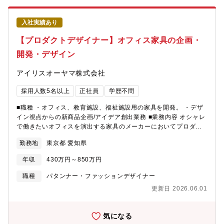
入社実績あり
【プロダクトデザイナー】オフィス家具の企画・
開発・デザイン
アイリスオーヤマ株式会社
採用人数5名以上
正社員
学歴不問
■職種 ・オフィス、教育施設、福祉施設用の家具を開発。 ・デザ
イン視点からの新商品企画/アイデア創出業務 ■業務内容 オシャレ
で働きたいオフィスを演出する家具のメーカーにおいてプロダク
トデザイン、開発をお任せします。 主力商品は「enKAK」や
勤務地
東京都 愛知県
SDGsを実現する家具など。商品カテゴリーや素材の枠にとらわれ
ず、デザインから設計まで一貫して開発可能。発想は自由です。
年収
430万円～850万円
新たな当社の商品をデザインしてください！ ■具体的には 企画立
案からデザイン、構造設計、工場との打ち合わせ、試作、立ち上
職種
パタンナー・ファッションデザイナー
げまで一貫して関わっていただきます。 ・企画の具現化、デザイ
更新日 2026.06.01
ン提案、量産対応までの一連の対応 ・具体的なデザイン形状の提
案、2D・3Dデータでの製図 ・最終製品を実現するまでの交渉 ・
製品のCMFコントロールや、品質の最良化 ・完成！ 開発を強化す
気になる
るため5名以上の複数名採用を予定。 組織をけん引するマネジメ