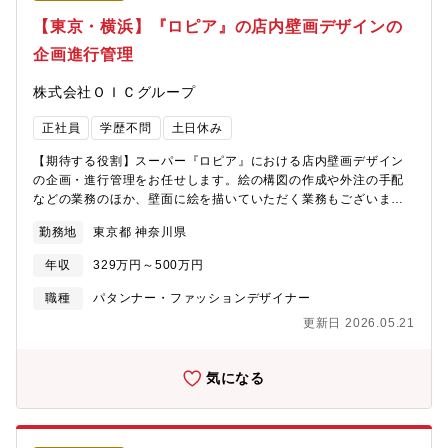
【東京・横浜】『ロピア』の店内壁画デザインの
企画進行管理
株式会社ＯＩＣグループ
正社員
学歴不問
土日休み
【期待する役割】スーパー『ロピア』における店内壁画デザイン
の企画・進行管理をお任せします。絵の構図の作成や外注の手配
などの業務のほか、壁面に絵を描いていただく業務もございま
す。【職務内容】■壁画デザインの企画(売り場ごとに合わせたデ
勤務地
東京都 神奈川県
ザイン、例：鮮魚コーナーでは魚や海のイメージ等) ■納期までの
進行管理 ■企画したデザインの部長陣への提案や打合せ など 【魅
年収
329万円～500万円
力】今後も多くの店舗拡大を見据えており、自身が企画・デザイ
ンした店舗の内装を多くのお客様にお届けすることができ、非常
職種
パタンナー・ファッションデザイナー
にやりがいのある業務です。 ※成果に応じて、給与や役職として
更新日 2026.05.21
社員へ還元する風土です！【募集背景】今後も全国的に店舗拡大
を見据えており、組織を強化します。【組織構成】店舗デザイン
部：9名（20代～40代と幅広い層が在籍）
気になる