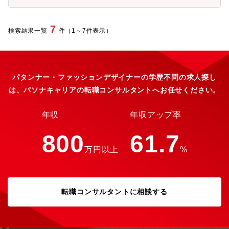
ントポジションに就くチャンスもあります！ 【採用時の雇用形
態】3パターンでの採用可能性がございます。※いずれの雇用パタ
ーンでも初期契約期間（3-6ヶ月）を設ける場合があります。
7
検索結果一覧
件（1～7件表示）
（1）正社員いわゆる無期契約の採用です。 ただし入社初年度の
み年俸制を採用しております。ご提案の想定年収が業績や残業時
間の増減で変動することを極力防ぐことを目的にしています。、
ご経験や能力に応じた社内等級を想定し、一時金や各種手当を含
めた年俸をご案内します。2年目より社内規定に沿って等級を付与
パタンナー・ファッションデザイナーの学歴不問の求人探し
します。（2）年俸制正社員 上記（1）とは異なり、2年目以降も
は、パソナキャリアの転職コンサルタントへお任せください。
能力・職務・業務量等に応じた年俸の見直し・提示を行います。
（3）年俸制契約社員 おおむね50歳以上の方を対象にしておりま
す。 上記（2）と同様に毎年年俸の見直し・提示を行います。ま
年収
年収アップ率
た、退職金は対象外となります。 入社時の初期契約は6ヶ月、次
の契約期間は1年ごとの更新です。 ※契約社員でご入社いただい
800
61.7
た後、正社員へ待遇変更を行う場合もあります。 ●手当の例 ・通
万円以上
%
勤手当（月45,000円まで 公共交通機関または自家用車で通勤の
場合支給） ・地域手当（東京・神奈川/基本給の13％ 埼玉・千
葉・大阪・兵庫/基本給の8％ 静岡県3％) ・家族手当（社会保険
の扶養家族について 配偶者/月10,000円 18歳未満の子/月
転職コンサルタントに相談する
5,000円） ・職技手当（弁護士・弁理士・博士号/月50,000円
等） ・住宅手当（月20,000円 ※勤続年数により変動有、入社後
の転勤時は別途、家賃補助制度を適用） ・見込残業手当（月20～
30時間の残業代をみなしで固定支給、超過分は別途時間外手当を