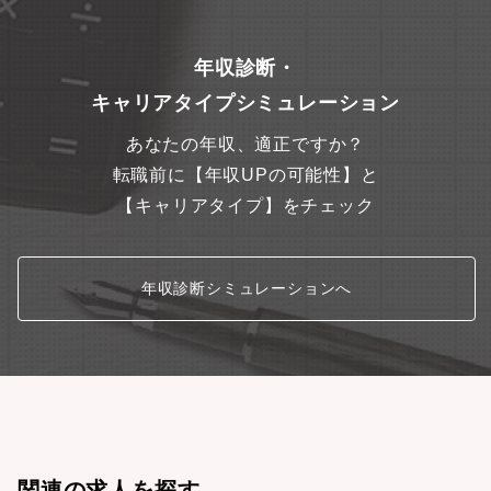
支給） ※年俸制の場合は、手当の対象外となります。 いずれも会
社規定により対象者に支給します。 入社の際に転居が必要な場
合、転居費用や住居初期費用は個人負担です。 入社後に会社指示
年収診断・
による転勤が発生した場合は、転居費用や住居初期費用を会社が
負担します。 【事前提出資料】履歴書およびポートフォリオ ポー
キャリアタイプシミュレーション
トフォリオについては、画質が荒くとも構いませんので2MB以下
になるようにサイズダウンをお願いいたします。 ※（解像度の高
あなたの年収、適正ですか？
い）ポートフォリオの原本については、面接の際にご持参いただ
ければと存じます。
転職前に【年収UPの可能性】と
【キャリアタイプ】をチェック
年収診断シミュレーションへ
関連の求人を探す