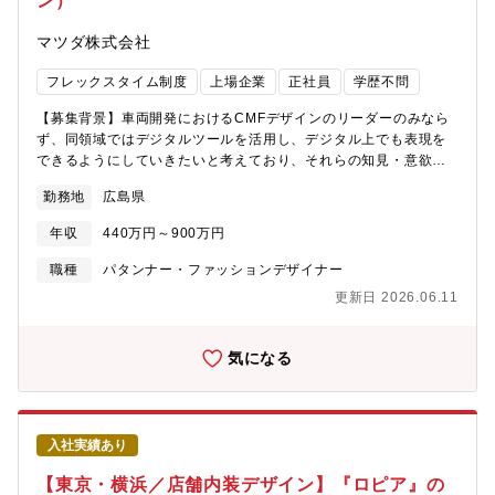
ン）
マツダ株式会社
フレックスタイム制度
上場企業
正社員
学歴不問
【募集背景】車両開発におけるCMFデザインのリーダーのみなら
ず、同領域ではデジタルツールを活用し、デジタル上でも表現を
できるようにしていきたいと考えており、それらの知見・意欲の
ある方を求めております。【部門ミッション】色や素材の提案は
勤務地
広島県
もちろん、そのコーディネーションが持つ価値を定義し更には車
両全体のデザイン表現としての世界観を構築する事を目標として
年収
440万円～900万円
開発をリードします。【職務概要】量産車開発におけるCMF領域
のデザイナーとして、デザイン提案・量産化に向けた関係部門と
職種
パタンナー・ファッションデザイナー
の折衝、承認用・確認用デザインモデル制作の指示等、一連の開
更新日 2026.06.11
発業務を上司の指示のもとご担当頂きます。またデジタルツール
を用いたCMF領域における先行開発としてのコンセプト立案及び
新価値の創造・世界観構築へ挑戦頂き、新たな業務プロセスの構
気になる
築も担当して頂きます。※CMFとはモノの表面を構成する
Color(色),Material(素材),Finishing(加工)の3要素【ポジション特
徴】・将来的にはCMFデザイナーとして内装/外装どちらも携わる
可能性があります。外装色は現在特定のメンバーでタスクチーム
入社実績あり
を組んで開発していますがメンバーは固定ではなく各自のキャリ
アやグループ全体のスキルアップも考えた編成・構成で不定期に
【東京・横浜／店舗内装デザイン】『ロピア』の