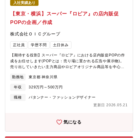
入社実績あり
【東京・横浜】スーパー『ロピア』の店内販促
POPの企画／作成
株式会社ＯＩＣグループ
正社員
学歴不問
土日休み
【期待する役割】スーパー『ロピア』における店内販促POPの作
成をお任せします(POPとは：売り場に置かれる広告や展示物)。
売り出していきたい主力商品やロピアオリジナル商品等を中心
に、企画と作成を行います。【職務内容】■部長や売り場スタッフ
勤務地
東京都 神奈川県
と打合せを行い、POPデザイン・売り文句・商品アピールポイン
トなどを企画します■店舗ごとで店内の雰囲気や売り出す商品も変
年収
329万円～500万円
わるため、新規オープンする店舗に関しては、実際に足を運んで
企画・作成等を行います。(一部出張の可能性あり) 【魅力】日々
職種
パタンナー・ファッションデザイナー
ご来店される多くのお客様に対して、自身が企画・デザインした
更新日 2026.05.21
POPを通して購買意欲に繋げていただく、やりがいのある業務で
す。【募集背景】今後も全国的に店舗拡大を見据えており、組織
を強化します。【組織構成】店舗デザイン部：9名（20代～40代
気になる
と幅広い層が在籍）