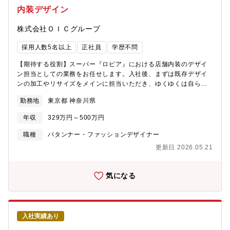
変更します。・サプライヤ等で特定の領域を極めて来られた方は
内装デザイン
さらに広範囲でご活躍の幅を広げて行くことができます。ご入社
いただく方には内装トータルでのコーディネーションや世界観・
株式会社ＯＩＣグループ
提供価値の提案を期待しております。表皮素材だけでなく部品塗
装色、成形フィルム等多岐に渡る製品化の経験・挑戦が可能で
採用人数5名以上
正社員
学歴不問
す。・現メンバーには各領域のスペシャリストがおり、そのよう
な環境で知見やスキルを習得しながらデザイナーとしてステップ
【期待する役割】スーパー『ロピア』における店舗内装のデザイ
アップいただけます。また、「新しい提供価値をつくること」が
ン担当としての業務をお任せします。入社後、まずは既存デザイ
業務の本質のため、どんな業種の方でも十分に活躍できるチャン
ンの加工やリサイズをメインに担当いただき、ゆくゆくは自ら企
スがあります。【入社後イメージ】デザイン本部プロダクション
画・デザインも手掛けていただきます。【募集背景】今後も全国
デザインスタジオへ配属。入社後1年程度は上司の指導のもと車両
勤務地
東京都 神奈川県
的に店舗拡大を見据えており、組織を強化します【職務内容】■既
開発のプロセスをOJTにて学んで頂きつつ、デジタルツールを活
存デザインの加工やリサイズ■内装デザイン（売り場ごとに合わせ
用した素材・質感表現および量産CMFデザイン開発のスペシャリ
年収
329万円～500万円
たデザイン設計、例：鮮魚コーナーでは魚や海のイメージ等）■企
ストとしてご活躍頂けることを期待しております。【選考ステッ
画したデザインの部長陣への提案や打合せ■施工会社など関係各所
職種
パタンナー・ファッションデザイナー
プ】①書類審査：職務経歴書およびポートフォリオの提出②1次面
との打合せ【魅力】今後も多くの店舗拡大を見据えており、自身
接：面接、質疑応答など※現在はTeams会議での実施③課題制
更新日 2026.05.21
が企画・デザインしたものを、新店舗の内装として多くのお客様
作：与えられたテーマに沿って、作品を製作していただきます。
にお届けすることができる、非常にやりがいのある業務です。成
∟ご希望の職種や状況により内容が変わります。⑤2次面接：実技
果に応じて、給与や役職として社員へ還元する風土です！【組織
気になる
プレゼンテーションと面接
構成】店舗デザイン部：9名（20代～40代と幅広い層が在籍）
入社実績あり