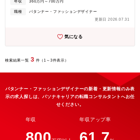
年収
360万円～700万円
た上で、現代的な解釈でデザインを行います。ブランド価値を高
め、お客様にご満足いただける商材を作るため、素材選定から縫
職種
パタンナー・ファッションデザイナー
製仕様まで細部まで拘って企画するため、モノづくりに対して熱
更新日 2026.07.31
意がある方のご応募をお待ちしております！※ 株式会社ビショッ
プ（セレクトショップBshop運営・小売業）のグループ会社であ
る株式会社ボーイズの配属となります
気になる
3
検索結果一覧
件（1～3件表示）
パタンナー・ファッションデザイナーの新着・更新情報のみ表
示の求人探しは、パソナキャリアの転職コンサルタントへお任
せください。
年収
年収アップ率
800
61.7