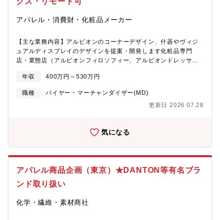
クス・リモート可
アパレル・消費財・化粧品メーカー
【主な業務内容】アルビオンのコーナーデザイン、什器やヴィジ
ュアルディスプレイのデザインを提案・開発します化粧品専門
店・業態店（アルビオンフィロソフィー、アルビオンドレッサ
ー、アトリエアルビオン）・百貨店・海外店舗・空港DFSなど各
年収
400万円～530万円
流通において、アルビオン・エレガンス・イグニ ス・アナスイ・
ポール＆ジョーなど全ブランドのコーポレートアイデンティティ
職種
バイヤー・マーチャンダイザー(MD)
となるコーナーデザインや、 商品を試したくなるテスター什器や
更新日 2026.07.28
ヴィジュアルディスプレイを今までにないデザイン・機能・新素
材を用いて提案・開発をし、設計・施工・制作の進行管理、施工
会社への依頼・立ち会い、コスト管理までトータルで行います。
気になる
【具体的な仕事内容】＜店舗開発＞新店・リニューアル時の店舗
空間やイベント空間のデザイン設計・店舗空間の企画デザイン・
平面図・立体図の作成、プレゼン資料の作成・基本設計、施工業
者への依頼、立会い など＜ディスプレイ＞新製品発売時及び、
アパレル商品企画（東京）★DANTON等有名ブラ
プロモーションごとのディスプレイデザイン・什器やPOPを含め
たディスプレイの企画提案・図面・パース・見本の作成 など
ンド取り扱い
【配属部署】部署名：店舗開発グループ 15名・店舗空間デザイ
ナー：10名・ビジュアルディスプレイデザイナー：3名・スーパー
化学・繊維・素材商社
バイザー：1名・グループ長：1名 【事業内容】創業以来、?級化
粧品（スキンケア、メイクアップ、フレグランス、ヘアケアな