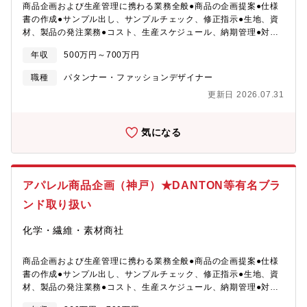
商品企画および生産管理に携わる業務全般●商品の企画提案●仕様
ど）の企画から製造、および全国の?流百貨店・有?化粧品専?店を
書の作成●サンプル出し、サンプルチェック、修正指示●生地、資
通じて販売をおこなっています。＜展開ブランド＞?アルビオン、
材、製品の発注業務●コスト、生産スケジュール、納期管理●対外
イグニス、エレガンス、アナスイ、ポール＆ジョー【MISSON】
交渉出張について、東京オフィスの場合7月～10月の期間中、神戸
アルビオンは、世の中にまだ「?級品」という概念がない20世紀の
年収
500万円～700万円
への出張が発生いたします。（頻度の目安：週2日程度）〈求める
半ば、1956年3?に「世界?のプレステージメーカーになる」とい
人物像〉それぞれのブランドの歴史や背景を重んじた上で、現代
う夢を持って誕?いたしました。化粧品も?も、徹底的に“本物志
職種
パタンナー・ファッションデザイナー
的な解釈でデザインを行います。ブランド価値を高め、お客様に
向”にこだわり、独創的かつ?品質な化粧品を?み出す「商品開
更新日 2026.07.31
ご満足いただける商材を作るため、素材選定から縫製仕様まで細
発?」、対?による接客・販売を貫く「限定した流通」、化粧品の
部まで拘って企画するため、モノづくりに対して熱意がある方の
知識のみならず、礼儀作法まで徹底して教育する「?材育成」を軸
ご応募をお待ちしております！※ 株式会社ビショップ（セレクト
に、常に新しいことにチャレンジしております。これからもお客
気になる
ショップBshop運営・小売業）のグループ会社である株式会社ボ
様の期待やイメージを遥かに超える、真に価値のある?級化粧品を
ーイズの配属となります
創り上げてまいります。
アパレル商品企画（神戸）★DANTON等有名ブラ
ンド取り扱い
化学・繊維・素材商社
商品企画および生産管理に携わる業務全般●商品の企画提案●仕様
書の作成●サンプル出し、サンプルチェック、修正指示●生地、資
材、製品の発注業務●コスト、生産スケジュール、納期管理●対外
交渉〈求める人物像〉それぞれのブランドの歴史や背景を重んじ