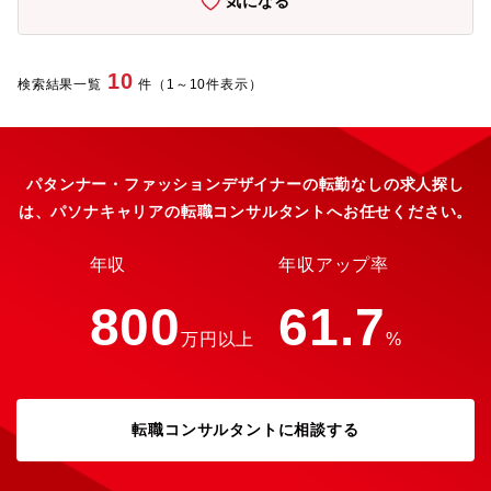
気になる
全。業務に慣れた後は週3日のテレワークも可能で、ワークライフ
バランスを保ちながらキャリアアップを目指せます。変革への意
志を持ち、自ら最適な手法を模索できる方を歓迎。ブランドの
「資産価値」を高める、やりがいの大きな環境です。【働き
10
検索結果一覧
件（1～10件表示）
方】・在宅勤務：可(上限週3回)・副業・兼業可 ※他の会社等に雇
用されないことを条件に 一部副業・兼業を許可しております・残
業：15-20時間程度【同社の今後の戦略】高品質な日本製靴下を軸
に、国内外でのブランド強化・EC拡大・サプライチェーン高度化
を推進し、グローバル展開を加速しています。■ブランド価値の強
パタンナー・ファッションデザイナーの転勤なしの求人探し
化とプレミアム戦略国内生産による高品質な靴下を軸に、
は、パソナキャリアの転職コンサルタントへお任せください。
「Tabio」ブランドの価値向上を推進。単なる日用品ではな
く、“価値あるファッションアイテム”としてのポジション確立を目
指します。■国内外での店舗・販路拡大国内の最適立地への出店戦
年収
年収アップ率
略を強化するとともに、ロンドン・パリを中心とした欧州やアジ
アなど海外展開を拡大し、グローバルブランドとしての地位確立
800
61.7
を進めています。■EC・OMO戦略の推進EC（オンライン）販売
万円以上
%
の強化と店舗との連携（OMO）により、顧客接点の最大化と購買
体験の向上を図り、将来的な収益の柱として育成します。■サプラ
イチェーン強化による競争力向上店舗・物流・生産を一体化した
独自のネットワークを活用し、在庫ロスの削減と顧客ニーズへの
転職コンサルタントに相談する
迅速な対応を実現。多品種少量生産による高付加価値ビジネスを
さらに強化します。■商品開発力の強化ファッショントレンドと顧
客ニーズの収集を基に、機能性（快適性・健康・スポーツ）とデ