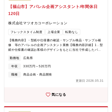
すので、製品の品質確認や、現場の服作りを見ていただくため海
【福山市】アパレル企画アシスタント/年間休日
外出張が発生する場合があります。（出張先：ミャンマー、ベト
120日
ナム、バングラデシュ、中国）【組織構成・募集背景】3名。売り
上げ拡大に伴う増員採用となります。大手メーカーチーム、その
株式会社マツオカコーポレーション
他のブランドで分かれておりますが、レディースやメンズ担当な
どは分かれておりませんので、幅広いスキルを身につけることが
フレックスタイム制度
上場企業
転勤なし
できます。【働きやすさ】・残業平均月20時間と少なく、フレッ
クス制導入、年間休日120日とお休みも多いため、働きやすい環境
【職務内容】・型紙や仕様書の確認・サンプル検品・サンプル補
です。・服飾の知識がある方はこれまでの経験を活かして、ユニ
修 等のアパレルの企画アシスタント業務【職務内容詳細】1．型
クロなどの大手アパレル製品の企画に携わることができます。
紙や仕様書の確認お客様のデザインをもとに当社で作成したパタ
ーンについて、不備や相違点がないかを確認します。２．サンプ
勤務地
広島県
ル検品工場から上がってきたサンプル品が、お客様の求めるカタ
チに出来上がっているか確認するほか、工場への改善要望を抽出
年収
330万円～520万円
します。３．サンプル補修お客様の要望レベルに至らないものに
ついては、オフィス内で補修業務を行います。※将来的に、ご希
職種
商品企画・商品開発
望や適性に応じて、OEM生産における素材や製品などの提案業務
更新日 2026.05.31
をお任せすることもあります。【組織構成】本社にて企画アシス
タント職として約15名が在籍しています。※入社後は、OJT教育
で徐々に業務を覚えていただきます。【働きやすさ】残業平均月
気になる
20時間と少なく、フレックス制導入、年間休日120日とお休みも
多いため、働きやすい環境です。