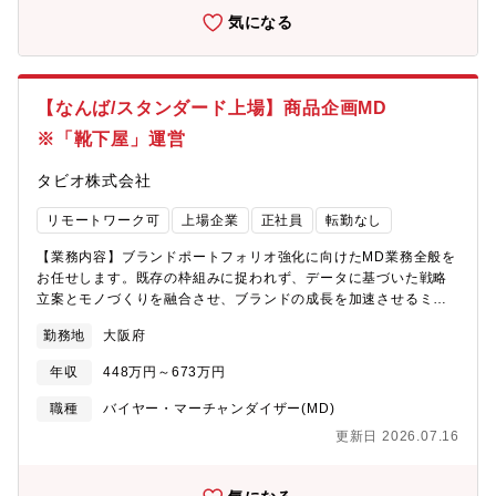
気になる
【なんば/スタンダード上場】商品企画MD
※「靴下屋」運営
タビオ株式会社
リモートワーク可
上場企業
正社員
転勤なし
【業務内容】ブランドポートフォリオ強化に向けたMD業務全般を
お任せします。既存の枠組みに捉われず、データに基づいた戦略
立案とモノづくりを融合させ、ブランドの成長を加速させるミッ
ションを担うポジションです。・戦略的ラインナップの策定、商
勤務地
大阪府
品構成案、型数SKUの最適化・ヒット商品創出に向けたディレク
ション、差別化要因の明確化・数値管理、利益最大化、売上・仕
年収
448万円～673万円
入予算（OTB）の策定・適切な値下率、在庫回転率の管理および
業務フローの標準化・市場、競合、潜在ニーズの掘り起こしと商
職種
バイヤー・マーチャンダイザー(MD)
品への落とし込み・部門横断プロジェクト推進、業務効率化 ※変
更新日 2026.07.16
更の範囲：弊社業務全般【PRポイント】事業拡大フェーズにつ
き、裁量を持ってブランド価値を最大化する中心的存在として活
躍できます。入社後は対面でのレクチャーなどサポート体制も万