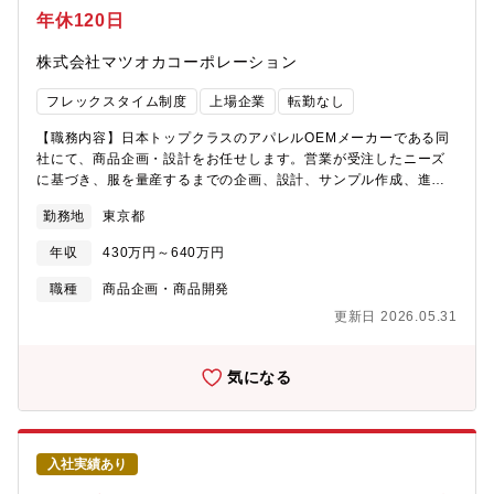
外出張が発生する場合があります。（出張先：ミャンマー、ベト
年休120日
ナム、バングラデシュ、中国）【組織構成】15名（20代後半～49
歳の方まで、幅広い年代の方が活躍しています）。大手メーカー
株式会社マツオカコーポレーション
チーム、その他のブランドで分かれておりますが、レディースや
メンズ担当などは分かれておりませんので、幅広いスキルを身に
フレックスタイム制度
上場企業
転勤なし
つけることができます。【働きやすさ】・残業平均月20時間と少
なく、フレックス制導入、年間休日120日とお休みも多いため、働
【職務内容】日本トップクラスのアパレルOEMメーカーである同
きやすい環境です。・服飾の知識がある方はこれまでの経験を活
社にて、商品企画・設計をお任せします。営業が受注したニーズ
かして、ユニクロなどの大手アパレル製品の企画に携わることが
に基づき、服を量産するまでの企画、設計、サンプル作成、進捗
できます。
管理がメイン業務です。また、ご経験によって品質管理の業務ま
勤務地
東京都
でお任せします。【商品企画・設計の業務内容】・メーカーのデ
ザイナー・パタンナーとの打ち合わせ・型紙や仕様書の確認・製
年収
430万円～640万円
品の設計、サンプル作成・生地・資材の手配・サンプル検品、工
場へのフィードバック、メーカーへの進捗報告・サンプル補修・
職種
商品企画・商品開発
一部、ODM生産案件における素材/製品提案業務 など・海外出張
更新日 2026.05.31
の可能性あり（ASEAN、中国など）上記の営業が受注したニーズ
に基づく、量産までの企画、設計、サンプル作成、進捗管理業
務。※ODM生産…製造する製品の設計から製品開発までを受託者
気になる
が行う生産方式です。通常案件の3割程度です。【品質管理の業務
内容】・品質表示など必要な試験データを確認・適切な品質表
示・リスクアセスメントとして量産時にお客様先と協力して生
産・供給できるように各種リスク対応 などの品質管理業務【業
入社実績あり
務特徴】国内に工場はなく、製造は全て海外工場で担っておりま