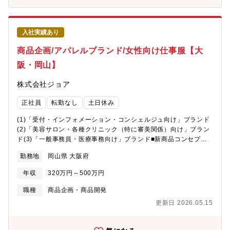
います。◆スタイリッシュなデザイン◆伝統と革新の融合◆持続
可能な価値【所属部署】生産部 企画課：11名（男性4名、女性7
名）※パタンナーは2名（女性）の方が在籍しています。
入社実績あり
商品企画/アパレルブランド/女性向け仕事服【大
阪・岡山】
株式会社ジョア
正社員
転勤なし
土日休み
(1)「受付・インフォメーション・コンシェルジュ向け」ブランド
(2)「美容サロン・各種クリニック（特に審美関係）向け」ブラン
ド(3)「一般事務員・医療事務向け」ブランド■新商品コンセプト
制作（マーケティング含む）・デザイン画作成（素材選定）・サ
勤務地
岡山県 大阪府
ンプル作成・価格設定・展示会催し商品説明など、商品企画の全
般業務に携わっていただきます。■新商品企画（春夏・秋冬の２シ
年収
320万円～500万円
ーズン）の担当をしていただき、その他で感度の高いお客様のご
要望に沿った別注案件としてデザイン画や素材選定での企画書を
職種
商品企画・商品開発
作成し、営業担当者や販売代理店と同行してユーザー企業にプレ
更新日 2026.05.15
ゼンテーションを行うケースも増えています。