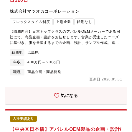
日120日
株式会社マツオカコーポレーション
フレックスタイム制度
上場企業
転勤なし
【職務内容】日本トップクラスのアパレルOEMメーカーである同
社にて、商品企画・設計をお任せします。営業が受注したニーズ
に基づき、服を量産するまでの企画、設計、サンプル作成、進捗
管理がメイン業務です。また、ご経験によって品質管理の業務ま
勤務地
広島県
でお任せします。【商品企画・設計の業務内容】・メーカーのデ
ザイナー・パタンナーとの打ち合わせ・型紙や仕様書の確認・製
年収
400万円～610万円
品の設計、サンプル作成・生地・資材の手配・サンプル検品、工
場へのフィードバック、メーカーへの進捗報告・サンプル補修・
職種
商品企画・商品開発
一部、ODM生産案件における素材/製品提案業務 など・海外出張
更新日 2026.05.31
の可能性あり（ASEAN、中国など）上記の営業が受注したニーズ
に基づく、量産までの企画、設計、サンプル作成、進捗管理業
務。※ODM生産…製造する製品の設計から製品開発までを受託者
気になる
が行う生産方式です。通常案件の3割程度です。【品質管理の業務
内容】・品質表示など必要な試験データを確認・適切な品質表
示・リスクアセスメントとして量産時にお客様先と協力して生
産・供給できるように各種リスク対応 などの品質管理業務【業
入社実績あり
務特徴】国内に工場はなく、製造は全て海外工場で担っておりま
すので、製品の品質確認や、現場の服作りを見ていただくため海
【中央区日本橋】アパレルOEM製品の企画・設計/