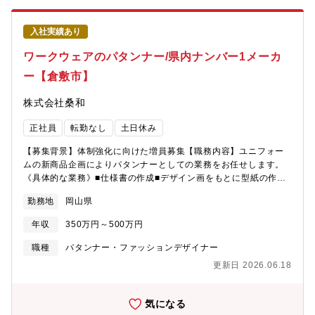
徴】・将来的にはCMFデザイナーとして内装/外装どちらも携わる
可能性があります。外装色は現在特定のメンバーでタスクチーム
入社実績あり
を組んで開発していますがメンバーは固定ではなく各自のキャリ
アやグループ全体のスキルアップも考えた編成・構成で不定期に
ワークウェアのパタンナー/県内ナンバー1メーカ
変更します。・サプライヤ等で特定の領域を極めて来られた方は
ー【倉敷市】
さらに広範囲でご活躍の幅を広げて行くことができます。ご入社
いただく方には内装トータルでのコーディネーションや世界観・
株式会社桑和
提供価値の提案を期待しております。表皮素材だけでなく部品塗
装色、成形フィルム等多岐に渡る製品化の経験・挑戦が可能で
正社員
転勤なし
土日休み
す。・現メンバーには各領域のスペシャリストがおり、そのよう
な環境で知見やスキルを習得しながらデザイナーとしてステップ
【募集背景】体制強化に向けた増員募集【職務内容】ユニフォー
アップいただけます。また、「新しい提供価値をつくること」が
ムの新商品企画によりパタンナーとしての業務をお任せします。
業務の本質のため、どんな業種の方でも十分に活躍できるチャン
《具体的な業務》■仕様書の作成■デザイン画をもとに型紙の作成
スがあります。【入社後イメージ】デザイン本部プロダクション
（CAD・手書き）■試作品の作成■他部署との調整■その他(他部署
デザインスタジオへ配属。入社後1年程度は上司の指導のもと車両
勤務地
岡山県
の手伝い、特に荷受け業務や出荷業務は繁忙期は大変忙しいの
開発のプロセスをOJTにて学んで頂きつつ、デジタルツールを活
で、部署の垣根を越えて助け合っています。（出来る範囲で）
用した素材・質感表現および量産CMFデザイン開発のスペシャリ
年収
350万円～500万円
《入社後について》入社後は先輩社員についてもらい、半年程度
ストとしてご活躍頂けることを期待しております。【選考ステッ
で社内システムや業務フローを習得していただきます。経験やス
職種
パタンナー・ファッションデザイナー
プ】①書類審査：職務経歴書およびポートフォリオの提出②1次面
キルを伸ばしてくことで、同社では若くても評価次第でキャリア
接：面接、質疑応答など※現在はTeams会議での実施③課題制
更新日 2026.06.18
アップの可能性が生まれます。《ブランドの特徴とこだわり》
作：与えられたテーマに沿って、作品を製作していただきます。
SOWAは半世紀以上にわたり、作業服を中心にユニフォームを提
∟ご希望の職種や状況により内容が変わります。⑤2次面接：実技
供し続けています。「着る人が誇りを持って生き生きと働ける作
気になる
プレゼンテーションと面接
業服」をコンセプトに、次の3つの要素をもとに商品開発を行って