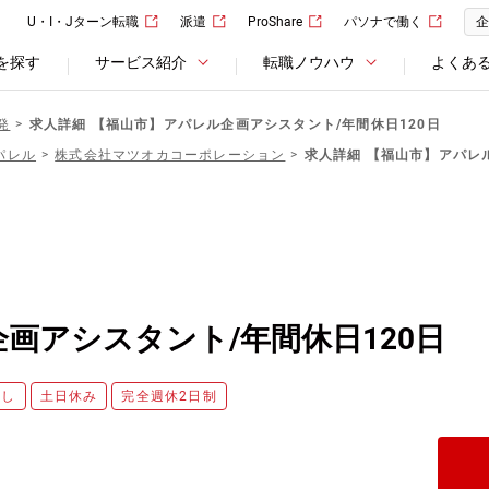
U・I・Jターン転職
派遣
ProShare
パソナで働く
企
を探す
サービス紹介
転職ノウハウ
よくあ
発
求人詳細 【福山市】アパレル企画アシスタント/年間休日120日
パレル
株式会社マツオカコーポレーション
求人詳細 【福山市】アパレ
画アシスタント/年間休日120日
なし
土日休み
完全週休2日制