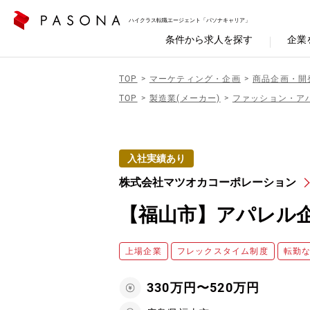
ハイクラス転職エージェント「パソナキャリア」
条件から求人を探す
企業
TOP
マーケティング・企画
商品企画・開
TOP
製造業(メーカー)
ファッション・ア
入社実績あり
株式会社マツオカコーポレーション
【福山市】アパレル企
上場企業
フレックスタイム制度
転勤
330万円〜520万円