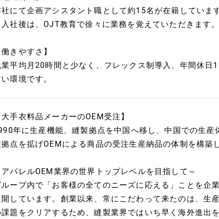
本社にて企画アシスタント職として約15名が在籍していま
※入社後は、OJT教育で徐々に業務を覚えていただきます
【働きやすさ】
残業平均月20時間と少なく、フレックス制導入、年間休日1
すい環境です。
【大手衣料品メーカーのOEM受注】
1990年に生産機能、縫製拠点を中国へ移し、中国での生
産拠点を拡げOEMによる商品の受注生産納品の体制を構築
～アパレルOEM業界の世界トップレベルを目指して～
グループ内で「お客様の全てのニーズに応える」ことを企業
展開しています。創業以来、常にこだわって来たのは、生
の課題をクリアするため、縫製業界ではいち早く海外進出を