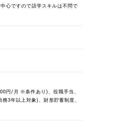
り中心ですので語学スキルは不問で
000円/月 ※条件あり)、役職手当、
勤務3年以上対象)、財形貯蓄制度、