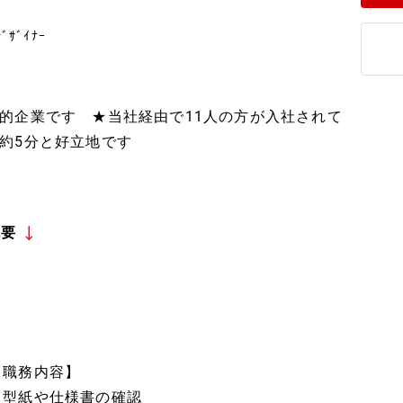
ﾞｻﾞｲﾅｰ
的企業です ★当社経由で11人の方が入社されて
約5分と好立地です
概要
【職務内容】
・型紙や仕様書の確認