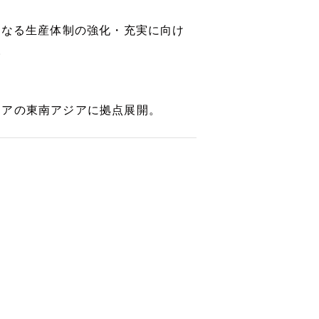
p！―。更なる生産体制の強化・充実に向け
。
シアの東南アジアに拠点展開。