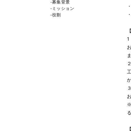
-募集背景
-ミッション
-役割