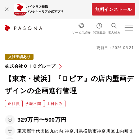
ハイクラス転職
無料インストール
パソナキャリア公式アプリ
サービス紹介
閲覧履歴
求人検索
更新日：2026.05.21
入社実績あり
株式会社ＯＩＣグループ
【東京・横浜】『ロピア』の店内壁画デ
ザインの企画進行管理
正社員
学歴不問
土日休み
329万円〜500万円
東京都千代田区丸の内,神奈川県横浜市神奈川区山内町１