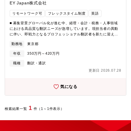
EY Japan株式会社
リモートワーク可
フレックスタイム制度
英語
■ 募集背景グローバル化が進む中、経理・会計・税務・人事領域
における高品質な翻訳ニーズが急増しています。現担当者の異動
に伴い、即戦力となるプロフェッショナル翻訳者を新たに迎え、
組織の専門性とサービス品質をさらに高めるための増員募集で
勤務地
東京都
す。多様なクライアント案件に対応し、チーム全体の成長を加速
させる重要なポジションです。■ ミッション国内外の大手企業を
年収
350万円～420万円
クライアントとし、経理・会計・税務・人事分野の英訳・和訳プ
ロジェクトをリードしていただきます。単なる翻訳作業にとどま
職種
翻訳・通訳
らず、プロジェクト推進・品質管理・業務プロセス改革にも積極
更新日 2026.07.28
的に関与し、社内外の専門家と連携しながら、グローバルビジネ
スの円滑なコミュニケーションを支える役割を担っていただきま
す。■業務内容 / Responsibilitiesサービス内容/ Services・ 主に
気になる
経理・会計・税務・人事領域に関連する社内外の和訳プロジェク
ト・ 和訳プロジェクトの支援・企画・推進・管理・改革※経験・
スキルに応じて担当して頂く役割を決定します。・ 大手日系企業
及び外資系をクライアントとした国内・国際経理・会計・税務・
1
検索結果一覧
件（1～1件表示）
人事等にかかる和訳業務（翻訳に限らず、タスク進捗管理、課題
管理、品質管理プロセス改革等）をプロフェッショナル翻訳者と
して、プロジェクト実施を担っていただきます。EYの国内外の専
門家と連携しながら業務を推進することで、インタナショナルチ