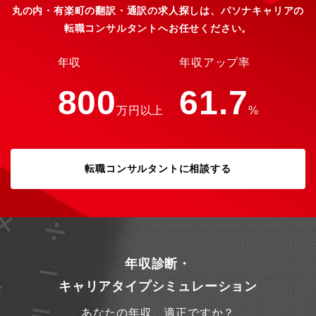
ームで業務遂行する経験や翻訳にかかわる専門的な業務を実施す
丸の内・有楽町の翻訳・通訳の求人探しは、パソナキャリアの
ることが可能です。■ 組織構成部署人数：全体で約20名チームの
転職コンサルタントへお任せください。
特徴：英訳を専門とする5名のワークストリームに所属していただ
きます。30代中心の活気あるチームで、互いに意見を交わしなが
ら高品質な翻訳を追求。翻訳者の育成環境も整っており、入社後1
年収
年収アップ率
年間は特にチームでの協働や成長を重視しています。■ 働き方・
基本的に在宅勤務中心。遠隔地からのフルリモートも、経験・ス
800
61.7
キルに応じて選考時に検討可能。・フルフレックスタイム制（標
万円以上
%
準9:30～17:30、標準労働時間7時間、休憩1時間）※現職皆さん
フレックス活用されております！・残業時間10時間以内・所定時
間外労働7時間・業務の進め方の特徴：個人の裁量を尊重しつつ、
チームでのディスカッションや知見共有を重視。ワークライフバ
転職コンサルタントに相談する
ランスを大切にできる環境。福利厚生の魅力：選択制企業型確定
拠出年金、育児コンシェルジュ、ベビーシッター利用補助、宿泊
施設利用補助、フィットネス割引、財形、カフェテリアポイント
など充実した福利厚生を提供。■雇用形態・過去3年間で2名の方が
正社員への切り替えがおこなわれております・1年ごとに契約の確
認は行われが、問題なけれれば自動で契約更新されます・四半期
の面談等で、契約社員または正社員登用への自身のキャリアに合
年収診断・
わせた選択ができます■魅力グローバル案件・大手クライアントを
担当し、専門性の高い翻訳スキルを磨ける在宅勤務中心でワーク
キャリアタイプシミュレーション
ライフバランスを重視した働き方が可能チームでの知見共有やデ
ィスカッションが活発で、成長を実感できる環境充実した福利厚
あなたの年収、適正ですか？