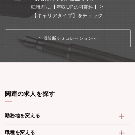
生とフレックスタイム制で柔軟な働き方を実現正社員登用制度や
キャリアアップの機会があり、長期的なキャリア形成が可能※弊
転職前に【年収UPの可能性】と
社ではインサイダー取引防止を目的として、金融商品取引法が定
【キャリアタイプ】をチェック
める特定有価証券等（すべての上場株式、リート、社債等）の売
買を禁止しています。ただし、やむを得ない事由による場合は、
独立性のルールに反しない限り、保有（入社時や相続等）や売却
を認め、都度、（売却に際しては事前に）届け出るものとしてい
年収診断シミュレーションへ
ます。応募の際はあらかじめご了承ください。詳細ご不明な点が
ございましたら、採用担当までお問合せください。
関連の求人を探す
勤務地を変える
職種を変える