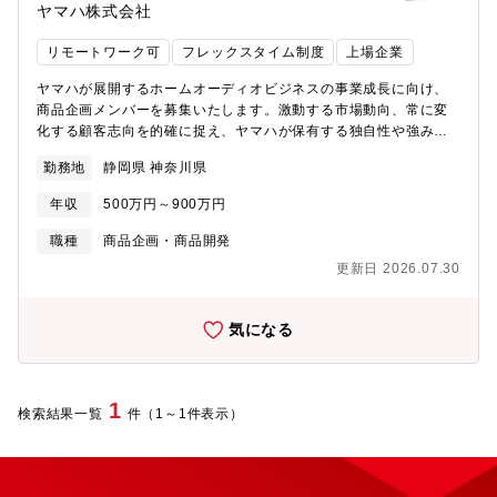
ヤマハ株式会社
リモートワーク可
フレックスタイム制度
上場企業
ヤマハが展開するホームオーディオビジネスの事業成長に向け、
商品企画メンバーを募集いたします。激動する市場動向、常に変
化する顧客志向を的確に捉え、ヤマハが保有する独自性や強みを
活かしお客様の共感を得られるような商品群を企画し、なくては
勤務地
静岡県 神奈川県
ならないオーディオブランドを一緒に作り上げたいという強い気
持ちを持った人材を求めています。ホームオーディオ製品および
年収
500万円～900万円
コンシューマエレクトロニクス製品の商品企画業務経験があり、
かつ新しい価値を創造する意欲を持った方を募集致します。【関
職種
商品企画・商品開発
連商品サービスのURL】
更新日 2026.07.30
https://jp.yamaha.com/products/audio_visual/index.htmlhttps://u
務内容】１．ホームオーディオ機器(HiFi製品、ホームシアター製
品、スピーカー製品、新規提案製品など）商品企画業務２．市場
気になる
動向の把握、市場レポートや販社・ディーラー・最終顧客等から
の情報入手と分析３．中長期商品ポートフォリオ、カテゴリー別
商品戦略の策定、個別商品企画策定４．社内社外関連部門(開発・
生産・営業・マーケティング・品質保証・外部パートナー）との
1
検索結果一覧
件（1～1件表示）
調整業務【役割】中期商品戦略に則り個別商品企画を主導する役
割です。市場環境を的確に捉えたうえで企画案を立案。開発・生
産と連携しQCDを遵守しながら市場導入に繋げていく役割を担っ
て頂きます。