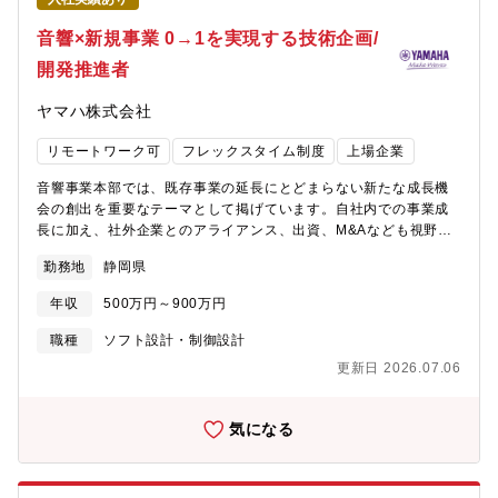
ーバルな経営視点を身につけることができます。・必ずしも正解
すが、それ以外にも、静岡県外からのキャリア入社者も多数在籍
がない課題に向けて、チャレンジする姿勢が求められるポジショ
しているので、業務・生活面でフォローします。各自のご経験や
音響×新規事業 0→1を実現する技術企画/
ンです。・各事業部門と連携し、SDGs/ESG/サステナビリティに
状況に応じて、社内外の研修に受講いただくことも可能です。社
開発推進者
関する取り組みを推進していきます。≪入社後のフォロー体制≫
内には以下のような研修・教育があります。・全社教育：役職者
社内研修による企業理念、コンプライアンス、安全、情報セキュ
研修、部門別研修 等・自己研鑽プログラム：英会話やプログラ
ヤマハ株式会社
リティ等の基礎教育を実施します。職能別研修、専門研修を社
ミング、その他業務で必要な知識、ビジネススキルなど受講でき
内・社外研修で実施します。OJTにより、チーム員とともに戦略
るものなど多数あります。<<キャリアプラン>>野心的な新規事業
リモートワーク可
フレックスタイム制度
上場企業
に取り組んでもらうことで、お互いの知識・経験を共有しながら
プロジェクトを進めることを通じて今後のキャリアップに貴重な
業務に従事していただきます。
経験を得ることができます。①顧客開拓/カスタマーサクセス対象
音響事業本部では、既存事業の延長にとどまらない新たな成長機
業界を代表するような大企業から中小・ベンチャー企業まで、多
会の創出を重要なテーマとして掲げています。自社内での事業成
様な顧客の中に入って課題を解決することを通じて、例え将来転
長に加え、社外企業とのアライアンス、出資、M&Aなども視野に
職あるいは独立起業しても必ず生きる経験が得られます。②事業
入れながら、事業ポートフォリオの拡張を進めています。本ポジ
企画/管理現状は見込顧客からの引き合いが増えている中でビジネ
勤務地
静岡県
ションでは、こうした取り組みにおいて、事業ポートフォリオの
スモデルの確立が急務です。自らビジネスモデルを練り上げ、事
拡張の核となる技術開発や社外企業との共同開発をしながらプロ
年収
500万円～900万円
業計画を作成/アップデートし、事業体を作って運営していくとい
ジェクトを推進していただきます。不確実性の高いテーマも多く
う経験を通じて、新規事業全般に渡るスキルと、既存事業におい
ありますが、その分、仮説検証を重ねながら事業の方向性を支え
職種
ソフト設計・制御設計
ても事業全体を見るスキルを得ることができます。
る技術を生み出していくダイナミズムと、事業づくりの手応えを
更新日 2026.07.06
実感できる環境です。【関連商品サービスのURL】
https://jp.yamaha.com/products/proaudio/index.html【業務内
容】HWからCloudまでのトータルソリューションでの技術検討及
気になる
び技術企画社外企業との共同開発や技術折衝社内関係部門（技
術、営業、法務、経営層 等）との連携・プロジェクトマネジメン
ト【業務比率イメージ】 企画・構想：約30％ 技術開発：約60％