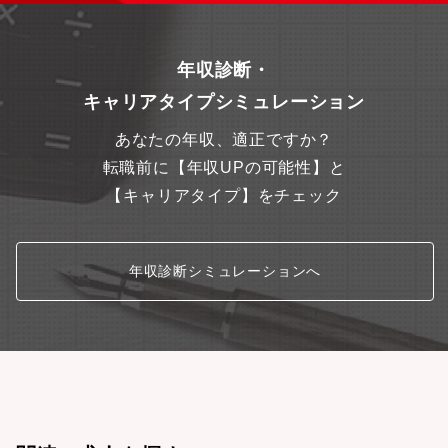
援、紛争解決、コンプライアンス、コーポレートガバナンス支
援、海外子会社の法務支援など幅広い分野で役割を担い、自ら挑
戦できる環境があります。プロジェクト支援では、パートナーと
年収診断・
の合弁契約が現地工場設立、製品出荷につながることもあり、ビ
ジネスに貢献した実感が得られます。
キャリアタイプシミュレーション
あなたの年収、適正ですか？
転職前に【年収UPの可能性】と
【キャリアタイプ】をチェック
年収診断シミュレーションへ