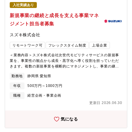
調査・分析：約10％【役割】・非定型なテーマを含む技術開発に
入社実績あり
おいて主担当として関与し、仮説設定から開発・検証まで主体的
に推進する・事業本部内の関連部門（技術、営業、管理部門等）
新規事業の継続と成長を支える事業マネ
及び社外パートナーと密に連携し、既存の技術・人的リソースを
ジメント担当者募集
活かし新たな事業価値を生み出す技術開発に取り組む・社外企業
と協業案件において、窓口として関係構築を行いながら、開発プ
スズキ株式会社
ロジェクト全体の進行管理を担う
リモートワーク可
フレックスタイム制度
上場企業
＜業務内容＞スズキ株式会社次世代モビリティサービスの新規事
業を、事業性の観点から成長・黒字化へ導く役割を担っていただ
きます。複数の新規事業を横断的にマネジメントし、事業の継続
的な成長と収益化を実現するための戦略立案や実行をお任せしま
勤務地
静岡県 愛知県
す。＜担当いただく具体的な内容＞各新規事業プロジェクト、い
わば「社内ベンチャー」の成長を支援し、事業性を評価しなが
年収
500万円～1000万円
ら、収益モデルや事業計画の策定を行っていただきます。また、
事業の収益化や黒字化に向けた戦略を立案し、実行まで責任を持
職種
経営企画・事業企画
って推進していただきます。 本部横断で事業の進捗や数値を管
更新日 2026.06.30
理し、必要に応じてKPIの設計や見直しも行います。役員や関係者
に対して、事業計画や事業価値、会社への貢献などの説明を行
い、チームや他部門と連携しながら、各新規事業および本部全体
気になる
の成長をリードしていただくことを期待しています。机上業務ば
かりで上段に構えることなく、各事業担当と一緒に泥臭く行動し