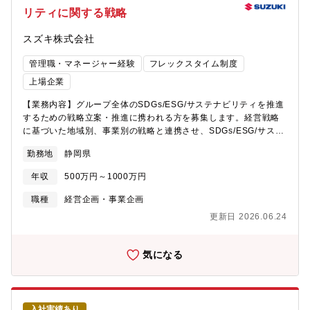
織）の検討、事業計画作成とアップデート、外部リソースの活
リティに関する戦略
用、プロジェクト進捗管理<<採用背景>>100年に一度の変革期と
言われる自動車業界において、スズキは培ったアセットを活かし
スズキ株式会社
て自動車の製造販売に留まらない新規事業の取り組みを推進して
おり、その取り組みの中心となっているのが次世代モビリティサ
管理職・マネージャー経験
フレックスタイム制度
ービス本部です。本部では様々なプロジェクトに取り組んでいま
すが、その中でも、今回募集する電動台車事業は非常に有望な新
上場企業
規事業としての推進が決まっています。スズキは長年の経験と知
【業務内容】グループ全体のSDGs/ESG/サステナビリティを推進
識を結集し、新たな産業機器のプラットフォームを創り上げる覚
するための戦略立案・推進に携われる方を募集します。経営戦略
悟です。電動台車の技術を活かし、BtoBのワークモビリティに革
に基づいた地域別、事業別の戦略と連携させ、SDGs/ESG/サステ
新をもたらします。この挑戦を実現するためには、新たな才能が
ナビリティ推進をリードするとともに、企業課題に対してスピー
必要です。顧客開拓や法人営業、企画運営、開発能力を持つ人材
勤務地
静岡県
ド感をもってアプローチして頂きます。【具体的には】
の積極的な参加を求めます。<<部門のミッション、ビジョン>>次
SDGs/ESG/サステナビリティに関する施策の企画立案および実
世代モビリティサービス本部は、これまでの自動車製造・販売に
年収
500万円～1000万円
施 -人材・働き方の多様性、人権問題などへの取組みの推進 -そ
囚われずにスズキの核となる新しい事業を創出していく部署で
の他サステナビリティ（環境・社会・ガバナンス）課題全般の取
す。<<配属部署>>・配属される部門名称：次世代モビリティサー
職種
経営企画・事業企画
組みの推進 -ESG情報の開示、エンゲージメント（レポーティン
ビス本部 新規事業の企画・開発・運用し
更新日 2026.06.24
グ、TCFD対応、投資家対応）≪採用背景≫安心安全なまちづく
ている部署で、20代～40代前半の社員が活躍していま
り、経済成長、環境保全など自動車業界が関わるSDGsのターゲッ
す。 自動車OEMの新規事業部門という強
トは数多くあり、その達成の責務に邁進しています。今後の世の
みを活かして、培った技術やネットワークを活かしつ
気になる
中の劇的な変化に対応するため、さらに活動を加速させる必要が
つ、 やる気のある担当者は大きな裁量を
あり、社会課題に対する取り組みを社内横断的に共に推進してい
持ってチャレンジが出来ます。<<入社後の教育体制>>入社後は導
ただける人材を求めています。≪部門のミッション、ビジョン
入研修を実施します。その後は、配属先にてOJTで業務の立ち上
≫・経営層に近い部署で、多領域を跨いだ幅広い業務経験やグロ
がりをサポートします。上司・人事担当者の定期面談を実施しま
入社実績あり