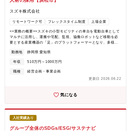
人材の採用【浜松市】
スズキ株式会社
リモートワーク可
フレックスタイム制度
上場企業
<<業務の概要>>スズキの小型モビリティの車台を電動台車として
マルチに活用し、運搬や宅配、監視、協働ロボットなど移動を必
要とする産業機器の「足」のプラットフォーマーとなり、多様な
業界の課題解決を図るBtoBの新規事業の推進です。現在、働き手
勤務地
静岡県 愛知県
不足が様々な産業に影響を与えています。物流、工場、建築土
木、農業、設備点検など、あらゆる分野で効率化と自動化が求め
年収
510万円～1000万円
られています。こうした中、スズキの多目的電動台車「MITRA」
に注目をして頂き、その事業化と市場形成を進めています。この
職種
経営企画・事業企画
プロジェクトには、顧客開拓やカスタマーサクセス、事業企画や
更新日 2026.06.22
管理、製品開発など、幅広いスキルを持つ人材が不可欠です。私
たちは様々な業界の課題に果敢に挑戦し、新たなBtoB事業の展開
に向けて準備を整えています。この貴重なチャンスを見逃すわけ
気になる
にはいきません。一緒に未来を切り拓く旅に参加しませんか？
【具体的な業務内容】希望と適正に応じて、以下に列記したの役
割のいずれかを担っていただきます。①顧客開拓/カスタマーサク
セス顧客開拓・法人営業、顧客の課題解決の検討、試作機を用い
入社実績あり
たPoCのサポート、製品導入に向けた商談、製品導入後のフォロ
ーアップ②事業企画/管理ビジネスモデル検討、事業体（運営組
グループ全体のSDGs/ESG/サステナビ