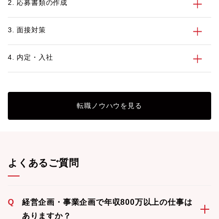
2. 応募書類の作成
な仕事内容や1日のスケジュールもまとめ
ャリアパスなどにつ
ているので、キャリアを考える上でご参考
業企画に興味がある
にしてみてください。 パソナでは無料の
画を希望している方
3. 面接対策
転職サポートを行っています。経営企画の
てください。 パソナでは、無料の転職サ
キャリアに関するご相談や転職市場の情報
ポートを行っていま
4. 内定・入社
提供をさせていただきますので、お気軽に
アに関するご相談や
ご相談ください。
可能ですので、お気
転職ノウハウを見る
よくあるご質問
Q
経営企画・事業企画で年収800万以上の仕事は
ありますか？