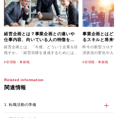
経営企画とは？事業企画との違いや
事業企画とはどん
仕事内容、向いている人の特徴を解
るスキルと将来性
説
経営企画とは、「今後、どういう企業を目
昨今の新型コロナウ
指すか」「経営目標を達成するためにはど
済状況の変化や人々
うすべきか」を中長期的に考え立案し、経
化によって、ビジネ
管理職・事務職
管理職・事務職
営をサポートする仕事です。会社の成長に
います。既存の事業
貢献できる職種なので、大きなやりがいを
事業を考案したりし
感じることができるでしょう。しかし、な
いでしょう。 また、グローバル化が進
Related information
かには「経営企画としてのキャリアを考え
み、日本においても
関連情報
た時に、自分に向いている仕事なのか」
が増えています。営
と、不安を感じている方もいらっしゃるの
ルに広げたりと戦略
ではないでしょうか。 今回は、経営企画
とって必要でしょう
1. 転職活動の準備
とはどのような仕事なのかをはじめ、事業
重要な役割を果たす
企画との違いや経営企画に向いている人の
す。 今回は、事業企画の概要、経営企画
特徴などについてご紹介します。また、主
との違い、求められ