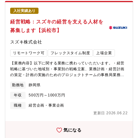
て実績を出す方を望みます。
入社実績あり
経営戦略：スズキの経営を支える人材を
募集します【浜松市】
スズキ株式会社
リモートワーク可
フレックスタイム制度
上場企業
【業務内容】以下に関する業務に携わっていただいます。・経営
戦略に基づいた地域別・事業別の戦略立案、業務計画・経営計画
の策定・計画の実施のためのプロジェクトチームの事務局業務・
計画のPDCAの実施、関係部署のフォローアップ【具体的に
勤務地
静岡県
は】・社内関係各署と連携して全社的な成長戦略の立案（企画の
立案、プロジェクトの進捗管理、会社の機関決定プロセスの推進
年収
500万円～1000万円
など）・成長戦略の達成に向けた、プロジェクトチームの事務局
業務（プロジェクトチームの作成、会議の運営など）・全社会議
職種
経営企画・事業企画
や全社プロジェクトのマネジメント・運営（各部門への資料作
更新日 2026.06.22
成・発表依頼、会議後のフォローアップ、会社の機関決定プロセ
スの推進など）【採用背景】電動化と環境規制への対応、グロー
バル市場での競争の激化など、自動車産業を取り巻く環境は年々
気になる
厳しさを増しています。そのような環境の中で、スズキが直面し