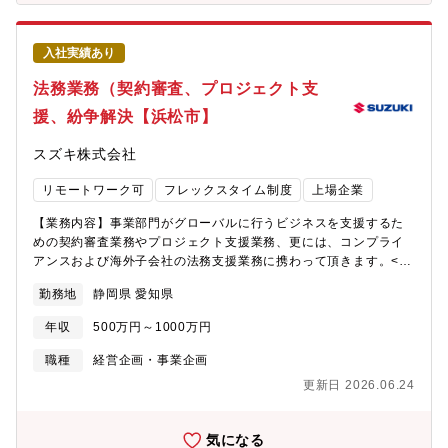
ている経営課題の解決、将来の成長のための活動を経営戦略に落
とし込み、社内関係各署と連携して、一緒に活動、行動をしてく
れる人材を求めています。【部門のミッション】現場に入り込ん
入社実績あり
で経営課題を把握し、意欲的に課題解決、将来の成長のために活
動する。【配属部署】・経営企画本部 コーポレート戦略部・配
法務業務（契約審査、プロジェクト支
属拠点：本社・就業時間：8:45～17:30・フレックス適用：有
援、紛争解決【浜松市】
（コアタイム 11:00-14:00）・在宅勤務利用状況：業務によって
調整可【入社後の教育体制】主にOJTで業務の立ち上がりをサポ
スズキ株式会社
ートします。各自のご経験や状況に応じて、社内外の研修に受講
いただくことも可能です。社内には以下のような研修・教育があ
リモートワーク可
フレックスタイム制度
上場企業
ります。・全社教育：役職者研修、部門別研修 等・自己研鑽プ
ログラム：英会話やプログラミング、その他業務で必要な知識、
【業務内容】事業部門がグローバルに行うビジネスを支援するた
ビジネススキルなど受講できるものなど多数あります。【キャリ
めの契約審査業務やプロジェクト支援業務、更には、コンプライ
アプラン】基本は本社勤務ですが、希望により、海外出張・駐在
アンスおよび海外子会社の法務支援業務に携わって頂きます。<<
（海外拠点の経営企画、経営管理担当として）にもチャレンジす
具体的には>>・国内外取引先との契約の作成・審査・交渉・国内
ることができます。【仕事のやりがい】・経営層との距離が近
勤務地
静岡県 愛知県
外クレーム紛争解決・コンプライアンス促進・コーポレートガバ
く、直接対話しながら業務を進めることができます。・失敗を恐
ナンス支援・国内外子会社の法務支援<<採用背景>>『100年に一
れず、挑戦すること、まずやってみることに重きを置いており、
年収
500万円～1000万円
度の大変革の時代』といわれる自動車業界では、生き残りをかけ
社員の挑戦を応援する風土があります。・必ずしも正解がない課
て従来の枠組みを超えた他社との協力、技術開発、サービス構築
職種
経営企画・事業企画
題に向けて、チャレンジする姿勢が評価されます。・社員とのコ
が必要であり、法律知識および法的思考を駆使して、柔軟な解決
ミュニケーション、風通しを良くするための活動に力を入れてお
更新日 2026.06.24
策を提案し、ビジネスを支援していく人材が求められています。
り、意見や要望、提案を言いやすい環境です。・経営層に近い部
<<部門のミッション>>リーガルリスクマネジメントの観点から、
署で、多領域を跨いだ幅広い業務経験やグローバルな経営視点を
迅速に課題解決策を提供実行し、頼られる法務部として、2030年
気になる
身につけることができます。【歓迎要件】■社内横断的なプロジェ