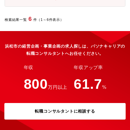
度に向けた成長戦略の実現に貢献することを目指しています。<<
クトの推進、実施の経験（新商品の企画開発～市場投入、海外市
配属部門について>>・配属部門名称：法務・知財本部 コーポレ
場への新規参入、海外子会社・工場の設立、海外市場からの撤退
ート法務部 またはビジネス法務部・フレックス適用：有・就業
など）【職種分類】経営企画
時間： フレキシブルタイム 6:30～22:00（標準労働時間 8時
6
検索結果一覧
件（1～6件表示）
間）・在宅勤務利用状況：業務によって調整可 （平均：週2～3
回）・キャリア採用入社者の活躍について前職で法務部や法律事
務所で仕事をされていた方が、プロジェクト支援、契約審査、海
外子会社法務支援など各分野の仕事で活躍されています。<<入社
後の教育体制/フォロー体制>>配属時に当社の法務業務やビジネス
浜松市の経営企画・事業企画の求人探しは、パソナキャリアの
について導入研修を行います。また、OJTで業務の立ち上がりを
転職コンサルタントへお任せください。
サポートします。各自のご経験や状況に応じて、社内外の研修に
受講いただくことも可能です。社内には以下のような研修・教育
があります。・全社教育：役職者研修、部門別研修 等・自己研
年収
年収アップ率
鑽プログラム：英会話やDX、その他業務で必要な知識、ビジネス
スキルなど無料の講座から従業員価格で受講できるものなど多数
800
61.7
あります。<<キャリアプラン>>【役職】チームリーダーや係長、
万円以上
%
将来的に管理職へとキャリアアップすることができます。【身に
着けられる知識・技術・能力】法律知識、ビジネス推進力、コミ
ュニケーション力【環境】 基本は本社勤務ですが、希望により、
海外駐在にもチャレンジすることができます。部内駐在実績拠
転職コンサルタントに相談する
点：インド、米国<<仕事のやりがい>>『100年に一度の大変革の
時代』といわれる自動車業界において、事業部門が従来の枠組み
を超えたビジネスにチャレンジしており、我々法務部も事業部門
を支えられるよう組織変革を推進しています。プロジェクト支