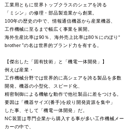
工業用ともに世界トップクラスのシェアを誇る
「ミシン」の修理・部品製造業から創業。
100年の歴史の中で、情報通信機器から産業機器、
工作機械に至るまで幅広く事業を展開。
海外生産比率は90％、海外売上比率は80％にのぼり“
brother ”の名は世界的ブランド力を有する。
【傑出した「固有技術」と「機電一体開発」】
例えば産業・
工作機械分野では世界的に高シェアを誇る製品を多数
開発。機器の小型化、スピード化、
精密制御による機敏な動作で他社製品に差をつける。
要因は「機器サイズ(番手)を絞り開発資源を集中」
した事、そして「機電一体開発」だ。
NC装置は専門企業から購入する事が多い工作機械メー
カーの中で、