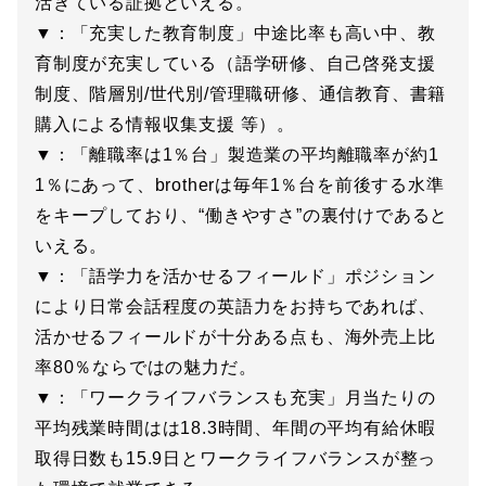
活きている証拠といえる。
▼：「充実した教育制度」中途比率も高い中、教
育制度が充実している（語学研修、自己啓発支援
制度、階層別/世代別/管理職研修、通信教育、書籍
購入による情報収集支援 等）。
▼：「離職率は1％台」製造業の平均離職率が約1
1％にあって、brotherは毎年1％台を前後する水準
をキープしており、“働きやすさ”の裏付けであると
いえる。
▼：「語学力を活かせるフィールド」ポジション
により日常会話程度の英語力をお持ちであれば、
活かせるフィールドが十分ある点も、海外売上比
率80％ならではの魅力だ。
▼：「ワークライフバランスも充実」月当たりの
平均残業時間はは18.3時間、年間の平均有給休暇
取得日数も15.9日とワークライフバランスが整っ