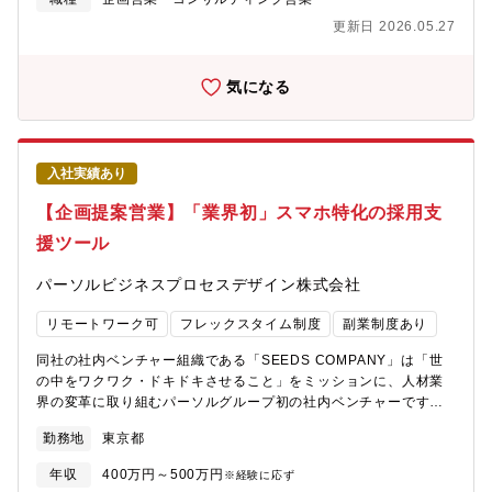
ポート業務を行っていただきます。営業職ですが、数字よりもお
更新日 2026.05.27
客様との関係性重視の社風。【未経験から活躍している社員多
数！】 ※一人平均10棟～15棟を担当し、内勤6割、外勤4割程度
です。 2～3か月で自分の担当物件を持つことを目標に取り組
気になる
んでいただきます。【具体的には・・】・管理組合会計（出納関
係）書類や管理報告書の作成 月次・年次決算の取りまとめや収
支報告に関する資料を作ります。 毎月の管理費なの入金確認な
ど/※資料の作成サポートをする事務スタッフがいます。 （書類
入社実績あり
作成は決められたフォーマットやシステムがありますので、未経
験者もご安心ください！）・共用部やエレベータなど点検報告書
【企画提案営業】「業界初」スマホ特化の採用支
の確認や、建物の修繕提案など 定期巡回や清掃等を行う管理業
援ツール
務は専門のスタッフが担当しています。 （設備に関する詳しい
知識を学べる研修施設があります。入社後の研修もございま
パーソルビジネスプロセスデザイン株式会社
す！）・理事会、総会の運営サポート 管理組合の収支報告や、
司会進行、修繕工事の提案プレゼンを行います。
リモートワーク可
フレックスタイム制度
副業制度あり
同社の社内ベンチャー組織である「SEEDS COMPANY」は「世
の中をワクワク・ドキドキさせること」をミッションに、人材業
界の変革に取り組むパーソルグループ初の社内ベンチャーです。
50年以上続くアルバイト・パートの採用課題をテクノロジーの力
勤務地
東京都
で解決していきます。【概要】■アルバイトなどの人材を採用した
い企業や店舗の採用課題をヒアリングし、「x:eee」「アルバイト
年収
400万円～500万円
※経験に応ず
ネクスト」を活用して、人材の採用成功まで伴走するお仕事で