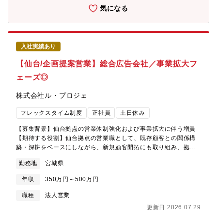
ていることが多いため、オフィスに全員が揃っていることは少な
製品の提案営業■サブスクリプション型製品やライセンス販売を通
気になる
いですが、週に1回のミーティング等を通じてコミュニケーション
じたストックビジネスの拡大■顧客のIT課題に対するソリューショ
は図られています。
ン企画・提案活動（新規・既存顧客双方）■社内のSEやパートナ
ー企業と連携した提案内容の具体化・導入支援の調整【案件例】■
ハイブリッドクラウド基盤の提案により、製造業のBCP強化と業
入社実績あり
務継続性を支援■従量課金型インフラの導入で、商社のITコスト最
適化と運用の柔軟性を実現■店舗IT環境の再構築により、外食チェ
【仙台/企画提案営業】総合広告会社／事業拡大フ
ーンの全国展開と現場主導の運用体制を支援【配属組織】エンタ
ェーズ◎
ープライズ事業部 営業部 第2営業グループ エンタープライズ
事業部 全体約65名(営業：約20名、技術：約45名)【エンタープ
株式会社ル・プロジェ
ライズ領域の強み】■Microsoft製品を中心とした豊富な導入実績
と高い技術力■HCI、VDI、ゼロトラストなど、先進的なインフラ
フレックスタイム制度
正社員
土日休み
技術を活用した柔軟な提案力■ストックビジネス（サブスクリプシ
ョン・ライセンス販売）を重視した営業戦略■技術部門との連携に
【募集背景】仙台拠点の営業体制強化および事業拡大に伴う増員
より、提案から導入・運用まで一貫した支援体制【働き方】月平
【期待する役割】仙台拠点の営業職として、既存顧客との関係構
均残業 25h以下、テレワーク/スーパーフレックス等はコロナ禍以
築・深耕をベースにしながら、新規顧客開拓にも取り組み、拠点
前より導入済など、働きやすい環境を整えています。【同社の魅
の売上拡大と事業成長を牽引いただくポジションです。【職務内
力】■ダイワボウ情報システムの安定した経営基盤同社はダイワボ
勤務地
宮城県
容】■広告・Web・イベント等の企画提案から受注、制作進行、納
ウ情報システム株式会社の100％グループ会社としてITシステムの
品まで一貫してご担当いただきます。・既存顧客への提案営業お
開発・販売を行っています。バックボーンが安定基盤の環境下で
年収
350万円～500万円
よび関係構築・新規顧客の開拓営業・広告・印刷・Web・イベン
新しいことに調整出来ます。■トップベンダーが認める高い技術力
ト等の企画提案・課題ヒアリングおよび販促施策の立案・社内ク
職種
法人営業
サービスビジネスにおける優秀協力パートナーとして日本HPより
リエイター・制作部門との打ち合わせ・案件の進行管理・品質管
表彰されています。参考：https://www.alphatec-
更新日 2026.07.29
理・イベント運営・現場対応
sol.co.jp/company/strengthマイクロソフト社の資格取得者も多