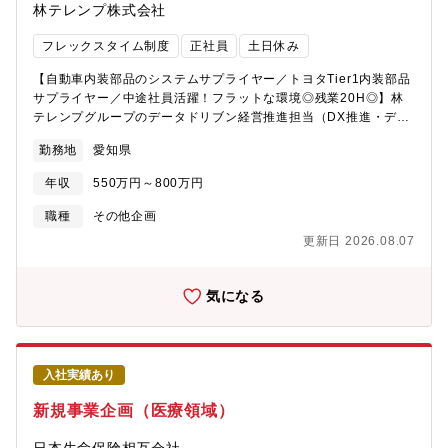
林テレンプ株式会社
フレックスタイム制度
正社員
土日休み
【自動車内装部品のシステムサプライヤー／トヨタTier1内装部品
サプライヤー／中途社員活躍！フラットな環境◎残業20H◎】林
テレンプグループのデータドリブン経営推進担当（DX推進・デー
タ活用スペシャリスト）として活躍して頂く人財を募集しま
勤務地
愛知県
す。・経営戦略に基づくデータ活用方針の策定・推進・社内デー
タ基盤（DWH、BIツール、クラウド環境）の構築・運用・データ
年収
550万円～800万円
分析による意思決定支援・AI/機械学習モデルの導入・運用・各部
門との連携によるデータ民主化の推進・KPI設計・ダッシュボード
職種
その他企画
の開発・運用■業務の魅力林テレンプグループのデジタル・トラン
更新日 2026.08.07
スフォーメーションをリードする中核メンバーとして活躍頂けま
す。最新のクラウド技術やAI技術を実務で活用し、スキルアップ
が可能です。経営の意思決定に直結するデータ戦略を自ら設計・
気になる
推進しデータ活用プロジェクトのリーダー／マネージャー、デー
タ戦略責任者へのキャリアパスが目指せます。システム開発・運
用は、グループのIT会社であるハイテックス（株）が行います
が、インハウスIT部門として彼らと一心同体で業務推進していた
入社実績あり
だきます。■林テレンプについて独立系部品メーカーとして、全て
の国内完成車メーカーと取引があり、メーカーの業績に左右され
新規事業企画（医療領域）
ることなく事業展開を進めることができる環境にあります。ま
た、システムサプライヤーとしての顔も持ち、自動車メーカーよ