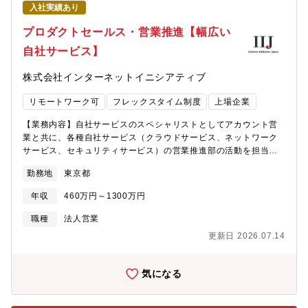
トアという主要販路で裁量を持って施策を設計・実行可能・詐欺
す。【特徴・魅力】・全国の自治体・健保・企業の、健康課題の
入社実績あり
対策製品の普及を通じて社会的意義の高い価値提供に貢献できる
解決や健康増進に寄与できる仕事です。自身の分析や提案によっ
【その他】従業員の”キャリア自律”を支援するための人事制度を設
プロダクトセールス・営業推進【幅広い
て、より多くの方の健康支援が出来ることが大きな魅力です。・
けております。ぜひご覧ください。・Vision, Mission, Core
日本生命は匿名医療保険等関連情報データベース（NDB）を活用
自社サービス】
Value | トレンドマイクロ | トレンドマイクロ (JP)
した「ニッセイ医療費白書」の作成と、健康リテラシー向上に向
(trendmicro.com)・社員インタビューインタビュー | トレンドマ
けた啓発活動を2025年より開始しています。NDBデータの利用承
株式会社インターネットイニシアティブ
イクロ株式会社 キャリア採用特設サイト (trendmicro.com)・同社
認を得たのは、金融機関として初の事例です。・2026年2月に子
は在宅勤務をはじめとしたテレワークとオフィスワークを組み合
会社化したメディカル・データ・ビジョン（MDV）社との協業な
リモートワーク可
フレックスタイム制度
上場企業
わせたハイブリットな働き方を推奨しており、各人が生産性とチ
ど、今後もさらなる事業シナジーの創出に取り組めるポジション
ームワークを意識した上で、柔軟な働き方を選択しています（※
【業務内容】自社サービスのスペシャリストとしてアカウント営
です。【キャリアパス】・健康増進事業領域（国内保険事業との
居住地：勤務予定地から在来線で150分以内の指定あり）
業と共に、各種自社サービス（クラウドサービス、ネットワーク
シナジー創出含む）でのコンサルティング営業に加え、当該事業
サービス、セキュリティサービス）の営業推進部の活動を担当し
領域での事業戦略・サービスの企画、関連するグループ会社・提
ていただきます。また、販売拡大に向けた外部パートナーとのア
携先会社への出向などのキャリアパスが想定されます。
勤務地
東京都
ライアンス活動や、開発部門への開発要望・サービス企画を推進
いただきます。【採用背景】事業拡大に伴う増員。【期待できる
年収
460万円～1300万円
スキルアップ・経験】・プロダクト拡販における戦略、施策立
案・プロダクトセールスのスペシャリストとして営業支援活動・
職種
法人営業
担当プロダクトのマーケティング・プロモーション企画、営業推
更新日 2026.07.14
進活動・プロダクト新規開発の企画・AWS, Microsoft, Google を
始めとする先鋭テクノロジーパートナーとの協業・営業施策立案
★ポジションの魅力★同社はお客様のニーズをIIJバックボーンネ
気になる
ットワーク上に「サービス」として開発し提供し続けてきまし
た。設備を持って運用することで得た情報や営業活動で得た情報
で改善を繰り返し、お客様を通じてネットワーク社会のインフラ