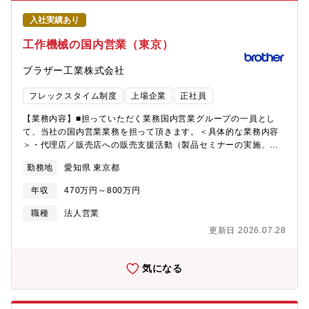
を支えています。常に新しいことに興味を持ち、自ら取り組む意
入社実績あり
識のある方を歓迎し、営業推進活動、プロダクト営業活動を通じ
てスキルアップをお約束します。【魅力】■自社インフラ基盤
工作機械の国内営業（東京）
×100種類を超える自社サービス日本で初めてインターネットサー
ビスを展開した同社は、国内最大規模のネットワーク基盤を独自
ブラザー工業株式会社
構築しており、自社の基盤に幅広い自社サービスを展開しており
ます。そのため、専門性も身に着けながら、同時にインフラから
フレックスタイム制度
上場企業
正社員
アプリ領域まで幅広い知見を身に着けられる環境です■15,000社
を超える取引実績。数億以上の大規模案件に特化プライム案件比
【業務内容】■担っていただく業務国内営業グループの一員とし
率は100％で、各業界のトップ10企業に対する浸透率は80%を超
て、当社の国内営業業務を担って頂きます。＜具体的な業務内容
えております。そのため、日本を代表する企業の大規模案件に携
＞・代理店／販売店への販売支援活動（製品セミナーの実施、仕
わることが可能です。■やりがいの大きさ/顧客への貢献性の高さ
様打合せ、ユーザー同行PR)・提案営業のための資料/見積もり作
勤務地
愛知県 東京都
独立系、かつマルチベンダである同社は、自社サービスだけでな
成、問い合わせ対応などの営業業務 ・プロモーション／展示会の
く他社製品やサービスも組み合わせて最適な解決案を提示し顧客
立案と実行■将来的なキャリアパス即戦力として、国内の営業業務
年収
470万円～800万円
のビジネスを前に進められるやりがいがあります。■最先端技術を
で力を発揮していただいた後に、海外出向も含めた海外営業また
独自に展開クラウド・AI・IoT・モバイルといった最先端のIT技術
は商品企画・営業戦略の立案といった企画業務で力を発揮してく
職種
法人営業
を自社で展開しており、新技術やトレンドの技術を身に着けた
れることを期待しています。将来的には、国内外の拠点長などの
更新日 2026.07.28
い、自身で生み出したいという方にはおススメの環境です■経営基
重要ポストに就いて頂く可能性もあります。■募集背景 産業機器
盤が極めて安定単発売上のみに依存せず、事業拡大と共にストッ
事業はブラザーグループビジョン？？？？？？ At your side
ク売上（継続的なサービス提供）の比率が8割以上あります。ま
2030にて成長事業と位置付けられており、その達成を目指すべ
気になる
た、昨対で純利益142％増とコロナ渦で同社のITサービスは高い評
く、キーとなるスタッフの増員をします。■職場環境成長事業のた
価をされています■フレキシブルな働き方＆キャリアフレックスタ
め活気のある職場です。また、経験者採用で入社したメンバーも
イム制度や、ずらし勤務制度、時短勤務やテレワークなど、社員
多く、多様な企業から集まったメンバーで構成されています。