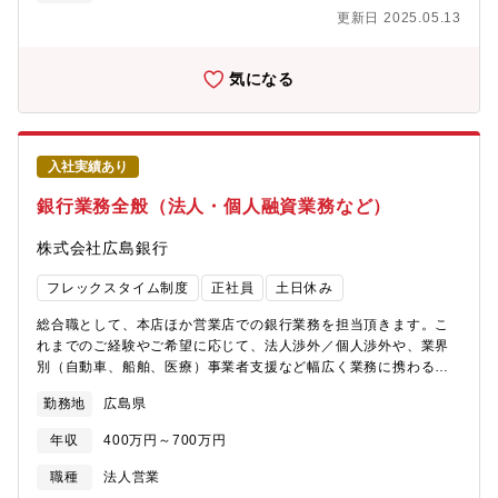
では一人で担当は持ちません）【組織構成】営業部：約20人（営
更新日 2025.05.13
業は本社のみとなります）
気になる
入社実績あり
銀行業務全般（法人・個人融資業務など）
株式会社広島銀行
フレックスタイム制度
正社員
土日休み
総合職として、本店ほか営業店での銀行業務を担当頂きます。こ
れまでのご経験やご希望に応じて、法人渉外／個人渉外や、業界
別（自動車、船舶、医療）事業者支援など幅広く業務に携わるこ
とが可能です。【想定される業務内容】・法人融資を中心とした
勤務地
広島県
新規顧客の開拓、並びに既存顧客との取引深耕・資金調達・運
用、M＆A、各種リスクヘッジなどの取引の提案 ・個人向け資産
年収
400万円～700万円
運用コンサルティング・業界別（自動車、船舶、医療）事業支援
業務※総合職採用のため、将来的には上記以外の業務にもチャレ
職種
法人営業
ンジできます。※同行は基盤の広島県のみならず、中国・四国地