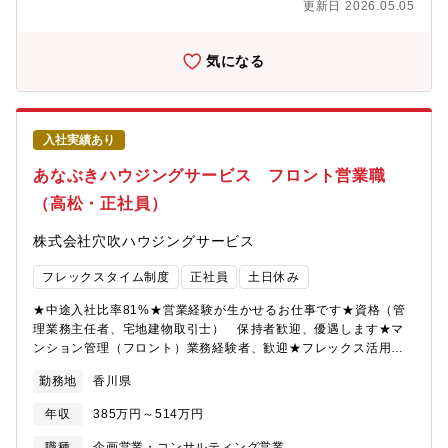
更新日 2026.05.05
方全域で拠点展開しています。極力、希望勤務地に沿った選考を
行っていきますが、最終的にご希望に添えない場合もありますの
で、予めご了承ください。中四国最大の店舗数・預金高・貸出金
気になる
を誇り、名実ともに中四国地方トップクラスの第一地方銀行で、
競争優位な立ち位置にある同行です。公正な評価制度のもと、新
卒入行・キャリア入行関係なくキャリアアップが可能で、従業員
一人ひとりにあったキャリアパスやライフスタイルに合ったコー
入社実績あり
スをご用意しております。また、新しいサービスを積極的に導入
する社風があり、全国初のコンサルティング型融資商品の開発
あなぶきハウジングサービス フロント営業職
や、生産性向上に寄与する統合営業支援システムの開発、営業店
（高松・正社員）
事務レス化、電子決裁ワークフローの導入など、今後も新たな取
り組みを行っていきます。※もともと「明るく働きがいのある企
株式会社穴吹ハウジングサービス
業づくり」を基本理念に掲げており、ワークライフバランスへの
取り組みや、個人の希望や自主性を叶える「ポストチャレンジ制
フレックスタイム制度
正社員
土日休み
度（行内公募制度）、ドリームチャレンジ制度（本部の提示ポス
トの有無にかかわらず自身が希望するポストにチャレンジできる
★中途入社比率81%★営業経験が生かせるお仕事です★資格（管
制度）、女性職員の管理職への積極登用など、バックアップする
理業務主任者、宅地建物取引士） 保持者歓迎、優遇します★マ
体制があります。メガバンクに引けを取らないスキームを武器
ンション管理（フロント）業務経験者、歓迎★フレックス活用で
に、質の高い商品やサービスを提供することで、今後も真っ先に
自分で時間を調整できる★完全週休2日で土日祝休み★年休120日
ご相談いただける「ファースト・コール・バンクグループ」を目
勤務地
香川県
(計画年休含む)でムリせず働きやすい★6期連続増収増益中★安定
指していきます。
の総合不動産グループで長く活躍できる20代30代40代の男女活躍
年収
385万円～514万円
中！◆創業40年◆ストックビジネスで安定のマンション管理業界
です◆分譲マンション入居者により組織される管理組合の運営サ
職種
企画営業・コンサルティング営業