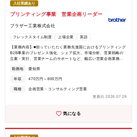
める人材像】・営業業務を通じて、ブラザーSPEEDIOの魅力を伝
入社実績あり
え、お客様のネックを解消する提案ができる方。・代理店・販売
店・ユーザーとのコミュニケーションをスムーズにとれる方。
プリンティング事業 営業企画リーダー
ブラザー工業株式会社
フレックスタイム制度
上場企業
英語
【業務内容】■担っていただく業務先進国におけるプリンティング
B2B事業のプレゼンス強化、シェア拡大。市場分析、営業戦略の
立案・実行、営業チームのサポートなど、幅広い営業企画業務の
リーダーをしていただきます。共に事業成長をドライブしましょ
勤務地
愛知県
う！■将来的なキャリアパスビジネスリーダーや事業リーダーとし
て組織を牽引いただいた後、実力次第では海外販社でのビジネス
年収
470万円～800万円
責任者や本社での事業責任者というポジションを想定することが
できます。■募集背景同社の中核事業であるプリンティングビジネ
職種
企画営業・コンサルティング営業
ス（P&S）事業において、海外の企業顧客向けプリンタ事業の成
更新日 2026.07.28
長は戦略的に極めて重要な位置づけとなっています。事業拡大が
急務であり、特に契約型ビジネスや案件ビジネスの拡大が成功の
カギを握っています。市場や顧客の要望の変化を迅速に把握し、
気になる
販売会社と連携しながらスピード感のある事業推進が求められて
います。この重要なミッションを遂行するため、事業の中核を担
い、成長を加速させることのできる優秀な人財を求めています。■
職場環境マネージャー1名+チームメンバー5名の組織体制です。海