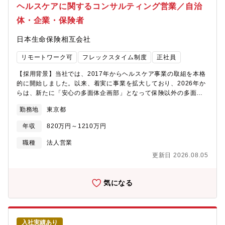
ヘルスケアに関するコンサルティング営業／自治
体・企業・保険者
日本生命保険相互会社
リモートワーク可
フレックスタイム制度
正社員
【採用背景】当社では、2017年からヘルスケア事業の取組を本格
的に開始しました。以来、着実に事業を拡大しており、2026年か
らは、新たに「安心の多面体企画部」となって保険以外の多面的
な領域（当面は「健康増進」「医療」「介護」「子育て」が重
勤務地
東京都
点）で社会的価値の創出に向けて取り組みます。社内では新規事
業の位置づけであり、従来の枠組みに捉われず、ベンチャースピ
年収
820万円～1210万円
リットを持って日々チャレンジしています。一緒に新たなマーケ
ットを切り開いていくメンバーを募集します。【職務概要】自治
職種
法人営業
体における医療・健康増進政策、企業における健康経営、保険者
更新日 2026.08.05
におけるデータヘルス計画の支援として、データ解析を通じた健
康課題等の分析から、具体施策の企画提案まで、一気通貫でのコ
ンサルティング支援をご担当いただきます。日本生命の顧客基盤
気になる
からの紹介営業（主に健康保険組合や企業案件）もございます
が、自身での自治体開拓もご担当いただきます。【職務詳細】・
自治体や健康保険組合などの保険者向けのコンサルティング営業
を担当（医療費適正化や健康増進を推進）。・オープンデータや
入社実績あり