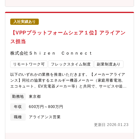
り組んでいます。複数の自社サービスも展開しており、主力サー
性向上に向けた新規商品開発や業務改善も他のメンバーと一緒に
ビスである人事給与サービス「PROSRV(プロサーブ)」は、受託
なって検討し、新しい団信業務の構築にも関わっていただきま
数2,000事業所と、わが国トップクラスの実績を誇ります。■国内
す。(主な業務内容)・新たな取引先の開拓とニーズ等調査・団信営
トップクラスの経営・財務基盤■ 株主：三菱総合研究所、三菱
業戦略の検討、立案・団信の採用提案および導入・お客さまのニ
入社実績あり
UFJフィナンシャル･グループ、自己資本比率70％超の強固な財政
ーズに基づく商品開発提案・団信既契約の保全対応【ポジション
基盤■技術力の向上にも注力■ 品質の高い技術支援体制の実現に
の魅力】・キーアカウントへの営業のや商品開発のご経験を積む
【VPPプラットフォームシェア１位】アライアン
加え、最新技術の研究も行っています。業界最高水準の開発プロ
ことができる・重点領域の1つである団信分野の成長を中心メンバ
ス担当
セス体制構築により、2017年9月にCMMI成熟度「レベル5」を、
ーとしてけん引していくことが可能・ライフネット生命だからこ
全システム開発部門および支援部門で取得。2万社を超える国内IT
そ提供できる新たな商品・サービスの提供【ライフネット生命の
株式会社Ｓｈｉｚｅｎ Ｃｏｎｎｅｃｔ
企業の内、レベル5以上認定企業は僅か9社のみです。(内、全社レ
魅力】◎約200人という小さな組織だからこそ、裁量権を持って、
ベルでの達成は3社で、2千人を超える規模の企業では同社のみで
業界の常識では考えられないようなことにスピーディーに挑戦す
リモートワーク可
フレックスタイム制度
副業制度あり
す。)■働きやすい社内環境■ 女性活躍推進の一環として「プラチ
ることができます。◎肩書やキャリアに関係なく、フラットに意
ナくるみん」認定（2017年10月）「フレックスタイム制の積極活
見交換ができる環境です。◎組織を構成する多くのメンバーが中
以下のいずれかの業務を推進いただきます。【メーカーアライア
用」「早帰り日の設定」等、残業削減に向けた施策にも積極的に
途入社のため、中途入社者にも寛容な風土があります。ボードメ
ンス】同社の協業するエネルギー機器メーカー（家庭用蓄電池、
取り組んでいます。
ンバーの中には中途入社（30代）の方もいらっしゃり、早期のキ
エコキュート、EV充電器メーカー等）と共同で、サービスや追加
ャリアアップを図ることができる環境です。（社長は中途社員と
機能の企画／開発、販売体制の構築などに取り組んでいただきま
して経営企画部にご入社された方です。社内でキャリアアップさ
勤務地
東京都
す。社内外のエンジニア、オペレーションチームとも連携しなが
れ、現在社長に就任されております。）◎転勤可能性はなく、働
らアライアンスを推進いただくことを想定しております。ハード
きやすい環境：全社平均残業20時間程度・フレックス制度・私服
年収
600万円～800万円
ウェアへの技術的な理解を活かしたアライアンス構築を期待しま
勤務・副業歓迎
す。【SIerとのアライアンス】プロダクト「Shizen Connect」
職種
アライアンス営業
を、大手SIerやITベンダーを通じて市場へ展開するためのパート
更新日 2026.01.23
ナーシップ戦略を構築していただきます。プロダクトの販売、デ
リバリー、カスタマーサクセスまでをアライアンスパートナーと