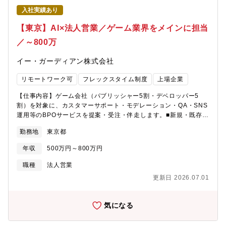
ションの魅力】三菱総研グループの安定した経営基盤のもと、自
入社実績あり
社開発の教育DXサービス「mirai compass」を武器に、教育現場
の本質的な課題解決に挑戦できる点が最大の魅力です。ITの高度
【東京】AI×法人営業／ゲーム業界をメインに担当
なソリューション力を活かし、自治体や学校法人とともに入試・
／～800万
校務のデジタル化を推進し、社会的意義の高い変革を実現できま
す。安定×IT実行力×教育へのインパクトを兼ね備え、年収水準も
イー・ガーディアン株式会社
高く、裁量を持って提案活動に取り組める環境で、教育×ITでキャ
リアと社会貢献を両立できる希少性の高いポジションです。中長
リモートワーク可
フレックスタイム制度
上場企業
期的なキャリア形成にも最適です。【同社について】2004年から
は三菱総合研究所（MRI）グループの中核企業として、シンクタ
【仕事内容】ゲーム会社（パブリッシャー5割・デベロッパー5
ンク・コンサルティングからIT実装を通じ、お客さまや社会の課
割）を対象に、カスタマーサポート・モデレーション・QA・SNS
題解決に真に貢献する存在を目指しています。多様化・複雑化す
運用等のBPOサービスを提案・受注・伴走します。■新規・既存顧
る社会では、ITやDXの活用は課題解決の極めて有効な手段です。
客への営業活動（担当社数：10～20社）※既存7割■大型案件のソ
同社は伝統的なIT・DXはもとより、今後更に発展を遂げるAIをは
勤務地
東京都
リューション提案と受注後の進捗管理リリース前の案件対応も多
じめとする革新的技術を積極的に活用し、輝く未来社会の創造を
く、 クライアントを理解し必要な体制をゼロから設計し提案 受注
目指します。
年収
500万円～800万円
後は実装～立ち上げの進捗管理・リスクヘッジ・クライアントコ
ミュニケーションを担う■スモール案件のスピード受注コミュニケ
職種
法人営業
ーションコストを最小化してクロージング■クロスセル・アップセ
更新日 2026.07.01
ル、新商材の開発提案※まずはご経験や得意分野に合わせた領域
から、少しずつお任せしていきます。【募集背景】＼変化に対応
できる「提案力」を持つ方を求めています／ゲーム市場は今、大
気になる
きな転換期を迎えています。・大型案件（月間メールCS 10,000
件以上）の台頭・IPを絡めた新種の依頼（ライツ・グッズ・メデ