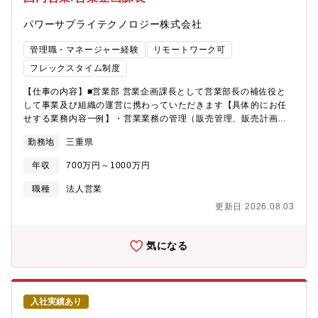
した。【働き方】・年間休日124日※ライフワークバランスを保ち
っていくことができます。■働き方についてリモートワークの実施
ながら就業することが可能です。同業他社と比較しても非常に高
を含め、柔軟な働き方が可能な部署です。出張は必須ではありま
パワーサプライテクノロジー株式会社
いレベルの就業環境が整っており、実際に他社から入社をした社
せんが、案件によっては自治体や医療機関が地方に所在する場合
員も多く在席します。・在宅勤務制度：有・フレックスタイム
など、必要に応じて現地に足を運んでいただくことがあります。
管理職・マネージャー経験
リモートワーク可
制：有(コアタイムなし) ※ご自身の裁量にて業務時間をコントロ
ただし、日常的・高頻度で発生するものではありません。
フレックスタイム制度
ールできます。・平均有給休暇取得日数：12.0日(全社)・年に一
度従業員満足度調査等があります。そのなかで、自身の異動希望
【仕事の内容】■営業部 営業企画課長として営業部長の補佐役と
を記載することも可能です。【同社の戦略・ビジョン】・阪急阪
して事業及び組織の運営に携わっていただきます【具体的にお任
神ホールディングスグループは、100年以上の長きにわたる歴史の
せする業務内容一例】・営業業務の管理（販売管理、販売計画、
中で、人々に豊かなライフスタイルを提案し、魅力あふれる沿線
納期管理、営業企画業務）・労務の管理・人材の育成【魅力】国
づくり、まちづくりに貢献してきました。・同社が手がける大
勤務地
三重県
内の複写機メーカに高圧電源を納めており、国内トップシェア
阪・神戸・京都を結ぶ沿線エリアは相対的に人気が高く、まち全
【企業・求人の特色】■パナソニック(株)から車載向けを除く電
年収
700万円～1000万円
体の魅力を高める開発を強みとしています。・同社は、「『安
源・電源関連部品の開発・製造・販売事業譲受を受け誕生した企
心・快適』、そして『夢・感動』をお届けすることで、お客様の
業■高圧電源市場にて国内トップクラスのシェアを誇る電源メーカ
職種
法人営業
喜びを実現し、社会に貢献する」というグループ経営理念のも
ー
更新日 2026.08.03
と、関西で圧倒的No.１の沿線をつくること、首都圏・海外での事
業を拡大させ、総合不動産デベロッパーとして成長していくこと
を目標としています。・服装も自由かつ、穏やかな社風も魅力的
気になる
な要素の一つです。
入社実績あり