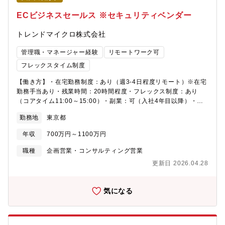
公表情報、日本生命が作成する「ニッセイ医療費白書」※1など、
複合的な情報を組み合わせながら仮説的にお客様の組織的な健康
ECビジネスセールス ※セキュリティベンダー
課題を抽出（課題抽出はユニット内のデータアナリティカルコン
サルタントと協働で実施）。（※1）匿名医療保険等関連情報デー
トレンドマイクロ株式会社
タベース（NDB）のデータを活用し、人口1万人以上の市区町村ご
とに、疾病有病率や患者一人当たり医療費等を分析したレポー
管理職・マネージャー経験
リモートワーク可
ト・抽出した健康課題への対応策を検討立案し、お客様に企画提
フレックスタイム制度
案を実施（例：医療費適正化に向けたデータ分析、検診の受診勧
奨 等）。・データ分析では、お客様の要望をヒアリングし、デー
【働き方】・在宅勤務制度：あり（週3-4日程度リモート）※在宅
タアナリティカルコンサルタントとともに分析の要件定義から結
勤務手当あり・残業時間：20時間程度・フレックス制度：あり
果フィードバックを行う。・お客様の声を集約し、ヘルスケアサ
（コアタイム11:00～15:00）・副業：可（入社4年目以降）・服
ービスの企画・開発担当者へフィードバックし、サービス改善に
装：自由【業務内容】・自社オンラインショップ、Amazon、楽
も貢献する。【提案内容の一例】・保健事業支援・医療費適正化
勤務地
東京都
天、Yahoo、各種アプリストアにおけるコンシューマ向け製品
コンサルティングサービスhttps://wellness-star.com/health-
（ウイルスバスター、詐欺バスター等）の販売戦略立案・実行・
年収
700万円～1100万円
cost-consulting/【組織概要】安心の多面体企画部は、東京約120
商品選定、販売ページ改善、販促計画の策定・実施・売上・CV・
名・大阪約20名からなる組織で、本職種は東京5名・大阪2名の少
LTV最大化を目的とした価格戦略の策定（通常価格、キャンペーン
職種
企画営業・コンサルティング営業
数精鋭チームです。組織は大きく6つのユニットで構成されていま
割引、バンドル、定期購買）・ECパートナーとの商談・交渉（手
更新日 2026.04.28
す。まず、事業領域ごとに・健康増進ユニット★(配属組織)・医療
数料、販促枠、広告メニュー、在庫／SKU運用など）・社内関係
事業ユニット・介護事業ユニット・保育ユニットの4つのユニット
部門（Marketing、Customer Success、Finance、Legal）との
があり、それぞれの分野に特化した企画・推進を行っています。
連携・各ショップ／アプリストアの掲載・価格ポリシー遵守、販
気になる
さらに、これら4つの事業ユニットを横断して支える形で・全社の
売データ分析、施策PDCA（CVR、AOV、LTV、CAC、ROIなど
方向性や方針を定める「全体戦略ユニット」・M&Aやアライアン
のKPI管理）【業務の魅力】・自らの企画・価格設計で売上・LTV
ス戦略を担う「M&A・アライアンス戦略ユニット」の2つのユニッ
に直接インパクトを与えられるポジション・大規模EC／アプリス
トがあり、事業横断で成長戦略をリードする体制となっていま