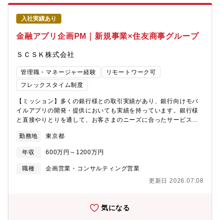
ィア展開）の増加・Steamインディーゲーム等スモール案件の乱
立この変化は、裏を返せば提案できる皆様にとって最大のチャン
入社実績あり
スです。イー・ガーディアンのゲームチームは、この波に乗り大
きな案件を獲得しにいくフェーズにあります。あなたの「提案力×
金融アプリ企画PM｜新規事業×住友商事グループ
業界文脈」でご活躍いただける環境がございます。【同社・本ポ
ジションの魅力】・AIを組み合わせ、コスト削減だけじゃない付
ＳＣＳＫ株式会社
加価値提案ができる・「人手が足りない」の裏にある本質課題ま
で踏み込み、業務ごと再設計できる・ 案件ごとにオーダーメイド
管理職・マネージャー経験
リモートワーク可
の業務設計が可能、あなたの提案がそのまま形になる
フレックスタイム制度
【ミッション】多くの銀行様との取引実績があり、銀行向けモバ
イルアプリの開発・提供においても実績を持っています。銀行様
と直接やりとりを通して、お客さまのニーズに合ったサービス提
供を行っていただきます。お客さまとの接点を大切にし、より高
勤務地
東京都
品質なサービス提供の実現に向けて取り組んでいます。銀行様や
お客さまとのコミュニケーション能力や、プロジェクトマネジメ
年収
600万円～1200万円
ント能力が求められます。また、最新技術を取り入れたサービス
企画、提供にも積極的に取り組んでいただきます。【募集背景】
職種
企画営業・コンサルティング営業
新たな収益の柱となる事業創出に向けて、当組織が開発・運営す
更新日 2026.07.08
る各種サービスの高度化および事業開発業務を担っていただける
方を募集いたします。具体的には、同社の自社ソリューション
（MINEFOCOUS)を活用した銀行向けモバイルアプリのプロダク
気になる
トマネージャ、それに付随する各種サービス開発を担っていただ