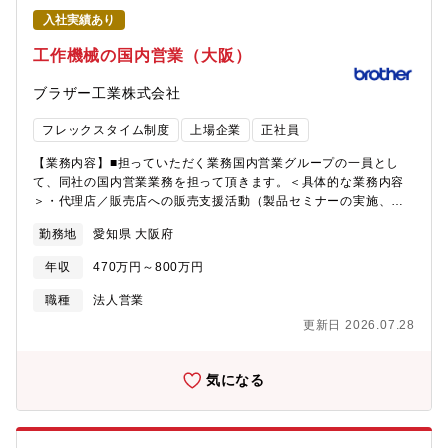
一人ひとりが自由度高く働けるフレキシブルなワーキングスタイ
【求める人材像】・営業業務を通じて、ブラザーSPEEDIOの魅力
入社実績あり
ルがあります
を伝え、お客様のネックを解消する提案ができる方。・代理店・
販売店・ユーザーとのコミュニケーションをスムーズにとれる
工作機械の国内営業（大阪）
方。
ブラザー工業株式会社
フレックスタイム制度
上場企業
正社員
【業務内容】■担っていただく業務国内営業グループの一員とし
て、同社の国内営業業務を担って頂きます。＜具体的な業務内容
＞・代理店／販売店への販売支援活動（製品セミナーの実施、仕
様打合せ、ユーザー同行PR)・提案営業のための資料/見積もり作
勤務地
愛知県 大阪府
成、問い合わせ対応などの営業業務・プロモーション／展示会の
立案と実行■将来的なキャリアパス即戦力として、国内の営業業務
年収
470万円～800万円
で力を発揮していただいた後に、海外出向も含めた海外営業また
は商品企画・営業戦略の立案といった企画業務で力を発揮してく
職種
法人営業
れることを期待しています。将来的には、国内外の拠点長などの
更新日 2026.07.28
重要ポストに就いて頂く可能性もあります。■募集背景 産業機器
事業はブラザーグループビジョン？？？？？？ At your side
2030にて成長事業と位置付けられており、その達成を目指すべ
気になる
く、キーとなるスタッフの増員をします。■職場環境成長事業のた
め活気のある職場です。また、経験者採用で入社したメンバーも
多く、多様な企業から集まったメンバーで構成されています【求