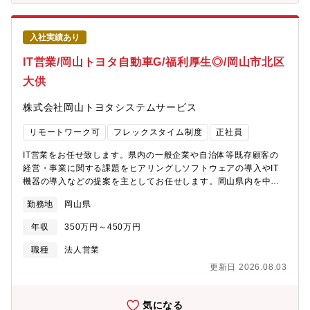
ける方を募集しています。【具体的な業務内容】銀行向けモバイ
ルアプリやキャッシュレス関連サービスの企画・営業・開発・運
営に携わっていただくプロダクトマネージャーを募集していま
入社実績あり
す。■地方銀行向けスマホアプリサービス「MINEFOCUS」事業の
企画・営業・開発・運営に係る業務■miniAPP基盤サービス事業お
IT営業/岡山トヨタ自動車G/福利厚生◎/岡山市北区
よびミニアプリの企画・営業・開発・運営に係る業務■キャッシュ
大供
レス関連サービス（マルチQR決済GW、デジタル商品券、モバイ
ルWallet等）事業の企画・営業・開発・運営に係る業務■新規事業
株式会社岡山トヨタシステムサービス
開発に係る業務【同ポジションの魅力】■少数精鋭チームのため苦
労する局面も多いですが、事業開発担当として大きな裁量を持っ
リモートワーク可
フレックスタイム制度
正社員
て業務に取り組むことができます。■同社発の新規事業開発がミッ
ションであるため、今ある知財とスキル・ノウハウを活用した新
IT営業をお任せ致します。県内の一般企業や自治体等既存顧客の
しい事業の企画・立ち上げにチャレンジできます。■「サービスデ
経営・事業に関する課題をヒアリングしソフトウェアの導入やIT
ザイン」「UIUX」「アジャイル」「Slack」「Notion」
機器の導入などの提案を主としてお任せします。岡山県内を中心
「Github」などを活用した業務に取り組むことができます。【キ
としたエリアにて、運転に支障がない方を求めています。顧客に
ャリアパス】■戦略系：新規事業開発に係る業務経験・スキルを積
勤務地
岡山県
対する企画書などの作成を含みますのでPowerPointなど活用いた
むことで以下のキャリアパスに繋げられます。（ビジネスクリエ
だきます。★自治体・医療・教育など社会インフラを支えるシス
ーター、コンサルタント、サービスマネージャ）■開発系：既存＆
年収
350万円～450万円
テムにかかわり、社会貢献性の高い仕事となります。◆商材はIT
新規事業のプロダクト開発に係る業務経験・スキルを積むことで
に関連する製品やクラウドサービスなどを幅広く取り扱っていま
職種
法人営業
以下のキャリアパスに繋げられます。（プロジェクトマネージ
す。◆顧客は製造業や建築業や自動車整備業のほか、自治体や商
ャ、APスペシャリスト、ITスペシャリスト、カスタマーサービ
更新日 2026.08.03
工会議所など幅広いお客様のニーズを叶えています。◆『DX化』
ス）【同社について】 同社は、住友商事グループで唯一のIT企
を強化し、お客様への新たな価値を提供しています。【企業魅
業です。「夢ある未来を、共に創る」という経営理念の下、成長
力】「生涯活躍し続けられる社会人」を目指しています。そのた
気になる
戦略としてサステナビリティ経営を推進。事業を通じた社会課題