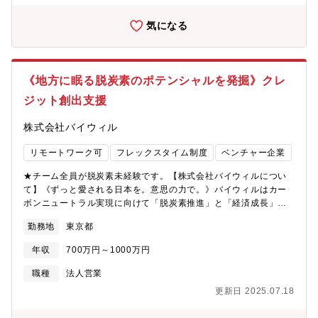
します。・経営者視点とセールス/マーケティング視点の双方を持
ち合わせ、HR業界の未来を創造する強い意志と情熱を持った方を
気になる
求めています。■ 詳細な業務内容・HR Tech市場・競合動向を分
析し、中長期的な営業戦略を策定・全社事業戦略に基づくクロス
ファンクショナルな連携の推進・経営管理、業務予測、オペレー
ションフローの設計・見直し・プロダクト、マーケティング、営
《地方に眠る脱炭素のポテンシャルを発掘》クレ
業戦略の方向性決定・KPI設定、予算策定、進捗管理、課題解決等
ジット創出支援
の戦略実行・経営陣との事業計画共有および議論■ 使用するツー
ル・セールス：Salesforce, interCOM, SalesNow・情報共有：
株式会社バイウィル
Meeting Base, Notion・コミュニケーション：Slack■ 期待役割
／ミッション営業戦略の統括を通じてブランド価値の向上と顧客
リモートワーク可
フレックスタイム制度
ベンチャー企業
基盤の拡大を実現し、会社の非連続な成長にコミットいただくこ
とがミッションです。■ 魅力ポイント・シード期として国内トッ
★チーム全員が脱炭素未経験です。【株式会社バイウィルについ
プクラスの資金調達実績 ・「PeopleWork」「PeopleX AI面接」
て】《ずっと愛される日本を。意思の力で。》バイウィルはカー
など、市場優位性の高い自社プロダクト ・大手企業を中心に幅広
ボンニュートラル実現に向けて「脱炭素推進」と「経済成長」の
い導入実績（累計3000社超） ・育休取得率100%（男性含む）な
両立を目指しています。誇れる日本を、愛される日本を、次世代
ど、柔軟で多様性を尊重する社風【自社プロダクトについて】■
勤務地
東京都
に繋ぐために挑戦していきたい。その一心で2013年に誕生しまし
AI面接同社のAI面接は、立ち上げから半年で売り上げが数億円規
た。全国の地方銀行、自治体を膝を突き合わせ、国と腰を据えて
模に到達しています。（一般的なSaaSでは、同程度の売り上げ規
年収
700万円～1000万円
話し、企業と明日を想い、未来に投資する。この一歩が、日本を
模に至るまでに5年ほどかかるケースが多い）この背景には、対話
確実に前進させると信じて真面目に取り組んでいます。【設立背
職種
法人営業
型AIであることによる「会話の深掘り」があります。従来のAI面
景】コンサル事業を基盤にカーボンクレジットメーカーとして、
接や質問型ツールは一問一答になりがちですが、同社のAI面接は
更新日 2025.07.18
顧客課題に応えるべく2社の強みを生かして「バイウィル」として
会話の流れに応じて質問を柔軟に最適化できるため、候補者理解
統合しました。※統合後現社名としては2023年4月1日より
の解像度が高くなっています。その結果、競合とのコンペにおい