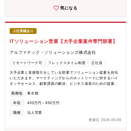
す。■具体的な仕事内容：・既存バリューチェーンビジネス（リー
ス・レンタル・中古車）での企画・推進・循環型ビジネスモデル
気になる
への転換（新規バリューチェーン取込み）のための企画■入社後に
お任せしたい業務：課題の洗い出し自体は現状ある程度終わって
いるため、入社後はその課題に対する「詳細のプランニング」
と、実際の「実行・推進」フェーズからお任せする想定です。■業
入社実績あり
務の魅力（やりがい）：国内シェア50％超を誇る「業界ナンバー
ワン」のトヨタL&Fだからこそ、変革に向けた挑戦であってもそ
ITソリューション営業【大手企業案件専門部署】
の実現度は非常に高く、圧倒的なスケール感を持ってプロジェク
トを推進できます。年間約4万台を販売する強固なビジネス基盤を
アルファテック・ソリューションズ株式会社
活かし、これまでの「売り切り型」から製品ライフサイクル全体
を見据えた「循環型ビジネス」へと進化させることは、物流業界
リモートワーク可
フレックスタイム制度
正社員
の発展のみならず、持続可能な社会の実現という大きな社会貢献
に直結します。自らの手がける仕組みが業界のスタンダードとな
大手企業と直接取引をしている部署でソリューション提案を担当
り、社会に巨大なインパクトを与えていく、唯一無二のやりがい
いただきます。マーケティングからのホットリードに対するハイ
を感じられる環境です。■配属部署について：これまでの新車販売
タッチセールス、顧客課題の解決、ビジネス成長のための提案活
中心のフォークリフト事業を、循環型ビジネス（サーキュラーエ
動を実施いただきます。【募集背景】同社のエンタープライズ事
勤務地
東京都
コノミー）へと転換させるために、リース、レンタル、そして中
業は、全社売上の30%を占める事業であり、Microsoft製品を中心
古車など、製品を売った後のライフサイクル全般に関わる領域を
としたITインフラソリューションを通じて、企業の業務変革やDX
年収
400万円～850万円
強化・推進することが大きなミッションです。他部門や販売店な
推進を支援しています。クラウドとオンプレミスをシームレスに
ど、多くの人を巻き込んで仕事を進める必要があるため、人との
統合する提案や、HCI・VDIといった先進技術を活用し、ユーザー
職種
法人営業
繋がりを大切にし、人間関係の構築に前向きに取り組む姿勢を重
体験の向上にも貢献しています。同事業は、今後更なる成長を見
更新日 2026.06.09
視しています。また、粘り強さと適切な報連相も大切にしていま
込んでおり、営業力強化のため募集しています。【具体的な職務
す。■部署の雰囲気：各自がプロジェクトを持ち、出張等で外出し
内容】■Microsoft 366／Azureを中心としたクラウド・インフラ