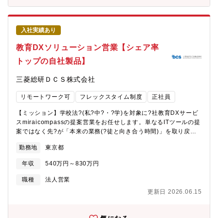
ス＆顧客対応）を理解するスペシャリストへの成長を期待しま
す。【業務のやりがい・身につくスキル】独立系軸受メーカーの
強みから系列に左右されない営業活動が可能です。軸受事業のマ
入社実績あり
ーケットシェア拡大を図る一方で、自動車の電動化などによる新
たなニーズの創出、アルミダイカスト品、精密金属加工部品とい
教育DXソリューション営業【シェア率
った軸受以外の製品の新規開拓活動など、攻めと守り両方の営業
トップの自社製品】
スキルが身につきます。【自部署の技術優位性/PR（製品・技術の
強み・業界情報等】日本、北米、欧州、アジア、中国の５つの地
三菱総研ＤＣＳ株式会社
域において、生産・販売体制を構築しており、自動車エンジン向
け軸受では世界シェア約36.7%、大型船舶のエンジン向け軸受で
リモートワーク可
フレックスタイム制度
正社員
は同約73%といずれも世界トップクラスのシェアを有しています
（シェアは2022年暦年ベース/当社推定）。大型建設機械から鉄道
【ミッション】学校法?(私?中?・?学)を対象に?社教育DXサービ
など多種多様な分野に用いられており、特定のマーケットに依存
スmiraicompassの提案営業をお任せします。単なるITツールの提
しない事業展開を行っております。
案ではなく先?が「本来の業務(?徒と向き合う時間)」を取り戻す
ためのコンサルティング業務です。【具体的な業務内容】■既存顧
勤務地
東京都
客への深耕/アップセル提案?出願システム(受験?向け)導?済の顧
客に対し追加開発済みの在校?向けや校務効率化等の新機能を提案
年収
540万円～830万円
■代理店の販売?援、営業同?■営業戦略の?案、サービス企画や開
発チームとの連携等【?社サービス「miraicompass」について】
職種
法人営業
従来の紙での出願を全てオンラインで完結することでDX化を実現
更新日 2026.06.15
し、保護者の出願や?払いの?間、学校側の事務作業の?間等、双?
の課題を解決するシステムで、多くのユーザーを獲得していま
す。学校と受験生をつなぎ、手作業を大幅に軽減する新しいコミ