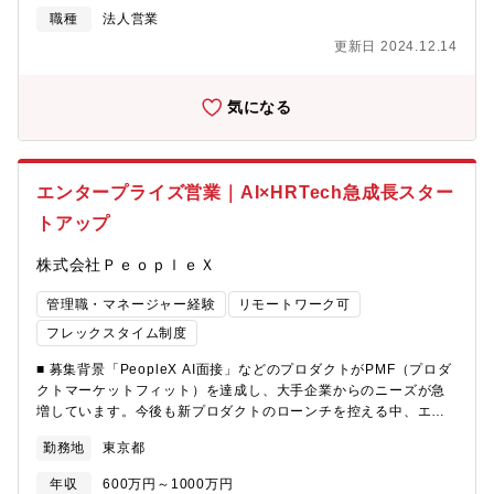
す。■皆さんが日ごろ飲食店やスーパー、宅急便などさまざまなサ
職種
法人営業
ービスを円滑に利用できているのは、アルバイトなどで働く方々
更新日 2024.12.14
があってこそです。しかしながら現在人手不足のため、各企業が
頭を抱えている状況です。各社の経営に欠かせない採用のパート
ナーとして、ぜひ一緒にはたらきませんか。【業務の流れ/詳細】
気になる
①リード獲得 ：精査したリストをもとに潜在顧客（小規模の飲食
や小売店がメイン）に対して、採用状況や課題のヒアリング及
び、『アルバイトネクスト』の紹介を行います。②商談 ：顧客か
らヒアリングした課題をベースに、業態やエリアごとの他社事例
エンタープライズ営業｜AI×HRTech急成長スター
を加味しながら採用成功に向けた提案内容 をまとめます。 受注が
トアップ
ゴールではないため、採用成功に向けた提案をすべく課題に対し
ての打ち手をしっかり思案しますが、社内にナレッジもたくさん
株式会社ＰｅｏｐｌｅＸ
あるので０ベースで1人で考える必要はありません。 ③導入前後
のフォロー ：掲載/採用成功に向けたタスクのスケジュール管理や
管理職・マネージャー経験
リモートワーク可
文言のチェックなど各種サポートを行います。 営業として課題設
定や打ち手の精度の高さももちろん大事ですが、実際にやり取り
フレックスタイム制度
をする顧客は現場の店長やSVといった採用専任担当ではないケー
■ 募集背景「PeopleX AI面接」などのプロダクトがPMF（プロダ
スが大半で、多忙な上に採用のナレッジが十分でない方も非常に
クトマーケットフィット）を達成し、大手企業からのニーズが急
多いため、いつまでに何をしたらいいのか、何を気を付けないと
増しています。今後も新プロダクトのローンチを控える中、エン
いけないのかといったきめ細やかなフォローも非常に大事になり
タープライズ領域における専門的な営業チームの拡大と体制整備
ます。掲載後、1度で効果がないケースも、先手を打ったフォロー
勤務地
東京都
が急務となっており、組織を牽引するメンバーを増員します。■
で次の打ち手を考え、回していくことで信頼関係も深まり、また
詳細な業務内容大手企業（数千～数万名規模）を対象に、AIプロ
営業としてのスキル・経験値も高まっていきます。 【入社後のサ
年収
600万円～1000万円