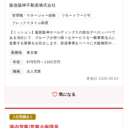
りのため、これから中身を一緒につくっていくフェーズにありま
阪急阪神不動産株式会社
す。グループ会社であるニチイ学館、ニッセイ情報テクノロジー
（NIT）、メディカルデータビジョン（MDV）と連携を深めて医
管理職・マネージャー経験
リモートワーク可
療DXなどの課題を抱える自治体・医療機関に対し、、上記3社の
サービスやケイパビリティを組み合わせて解決策を設計・提案・
フレックスタイム制度
推進していくことがミッションです。必要に応じてコンサル会社
【ミッション】阪急阪神ホールディングスの総合デベロッパーで
や他社とも協業しながら進めていきます。将来的には、ヘルスデ
ある当社にて、グループが持つ様々なサービスを一般事業法人に
ータを取得・分析し、製薬会社へのデータ提供や保険事業への活
提案する業務をお任せします。鉄道事業をベースに大阪梅田や沿
用など、データビジネスの拡大も想定しています。現時点では、
線での街創りから、阪神タイガースや宝塚歌劇、ビルボードライ
自治体や医療機関の様々な課題の中で、どういった課題にフォー
勤務地
東京都
ブ等のエンタテインメントの提供といった幅広いサービスを手掛
カスしてどのような解決策を提案し得るか、大きな方向性を議論
けています。【業務内容】グループが持つ様々なサービスを一般
している段階で、今後は一部の自治体で先行的に解決策の検証を
年収
979万円～1102万円
事業法人に提案する業務に携わっていただきます。・グループが
進めることを計画しています。■組織概要当組織は全体で100名を
持つサービスを活用してもらうための営業活動・グループ各社と
超える組織であり、所属は10名未満の小規模なチームとなりま
職種
法人営業
の関係構築※営業ノルマはありません。営業職種ではあります
す。各グループ会社と連携しながら、様々なプロジェクトを牽引
更新日 2026.08.03
が、販売や用地取得のような営業は行いません。【業務内容補
していくポジションです。■特徴・魅力・日本生命およびグループ
足】・単一のサービスを提供するのではなく、グループ各社が持
会社のアセットやケイパビリティを最大限活用しながら、重要な
つサービスをご紹介しながら、お客様に合わせて様々な提案がで
社会課題の解決に向けて取り組めます。・「医療」は、日本生命
気になる
きるため、幅広い分野で活躍できるフィールドがあります。・グ
が新たに重点領域として取り組む領域です。これから創り上げて
ループ各社との連携をさらに強くするために、グループ各社と密
いく領域ですので、日本生命の中で第一人者として活躍して頂け
にコミュニケーションを取ることも重要な要素となりますので、
る場が多くあります。"・組織としてまだ立ち上がったばかりのた
同行訪問でグループ各社との繋がりを一緒につくっていきましょ
め、これからチームを一緒に作り上げていけるフェーズです。課
入社実績あり
う。【配属組織】グループの首都圏における営業基盤を拡大する
題も手探りの状況だからこそ、決まりきった型にはまらず、さま
ため、今年4月にグループ各社を横断する法人営業部門を新設しま
ざまなことにチャレンジしながら仕組みや体制をゼロベースで創
国内営業/営業企画課長