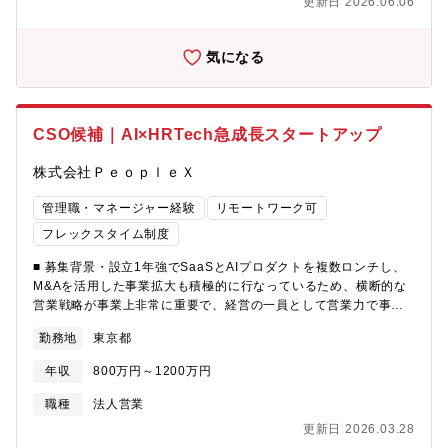
更新日 2026.06.06
なりがちですが、同社のAI面接は会話の流れに応じて質問を柔軟
功、失敗事例などは随時共有を行い、チームで助け合う文化が根
衝（日本語でOKです。）※生産工場の視察のため、年2回ほど中
に最適化できるため、候補者理解の解像度が高くなっています。
付いています。
国への出張があります。・サンプル品のチェック・納品■職務環境
その結果、競合とのコンペにおいては勝率が非常に高く、シェ
とてもフレンドリーでアットホームな職場環境です。元気な方が
気になる
ア・認知度の両面でNo.1のポジションを確立しています。また、
多いので、自然と楽しく仕事が出来るような雰囲気が自慢です。■
単なる業務効率化ツールではなく、面接という、人が対応するこ
評価制度年齢に関係なく、社員一人ひとりの頑張りを正当に評価
とを前提としてきたフィジカルな業務そのものを不要にし、新た
するのが当社のポリシー。成果をあげた社員にはインセンティブ
な価値を提供しています。■ AIロープレAIロープレ市場では営業
の形で賞与に反映します。また、リーダーシップを発揮できる方
CSO候補｜AI×HRTech急成長スタートアップ
職向けに特化したプロダクトが多い中、PeopleXは職種を限定せ
は、課長、部長など責任あるポジションに登用。実際に、30代で
ず、あらゆる職種で利用可能な設計になっています。■ AI面談同
課長に抜擢された社員もいます。■同ポジションについて当社では
株式会社ＰｅｏｐｌｅＸ
社のAI面談は、あらゆる1on1業務を外注・代替できる点が強みで
企画から生産、販売まで一貫して行っているため、デザイナーや
す。例として、全国に1000店舗を展開する薬局チェーンでは、ス
パタンナーとチームを組んで、新しい生地や素材、デザインなど
管理職・マネージャー経験
リモートワーク可
ーパーバイザー（SV）が十数名しかおらず、SVが1000店舗の店
をお客様にご提案するところからはじまります。そして、お客様
フレックスタイム制度
長と定期的に1on1を行い、現場情報を整理しています。この業務
のご要望やブランドにあった工場をコーディネートし、品質や納
をAI面談に置き換えることで、SVの稼働を大幅に削減しつつ、情
期の管理を行います。様々な経験を積むことが出来るため、非常
■ 募集背景・設立1年強でSaaSとAIプロダクトを複数ロンチし、
報収集の質と量を保ったまま、圧倒的な業務短縮を可能にしてい
にやりがいのある仕事になります。
M&Aを活用した事業拡大も積極的に行なっているため、横断的な
ます。
営業戦略が事業上非常に重要で、経営の一員として営業力で事業
を牽引いただける方を募集します。・AIを活用した形になってい
勤務地
東京都
ない市場を作っているため、市場に受け入れられるためのアイデ
ィアや決断力も非常に重要で、そういった難易度の高いチャレン
年収
800万円～1200万円
ジにご興味のある方を求めています。■職務概要・急成長を遂げる
AI x HR カンパニーにおいて、経営の中核メンバーとしてセール
職種
法人営業
ス戦略のすべてを統括いただきます。・ブランド価値向上と顧客
更新日 2026.03.28
基盤拡大に向けた戦略立案と実行を牽引し、事業成長にコミット