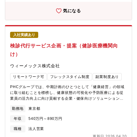
く、その高い技術力の裏付けになっています。■長期就業できる環
気になる
境企業全体で働き方の改善・推進を進めており、直近5年の離職率
は平均で5.1％の少なさと長期就業がしやすい環境です。(※国内
平均離職率は13.9％)
入社実績あり
検診代行サービス企画・提案（健診医療機関向
け）
ウィーメックス株式会社
リモートワーク可
フレックスタイム制度
副業制度あり
PHCグループでは、中期計画のひとつとして「健康経営」の領域
に取り組むことを標榜し、健康状態の可視化や予防医療による従
業員の活力向上に向け貢献する企業・健保向けソリューションの
構築に取り組んでおり、その一環として、2023年4月よりLSIメデ
勤務地
東京都
ィエンスの健康診断サポート事業をウィーメックスに統合しまし
た。高齢化や医療費の高騰などを背景に「医療から健康・予防・
年収
540万円～890万円
未病へ」への期待が高まり、国家的にも戦略的な取り組みが加速
しています。健康経営においては、予防や健康管理にとどまら
職種
法人営業
ず、生産性改善や長時間労働抑制、メンタルヘルス等を意味し、
更新日 2026.04.20