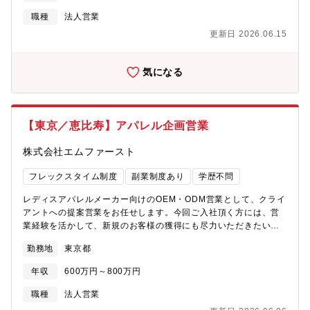
ダクトやSaaS「PeopleWork」、コンサルティング等を組み合わ
ポートについて】入社後１ヵ月は目標を持たず、部署での座学研
せた総合的なソリューション提案を牽引いただきます。・経営層
修や先輩への同行や必要な情報のキャッチアップに専念して頂き
職種
法人営業
や部門責任者への課題ヒアリング、ソリューション提案・アカウ
ます。【「x:eee」「アルバイトネクスト」とは】「x:eee」は、
更新日 2026.06.15
ントプランの策定および長期的なリレーション構築・社内関係部
アルバイト採用の煩雑な業務をスマホ一台で簡単に行うことがで
門（プロダクト、CS、マーケティング）と連携した大型案件の推
きる、業界初スマホ特化型の採用支援ツールです。その中に、求
進・契約締結後のフォローアップ、アップセル・クロスセル提
人媒体への発注が最速1分で完結する機能があり、 成果報酬型求
気になる
案・市場動向・競合調査に基づいた営業戦略の立案と実行■ 使用
人サービスの「アルバイトネクスト」 への発注も可能です。【本
するツール・セールスツール：Salesforce、interCOM、
ポジションの魅力】・企業の魅力を引き出し、人と繋げる楽しさ
SalesNow・情報共有：Meeting Base、Notion・コミュニケーシ
を味わうことが出来ます・アポ獲得から採用成功まで伴走し、企
ョン：Slack■ 期待役割／ミッション単に製品を売るだけでなく、
業の成長を支援することが出来ます・大手×ベンチャーの組織風土
【東京／恵比寿】アパレル企画営業
顧客の「人と組織」に関する本質的な課題を解決することがミッ
のあるSEEDS COMPANYだからこそ、大きな裁量を持って働く
ションです。営業現場で得たフィードバックをプロダクト開発側
ことが出来ます・立ち上げフェーズだからこそ、コアメンバーと
株式会社エムファースト
へ還元し、サービスを共に成長させることが期待されています。■
して組織を牽引していくことが出来ます・ご自身の課題設定力、
魅力ポイント・シード期ながら累計3,000社以上の支援実績がある
リサーチ力、成功事例の引き出しの多さなど、営業としての「ス
フレックスタイム制度
副業制度あり
学歴不問
プロダクトに関われる。・23.7億円の大型資金調達により、積極
キル・経験」が効果に反映【組織構成】SEEDS COMPANYは現
的なプロダクト投資とM&Aが行われる勢いのある環境。■ 求める
在、約90名の組織です。x:eee部には20～30代の約25名のメンバ
レディスアパレルメーカー向けのOEM・ODM営業として、クライ
人物像・変化を前向きに捉え、スピード感を持って行動できる
ーが所属。求人広告の営業をされていた方や生命保険の営業をさ
アントへの提案営業をお任せします。今回ご入社頂く方には、営
方・自ら課題を発見し、解決に向けて主体的に動ける方・「コト
れていた方、投資用不動産営業をされていたから等多岐にわたる
業経験を活かして、新規のお客様の獲得にも尽力いただきたいと
（事業の成功・顧客の成功）」に向かって誠実に向き合える方
業種からの転職者が多いです。【組織風土】・職種が異なるメン
考えております。◆各ブランドの特色と現在のファッショントレ
勤務地
東京都
【自社プロダクトについて】■ AI面接同社のAI面接は、立ち上げ
バーともコミュニケーションが取れるよう、職種横断のシャッフ
ンドを加味し、商品コンセプトを立案してください。◆社内のデ
から半年で売り上げが数億円規模に到達しています。（一般的な
ルランチや懇親会、またお互いの誕生日を祝いあうような、風通
ザイナーと共に、企画段階からしっかり入り込み、スタイル画や
年収
600万円～800万円
SaaSでは、同程度の売り上げ規模に至るまでに5年ほどかかるケ
しのよい文化が根付いています。重要なイベントごとでは、必ず
マップから提案する形になります。■業務詳細・当社デザイナーと
ースが多い）この背景には、対話型AIであることによる「会話の
Face to faceのコミュニケーションを大切にしています。（月1回
協力して商品の企画・開発・お客様への提案・商談・中国にある
職種
法人営業
深掘り」があります。従来のAI面接や質問型ツールは一問一答に
の締め会や年1回のキックオフなど）・業務のことや契約後の成
生産工場への発注・スケジュール、品質管理など生産工場との折