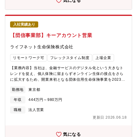
気になる
ュニケーションのシステムです。募集要項や願書等の書類管理、
出願日に来校する受験生の受け入れ準備。願書の記入ミスチェッ
クや、受験生からの疑問・不安への問い合わせ対応。学校にとっ
ても、また受験生にとっても入試手続きの負担はとても大きいも
入社実績あり
のです。miraicompassは、出願はもちろん資料請求・説明会の予
約、入学手続きまでオンライン化。入試業務を今よりずっとスピ
【団信事業部】キーアカウント営業
ーディーにします。
https://www.dcs.co.jp/solution/miraicompass/【同ポジションの
ライフネット生命保険株式会社
魅力】■社内でサービス企画～開発まで?気通貫しているため現場
の先?の声を開発部へ共有し、現場の声からプロダクト価値を?め
リモートワーク可
フレックスタイム制度
上場企業
ることができます。■?試出願で圧倒的シェアを誇る信頼を武器
に、学校の「在校?管理」や「校務効率化」といった学校全体の教
【業務内容】当社は、金融サービスのデジタル化という大きなト
育校務DXを?緒に企画するパートナーとなるべく影響範囲を広げ
レンドを捉え、個人保険に留まらずオンライン生保の接点をさら
ている変?期です。 事業の変?期・拡?期の中で組織も4?に刷
に拡大するため、開業来初となる団体信用生命保険事業を2023年
新。会社としても?を?れている事業です。■三菱総研グループの安
7月から開始しました。まずは、パートナー企業であるKDDIグル
勤務地
東京都
定基盤をもって営業戦略や企画にもチャレンジでき、「IT×企画」
ープの金融事業の一つである、auじぶん銀行株式会社の住宅ロー
で着実なスキルアップにつながるポジションです。【同社につい
ン利用者に向けて団体信用生命保険を提供しています。銀行業界
年収
444万円～980万円
て】■三菱総合研究所（MRI）、三菱UFJフィナンシャル・グルー
においてオンライン生保が大きな役割を果たしていけるよう、新
プ（MUFG）の共同出資企業■ 1970年に三菱銀行（現三菱UFJ
たなパートナー銀行の開拓にも注力しており、このポジションで
職種
法人営業
銀行）の受託計算部門を分離独立して設立。 2004年からは、日本
は主に金融機関等を対象とした市場の調査・開拓と団信に関する
更新日 2026.06.18
有数のシンクタンクである三菱総合研究所（東証一部上場）グル
ニーズ調査（商品、オペレーション面等）～提案・導入までの役
ープの一員として、高品質なトータルＩＴソリューション・サー
割を担っていただきます。単に既存商品の採用提案・導入だけで
ビス提供により、約5,000社を超えるお客様様の企業価値向上に取
はなく、金融機関や実際に団信にご加入いただくお客さまの利便
気になる