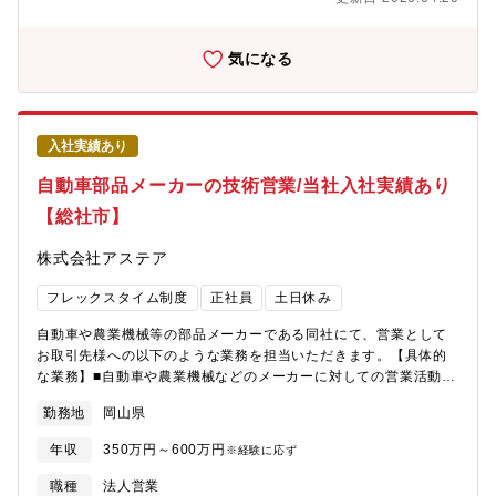
大企業中心に経営者や人事の注目する重要テーマの一つとなって
います。【具体的な業務】当ポジションでは、健康保険組合や企
業などに提供している健診事務代行サービスにおいて、当社と業
気になる
務提携している全国の3,000の健診医療機関に対し、事務代行サー
ビス拡大の為の企画、運用調整、契約調整などの役割を担ってい
ただきます。・健診医療機関のニーズや課題を把握し適切なソリ
ューションを提案します。・健診事務代行や特定保健指導、スト
入社実績あり
レスチェックといった予防医療領域における一次予防および二次
予防につなげるシステムやサービスを選定し提携する健診医療機
自動車部品メーカーの技術営業/当社入社実績あり
関に提案していただきます。【求める人物像】予防医療領域は今
【総社市】
後市場規模の拡大が予想されています。当社としても予防医療領
域は収益の柱の１つとして大きく成長させていきたいと考えてお
株式会社アステア
ります。そのため、事業にて連携する健診医療機関との間で関係
構築と課題解決の提案を通じた取引拡大を担っていただきます。
フレックスタイム制度
正社員
土日休み
また、営業活動にとどまらず、顧客のニーズをもとにサービスの
企画、開発につながる社内提案を行うなど、積極的かつリーダー
自動車や農業機械等の部品メーカーである同社にて、営業として
シップをもって事業を推進していただける方を募集しておりま
お取引先様への以下のような業務を担当いただきます。【具体的
す。【入社後のキャリアパス】提携する健診医療機関への新たな
な業務】■自動車や農業機械などのメーカーに対しての営業活動
ソリューションの企画、運用調整、提案、管理などを実施して頂
（基本はルートとなりますが、新規開拓も行っていただくことが
きます。その後、実績・志向に応じてマネージャーやその他ポジ
勤務地
岡山県
あります）■提案書、見積り等の書類作成■納期管理■顧客管理■売
ションなどキャリアを拡げて頂きます。
上管理 等※ルート営業となる為、ノルマはありません。※営業
年収
350万円～600万円
※経験に応ず
先は各メーカーの購買や設計部門となります。※入社後は先輩社
員についてOJTを中心とした教育となります。（一人前になるま
職種
法人営業