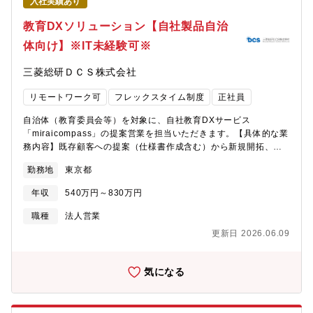
入社実績あり
外販社との英語でのやりとりが多く、グローバルな視点で働ける
職場です。メンバー同士の連携や上下間の風通しもよく意見を発
教育DXソリューション【自社製品自治
信しやすい明るい雰囲気が特徴です。勤務地の名称は瑞穂工場と
体向け】※IT未経験可※
ありますが、実際には工場機能はなくオフィスビルとなっており
ます。■想定残業時間(繁忙期と通常）残業:10～30H/月、繁忙期は
三菱総研ＤＣＳ株式会社
40H/月程度【求める人材像】・戦略的思考：市場動向や顧客ニー
ズを的確に分析し、戦略的な営業プランを立案できる ・リーダー
リモートワーク可
フレックスタイム制度
正社員
シップ：チームを牽引し、モチベーションを高めるリーダーシッ
プスキル。部下の育成や支援に積極的に取り組める方。 ・コミュ
自治体（教育委員会等）を対象に、自社教育DXサービス
ニケーション能力：社内外の関係者と円滑にコミュニケーション
「miraicompass」の提案営業を担当いただきます。【具体的な業
を図り、協力体制を築ける能力。海外販売会社との連携が重要と
務内容】既存顧客への提案（仕様書作成含む）から新規開拓、代
なるため、調整力や交渉力も求められます。・スピード感：迅速
理店支援まで、幅広く文教分野のデジタル化推進に携わっていた
に市場の変化に対応し、スピード感を持って事業を推進できる
勤務地
東京都
だきます。担当エリアでの新規営業、既存顧客へのクロスセル・
方。柔軟性と適応力が重要です。・高い倫理観とプロフェッショ
アップセル提案、代理店の販売支援・営業同行などを通じて、文
ナリズム：倫理観を持ち、プロフェッショナルとしての責任を果
年収
540万円～830万円
教市場での更なるシェア拡大を目指していただきます。教育現場
たす姿勢。
の課題を深く理解し、顧客と共に最適な解決策を創り出すコンサ
職種
法人営業
ルティブな営業が求められるポジションです。また、営業業務に
更新日 2026.06.09
加えて営業企画業務として、販売戦略立案やプロモーション企画
にも携わっていただきます。【?社サービス「miraicompass」に
ついて】従来の紙での出願を全てオンラインで完結することでDX
気になる
化を実現し、保護者の出願や?払いの?間、学校側の事務作業の?間
等、双?の課題を解決するシステムで、多くのユーザーを獲得して
います。https://www.dcs.co.jp/solution/miraicompass/【同ポジ