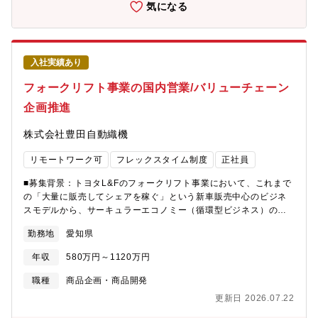
共に構築、拡大することを期待しています。※ご経験・スキル・
気になる
ご希望に合わせて業務内容は柔軟に検討いたしますので、選考内
で是非お気軽にご相談ください。◆協業先については以下プレス
リリースをご覧ください（エネルギー機器メーカー・小売電気事
業者との協業）
入社実績あり
https://www.shizenenergy.net/2024/07/09/sc_capital_business_alli
フォークリフト事業の国内営業/バリューチェーン
企画推進
株式会社豊田自動織機
リモートワーク可
フレックスタイム制度
正社員
■募集背景：トヨタL&Fのフォークリフト事業において、これまで
の「大量に販売してシェアを稼ぐ」という新車販売中心のビジネ
スモデルから、サーキュラーエコノミー（循環型ビジネス）の実
現へと転換を図るため、今年1月に「バリューチェーン推進室」と
勤務地
愛知県
いう新組織が立ち上げられました。この組織では、リース、レン
タル、中古車の再販売など、製品を売った後のライフサイクルに
年収
580万円～1120万円
関わるビジネスの強化を目的としています。■業務概要：リース、
レンタル、中古車ビジネスなど、循環型ビジネス強化に向けた企
職種
商品企画・商品開発
画・推進業務です。課題に対する具体的なアクションプランの策
更新日 2026.07.22
定から、販売店や関連部門を巻き込んだ実行・推進までを担いま