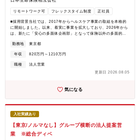
日本生命保険相互会社
り自動車内装全体の開発を任されています。新車開発のコンセプ
トに合わせた内装全体の構想⇒デザイン⇒設計等最上流から携わ
リモートワーク可
フレックスタイム制度
正社員
っており、ひとつの部品単位ではなく、内装全体を提供している
点は同社の特徴であり、かつ、大きな強みです。
■採用背景当社では、2017年からヘルスケア事業の取組を本格的
に開始しました。以来、着実に事業を拡大しており、2026年から
は、新たに「安心の多面体企画部」となって保険以外の多面的な
領域（当面は「健康増進」「医療」「介護」「子育て」を重点領
勤務地
東京都
域とする）で社会的価値の創出に向けて取り組みます。社内では
新規事業の位置づけであり、従来の枠組みに捉われず、ベンチャ
年収
820万円～1210万円
ースピリットを持って日々チャレンジしています。一緒に新たな
マーケットを切り開いていくメンバーを募集します。■職務概要日
職種
法人営業
本全国に拠点を構える日本生命の支社や、グループ会社であるニ
更新日 2026.08.05
チイ学館、ニッセイ情報テクノロジー（NIT）、メディカルデータ
ビジョン（MDV）と連動し、地域医療や経営、さらには医療従事
者を支える具体施策や、保険事業との連携施策に関する企画提案
気になる
および推進、をご担当いただきます。■職務詳細・顧客や外部専門
家との対話に基づき、地域医療や経営、医療従事者の課題を抽出
する・抽出した課題への対応策を検討し、グループで連携して解
決施策を構築する・小規模な検証を繰り返し、解決施策の改善と
入社実績あり
規模の拡大を推進する・既に保有、あるいは上記取組みの中で取
得した、匿名加工されたヘルスデータを利用した保険事業の高度
【東京/ノルマなし】グループ横断の法人提案営
化について、社内あるいはグループ会社と連携して企画・推進す
業 ※総合ディベ
る＜具体的業務イメージ＞医療領域ユニットは立ち上がったばか