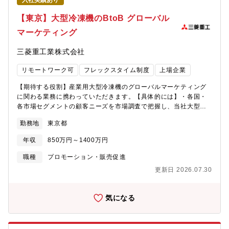
入社実績あり
進・会議運営サポート・外国人社員・パートナーとの英語でのコ
伴いPMI税理士ドットコム事業における相続領域のグロースなど
ミュニケーション■英語の活用場面・英語を使える場面は多岐にわ
【東京】大型冷凍機のBtoB グローバル
【組織について】弁護士ドットコム事業本部 事業戦略室 ?事業
たります。・経営層への報告、経営会議向けレポーティング、会
戦略室は、主に以下の役割を担います。・弁護士ドットコム事業
マーケティング
議運営など、さまざまなシーンで英語力を存分に活かしていただ
に関する①事業戦略・営業戦略の立案②営業戦略の進捗管理と課
けます。※日常的に英語を使用する場面があります【業務の進め
題分析③戦略実現のための課題解決④その他、本部内管理部機能
三菱重工業株式会社
方・特徴】単なる指示待ちではなく、目的に応じて最適なアウト
※本ポジションは、主に①②③の領域の実務を広くご担当いただ
プットを自ら考え、提案・実行する姿勢が求められます。異常値
くポジションです。【ポジションの魅力】■経営層に近い視点で仕
リモートワーク可
フレックスタイム制度
上場企業
や数値の変動に対して、原因を探り、必要に応じて新たな切り口
事ができる売上目標達成という最重要課題に直結する戦略を立案
でレポートを作成するなど、主体的な業務推進が期待されます。■
するために経営層や事業責任者と密接に連携し、意思決定に関わ
【期待する役割】産業用大型冷凍機のグローバルマーケティング
組織構成・Japan C&I：140名（男性4割、女性6割）、
ることができます。■事業の成長を最前線で企画から実行までトー
に関わる業務に携わっていただきます。【具体的には】・各国・
Consulting C&I：2名チームの特徴：多様なバックグラウンドを
タルでリードできる市場分析、戦略策定、施策実行、効果検証と
各市場セグメントの顧客ニーズを市場調査で把握し、当社大型冷
持つメンバーが在籍し、効率化や改革を推進中■働き方・実働7時
いうサイクル全体を統括するため、自分が生み出したアイデアや
凍機の販売戦略立案・新商品の企画立案取りまとめ・見込み顧客
間・週4回在宅勤務・月間残業20時間程度・フルフレックスワーク
勤務地
東京都
戦略が、会社の売上や利益に直結する手応えを感じられます。
（リード）獲得につながるマーケティング活動展開・広報活動を
ライフバランスを重視しつつ、主体的な業務推進可能な環境で
「企画して終わり」ではなく、「遂行」までを担います。■少数精
通じた、事業や製品の認知向上【ポジションの魅力】・現代社会
す。※子育て中のママさん、パパさん大活躍中です。■キャリアパ
年収
850万円～1400万円
鋭の部署で幅広く、大きな決裁権を持って事業を動かすことがで
において空調・冷熱製品は、社会インフラの一翼を担っていま
ス・経営会議向けレポーティングや情報分析を自律的に担い、経
きる少数精鋭の組織だからこそ、狭く閉じられた役割分担の中で
す。その中で大型冷凍機は、データセンター、半導体をはじめと
職種
プロモーション・販売促進
営層の意思決定に貢献しながら、部門の中核人材として、より高
業務に向き合うのではなく、幅広い領域について大きな決裁権を
する工場などの産業用途、地域冷暖房、オフィスビルなどの商業
度な経営管理やプロジェクト推進をリードしていただく（管理職
更新日 2026.07.30
持って取り組めます。
用途で使われ、私たちの快適な生活を支えるとともに、脱炭素社
を目指していただく）キャリア形成などを期待しています。・社
会の実現へ向けた取り組みにも貢献しています。・三菱重工サー
内異動制度を活用し、他部署等へキャリアを展開することも可能
マルシステムズは大型冷凍機のリーディング・カンパニーです。
気になる
です。■魅力・グローバルグループで経営層と近い距離で業務を経
日本だけでなく、グローバルなフィールドで活躍していただけま
験でき、意思決定を支援するやりがいのあるポジション。・ワー
す。【募集背景】・空調の世界市場は、今後も伸長が期待されて
クライフバランスを重視した働き方が可能（リモート中心、残業
います。・大型冷凍機事業は、日本市場におけるリーディング・
少なめ、長期就業しやすい）・英語活用は希望や得意な方にはお