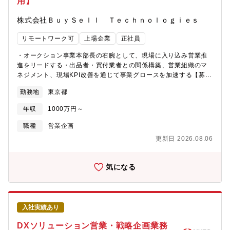
用】
https://www.kandc.com/interview/consulting/3920/
株式会社ＢｕｙＳｅｌｌ Ｔｅｃｈｎｏｌｏｇｉｅｓ
リモートワーク可
上場企業
正社員
・オークション事業本部長の右腕として、現場に入り込み営業推
進をリードする・出品者・買付業者との関係構築、営業組織のマ
ネジメント、現場KPI改善を通じて事業グロースを加速する【募集
背景】株式会社タイムレスは、リユース業界における主要プレイ
勤務地
東京都
ヤーの一つとして、独自の販路と専門性の高い鑑定力を強みに事
業を展開してきました。バイセルグループにジョインして以降、
年収
1000万円～
グループ間連携を活かした事業拡大フェーズに入っており、なか
でも「オークション事業」は、グループ全体の流通網と価値最大
職種
営業企画
化を支える成長エンジンとして位置づけられています。リユース
更新日 2026.08.06
市場が拡大を続ける一方で、オークション事業のグロースは、机
上の戦略だけでは実現できません。出品者・買付業者との日々の
関係構築、現場オペレーションの改善、営業メンバーへの伴走と
気になる
いった "現場を動かす力" が、GMV・参加者数・取扱高といった
KPIを非連続に伸ばす鍵になります。今回募集するのは、オークシ
ョン事業本部の事業推進部長候補として、事業本部長の右腕的に
現場に入り込み、営業推進をリードいただく方です。事業本部長
入社実績あり
と戦略を描き、営業メンバーと共に現場に立ち、出品者・買付業
者の声を拾い、KPIを動かし切る "実行のリーダー" を求めていま
DXソリューション営業・戦略企画業務