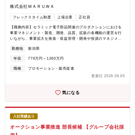
パートナー（Global Client Partner）を助け、アカウントプラン
株式会社ＭＡＲＵＷＡ
の策定・実行支援、パイプライン・実績の管理、クライアントフ
ィードバック管理、リレーション構築支援等を実施■グローバル連
フレックスタイム制度
上場企業
正社員
携グローバルチームとの情報の共有、およびグローバルがリード
する活動の日本での実行、さらに日本発でのナレッジによる海外
【職務内容】セラミック電子部品関連のプロダクションにおける
でのビジネス拡大支援■担当アカウントご入社いただいた際には、
事業マネジメント・製造、開発、品質、拡販の各機能の運営を行
以下の業界のいずれかに所属する注力顧客を担当していただく予
いながら、事業拡大を推進・収益管理・開発や投資のマネジメン
定です。 ・金融サービス・テクノロジー、エンターテインメン
ト・製品品質の維持や向上マネジメント【担当製品】コンデンサ
勤務地
新潟県
ト＆メディア、情報通信・自動車、製造業、建設・エネルギー、
【この仕事の面白さ・魅力】当社のセラミック電子部品は、長年
資源、鉱業、素材、化学・消費財、小売、流通・官公庁、地方自
培ってきたセラミック技術を生かし、車載・医療・航空宇宙・イ
年収
770万円～1260万円
治体、公的機関・ヘルスケア・医薬ライフサイエンス・プライベ
ンフラ事業など信頼性が必要とされる様々なエレクトロニクスの
ート・エクイティ・運輸、物流【Markets部門からのメッセージ】
分野で使用されています。目標に向かいそれぞれのセクションと
職種
プロモーション・販売促進
クライアントの課題を共に解決し、プロフェッショナルファーム
ベクトルを合わせ、目標達成に向けリーダーシップを発揮してい
更新日 2026.08.05
としてさらなる成長をするために、社内連携促進による総合力強
ただきます。
化、およびグローバルチームや各国のPwCとの連携によるグロー
バルレベルでの競争力UPが非常に重要となっています。動きの速
気になる
い業界に直に触れ、クライアントと経営課題をともに解いていく
手助けをすることにより、一緒に成長していければと思います。
【参考】各種インタビュー記事■IFSの中でのMarketsの位置づけ
https://www.concord-career.com/interview/pwc_j/page-
入社実績あり
02/#link01■MarketsのPwC Japanの戦略上の位置づけ・役割
https://www.isssc.com/special/interview/biz/3926■クライアン
オークション事業推進 部長候補 【グループ会社採
トドライバーに求められるもの・やりがい