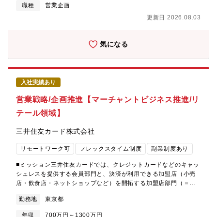
していますが、最終的には全てのラインに関与できることを想定
職種
営業企画
は、事業全体の成長を多角的に推進する要です。新規顧客獲得か
しています。【配属部署】■カスタマーサービス推進部 ーリアル
らブランド価値向上まで、幅広い事業領域で戦略を立案。リサー
更新日 2026.08.03
チャネルGr 約15名 ★今回の配属先を想定しております。20代
チから施策実行まで一貫して担当し、顧客視点で事業の方向性を
～50代まで幅広い年齢層の方が所属しております。男女比は半々
定めます。その為、自身の戦略で事業を成長させる達成感を強く
です。ー店舗企画Gr【部署ミッション】キャッシュレス社会とな
気になる
感じられる、まさに事業の中枢を担うポジションです。■「仮説検
りATM使用が減っていく想定の中、10年後のATMの在り方を考え
証」と「成功への伴走」を繰り返す実践的な挑戦ができる答えの
ております。社会インフラとして持続可能なATM事業を継続する
ない世界で自ら仮説を立て、多様な手法で検証しながら事業を成
ために、今後何をしていくべきか企画・推進することがミッショ
功へと導く挑戦ができます。失敗を許容する文化のもと、ABテス
ンとなります。【主な関係者】事務企画部、総務部、MUIT、ATM
トや顧客ヒアリングなどを通じて戦略を磨き上げ、営業やプロモ
入社実績あり
提携各行・各社、コンビニATM各社【採用背景】当社は社会イン
ーション部隊と連携、伴走しながら立案した戦略の実行までを高
フラであるATMビジネスの今後の在り方を検討しており、ビジネ
営業戦略/企画推進【マーチャントビジネス推進/リ
速PDCAでおこないます。豊富なリードや商談、CMといった圧倒
ス構想段階なので有識者にご入行頂きたいと考えています。【入
的なリソースを活用し、スピード感を持ちながらマーケティング
テール領域】
社後のキャリアイメージ】まずはATM将来像の企画や個別プロジ
戦略を実践し、事業貢献を肌で感じられます。■型と柔軟性で市場
ェクトの推進または提携他行やコンビニ等の外部ATMチャネル戦
変化に対応しながら最先端のマーケティング戦略を追求できる同
三井住友カード株式会社
略の企画、推進のどちらかに携わっていただく想定です。長く
社は「型」を重視しつつも、市場や顧客の変化に合わせて柔軟に
ATM業務に携わって頂くことも可能ですが、別部門にての就業や
見直すことで、常に最先端のマーケティング戦略を追求できる環
リモートワーク可
フレックスタイム制度
副業制度あり
マネジメントを経験したい等、ご希望に合わせてキャリアの形成
境です。体系化された戦略構築プロセスを用いながらも、AI時代
が可能です。【ポジションの魅力】現在10年後のATMの将来像に
を見据え、プロダクト起点ではなく「顧客起点」でのGTM戦略構
■ミッション三井住友カードでは、クレジットカードなどのキャッ
ついて構想中の段階のため、これまでの知見を活かして裁量権を
築の最前線に携われます。複数の事業・製品に横断的に関わるこ
シュレスを提供する会員部門と、決済が利用できる加盟店（小売
持って就業することが可能です。同行のATM企画は基本全てこち
とで、多様な視点からマーケティング戦略を構築する力を養うこ
店・飲食店・ネットショップなど）を開拓する加盟店部門（＝
らのグループで検討・推進・実行しています。【働き方】個人に
とが可能です。■長期的な視点で、潤沢なリソースを活用した戦略
「アクワイアリング」と呼びます。）を柱としています。マーチ
合わせた柔軟な働き方が可能です。・在宅勤務：有・転勤：希望
勤務地
東京都
策定・実行が可能黒字経営で業績が安定している為、短期的な売
ャントビジネス推進部は、加盟店向けビジネスの企画部門と営業
しない働き方も選択可能です。【当行の魅力】MUFGグループの
上達成だけでなく中長期視点に立った事業戦略の立案と実行に注
部門との間のポジションに位置し、営業部隊をサポートする「ミ
証券や信託銀行等の全機能を用いた総合金融サービスの提供によ
年収
700万円～1300万円