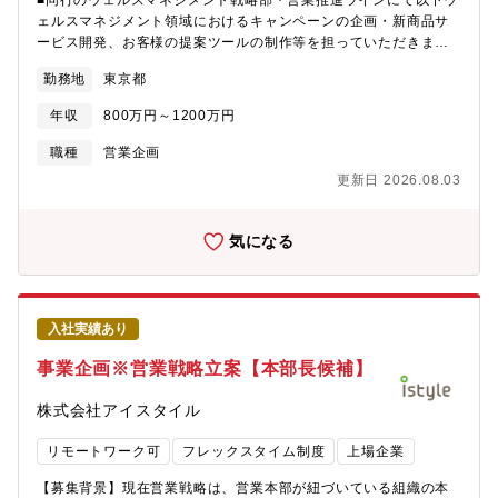
■同行のウェルスマネジメント戦略部・営業推進ラインにて以下ウ
業開発を中心にお任せします。また営業だけでなく、事業そのも
ます。・成長事業の戦略、企画を推進する重要ミッションに携わ
ェルスマネジメント領域におけるキャンペーンの企画・新商品サ
のを設計・推進する“事業プロデューサー”としての活躍も期待して
ることができるストック型のビジネスモデルで収益が安定してお
ービス開発、お客様の提案ツールの制作等を担っていただきま
います。経営視点で戦略立案から組織構築まで携わりたい方、大
り、複数プロダクトでトップシェアを獲得しているからこそ、潤
す。【詳細業務】■ウェルスマネジメントビジネス全般に関わる営
歓迎です。＜具体的には＞・地方自治体や森林管理者が抱える林
勤務地
東京都
沢なリソース（予算、人員、顧客基盤）をふまえた大規模な戦略
業推進・事業開発施策の企画立案・運営■具体的には、富裕層顧客
政林務の課題をヒアリングしながら、当社サービスの提案営業・
の立案・実行が可能な環境です。
の新規開拓・取引活性化を目的としたキャンペーン企画・展開、
J-クレジットの購入を検討する企業（GX・ESG推進部門等）への
年収
800万円～1200万円
新商品・サービス開発、営業支援ツール制作、組織業績評価制度
営業および販売戦略の設計・既存サービスのブラッシュアップ、
の運営等の業務■営業店評価のための 業績評価シートの運営※全
職種
営業企画
新サービスの企画立案・民間企業のニーズに基づくプロダクト開
国約300拠点に向けた 戦略立案・企画業務となります。【業務補
発やパートナーシップ形成・事業を成長させるための事業開発・
更新日 2026.08.03
足】ウェルスマネジメントの対象顧客は 1億円以上の資産を保有
各案件の進捗管理、プロジェクトリード・その他、提案資料作成
する層（超富裕層に限定せず、幅広い富裕層）となります。現
等の付帯業務＜出張について＞地方自治体や地方企業への営業が
在、富裕層向けビジネス（旧プライベートバンキング）を基盤
気になる
あるため、出張が多く発生します（現状、月半分程度北海道に出
に、法人・個人双方へのアプローチを強化しており、これまで手
張）【このポジションの魅力】■自治体の抱える課題にアプローチ
掛けていなかった非金融サービス（趣味・旅行・医療・介護・遺
できる、社会貢献性の高い事業を推進することのできるポジショ
品整理など）を含む アライアンス活用による付加価値提供を開始
ンです。■地方自治体や森林管理者が抱える課題に対し、新サービ
しています。富裕層のお客様の様々なニーズにお応えするために
スの企画立案も行っていただけます。■少数精鋭チームのため、裁
入社実績あり
サービス拡充をしており、これから更にこの領域を拡大するため
量を持って働くことが可能な環境です。■将来の経営幹部候補とし
の業務となります。【組織構成】部長＋副部長＋次長×4名の4ライ
事業企画※営業戦略立案【本部長候補】
て創業期から携わることができます。【配属先について】株式会
ン体制ー営業推進ライン：次長＋担当9名 ★（このラインの中に
社ステラ―グリーン 事業推進部※SBプレイヤーズ（株）入社
更に４つのグループがございます。１）戦略企画２）営業推進・
株式会社アイスタイル
後、ステラ―グリーンに出向いただく予定です。
事業開発★３）貸し出し審査業務４）データ分析）ーFG戦略ライ
ン：次長＋担当16名、ー人材開発ライン：次長＋担当10名ーデジ
リモートワーク可
フレックスタイム制度
上場企業
タルライン：次長＋担当23名★が今回の配属ラインです。20代か
ら50代まで幅広い世代の方が在籍。法人営業や個人営業の経験
【募集背景】現在営業戦略は、営業本部が紐づいている組織の本