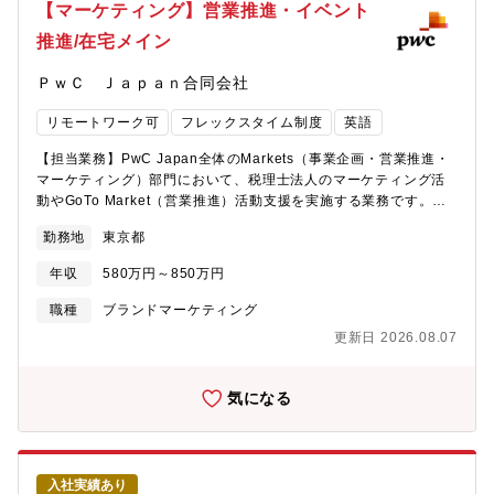
【働き方】個人の事情に応じた柔軟な働き方が可能です。業務に
【マーケティング】営業推進・イベント
部で、営業推進を最前線でリードする経験を得られる・事業本部
慣れていただくまでは出社がベースとなりますが、その後は業務
長の右腕として、戦略～現場実行まで一気通貫で関与できる・バ
推進/在宅メイン
状況やご都合に応じて週1～2回ほど在宅勤務も利用することが可
イセルグループの経営リソース・顧客基盤を活用したダイナミッ
能です。【育成・研修体制】・配属部署にて先輩社員によるOJT
クな営業展開を経験できる・将来的にオークション事業本部長 →
ＰｗＣ Ｊａｐａｎ合同会社
体制（約3か月）がございます。・各種行内研修（カテゴリー別研
タイムレス社役員を担うキャリアパス【働く環境】リモートワー
修、eラーニング）も充実しております。【キャリアパス】同部に
ク可（但しオンボーディング期間は出社必須）【キャリアパス】
リモートワーク可
フレックスタイム制度
英語
てDXソリューションの経験に加え、銀行内部の知見も蓄えて頂く
事業推進部長候補 → 事業推進部長 → オークション事業本部長 →
ことで幅広いキャリア選択が可能です。当該業務で顧客への提案
タイムレス社役員 → バイセルグループ経営幹部【採用会社につい
【担当業務】PwC Japan全体のMarkets（事業企画・営業推進・
スキル・専門性を高めていくキャリアや、銀行のDX化に貢献して
て】株式会社タイムレス https://timeless-co.com/〒105-
マーケティング）部門において、税理士法人のマーケティング活
いくキャリア（企画・開発・PMOなど立場は各人別に異なる）、
0014 東京都港区芝2-5-6 芝256スクエアビル4階
動やGoTo Market（営業推進）活動支援を実施する業務です。
企画本部など新事業立ち上げに関与する形でのキャリアなどがご
【職務内容】■営業管理/推進（ GTM（Go-to-Market）推進）税理
ざいます。本業務での経験を前提に、ご本人の意向に合わせたキ
勤務地
東京都
士法人が成長を加速させる注力領域（例 国際税務、関税貿易、マ
ャリア形成も可能です（キャリア申告の制度あり）【魅力ポイン
ネージドサービス等）においてリーダーやパートナーと伴走し
ト】■お客様の経営層とのリレーションを持っているため、リレー
年収
580万円～850万円
て、営業推進を担っていただきます。 ・営業活動計画やターゲ
ションを活用した提案が可能です。お客様は経営層や経理財務や
ット策定 ・活動進捗管理、会議体運営、資料作成 ・パイプラ
職種
ブランドマーケティング
経営企画等の会社全体の戦略を握っている方々です。■営業担当は
イン・実績分析やレポーティング など■B2Bマーケティング／ブ
当行顧客基盤をフル活用した形で、DXソリューションのコンサル
更新日 2026.08.07
ランディング企画・実行税理士法人の専門性・ブランドを市場に
ティング型営業を展開頂いています。特徴として、他社比ハイク
伝え、見込みクライアントとの接点を生み出したり、既存顧客の
ラスの先方カウンターとの商談が多い傾向が見られます。■戦略企
関係維持のためのマーケティング活動全般を企画・実施していた
気になる
画担当と営業担当は一体感を持って運営しており、どの立場であ
だきます。税理士法人の担当者やパートナーと連携し、リード創
っても外部事業者とのアライアンスを含め、長期的な幅広い戦略
出からフォローまでを対応します。・オンサイト/Webセミナーの
立案に携わることが可能です。
イベントの企画/アジェンダ検討、イベント運営・参加者へのフォ
ローアップ・Webページの内容更新、コラムなどのWebコンテン
入社実績あり