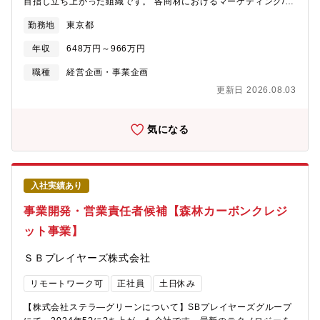
目指し立ち上がった組織です。 各商材におけるマーケティング/コ
社内各部門と密に連携しながら多角的に事業に関与できる配属先
ミュニケーション戦略、楽楽クラウド全体としてのブランディン
組織について【組織のミッション】大きな成長を遂げているReFa
勤務地
東京都
グ活動を通じて、楽楽クラウド事業本部の戦略ゴール達成に貢献
ブランドでインナーケア（ドリンク）で、外面からでなく内面か
することを目指しています。【具体的にお任せしたいこと】同社
らの美容・健康のバリューを戦略的に構築し、お客様にお届けし
年収
648万円～966万円
マーケティング統括部マーケティング戦略部において、マーケテ
ます。現状、ReFaブランドは機器を中心に高成長を続けています
ィング戦略の立案及び関連部門との連携によるプロジェクトのデ
職種
経営企画・事業企画
が、今後はリピート商材がキーになってきます。我々の事業は、
ィレクション、また販促推進のディレクション等、ご経験に応じ
お客様に効果を感じて頂き、飲み続けて頂くカテゴリです。その
更新日 2026.08.03
てお任せいたします。■事業戦略業務・プロモーション訴求検討や
付き合いが事業の業績であり、お客様の満足を引き上げることが
コミュニケーション設計 ・顧客インタビューや各種調査を通じ
会社の安定した基盤にも繋がります。今の目指す姿は、エステ市
た、顧客ニーズの分析・集約・事業拡大を目的とした上流方針の
気になる
場のインナーケアカテゴリでシェア№1を目指します！
策定及び全体発信・上流方針に基づいた各種プロジェクトの素案
立案・顧客ペルソナ/CJM（カスタマージャーニーマップ）の設
計、更新、展開・セールス・カスタマーサクセス・プロモーショ
ン担当等と連携の上、 各種プロジェクトの推進・効果検証 等
入社実績あり
【扱うサービスについて】■楽楽精算：交通費などの経費申請/精
算をする申請者や、会計システムへの取り込みや立替費用の銀行
事業開発・営業責任者候補【森林カーボンクレジ
振込などを行う経理担当の業務を効率化できるシステム。■楽楽明
ット事業】
細：弊社の商材の中で成長率が高い／請求書や支払明細書といっ
た法人間での紙のやりとりをシステム化する電子請求書発行シス
ＳＢプレイヤーズ株式会社
テム。■楽楽販売：汎用型Webデータベースシステムとして11年
前にリリースし、毎年売上が増加しているサービス。Excelなどア
リモートワーク可
正社員
土日休み
ナログ管理で煩雑になってしまう作業を効率化できるシステム。■
メールディーラー：シェアトップクラスのメール共有、管理シス
【株式会社ステラ―グリーンについて】SBプレイヤーズグループ
テム。問い合わせメール対応の品質向上★このポジションの魅力