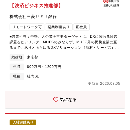
す。将来的には、事業推進部長 → オークション事業本部長 → タ
【決済ビジネス推進部】
イムレス社役員と、経営を担うキャリアパスを想定しています。
【ご入社後に期待する成果】3ヶ月後：現場に入り込み、出品者・
株式会社三菱ＵＦＪ銀行
買付業者・営業メンバー・オペレーションの実態を把握、優先KPI
と推進テーマを特定6ヶ月後：営業推進プランに基づき、出品者開
リモートワーク可
副業制度あり
正社員
拓／買付業者活性化／営業組織強化など主要施策をリードし、KPI
改善に着手1年後：GMV／参加事業者数／取扱高など主要KPIの非
■営業担当：中堅、大企業を主要ターゲットに、DXに関わる経営
連続な改善を実現し、事業推進部長として営業組織を統括【職務
課題をヒアリング、MUFGのみならず、MUFG外の提携企業に至
内容】・オークション事業本部の営業推進戦略の立案と、現場で
るまで、ありとあらゆるDXソリューション（商材・サービス）を
の実行主導・出品者（法人／個人）開拓・関係強化、顧客へのフ
顧客に提示し、企業同士を引き合わせる、DX専門のコンサルタン
ロント対応・買付業者ネットワークの拡大・活性化、参加事業者
勤務地
東京都
ト業務を担当いただきます。■戦略企画担当：社内の営業人員
との関係構築・営業KPI（GMV／参加業者数／落札率／リピート
（2,500名）への施策浸透～実行支援の企画、立案業務のほか、社
率 等）の設計・モニタリング・改善・会場運営・オペレーション
年収
800万円～1200万円
内経営層宛の各種報告対応といった施策のPMO業務を担当いただ
と連携した現場改善（オフライン／ライブ／オンラインオークシ
きます。※適性、希望に応じて営業担当と戦略企画担当のどちら
職種
社内SE
ョンの品質向上）・バイセルグループ各社との連携による集客・
かを担当いただきます。【詳細業務】・能動提案＋年間2000件の
シナジー施策の企画・実行・事業本部長およびタイムレス経営陣
更新日 2026.08.05
拠点からの連携案件への対応・提携企業への交渉によるサービス
へのレポーティング・意思決定サポート・事業推進部メンバーの
ラインナップの強化（事例）・経費精算等の経理回りのニーズに
育成・マネジメント（チーム立ち上げ／規模拡大を含む）【組織
対するSaaSサービスの紹介・基幹システム入れ替えニーズに対す
気になる
／配属先の特徴】・株式会社タイムレス／オークション事業本部
るITコンサル、RFP作成支援【業務補足】■KPI：収益、紹介数、
配下の事業推進部・オークション事業本部長の直下ポジション
面談数等■1人当たりの担当拠点数：16拠点程度を担当【配属先情
で、現場・経営の意思決定に深く関与できる・バイセルグループ
報】決済ビジネス推進部 営業推進第一Gr 営業企画チーム次長＋約
としての経営インフラ・顧客基盤を活用できる環境・営業／鑑定
20名が在籍。営業担当中心に東名阪本部にそれぞれ在籍しており
／オペレーション／企画など多様なバックグラウンドのメンバー
入社実績あり
ます。※営業担当16名、戦略企画担当2名、ミドルバック担当2名
が在籍【あなたに提供できる価値】・グループ会社の中核事業本