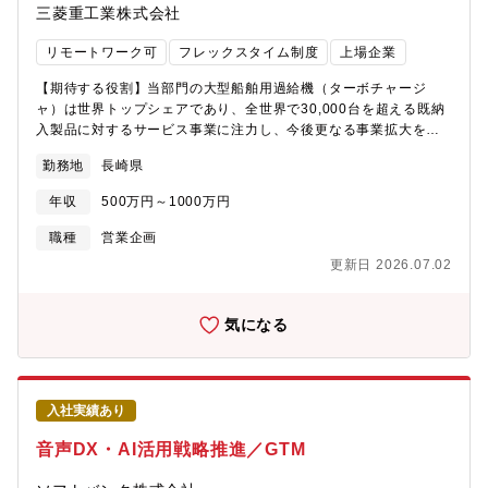
三菱重工業株式会社
築 商社×Webチャネルのハイブリッド販売モデル最適化 国内外
（現法＋販売店）を含むアフターサービス網の最適化 継続収益向
リモートワーク可
フレックスタイム制度
上場企業
上と顧客生産性向上への貢献【仕事の魅力・やりがい】 自らの企
画が復旧時間短縮（48時間）に貢献し、顧客満足に直結します デ
【期待する役割】当部門の大型船舶用過給機（ターボチャージ
ジタルチャネルを主軸に、事業を変革する役割を担えます 補給部
ャ）は世界トップシェアであり、全世界で30,000台を超える既納
品・サービス・Web・データ分析の複合スキルが身につきます 海
入製品に対するサービス事業に注力し、今後更なる事業拡大を目
外（中国・インドの現法＋販売店網）と協働し、グローバルに戦
論んでいます。グローバルなサービス体制構築のため、当部門は
略を推進できます【技術力】 技術部門・サービス部門と近く、工
勤務地
長崎県
世界33か国に65社の代理店（ARA：Authorized Repair Agent）
作機械の構造や部品構成に基づいた情報提供改善が行えるため、
を配置、顧客への部品販売、サービス提供を行っています。これ
デジタルチャネルの品質を高めるための知見を得られる環境で
年収
500万円～1000万円
ら代理店の管理・支援がサステイナブルなグローバルサービスネ
す。【入社後の研修体制】 OJTを中心にWeb企画・部品知識を習
ットワークには今後益々重要になってくるため、人員強化を図っ
職種
営業企画
得必要に応じ、製造現場・サービス現場での研修 データ分析や
ていきます。・参考
UI/UX、DX関連の社内外研修は活用可能【募集背景 】アフターマ
更新日 2026.07.02
https://www.mhi.com/jp/products/ship/metturbocharger.html【仕
ーケットの需要拡大により、 Web・オンラインカタログを中心と
事内容】世界33か国に配置した代理店の管理・支援として以下の
した新しい販売チャネルの強化が急務となっています。 従来の商
業務を担当いただきます。・代理店ネットワークを活用してのサ
気になる
社販売とデジタル販売を融合したハイブリッドモデルの確立、 お
ービス事業伸長に向けた企画立案、体制強化・代理店契約の管
よび“48時間復旧”を実現するための情報整備を担う人材を募集し
理、更新、年次表彰・日常業務における代理店活動の支援（営
ます。【会社Vision】 ブラザーグループビジョン「At your side
業、技術両面）・代理店向けポータルサイトのシステム改修、維
2030」では、「世界中の “あなた” の生産性と創造性をすぐそばで
持上記業務を進めるにあたり、事業理解を深める導入として代理
支え、社会の発展と地球の未来に貢献する」をあり続けたい姿と
入社実績あり
店向け営業業務を担当していただくこともあります。【仕事の魅
して置き、業務を推進しています。【求める人物像】・デジタル
力・やりがい】過給機は大型船舶の推進エンジンを稼働させる上
音声DX・AI活用戦略推進／GTM
を活かして販売を強化する企画ができる方 ・他部門・海外と協働
で不可欠な機器であり、国際貿易の90%を占める海上輸送を支え
し、課題解決を主体的に推進できる方 ・顧客視点で分かりやすい
ている製品です。特にアフターサービスの対応が船舶の安全運航