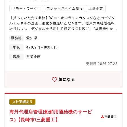
ターの製造では業界トップシェアを誇ります。業績も好調で22年
リモートワーク可
フレックスタイム制度
上場企業
12月には東証スタンダード市場へ上場、23年6月には東証プライ
ム市場に区分変更、2024年春には新工場が竣工するなど高い成長
【担っていただく業務】Web・オンラインカタログなどのデジタ
を維持しております。創業70年以上が経過し、積み重ねてきた確
ルチャネルの企画・強化を推進いただきます。従来の商社販売を
かな実績やノウハウがある一方、過去に執着しない自由な社内風
維持しつつ、デジタルを活用して顧客接点を広げ、 “故障発生から
土があります。縦割りの組織運営ではなく、変化へのスピーディ
48時間以内の復旧”を実現するための情報提供力向上を担っていた
ーな対応や行動力を重視してきた当社だからこそ、「安全安心な
勤務地
愛知県
だきます。 主業務 ・Webサイト/オンラインカタログの企画・改
商品の提供」と増加する需要に応える「Max生産・Max販売」を
善・運用方針策定 ・顧客が「探しやすい・注文しやすい」仕組み
両立させることが出来ています。【働き方/福利厚生】■中途採用
年収
470万円～800万円
の設計 ・デジタルマーケティングの活用（行動データ分析、情報
者が9割以上(年齢や入社年次に関係なく、活躍できるフィールド
配信など） ・Web×商社のハイブリッド販売モデルの最適化 ・故
職種
営業企画
有)■4年連続ベースアップ2023年4月には13,000円/月、2024年4
障復旧48時間を支える情報提供フローの企画/補完業務 ・補給部品
月には14,000円/月、2025年4月には15,000円/月、2026年4月に
更新日 2026.07.28
の基本的な販売企画、需要予測、価格戦略 ・国内倉庫/海外現法/
は15,000円■福利厚生：交替番手当や次世代育成手当など各種手
販売店との連携における在庫企画のサポート ・顧客行動データや
当の導入、退職金制度（DC）の開始など、働く社員への還元も随
故障データを活用した販売機会創出【将来的なキャリアパス】
気になる
時行っております。今後もより良い労働環境や成長環境の整備を
Web活用・オンラインチャネルの企画リーダー、 デジタルサービ
グループ全体で作り上げていきます。
ス企画・新規ビジネス立ち上げ・補給部品・アフターサービスの
企画リーダー【仕事の進め方】 営業、サービス、技術、物流、商
社、海外現法（中国・インド）、その他地域の販売店と協働し、
入社実績あり
Webを中心としたサービス強化施策を企画します。 「いかに早く
故障復旧するか（48時間以内）」を軸に、 デジタルチャネルでの
海外代理店管理(船舶用過給機のサービ
情報提供導線づくり、商社との連携強化、必要に応じた在庫企画
ス)【長崎市/三菱重工】
のサポートを行います。【組織ミッション】 Webを中核としたア
フターマーケット販売力の強化 故障から48時間以内の復旧体制構