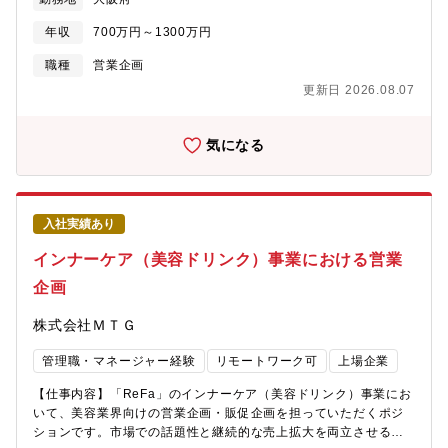
ャントビジネス推進部は、加盟店向けビジネスの企画部門と営業
いく必要があり、それに伴い、CRMをはじめとするビジネス基盤
部門との間のポジションに位置し、営業部隊をサポートする「ミ
や業務オペレーションも既存のスタイルからの変化を求められま
年収
700万円～1300万円
ドル」部門の営業支援担当者として以下業務に携わって頂きま
す。この状況下において「戦略を確実に実行する」「実行から得
す。【主な業務内容】1、加盟店様に対するsteraを中心とした加
職種
営業企画
られた知見を戦略へフィードバックし軌道修正する」という戦略
盟店向けサービスの導入支援（営業担当者と帯同営業していただ
サイクルを円滑・高速に回す重要性は極めて高く、実現に向けて
更新日 2026.08.07
くケースもございます）2、東日本各所の営業担当者からの加盟店
横断的に組織に関わり伴走するBizOps組織のコアメンバーを募集
向けサービスに関する照会対応3、stera、アトカラ、Vポイント、
しております。【組織構成】インキュベーションDiV データソリ
stera smart oneなどの新サービスの営業手法の企画・実行4、加
気になる
ューション推進ユニット Bizops推進グループへの配属となりま
盟店提案書のブラッシュアップ5、導入ハードルが高い大型加盟店
す。配属先グループはグループ長含め3名の組織となっておりま
へのアプローチ方法検討・導入支援■魅力・マーチャントビジネス
す。【ポジションの魅力】■分析～戦略設計～モニタリングまで一
推進部は『ミドル』部門としての役割を担い、営業フロントから
機通貫でご担当いただけます。Bizops推進グループがプロセス設
企画部門までの様々な視点でビジネスが経験できます。■配属予
計、コンディション可視化、施策検証、Ops構築まですべての役
入社実績あり
定・配属予定の「マーチャントビジネス推進部（大阪）」は営業
割を担っているためより手触り感をもって施策を推進できる環境
フロントと企画部門を繋ぐハブ役としてのミドル部門となりま
インナーケア（美容ドリンク）事業における営業
です。■キャリアの幅を広げることができます。マーケティングと
す。・フレックス、在宅勤務制度を積極的に活用しており、個人
セールスと両方のオペレーションを設計していくため一部門の戦
企画
の裁量で業務に従事できる環境です。若手社員も多く在籍してお
略設計のみならずより広い視野で全体最適を見つけ出し貢献する
り、日々加盟店様にとっての最適なアイディアを検討し、実現し
ことが可能です。■BizOpsチームは戦略をすばやく現場のオペレ
株式会社ＭＴＧ
ています。・勤務地：原則 大阪※基幹職採用の為、拠点を跨ぐ
ーションに反映し、実行から得られた知見を定性・定量データで
異動の可能性があります※「就労地域限定」制度有【部署構成】
正しく経営にフィードバックし、フレキシブルかつスピーディに
管理職・マネージャー経験
リモートワーク可
上場企業
マーチャントビジネス推進部（大阪）・推進G（7名/内中途1名）:
軌道修正できるオペレーショナルエクセレンスの構築をMissionと
steraを中心とした加盟店向けサービスの導入支援 など・SMEサ
した組織です。必然的に多くの組織を巻き込みながら推進してい
【仕事内容】「ReFa」のインナーケア（美容ドリンク）事業にお
ポートG（21名/内中途1名）: 加盟店向けコールセンター業務、イ
くため、さまざまな課題に対峙し、俯瞰視点で課題整理し、戦略
いて、美容業界向けの営業企画・販促企画を担っていただくポジ
ンサイドセールス業務
実行に向けた具体的な提案から伴走までオーナーシップをもって
ションです。市場での話題性と継続的な売上拡大を両立させるた