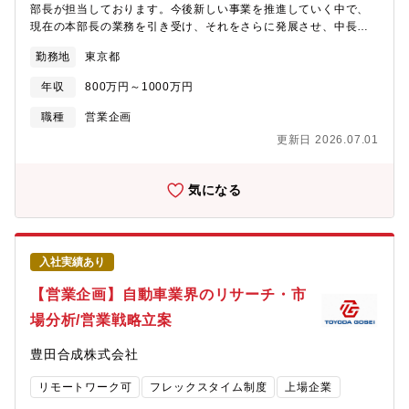
者、他社からのキャリア採用者も多数活躍中。【部署概要】ウェ
部長が担当しております。今後新しい事業を推進していく中で、
ルスマネジメントビジネスの企画立案・推進・管理、新商品・サ
現在の本部長の業務を引き受け、それをさらに発展させ、中長期
ービス開発、人材育成プログラム運営、ブランド戦略立案、DX推
的な営業戦略を専任として考えていただける方を募集しておりま
勤務地
東京都
進等に関する業務を所管する持株・銀行兼務組織【募集背景】ビ
す。将来的にはマネジメントにもご担当いただきます。【ミッシ
ジネスモデルの浸透・高度化を通じた事業拡大・成長を目指す
ョン】アイスタイルグループのBtoBセクションにおける営業戦略
年収
800万円～1000万円
中、社内に加えて、外部人材の採用を検討しています。金融機関
の立案と実行を加速する役割を担って頂きます。現在の営業組織
で本部業務に従事した経験のある即戦力人材が理想ですが、営業
の見直し～組織戦略の立案・実行と新しい事業を進めていくにあ
職種
営業企画
経験のみの方や他業界・業態で企画業務経験のある方のポテンシ
たっての営業戦略の立案までご担当いただきます。本ポジション
更新日 2026.07.01
ャル採用も積極的に検討いたします。【魅力】■MUFGの注力領域
では、@cosme（メディア事業）/@cosme SHOPPING（EC事
であるウェルスマネジメントビジネスの企画業務に携わること
業）/@cosme STORE・TOKYO・OSAKA（店舗事業）等の
で、ダイナミックな事業成長を日々実感しながら、スキル・専門
@cosmeの名の付くアセットを活かした、我々にとってのクライ
気になる
性を高めることができます。■自身が手掛けたキャンペーン施策や
アント(化粧品メーカー)に対する提供価値を日々アップデートし、
新商品・サービス等が営業拠点を介してお客さまに直接届けられ
それに伴った営業戦略まで一気通貫で構築していく事を目的とし
るため、広く社会に対して新たな付加価値を提供できる手応えの
ています。【仕事概要】■目指していること及び業務内容・約100
ある業務です。■ウェルスマネジメントはまだ浸透途上であり、法
名を抱える営業組織の営業戦略の立案└化粧品業界のメーカー各社
入社実績あり
人ビジネス中心から個人資産へのアプローチを強化しておりま
に我々の提供価値をどのようなフォーメーションでデリバリーす
す。提案手法や拠点評価軸の見直しを進めており、変革期に携わ
べきか。また、営業ターゲットセグメントをどのように設計する
【営業企画】自動車業界のリサーチ・市
れるポジションです。■MUFGグループ横断型の戦略立案：証券・
事が、売上の最大化だけではなく、利益効率を上げていくか等、
場分析/営業戦略立案
信託など多様な業態を巻き込み、グループ全体で戦略を構築可能
市場と我々の強みを俯瞰したときのアップデートの在り方を、短
です。■在宅勤務や時差勤務等を活用した柔軟な働き方を積極的に
期だけではなく中期的な観点で仕立てていく必要があります。└今
豊田合成株式会社
後押ししています。
の状況が悪いわけでは無く、市場もクライアントも我々の価値も
変化している中で、あるべき営業戦略を常にアップデートし続け
リモートワーク可
フレックスタイム制度
上場企業
ることが大切だと考えており、そういったテーマに組織をリード
しながら向き合っていただくミッションとなります。※現営業戦