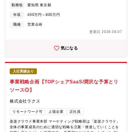
推進していくことになります。受け身ではなく積極的に仕事を獲
め、美容業界への販促提案や営業部門への商品の販売支援などを
勤務地
愛知県 東京都
りにいく姿勢や、本質的な課題提起や改善提案が求められます。
行います。【具体的な仕事内容】・美容業界の動向把握と販売戦
「事業を推進する手応え」を感じられるポジションです。
略の立案・美容業界に対する販促企画の提案・実行・営業部門へ
年収
400万円～800万円
の販売支援、勉強会実施などのサポート・商品効果や販売施策の
分析・検証、PDCAの実行・新商品の展開に向けた販促計画の企
職種
営業企画
画立案・マーケットリサーチ など ※課長候補の場合は上記に付随
更新日 2026.08.07
して以下業務をお任せいたします・組織マネジメント・インナー
ケア事業における中長期戦略の立案、実行・新たな販売チャネル
の拡大・LTV最大化に向けた施策検討、実行入社後はまず、商品知
気になる
識や身体に関する基礎知識を習得。その後、現場でのOJT等で理
解を深めながら、施策の立案・推進へと進んでいただきます。そ
の企画をPDCAでしっかりと回し、効果を高め続け、継続的な事
業の発展に貢献していただきます。市場№1をとり、業界から必要
入社実績あり
とされる事業を構築します。【キャリアパス】ご経験を積んでい
ただいた先で、現場起点の意見を商品企画に活かし更なる事業成
事業戦略企画【TOPシェアSaaS/潤沢な予算とリ
長につなげていただきたいと考えております。3年後：エステ市場
ソース◎】
におけるインナーケア事業の責任者として、カテゴリシェアNo.1
を牽引5年後：新たな市場への展開責任者として、事業の成長を推
株式会社ラクス
進全社でのリピート事業を押し上げる立役者となっていただきま
す。【ポジションの魅力】・今までの自分の経験で業績向上に貢
リモートワーク可
上場企業
正社員
献できる・新しいブランド、カテゴリにて今までの経験ではない
経験が得られ、さらに成長の機会がある・ブランドの新領域にお
楽楽クラウド事業本部 マーケティング戦略部は「楽楽クラウド」
けるスタートアップフェーズに携われ、中心メンバーとして事業
全体の事業成長のために適切な戦略を立案・推進していくことを
の成長を体感できる。・営業、商品企画、マーケティングなど、