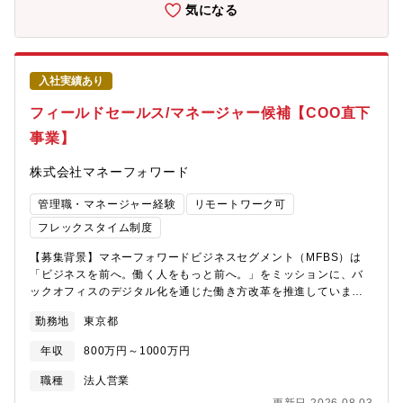
地と日本のコミュニケーションを円滑に進める重要な橋渡し役で
気になる
す！）③日系企業の海外案件に対する支援（現地法人メンバーと
日本側顧客との商談のサポートなど）④外資系企業の日本国内案
件に対する、提案営業の実施（グローバル企業の日本法人／海外
本社へ営業をすることもあります。）⑤特定の海外販売会社に対
入社実績あり
する、代理店営業（特に欧州エリアのビジネス拡大における、重
要パートナーとの提携営業を強化しています！）【組織構成】
フィールドセールス/マネージャー候補【COO直下
グローバル営業部 18名※外国籍社員も活躍中★【やりがい・魅
事業】
力】★複数の海外現地法人との関わりを通じて、色々な国のビジ
ネスを知り、様々な人の価値観を学ぶことが出来ます。★日本国
株式会社マネーフォワード
内では経験出来ないような、スケールの大きな仕事に関わり、世
界中の人と一緒に仕事をする喜びを感じる事が出来ます。★研修
管理職・マネージャー経験
リモートワーク可
期間終了後は2ヶ月に1回程度アメリカ拠点などにご出張をいただ
く想定です！【求める人物像】・チームワーク・コミュニケーシ
フレックスタイム制度
ョン力に優れる方・協調性があり、聞き上手で共感力のある方
【募集背景】マネーフォワードビジネスセグメント（MFBS）は
【組織構成】 グローバル営業部 18名（男女比 11：7）20代：2
「ビジネスを前へ。働く人をもっと前へ。」をミッションに、バ
名／30代：5名／40代：5名／50代以上：6名 【出張】2
ックオフィスのデジタル化を通じた働き方改革を推進していま
ヶ月に1回／1週間程度（各個人による）【教育研修体制】トレー
す。リーガル領域では電子契約サービス「マネーフォワード クラ
ニング教材や動画を活用し、まずは物流システム機器について理
勤務地
東京都
ウド契約」を展開し、市場拡大とともに事業は第二成長フェーズ
解を深めていただきます。その後は先輩社員の営業活動に同行し
に入っています。このフェーズでは、「売る営業」から「事業と
ながら営業ノウハウを学び、入社から半年後を目安に担当を持っ
年収
800万円～1000万円
して勝ち続ける営業の仕組みを作る」ことが求められています。
ていただく想定です。半年間みっちり研修しますので、未経験入
リーガルソリューション本部は【COO直下事業】として、営業戦
社の先輩社員が活躍している実績も多数あります。【配属事業
職種
法人営業
略・プロダクト・サクセス・事業戦略を横断しながら、この変革
部】イントラロジスティクス（Intralogistics）一般製造業・流通