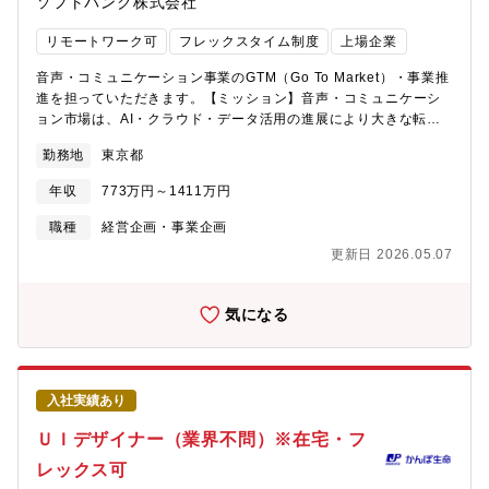
ソフトバンク株式会社
情報提供・導線設計ができる方 ・データをもとに論理的に企画を
に貢献していること、世界中の顧客を相手にするグローバルでダ
組み立てられる方【職場環境】 ■想定残業時間(繁忙期と通常）10
イナミックなビジネス展開という点でも非常にやりがいを感じて
リモートワーク可
フレックスタイム制度
上場企業
～25H/月■出張の有無・頻度・行先など国内/国外出張あり。■職場
頂ける仕事です。【働き方】代理店管理以外に国内外の営業業
環境各年代のメンバーが活躍し複数のチームが連携してお客様対
務、部品手配業務を所掌する総勢40名程度の組織で、様々な年齢
音声・コミュニケーション事業のGTM（Go To Market）・事業推
応を行うため活気のある職場です。開発、品質保証、営業技術と
層や経歴のメンバーがそれぞれの業務でサービス事業拡大という
進を担っていただきます。【ミッション】音声・コミュニケーシ
も近く技術連携も密に行います。経験者採用の方も多く活躍して
一つの目標に向かって前向きに取り組んでいます。計画的な在宅
ョン市場は、AI・クラウド・データ活用の進展により大きな転換
おります。また、労働環境、福利厚生は組合活動を通してしっか
勤務の実施等、職場全体として働きやすい環境づくりも図ってい
期を迎えています。当部門は、従来型の音声サービスモデルを高
り整備されています。
勤務地
東京都
ます。【配属組織について】三菱重工マリンマシナリ株式会社三
度化し、AI／DXを軸とした次世代コミュニケーション基盤へ進化
菱重工業に入社後、三菱重工マリンマシナリ株式会社に在籍出向
させることで、音声事業の持続的成長と収益最大化を実現しま
年収
773万円～1411万円
という雇用形態になります。入社後の給与水準や福利厚生、勤務
す。市場構造そのものを再設計する視点で、事業戦略の立案から
体系は三菱重工業の社員と同一です。
実装までを一気通貫で推進します。【業務内容】■音声DX／AI活
職種
経営企画・事業企画
https://www.mhi.com/jp/group/mhimme/【同社について】・三菱
用を前提とした事業戦略の策定・推進■収益構造の分析に基づくポ
更新日 2026.05.07
グループの創業者岩崎彌太郎は政府より工部省長崎造船局を借り
ートフォリオの再設計および価格戦略の立案■営業プロセス・決裁
受け、長崎造船所と命名して造船事業を開始したことを契機に
ガバナンスの高度化（ルール設計・制度構築）■ConnecTalk／
1884年に創業した同社は発電プラントなどの社会インフラ、船
SmartCallingなどを含む横断的サービス戦略の高度化■お客さま
気になる
舶、航空機などの輸送機器、大型ロケットなどの宇宙機器に至る
向けの収支計算（提案価格のシミュレーションの運営やコスト）
まで、エンジニアリングとものづくりのグローバルリーダーとし
に関わる業務■社内プロジェクトへの参画【仕事の魅力】■法人事
て、社会を牽引しております。・直近2025年3月期決算で受注高7
業における新サービスの企画立案段階から参画し、自身のアイデ
兆0,712億円、売上収益5.0271兆円、当期利益2,454億円いずれも
アや企画をサービスとして具現化することができます。■企画した
入社実績あり
過去最高値であり、NO1重工業メーカーでありながらさらに成長
サービスやプランのGTM（Go To Market）戦略の検討から販売推
をしております。・在宅勤務、時間単位年休、フレックスタイム
進、プロモーション施策（広告・販促）の企画・実行まで、一連
ＵＩデザイナー（業界不問）※在宅・フ
制度導入、えるぼし」「くるみん」の各認定等ワークライフバラ
のプロセスに幅広く関わることができます。■外資系キャリアやベ
レックス可
ンスを整えた働き方が可能です。・パソナから入社実績が多数あ
ンダーとの協業・ディスカッションの機会もあり、語学力を生か