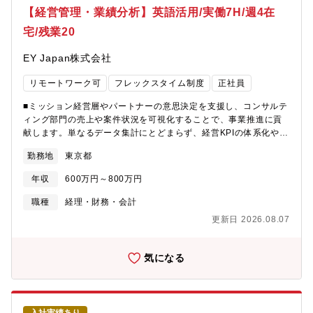
いただきます。不確実性が高く、まだ誰も答えを持っていない難
【経営管理・業績分析】英語活用/実働7H/週4在
題に対して、自らボールを拾いに行き、プロジェクトを動かして
宅/残業20
いく裁量のあるポジションです。戦略立案から様々な領域の課題
解決まで、広く活躍の機会が提供可能なポジションです。また、
EY Japan株式会社
先述の通り税理士ドットコムと組織が統合したことにより、より
広いスコープでの戦略立案に携わることも可能になります。以下
リモートワーク可
フレックスタイム制度
正社員
の業務例の中からご経験・お強みによってお任せする領域をご相
談させてください【具体的な業務内容】■事業戦略の策定および実
■ミッション経営層やパートナーの意思決定を支援し、コンサルテ
行・各種分析、PDCAの管理事業本部長とともに戦略を練り上
ィング部門の売上や案件状況を可視化することで、事業推進に貢
げ、数字（PL）へ落とし込み、各機能部署を巻き込んだ施策実行
献します。単なるデータ集計にとどまらず、経営KPIの体系化やパ
の伴走■営業戦略の策定および実行・各種分析、PDCAの管理営業
イプライン管理を通じて、トップラインの成長をサポートする役
予算・KPIの策定から進捗管理、課題分析、および実行の支援■匿
勤務地
東京都
割が期待されます。■募集背景経営層やパートナーの意思決定をよ
名プロジェクト・スポットプロジェクトのPM重要課題解決のため
り強力に支援し、セクターやアカウント活動の推進力を高めるた
の部門横断プロジェクトの立案から実行M&Aに伴う各種PMIその
年収
600万円～800万円
め、組織改革と効率化を進めています。前任者の退職による欠員
ほか、都度発生する様々な重要プロジェクトの推進■データや各種
補充に加え、組織の成長と変革を加速させるための仲間を迎え入
職種
経理・財務・会計
資産を活かしたイノベーションの模索新領域の立ち上げや新規サ
れるために募集しています。■業務内容※コンサル部門の売上・案
ービス・機能構想の具現化国内最大級のリーガルデータや専門家
更新日 2026.08.07
件状況を「見える化」し、意思決定できるよう、レポーティング
ネットワークという「協力な既存資産」を活用し、AI環境下にお
をはじめとした各種サポートを担当します。・セクター/アカウン
ける新しいビジネスモデルや付加価値の創出【取り組むべき課題
トの売り上げ・進行中案件の情報集計・英語活用によるレポーテ
気になる
例】AI時代におけるマッチングプラットフォームとしての成長戦
ィング業務・英文メールでのやり取り・経営管理の高度化・改善
略策定既存事業を守りながら事業領域を広げるチャレンジ他の専
に向けた情報分析・提案・経営会議向け英語資料作成や特命アジ
門領域への事業拡大 【過去取り組んだプロジェクト例】弁護士
ェンダ対応・会議での英語によるビジネスコミュニケーション・
向け業務支援プロダクト（SaaSプロダクト）の新規プロダクト企
レポーティング用データベース・インフラの整理・管理・業務推
画/開発弁護革命、日本リーガルネットワーク、LICなどのM&Aに