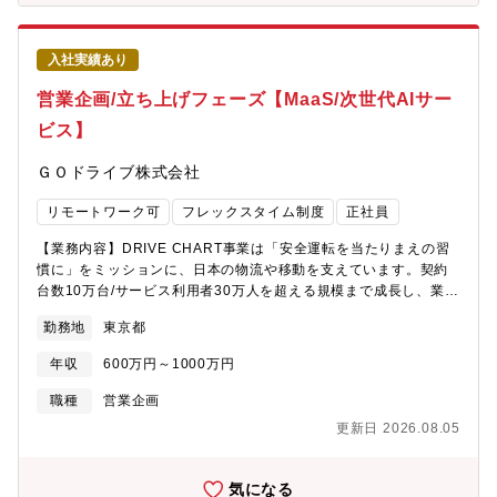
を適正化することも目的としています。■主な業務内容①アカウン
ト戦略の策定・推進・担当アカウントにおける中長期的なアカウ
ント戦略およびアカウントプランの策定・実行・顧客の経営課題
入社実績あり
や業界動向を踏まえた成長機会の特定および提案機会の創出・ア
カウントの成長に向けた施策の企画・推進②クライアントリレー
営業企画/立ち上げフェーズ【MaaS/次世代AIサー
ションシップの構築・経営層を含むクライアントとの信頼関係構
ビス】
築およびリレーションシップマネジメント・顧客ニーズや課題の
把握、および継続的な価値提供の推進・顧客満足度向上および長
ＧＯドライブ株式会社
期的なパートナーシップの構築③案件創出・提案活動・EYの各サ
ービスラインおよび国内外のEYメンバーファームと連携した案件
リモートワーク可
フレックスタイム制度
正社員
創出・クロスサービス・クロスボーダーでの提案活動の推進・大
規模変革プログラムやグローバルプロジェクトの推進支援④パフ
【業務内容】DRIVE CHART事業は「安全運転を当たりまえの習
ォーマンス・売上管理・アカウント全体の案件パイプライン管
慣に」をミッションに、日本の物流や移動を支えています。契約
理・売上予測、予実管理およびレポーティング・アカウント成長
台数10万台/サービス利用者30万人を超える規模まで成長し、業界
に向けたKPIトラッキングおよび分析⑤ステークホルダーマネジメ
を代表するエンタープライズ企業にも複数導入いただいておりま
ント・国内外のEY関係者との連携および調整・グローバルチーム
勤務地
東京都
す。営業チームが拡大しつつあるこのタイミングで組織/個人双方
との協働による案件推進・社内外の多様なステークホルダーを巻
のさらなる営業力の強化を目的として、営業企画を推進していた
き込んだ合意形成およびプロジェクト推進■英語の活用場面につい
年収
600万円～1000万円
だきます。【具体的な業務内容】①営業の質改善②オペレーショ
て・基本的にグローバルからのメール対応いただきます。※AIを
ン改善③数値管理の改善・営業戦略・戦術の検討と営業現場への
職種
営業企画
活用いただければ問題ございません。※英語力が堪能な方には会
展開・営業目標・KPIの策定・営業提案・課題分析と打ち手の検
議でのコミュニケーション等対応いただきます■組織・チームにつ
更新日 2026.08.05
討、施策の実行、効果の検証・予実管理・上記のための仕組みや
いて所属部門は約130名、配属予定チームは17名で構成されてい
体制づくり・フィールドセールス、マーケティング部門、プロダ
ます。リモートワークやコアタイムなしのフレックスタイム制
クトと連携した営業手法の磨きこみ・他部門（カスタマーサクセ
気になる
度、フリーアドレスを導入しており、柔軟かつ風通しの良い環境