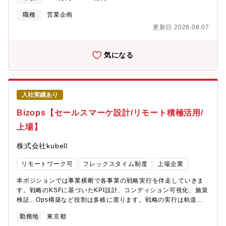
力できます。また、安定した財務基盤がある事から、新しい事業
ドル」部門の営業支援担当者として以下業務に携わって頂きま
り、お客様の様々なニーズに応えることが可能です。富裕層顧客
や戦略的な取り組みに必要な資金、人材といった実際に戦略を実
す。【主な業務内容】1、加盟店様に対するsteraを中心とした加
職種
営業企画
基盤120万人、非上場オーナー企業数5万社、オーナー系上場企業
行するための環境が整っています。
盟店向けサービスの導入支援（営業担当者と帯同営業していただ
数1,200社というMUFGの圧倒的顧客基盤を踏まえ、これまで以上
更新日 2026.08.07
くケースもございます）2、東日本各所の営業担当者からの加盟店
に銀信証の連携を深めております。また、キャリアパスとして、
向けサービスに関する照会対応3、stera、アトカラ、Vポイント、
所属部署のチームリーダー→次長、もしくはプロ認定制度もあ
stera smart oneなどの新サービスの営業手法の企画・実行4、加
気になる
り、役職に就かなくても、行内で年収含め、評価される制度が運
盟店提案書のブラッシュアップ5、導入ハードルが高い大型加盟店
用しております。
へのアプローチ方法検討・導入支援■魅力・マーチャントビジネス
推進部は『ミドル』部門としての役割を担い、営業フロントから
企画部門までの様々な視点でビジネスが経験できます。■配属予定
入社実績あり
「マーチャントビジネス推進部」は営業フロントと企画部門を繋
ぐハブ役としてのミドル部門となります。・フレックス、在宅勤
Bizops【セールスマーケ設計/リモート積極活用/
務制度を積極的に活用しており、個人の裁量で業務に従事できる
上場】
環境です。若手社員も多く在籍しており、日々加盟店様にとって
の最適なアイディアを検討し、実現しています。・勤務地：原
株式会社kubell
則 東京（豊洲）※基幹職採用の為、拠点を跨ぐ異動の可能性が
あります【部署構成】 マーチャントビジネス推進部（東京）・推
リモートワーク可
フレックスタイム制度
上場企業
進ⅠG（13名/内中途2名）:steraを中心とした加盟店向けサービス
の導入支援、推進企画・推進ⅡG（8名/内中途0名）:難易度が高い
本ポジションでは事業横断で各事業の戦略実行を伴走していきま
大型加盟店への導入提案、企画、導入後の要件定義、旧SMBCフ
す。戦略のKSFに基づいたKPI設計、コンディション可視化、施策
ァイナンスサービス加盟店の営業
検証、Ops構築など役割は多岐に渡ります。戦略の実行は軌道修
正の連続です。実行を通じて得られた事実や情報に基づき、施策
勤務地
東京都
（場合によっては戦略）の軌道修正まで支援先部署と協力し、事