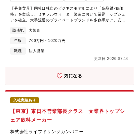
ある多くのビジネスサイドとそのサービスを享受する多くのユー
事業領域との連携とライン営業支援【使用ツール】一般的なPCソ
ザーがすでにあり、自社内にとどまることなく社外を飛び出した
【募集背景】同社は独自のビジネスモデルにより「高品質×低価
フト（パワポ、エクセル、ワード等）【背景】自動車業界は「100
施策を行える土壌があります。また、だからこそそれらの価値を
格」を実現し、ミネラルウォーター製造において業界トップシェ
年に一度の変革期」にあり、従来の枠組みを超えた戦略的な事業
営業していく戦略設計においては、幅広い選択肢がとれると考え
アを確立。大手流通のプライベートブランドを多数手がけ、安定
運営が求められています。同社が持続的な成長を遂げるために
ています。
的な成長を続けています。今後さらなる販売網拡大・新規領域の
は、マクロ経済や顧客・競合動向、技術トレンドを分析し、精度
勤務地
大阪府
開拓を推進すべく、西日本営業部の中核を担う「営業部長クラ
の高い営業戦略を立案する必要があります。今回は、銀行の産業
ス」をお迎えします。【ミッション/業務内容】西日本エリアの営
調査部やシンクタンク、あるいは事業会社の経営企画等で培った
年収
700万円～1020万円
業責任者として、大手小売・量販店との関係構築および売上拡大
高度なリサーチ・分析スキルを有し、同社の成長戦略をデータと
をリードいただきます。単なる営業にとどまらず、戦略立案～顧
職種
法人営業
論理で支えていただける専門人材を募集します。
客深耕～新規開拓までを担う裁量の大きいポジションです。・大
更新日 2026.07.16
手量販店・GMS・スーパー各社との中長期的な関係構築・既存取
引の更なる拡大および売上最大化・新規販路・新規取引の開拓・
西日本エリアにおける営業戦略の推進・実行【配属組織】西日本
気になる
営業部【ポジションの魅力】■業界トップシェア商材強い商品力を
武器に、大手顧客とのビジネスをリード■プライム上場×急成長フ
ェーズ新工場稼働や販路拡大など変革フェーズに参画可能■裁量の
大きさ部長クラスとして戦略・営業・組織に影響力を発揮■長期的
入社実績あり
な関係構築型営業単発ではなく、継続的に価値を発揮できる環境
【同社の特徴】～「大切なひとに、飲ませたいものだけを」をス
【東京】東日本営業部長クラス ★業界トップシ
ローガンに、お客様の暮らしに寄り添う事業を推進～同社は1951
ェア飲料メーカー
年創業のペットボトル飲料メーカーです。イオンや西友など大手
スーパーマーケットのプライベートブランドを担当しており、独
株式会社ライフドリンクカンパニー
自のビジネスモデルで高品質、低価格を実現し、ミネラルウォー
ターの製造では業界トップシェアを誇ります。業績も好調で22年