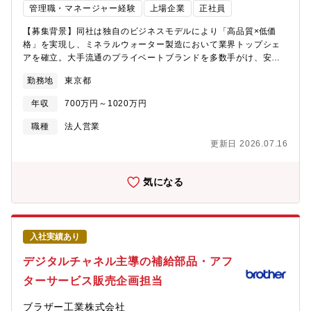
管理職・マネージャー経験
上場企業
正社員
12月には東証スタンダード市場へ上場、23年6月には東証プライ
ム市場に区分変更、2024年春には新工場が竣工するなど高い成長
【募集背景】同社は独自のビジネスモデルにより「高品質×低価
を維持しております。創業70年以上が経過し、積み重ねてきた確
格」を実現し、ミネラルウォーター製造において業界トップシェ
かな実績やノウハウがある一方、過去に執着しない自由な社内風
アを確立。大手流通のプライベートブランドを多数手がけ、安定
土があります。縦割りの組織運営ではなく、変化へのスピーディ
的な成長を続けています。今後さらなる販売網拡大・新規領域の
ーな対応や行動力を重視してきた当社だからこそ、「安全安心な
勤務地
東京都
開拓を推進すべく、東日本営業部の中核を担う「営業部長クラ
商品の提供」と増加する需要に応える「Max生産・Max販売」を
ス」をお迎えします。【ミッション/業務内容】東日本エリアの営
両立させることが出来ています。【働き方/福利厚生】■中途採用
年収
700万円～1020万円
業責任者として、大手小売・量販店との関係構築および売上拡大
者が9割以上(年齢や入社年次に関係なく、活躍できるフィールド
をリードいただきます。単なる営業にとどまらず、戦略立案～顧
職種
法人営業
有)■4年連続ベースアップ2023年4月には13,000円/月、2024年4
客深耕～新規開拓までを担う裁量の大きいポジションです。・大
月には14,000円/月、2025年4月には15,000円/月、2026年4月に
更新日 2026.07.16
手量販店・GMS・スーパー各社との中長期的な関係構築・既存取
は15,000円■福利厚生：交替番手当や次世代育成手当など各種手
引の更なる拡大および売上最大化・新規販路・新規取引の開拓・
当の導入、退職金制度（DC）の開始など、働く社員への還元も随
東日本エリアにおける営業戦略の推進・実行【配属組織】東日本
気になる
時行っております。今後もより良い労働環境や成長環境の整備を
営業部【ポジションの魅力】■業界トップシェア商材強い商品力を
グループ全体で作り上げていきます。
武器に、大手顧客とのビジネスをリード■プライム上場×急成長フ
ェーズ新工場稼働や販路拡大など変革フェーズに参画可能■裁量の
大きさ部長クラスとして戦略・営業・組織に影響力を発揮■長期的
入社実績あり
な関係構築型営業単発ではなく、継続的に価値を発揮できる環境
【同社の特徴】～「大切なひとに、飲ませたいものだけを」をス
デジタルチャネル主導の補給部品・アフ
ローガンに、お客様の暮らしに寄り添う事業を推進～同社は1951
ターサービス販売企画担当
年創業のペットボトル飲料メーカーです。イオンや西友など大手
スーパーマーケットのプライベートブランドを担当しており、独
ブラザー工業株式会社
自のビジネスモデルで高品質、低価格を実現し、ミネラルウォー