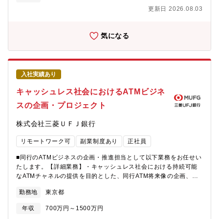
としています。事業ごとに提示されている方針や戦略に基づき、
で、KPI設計、パイプライン管理、評価・育成、採用要件まで含め
更新日 2026.08.03
課題や市場ポテンシャルを正確に把握しながら、事業ゴール達成
た営業組織の設計そのものを担っていただきます。既存の枠組み
の確率を高めるための事業戦略を策定します。まだ戦略が確立さ
に縛られず、事業フェーズに最適な営業組織をゼロベースで構築
れていない新しいサービスや領域に対しては、狙うべき市場や顧
気になる
する経験を積むことができます。■戦略と実行を一体で動かせる裁
客層を見極めながら成功に向けた土台を設計します。また、既に
量COO・事業責任者・プロダクト責任者と近い距離で議論しなが
確立された戦略や施策の方向性の精度を高め、具体的な成果に直
ら、戦略を描くだけでなく、現場への実装・検証・改善までを一
結させることを目指すことも担当いただきます。【職務内容】同
気通貫でリードします。「絵を描くだけ」「現場を回すだけ」で
社内に蓄積された社内情報や競合・顧客の分析情報を集約し、事
はなく、戦略と実行の両方に責任を持てるポジションです。■営業
入社実績あり
業計画達成のための最適な戦略策定を推進いただきます。競合製
責任者・事業責任者へのキャリアパス本ポジションは、リーガル
品やAIの進化など、激しい市場の変化をいち早く捉え、プロダク
キャッシュレス社会におけるATMビジネ
ソリューション事業における営業部の中核～責任者候補として設
ト起点ではない「顧客起点」での戦略立案から推進までを実施い
計されています。成果を出すことで、営業責任者、さらには
スの企画・プロジェクト
ただきます。■定性・定量含む各種調査による市場及びその周辺領
BizDevや事業責任者へとキャリアを広げることが可能であり、
域の白地拡大余地の検討・顧客インタビューや各種リサーチを通
「経営に近い営業マネジメント」を実践できるステージが用意さ
株式会社三菱ＵＦＪ銀行
じた顧客ニーズの分析・集約、課題設計・顧客ペルソナの設計、
れています。
更新、展開■案件分析、事業部・事業統括課との連携による売上増
リモートワーク可
副業制度あり
正社員
に向けた戦略立案・顧客拡大を目的としたクラウド事業における
全体戦略および個別戦略立案・ブランディング担当と連携した、
■同行のATMビジネスの企画・推進担当として以下業務をお任せい
新規リード獲得の為のプロモーション訴求検討やコミュニケーシ
たします。【詳細業務】・キャッシュレス社会における持続可能
ョン設計■事業課題解決プロジェクト（事業部内横断）への参加、
なATMチャネルの提供を目的とした、同行ATM将来像の企画、個
運営・事業拡大を目的とした上流方針の策定及び全体発信・上流
別プロジェクトの推進ー★・提携他行やコンビニ等の外部ATMチ
方針に基づいた各種プロジェクトの素案立案・セールス・カスタ
勤務地
東京都
ャネル戦略の企画、推進ー★・年間5億件の利用件数がある三菱
マーサクセス・プロモーション担当等と連携の上、各種プロジェ
UFJ銀行ATMのネットワーク戦略（新設、移転、廃止）の企画、
クトの推進・効果検証【ポジションの魅力】■事業成長の「中枢」
年収
700万円～1500万円
推進※入社後すぐは★印がついている業務を担当頂くことを想定
を担う戦略策定と実行に携われる同社のマーケティング戦略部門