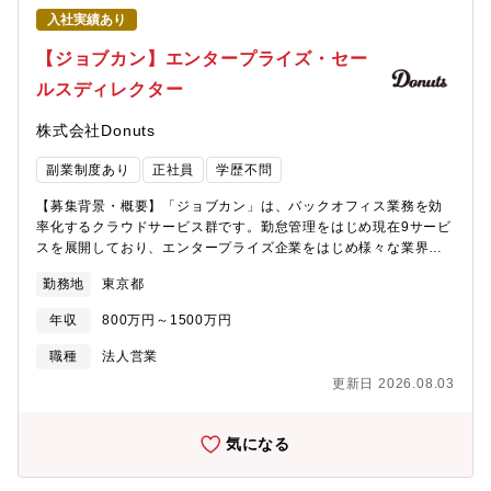
カンパニーです。グローバル市場においては、現地での実績を着
任せ致します。業務の中でグローバルとの連携時等積極的に活用
入社実績あり
実に重ね、プレゼンスを高め、さらなる成長を図っています。・
していただきます。・将来的には管理職として組織をリードする
中長期的な事業成長へ向けた、マーケティング活動拡大のための
【ジョブカン】エンタープライズ・セー
キャリアを目指せます。また、社内異動制度を活用し、他部署や
採用です。【働き方】原則出社いただきますが、育児や介護事由
別領域へキャリアを広げることも可能で、長期的なキャリアの選
ルスディレクター
により在宅勤務制度の活用も可能です。【雇用形態補足】三菱重
択肢が豊富です。・異常値の分析やレポート改善、経営管理の高
工業株式会社に入社の上、事業会社（三菱重工サーマルシステム
度化など、決められた業務をこなすだけではなく、自ら課題を見
株式会社Donuts
ズ（株））に出向という形態を採っております。入社後の給与水
つけ、最適なアウトプットを提案・実行することが期待されてい
準や福利厚生、勤務体系等は三菱重工業の社員と同一となりま
ます。
副業制度あり
正社員
学歴不問
す。【同社について】・三菱グループの創業者岩崎彌太郎は政府
より工部省長崎造船局を借り受け、長崎造船所と命名して造船事
【募集背景・概要】「ジョブカン」は、バックオフィス業務を効
業を開始したことを契機に1884年に創業した同社は発電プラント
率化するクラウドサービス群です。勤怠管理をはじめ現在9サービ
などの社会インフラ、船舶、航空機などの輸送機器、大型ロケッ
スを展開しており、エンタープライズ企業をはじめ様々な業界か
トなどの宇宙機器に至るまで、エンジニアリングとものづくりの
らお声がけいただくまでに成長しています。 こうした成長を受け
グローバルリーダーとして、社会を牽引しております。・直近
勤務地
東京都
て、エンタープライズ市場における営業戦略を牽引できるリーダ
2023年度決算で受注高66,840億円、売上収益46,571 億円、当期
ーを募集します。【具体的な業務内容】■ジョブカンエンタープラ
利益2,220 億円等いずれも過去最高値であり、NO1重工業メーカ
年収
800万円～1500万円
イズ営業戦略の策定・推進・売上の最大化■パートナーシップの構
ーでありながらさらに成長をしております。・在宅勤務、時間単
築■販売チャネルの最適化■競合との差別化を目的とした開発チー
職種
法人営業
位年休、フレックスタイム制度導入、えるぼし」「くるみん」の
ムと連動したプロダクト改善【この仕事の魅力】■日本のSaaSを
各認定等ワークライフバランスを整えた働き方が可能です。・パ
更新日 2026.08.03
代表するプロダクトで営業部門の責任者（リーダー）営業戦略を
ソナから入社実績が多数あり、選考フローを熟知しておりますの
描き、実行できる■自社商品開発かつ社内に開発組織があるため、
で、内定まで丁寧にフォロー致します。
顧客の要望をもとに社内の技術力・開発力を活用してスピーディ
気になる
にプロダクト改善へ繋げられる（エンジニア社内在籍数150人以
上）