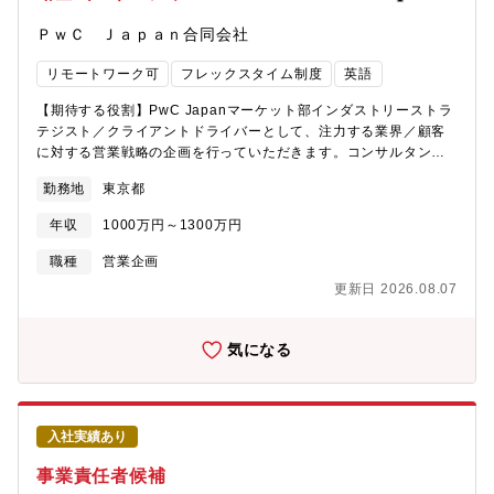
ＰｗＣ Ｊａｐａｎ合同会社
リモートワーク可
フレックスタイム制度
英語
【期待する役割】PwC Japanマーケット部インダストリーストラ
テジスト／クライアントドライバーとして、注力する業界／顧客
に対する営業戦略の企画を行っていただきます。コンサルタント
やグローバルの専門家、マーケット部内の知見を結集し最適なソ
勤務地
東京都
リューションを提案する支援が業務となります。【おすすめポイ
ント】■PwCグローバルの業界知見、ネットワーク等を集約し、
年収
1000万円～1300万円
PwC Japanグループにおけるクライアントへの業務提供の品質向
上、顧客満足度向上に繋げる業務です。■パートナークラスと連携
職種
営業企画
しながら、各業界クライアントに対する営業戦略の企画・実行を
更新日 2026.08.07
進めるため、PwC Japanグループ全体の成長を支える大規模かつ
影響力の高い業務を経験することができます。■業務を通じて幅広
く業界知見や世間に広まっていない最新トレンドを吸収できるた
気になる
め、今後のキャリアにおいても汎用性があり市場価値が高まりま
す。■リモートワーク（在宅勤務）、コア無しフレックスタイム制
度、フリーアドレス等、非常に風通しの良い、働きやすい環境で
す。【具体的な業務】■インダストリー活動インダストリー単位で
入社実績あり
の活動支援。インダストリーリーダーの参謀として、担当業界に
おけるPwCのプレゼンスを高める営業戦略の企画推進や、対外発
事業責任者候補
信の企画推進を実施■アカウントマネジメント注力顧客を担当する