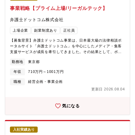
ツのドラフトの作成、作成進行管理【ポジションの魅力】・税理
士法人のパートナーと直接対話しながら「誰に・何を・どう売る
事業戦略【プライム上場/リーガルテック】
か」の施策を検討し、自身でマーケティング施策として推進して
いくことができるポジションです。・税務のプロフェッショナル
弁護士ドットコム株式会社
と協働し、専門家の知見をクライアントに届く形に変換する―知
的好奇心が刺激される仕事です・「B2Bマーケティング × 営業推
上場企業
副業制度あり
正社員
進（GTM） × プロフェッショナルサービス」という横断する統合
型キャリアを築くことができます。【所属チームについて】
【募集背景】弁護士ドットコム事業は、日本最大級の法律相談ポ
Markets部門の税務担当メンバーはリーダーを含めて他に3名のチ
ータルサイト「弁護士ドットコム」を中心にしたメディア・集客
ーム体制で実施。Markets部門の中ではOffering & Platformとい
支援サービスが成長を牽引してきました。その結果として、ポー
うチームに所属し、 他の部門担当のMarketingおよび営業推進の
タルサイトは月間訪問者数1,200万人超、登録弁護士数も国内弁護
勤務地
東京都
メンバーと情報共有なども実施しています。日々の業務はMarkets
士の約半分を誇り、弁護士ドット事業本部は会社の核となってい
部門の税務担当チームとして実務をこなしつつ、税理士法人所属
ます。直近は業務支援サービス（法律書籍や判例の検索DB・業務
年収
710万円～1001万円
のMarkets担当パートナー（役員）やシニアマネージャーと一緒に
SaaS、BPO、AI関連）が伸長しており、新たな事業フェーズを迎
仕事をしたり報告・相談をしていくことが多いポジションになり
えています。また、さらなる事業拡大と収益最大化、そして専門
職種
経営企画・事業企画
ます。【働き方】リモートワーク有り、コア無しフレックスタイ
家領域における事業間のシナジーの最大化を目指し、2026年4月
更新日 2026.08.04
ム制度有り、フリーアドレス等、非常に風通しの良い、働きやす
からは税理士ドットコム事業と組織を統合、より広い領域で事業
い環境です！リモートワーク可能ですが、対面のイベント（懇親
を推進していく必要が出てきました。そのような中で経営層や企
会がある場合あり）や収録がある場合には出社していただく必要
画・営業部門と連携し、戦略立案から実行までを担える事業戦略
気になる
があります
スペシャリストを募集します。【業務内容】弁護士ドットコムと
いうリーガルテックの領域で圧倒的シェアを誇る既存事業の基盤
を守りつつ、20年以上にわたり蓄積してきた顧客基盤・ユーザー
基盤・データ基盤を以下しながら、時代の変化（AI検索やAIエー
入社実績あり
ジェントの台頭など）を捉えた次なる変革・事業戦略を推進して