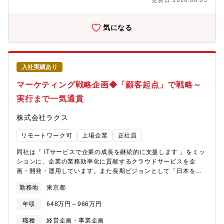
更新日 2026.08.03
をスピーディに推進できる環境です。今回は、単なる現場マネー
業向けシステムeコマースを含む小売・卸、運輸・倉庫などの流通
ジャーではなく、営業を“事業のエンジン”として設計できる経営視
分野と、食品、薬品・化学、機械などの製造分野向けに事業を展
点を持ったマネージャー候補を募集しています。【ミッション】
開。自動倉庫をはじめとする各種保管システムや仕分け・ピッキ
気になる
「マネーフォワードクラウド契約」はこれまで中小企業を中心に
ングシステム、搬送システムなどを組み合わせて、お客さまの自
顧客数を拡大し、現在は顧客セグメントの拡大という重要な転換
動化・省人化ニーズに対応する最適な物流ソリューションを提供
期を迎えています。COOおよび事業責任者のパートナーとして、
しています。これらの実績は、多様化する消費者ニーズに応える
営業組織を事業成長の中核に進化させることがミッションです。
流通系企業の物流インフラとして、物流品質・物流サービスレベ
入社実績あり
売上目標の達成だけでなく、・どの市場を狙うか・どの営業モデ
ルの向上にも貢献しています。
ルが最もレバレッジが効くか・どんな人材・評価・KPIが必要かと
マーケティング戦略企画◆「顧客起点」で戦略～
いった事業レベルの問いに向き合っていただきます。【業務内
実行まで一気通貫
容】本ポジションは、営業部の“運営者”ではなく、“経営メンバ
ー”に近い役割です。【お任せしたい業務内容】・事業戦略と連動
株式会社ラクス
した営業戦略・セグメント戦略の設計・KPI・パイプライン・
Forecastを用いた経営管理・マネージャー・リーダー層の育成と
リモートワーク可
上場企業
正社員
評価・採用・オンボーディング・育成体系の構築・プロダクト・
カスタマーサクセスと連携したGo-To-Market設計・COO・事業責
同社は「 ITサービスで企業の成長を継続的に支援します 」をミッ
任者への戦略提案・意思決定支援【魅力ポイント】■経営・事業戦
ションに、企業の業務効率化に貢献するクラウドサービスを企
略へのダイレクトなインパクト【COO直下事業】の営業責任者候
画・開発・運用しています。また長期ビジョンとして「日本を代
補として、事業戦略と直結した営業戦略の設計・実行を担いま
表する企業になる」（＝国内時価総額トップ100に入る）を掲げ、
す。単なる営業管理ではなく、「どの市場をどう取りにいくの
勤務地
東京都
その達成に向けて日々活動しています。ミッション・ビジョンの
か」「どの営業モデルが最も成長に寄与するのか」といった事業
達成に向け、今後事業拡大をしていく上で重要なポジションとな
レベルの意思決定に関与しながら、営業組織をドライブできる環
年収
648万円～966万円
る、事業戦略担当としてご活躍いただける方を募集します。【ミ
境です。■「営業組織」をゼロから進化させる経験SMBから
ッション】楽楽シリーズ各商材の新規受注の最大化をミッション
職種
経営企画・事業企画
MidMarket、さらにEnterpriseへと顧客セグメントが拡張する中