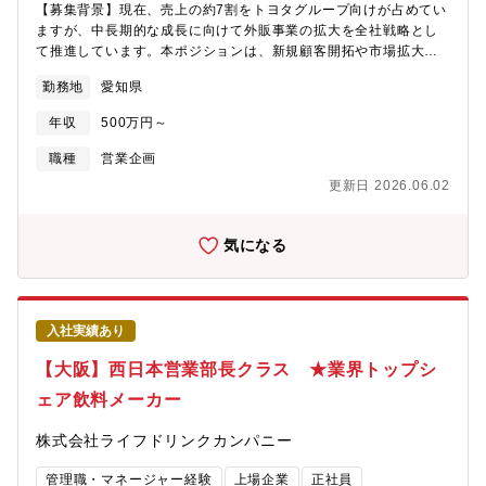
【募集背景】現在、売上の約7割をトヨタグループ向けが占めてい
略や今後の方向性の詳細については社外秘の内容も多く含まれる
ますが、中長期的な成長に向けて外販事業の拡大を全社戦略とし
ため、面接のタイミングでお話しさせていただきます。【配属部
て推進しています。本ポジションは、新規顧客開拓や市場拡大を
署】部長とマネージャーの下に10人程度のメンバーが在籍してお
通じて事業ポートフォリオの変革を担う、経営上重要な役割とし
ります。【課題例】・＠cosmeの対ユーザー価値は上がっている
勤務地
愛知県
て位置付けられています。また現在の組織は20名ほどの組織とな
が、その価値を営業が正しく伝えきれていない。・中期目線で営
っておりますが、営業経験者が多くマーケティングや市場分析に
業ターゲットセグメントを見たときに、今後コストをかけるべき
年収
500万円～
関しては発展途上な部分があります。今回即戦力としてマーケ、
セグメント、そうではないセグメントのメリハリが付けられてい
市場分析に知見のある方をお迎えし、組織として底上げを図りた
職種
営業企画
ない。・クライアントナーチャリング等、数の多いクライアント
い狙いもあります。【魅力】・業務自体も試行錯誤トライアル、
群に対しての営業手法のバリエーションが持てていない。・特定
更新日 2026.06.02
チャレンジできる・グローバルの販売戦略立案という、基本方針
のブランドだけではなく、更に幅広いブランドに@comseを活用
の立案に携わる事にとる責任感と充実感・海外拠点営業とダイレ
したマーケティングプロモーションの勝ち筋を見出してもらえる
クトなコミュニケーションによる幅広い経験（一部、語学力活
気になる
状態になり切っていない。・ブランド数のマーケットとしては最
用）【ミッション】 顧客・競合・自社分析を通じた将来のグロ
も多い、ミドル～テールブランド群が@cosmeプラットフォーム
ーバルの販売戦略立案、および事業部門と連携した顧客提案・折
でユーザーとの繋がりを実感できていない。 ・膨大なデータベ
衝【主要業務】モビリティ業界における市場・顧客・競合先の分
ースを活かしたビジネスマネタイズを志向したいが、データベー
析を行い、経営層の意思決定を支援する調査レポートの作成・発
ス(データを活かして)マネジメントできる人材が不足している【魅
入社実績あり
信・デスクトップリサーチ・有識者ヒアリングを通じた業界動
力】■アイスタイルの根幹サービスである@cosmeは、美容領域に
向、法規制、新技術に関する調査・調査結果を経営層が直感的に
【大阪】西日本営業部長クラス ★業界トップシ
おいて国内唯一であり最大、また創造次第ではグローバル単位で
理解できるレベルの資料作成はホワイトペーパー作成、報告・立
も最大となりえる要素を多く保有しており、本ミッションの成功
ェア飲料メーカー
案した営業戦略をもとに、事業部企画や技術との具体的な方策落
と実現により、主体者として希少性の高いスキルを得ることがで
とし込みや営業支援【期待役割】・海外各拠点の営業と連携し、
きます。■オンライン完結型プラットフォームではなく、オフライ
株式会社ライフドリンクカンパニー
BMC情報の分析より販売戦略を提案する役割を期待 【具体的
ンも融合したOMO型プラットフォームとなるため、他社では経験
な業務内容】 ・3C分析(市場/顧客/競合先)、業界動向に関するレ
しにくい、次世代の経験をすることができます。■高い関係構築の
管理職・マネージャー経験
上場企業
正社員
ポート作成/発信 ・グローバル販売戦略の立案 ・海外事業体、