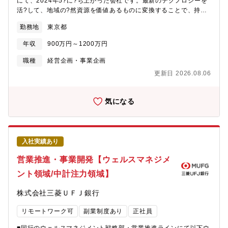
にて、2024年5?に?ち上がった会社です。最新のテクノロジーを
★■近年、働き方改革やIT化の流れから、SaaSの重要性はさらな
活?して、地域の?然資源を価値あるものに変換することで、持続
る高まりを見せています。『楽楽販売』は年間130％以上の成長を
可能な地域社会の実現を?指しています。脱炭素社会の実現に向け
実現しており、まだまだ拡大できるポテンシャルの高い事業で
勤務地
東京都
た取り組みの強化が世界的に求められるなか、当社は、日本の特
す。その事業において、事業方針・プロダクトの方向性を決定す
に人口が少ない地域に豊富にある森林資源のカーボンクレジット
る重要なポジションであり、日本を代表する事業の成長に大きく
年収
900万円～1200万円
化を支援しています。（森林カーボンクレジット：森林が二酸化
貢献できるダイナミックなポジションです。■売れる、選ばれ続け
炭素を吸収した量を数値化・価値化したもの）各地域にある森林
職種
経営企画・事業企画
るサービス・プロダクトをつくる従来の役割に加え、売れる仕組
からカーボンクレジットを?成し、当社を通じて企業へ販売するこ
みをつくる新しい役割を付加していくフェーズです。本組織は組
更新日 2026.08.06
とで、森林の所有者や管理者（自治体ほか）の新たな収益を創出
成してから約半年ということもあり、組織や各種仕組みづくりに
します。SBプレイヤーズの財務基盤を武器に、クレジット生成に
関わっていただけるやりがいのあるポジションです。【配属組
かかる申請費用等は当社が負担し、成果報酬型のサービスを提供
気になる
織】楽楽クラウド事業本部 マーケティング統括部 マーケテ
しています。また、クレジットに買い手が付かなかった場合で
ィング戦略部 ∟マーケティング戦略企画1課（課長1名、メン
も、当社が時価での買取を保障することで、自治体にとって収益
バー16名） ∟マーケティング戦略企画2課（課長1名、メンバー
のみが入る・リスクを抑えられたモデルを実現しています。具体
9名）※1課・2課いずれかの配属となります。【キャリアパス】※
的には、以下サービスを提供していく予定です。・ 森林カーボン
想定イメージ・ご入社後は既存の組織に入っていただき、組織の
入社実績あり
クレジット創出支援└森林カーボンクレジットの生成から販売まで
ミッションや業務の流れをインプット ↓・プロジェクトの主担当
成功報酬型のワンストップサービスを提供いたします。・ 環境価
営業推進・事業開発【ウェルスマネジメ
としての進行をお任せ ↓・チームリーダーとして複数名のメンバ
値PR└地域脱炭素の取り組みを効果的に対外発信し、環境イベン
ーの業務遂行支援をお任せ ↓・取組みや成果に応じて、ゆくゆく
ント領域/中計注力領域】
トの企画をサポートします。・その他新サービス└今後は森林デー
は管理職として組織運営をお任せ（課長代理 / 課長レイヤーへの
タのデジタル化推進や、森林以外からのクレジット創出?援など、
昇格）・ご希望と組織状況に応じて、他組織・他職種へのキャリ
株式会社三菱ＵＦＪ銀行
新たな領域にも着?していく予定です。本事業に参画いただき、一
アチェンジも可能（社内公募等の社内異動の実績もあり）【この
緒に事業を推進する仲間を募集します。熱い想いがある方、歓迎
ポジションの魅力】・潤沢な予算とリソースのもとで業務経験を
リモートワーク可
副業制度あり
正社員
です！【お任せしたいこと】同社サービスを地方自治体および企
積むことができる継続的な事業成長と増収により、潤沢なリソー
業向けに提案する、営業戦略立案、コンサルティング型営業、事
スと予算を用いた事業拡大のための基盤構築に携わっていただけ