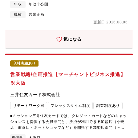
業成長を支援します。【業務内容例】・支援先組織（セールス・
年収
年収非公開
マーケティング）のKPI設計、KPIマネジメント支援・BI設計や
KPIレポートによるコンディション全体像の可視化、データ分析に
職種
営業企画
基づく示唆出し・提案・マーケ/ セールス施策の実行Ops設計
更新日 2026.08.06
（MarketoやSalesforceの設定、改修要件整理なども含む）・リ
ードジェネレーション・ナーチャリングにおけるステージ設計/実
装（新規サインアップ→有料化→顧客社内の横展開を見据えた最
気になる
適なCRM設計）・Marketing ・Inside Sales ・Field Sales ・
Customer Success の組織連携の調整・ROIやUnit
Economics（CAC÷LTV）に基づく事業横断でのリソース配分調
整【ミッション・役割】■セールスプロセス設計（セールス領域）
入社実績あり
IS→FS→CSプロセス■施策管理Ops設計（マーケティング領域）
チャネル管理/キャンペーン管理/コスト管理■CRMプロセス設計
営業戦略/企画推進【マーチャントビジネス推進】
（マーケティング領域）メール配信プロセス/広告配信プロセス※
※大阪
その他、ご経験やご志向性に応じて下記のいずれかををお任せ致
します。マーケ施策検証/KPI分析/セールス施策検証/MA構築/SFA
三井住友カード株式会社
構築/システムマネジメント【採用背景】ビジネスチャットの普及
率は18%を超え、マーケットの転換点を迎えました。これまでの
リモートワーク可
フレックスタイム制度
副業制度あり
プロダクトアウトの市場からマーケットインの市場に変化してい
くことで、顧客層も新しい製品を積極的に購入するお客様（イノ
■ミッション三井住友カードでは、クレジットカードなどのキャッ
ベーター、アーリーアダプター）から、新しい製品の導入に慎重
シュレスを提供する会員部門と、決済が利用できる加盟店（小売
なお客様（アーリーマジョリティ、レイトマジョリティ、ラガー
店・飲食店・ネットショップなど）を開拓する加盟店部門（＝
ド）が中心になっていくことが想定されます。顧客層が変化する
「アクワイアリング」と呼びます。）を柱としています。マーチ
ことで、売り方もソリューションセリングやクロスセルに変えて
勤務地
大阪府