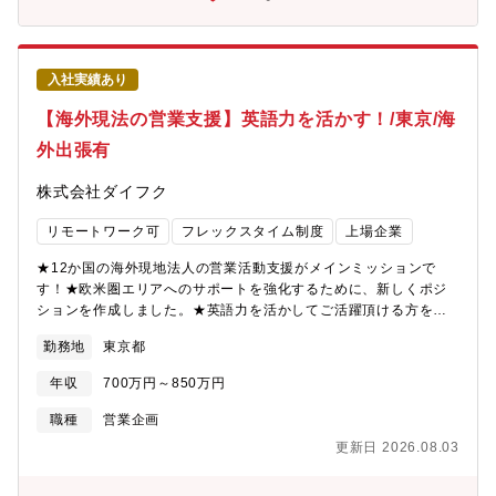
ス部、事業推進部）と連携した部門横断課題への取り組み（解決
で働くことができます。■キャリアパス・入社後は、アカウント戦
に向けた調査、施策検討、施策のセールスへの落とし込み）
略の策定支援、社内外のステークホルダー調整、案件パイプライ
ンおよび売上管理を通じ、重要アカウントの成長を支える経験を
積みます。・経験を重ねることで、より広い関係者を巻き込むア
入社実績あり
カウント推進や、国内外をまたぐグローバルのプロジェクトの支
【海外現法の営業支援】英語力を活かす！/東京/海
援へ役割を広げることができます。・管理職への昇格機会もあり
ます。マネジメント業務を担うこともできます。■働き方・週4日
外出張有
程度の在宅勤務・所定労働7時間勤務・ 平均時間外：月間20時間
程度・フルフレックス※子育て中の方大活躍中です。※中抜け等
株式会社ダイフク
可能です■ポジションの魅力・重要なグローバルアカウントの成長
を支える営業のブレイン役として活躍できる・アカウント戦略の
リモートワーク可
フレックスタイム制度
上場企業
立案から案件パイプライン・売上管理まで幅広く経験できる・国
内外の多様な関係者をつなぎ、部門横断のプロジェクト推進力を
★12か国の海外現地法人の営業活動支援がメインミッションで
磨ける・英語でのメールや会議を通じて、グローバルな社内連携
す！★欧米圏エリアへのサポートを強化するために、新しくポジ
の経験を積める・事業企画や販売企画、営業推進などで培った企
ションを作成しました。★英語力を活かしてご活躍頂ける方をお
画力や調整力を生かせる・柔軟なフレックスやリモートワークを
待ちしております！■グローバル販売戦略部の役割・機能12カ国の
勤務地
東京都
活用しながら、将来的に管理職を目指せる
海外現地法人に対して、現地の営業活動を支援し、各国でのビジ
ネス拡大をサポートする部署です。また、日本における外資系企
年収
700万円～850万円
業への法人直営業、海外の販売代理店に対する直販窓口の役割も
担っています。【具体的な業務内容】①日本本社の技術やノウハ
職種
営業企画
ウを海外現地法人へ共有する。（プレゼンやマーケティングの支
更新日 2026.08.03
援、現地顧客との商談に同行する など）②案件受注後にスムー
ズに輸出するために、日本本社の生産側との連携・管理業務（現