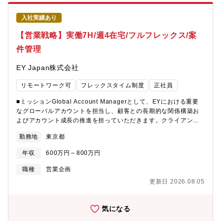
入社実績あり
【営業戦略】実働7H/週4在宅/フルフレックス/案
件管理
EY Japan株式会社
リモートワーク可
フレックスタイム制度
正社員
■ミッションGlobal Account Managerとして、EYにおける重要
なグローバルアカウントを担当し、顧客との長期的な関係構築お
よびアカウント成長の推進を担っていただきます。クライアン
ト、EYの各サービスライン、ならびに国内外のEYメンバーファー
勤務地
東京都
ムをつなぐハブとして、顧客の経営課題や成長戦略を深く理解
し、新たなビジネス機会の創出をリードいただきます。また、ア
年収
600万円～800万円
カウント戦略の策定から案件創出、売上管理、ステークホルダー
マネジメントまで幅広く担当し、グローバル規模でアカウント価
職種
営業企画
値の最大化に貢献いただくことを期待しています。■募集背景配属
更新日 2026.08.05
予定チームにおける産休取得予定者の人員補充により、1名を募集
します。今回の採用では、欠員を補うだけでなく、これまで上位
職が担っていたアカウント戦略の推進、社内関係者との連携、案
気になる
件パイプライン管理などの実務を分担し、チーム全体の業務負荷