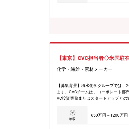
りに貢献する」という企業ビジョンも
【東京】CVC担当者◇米国駐
化学・繊維・素材メーカー
【募集背景】積水化学グループでは、20
ます。CVCチームは、コーポレート部
VC投資実務またはスタートアップとの
ながら、新規事業創出を企画すること
他のチームメンバーと行動を共にし、積
650万円～1200万円
の関連部署との交流を深め、具体的な投
年収
な投資を担当し、積水化学グループの