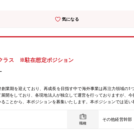
らの情報提供、データベースの利用及び個人ネットワークの活用が中心
なソーシング手段を企画します。４）社内の関連部署と連携し、スター
ナリオを作成し、DD（技術・事業・ファイナンス等）を担当します。
気になる
（多くのケースはカンパニー長）に上程し、投資可否が審議されます。投
適正を考慮しますが、原則、CVCチーム（CVC組織）にてキャリア
としてCVC組織の責任者を目指すケースや、投資実務を担当した、投
ます。【配属先】コーポレート 経営戦略部 経営企画グループ CV
、ライフサイエンス戦略グループ、IRグループ及び海外統括グループ
ナンスチーム、M&A・事業開発チーム及びCVCチーム（5名）があり、
クラス ※駐在想定ポジション
レートには、新規事業創出を企画する複数の部署があり、これらの部署
す。【本ポジション魅力】■経営陣に近いポジションで活躍CVCチー
ー
領域マップ」の進捗管理や更新に関与するため、各カンパニーやコーポ
むことができることが特徴の一つです。■投資環境積水化学グループの
リオを適切に描くことができる、スタートアップへの投資を推進（ホーム
では第2創業期を迎えており、再成長を目指す中で海外事業は再注力領域の
資できないということはありません。事業会社において、投資実務の経
て展開をしており、各現地法人が独立して運営を行っておりますが、今
活動の強化のために体制の整備を進める計画です。この整備には、上述
いることから、本ポジションを募集いたします。本ポジションでは近い
ド組成に基づいた新たなスキームの構築を含みます。このような新たな
経営サポートを行っていただくことを期待しております。【業務内容】
を目指しましょう。次のステージへの変革期を迎えているCVCチーム
・財務管理、法令対応、現地パートナー管理など※駐在について現地赴
/article/1393103_40890.html
その他経営幹部
ご入社より半年～1年程度は日本のオフィスにて知識をインプット頂き
職種
ります。