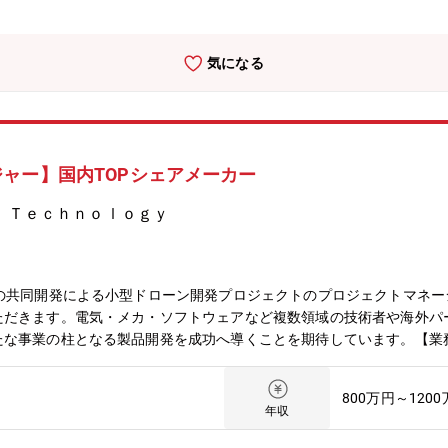
気になる
ャー】国内TOPシェアメーカー
 Ｔｅｃｈｎｏｌｏｇｙ
との共同開発による小型ドローン開発プロジェクトのプロジェクトマネ
ただきます。電気・メカ・ソフトウェアなど複数領域の技術者や海外パ
たな事業の柱となる製品開発を成功へ導くことを期待しています。【業
人員・予算・リソース計画の立案・リスク管理計画の策定および対応方
技術課題や品質課題に対する調整・解決支援・社内外関係者とのコミュ
800万円～120
との折衝・合意形成・技術仕様や開発方針の調整・課題発生時の交渉お
年収
抽出および対策実施・開発課題の管理と解決推進・品質向上および開発