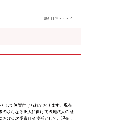
後すぐに台湾へ赴任していただきます。
の負担等、会社で準備いたしますのでご
共同開発プロジェクトを牽引し、小型ド
更新日 2026.07.21
ら、新規事業ならではのスピード感と裁
メント経験を活かせます。■海外駐在を
ながら、最先端のドローン開発に携われ
。■英語を活用しながら海外パートナー
るドローン市場において国内生産台数ト
ば飛ぶスマホのような役割・機能を広げ
普及を目指しやすい。■ドローン活用に
1つとして位置付けられております。現在
後のさらなる拡大に向けて現地法人の経
における次期責任者候補として、現在の
容】・米国現地法人の経営・事業運営全
ト・本社（日本）との連携・報告業務・