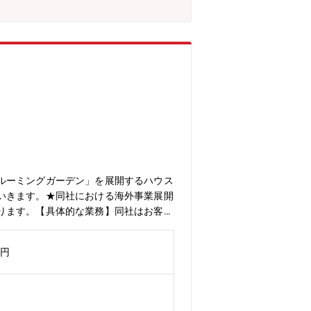
ルーミングガーデン」を展開するハウス
いきます。★同社における海外事業展開
ります。【具体的な業務】同社はお客様
ションは日本での研修後、将来的にはフ
ピン事業全般の展開、企画業務、管理業務・市場
万円
タッフの業務マネジメント・その他上記
ation】日本での経験と知見をフィリピン市
これらには建築支援と資機材の輸入が含
益性の高い生活と生産性の高い社会づく