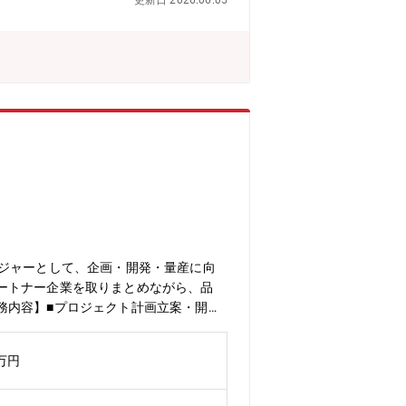
更新日 2026.06.05
ージャーとして、企画・開発・量産に向
ートナー企業を取りまとめながら、品
務内容】■プロジェクト計画立案・開発
針の検討・プロジェクト推進・管理・開
ニケーションマネジメント■パートナー
0万円
よびコンフリクトマネジメント■リス
プロセス改善■プロジェクトクロージン