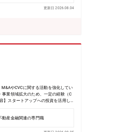
らすことを目指しています。
更新日 2026.08.04
M&AやCVCに関する活動を強化してい
・事業領域拡大のため、一定の経験（C
内容】スタートアップへの投資を活用し
担当領域を決定します。入社後、当面は
ます。２）担当領域が決定したら、社内
不動産金融関連の専門職
断することがありますが、当面は戦略的
アップをソーシングします。ソーシング