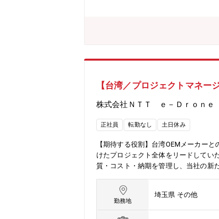
【台湾／プロジェクトマネージ
株式会社ＮＴＴ ｅ－Ｄｒｏｎｅ
正社員
転勤なし
土日休み
【期待する役割】台湾OEMメーカー
けたプロジェクト全体をリードしてい
質・コスト・納期を管理し、当社の新
スケジュールの策定および進捗管理・
発進捗、品質、コスト、納期の管理・
埼玉県 その他
企業との協業推進・台湾OEMメーカー
勤務地
ク・課題管理・プロジェクトリスクの