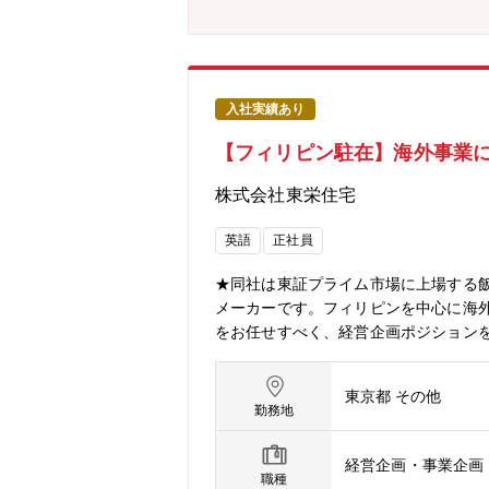
入社実績あり
【フィリピン駐在】海外事業
株式会社東栄住宅
英語
正社員
★同社は東証プライム市場に上場する
メーカーです。フィリピンを中心に海
をお任せすべく、経営企画ポジション
のライフスタイルを考え、日本で培っ
ィリピンにある子会社（Toei Solut
東京都 その他
調査・事業計画策定・予算管理・住宅
勤務地
に付随する業務全般【組織体制】日本人スタッ
場に応用し、リーズナブルな価格なが
経営企画・事業企画
まれます。同社は東栄住宅株式会社が1
職種