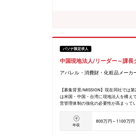
手段として、ベンチャーキャピタルか
足している場合は、LP出資等の新た
業シナリオの確度を高めるための投資シ
者またはカンパニー担当者が、決裁権者
担当します。【キャリア】本人の希望や
じてキャリアアップし、CVCコア人材
キャリアアップするケースを想定してい
の直下の部署であり、経営企画グループ
パソナ限定求人
（15名）には、戦略企画チーム、ガバ
中国現地法人/リーダー～課長
ています。また、カンパニーやコーポ
VC活動を牽引することが重要になりま
アパレル・消費財・化粧品メーカ
グループの経営の羅針盤である「戦略
針を直接聞きながら、投資実務に取り組
投資）を設定していません。投資シナ
【募集背景/MISSION】現在同社
り）しており、投資予算がないから投
は米国・中国・台湾に現地法人を構え
環境であると言えます。更なる、CVC
営管理体制の強化の必要性が高まって
／海外における、投資子会社やファン
ュニケーションを円滑に進めるための
出に挑戦し、共にキャリアアップの加速
地の経営・事業運営全般の統括・予算
事】https://www.sekisui.co.jp/connect
800万円～1100万円
じて決定いたします。ご経験次第では
年収
のちに赴任いただくことを想定してお