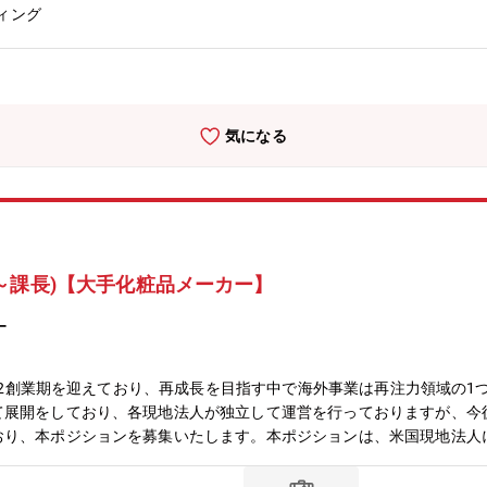
的財産・技術情報の整理・量産移行に向けた最終調整【働き方】■入社
ィング
企業も多くある場所となっております。■現地のお住まいや、引っ越し
利な立地です。【求人のおすすめポイント】■台湾OEMメーカーとの
メンバーとして参画できます。■NTTグループの安定基盤を持ちなが
電気・メカ・ソフトウェアを横断する大規模開発プロジェクトのマネジ
ち上げの経験を積むことができます。■台湾の大手OEM企業と連携し
気になる
行まで一貫して関与でき、事業インパクトの大きな仕事に挑戦できます
リアを築くことができます。【同社の魅力】■市場拡大が見込まれてい
重宝される小型機に強み有。■培った回線網・回線技術を活用し、例え
ことや地域との繋がりがあるため、参入が難しい農業分野でのドローン
とし、農家への負担が特に大きい農薬散布にて拡大を目指しています。
～課長)【大手化粧品メーカー】
ー
では第2創業期を迎えており、再成長を目指す中で海外事業は再注力領域の
て展開をしており、各現地法人が独立して運営を行っておりますが、今
おり、本ポジションを募集いたします。本ポジションは、米国現地法人
る売上及び収益拡大をめざし、経営全般を担当いただきます。【業務内
ィング戦略の立案・実行・現地スタッフの採用・育成・組織マネジメン