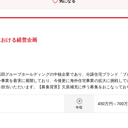
気になる
における経営企画
飯田グループホールディングの中核企業であり、分譲住宅ブランド「ブ
外事業を着実に展開しており、今後更に海外住宅事業の拡大に挑戦して
を担当いただいます。【募集背景】欠員補充に伴う募集をおこなってお
た高品質で居住性を重視した分譲住宅を海外で展開しています。同ポジ
ions Corporation）で海外事業展開をお任せいたします。・フィリ
450万円～700
建築施工管理、住宅造成、土木工事管理・フィリピン現地法人で働くス
年収
フ2名、フィリピン人スタッフ10名【Toei Solutions Corpor
ら高品質な住宅用品・サービスを提供する建設支援サービス会社です。
00％出資する現地法人であり、「より良い住まいづくりを通じて、収