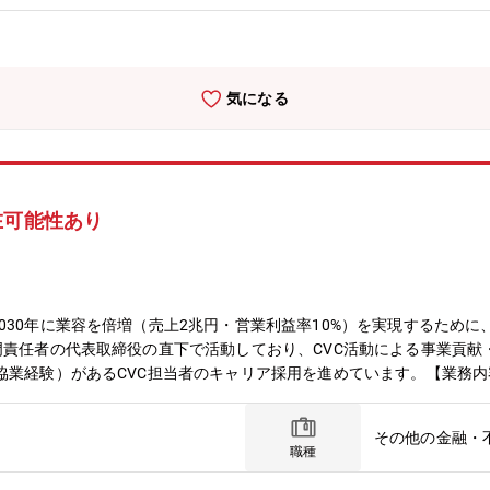
掲げています。最終的にフィリピンにジャパンクオリティの生活をもた
気になる
在可能性あり
30年に業容を倍増（売上2兆円・営業利益率10%）を実現するために、
門責任者の代表取締役の直下で活動しており、CVC活動による事業貢献
協業経験）があるCVC担当者のキャリア採用を進めています。【業務
になります。１）過去の経験や希望を考慮し、戦略領域マップに基づく
水化学グループのCVC活動を経験し、社内外のネットワークを構築し
その他の金融・
資領域を決定します。なお、CVCチームが先行して探索的な投資を判
職種
事業領域の理解を深めます。３）投資領域に応じて、国内外のスタート