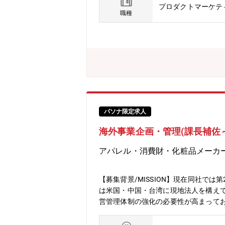
グ・成果物の確認および品質評価・知
プロダクトマーケテ
空港から車で30分程度の場所で、大手
職種
安心下さい。■電車で中心地にいける便
ローン事業の立ち上げフェーズから中核
量の大きさを両立できる環境です。■
通じて、グローバルな製品開発・量産立
ます。■プロジェクト計画から量産移
との交渉・調整を担い、国際的なキャ
ップ級！■山間部の多い日本において
ていくことが可能。■局舎を多数持つ
おいて少子高齢化が進む農業をメイン
パソナ限定求人
海外事業企画・管理(課長補佐
アパレル・消費財・化粧品メーカ
【募集背景/MISSION】現在同社
は米国・中国・台湾に現地法人を構え
営管理体制の強化の必要性が高まって
現地責任者と共にアメリカ市場におけ
般の統括・事業計画、販売・マーケテ