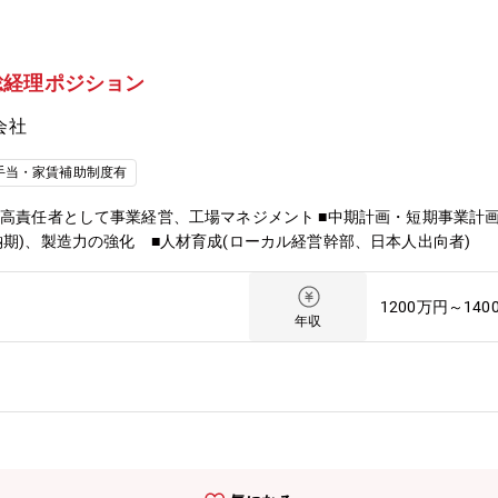
総経理ポジション
会社
手当・家賃補助制度有
最高責任者として事業経営、工場マネジメント ■中期計画・短期事業計画
納期)、製造力の強化 ■人材育成(ローカル経営幹部、日本人出向者)
1200万円～140
年収