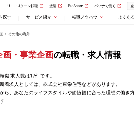
U・I・Jターン転職
派遣
ProShare
パソナで働く
企
を探す
サービス紹介
転職ノウハウ
よくあ
画
その他の海外
企画・事業企画
の転職・求人情報
職 求人数は17件です。
新着求人としては、株式会社東栄住宅などがあります。
がら、あなたのライフスタイルや価値観に合った理想の働き
す。