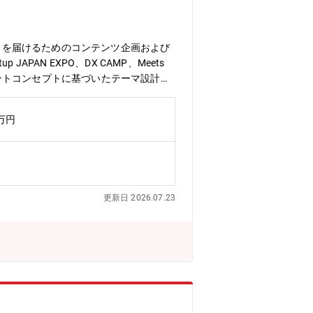
び」を届けるためのコンテンツ企画および
APAN EXPO、DX CAMP、Meets
ントコンセプトに基づいたテーマ設計、
ナー、有識者のリサーチ■出演打診およ
ション構築：登壇者との事前打ち合わせ
2万円
ング・運営チームなど、社内関係各所と
サポート、ホスピタリティの提供■効果
ち上げの際は、ゼロベースでのコンセプ
数万人規模を動員する、国内最大級のビ
や強固なビジネスネットワークという「独
更新日 2026.07.23
挑戦できます。■各業界のトップランナ
コンテンツを創り上げる貴重な経験が得
つながる実感を持てます。■既存イベン
す。■営業、マーケティング、運営と一
きと出会い」を、登壇者には「発信と共
とができます。【組織構成】所属予定の
プに所属し、全員がミッションの下で担
とを目指しています。