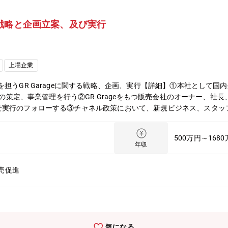
戦略と企画立案、及び実行
上場企業
を担うGR Garageに関する戦略、企画、実行【詳細】①本社として
方針の策定、事業管理を行う②GR Grageをもつ販売会社のオーナー、
せ実行のフォローする③チャネル政策において、新規ビジネス、スタッ
メンバー・チームリーダー・マネージャーGRブランドの販売チャネル
ツを販売するGR Garageのチャネル戦略・方針の立案 ②GR Gar
500万円～168
フ向けの研修実施 ④デジタルを活用したロイヤリティ強化
年収
売促進
気になる