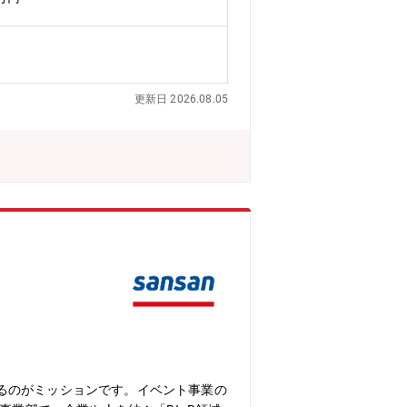
を図ります。また、国内外のPRチーム
業界アナリストとの関係構築・情報発信
、ブランドの信頼性・専門性を対外的に
更新日 2026.08.05
立案から実行まで一気通貫でリードする
ジションとして、最先端のAIナレッジ
境 企画段階からアイデ
、自らの意思でプロジェクトを前進させ
いマーケティング経験を積むことができ
環境でのコミュニケーション力やプロジ
トやプロダクトマーケティング、グロー
るのがミッションです。イベント事業の