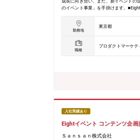
成長に向き合い、また、新イベントの企
のイベント事業」を手掛けます。■Eightが
マーケティング業務を担当します。■
るまで、事業の広範囲に携わります。
東京都
特化したビジネスイベントで、BtoB
勤務地
画立案から営業、集客、当日の運営ま
できます。■社会の課題を解決するための
プロダクトマーケテ
（参加者・顧客・主催者）を感じられる
職種
略・マーケチームマネジメント）、イ
リアアップの道筋があります。【組織構
にはメンバーを100名に増員し、10
と担当イベントの成功に向き合い、活
入社実績あり
Eightイベント コンテンツ企
Ｓａｎｓａｎ株式会社