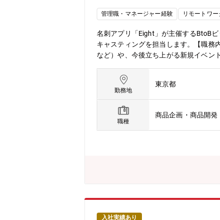
管理職・マネージャー経験
リモートワー
名刺アプリ「Eight」が主催するB
キャスティングを担当します。【職務内容】Eigh
など）や、今後立ち上がる新規イベン
セッション構成の企画■登壇者のリサー
び交渉：ターゲットとなる登壇者への
東京都
を通じたセッション内容のブラッシュ
勤務地
連携したコンテンツ改善や集客への寄
測定と改善：実施後のアンケート分析
商品企画・商品開発
ト策定や企画の初期フェーズからコア
職種
ジネスイベントの根幹（コンテンツ企画
自のアセット」を最大限に活用し、他
ー、著名な経営者や起業家など、第一
られます。■自身の企画やアサインし
トのグロースだけでなく、新規イベン
体になり、事業全体の成長視点を持っ
感の場」を、スポンサーには「ビジネ
部門は約50名のメンバーが在籍し、
当イベントの成功を目指します。将来的
入社実績あり