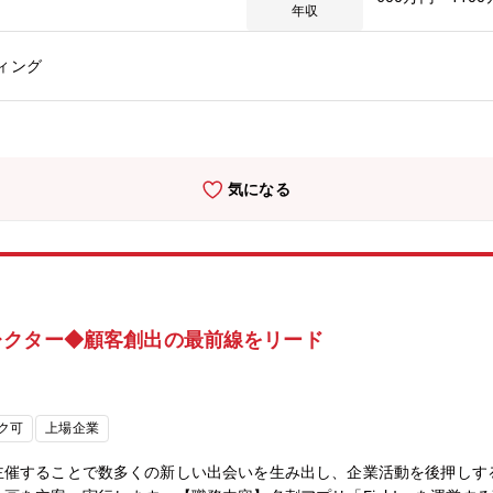
ョン業務を担いなが
年収
リティ専門媒体の記者・編集者との関係構築を通じて報道露出の最大化
の記事出稿などソートリーダーシップ施策を企画・実行するとともに、
ィング
上を推進します。グローバルと一貫したメッセージでの情報発信を軸に
ケーション戦略を、一気通貫でリードできる環境 日本のコンシューマユーザが抱える「デジタ
ティ製品・サービスを通じて解決していくコミュニケーションを、戦略
境 トレンドマイクロはClaude開発元であるAnthropicと戦略的パートナ
の最前線を走る企業です。そのブランドをコンシューマ向けに発信するポ
気になる
積極活用できる環境です。 ■大きな裁量を持ってプロジェクトをドライブできる環
までのプロセスに大きな裁量を持って取り組むことができる環境であり
ンドからキャンペーンまで横断するマーケティング経験 ブランド戦略・キャンペーン・コンテンツ
長期のブランド構築からキャンペーン運用、コンテンツ企画まで、幅広
ニケーション力とプロジェクトマネージメントスキル 日本だけでなく海外のマーケティング／P
持つチームと協働しながらプロジェクトを推進することで、グローバル
レクター◆顧客創出の最前線をリード
PR両領域を横断するキャリアパス メディアリレーション、アナリストリレーション、プ
R実務のスキルを実践的に磨きながら、将来的にはブランドマネジメン
視野に入れられます。
ク可
上場企業
主催することで数多くの新しい出会いを生み出し、企業活動を後押しす