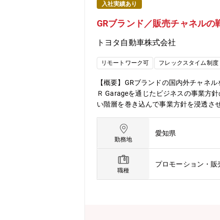
入社実績あり
GRブランド／販売チャネルの
トヨタ自動車株式会社
リモートワーク可
フレックスタイム制度
【概要】GRブランドの国内外チャネル
Ｒ Garageを通じたビジネスの事業
い階層を巻き込んで事業方針を浸透さ
の企画/実行。?■本求人の想定役割：
求めています ①GRブランドの車両・パー
愛知県
理、運営 ③GR Garageのスタッ
勤務地
プロモーション・販
職種