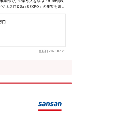
事業部で、企業や人を結ぶ「BtoB領域
ネスIT & SaaS EXPO」の集客を図る
・当日の運営・チームマネジメントに至
の魅力】■同社ならではの「出会い」に
2万円
できます。■主催者として、イベントの企
までの幅広いスキルを身に付けることが
響を感じられ、Win-Win-Win
DCA）からマーケティングリード（戦
ュース（事業責任者）という幅広いキャ
更新日 2026.07.23
4グループで構成されています。将来的
かのグループに所属し、全員がミッション