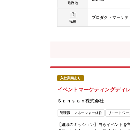
ップ・アナリストリレーションの企画・実行 プレスリリースの作成・配信、メディアピッチ、取材対応などのメディアリレーシ
勤務地
ら、テクノロジー・ビジネス・セキュ
と協働し、イベント登壇やメディアへ
プロダクトマーケテ
を通じて市場における認知・評価の向
職種
高めていきます。 【魅力】■社会貢献度の高いコミュニ
ルな生活の不安・課題」を、セキュリ
ことができます。 ■AI最前線企業で、マーケターとしてAIを実践活用できる環
ーシップを締結し、AI×セキュリティ
が業務に直結し、自らの仕事にもAIツールを
アを提案し、実行プランに落とし込む
ることができます。 ■IMC視点で積み上がる、ブラ
を横断して担うポジションのため、中
ます。 ■グローバルチームとの協働で広がる、コミュ
入社実績あり
R／プロダクトなど、多様な専門性を
イベントマーケティングディ
ェクトマネジメント力を高められます。 ■マーケティングと
レスリリース作成、報道対応など、P
Ｓａｎｓａｎ株式会社
バルポジションへのステップアップも
管理職・マネージャー経験
リモートワー
【組織のミッション】自らイベントを