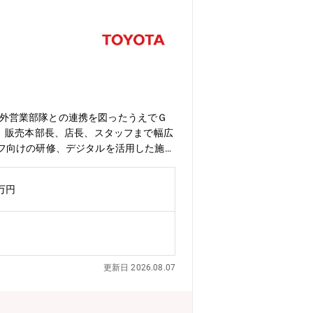
国内外営業部隊との連携を図ったうえでＧ
社長、販売本部長、店長、スタッフまで幅広
フ向けの研修、デジタルを活用した施策
強化の為に、以下に取り組ん頂ける人材を
ageの既存・新規のビジネスの事業管
0万円
更新日 2026.08.07