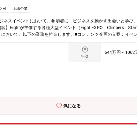
ク可
上場企業
toBビジネスイベントにおいて、参加者に「ビジネスを動かす出会いと学
tが主催する各種大型イベント（Eight EXPO、Climbers、Startup J
トにおいて、以下の業務を推進します。■コンテンツ企画の立案：イベ
チ・選定：テーマに合致する国内外の企業CXO、起業家、トップラン
アプローチ、出演依頼、条件調整（メール・オンライン・対面）■セッ
644万円～106
アップ、進行シナリオの設計サポート■部門間連携：営業・マーケティ
年収
与■イベント当日の運営：登壇者のアテンド、リハーサル・本番の進行
や振り返り、次回に向けたコンテンツのアップデート※新規イベント立
メンバーとして参画していただきます。【ポジションの魅力】■数千～
）を担うダイナミズムを味わえます。■Eightが保有する名刺データ
社には真似できない圧倒的な「出会い」を起点としたイベントづくりに
線で活躍する多様なリーダー層と直接コミュニケーションを取り、共に
た登壇者の熱量が、ダイレクトに参加者の満足度や行動変容（成果）に
気になる
トの立ち上げという「ゼロイチ」のフェーズに関わるチャンスがありま
てイベントプロデュースに関わることができます。■参加者には「気づ
ス機会」を届ける、三方良しのビジネスモデルの中でキャリアを磨くこ
イベントごとに四つのグループで構成されています。いずれかのグルー
にはメンバーを約100名に増員し、10グループ体制へと成長させるこ