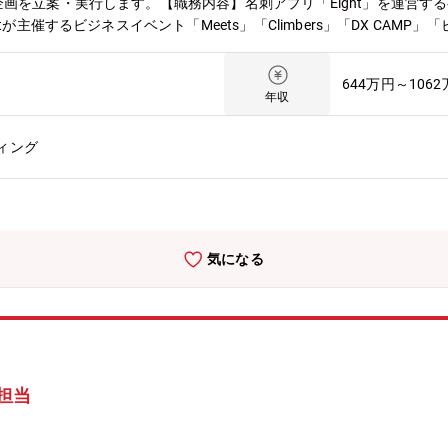
画を立案・実行します。【職務内容】名刺アプリ「Eight」を運営する
主催するビジネスイベント「Meets」「Climbers」「DX CAMP」「ビジ
マーケティングプランの策定から施策の実行、イベントそのものの企画
※業務内容や担当範囲は適性や希望に応じて検討します。【ポジション
644万円～106
領域のイベント・マーケティング市場に新しい価値を作る醍醐味を実感
年収
でのすべてを事業オーナーとして実行できます。■事業の企画から運営
企画を発信・実行することができます。■イベント開催時も多くの方からの反
ィング
稀有なビジネスモデルです。■マーケティング仮説検証（集客実務のP
ベント創出（市場調査・ニーズ仮説＝イベント企画）、イベントプロデ
成】所属予定の部門には約40名のメンバーが在籍し、イベントごとに
グループ体制へと成長させることを目指しています。メンバーはいずれ
躍中です。
気になる
画担当