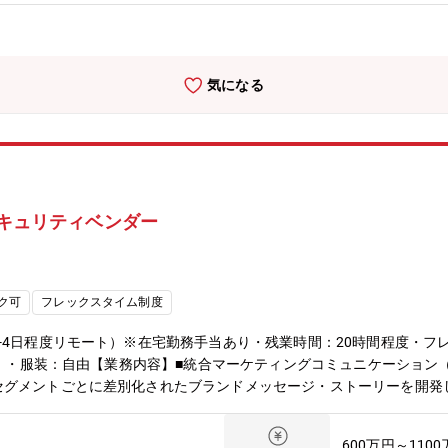
気になる
セキュリティベンダー
ク可
フレックスタイム制度
4日程度リモート）※在宅勤務手当あり・残業時間：20時間程度・フレッ
・服装：自由【業務内容】■統合マーケティングコミュニケーション（IMC）の
セグメントごとに差別化されたブランドメッセージ・ストーリーを開発
ケーション施策として具現化します。国内外のデマンドジェネレーショ
・運用し、KPI設計から振り返り・改善までを一気通貫でリードしてい
600万円～110