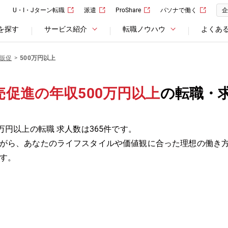
U・I・Jターン転職
派遣
ProShare
パソナで働く
企
を探す
サービス紹介
転職ノウハウ
よくあ
販促
500万円以上
促進の年収500万円以上
の転職・
万円以上の転職 求人数は365件です。
がら、あなたのライフスタイルや価値観に合った理想の働き
す。