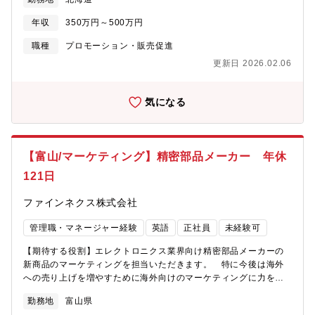
当企業のマーケティングや販売促進担当者と共に企業製品の販売
計画を立案し、計画通り実施できているかの進捗確認まで行いま
年収
350万円～500万円
す。■札幌拠点ではコンタクトセンターを用いて販売支援を行うた
め担当スタッフ向けの商品研修・トーク指導・各種データ分析・
職種
プロモーション・販売促進
勤怠管理なども行います。【組織】札幌コンタクトセンターSales
更新日 2026.02.06
グループ 全体では常時250名程度在籍 SV：15名 マネジメン
ト人数：1チーム5名前後、3～5チーム担当【育成体制】中途入社
者の大半が異業種出身、未経験者を前提とした育成体制を整えて
気になる
います。どのように成長していきたいか
【富山/マーケティング】精密部品メーカー 年休
121日
ファインネクス株式会社
管理職・マネージャー経験
英語
正社員
未経験可
【期待する役割】エレクトロニクス業界向け精密部品メーカーの
新商品のマーケティングを担当いただきます。 特に今後は海外
への売り上げを増やすために海外向けのマーケティングに力を入
れていきたいとのことでした【職務内容】【具体的には】1. 市場
勤務地
富山県
調査・分析・競合分析や市場動向の把握・顧客ニーズやトレンド