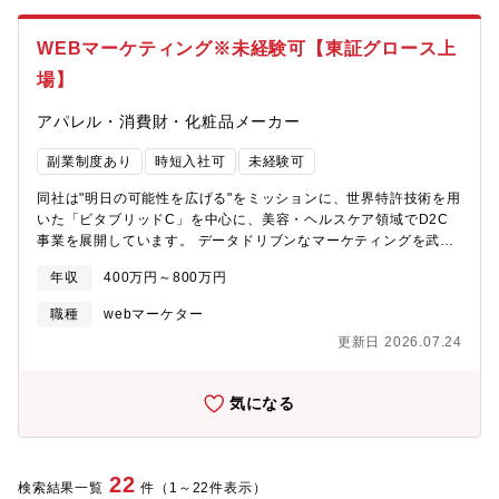
す。一部新規顧客開拓もあり）・参加企業様に向けたイベント当
日までの問い合わせ、説明会、当日の運営業務(*1)エンディング産
WEBマーケティング※未経験可【東証グロース上
業展とは日本で開催されるエンディング業界の2大イベントのうち
のひとつが当社で開催するエンディング産業展です。（エンディ
場】
ング産業を創り出す製品・技術・サービスを持つ企業や団体参加
をする日本最大級の専門展示会となります）イベントのブース数
アパレル・消費財・化粧品メーカー
は約300となる大規模イベントです。(2)広告営業■同社の斎場内に
設置するチラシやWEB広告、イベント出展に関わる広告をメイン
副業制度あり
時短入社可
未経験可
とした提案営業となります。・取り扱い商材は斎場内の掲示広告
同社は"明日の可能性を広げる"をミッションに、世界特許技術を用
(サイネージ広告、チラシ)、同社が発行 しているフリーマガジ
いた「ビタブリッドC」を中心に、美容・ヘルスケア領域でD2C
ン・WEBサイト広告となります。【職場の雰囲気】少人数の部署
事業を展開しています。 データドリブンなマーケティングを武器
ですので、意見や提案も反映してもらいやすい環境です。自立自
に、創業以来、業界屈指のスピードで急成長を遂げてきました。
走を目指して働きたい、営業としてキャリアを積みたい、そんな
年収
400万円～800万円
そして今、東証上場という大きな節目を迎え、「第二創業期」へ
方にあう職場環境です。
と突入しています。この上場を機に、商品数、売上拡大に伴い、
職種
webマーケター
WEBマーケティングを中心としたデジタル領域でのマーケティン
更新日 2026.07.24
グを担当いただけるメンバーを募集いたします。【職務内容】自
社商品の新規顧客獲得に向けたダイレクトマーケティング全般を
ご担当いただきます。ブランドマネージャーと連携しながら、企
気になる
画立案から実行、改善までを一気通貫で推進いただくポジション
です。担当領域は広告運用のみならず、顧客理解や訴求開発、ク
リエイティブディレクションまで幅広く、各専門パートナーと協
働しながら成果最大化を目指します。＜主な業務内容＞・新規販
22
検索結果一覧
件（1～22件表示）
促戦略および施策全体のプランニング・デジタル広告の運用およ