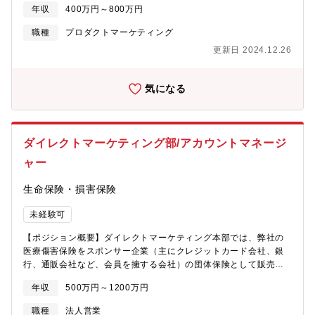
を調査し、新製品開発や既存製品の改善に役立てる2. 製品戦略の
年収
400万円～800万円
策定・新製品の企画立案や市場投入戦略の策定・製品のポジショ
ニング、価格設定、販売チャネルの選定3. 販売促進活動・展示会
職種
プロダクトマーケティング
やセミナーの企画・運営・カタログ、ウェブサイト、技術資料な
更新日 2024.12.26
どの作成やPR活動・デジタルマーケティング（SNSやオンライン
広告など）を活用したプロモーション4. 顧客とのコミュニケーシ
ョン・顧客からのフィードバック収集・技術的な質問への対応や
気になる
製品のアピールポイントを説明するための資料作成5. 営業部門と
の連携・営業チームと協力して顧客に製品を提案するための戦略
立案・営業活動を支援するためのツールや資料の提供6. 製品ライ
フサイクル管理・製品の発売後も市場の反応を継続的に分析し、
ダイレクトマーケティング部/アカウントマネージ
必要に応じて改善や改良を行う・販売終了や次世代製品の投入時
ャー
期の調整※電子部品は非常に技術的な製品が多いので、技術的な
知識と市場動向を理解しながら、製品をどう売り込むかを戦略的
生命保険・損害保険
に考えることが求められます。※主要顧客は車載エレクトロニク
スメーカー【魅力】急速に進化する自動車業界の最前線で、未来
未経験可
を見据えた製品戦略をリードする。主に車載エレクトロニクスメ
ーカーを中心とした主要顧客を担当し、EV（電動化）や自動運転
【ポジション概要】ダイレクトマーケティング本部では、弊社の
といった最新トレンドに触れる機会が豊富です。技術的な知識と
医療傷害保険をスポンサー企業（主にクレジットカード会社、銀
市場動向の理解を深めながら、顧客と対話し、ニーズを先取りし
行、通販会社など、会員を擁する会社）の団体保険として販売し
て新たなアイデアを生み出す、クリエイティブなマーケティング
ています。業績好調な当本部においてスポンサー企業とのキャン
が求められます。あなたの発想力と戦略的思考を活かし、エレク
年収
500万円～1200万円
ペーン立案、実行、事業拡大のための管理、マーケティング、計
トロニクス業界の未来を共に切り開いていきましょう！この役割
画の企画立案、販売促進に従事いただきます。＜具体的な業務
は、自身の成長とともに、業界の変革に貢献できるやりがいのあ
職種
法人営業