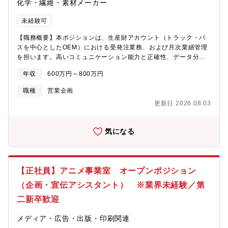
化学・繊維・素材メーカー
未経験可
【職務概要】本ポジションは、生産財アカウント（トラック・バ
スを中心としたOEM）における受発注業務、および月次業績管理
を担います。高いコミュニケーション能力と正確性、データ分析
スキルを活用した営業サポートと顧客対応を通じて、担当OEMと
年収
600万円～800万円
の円滑なビジネス推進が期待されます。受発注、計数管理、そし
て顧客調整を含む営業事務経験を積むことができます。グローバ
職種
営業企画
ルベースでのビジネス感覚を磨いていただくこと（将来的な海外
更新日 2026.08.03
駐在可能性含む）も見据え、自己研鑽に意欲的な方を求めていま
す。【職務詳細】・量産及び試験用タイヤの受発注・月次業績管
理、予算策定のサポート・営業担当者のサポート、顧客対応・デ
気になる
ータ分析に基づいた資料作成とプレゼンテーション・社内外関係
者との調整と交渉・業務改善提案と実行【配属先】生産財タイヤ
直需部【組織方針】・改善マインドと仕事のオーナーシップを持
ち、質を伴った成?を実現。・タイヤ事業の起点として、戦略に沿
【正社員】アニメ事業室 オープンポジション
った販売成果はもちろんのこと、ブリヂストン全社の商品、技
術、原価、ブランド、人財の継続的な質向上に貢献。（重点課
（企画・宣伝アシスタント） ※業界未経験／第
題）1. OEMとサステナブルな関係を維持・構築2. インフレ及び変
二新卒歓迎
化が常態化した環境下での足元ビジネスの質及び収益性強化3.
OE(新車用)/REP(市販用)統合戦略及びブランド力向上視点で、生
メディア・広告・出版・印刷関連
産財ビジネスの起点として日本No.1ポジションの盤石化と質を伴