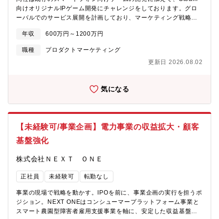
宣伝クリエイティブのプロデュース、および発信に携わります。■
向けオリジナルIPゲーム開発にチャレンジをしております。グロ
デジタルプロモーション：SNSやWEBサイトの宣伝企画立案・進
ーバルでのサービス展開を計画しており、マーケティング戦略の
行を担当し、ファンコミュニティ形成を促進します。■イベント企
立案から実行までの推進をお任せできる方を探しております。状
画・運営：リアルイベントや配信イベントの企画立案・進行を通
年収
600万円～1200万円
況に応じて、具体的に以下のような業務をお任せします。【具体
じて、ファンとの接点を創出し、作品への熱量を高めます。■パブ
的な業務内容】■戦略・戦術の立案および実行マーケティング計画
リシティ業務：TV、WEB、雑誌などのマスコミ各社と連携し、作
職種
プロダクトマーケティング
策定/リスクマネジメント/戦術への落とし込み（特に英語圏・簡体
品の露出を最大化するためのパブリシティ活動を行います。■関係
更新日 2026.08.02
字圏ヒット戦略立案が重要）■調査、分析国内外の市場調査/ユー
各社との折衝：原作出版社やスタジオといったアニメプロジェク
ザー調査/ゲームデータ分析運用における数値レポーティング
トにおける製作委員会および関係各社との折衝・交渉を行い、円
※Steam市場の情報は海外コミュニティに多くあるため海外出張
滑な宣伝活動を推進します。
気になる
等も発生する想定です■国内、海外のゲームメディアとのリレーシ
ョン作りDiscordコミュニティ運営、ゲームエキシビションの出
展、ストリーマー・配信者・ゲームメディアとのコミュニケーシ
ョンなど【本ポジションの魅力】■Steam市場におけるマーケティ
【未経験可/事業企画】電力事業の収益拡大・顧客
ング領域は、国内ではまだ十分に確立されておらず、当該分野に
おける第一人者として知見や実績を築いていくことができる環境
基盤強化
です。■英語圏・簡体字圏における事業成立が重要なポイントとな
るため、必然的にその語学圏への訪問機会も多くなる予定です。
株式会社ＮＥＸＴ ＯＮＥ
そのため英語・中国語など語学力を活かしたビジネス経験を積む
ことができる環境です。
正社員
未経験可
転勤なし
事業の現場で戦略を動かす。IPOを前に、事業企画の実行を担うポ
ジション。NEXT ONEはコンシューマープラットフォーム事業と
スマート農園型障害者雇用支援事業を軸に、安定した収益基盤を