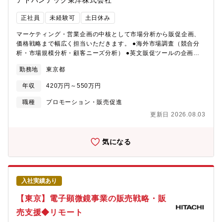
アドバンテック東洋株式会社
LTVを最大化します。〇期待する役割データ分析と高速な仮説検証
を繰り返すことで、「紹介・口コミループ」や「LTV向上」につな
正社員
未経験可
土日休み
がる「グロースの型(勝ち筋)」を発見し、実装していただきます。
誰よりも上位校学生のインサイトを深く理解し、彼らの行動変容
マーケティング・営業企画の中核として市場分析から販促企画、
を促す刺さるコンテンツを設計する社内第一人者として、主要
価格戦略まで幅広く担当いただきます。 ●海外市場調査（競合分
KPI(CAC、CVR等)を二桁改善する「勝ち筋」を創出してくださ
析・市場規模分析・顧客ニーズ分析） ●英文販促ツールの企画・
い。そして、その成功要因を言語化・型化し、チーム全体の資産
作成（製品カタログ、プレゼン、Web掲載資料等） ●海外展示会
勤務地
東京都
として横展開することで、組織全体のグロース力を底上げするこ
の企画・運営（出展計画立案、ブース設計、現地対応） ●海外向
とを期待しています。〇取引先企業一覧三菱商事/伊藤忠商事/三井
け価格戦略の立案（価格調査、原価分析、代理店価格設計） ●海
年収
420万円～550万円
物産/住友商事/丸紅/豊田通商/三井不動産/三菱地所/野村総合研究所
外営業部門との連携・販売戦略立案 ●代理店／現地パートナーと
（NRI）/サントリー/P&G/TOYOTA/BCG/アクセンチュ
のコミュニケーション・折衝＜ポジションの魅力＞●海外市場戦略
職種
プロモーション・販売促進
ア/PwC/DTC/A.T.カーニー/J.P.モルガン/外務省/経済産業省/デジ
の“上流”から携われる ●営業支援にとどまらず、売上を伸ばす「仕
更新日 2026.08.03
タル庁/キーエン/JBIC/ディスコ/東京海上日動/ANA/JAL//JR東海/
組みづくり」を主導できる ●展示会や海外代理店との連携を通じ
東京メトロ/旭化成/AGC/三菱UFJ銀行/三井住友銀行/日本政策投資
てグローバルなキャリアを積める【ADVANTECグループについ
銀行/富士フイルム/楽天/日本郵船/商船三井/電通/博報堂/DeNA/サ
て】■日本初の濾紙メーカーであり、化学分析用濾紙国内シェア
気になる
イバーエージェントなど〇ポジションの魅力1. 最前線のインサイ
80％以上を誇り業界の地位を確立しております。ライフサイエン
ト日本で最も優秀な学生層の「本音」に触れ、彼らの意思決定に
スやIT、製薬、化学工業の進化に付随して、水や空気などの目に
直接関与できます。次世代のリーダーたちと共に、社会を動かす
見えないものを科学する、という要望は増加しています。■創業以
仕掛けを創る面白さを体験していただけます。2. 論理と感性の総
来、構築し続けてきたお客様との信頼関係と自社製品の製品力に
入社実績あり
合格闘技左脳でSQLを書き、右脳で心を揺さぶるコピーを一行考
加え、他社製品も扱うことができる為、競合と価格競争も起こる
える。そんな「知の総合格闘技」を楽しめる環境です。感性と論
事が無く安定して利益を得る事ができるのが強みです。経常利益
【東京】電子顕微鏡事業の販売戦略・販
理を併せ持つ"フルスタックマーケター"へと成長できます。データ
率は20％超、自己資本比率も8割強と安定した財務基盤を誇りま
売支援◆リモート
分析力とクリエイティブ力の両方を磨くことができる、稀有な機
す。■全国25営業拠点と約180社の代理店を通じ、日本全国、そし