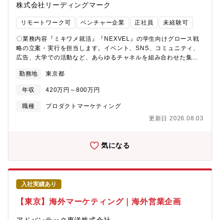
株式会社リーディングマーク
リモートワーク可
ベンチャー企業
正社員
未経験可
〇業務内容『ミキワメ就活』『NEXVEL』の学生向けグロース戦
略の立案・実行を担当します。イベント、SNS、コミュニティ、
広告、大学での活動など、あらゆるチャネルを組み合わせた集客
戦略を実行。SQLでデータ分析を行い、学生の行動ファネルのボ
勤務地
東京都
トルネックを特定し、1週間スプリントで改善施策を実行します。
LP、コンテンツ、動画の企画・制作ディレクション、高速なA/B
年収
420万円～800万円
テストを通じて、学生がファンになる体験を設計し、紹介・口コ
ミ・再参加のGrowth Loopを構築してLTVを最大化します。具体
職種
プロダクトマーケティング
的には1.マルチチャネル集客戦略の実行と最適化イベント、
更新日 2026.08.03
SNS(X, LinkedIn等)、コミュニティ、広告(リスティング,
Meta)、大学でのビラ配りや学生団体、部活、サークルとの協働な
ど、あらゆるチャネルを組み合わせた集客戦略の実行と最適化を
気になる
行います。2.データドリブンなボトルネック特定と改善SQLを用
いて自らデータベースにクエリを投げ、学生の行動ファネルにお
けるボトルネックを特定し、改善施策を1週間スプリントで実行し
ます。3.コンテンツ制作と高速A/BテストLP、記事コンテンツ、
入社実績あり
動画(YouTube/TikTok)の企画・制作ディレクション、データ分析
に基づく高速なA/Bテストと改善を実施します。4.Growth Loopの
【東京】海外マーケティング｜海外営業企画
構築とLTV最大化「一度参加したら、ファンになる」体験を設計し
ます。紹介・口コミ・再参加のループ(Growth Loop)を構築し、