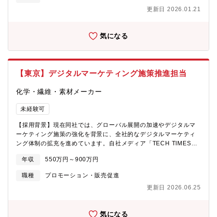
＞・トップライン計画とボトムライン計画を管理および達成す
るポジションです。挑戦意欲のある方をお待ちしています。【募
更新日 2026.01.21
る。・ビジネスチャンスを見つける為のスポンサー詳細情報を収
集背景】昨年度立ち上げた部署の増員【組織構成】専務取締役 1
集する。（スポンサー戦略、カード発行枚数、アクティブ枚数、
名 部長1名 メンバー3名
新規発行カード、プロモーション期間ルール、保険契約数、利用
気になる
可能なリード数、抽出リード数、リード選択等）・事業戦略に基
づいて計画を達成するための販売計画を作成する。・キャンペー
ンを実行し、キャンペーン結果を毎日、毎週、毎月追跡する。結
果を評価し、報告する。チームと一緒に計画を迅速に達成するた
【東京】デジタルマーケティング施策推進担当
めのイニシアチブを開発する。・既存のスポンサー事業を拡大
し、本部内チームと協業する。・「スポンサーの相手」との関係
化学・繊維・素材メーカー
を維持・強化し、スポンサーに新規事業の推進を提案する。【業
務の魅力】毎年好調に売り上げが伸びているダイレクトマーケテ
未経験可
ィング本部。あなたのアイデア次第で様々な施策を形にすること
ができます。成果が数字で見え、結果に結びつく面白さが実感で
【採用背景】現在同社では、グローバル展開の加速やデジタルマ
きるでしょう。どんどん新しいチャレンジをしていってくださ
ーケティング施策の強化を背景に、全社的なデジタルマーケティ
い。【キャリアパス】チーム内でのリーダー、マネージャー職を
ング体制の拡充を進めています。自社メディア「TECH TIMES」
目指していただくことも可能ですし、部門内の他ポジション、他
をはじめ、デジタル広告やCRM（顧客関係管理）運用など多岐に
の保険ラインの営業職にチャレンジいただくことも可能です。社
年収
550万円～900万円
わたる施策を推進する中で、さらなる認知拡大と売上成長を目指
内公募制度もございますので、ご本人の意欲次第で、様々な可能
しています。今後の事業拡大に伴い、デジタルマーケティング課
職種
プロモーション・販売促進
性が開けます。【組織について】ダイレクトマーケティング本
の体制強化を図るため、新たな仲間を募集します。【業務内容】
部 営業部は、各アカウントマネージャーが幅広い責任を持ち、
更新日 2026.06.25
デジタルマーケティング課では、SEO（検索エンジン最適化）や
同本部の企画管理部、コンタクトセンターとも連携して、担当ア
CRM、BI（ビジネスインテリジェンス）ツールなどを活用したデ
カウント（スポンサー企業）との施策や新規開拓を進めていま
ータ分析・運用業務を中心に担当していただきます。主な業務
す。営業部は4名体制でそれぞれが担当アカウントを数社ずつ担当
気になる