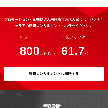
び効果改善・LPOを通じたCVR向上施策の企画・実行・自社製品
のUSP整理および訴求軸の設計・競合分析、市場調査、ターゲッ
トインサイトの抽出・施策に関する仮説立案、検証、改善サイク
ルの実行・広告代理店など協力会社のディレクション・アフィリ
プロモーション・販売促進の未経験可の求人探しは、パソナキ
エイトパートナーとの関係構築およびマネジメント・LP制作の企
ャリアの転職コンサルタントへお任せください。
画および制作ディレクション・記事コンテンツの企画、制作進
行・広告バナーの企画、制作ディレクション・各種レポーティン
グおよび成果分析※経験が無くてもサポート体制がございますの
年収
年収アップ率
で問題ございません。※組織としても大きく成長中であり、新商
品や新ブランド等の立ち上げも積極的であるため、商品企画やブ
800
61.7
ランドマーケティング等、幅広いキャリアパスの機会がございま
万円以上
%
す。【本ポジションの魅力】★東証スタンダード上場企業,売上約
150億円、右肩成長中/製品技術は世界で特許取得済／最高金賞な
ど受賞多数！★製品の製造と消費そのものがSDGs取組に合うサイ
クル設計 ★残業20時間程度、フルフレックス制度、リモートワー
ク可能、残業有無も自由、プライベートも大事にしてほしく、好
転職コンサルタントに相談する
評な福利厚生多数！★年収の高い成果報酬型や、通常安定型など
自身の性格やライフスタイルに合わせた選択可能な給与形態がご
ざいます！★組織としても大きく成長中であり、新商品や新ブラ
ンド等の立ち上げも積極的であるため、商品企画やブランドマー
ケティング等、幅広いキャリアパスの機会がございます。【同社
の特徴】①圧倒的な自由度と大きな予算、裁量権・フレックスタ
イム制/リモート勤務可能、副業OK、服装・髪型自由（パジャマ・
年収診断・