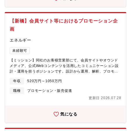
は、ウェブサイト（コーポレートサイトの製品情報ページ、自社
します。
メディアTECHTIMES等）の流入分析、リード管理、顧客データ
の可視化・活用、施策の効果測定など、データをもとにした課題
発見と改善提案です。 さらに、デジタルマーケティング関連プ
【新橋】会員サイト等におけるプロモーション企
ロジェクト（例：マーケティング視点でのデジタル関連の意見交
換機会への参画、特定製品のマーケキャンペーンの推進、オフラ
画
イン展示会の集客や分析などのデジタル施策、DX導入に向けたワ
ークショップ等プロジェクト参画、企業情報データベース構築プ
エネルギー
ロジェクトへの参画）の計画立案・進捗管理・関係者との調整な
ど、プロジェクトマネジメント業務も担っていただきます。【本
未経験可
ポジションのやりがい】■自ら分析したデータをもとに、デジタル
【ミッション】同社のお客様営業部にて、会員サイトやオウンド
マーケティング施策の成果を可視化し、事業成長に直接貢献でき
メディア、公式Webコンテンツを活用したコミュニケーション設
ます。■CRMやBIツールの運用を通じて、最新のデータ活用ノウ
計・運用を担うポジションです。設計から運用、解析、プロモー
ハウやプロジェクト推進力を身につけることができ、他部門との
ション戦略までを一貫して担当し、デジタルを通じたお客さまと
連携やチーム内での分析ノウハウ共有など、幅広い業務経験を積
年収
520万円～1050万円
の接点価値向上を目指します。比較的少人数のチームで役割分担
むことができます。■数字やデータをもとにした業務に強みを発揮
しながら、日々の改善とプロジェクト推進の双方に関わります。
したい方、データアナリストとして成長しながらプロジェクトマ
職種
プロモーション・販売促進
日々の運用に加え、改善や企画にも継続的に関われるため、デジ
ネジメントにも挑戦できます。【働き方のイメージ】■リモートワ
更新日 2026.07.28
タル施策を“回す”だけでなく“育てる”実感を得られる業務です。
ーク：週1出社、週4リモートワークを想定 ※状況に応じ、出社
【募集背景】デジタルコミュニケーションを通じたお客さまとの
頻度が上がる可能性あり■フレックス制度：積極的に活用 ※コア
接点強化が、事業全体においてより重要なテーマとなっており、
タイム10:00～14:45■残業時間：10時間程度/月■出張頻度：国
気になる
会員サイトやオウンドメディア、各種デジタル施策の活用範囲が
内 0～1回/月（本社・栃木事業所等他拠点、展示会開催場所等）
広がる中で、設計・運用・解析を一体で担える組織に発展させる
■ポジション：実務主担当から係長クラスとして、SEOやCRM、
ための募集です。【主な業務】・会員サイトやオウンドメディア
BIツールなどを活用したデータ分析・運用業務の中心を担ってい