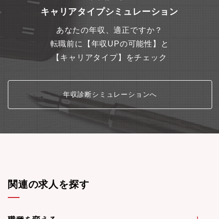
帽子可）、時短OK、ドリンク、菓子、アイスなど無料で提供等、
キャリアタイプシミュレーション
自身で自由に仕事を進めることができる環境。②世界特許技術を
用いた商品力・同社では世界有望8大技術にも選定され、数多くの
あなたの年収、適正ですか？
メディアで取り上げられているビタブリッドシリーズを展開して
おり、モンドセレクションで2年連続最高金賞を受賞。同社の製品
転職前に【年収UPの可能性】と
そのものを、「明日の可能性を広げる価値」として、自信を持っ
【キャリアタイプ】をチェック
てお客様に提供することできます。③選べる勤務形態、給与体
系・自身の様々なライフスタイルに応じて、勤務形態、給与体系
を選択することが可能。基本給を大切に、コツコツと安定した収
入を得たなら通常正社員。結果を出して、より成果にあっ収入を
年収診断シミュレーションへ
得たいならプロフェッショナル。育児のために時間の使い方の自
由度が高い働き方を選ぶママさん社員はスーパーフレックスな
ど、自由に選択可能。社員の希望の働き方やモチベーションに合
わせて都度変更も可能です。年収水準も同業他社と比較しても非
常に高く、従業員満足度も高い職場です。
関連の求人を探す