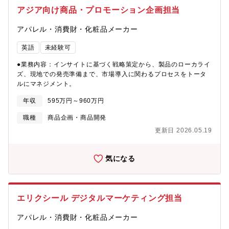
の設計・運用およびWeb解析業務・デジタルプラットフォームを
ただきます。特に、ウェブサイトの流入分析やリード管理、顧客
アジア向け商品・プロモーション企画担当
活用したプロモーション戦略の企画・運用・解析結果を踏まえた
データの可視化・活用、施策の効果測定など、デジタルマーケテ
営業戦略への反映や施策立案・メールやLINE等のデジタル施策の
ィングにおけるデータアナリスト的な役割を期待しています。加
アパレル・消費財・化粧品メーカー
企画・運用（一定数の施策を年間で対応）・定常運用、改善活
えて、プロジェクトマネジメントの観点から、複数の施策やプロ
動、プロジェクト業務をバランスよく推進【入社後お任せする業
ジェクトの計画立案・進捗管理・関係者との調整なども担当して
英語
未経験可
務】入社後は、デジタルプラットフォームの設計・運用およびプ
いただきます。→メイン担当業務はあるものの、課メンバーと連
ロモーション戦略の企画・運用を中心に担当します。・会員サイ
携しながら進めるものも多く、他部署との連携も多いため、単独
●業務内容：インサイトに基づく戦略策定から、製品のローカライ
トやオウンドメディアの設計・運用方針の検討と実行・Web解析
で業務を進めるというよりは、チームで業務を進めるスタイルで
ズ、現地での発売準備まで、市場導入に関わるプロセスをトータ
結果をもとにした施策改善や次回企画への反映・商材・サービス
す。 将来的にはリーダー候補として、データに基づく課題発見
ルにマネジメント。
に関するプロモーション戦略の企画・運用・営業戦略や予算に関
や改善提案、チームメンバーへの分析ノウハウの共有、他部門と
するテーマでの関係部署との合意形成・小規模チーム内での役割
年収
595万円～960万円
の連携によるデータ活用推進、プロジェクト全体のマネジメント
分担と、業務全体の進行管理【配属組織】お客様営業部 約150名
などにも積極的に関わっていただきます。広告やメルマガ、TECH
職種
商品企画・商品開発
【部門の雰囲気】・お客さま営業部には18のグループがあり、1グ
TIMESの運用といったウェブディレクション業務よりも、データ
ループあたり2チーム～3チーム、1チームあたり4~5人体制です。
分析・CRM運用・BIツール活用、そしてプロジェクト推進に強み
更新日 2026.05.19
それぞれの役割が多岐にわたるため、業務を通じて多くの部署と
を発揮できる方を求めています。【入社後のキャリアプラン】入
関わる機会があります。多様な方々とのコミュニケーションを通
社後は、デジタルマーケティング施策の主担当として、既存施策
じて、多角的な視点を身につけることができます。・打ち合わせ
気になる
の運用や新規施策の企画・実行を担っていただきます。業務を通
の場では、自分の意見を自由に表現できる雰囲気があり、特に若
じて、データ分析やCRM運用などの専門性を高めながら、チーム
手やキャリア入社の方に対する期待が高まっています。・部全体
内外のプロジェクトにも積極的に関わっていただきます。将来的
の約1/4がキャリア入社の方で構成されており、キャリア入社同士
には、リーダー候補としてチームやプロジェクトのマネジメント
の連携が強く、円滑に業務を進めることができる環境が整ってい
エリクシール デジタルマーケティング担当
にも挑戦できる環境です。グローバル展開や多様なデジタルマー
ます。【働き方】・フレックス勤務制（所定時間8:40～17:20/内
ケティング施策に携わることで、幅広いキャリアパスが広がって
休憩60分）・在宅勤務：週1～2回程度・想定残業時間：40時間/
アパレル・消費財・化粧品メーカー
います。
月【魅力】・設計・運用・解析・プロモーションまでを一貫して