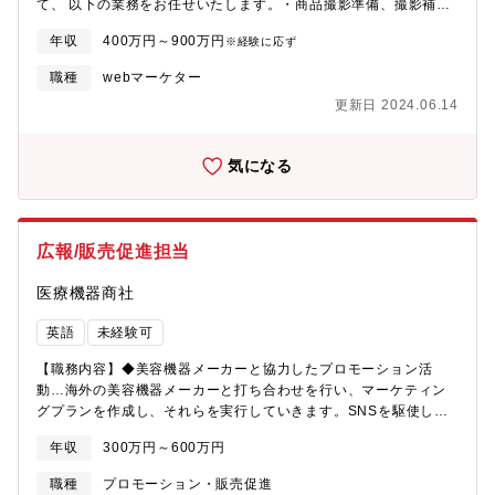
て、 以下の業務をお任せいたします。・商品撮影準備、撮影補
助・画像加工、商品販売ページ作成、アップ、バナー制作等担当
年収
400万円～900万円
※経験に応ず
者のマネージメント
職種
webマーケター
更新日 2024.06.14
気になる
広報/販売促進担当
医療機器商社
英語
未経験可
【職務内容】◆美容機器メーカーと協力したプロモーション活
動…海外の美容機器メーカーと打ち合わせを行い、マーケティン
グプランを作成し、それらを実行していきます。SNSを駆使した
ブランディングも行います。基本的にやり取りは英語で行うの
年収
300万円～600万円
で、英語スキルを存分に活かせる環境です。◆美容クリニックの
広報業務…コンサルティングする美容クリニックでは、Googleや
職種
プロモーション・販売促進