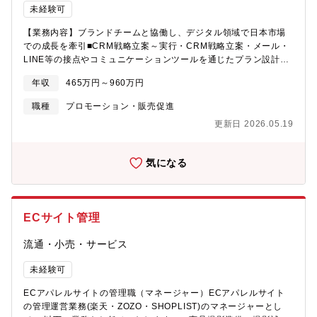
経験できる点が、このポジションの大きな特徴です。・自ら関わ
未経験可
ったデジタル施策が、お客さまとの接点やブランドの感じ方にど
【業務内容】ブランドチームと協働し、デジタル領域で日本市場
う影響しているかを、比較的近い距離で実感できます。・デジタ
での成長を牽引■CRM戦略立案～実行・CRM戦略立案・メール・
ルプラットフォーム全体を見渡しながら施策を設計・運用できま
LINE等の接点やコミュニケーションツールを通じたプラン設計・
す。・Web解析や顧客データを活用し、改善につなげる経験が積
ベンダー、制作会社リード・進行管理、社内（IT・営業部門ほ
めます。・営業戦略と連動したプロモーションに関わり、事業へ
年収
465万円～960万円
か）調整■OwnedSNS（X、Instagram）戦略立案～実行・SNS戦
の貢献を実感できます。・顧客管理システムなどのデータ・ツー
略立案、制作ディレクション・投稿パフォーマンス分析を通じた
ルを活用した施策検討が可能です。・デジタル施策を通じて、市
職種
プロモーション・販売促進
高速PDCA推進・ペイド・アーンドとの相乗効果を図るSNSキャ
場での存在感や顧客体験価値の向上に寄与できる点が、日々のモ
更新日 2026.05.19
ンペーン企画・ベンダー、広告代理店、制作会社リード・進行管
チベーションにつながります。【キャリアパス】以下のようなキ
理■IMC戦略の立案、実行■デジタル広告の進行管理・改善
ャリアパスを想定しています。短期：プロモーション企画、会員
サイト構築・運営の業務経験により、デジタル領域を中心とした
気になる
お客さま接点拡大戦略に携わる貴重な経験を積むことができま
す。中期：ジョブローテーション制度を活用し、適正に応じて関
連業務を幅広く経験していただきます。概ね3～5年の周期で多様
な職務に挑戦できるため、スキルの多角化が可能です。長期：販
ECサイト管理
売・提案活動に有効なデジタル技術活用環境を構築、データ分析
を担う「デジタル施策の企画・運用」のリーダーとして、部内の
流通・小売・サービス
人材育成に取り組むとともに、マネジメント業務に携わることを
期待しています。
未経験可
ECアパレルサイトの管理職（マネージャー）ECアパレルサイト
の管理運営業務(楽天・ZOZO・SHOPLIST)のマネージャーとし