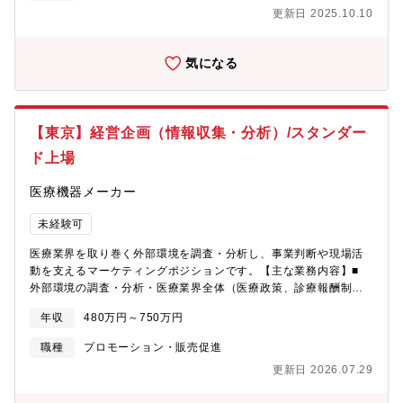
Facebookなどのリスティング広告で集客促進を行っています。運
更新日 2025.10.10
用を任せている広告会社と毎週定例ミーティングを実施してお
り、報告される効果状況をもとに、今後の運用方針などを話し合
っています。担当者がメインで進めていくので、サポート役とし
気になる
て意見やアイデアを気軽に発信してください。また、美容クリニ
ックのブログの更新（月4回くらい）も担当します。◆その他、各
種書類作成、管理、社内各部門との調整業務などの事務業務【入
社後について】部門長や先輩が明確に指示を出していくので、少
【東京】経営企画（情報収集・分析）/スタンダー
しずつ仕事に慣れていきましょう。例えば、会議資料をつくるな
ら、まとめて欲しいデータなどを具体的に伝えます。疑問があれ
ド上場
ば何でも気軽に聞ける風通しの良い雰囲気です。焦らなくて大丈
夫ですので、着実に仕事の幅を広げていってください◎【組織構
医療機器メーカー
成】・経営企画室：計３名
未経験可
医療業界を取り巻く外部環境を調査・分析し、事業判断や現場活
動を支えるマーケティングポジションです。【主な業務内容】■
外部環境の調査・分析・医療業界全体（医療政策、診療報酬制
度、医療提供体制、市場動向等）に関する情報を継続的に調査
年収
480万円～750万円
し、調査結果をもとに、当社事業・製品・販売活動への影響を整
理・分析■ 行政・制度関連情報の収集・厚生労働省、中央社会保
職種
プロモーション・販売促進
険医療協議会（中医協）等の行政機関から発信される定期・不定
更新日 2026.07.29
期の公開資料、通知、議事録等の収集■ 分析結果の整理・可視
化・収集した情報や分析結果を、社内で活用しやすい形に整理