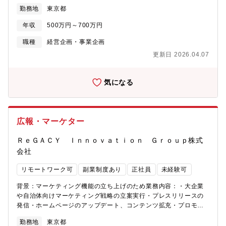
築いてきた成長企業です。現在、IPOという節目を前に、会社は次
勤務地
東京都
のステージへ向けて加速しています。このポジションは、既存事
業の収益改善から新規事業の立ち上げ支援まで、事業企画の実務
年収
500万円～700万円
を幅広く担う役割です。上位職と連携しながら、自分で考えて動
くことが求められます。「任された仕事をやりきりたい」「事業
職種
経営企画・事業企画
づくりに正面から向き合いたい」という方に、このポジションを
更新日 2026.04.07
用意しています。業務内容①既存事業における収益性拡大・コス
ト最適化コンシューマープラットフォーム事業の収益構造を数字
で分析し、改善の打ち手を立案・推進します。社内外のステーク
気になる
ホルダーと連携しながら、施策を実行まで持っていきます。具体
的には：・ 販売プランの設計・条件設計・ 収益性の分析と改善施
策の立案・推進・ 社内外ステークホルダーとの調整・折衝②新規
事業の企画・推進既存事業の顧客基盤やアセットを活かした新た
広報・マーケター
なサービス・事業の立ち上げを、プロジェクトメンバーとして担
います。市場調査やビジネスモデルの検証から実行推進まで、幅
ＲｅＧＡＣＹ Ｉｎｎｏｖａｔｉｏｎ Ｇｒｏｕｐ株式
広く関与します。具体的には：・ 新規事業テーマに基づく市場調
会社
査・競合分析・ 事業性の検証およびビジネスモデルの設計・ 関係
部署と連携したプロジェクト推進・ 事業立ち上げフェーズにおけ
リモートワーク可
副業制度あり
正社員
未経験可
る実行推進・ 既存顧客基盤を活用した新規サービス開発求める人
物像・新しい挑戦や変化を前向きに楽しめる方・自ら課題を見つ
背景：マーケティング機能の立ち上げのため業務内容：・大企業
け、主体的に行動できる方・数字や成果を意識して業務を推進で
や自治体向けマーケティング戦略の立案実行・プレスリリースの
きる方・周囲と連携しながら物事を前進させられる方魅力裁量と
発信・ホームページのアップデート、コンテンツ拡充・プロモー
実行経験が、本物のキャリアをつくる。大企業では稟議を通すだ
ション施策の立案・実施・効果測定・デジタルマーケティング
けで数ヶ月かかることが、ここでは数日で動き出します。上位職
勤務地
東京都
（Web、SNS、広告等）の運用魅力ポイント・経営・事業チーム