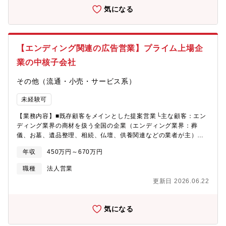
（資料作成、レポート作成 等）・経営層、関連部門、営業部門な
気になる
ど、対象に応じて分かりやすく情報を可視化■ 社内への情報共
有・活用支援・分析した内容を社内関係者へタイムリーに共有
し、意思決定や現場活動の基礎情報として提供・必要に応じて、
追加調査や補足分析を行い、理解促進を支援【この仕事のやりが
【エンディング関連の広告営業】プライム上場企
い】・短期的な数字成果に追われるのではなく、正確性・客観
性・継続性が評価される仕事です。医療という社会性の高い分野
業の中核子会社
において、業界全体を俯瞰する視点を養えます。【働き方】※年
間休日132日※時間外労働：有 /月平均10時間※時差勤務 ：有
その他（流通・小売・サービス系）
※リモートワーク可能 （週１回）
未経験可
【業務内容】■既存顧客をメインとした提案営業└主な顧客：エン
ディング業界の商材を扱う全国の企業（エンディング業界：葬
儀、お墓、遺品整理、相続、仏壇、供養関連などの業者が主）様
となります。具体的な内容としては、ご経験・ご希望を考慮して
年収
450万円～670万円
下記(1)(2)いずれかの業務についていただくことを想定しておりま
す。(1)イベント営業■同社が主催するイベント『エンディング産
職種
法人営業
業展(*1)』のブース出店および関連サービス（イベントでのチラシ
更新日 2026.06.22
設置やPRセミナーなど）の提案営業及び事務局業務（出展企業様
向けの各種告知業務＆問い合わせ対応・開催当日の運営等）をお
こなっていただきます。・イベント出展企業様の大半が継続出展
気になる
企業様となりますので、メインは既存顧客へのご提案がメインと
なります。（ご入社後、まずは20～30顧客を担当いただく想定で