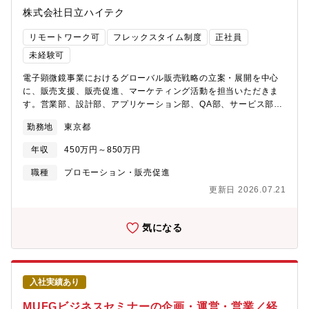
会です。3. 圧倒的スピード施策の実行から結果（データ）のフィ
て海外にも。特にアジア・オセアニア地域を軸にアメリカ、ヨー
株式会社日立ハイテク
ードバックまでが最短1日です。高速でPDCAを回し、最速でプロ
ロッパに積極的に販売を拡大をしています。■その中でも、同社は
ダクトオーナーやCMO候補を目指せる環境が整っています。スピ
同グループの中核販売会社の機能を担っております。
リモートワーク可
フレックスタイム制度
正社員
ード感を持って成長したい方には最適な環境です。4. 大胆な仮説
検証効果が見込める施策には、相応の予算が投下されるため、大
未経験可
胆且つチャレンジングな仮説検証を歓迎します。失敗を恐れず、
電子顕微鏡事業におけるグローバル販売戦略の立案・展開を中心
データに基づいた挑戦的な施策を実行できる環境です。
に、販売支援、販売促進、マーケティング活動を担当いただきま
す。営業部、設計部、アプリケーション部、QA部、サービス部、
海外現地法人などの関係部門と連携しながら、市場分析・戦略策
勤務地
東京都
定から施策実行・成果創出までを一気通貫で推進いただきます。
【具体的な業務内容】1. グローバルマーケティング活動■電子顕微
年収
450万円～850万円
鏡事業における市場分析、競合分析を通じたグローバル販売戦略
および成長戦略の立案・推進■新製品・新機能の市場導入戦略立
職種
プロモーション・販売促進
案、製品ポジショニングの策定■展示会・学会・セミナーの企画運
更新日 2026.07.21
営および販促施策の推進■デジタルマーケティングやAI活用を含む
マーケティング施策の企画・実行2．販売支援・事業推進■国内外
営業組織への販売支援および営業力強化施策の推進■顧客課題や市
気になる
場ニーズを踏まえた拡販施策の立案・実行■海外現地法人と連携し
た販売戦略の展開および販促活動支援■事業成長・収益向上に向け
た重点プロジェクトの推進※弊社の電子顕微鏡事業は、最先端の
計測技術とAI・データ活用を融合し、フィジカルAI時代の研究開
入社実績あり
発・製造革新を支える成長領域です。装置販売に留まらず、顧客
の開発スピード向上、品質改善、生産性向上に貢献する新たな価
MUFGビジネスセミナーの企画・運営・営業／経