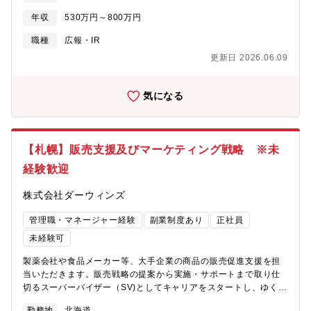
と連携しながら、自分の判断と行動が事業の結果に直結する環境
との距離が近く、施策の効果が直接ビジネスに影響する実感が持
年収
530万円～800万円
です。特定の業務だけを担当するのではなく、事業全体を俯瞰し
てる。・コーポレートブランディングから、BtoBセールス支援、
ながら動けること。ゼロから新しい事業や業務に挑戦できるこ
オウンドメディア運営、PRまで幅広く関与でき、実績の幅が広が
職種
広報・IR
と。そして、IPOという会社の大きな節目を、現場のメンバーとし
る。・社内の複数事業・自治体や企業との連携など幅広いステー
更新日 2026.06.09
て経験できること。小規模組織ならではのスピードと、成長企業
クホルダーと関われることで、マーケターとしての応用力が高ま
ならではのスケール感、その両方を手に入れられるポジションで
る。・表層的な広告や販売促進ではなく、社会課題に挑むプロジ
す組織体制・部長：1名（30代）・主任：1名（30代）・メンバ
ェクトの存在や価値を社会に届ける役割（イノベーション、地方
気になる
ー：2名（20代）
創生、研究シーズの社会実装など、未来をつくるテーマに光を当
てる広報・PRである）
【札幌】販売支援及びマーケティング戦略 ※未
経験歓迎
株式会社ダーウィンズ
管理職・マネージャー経験
副業制度あり
正社員
未経験可
製薬会社や食品メーカー等、大手企業の商品の販売促進支援を担
当いただきます。販売戦略の提案から実施・サポートまで取り仕
切るスーパーバイザー（SV)としてキャリアをスタートし、ゆくゆ
くはセンター運営者や外勤営業へキャリアアップが可能です。■担
勤務地
北海道