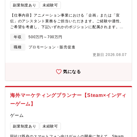
った更なる成?を実現4. 人財育成と組織活性化【今後のキャリアパ
副業制度あり
未経験可
ス】当該ポジションを1～2年経験した後、本人希望や適性を見な
がら以下ステップに異動を想定。その後将来的には国内/海外を含
【仕事内容】アニメーション事業における「企画」または「宣
めたローテーションもあり。・直需営業（消費財、生産財）・直
伝」のアシスタント業務をご担当いただきます。ご経験や適性、
需戦略企画、MC事業部(二輪車用、モータースポーツ用)、グロー
ご希望を考慮し、下記いずれかのポジションに配属されます。※
バルOE
本ポジションは、将来的にプロデューサーとしてご活躍いただく
年収
500万円～700万円
ことを期待した募集です。経験を積み、スキルを磨くことで、ア
ニメーション作品をリードするプロデューサーへのキャリアアッ
職種
プロモーション・販売促進
プが可能です。【アニメ企画アシスタントプロデューサー業務】
更新日 2026.08.07
アニメーション事業における企画製作のアシスタント業務をご担
当いただきます。■クリエイティブ：原作出版社・監督・脚本家・
アニメ制作スタジオと共同で、アニメ制作をサポートします。■プ
気になる
ロデュース：プロデューサーのもと、宣伝・販促や各種二次利用
の担当者と協力し、世界中のアニメファンに向けた認知度向上と
事業収益の最大化を目指します。■ビジネス面：事業計画に基づ
き、出版社・TV局・ゲーム会社などの事業パートナーと協力しな
海外マーケティングプランナー【Steam×インディ
がらプロジェクトを推進します。■音楽アニメ作品の主題歌や劇伴
（BGM）のプロデュースアシスタント業務も担当し、音楽面から
ーゲーム】
も作品を盛り上げます。【アニメ宣伝アシスタントプロデューサ
ー業務】多様なプロモーションで作品を国内外のアニメファンに
ゲーム
広くお届けするお仕事です。■宣伝企画立案・進行：アニメ作品全
体および細部にわたる宣伝企画の立案から進行までをアシストし
副業制度あり
未経験可
ます。■クリエイティブ制作：作品のビジュアル、PV、CMなどの
同社は既存のスマートフォン向けゲームの開発に加えて、Steam