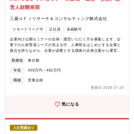
値創出に挑戦できます。【電子顕微鏡について】■電子顕微鏡は、
営人財開発部
材料、半導体、電子部品、電池、バイオなど、幅広い先端分野の
研究開発やものづくりを支える重要な装置です。高性能な装置を
三菱ＵＦＪリサーチ＆コンサルティング株式会社
提供するだけでなく、オートメーションやAI、データ活用を通じ
て電子顕微鏡をより使いやすく進化させるとともに、材料開発の
リモートワーク可
正社員
未経験可
迅速化や、製造現場における欠陥解析・品質判断の効率化に取り
組んでいます。■さらに「HMAX Industry」の考え方のもと、電子
企業向け公開セミナーの企画・運営いただく方を募集します。企
顕微鏡から得られるデータに材料・半導体分野の知見とAIを組み
業での人材育成ニーズが高まる中、人事部をはじめとする企業と
合わせ、研究開発から製造まで、お客さまの業務全体に新たな価
接点を持ちながら、企業が必要とする講座の企画立案から運営ま
値を提供していきます。■世界最先端の計測技術と、オートメーシ
で全てを担っていただきま
ョン、AI、データ活用を融合し、これからの研究開発・ものづく
勤務地
東京都
す
りを変えていく。その挑戦に、グローバルな仲間やお客さまとと
【業務内容】・企業向け公開セミナー※の企画・運営・営業
もに取り組めることが、電子顕微鏡事業の大きな魅力です。【ビ
年収
400万円～482万円
※MUFGビジネスセミナー（公開講座）。新入社員から経営幹部
ジョン／ミッション】グローバルでの荷電粒子事業戦略強化・営
までの各種「階層別セミナー」や、営業・経理・総務・人事・生
職種
営業企画
業戦略・製品戦略取りまとめ」を部門ミッションとし、27中計予
産・貿易といった「職能別セミナー」等、多彩な領域の様々なス
算の達成と30中計/33中計における持続的成長に向け、製品戦略お
更新日 2026.07.24
キルが身に付くセミナーを定期的に開催しています。・上記公開
よびグローバル営業戦略を一体で推進し、One Hitachi「計測
セミナーの申込受付システムの見直しやWEBマーケティング導入
×AI×オートメーション」により事業価値の最大化の実現を目指し
後のシステムの運営管
気になる
ます。【キャリアパス】将来的には当部のプロダクトマーケティ
理 【期待する役割】・
ングマネージャーを想定しております。【配属先】グローバル戦
経営幹部や人事部のニーズを踏まえた、セミナー企画及び運営
略企画一部 製品戦略部門 販売推進 事業分析担当■部門人数
（企業のニーズが変化する中、定番のカリキュラムの見直しや新
40名程度※製品戦略機能、販売推進機能、事業分析機能の３つの
企画の設計等）・経営幹部を含む企業と派遣される参加者の双方
機能の下、7グループで運用しています。今回募集対象となるの
入社実績あり
にとって満足度の高い企画と正確で安定的な運営のため、事務局
は、販売推進機能の販売戦略・支援グループとなります。【組織