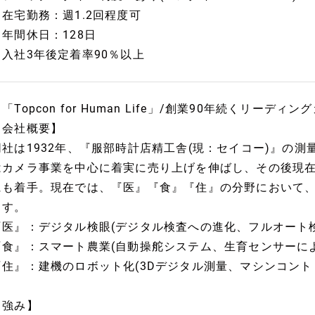
・在宅勤務：週1.2回程度可
・年間休日：128日
・入社3年後定着率90％以上
「Topcon for Human Life」/創業90年続くリーディ
【会社概要】
同社は1932年、『服部時計店精工舎(現：セイコー)』の
はカメラ事業を中心に着実に売り上げを伸ばし、その後現
にも着手。現在では、『医』『食』『住』の分野において、
ます。
『医』：デジタル検眼(デジタル検査への進化、フルオート
『食』：スマート農業(自動操舵システム、生育センサーに
『住』：建機のロボット化(3Dデジタル測量、マシンコント
【強み】