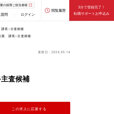
業の採用ご担当者様
3分で登録完了！
閲覧履歴
転職サポートお申込み
る質問
ログイン
 課長~主査候補
立案 課長~主査候補
更新日：2026.05.14
~主査候補
この求人に応募する