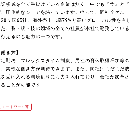
上記領域を全て手掛けている企業は無く、中でも『食』と
ず、圧倒的なシェアを誇っています。従って、同社全グルー
界28ヶ国65社、海外売上比率79%と高いグローバル性を有
また、製・販・技の領域の全ての社員が本社で勤務してい
に行えるのも魅力の一つです。
【働き方】
在宅勤務、フレックスタイム制度、男性の育休取得増加等
り、柔軟な働き方が期待できます。また、同社はまだまだ
性を受け入れる環境創りにも力を入れており、会社が変革
じることが可能です。
リモートワーク可