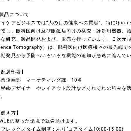
■製品について
イケアビジネスでは“人の目の健康への貢献”、特にQuality 
目指し、眼科医向け及び眼鏡店向けの検査・診断用機器、治
ルな研究、製品開発および、販売を行っています。３次元眼底像撮影装
erence Tomography）は、眼科医向け医療機器の最
早期発見から予防へいろいろな機能の追加が急速に進んで
【配属部署】
事業企画部 マーケティング課 10名
※Webデザイナーやレイアウト設計などそれぞれの強みを
す。
【働き方】
■WLBの整った環境で就労頂けます。
フレックスタイム制度：あり(コアタイム10:00-15:00)