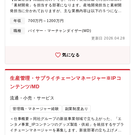
ドの家具を置くのかという選定・配置の部分まで担っていただく
「素材開発」を担当する部署になります。産地開発担当と素材開
ポジションになりますので、やりがい、面白さも十分に感じてい
発担当に分かれておりますが、主な業務内容は以下の５つになり
ただける環境です！
ます。■その地域やエリアでは一般的だが、世の中ではまだ知られ
年収
700万円～1200万円
ていない、もしくは世の中はまだ目を付けていないが、新しいビ
ジネスの可能性をもつ 「グローカル」素材を見つけ出す。■「グ
職種
バイヤー・マーチャンダイザー(MD)
ローカル」素材を通して、社会や環境、その地域の経済にも貢献
更新日 2026.04.28
できる新しいビジネスを作り出す■生産パートナーの方々と一緒
に、当社のビジネス規模を使いながら、産地の産業を拡大する。■
最終製品をイメージしながら、当社の理念に基づいた「素材の選
気になる
択」を行い、最適な素材とサプライチェーン構築する。例）新し
い天然素材のカットソー・インナー・ニットの糸の開発など■ゴミ
やB品を再生した資源循環型の素材や商品、環境配慮型素材のサプ
ライチェーンの開発。※日本本社勤務ですが、必要に応じて年に
生産管理・サプライチェーンマネージャー※IPコ
数回程度の海外出張があります。【該当部署】■産地開発部・所属
人数：現在10名（部長1名、課長2名、社員5名、デザイナー2名）
ンテンツ/MD
※24年度中に15名程度に拡大予定・組織のミッション：「世界中
の暮らしの知恵から学び、わけあって安い」、を実現した商品を
流通・小売・サービス
収益性と共に開発する。特に素材に特化し、自然共生型、地球環
境負荷削減型のグローカル素材開発と産業の創出を主眼に置く。
管理職・マネージャー経験
副業制度あり
【役割期待】素材開発の役割で一緒に働ける人を求めています。
＜仕事概要＞同社グループの新規事業領域で立ち上がった、「エ
同社の思想やDNAを理解/共感してもらえる人で、向上心とやる気
ンタメ事業_IPコンテンツのグッズ製造・供給」を統括するサプラ
に溢れた人、クリエイティブな才能を活かして新しいアイデアを
イチェーンマネージャーを募集します。新規部署の立ち上げメン
見つけ出す人を探しています。下記の視点での商品開発を実現