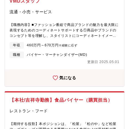
をしていく上で、商品開発は欠かせないポジションになります。
VMDスタッフ
伝わりやすいのも特徴。自身の開発した商品がヒットし、流行を
現状は営業や他部署から移動してきたメンバーが多く、新しい発
つくる手ごたえが大きいのも魅力です。■組織構成：通販本部 雑
想で、お客さま志向で商品開発ができる方を外部から募集してお
流通・小売・サービス
貨部本部長ー部長－課長ー課員４名■シニア女性向け通販メディア
ります。【組織構成】デリカテッセン部：5人インストアデリカ
について：同メディアは、同社が運営するアクティブシニア女性
部：8人
をターゲットとしたカタログ通販雑誌です。年間発行部数は、960
【職務内容】■ファッション番組で商品ブランドの魅力を最大限に
万部以上（*1）。1970年の創業以来、約726万人（*2）のお客さ
表現するためのコーディネートサポートする①商品やブランドの
まに商品をお届けしてきました。(*1)2019年度実績 (*2)2020年
コンセプト等を理解し、スタイリストにコーディネートイメージ
2月末時点■同メディアの思い：2020年、私たち全国通販は、通販
を共有する②仕入先及び社内の番組演出企画担当者との会議に参
年収
460万円～670万円
※経験に応ず
カタログ名をすべて統一し、新しいスタートを切りました。創業
加しブランド情報を収集する③企画内容により生放送番組への立
から50年を超え、お客さまとのご縁を更に大切にし、お客様に寄
ち会い④番組終了後、コーディネート・ヘアメイクを振り返って
職種
バイヤー・マーチャンダイザー(MD)
り添い続けてきた自信と誇りをベースとして、さらに信頼され、
記録し、スタイリストと共有する⑤モデルの配置（番組ごとのモ
更新日 2025.05.01
さらに身近に感じていただける媒体であろうとしています。【当
デル人数等）を演出企画担当者からヒアリングし、モデル手配担
社の強み】１、グループ会社も含め、自社でコールセンターやオ
当へ共有する⑥日々のスタイリスト・ヘアメイクの状況把握、突
リジナル商品を対応できます。同社規模で、コールセンターを所
発的な問題解決⑦購入したコーディネートアイテム等の整理【配
気になる
有し、オリジナル商品を企画から製造まで対応できることが強み
属部署】クリエイティブプロダクション部【部署構成】演出企画
です。２、カタログ通販のノウハウをもち、一気通貫で対応でき
部 約60名（内ファッショングループ 約25名）
ます。商品のバイイングから仕入れ交渉、制作など社内で一気通
貫できるため、お客様のニーズにあった商品をスピーディに展開
【本社/吉祥寺勤務】食品バイヤー（購買担当）
できます。３、通信販売業界でミセス・シニア向けというニッチ
な分野でトップクラスの実績を誇る企業です。売上は、60歳以上
レストラン・フード
の女性で構成されており、今後の少子高齢化社会の中で更なる成
長が見込める事業を展開しています。60代からの女性の心豊かな
生き方、暮らし方を応援する雑誌は、女性誌実売部数 第1位 （※
【期待する役割】本ポジションは、「松屋」「松のや」など松屋
日本ABC協会発行社レポート）となっております。＜教育制度・