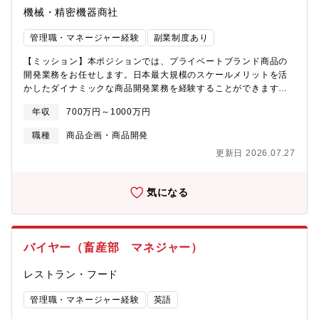
機械・精密機器商社
管理職・マネージャー経験
副業制度あり
【ミッション】本ポジションでは、プライベートブランド商品の
開発業務をお任せします。日本最大規模のスケールメリットを活
かしたダイナミックな商品開発業務を経験することができます。
例えば、（１）大量の販売データを分析することで、的確な仮説
年収
700万円～1000万円
をもち、効率よく商品開発に取り組むことが可能（２）保有する
顧客リストに販売促進することで、早期に結果を出すことが可
職種
商品企画・商品開発
能、など国内のみならず世界中から最適な仕入れ先を開拓するこ
更新日 2026.07.27
とが求められるポジションです。開拓や調達の際に、調達担当と
連携して2人1組で業務を行う体制があり、検品や数量などの交渉
は調達担当が担います。また、現在立ち上げフェーズの東京拠点
気になる
でのご活躍を想定しており、本社と綿密に連携しながら東京拠点
の中核として自立自走いただきながら業務を担っていただくこと
を期待しています。※社内コミュニケーションはslackやZoomで
遠隔でもコミュニケーションできる文化がありますのでご安心く
バイヤー（畜産部 マネジャー）
ださい。出張ベースで往来も想定しています。【主な業務内容】■
ユーザー分析をもとにしたプライベートブランドの企画および開
レストラン・フード
発■海外の仕入先開拓と条件の交渉■数値分析による最適な販売価
格の設定■品質管理に関わる業務■部門立ち上げおよびマネジメン
管理職・マネージャー経験
英語
ト業務【社風・働き方について】■ブログ記事10年売れ続けるロン
グセラー商品を生み出す、モノタロウのプライベートブランドの