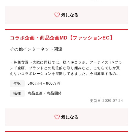
という所与の条件のなかで最善の商品提供を実現し、多くの従業
る方を募集いたします。【組織構成】万芸部（秘書2部）には現在
員に「使い続けてもらえるサービス」をつくっていくことに挑戦
6名の方が所属しています。ご経歴はバラバラでスキルや経験に合
できる環境です。感のある同社の環境で、サプライチェーン領域
気になる
わせた業務をお任せしています。メーカーや商品のこだわりなど
にドラスティックな変化を起こして事業を前にすすめていきませ
同社についての説明は先輩社員が丁寧にお伝いたします！【スキ
んか？また、サプライチェーン領域に閉じることなくSCMを入口
ルや経験が積めるポジション！】・スタートアップ企業の発展に
とした経営幹部として、全領域を巻き込んでの活躍を期待してい
携われる・会長から直接アドバイスを受けることでスキルや経験
ます。
コラボ企画・商品企画MD【ファッションEC】
を積むことができる・原産国にこだわった製品を取り扱うため商
品に自信を持ってお客さまへ提供ができる・培ってきた経験をフ
その他インターネット関連
ルに活かし、同社の売上に直接貢献することができる・実績次第
で早期に管理職へのキャリアアップを目指すことも可能・創業メ
ンバーの一員として、会社づくりにも携われる【同社について】
＜募集背景＞実際に同社では、様々IPコラボ、アーティスト×ブラ
超有名化粧品会社を一代で優良大企業に育て上げた会長がその経
ンド企画、ブランドとの別注的な取り組みなど、こちらでしか買
営手腕と潤沢な資金を生かして新たに立ち上げた総合通販事業の
えないコラボレーションを展開してきました。今回募集するの
スタートアップ企業です。「良心的なメーカーの品質の良い商品
は、そうした取り組みをさらに強化する コラボ企画 / MDポジショ
年収
500万円～800万円
を適正な価格で皆さまにお届けしたい。」そんな思いで、総合通
ン です。次に伸びる鍵は、購入する「探しに来る場所」へ進化さ
販の「大和心」を設立いたしました。
せることです。そのために私たちが向き合うのは、単発でバズを
職種
商品企画・商品開発
取るだけではなく、“好き”の入口を磨いて、コアユーザーを増やし
更新日 2026.07.24
購入やリピートに繋げること。必要なのは、テクニカルな巧さよ
り、アパレルの空気感・トレンド・文脈を読み解き、企画と編集
で「欲しくなる理由」をつくることです。そこで今回、SNS/PR
気になる
といった文脈とは別角度で同社への熱量をつくり、ファンが増え
続ける状態を一緒に創る方として本ポジションを募集します。ブ
ランド、アーティスト、IP、イベントなどを掛け合わせながら、