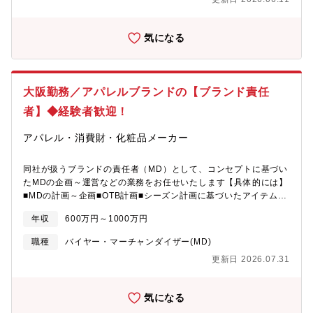
へ進出！▼在庫を確認・訪問し、その場で査定∟お客様から商品
をお預かりし、宝石の種類や品番、キズや状態などを確認の上、
買取価格を提示。▼商品管理・事務業務見積書・報告書など仕入
気になる
れに伴う書類作成、買取した商品の管理、販売に向けた関連部署
への共有など管理に伴う各種対応をします。▼同社の広告部隊と
して、SNSアプローチ企画もお任せいたします。★新規と既存の
割合は5:5。新規開拓と並行して担当エリアの既存顧客への定期訪
大阪勤務／アパレルブランドの【ブランド責任
問を行います。お話を聞いていただける確率は8割以上にのぼりま
す。（訪問から仕入までは６割の成功率です）目利きスキルにご
者】◆経験者歓迎！
信頼をいただき、お任せいただくケースが多いです。★ジュエリ
ーの目利きができる営業は、顧客となるジュエリー取り扱い店舗
アパレル・消費財・化粧品メーカー
からしても貴重な人材。【魅力】・ゆくゆくのキャリアプランと
してSCM事業部や社長室推薦などの活躍可能性も！・さらにその
同社が扱うブランドの責任者（MD）として、コンセプトに基づい
先は小会社化し、社長ポジションも大いにありえるポジションで
たMDの企画～運営などの業務をお任せいたします【具体的には】
す！同社では自社に工房と鑑別機関も擁しており、信頼いただけ
■MDの計画～企画■OTB計画■シーズン計画に基づいたアイテム構
る目利きスキルを磨くための環境が整っています。大切なのはお
成比の立案■商品サイクルに基づいた企画スケジュール管理■商品
客様からの信頼を得ること。「どういった品なのか」「なぜこの
年収
600万円～1000万円
価格・原価管理■取引先との折衝■生産管理・発注業務■その他付随
値段なのか」を丁寧に説明することでお客様と長期的な関係性を
する業務
築いていきましょう。※営業用に社用車を支給、直行も可能で
職種
バイヤー・マーチャンダイザー(MD)
す。※事前申告で休日利用もOK!【多様なキャリアパス】・ゆくゆ
更新日 2026.07.31
くのキャリアプランとしてSCM事業部や社長室推薦などの活躍可
能性も！・さらにその先は小会社化し、社長ポジションも狙える
部署です！買取・査定は当社のビジネスの基盤を支えているた
気になる
め、スキルを身に着けたメンバーは業務の幅が広がり、スピーデ