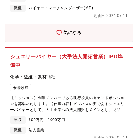
テンション、アイブロウトリートメントの施術など、多面的に事
庫管理 適宜グローバルへのシーズンブリーフィング、レポート
職種
バイヤー・マーチャンダイザー(MD)
業を展開し、美容と健康の総合メーカーとして、お客様の輝きを
＆コミュニケーション■SLG（スモールレザー）の一部日本商品企
支えています。
更新日 2024.07.11
画の実施（Briefing・デザイン確認・本社承認プロセスの管理・コ
ストマネジメント） リテールへの適正アソートメント作成/商品
管理/在庫管理■商材に問わず、訂正上代の設定・マージン確保を
気になる
検討したコスト管理、適正タイミングでの店頭在庫コントロール■
市場における機会を把握し、グローバル戦略とも合致させながら
日本市場における最適化およびチーム運営・成長の支援
ジュエリーバイヤー（大手法人開拓営業）IPO準
備中
化学・繊維・素材商社
未経験可
【ミッション】創業メンバーである執行役員のセカンドポジショ
ンを募集いたします。【仕事内容】ビジネスの要であるジュエリ
ーバイヤーとして、大手企業への法人開拓をメインとし、商品の
査定・買取や仕入れをお任せします！▼主に大手取引先の新規開
年収
600万円～1000万円
拓をお任せいたします。∟フランチャイザーの本部部隊に直接ア
プローチし、新規開拓を行います。1回で大口取引のチャンス大！
職種
法人営業
▼これまでアプローチできていなかった地方のオークション領域
更新日 2026.06.11