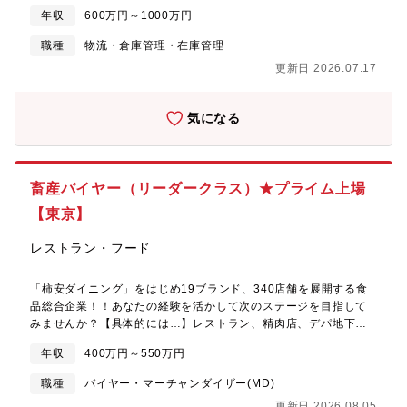
バーとして“ものづくり”の裏側から事業を支え、新たな価値創造と
し、消費者、社会の役に立つことを目指しています。1.「価格大
年収
600万円～1000万円
市場開拓に挑戦できるポジションです。本ポジションでは、需給
切」「品質当然」「環境大事」「引き算のクリエイティブが誇ら
計画を設計しつつ、サプライチェーン全体の設計・最適化を推進
しく楽しい」という視点で、日常生活にて使用・消費する日用
職種
物流・倉庫管理・在庫管理
し、データを基に供給体制を改善することでビジネスの成長と効
品、衣服にて、ダントツの商品を一つ一つ作り上げ、今後毎年改
更新日 2026.07.17
率化の両立を実現していただきます。単なる生産管理に留まら
善して磨き上げる2.「究極に引き算され、完成された、質の良い
ず、在庫管理システムの再構築や、物流網の再整備など仕組みを
定番商品」3. 自然共生型、地球環境負荷削減型のグローカル素材
新たに作り上げ、国内外のファンへ高品質な商品を安定的に届け
開発と産業の創出。4.「世界中の暮らしの知恵から学び、わけあ
気になる
る醍醐味があります。ーーーーーーー＜具体的なミッション＞■サ
って安い」を実現した長持ちする素材
プライチェーン戦略の立案・実行・需給計画、?産計画、調達計
画、在庫戦略、物流計画の一貫した策定による最適な供給体制の
構築・データ分析に基づくコスト効率と納期遵守の両立による事
畜産バイヤー（リーダークラス）★プライム上場
業拡大への貢献■ライセンス管理を踏まえたSCM体制の構築・
IP（知的財産）のライセンス契約管理とOEM提携による製造・物
【東京】
流ネットワークの強化■在庫・品質マネジメント体制の構築・在庫
管理・品質管理プロセスの整備による商品供給の円滑化と顧客満
レストラン・フード
足度の向上・品質トラブルや供給リスクの予防・低減による信頼
性の向上■SCMシステム導入と業務効率化・PLM、ERP、EDI、
「柿安ダイニング」をはじめ19ブランド、340店舗を展開する食
WMSなどの基幹システムの選定・導入・運用による情報の一元管
品総合企業！！あなたの経験を活かして次のステージを目指して
理と、可視化を通じた意思決定スピードと業務効率の向上■社内改
みませんか？【具体的には…】レストラン、精肉店、デパ地下惣
善体制の構築社内外の関連部署との連携による業務プロセス改善
菜店、和菓子店で使用する食材の仕入れや品質管理、商品開発な
プロジェクトの推進とSCM体制の強化ーーーーーーー＜お任せし
年収
400万円～550万円
どのMD業務。＊水産・畜産・加工品・青果などの仕入れ担当で
たい業務例＞■SCMシステムの導入・運用・必要要件の定義と最
す。■仕入れ業務既存食材の安定供給はもちろん、流行やニーズを
適なツールの選定・導入による在庫管理・需要予測の高度化・デ
職種
バイヤー・マーチャンダイザー(MD)
とらえた食材開拓も行います。また、生産者等の仕入れ先との値
ータドリブンな意思決定と業務効率化の推進■生産スケジュール管
更新日 2026.08.05