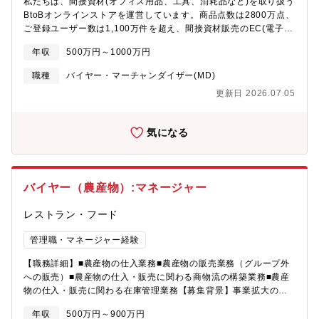
私たちは、間接資材(オフィス用品、工具、消耗品など)を取り扱う
通じて販売をおこなっています。＜展開ブランド＞?アルビオン、
BtoBオンラインストアを運営しています。商品点数は2800万点、
イグニス、エレガンス、アナスイ、ポール＆ジョー【MISSON】
ご登録ユーザー数は1,100万件を超え、間接資材販売のEC(電子商
アルビオンは、世の中にまだ「?級品」という概念がない20世紀の
取引)として日本最大規模のサービスへと成長しています。【ミッ
半ば、1956年3?に「世界?のプレステージメーカーになる」とい
年収
500万円～1000万円
ション】ナショナルブランド(メーカー生産)商品の採用をお任せし
う夢を持って誕?いたしました。化粧品も?も、徹底的に“本物志
ます。担当カテゴリーをお持ちいただき、企業を中心とした多く
向”にこだわり、独創的かつ?品質な化粧品を?み出す「商品開
職種
バイヤー・マーチャンダイザー(MD)
のユーザーにご満足いただくための商品構成・サイト掲載情報の
発?」、対?による接客・販売を貫く「限定した流通」、化粧品の
更新日 2026.07.05
最適化を目指していただきます。現在全23カテゴリーの商品展開
知識のみならず、礼儀作法まで徹底して教育する「?材育成」を軸
をしている中で、平均1～2カテゴリーを担当し、年間で数万種類
に、常に新しいことにチャレンジしております。これからもお客
の採用に関わっていただくため、裁量の大きなポジションです。
様の期待やイメージを遥かに超える、真に価値のある?級化粧品を
気になる
採用方針の立案や課題に対する改善活動を主体的に行っていただ
創り上げてまいります。
けることを期待しています。【当社で働くメリット】①間接資材
のECサービスとして日本最大規模というスケールメリット(例：商
品数、顧客数、在庫管理力等)を活かした採用や販促ができるた
バイヤー（農産物）:マネージャー
め、MD・バイヤーとしての専門性をさらに高めることができま
す。また、数年おきに担当カテゴリーの変更を予定しております
レストラン・フード
ので、幅広い領域の市場動向や商品知識を学ぶことができます。
② 小売業という特性上、お客様の声や販売実績といったデータが
管理職・マネージャー経験
充実しています。それらを活用することで、顧客ニーズや市場動
向に沿った効果的な施策を検討しやすいです。【主な役割】■市場
【職務詳細】■農産物の仕入業務■農産物の販売業務（グループ外
分析、販売分析によるカテゴリー戦略の立案■仕入先の開拓、条件
への販売）■農産物の仕入・販売に関わる商物流の構築業務■農産
の交渉（仕入価格や納期等）■数値分析による、最適な販売価格の
物の仕入・販売に関わる在庫管理業務【募集背景】事業拡大のた
設定■売上拡大のためのプロモーション施策の実施等【求める人物
めの増員
像】■現場を顧客として捉えたうえでの顧客志向をお持ちの方■現
年収
500万円～900万円