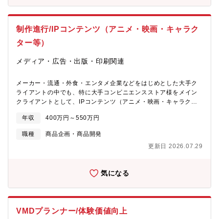
心に、企画立案から制作・納品までを一貫して担当します。【主
な業務】■IP（アニメ・キャラクター等）を活用した販促品・物販
商品の企画■企画コンセプト設計、デザイン方向性の調整■権利元
制作進行/IPコンテンツ（アニメ・映画・キャラク
や制作会社とのやり取り・調整■制作～生産～納品までの進行管理
■営業と連携したクライアント向け企画提案支援※複数案件が同時
ター等）
並行で動くため、スピード感と調整力が求められる環境です。
【扱うアイテム】具体的には、ぬいぐるみやタンブラー、フィギ
メディア・広告・出版・印刷関連
ュアなど、日常の中で目にする機会の多い身近なアイテムが中心
です。生活者との距離が近い商材だからこそ、企画した商品が店
メーカー・流通・外食・エンタメ企業などをはじめとした大手ク
頭に並び、実際に手に取られるまでをリアルにイメージしながら
ライアントの中でも、特に大手コンビニエンスストア様をメイン
商品づくりに関われる点が特徴です。【この仕事の魅力】■全国規
クライアントとして、IPコンテンツ（アニメ・映画・キャラクタ
模で展開される売場に、自身が関わった商品や企画が並び、多く
ー等）を活用したセールスプロモーション（SP）やMDの企画･制
の生活者の目に触れるスケール感の大きさが魅力です。■権利元や
年収
400万円～550万円
作を担当いただきます。若手から裁量を持って挑戦・活躍できる
制作会社、社内の営業・生産管理などと連携しながら、チームで
環境です。まずはアイデアをカタチにするための段取りや進行管
プロジェクトを進めていくため、一人で抱え込むのではなく、周
職種
商品企画・商品開発
理から徐々に業務を覚えていただきます。【業務内容】経験や適
囲と協力しながら仕事を進められる環境です。■店頭での展開状況
更新日 2026.07.29
性、成長スピードに合わせて、少しずつ以下の業務をお任せして
やSNSでの反響を通じて、生活者のリアクションをダイレクトに
いきます。■グッズやキャンペーンの企画：人気のキャラクターを
感じられることも、この仕事ならではのやりがいのひとつです。
活用したノベルティやキャンペーンの企画立案■デザイン・制作の
気になる
ディレクション：店頭POPやWEBサイト、コラボグッズなどのデ
ザイン進行・仕様決定■版元との交渉：キャラクターを使用するた
めの申請や、デザインに問題がないかの確認・監修■協力会社との
調整・進行管理：メーカーや印刷会社への発注、スケジュールや
VMDプランナー/体験価値向上
予算の進捗管理【魅力】■裁量権があり活躍の場が広い年次に関わ