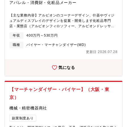
を開発しています。
アパレル・消費財・化粧品メーカー
環境＞平均年齢は26歳と非常に若いチーム構成されています。国
籍、年齢、在籍期間、役職は関係なく、フラットに意見を言い合
【主な業務内容】アルビオンのコーナーデザイン、什器やヴィジ
えるチームです。ビジネス、クリエイティブ、テクノロジー、グ
ュアルディスプレイのデザインを提案・開発します化粧品専門
ローバルに興味を持ったメンバーが集まっています。・海外のブ
店・業態店（アルビオンフィロソフィー、アルビオンドレッサ
ランドとの取引が多いため英語や韓国語など言語スキルを生かす
ー、アトリエアルビオン）・百貨店・海外店舗・空港DFSなど各
セールスメンバー・越境ECという世界中の人々に使われるプロダ
年収
400万円～530万円
流通において、アルビオン・エレガンス・イグニ ス・アナスイ・
クトを開発するエンジニアメンバー・ファッションが好きで顧客
ポール＆ジョーなど全ブランドのコーポレートアイデンティティ
を熱狂させるようなブランディングやマーケ施策を考えるマーケ
職種
バイヤー・マーチャンダイザー(MD)
となるコーナーデザインや、 商品を試したくなるテスター什器や
ティングメンバー＜会社概要＞同社は、「アジアのファッション
更新日 2026.07.28
ヴィジュアルディスプレイを今までにないデザイン・機能・新素
を世界のメインストリームへ」をミッションに、アジア各国のブ
材を用いて提案・開発をし、設計・施工・制作の進行管理、施工
ランドとユーザーをつなぐファッションプラットフォームを展開
会社への依頼・立ち会い、コスト管理までトータルで行います。
しています。取り扱いブランドの拡大とともに、いま求められて
気になる
【具体的な仕事内容】＜店舗開発＞新店・リニューアル時の店舗
いるのは、ただ商品を並べることではなく、ブランドやカルチャ
空間やイベント空間のデザイン設計・店舗空間の企画デザイン・
ーの魅力を企画として再編集し、売上と話題を生むことです。
平面図・立体図の作成、プレゼン資料の作成・基本設計、施工業
者への依頼、立会い など＜ディスプレイ＞新製品発売時及び、
【マーチャンダイザー・バイヤー】（大阪・東
プロモーションごとのディスプレイデザイン・什器やPOPを含め
たディスプレイの企画提案・図面・パース・見本の作成 など
京）
【配属部署】部署名：店舗開発グループ 15名・店舗空間デザイ
ナー：10名・ビジュアルディスプレイデザイナー：3名・スーパー
機械・精密機器商社
バイザー：1名・グループ長：1名 【事業内容】創業以来、?級化
粧品（スキンケア、メイクアップ、フレグランス、ヘアケアな
副業制度あり
ど）の企画から製造、および全国の?流百貨店・有?化粧品専?店を