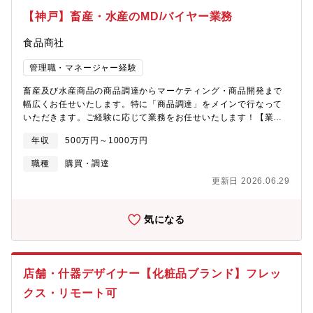
コラボ / 別注 / POPUPといった販促手法を通じて新しい売上はも
【神戸】畜産・水産のMD/バイヤー業務
ちろん、同社というプラットフォーム・EC全体のモメンタムをつ
くる役割を担っていただきます。単なる進行管理ではなく、何を
食品商社
仕掛けるべきかを考え、社内外を巻き込みながら実現し、最終的
に売上につなげる。ファッションとカルチャーの熱量を、事業成
管理職・マネージャー経験
果に変えるポジションです。＜役割/業務内容＞このポジション
は、一般的なMDのように仕入れや在庫だけを見る役割ではありま
畜産及び水産商品の商品調達からマーケティング・商品開発まで
せん。「誰と、何を、どんな切り口で仕掛ければ売れるか」 を考
幅広くお任せいたします。特に「商品調達」をメインで行なって
え、コラボ・別注・イベントという形で実装していく、企画性の
いただきます。ご経験に応じて業務をお任せいたします！【業務
強いMDポジションです。たとえば、・ブランド × アーティスト・
内容】・畜産および水産商品の仕入れ調達を担当し、同社グルー
ブランド × IP・別注カプセル企画・POPUP / オフラインイベン
年収
500万円～1000万円
プ全社で販売できる商品を選定。 (特に牛や豚の畜産品、海老や
ト・話題性と販売を両立するプロモーション連動企画のような施
カニ、凍魚）・市場調査を通じて新商品の開発を推進し、競争力
職種
購買・調達
策を通じて、同社ならではの売上をつくっていただきます。▼具
のある商品戦略を策定・自社ブランド商品の開発において、企画
体業務内容・コラボレーション、別注、POPUP等の企画立案・企
更新日 2026.06.29
から販売、改善までを担当・マーケティングチームと連携し、商
画に応じたブランド、IPホルダー、アーティスト、制作/運営パー
品情報の提供や販促計画の策定【配属先情報】商品戦略本部 MD
トナー等との折衝・調整・商品企画、発売設計、実施スケジュー
部 MD部38名 年齢層：30歳代半ばから50代のベテラン・中堅
ルを含むプロジェクト全体の推進・社内関係部署（マーケティン
気になる
メンバーが中心構成：マネージャー、マーチャンダイザー、バイ
グ、MD、クリエイティブ、CSなど）との連携・企画に紐づく販
ヤー※原則、MD部は本社、商品開発部は東京本部勤務ですが、両
促 / プロモーション施策の設計・推進・施策実施後の振り返り、
拠点間で転勤となる可能性があります。【特徴】・取扱品は約
売上分析、改善提案＜このポジションの魅力＞・アジアのブラン
160,000アイテム。国内外の産地やメーカーから洋食・中華・和
ドやカルチャーを、企画という形で再編集できる・商品企画、販
店舗・什器デザイナー【化粧品ブランド】フレッ
食あらゆる業態に対応できる業務用食材を仕入れています。・約
促、イベント、コラボを横断して関われる・単なる運用ではな
70年にわたり外食ビジネスをサポートしてきた実績とノウハウを
クス・リモート可
く、“仕掛ける側”として売上をつくれる・ファッションとカルチャ
活かして、あらゆる業態に対応できる業務用クオリティブランド
ーの接点に立ちながら、事業成長に直結する仕事ができる＜組織