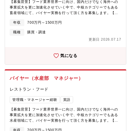
【募集背景】フード業界世界一に向け、国内だけでなく海外への
秘訣【当社について】私たちMonotaRO(モノタロウ)は、間接資
事業拡大を更に加速化させていく中で、中核カテゴリーでもある
材(オフィス用品、工具、消耗品など)を取り扱うBtoBオンライン
畜産領域にて、バイヤー実務を行って頂く方を募集します。【職
ストアを運営しています。商品点数は2000万点、ご登録ユーザー
務内容】■畜産物の仕入れ、販売業務■畜産物に関わる商物流の構
数は800万件を超え、間接資材販売のEC(電子商取引）としては日
年収
700万円～1500万円
築業務■在庫管理、商品登録業務■新規取引先開拓業務■マネジメン
本最大規模のサービスへと成長しています。【求めるスキル】■企
ト
職種
購買・調達
画開発・採用した製品が明確な販売成果を上げた経験があり、そ
の背景理由を理解し再現性をもって商品開発・採用のPDCAサイ
更新日 2026.07.17
クルを回した経験■分析力、仮説立案・検証能力【勤務地】東京都
港区赤坂2-17-22 赤坂トラストタワー５階※東京オフィスでの勤
務の場合、入社時数週間～3ヶ月程度の本社研修があります。※期
気になる
間は経験レベルによって変動しますが、ご相談の上で決定いたし
ます。
バイヤー（水産部 マネジャー）
レストラン・フード
管理職・マネージャー経験
英語
【募集背景】フード業界世界一に向け、国内だけでなく海外への
事業拡大を更に加速化させていく中で、中核カテゴリーでもある
水産領域にて、バイヤー実務を行って頂く方を募集します。【職
務内容】■水産物の仕入れ、販売業務■水産物に関わる商物流の構
年収
700万円～1500万円