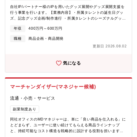
外の音楽及びアパレル業界にプレゼンスを発揮できる方を募集し
自社IP/パートナー様のIPを用いたグッズ展開やグッズ展開支援を
ます。【職務内容】■海外契約アーティストのライツを使用した、
行う事業を行います。【業務内容】・所属タレントの誕生日グッ
アパレル会社等へのライセンス営業■既存アカウントのサポート及
ズ、記念グッズ企画/制作進行 ・所属タレントのシーズナルグッズ
び新規アカウントの開拓■既存及び新規アカウントに対する営業、
の企画/制作進行 ・自社主催ライブ/イベント関連グッズの企画/制
契約締結、請求までの一連の業務■UK及びUSオフィスとのライセ
年収
400万円～600万円
作進行・予実作成管理・ECサイト管理
ンスクリアランス業務（承認申請業務）■アーティストライツを使
職種
商品企画・商品開発
用した商品開発及びポップアップストア、ECサイト等での販売■
ユニバーサルミュージックグループの国内外の関係部門と連携
更新日 2026.08.02
し、上記の業務を遂行する【魅力】★音楽業界全世界No,1カンパ
ニーの同社！洋楽を日本へ・邦楽を世界へ発展を続ける同社で裁
量権を強く持ってご就業が可能です！★フレックスタイム制度や
気になる
リモートワーク制度もあり、ワークライフバランスにも長けてお
ります。「あなたらしい」働き方が実現可能です【募集背景】事
業拡大に伴う増員募集となります。
マーチャンダイザー(マネジャー候補)
流通・小売・サービス
副業制度あり
同社オフィスのMDマネジャーは、単に「良い商品を仕入れる」に
とどまらず、ユーザーに使い続けてもらえる商品ラインナップ
と、持続可能なコスト構造を戦略的に設計する役割を担います。
製造元やベンダーとの交渉を一手に担いながら、プロダクト設計