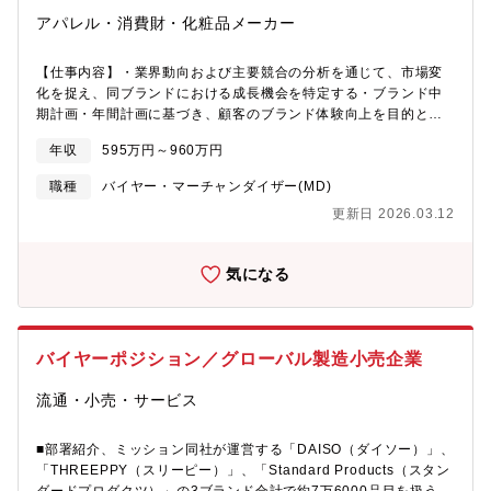
らずアイデアを形にできる環境です。実際に、入社2年目の若手社
アパレル・消費財・化粧品メーカー
員が主担当としてプロジェクトを引っ張り、大活躍しています。■
自分が携わった仕事がしっかりと目に見える身近な店舗で、自分
が手掛けたグッズや店頭POPを多くのお客様が手に取る瞬間を直
【仕事内容】・業界動向および主要競合の分析を通じて、市場変
接見ることができます。SNSでトレンド入りするような話題の企
化を捉え、同ブランドにおける成長機会を特定する・ブランド中
画に携わるチャンスも多数あります。■充実の育成環境と柔軟な働
期計画・年間計画に基づき、顧客のブランド体験向上を目的とし
き方チーム制がおもなため、先輩社員が丁寧に仕事の流れを教え
た購買スペース、カウンターおよびVMD戦略の立案・企画開発を
年収
595万円～960万円
ます。また、在宅勤務制度やフレックスタイム制なども活用も可
行う・OMOを活用した顧客体験およびインタラクティブコンテン
能です。★話題になる全国規模のSP、商品企画に関わる仕事で
ツの企画・開発を推進する・ブランドホルダーのVMD担当者とし
職種
バイヤー・マーチャンダイザー(MD)
す。★幅広いIPに強くプロモ+メーカー機能を併せ持つ独創的な企
て、各リージョンおよび主要国の担当者と連携し、カウンター導
更新日 2026.03.12
画が可能な環境です。★全国規模のキャンペーンや企画に携われ
入の推進およびカウンターデザイン調整をリードする・ブランド
る/在宅勤務可/フレックス有/教育充実/転勤無
を体現するリテールスペースの企画・開発を推進するとともに、
セルフチャネルにおけるVMD戦略の立案を行う・関連部門と協働
気になる
し、シーズナルVMD展開におけるプランニング・提案を行い、承
認後の制作および展開を推進する・VMDに関わる社内外ステーク
ホルダーとの調整を行い、導入ツールに関する案内書の作成およ
びガイドラインの定期的な更新・管理を担う・シーズナルVMD展
バイヤーポジション／グローバル製造小売企業
開後に、KPI達成度やブランドエクイティの検証を行い、分析結果
をもとに改善提案を行うなど、PDCAを継続的に実行する・VMD
流通・小売・サービス
関連施策における予算計画・進捗・実績管理を行い、関連部門や
外部パートナーと連携しながら、適切なコストコントロールを行
う・VMDに関わる発注、支払、スケジュール管理などの付随する
■部署紹介、ミッション同社が運営する「DAISO（ダイソー）」、
オペレーション業務を担い、社内プロセスやルールに則った円滑
「THREEPPY（スリーピー）」、「Standard Products（スタン
な業務推進を行う