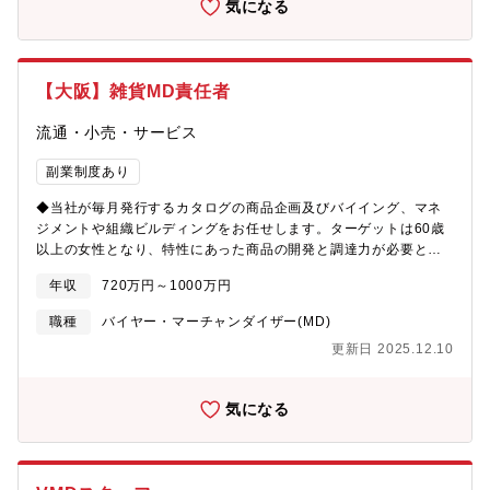
気になる
る。■年間および四半期、月次、５２週毎の商品政策および商品化
計画とセールスプランについて決定する。■商品部門ごとの予算進
捗に基づきマーチャンダイジング活動を調整し，必要に応じて商
品部員の指導を行う。■商品開発に関する情報を積極的に収集しマ
【大阪】雑貨MD責任者
ーチャンダイジングに活かすとともに、ストアアドバイザーに提
供する。■新商品等の商品知識、商品の提供方法、演出方法および
流通・小売・サービス
商品管理、商品構成、補充発注、販売促進等、マーチャンダイジ
ングに関する業務について、ストアアドバイザーを指導・教育す
副業制度あり
る。■お客さまのニーズの変化、新しい購買行動に対応した売場作
り、商品分類のあり方の研究に取り組み、商品戦略に反映させ
◆当社が毎月発行するカタログの商品企画及びバイイング、マネ
る。■国内外における新ルート開発、既存ルートの整備、強化、改
ジメントや組織ビルディングをお任せします。ターゲットは60歳
廃について立案し、某グループの調達力を駆使して、時代の変化
以上の女性となり、特性にあった商品の開発と調達力が必要とな
およびお客さまのニーズに適合する商品調達の実現を図る。■ＰＢ
ります。【職務内容】・当社が発行する通販カタログに掲載する
商品の開発を商品開発会議に提案するとともに、その開発計画、
年収
720万円～1000万円
商品（ハイミセス・シニア女性に求められる雑貨全般。インテリ
販売計画および提供方法について決定する。■ＰＢ商品の開発計
ア用品、寝具、日用品、キッチン用品等）のバイイング・オリジ
職種
バイヤー・マーチャンダイザー(MD)
画、販売計画およびのその提供方法、発売時期について決定する
ナル商品の開発、販売計画の立案、紙面表現方針の決定・取引先
【魅力】■コンビニ上位チェーンにはまねのできない独自のレジ横
更新日 2025.12.10
との交渉・自社データや市場トレンド・顧客特性の調査・分析・
商品力（Xフライドポテト、ソフトクリームなど）。■某グループ
カタログ発信後の追加生産指示や、次シーズンに向けた商品改
の充実した福利厚生制度を利用可能。某グループとしての安定し
善、PDCAの実行 など■ポジションの魅力：・生活雑貨商品の
た経営基盤と、小規模チェーンならではのベンチャー的な仕事の
気になる
MD（バイイング及びPB開発）をお任せします。業務ウェイト
楽しさ。【募集背景】創業当初よりコンビニエンスストアと店内
は、バイイングの方が圧倒的に高いお仕事です。・お客さまのイ
加工ファストフードを組み合わせたコンボストアという独自のス
ンタビューやアンケートの結果も踏まえ、商品開発に役立てて頂
タイルで差別化を図ってきた同社ですが、今後さらなる事業展開
けます。・ダイレクトマーケティングだから、お客さまの反応が