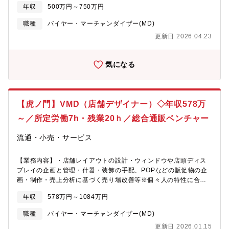
年収
500万円～750万円
の視点でサプライチェーン全体を牽引していただきます。プロダ
クト全体を俯瞰し、サプライチェーンの変革を通じて事業を拡大
職種
バイヤー・マーチャンダイザー(MD)
させていくプロセスには、MDとしての介在価値がサービスの成長
更新日 2026.04.23
速度に直結するという、このポジションならではの実感がありま
す。【募集背景】同社オフィスは、企業の従業員に「食の福利厚
生」を提供するBtoBtoEサービスとして成長を続けています。現
気になる
在、食品バイヤー・MD専任の経験者が社内に不在であり、商品構
成・原価設計・QCとの連携など、MD領域の最適化が急務となっ
ています。【具体的な業務内容】実務の全体像を把握した後、解
決すべき課題の提案・実行を主導しながら、徐々にチームマネジ
【虎ノ門】VMD（店舗デザイナー）◇年収578万
メントにも携わっていただきます。【職務内容】・ユーザー実態
調査・定量データの集計および分析による課題抽出・仮説設計・
～／所定労働7h・残業20ｈ／総合通販ベンチャー
目標設定・年間計画の策定および実行管理・社内（QC・物流・営
業等）および外部ベンダーへの提案・交渉推進・製造元・卸ベン
流通・小売・サービス
ダーとの関係構築および新規開拓（中長期戦略）・チームマネジ
メント（目標管理・メンバー育成・体制整備）【組織について】
【業務内容】・店舗レイアウトの設計・ウィンドウや店頭ディス
マーチャンダイジングチームへの配属となります。現在、マネジ
プレイの企画と管理・什器・装飾の手配、POPなどの販促物の企
ャー1名(兼務)、アシスタントマネジャー1名(兼務)、正社員メンバ
画・制作・売上分析に基づく売り場改善等※個々人の特性に合わ
ー6名で構成されています。【本ポジションの魅力】同社オフィス
せて様々な業務を担当いただきます【所属部署】同部署では一芸
は、毎日働く人たちの「食」を支えるBtoBtoEのプロダクトで
年収
578万円～1084万円
に秀でた能力を持っている集団をつくり、個人個人の能力に合わ
す。このポジションで求めるのは、「良い商品を揃える担当者」
せた業務展開を考えております。様々な職種の実務経験をお持ち
ではなく、商品・原価・ベンダー関係・顧客体験を一気通貫で設
職種
バイヤー・マーチャンダイザー(MD)
の方が才能を存分に発揮できる環境です。そして今回は店舗にお
計できる、MD領域のプロフェッショナルです。物流・機材・品質
更新日 2026.01.15
ける商品の陳列やディスプレイ、店内レイアウトなどを考えられ