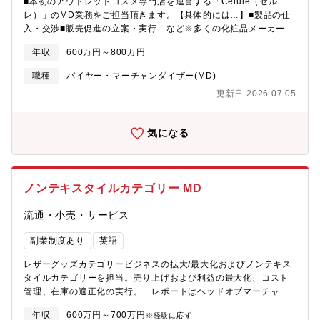
■本初のアウトレットコスメ専門店を運営する「Celule（セル
レ）」のMD業務をご担当頂きます。【具体的には…】■製品の仕
入・交渉■販売促進の立案・実行 など※多くの化粧品メーカーと
の取引や仕入れ・交渉を行いますので、ドラッグストア・バラエ
年収
600万円～800万円
ティショップ・GMSなどで商品バイヤーやMD経験のある方は、
これまでの業務経験や人脈を活かしていただける仕事です。ま
職種
バイヤー・マーチャンダイザー(MD)
た、仕入・交渉だけではなく、販売促進の立案・実行など、現場
更新日 2026.07.05
と連動した業務も担当していただきます。 【Celule（セルレ）と
は…】■全国のショッピングモールやアウトレットモールに出店し
ており、（ピアスグループの製品だけではなく、）メーカーの枠
気になる
を超えて、様々な化粧品メーカーの製品を取り扱っています。各
メーカーのパッケージリニューアル前の製品や、販売終了製品な
どのうち、魅力的な製品を仕入れ、アウトレットコスメとしてお
客様にお得な価格で販売する事業形態です。★セルレ株式会社
ノンテキスタイルカテゴリー MD
HP★ http://www.celule.jp/◎同社について◎■ 1947年の創業以
来、ピアスグループでは美容と健康の本質を見つめ、お客様が毎
流通・小売・サービス
日をいきいきと過ごせる、他にはない強さと魅力をもつ製品を世
に送り出してきました。「業界初」「日本初」となる製品も多く
副業制度あり
英語
生み出し、お客様の明日の輝きを支えています。(※日本初、肌タ
イプ別に使い分ける化粧水の販売、業界初、乳化技術を生かした
レザーグッズカテゴリービジネスの拡大/最大化およびノンテキス
乳化ファンデーション、業界初マットタイプのアイライナー
タイルカテゴリーを担当。売り上げおよび利益の最大化、コスト
等)■ピアスグループは、美容と健康のあらゆるニーズに対応する
管理、在庫の適正化の実行。 レポートはヘッドオブマーチャン
ため、「多ブランド戦略」を推進しています。化粧品をはじめ、
ダイジング。【主な職務・職責 】■LG（レザーグッズ）商品に関
医薬品、機能性食品の製造販売、エステティック、まつげエクス
年収
600万円～700万円
※経験に応ず
するMD業務全般。リテールへの適正アソートメント/商品管理/在