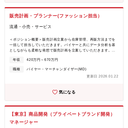
ィーな昇給昇格も可能。新卒3年目で役職者に昇格したり、営業部
から他の部署のリーダーに異動してマネジメントを行っている者
も！【募集背景】2015年の創業以来、ジュエリーの買取・販売事
販売計画・プランナー(ファッション担当）
業を展開してきた同社は、「宝石の仕入れ～加工～販売まで一貫
した物流生産システム」「社会的意義の高い人・社会・環境に配
流通・小売・サービス
慮した再利用商品」で注目を集めています。「世界一質が高い」
と言われる日本の中古品。香港をはじめとする海外支社を通じ
＜ポジション概要＞販売計画立案から在庫管理、再販方法までを
て、質の高い買取りサービスを途上国に輸出するため、持続可能
一括して担当していただきます。バイヤーと共にデータ分析を基
な社会を実現するため、「再生宝石事業」を2026年までに確立し
としながらも柔軟な発想で販売計画を立案していただきます。フ
ていきます。今期386億円着地、来期500億円を目指すにあたり、
ァションカテゴリーをご担当頂きます。【職務内容】●販売計画
業績向上に直結する営業部メンバーを募集致します。
年収
420万円～670万円
（売上予測・利益)立案とその管理運営●販売計画に基づいた商品
発注額の設定●在庫管理（計画立案とその運用）●データ（数値）
職種
バイヤー・マーチャンダイザー(MD)
分析など※当社のマーチャンダイジングは、買付業務を行うバイ
更新日 2026.01.22
ヤーと数値的な分析を行うプランナーがパートナーとなり、協業
して仕事を進めます【募集背景】事業拡大に伴う増員募集となり
ます。【魅力点】★販売計画立案～在庫管理までの一貫したフロ
気になる
ーを担当することが可能であり、裁量権を強く持ってご就業が可
能です！★ワークライフバランスにも長けており、「あなたらし
い」働き方が実現可能です。【組織構成】プランニング部：約40
名
【東京】商品開発（プライベートブランド開発）
マネージャー