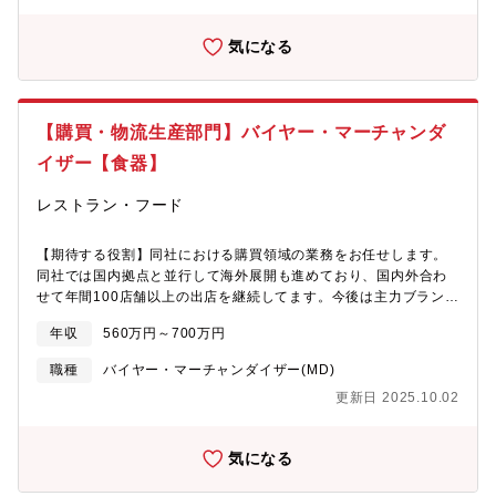
カテゴリーの商品開発に携わることができます。■スピード感のあ
る開発プロセス: 同社は市場の変化に迅速に対応することが求めら
気になる
れる環境です。商品開発者は短期間での商品開発や改良を通じ
て、市場競争力を維持・向上させることができます。■消費者との
直接的な接点: 同社の店舗は日常的に多くの消費者が訪れます。商
品開発者は消費者のフィードバックを収集し、商品の改良や新商
【購買・物流生産部門】バイヤー・マーチャンダ
品の開発に活かすことができます。■ブランドの強みとリソース:
同社は国内外で知名度の高いブランドであり、広範な販売網や豊
イザー【食器】
富なリソースを有しています。商品開発者はこれらのリソースを
活用しながら、自身のアイデアを実現することができます。同社
レストラン・フード
での商品開発はやりがいや成長の機会が豊富なものとなっていま
す。【求める人物像】■食品開発経験: 食品製品の開発に関する実
【期待する役割】同社における購買領域の業務をお任せします。
務経験が必要です。これには新商品の開発から既存商品の改良ま
同社では国内拠点と並行して海外展開も進めており、国内外合わ
で、幅広い経験が求められます。■食品科学の知識: 食品の成分、
せて年間100店舗以上の出店を継続してます。今後は主力ブランド
加工技術、保存方法などに関する基本的な知識が必要です。■製造
の深化（焼肉・ラーメン・ゆず庵）、新業態店新事業開発（カフ
プロセスの理解: 食品の製造プロセスや原材料の選定に関する理解
年収
560万円～700万円
ェ・とんかつ・中華など）、海外事業の拡大（中国・ASEAN・米
が必要です。これには製造技術や品質管理の知識も含まれます。■
国での多店舗展開）も見据えており、長期的には「業態開発型リ
創造性と市場の洞察力を持ち、消費者のニーズを理解し、それに
職種
バイヤー・マーチャンダイザー(MD)
ーディングカンパニー」の実現を目指しています。こうした背景
基づいて革新的で魅力的な商品を開発できる能力が重要です。ま
更新日 2025.10.02
からますます購買領域における業務は増加することが想定されて
た、チームでの協力やプロジェクトのリーダーシップ能力も求め
おり、この領域において事業戦略に沿った業務を遂行していただ
られます。食品業界や小売業界での経験や知識、トレンドや競合
くことを期待します。【職務内容】同社が展開する飲食店で使用
他社の動向に敏感であることも重要です。
気になる
する下記の商材について選定、価格交渉、在庫管理等を担ってい
ただきます。（取扱い商材）・食器・備品・厨房器具・ユニフォ