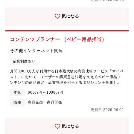
段交渉・契約、社内でも各事業担当者との交渉を行います。＊
理・原価管理・製造パートナーとの調整による生産～納品までの
OEMの購買や交渉、PB開発などの経験も活かせます。■品質管理
スケジュール管理と原価算出・予算内での生産・在庫コントロー
部門との連携品質管理担当者のチェックや検査機関への書類提出
ルの徹底と遅延・コスト超過への早期対応■物流・在庫オペレーシ
気になる
等を通してお客様へ安心・安全な商品を提供します。取引先の展
ョンの構築・倉庫・物流業者との連携による保管・配送の最適化
示会や勉強会へ参加することで自身のスキル向上も可能。新食材
と効率的な出荷体制の確立■需給計画・生産計画の策定・販売デー
の知識を活かして、次のヒット商品を生み出すきっかけを生み出
タと市場動向の分析に基づくカテゴリ・チャネル別の需給計画と
すことを期待しています。＊新メニューは毎月出ており、チャン
生産計画の立案・発注数量と在庫水準の最適化■サプライヤー折
コンテンツプランナー （ベビー用品担当）
ス多数！【所属部署】事業本部 商品部 13名部長1名 マネージ
衝・調達業務・国内外サプライヤーとの交渉による製造ライン確
ャー2名 メンバー10名
保、納期調整、コスト交渉、契約締結・安定供給と品質向上に向
その他インターネット関連
けた協力関係の構築■品質管理・改善対応・品質チェック体制の整
備と不良・クレーム発生時の原因分析・改善策の実行・再発防止
副業制度あり
策の実施によるブランド価値の維持■クロスファンクショナル連
月間3,000万人が利用する日本最大級の商品比較サービス「マイベ
携・企画、販促、販売、マーケティング、財務などとの連携によ
スト」において、ユーザーの購買意思決定を支えるベビー用品コ
る需要変動・施策情報の共有・IPホルダーやライセンシーとの調
ンテンツの商品選定・品質管理を担当するポジションを募集しま
整による権利・供給両面での事業推進■継続的改善活動・KPIの監
す。私たちは、特定のメーカーやブランドに偏ることなく、市場
視・分析による改善策の実行と在庫回転率向上、リードタイム短
年収
600万円～1008万円
全体を俯瞰しながら、ユーザーが「自分に合った良い商品」を選
縮、コスト削減の推進・SCMオペレーションの高度化
べるようにするサービスを展開しています。本ポジションでは、
職種
商品企画・商品開発
「とても満足できる商品」を見つけるための商品選定・検証プロ
更新日 2026.06.01
セスの確立、コンテンツ品質の管理まで、一貫して担当します。
ベビー用品のバイヤー・MD・商品企画として培ってきた市場分析
力や“モノを見る目”を活かし、企業の販売戦略に縛られず、中立的
気になる
な立場で市場全体を比較・評価できる環境です。また、データ分
析や検証結果をもとに、よりロジカルに「本当に良い商品」を導