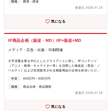
職種
購買・調達
購買条件（価格・契約条件など）の交渉■サプライヤー開拓・新規
サプライヤーの開拓（メーカー、商社、卸、パッカー、工場、物
更新日 2026.07.24
流会社など）■購買戦略の企画・購買方針および購買計画の策定・
市場価格動向の調査・新規購買ルートの開拓■取引先管理・既存取
引先との関係構築・品質・納期管理■受発注業務・社内からの受注
気になる
管理・委託業者への発注業務■商品開発支援・新規原材料の提案・
商品開発部門との連携※月2～3回程度の出張が発生します。【ポ
ジションの魅力】■外食企業のSCMを担う重要ポジション全国約
1,200店舗に食材を供給する同社において、購買は事業運営の中核
IP商品企画（販促・MD）/IP×販促×MD
機能の一つです。食材の安定供給と原価コントロールを通じて企
業競争力に直接貢献できます。■商品開発にも関われるバイヤー商
メディア・広告・出版・印刷関連
品開発部門と連携し、新メニュー開発に関わる食材提案などにも
携わるため、単なる購買業務にとどまらないバイヤー経験を積む
大手流通企業を中心としたクライアントに対し、IPコンテンツ
ことができます。■複数ブランドの食材調達に携われる「松屋」
（アニメ・映画・キャラクター等）を活用した販促品（景品・ノ
「松のや」「マイカリー食堂」など複数業態の食材調達を担当す
ベルティ）および店頭販売される物販商品の企画を担当いただき
るため、幅広い食品購買経験を積むことができます。■安定した経
ます。また、企画だけを切り出して担当するのではなく、IPを活
営基盤東証プライム上場企業として安定した経営基盤を有してお
年収
400万円～600万円
用した企画を起点に、販促（集客）と物販（売上）の両面を見据
り、長期的にキャリアを築ける環境です。
えた「IP×販促（SP）×MD（物販）」のトータルプロデュースに
職種
商品企画・商品開発
関わります。企画コンセプト設計から制作進行、納品までを一気
更新日 2026.07.29
通貫で担い、周囲と連携しながら商品や企画を形にしていくポジ
ションです。販促と物販の両軸に関わることで、「考える」だけ
で終わらない企画を実現できる点が、本ポジションならではの魅
気になる
力です。【業務内容】IPを活用した販促品・物販商品の企画を中