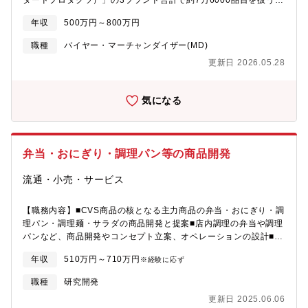
ダードプロダクツ）」の3ブランド合計で約7万6000品目を扱う同
社において毎月投入される新商品は約1600品目です。低価格帯で
年収
500万円～800万円
ありながらも高品質を担保する同社の商品において、商品部の重
要性は今後益々高まります。■職務内容商品部にてバイヤー（商品
職種
バイヤー・マーチャンダイザー(MD)
企画・仕入）の業務をお任せ致します。世界中24の国と地域に展
更新日 2026.05.28
開している『DAISO（ダイソー）』で販売される商品アイテム数
は業界最多の76,000点。取引先様は45カ国千数百社にのぼり、毎
月1,200アイテムの新商品を企画・開発しています。市場・他社情
気になる
報の調査、PB商品の企画・開発、メーカー様との仕入交渉・折
衝、商品の改廃、製造現場視察及びチェック、店舗での陳列イメ
ージ、販売指示書の作成など、企画～店舗での販売まで川上から
川下まで幅広く担当していただきます。常に市場のトレンドや他
弁当・おにぎり・調理パン等の商品開発
社商品・お客様の動向をキャッチしていただき、常に時代の最新
を進む商品力を維持するためには、分析力・他応力・判断力を必
流通・小売・サービス
要とするポジションです。■募集背景同社が中長期で達成をめざ
す、「国内外1万店舗・売上高1兆円」の目標達成に向けた組織強
化の為。
【職務内容】■CVS商品の核となる主力商品の弁当・おにぎり・調
理パン・調理麺・サラダの商品開発と提案■店内調理の弁当や調理
パンなど、商品開発やコンセプト立案、オペレーションの設計■数
値分析や市場調査からのカテゴリー政策の立案と効果的な発売ス
年収
510万円～710万円
※経験に応ず
ケジュール管理【魅力】■イノベーションの推進: 同社は常に新し
い商品やサービスを提供することに力を入れています。商品開発
職種
研究開発
者として、革新的なアイデアを形にし、市場に導入することがで
更新日 2025.06.06
きます。■多様な商品カテゴリー: 商品開発者として、さまざまな