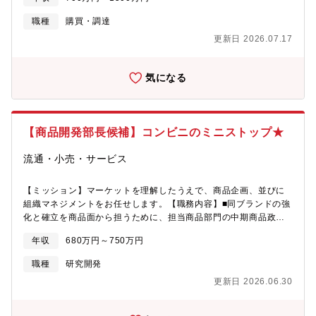
築業務■在庫管理、商品登録業務■新規取引先開拓業務■マネジメン
ト【出張頻度】週3～4日、日本全国及び海外への出張がございま
職種
購買・調達
す。
更新日 2026.07.17
気になる
【商品開発部長候補】コンビニのミニストップ★
流通・小売・サービス
【ミッション】マーケットを理解したうえで、商品企画、並びに
組織マネジメントをお任せします。【職務内容】■同ブランドの強
化と確立を商品面から担うために、担当商品部門の中期商品政策
（品揃えカテゴリーの改廃、売場構成の改善、価格政策等）、商
年収
680万円～750万円
品開発計画を立案し、進捗を管理する。また、取引先政策、原材
料調達政策、物流等の合理化策を併せて計画し、実行する。それ
職種
研究開発
により、お客さまに支持される商品を開発・調達し、加盟店の売
更新日 2026.06.30
上総利益増大に寄与する。■年間、半期、月次の推薦商品計画およ
び売上総利益率予算、経費予算を立案し、進捗を管理する。ま
た、仕入割戻し契約と進捗管理を実施し、店舗への配分を決定す