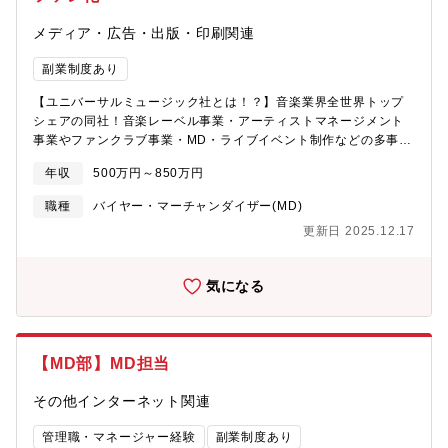
画できます。■安定した経営基盤と挑戦できる風土・8期連続増
メディア・広告・出版・印刷関連
配、自己資本比率54%超と財務基盤が安定しています。・安定性
の上で、新業態開発やDX・ESGといった挑戦を後押しする社風で
副業制度あり
す。
【ユニバーサルミュージック社とは！？】音楽業界全世界トップ
シェアの同社！音楽レーベル事業・アーティストマネージメント
事業やファンクラブ事業・MD・ライブイベント制作などの多事業
展開を実施しております。「テイラースウィフト」や「Ado」・
年収
500万円～850万円
「藤井 風」など邦楽・洋楽を問わない有名アーティストも所属し
ており、洋楽人気を日本に、邦楽人気を全世界へ展開を実現すた
職種
バイヤー・マーチャンダイザー(MD)
めに更なる成長を実現します！【役割の内容】BRAVADOはユニ
更新日 2025.12.17
バーサルミュージックグループに属し、約40か国で展開するアー
ティストマーチャンダイジングのリーディングカンパニーで、日
本ではユニバーサルミュージックジャパンの一つのレーベルとし
気になる
て運営されています。「アーティストとファンを音楽とファッシ
ョンで繋ぎ、新しいマーケットを開拓する」、その役割を担うの
がBRAVADOです。今回募集するのは、アーティストのライセン
ス業務において、クライアントとBRAVADO（UK/USオフィス）
【MD部】MD担当
との連携を行うことを中心とし、並行してライツを活用したリテ
ールビジネスを遂行できる人材で、将来のマネージャー候補で
その他インターネット関連
す。海外関係部門との連携も積極的に行うため、国際的な感覚が
必要となります。海外アーティストを中心としたライセンス及び
管理職・マネージャー経験
副業制度あり
リテールビジネスのリーディングカンパニーの一員として、国内