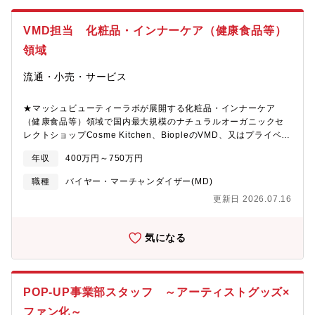
ーム■調達業
務
VMD担当 化粧品・インナーケア（健康食品等）
調達備品の数量、規格、価格の方針決定・情報収集（市場価格調
査、調達備品、物流の検討）・仕入価格の交渉及び決
領域
■在庫管理・出数を把握し需要量を予測しながら在庫量を管
流通・小売・サービス
■品質管理・食器、備品、厨房器具、ユニフォーム等の規格及び品
★マッシュビューティーラボが展開する化粧品・インナーケア
質の管
（健康食品等）領域で国内最大規模のナチュラルオーガニックセ
レクトショップCosme Kitchen、BiopleのVMD、又はプライベー
【本ポジションの魅力】■業界トップブランドでのキャリア形成・
トブランドCelvoke、SNIDEL BEAUTYのVMDとして、幅広い業
「焼肉きんぐ」「丸源ラーメン」「ゆず庵」など、各業態でトッ
年収
400万円～750万円
務をお任せいたします。「モノを売る」だけではなく、「ライフ
プクラスのシェアを持つブランドを展開しています。・ 成長産業
スタイルや価値観を伝える」VMDのあり方を追求し、顧客体験を
（外食）の中でも確固たるポジションで経験を積むことができま
職種
バイヤー・マーチャンダイザー(MD)
最大化するためのVMD戦略の立案から実行までを一貫して担って
す。■多様なキャリアパスと新業態開発への挑戦機会・新ブランド
更新日 2026.07.16
いただけるポジションです。＜具体的な職務＞・ブランドコンセ
創出や海外展開が加速しており、商品開発・マーケティング・事
プトに基づいたフェア・販促物・店舗レイアウトの立案作成及び
業企画など幅広い職種で活躍できます。・中途入社でも、成果次
店舗への指示落とし込み・店頭/アウトポストイベント/展示会など
第で新業態やプロジェクトの責任者を任されるチャンスにあふれ
気になる
の計画立案、進行管理、施工・アクリル什器やディスプレイツー
ています。■人財育成を重視した企業文化・「理念型人財育成」
ル、コルトン看板などの企画制作管理・店舗の什器レイアウト、
「D&I推進」に積極的。女性管理職や外国籍社員の登用も進めてい
什器デザインなど※コレクションや新商品の発売に合わせて月1回
ます。・研修制度・自己表現を尊重するカルチャーがあり、中途
程度の什器入替があります。＜募集背景＞事業拡大による人員強
でも早期に組織に溶け込める環境です。■グローバル展開に携われ
POP-UP事業部スタッフ ～アーティストグッズ×
化のため募集をおこなっております。
るチャンス・中国・ASEAN・米国など海外出店を拡大中です。・
ファン化～
語学や異文化マネジメントを活かして、海外事業の立ち上げに参