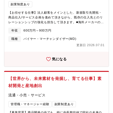
副業制度あり
【お任せする仕事】法人顧客をメインとした、新規取引先開拓・
商品仕入/サービス企画を進めて頂きながら、既存の仕入先とのリ
レーションシップの強化も担当して頂きます。■海外メーカーの新
規開拓、取引契約の締結、輸入現場の声のリサーチ、展示会等で
年収
600万円～900万円
の情報収集、取引先との商談設定、条件交渉、契約締結■商品仕
入、サービス企画取扱商品の選定、月額等のサービス設計、運用
職種
バイヤー・マーチャンダイザー(MD)
フロー構築■既存メーカーとのリレーションシップ強化定期的な情
更新日 2026.07.01
報交換、取引高に対しての条件交渉、販促協力等の共同企画■社内
のマーケッティング、PR、営業、コーディネーターへの情報共有
社内共有資料の作成・配信・勉強会の実施 【募集背景】現在当社
気になる
では600ブランド12万種の家具を取り扱っており、今後は日本国
内ではなく海外ブランドの開拓も行っていくことがミッションに
なっております！【組織構成】メンバー1名のみ【ポジションの魅
力】家具のサブスクリプションサービス「subsclife (サブスクラ
【世界から、未来素材を発掘し、育てる仕事】素
イフ) も運営している当社。法人、個人と幅広い顧客のその先のニ
ーズにも長期的に寄り添う商品に携わることができます。また、
材開発と産地創出
ファイナンスについて強いパートナーが多く、様々なビジネスの
視点が身につくのも面白みの一つです。 また弊社の共創型ショー
流通・小売・サービス
ルーム兼オフィス【The museum】に展示している家具は各メー
カー様から協賛いただくことで成り立っている空間になります。
管理職・マネージャー経験
副業制度あり
協賛いただける家具メーカー様の開拓や実際にどこにどのブラン
【募集背景】商品開発の中でも、特に中長期目線で同社の未来の