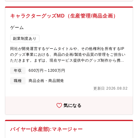
き出す経験が積めます。「売るための商品選定」ではなく、「ユ
ーザーが自分にあったものを選べるサービスをつくるための商品
キャラクターグッズMD（生産管理/商品企画）
選定」をしていただきます。【具体的な業務内容】■商品選定・検
証プロセスの品質管理・検証項目の過不足チェック・評価項目の
ゲーム
適切性チェック・検証コンテンツの記載情報の正確性チェック・
商品選定の妥当性評価（市場動向や販売データをもとに、掲載商
副業制度あり
品の網羅性・公平性を確保）■コンテンツの品質管理・担保・人気
ランキング掲載商品の妥当性評価と選定基準のアップデート・コ
同社が開発運営するゲームタイトルや、その他権利を所有するIP
ンテンツのクオリティチェックと改善提案・掲載商品のデータ
のグッズ事業における、商品の企画/製造や品質の管理をご担当い
（検証結果・スペック情報）の正確性チェック・選び方・商品紹
ただきます。まずは、現在サービス提供中のグッズ制作から携わ
介文・検証データの整合性チェック【本ポジションの魅力】■バイ
っていただく予定です。【具体的な業務内容】■グッズの企画開発
ヤー・MD出身の方へ・企業戦略や販売目標に縛られず、ユーザー
年収
600万円～1200万円
（MDマップ制作、新商品企画など）■グッズの見積もり～入稿～
本位で商品を選定できる・市場全体を公平に見渡し、培った“目利
製造～納品まで■生産管理、商品／在庫管理■サプライヤーや協力
職種
商品企画・商品開発
き力”を公正な比較に活かせる・「売るため」ではなく「選ばれる
工場との折衝■製造ライン、納期の調整、メーカーの選定・拡大・
ためのコンテンツ」を生み出せる■商品企画出身の方へ・自社・他
更新日 2026.08.02
見直し■アイテムのクオリティ向上■製造に関する発注書・請求書
社を問わず、全ての商品を同じ基準で比較・評価できる・ユーザ
の対応、報告■製造チームの業務管理 【配属部署について】マー
ーが“自分に合った商品”を選べる情報設計・構造づくりに関われ
ケティングやプロモーション、イベント興行やグッズ制作など幅
る・「商品の強みを伝える」から「ユーザーの選択を支える」
気になる
広くコンテンツビジネスを展開する事業部です。役員直下の新規
へ、キャリアを進化させられる
事業となるため、裁量を持って企画を推進することができます。
ご自身のアイディアを形にできる、やりがいのあるポジションで
す。また、グッズ事業とリアルイベントのブース展開を行ってい
バイヤー(水産部):マネージャー
ただくため、幅広い業務に裁量を持って携わることができます。