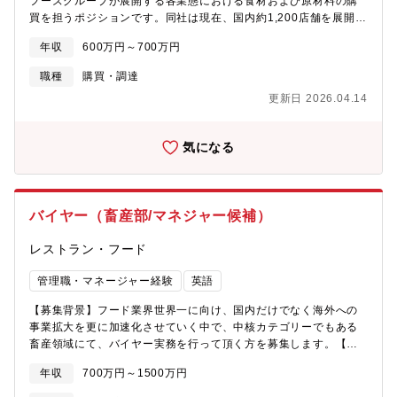
フーズグループが展開する各業態における食材および原材料の購
資格補助補足＞■入社時事業研修■ロジカルシンキング研修■マーケ
買を担うポジションです。同社は現在、国内約1,200店舗を展開
ティング研修、ダイレクトマーケティング研修■クリエイティブ研
し、年間100店舗規模での出店拡大を進めており、安定的な食材供
年収
600万円～700万円
修 他＜その他補足＞■テレワーク■企業型DC（企業型確定拠出年
給と原価コントロールは事業成長を支える重要なテーマとなって
金）制度 ■自社通販商品社割制度 ■エンタメチケット割引制
います。本ポジションでは、既存取引先との関係構築を基盤とし
職種
購買・調達
度 ■慶弔見舞金 ■服装自由■勉強会の参加、書籍の購入など会社
ながら、原材料の安定調達や新規サプライヤーの開拓、購買条件
負担 ■健康診断 ■時間限定・地域限定正社員制度 ※パパママ
更新日 2026.04.14
の交渉などを通じて、品質・コスト・供給の最適化を推進してい
社員が多く働いています
ただきます。また、商品開発部門や物流部門とも連携しながら、
新規メニュー開発に伴う原料選定や新規食材の提案などにも関わ
気になる
り、同社の競争力強化に貢献していただくことを期待していま
す。【募集背景】松屋フーズは現在、売上高1,542億円（2025年3
月期実績）と業績は好調に推移しており、今後は年間100店舗規模
での出店拡大を予定しています。店舗数の増加に伴い、食材調達
バイヤー（畜産部/マネジャー候補）
の重要性はさらに高まっており、安定供給とコスト最適化を両立
する購買体制の強化が求められています。また、同社は牛めし業
レストラン・フード
態だけでなく、「松のや」「マイカリー食堂」など複数ブランド
を展開しており、商品ラインナップの拡充に伴い、食材調達の高
管理職・マネージャー経験
英語
度化やサプライヤー開拓の重要性が増しています。こうした背景
から、購買体制の強化を目的としてバイヤーポジションを募集す
【募集背景】フード業界世界一に向け、国内だけでなく海外への
ることとなりました。【業務内容】松屋フーズグループが展開す
事業拡大を更に加速化させていく中で、中核カテゴリーでもある
る各業態で使用する食材・原材料の購買業務を担当いただきま
畜産領域にて、バイヤー実務を行って頂く方を募集します。【職
す。商品開発部門、物流部門などと連携しながら、食材の安定供
務内容】■畜産物の仕入れ、販売業務■畜産物に関わる商物流の構
給とコスト最適化を実現する購買業務を推進していただきます。■
年収
700万円～1500万円
築業務■在庫管理、商品登録業務■新規取引先開拓業務■マネジメン
購買業務・食材および原材料の調達・購買先の選定および調整・
ト