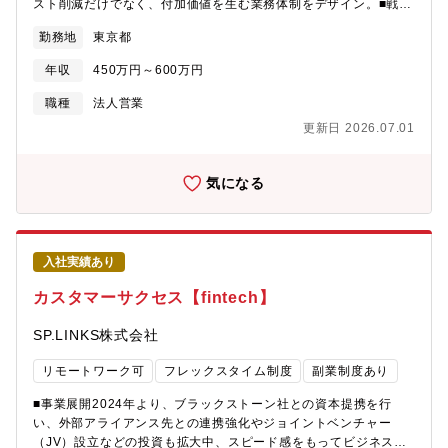
プとして第二創業期に突入、チーム拡大に伴う募集となります。
スト削減だけでなく、付加価値を生む業務体制をデザイン。■戦略
新規事業・大型案件の増加に加え、AI/DX推進の最前線を担い、AI
的パートナーシップの構築 導入後の効果検証（データ分析）に基
勤務地
東京都
技術を核としたソリューションを市場に浸透させる営業戦略の立
づき、継続的な業務改善（PDCA）や新たなDX施策を提案し、顧
案と実行が急務となっています。現在、組織の再構築・営業基盤
客の事業成長にコミット■顧客の経営課題・セキュリティ課題の発
年収
450万円～600万円
のアップデート・AI/DX活用が加速する中で、将来リーダーを任せ
掘のためのマーケットや顧客ニーズの把握と分析■サービスの安定
られるメンバーを新たに複数募集します。
運用、改善・強化に向けたオペレーション部門との連携・協働、
職種
法人営業
クロスセル・アップセルの提案【魅力】クライアント企業の課題
更新日 2026.07.01
に対し、当社BPOサービスを用いた業務設計・提案・運用フォロ
ーを行います。今後は、 AI/DXを組み込んだソリューション提案
が増えていきます。＜ 得られる「3つの価値」＞①課題解決の
気になる
「深さ」 顧客の「人手が足りない」という声の裏にある、本質的
な経営課題に踏み込みます。単なるリソース提供に留まらず、課
題を抽出～仕組みの再設計まで、課題を根幹から解決することが
可能です。②提案の「幅広さ」当社はAI化や自動化の取り組みが
入社実績あり
急速に進んでおり、営業もAIを前提にした提案が必須。「AIでど
こを自動化できるか・人が介在すべき部分はどこか」を一緒に設
カスタマーサクセス【fintech】
計でき、市場価値の高いスキルを自然に獲得できます。③社会へ
の「影響力」 誹謗中傷やフェイクニュースといったネット上のリ
SP.LINKS株式会社
スクから人々を守り、企業のブランド価値を向上させます。自ら
の提案が「ネットの安心・安全」という社会インフラを日々支え
リモートワーク可
フレックスタイム制度
副業制度あり
て社会貢献性の高さが大きなやりがいです。【募集背景】SNS・
ネット監視サービスで国内トップシェアクラスを誇る同社。伸長
■事業展開2024年より、ブラックストーン社との資本提携を行
見込みのサイバーセキュリティ領域で、東証プライム上場グルー
い、外部アライアンス先との連携強化やジョイントベンチャー
プとして第二創業期に突入、チーム拡大に伴う募集となります。
（JV）設立などの投資も拡大中、スピード感をもってビジネス拡