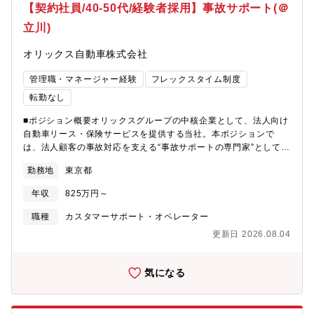
【契約社員/40-50代/経験者採用】事故サポート(＠
立川)
オリックス自動車株式会社
管理職・マネージャー経験
フレックスタイム制度
転勤なし
■ポジション概要オリックスグループの中核企業として、法人向け
自動車リース・保険サービスを提供する当社。本ポジションで
は、法人顧客の事故対応を支える“事故サポートの専門家”として、
事故受付から解決までの進捗管理・関係各所との調整を担ってい
勤務地
東京都
ただきます。現場対応ではなく、専門性・判断力・調整力を活か
すデスクワーク中心の業務です。【職務内容】・事故受付後の進
年収
825万円～
捗管理、損害保険会社との連携・事故対応状況の確認および営業
部門へのフィードバック・営業部門・リスクコンサルティング部
職種
カスタマーサポート・オペレーター
門と連携した事故対応サポート・顧客ニーズに応じた事故対応フ
更新日 2026.08.04
ローの構築、説明会の実施・事故データの分析、事故分析レポー
トの作成・営業部門からの事故対応に関する相談対応【組織構
成】セーフティーサービス部（損害保険代理店業務）全国で102名
気になる
が在籍し、同様の業務を行うメンバーと連携しながら業務を進め
ます。 ・浜松町勤務：男性7名、女性0名・立川勤務 ：男性10
名、女性36名・名古屋勤務：男性2名、女性0名・大阪勤務 ：男