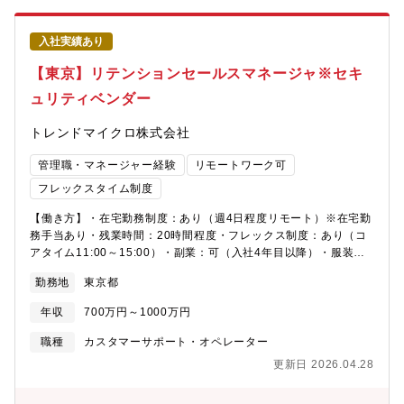
件整理から関係者調整・進行管理まで主導。◆ カスタマーサクセ
ス伴走支援 定期打合せを通じた活用状況のモニタリング・改善提
入社実績あり
案。クライアントが自走できる状態を目指した継続支援。◆ 問い
合わせ対応・ナレッジ蓄積 メール・電話等での操作説明・サポー
【東京】リテンションセールスマネージャ※セキ
ト。対応事例をナレッジ化し、チーム全体の支援品質向上に貢
ュリティベンダー
献。
トレンドマイクロ株式会社
管理職・マネージャー経験
リモートワーク可
フレックスタイム制度
【働き方】・在宅勤務制度：あり（週4日程度リモート）※在宅勤
務手当あり・残業時間：20時間程度・フレックス制度：あり（コ
アタイム11:00～15:00）・副業：可（入社4年目以降）・服装：
自由【業務内容】エンタープライズ既存顧客の継続利用・拡張を
勤務地
東京都
促進するため、カスタマーサクセスの概念とデータドリブンアプ
ローチを活用した戦略的営業活動を行います。 同社主力サービス
年収
700万円～1000万円
のVision One統合プラットフォームの価値最大化を通じて、アカ
ウント営業、カスタマーサクセスマネージャー、セールスエンジ
職種
カスタマーサポート・オペレーター
ニア、サポートとの連携により、最適なセールス活動を実施しま
更新日 2026.04.28
す。 【具体的には】・顧客のRetention（維持）と
Expansion（拡大）を目的とした戦略の策定と実行・TELを中心