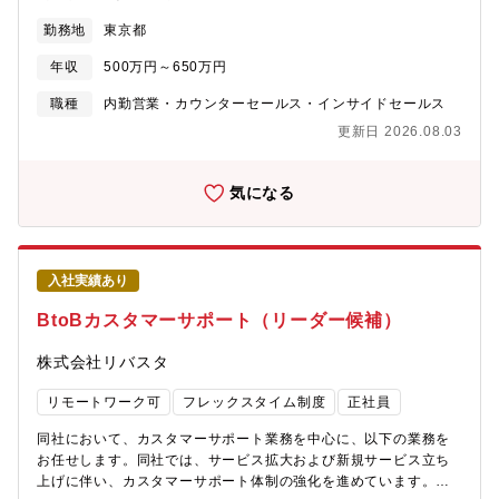
新規事業・大型案件の増加に加え、AI/DX推進の最前線を担い、AI
大を進めています。「決済代行会社」という枠組みを超え、これ
勤務地
東京都
技術を核としたソリューションを市場に浸透させる営業戦略の立
までにない新しい価値をともに創り上げていく存在へと成長す
案と実行が急務となっています。現在、組織の再構築・営業基盤
る、その強い意志を示すため2025年10月には社名をソニーペイメ
年収
500万円～650万円
のアップデート・AI/DX活用が加速する中で、将来リーダーを任せ
ントサービスからSP.LINKSへ変更することといたしました。■業
られるメンバーを新たに複数募集します。
務内容お客様が安心して当社決済サービスを利用し続けられるよ
職種
内勤営業・カウンターセールス・インサイドセールス
う、問い合わせ対応からFAQ整備、制度対応、業務改善まで幅広
更新日 2026.08.03
く担うカスタマーサクセス業務です。加盟店の体験価値向上と、
事業成長に直結する重要なポジションです。【詳細】(1) お問い合
わせ対応業務（約70％）既存加盟店からのメールでの問い合わせ
気になる
に対し、サービス利用方法や各種手続きについて対応。(2) WEB
FAQの作成・更新問い合わせ内容の傾向を分析し、自己解決率向
上を目的としたFAQ拡充を推進。(3) 告知メール・制度対応に関す
る全体施策業界の制度変更や機能アップデートなど、全加盟店に
入社実績あり
関わる情報発信・施策運用(4) 業務改善（RPA 活用含む）問い合
わせフローや事務業務における課題を発見し、RPA導入含む改善
BtoBカスタマーサポート（リーダー候補）
案の提案から実装までをリード。＜外部機関が認める対応力＞当
社は、世界最大級のサポートサービス業界団体 HDI（HDI-
株式会社リバスタ
Japan）が主催する「HDI格付けベンチマーク（クオリティ格付
け：メール）」で3年連続 三つ星を獲得。「顧客に寄り添う姿
リモートワーク可
フレックスタイム制度
正社員
勢」「丁寧なフォローアップ」が評価され、外部からも高品質な
サポートとして認められています。■募集背景キャッシュレス決済
同社において、カスタマーサポート業務を中心に、以下の業務を
の普及が進み、加盟店の業種や規模も多様化する中で、求められ
お任せします。同社では、サービス拡大および新規サービス立ち
るサポート内容は高度化しています。変化に対応し、より高品質
上げに伴い、カスタマーサポート体制の強化を進めています。単