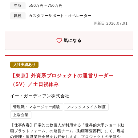
イアントとの商談┗ クライアントから受ける依頼・質問等の確
年収
550万円～750万円
認・回答┗ クライアントからの依頼を具体化しオペレーションへ
業務反映（フロー構築・判断基準などの周知）┗ 週次、月次、四
職種
カスタマーサポート・オペレーター
半期報告会にてクライアントへ報告＜日本語対応（社内向け）＞■
更新日 2026.07.01
オペレーターの業務状況の確認┗ 生産性・品質スコアを専用シス
テムから検証、必要に応じた改善実施■オペレーター管理（勤怠確
認・面談・契約更新手続き等）■週次、月次、四半期報告書を作成
気になる
■請求対応【募集背景】組織が拡大する中で、クライアントの前に
立ち、チームを牽引していただけるリーダー候補を募集します。
また、全社でDX推進をしながら、業務効率化の構築なども積極的
に携わっていただけます。【組織構成】・マネージャ：1名・スー
入社実績あり
パーバイザー：12名・オペレーター：185名【先輩社員の入社事
例（異業界からのキャリアチェンジ）】～リアルな転職実例をご
【東京】外資系プロジェクトの運営リーダー
紹介します。～■前職：旅行業界（海外仕入企画・リーダー経験）
（SV）／土日祝休み
■イー・ガーディアンへの転職理由「これまで培ってきた英語力と
顧客折衝経験を活かし、『IT関係×グローバルなクライアント折
イー・ガーディアン株式会社
衝』に挑戦したい」という想いから入社しました。■未経験からで
も安心して挑戦できる環境「スーパーバイザーの経験がない」
管理職・マネージャー経験
フレックスタイム制度
「これまで他業界で英語を使って接客や折衝をしていた」という
方も歓迎です。異業界出身の先輩が、グローバルキャリアへステ
上場企業
ップアップして活躍しています。【ポジションの魅力「グローバ
【仕事内容】日常的に数億人が利用する「世界的大手ショート動
ル × マネジメントで得られるキャリア」】【1】世界規模のプラッ
画プラットフォーム」の運営チーム（動画審査部門）にて、現場
トフォームに直接関わる希少な経験■日常的に数億人が利用する大
の管理・運営業務全般をお任せします。プロジェクトの予算やチ
手ショート動画プラットフォームの動画審査という、社会インフ