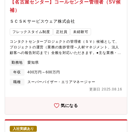
【名古屋センター】コールセンター管理者（SV候
のあるセンターを目指す。
補）
ＳＣＳＫサービスウェア株式会社
フレックスタイム制度
正社員
未経験可
コンタクトセンタープロジェクトの管理者（ＳＶ）候補として、
プロジェクトの運営（業務の進捗管理～人材マネジメント、法人
顧客への報告対応まで）全般を対応いただきます。●主な業務・メ
ンバーからのエスカレーション対応・プロジェクトの進捗管理
勤務地
愛知県
（納期や品質管理など）・人材管理・育成（勤怠管理、シフト調
整、研修対応、採用活動など）・運用マニュアル、フローの再設
年収
400万円～600万円
計・各種分析、報告、レポート●配属想定プロジェクトカーナビの
オンラインサービスに関する問合せ窓口、および案内窓口 等プ
職種
スーパーバイザー・エリアマネージャー
ロジェクトの規模は60～70名ほど。複数チームに分かれて業務を
更新日 2025.08.16
遂行します。その他、新規のプロジェクトが立ち上がる予定も複
数あり、ご本人の業務習得状況や適性、今後のキャリア志向をも
とに、プロジェクト管理者の役割や立ち上げ担当などに配置検討
気になる
を行う予定です。●入社後の流れまずはプロジェクトに配属とな
り、メンバー業務（問い合わせ対応）やメンバーをフォローする
リーダーの立場として業務を対応いただきます。その後、業務習
得状況を確認しながら、入社半年～1年後にはＳＶ（プロジェクト
入社実績あり
管理者）として業務対応をいただくことを想定しています。