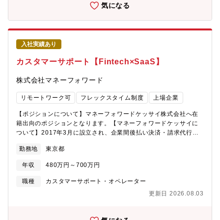
とした顧客・パートナーとのダイレクトコミュニケーションによ
気になる
る機会の可視化と予測・クレジットモデル（消費型課金）の最適
化による利用率向上と消費率拡大施策の実行・解約防止・新製品
への移行・複数年更新の営業活動実施・リアルタイムダッシュボ
ードを活用したデータドリブンな活動とリスクスコアリング・受
入社実績あり
注までのパイプライン管理とCSQL（Customer Success
Qualified Lead）の創出活動・アカウント営業、カスタマーサク
カスタマーサポート【Fintech×SaaS】
セス、セールスエンジニア、サポートエンジニアと連携した顧客
ライフサイクル管理・カスタマージャーニーマップに基づくプロ
株式会社マネーフォワード
アクティブ・インターベンション（早期介入）プログラムの実
行・コールセンターマネジメント・地方拠点及びパートナー・顧
リモートワーク可
フレックスタイム制度
上場企業
客への出張・訪問【業務の魅力】・プラットフォーム型ビジネス
の最前線体験： Vision Oneの成長戦略を牽引 することがで
【ポジションについて】マネーフォワードケッサイ株式会社へ在
きます。 ダイレクトコミュニケーションによるB to B既存顧客
籍出向のポジションとなります。【マネーフォワードケッサイに
との継続率・関係性向上活動における豊富なビジネス経験を積む
ついて】2017年3月に設立され、企業間後払い決済・請求代行サ
ことができます。営業・カスタマーサクセス・マーケティング視
ービス『マネーフォワード 掛け払い』売掛金早期資金化サービス
勤務地
東京都
点を統合したビジネスドライブの実感を持つことができます。・
『マネーフォワード アーリーペイメント』、スタートアップ向け
次世代スキルの習得： AI・機械学習を活用したリスク予測と
資金調達サービス『マネーフォワード トランザクションファイナ
年収
480万円～700万円
データ分析能力の向上させることができます。 クレジットモ
ンス for Startups』、事業者向け請求書カード払いサービス『マ
デル（消費型課金）ビジネスの深い理解と運用経験を積むことが
ネーフォワード 請求書カード払い』を提供し、累計で2,800億円
職種
カスタマーサポート・オペレーター
できます。 リアルタイムKPIダッシュボードによるデータに基づ
以上の金額を取り扱う事業に成長しています。【業務内容につい
更新日 2026.08.03
いた意思決定能力の強化をすることができます。・成長市場での
て】中核事業である下記サービスにおいて、高いサービス品質と
挑戦機会： サイバーセキュリティ市場の成長領域における専
より高いユーザー価値を提供するカスタマーサポート、およびそ
門性構築につながります。 今年度の重点KPI（予算100%達
れを実現するチーム・仕組みを一緒に作り上げています。■企業間