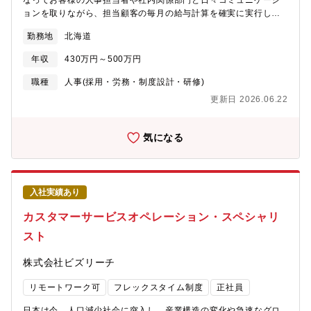
なってお客様の人事担当者や社内関係部門と日々コミュニケーシ
ョンを取りながら、担当顧客の毎月の給与計算を確実に実行しま
す。ルーティン作業だけでなく、常に変化する顧客の状況や課題
勤務地
北海道
を把握し、精度向上・効率化・属人化防止に向けた提案をするこ
とで運用を最適化し、顧客満足度を向上します。給与業務アウト
年収
430万円～500万円
ソーシング業界のリーディングカンパニーである当社だからこ
そ、絶対に止めることができない給与計算において重要な役割を
職種
人事(採用・労務・制度設計・研修)
担うことができます。顧客への提案力や、業務改善力・システム
更新日 2026.06.22
理解力など、給与計算はもちろん、その他の分野にも応用可能な
幅広いスキルが身に付く仕事です。【求める人物像】・社内外と
の交渉・調整が多く発生するため、コミュニケーションが得意な
気になる
方・お客様の求めている本質を考えることができる方・新しい知
識の習得に意欲的に取り組み、向上心の高い方・ミスが許されな
い給与計算において、全ての工程を確実に実行する丁寧さや計画
性を備えている方・顧客の課題や要望に着目し、解決方法を考え
入社実績あり
て提案することに喜びを感じられる方・チームで物事を進めるこ
とが好きな方・「100点が当たり前」である給与計算の重圧に耐え
カスタマーサービスオペレーション・スペシャリ
られる、精神的なタフさをお持ちの方配属先の仕事の全体像配属
スト
先となるプロセス部門は、東京（70名）、北海道（190名）、長
崎（35名）に拠点があります今回の勤務地は北海道となります
株式会社ビズリーチ
（※ご本人の意に沿わない転勤はございません。）入社後の業務
内容①スケジュール管理：給与計算に向けた勤怠実績など各種デ
リモートワーク可
フレックスタイム制度
正社員
ータの期限を顧客とすり合わせます。②問合せ対応：顧客人事担
当者からシステムの操作方法や課題の対応方法などについての問
日本は今、人口減少社会に突入し、産業構造の変化や急速なグロ