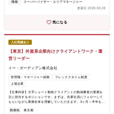
「共通ポイント」「決済」「マーケティングソリューション」を
が拡大しています。こうした変革を踏まえ、組織として成果を創
職種
スーパーバイザー・エリアマネージャー
手掛けているカスタマーサクセス部で働きませんか？共通ポイン
出できる運営体制の強化を目的に、本ポジションを募集します。
更新日 2026.06.28
トである「dポイント」開始以降、カスタマーサクセス部は様々な
■（2） ミッションコールセンター機能を通じて顧客接点の質と量
企業会中途採用を受け入れ、毎年大きな成長を遂げております。
を向上させ、顧客満足度と業績の双方に貢献することが本ポジシ
ドコモというフィールドで、日本に新しい価値を生み出す等、あ
ョンのミッションです。個々の応対だけでなく、組織として成果
気になる
なたの夢をかなえてみませんか？あなたがこれまで培ってきた
を創出する仕組みを構築し、営業部門と連携しながら顧客との関
「力」を、ドコモでフルに発揮してください。
係性を深めていくことで、同社が目指す顧客本位の営業モデルの
実現に寄与していただきます。■（3） 主な業務内容コールセンタ
ー機能を活用し、顧客接点創出の強化を通じて、顧客満足度およ
入社実績あり
び業績の向上につながる組織的成果の実現に寄与していただきま
す。＜顧客接点創出の強化＞・コールセンターにおける架電業務
【東京】外資系企業向けクライアントワーク・運
を通じた顧客接点の創出・拡大・顧客ニーズを踏まえたアプロー
営リーダー
チ方法の検討・改善・営業部門等と連携した顧客接点創出施策の
推進＜コールセンター運営・人材マネジメント＞・派遣社員の指
イー・ガーディアン株式会社
導・育成、業務品質の維持・向上・オペレーションの安定運営に
向けた管理・改善・顧客満足度・応対品質を意識した運営体制の
管理職・マネージャー経験
フレックスタイム制度
構築＜組織的成果の創出＞・顧客満足度向上および業績向上に資
する取り組みの企画・推進・定量・定性データを踏まえた成果検
上場企業
証と改善・チーム・組織として成果を上げる仕組みづくり■（4）
【仕事内容】大手ショート動画クライアントの動画審査の業務を
やりがい◎ 顧客接点の最前線で成果創出に直結する仕事センター
主に担当するポジションです。まずは、先輩社員にフォローして
を起点に顧客満足度と業績向上の双方に貢献でき、自身の取り組
もらいながら業務全体を理解していただきます。3ヶ月～半年を目
みが成果として見えやすい環境です。
途に、以下の業務を順にお任せしていきます。※業務での英語使
勤務地
東京都
用割合（日本語6：英語4）＜英語対応（社外向け）＞■外資系クラ