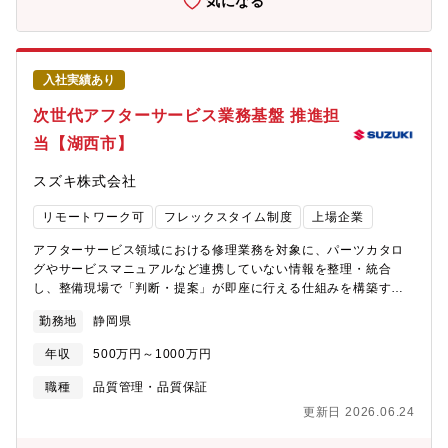
気になる
成、CSQL創出、消費率向上）への直接的貢献ができます。【その
後払い決済・請求代行サービス「マネーフォワード 掛け払い」与
他】従業員の”キャリア自律”を支援するための人事制度を設けてお
信・請求・入金管理・入金催促といった煩雑な請求関連業務を、
ります。ぜひご覧ください。・Vision, Mission, Core Value | ト
テクノロジーを駆使してお客さまに代わって実現する、SaaS ×
レンドマイクロ | トレンドマイクロ (JP) (trendmicro.com)・社員
Fintech × BPO（ビジネス・プロセス・アウトソーシング）のサ
入社実績あり
インタビューインタビュー | トレンドマイクロ株式会社 キャリア
ービスです。■個人事業主・法人向け事業用ビジネスカード「マネ
採用特設サイト (trendmicro.com)・同社は在宅勤務をはじめとし
ーフォワード ビジネスカード」従来のカードでは課題となってい
次世代アフターサービス業務基盤 推進担
たテレワークとオフィスワークを組み合わせたハイブリットな働
た会計処理の効率化や、与信枠の上限不足、使い込みや不正利用
当【湖西市】
き方を推奨しており、各人が生産性とチームワークを意識した上
の防止を実現する、次世代のビジネスカードサービスです。弊社
で、柔軟な働き方を選択しています（※居住地：勤務予定地から
のカスタマーサポートは、お客さまのテクニカルサポートに留ま
スズキ株式会社
在来線で150分以内の指定あり）
らず、お客さまの事業を真にサポートする集団を目指していま
す。【ポジションの魅力】◎事業の中核を担う役割としてカスタ
リモートワーク可
フレックスタイム制度
上場企業
マーサポートに取り組めます。私達の提供するマネーフォワード
ケッサイは、請求関連業務の代行サービスです。複雑な請求関連
アフターサービス領域における修理業務を対象に、パーツカタロ
業務を、お客さまに代わって行い、安心して事業運営に集中して
グやサービスマニュアルなど連携していない情報を整理・統合
いただける安心を提供しています。私達カスタマーサポートが、
し、整備現場で「判断・提案」が即座に行える仕組みを構築する
その中核となりお客さま体験の向上に取り組み続けています。◎
業務です。海外拠点で活用実績のある画像認識技術やAIを活用
日々の業務を自分たちで見直し、改善できる組織を目指してテク
勤務地
静岡県
し、関連部品・修理作業を同一画面で提示できる業務プロセスを
ノロジーとオペレーションをかけ合わせ、自分たちの日々の業務
設計・導入し、国内外拠点への展開・定着・改善までを一貫して
をよりスムーズにする。それによって、より多くのお客さまにサ
年収
500万円～1000万円
推進します。単なるシステム導入にとどまらず、現場業務の理解
ービスを提供し、価値を届けることができます。業務プロセスの
を前提に、業務効率の向上につながる業務変革を実行する役割を
職種
品質管理・品質保証
改善提案や、社内ツールの見直し、新しいテクノロジーの導入、
担います。【具体的には】・整備現場の修理業務を理解したうえ
そして、サービス自体をも変えていく。社内の開発・セールス・
更新日 2026.06.24
で、パーツカタログやサービスマニュアル等の業務内容・判断プ
審査といった各メンバーと力を合わせて、カスタマーサポートが
ロセスを整理・関連部品・修理作業の提案につながる業務フロー