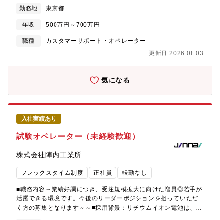
で安定したサポート体制を構築するため増員を行います。■ポジシ
なる「問い合わせ対応」「マニュアル/FAQ更新」にとどまらず、
勤務地
東京都
ョンの魅力・FinTech領域で、顧客対応からFAQ設計・業務改善ま
問い合わせ内容やサービス利用データを取得・分析し、課題の抽
で幅広いスキルを磨ける・「対応するだけ」で終わらない、改善
出や改善活動を主体的に行っていただける方を募集します。将来
年収
500万円～700万円
や施策運営にも関われる成長環境がある・HDI三つ星の高品質サポ
的には、新規サービス立ち上げ時においてサポート体制をゼロか
ート組織で、実践的でハイレベルな顧客対応スキルを習得できる■
ら設計し、営業担当・開発担当と連携しながら、積極的な顧客サ
職種
カスタマーサポート・オペレーター
ポジションのミッション・加盟店が安心してサービスを利用し続
ポートを通じてサービス拡大に寄与いただくことを期待していま
更新日 2026.08.03
けられるよう、高品質で安定したカスタマーサポートを提供する
す。【職務内容】■お客様対応業務 - 電話／メール／フォームで
こと・日々の問い合わせ対応を通じて解約防止に寄与しながら、
の問い合わせ対応 - 将来的に顧客先への訪問が発生する可能性
加盟店のニーズ・困りごとを把握し、新しいサービス利用につな
あり ■外部委託先コールセンターの管理 - 応対品質のモニタリン
気になる
がるリードを獲得すること■期待役割・既存加盟店へのメールベー
グ - エスカレーション対応 - 社内ナレッジ管理 ■エンドユーザ
スのアフターサポートを中心となって担い、スムーズな課題解決
ー向けコンテンツの管理 - マニュアル／FAQなどの作成・改善 ■
を実現する・問い合わせ対応だけでなく、FAQ整備・ナレッジ
データを活用したサービス改善 - Google Analytics、SQL等を
化・プロセス改善を主体的に推進し、自己解決率を向上させる・
用いたデータ取得・分析 - 問い合わせ傾向の分析 - 分析結果
入社実績あり
告知メールや制度対応などの全体施策を運用し、正確かつ迅速な
に基づく課題抽出・改善提案 ※入社後、サービスやお客様特性を
情報提供を行う・既存フローの課題抽出、RPA 等を含む改善策の
理解いただいたのち、分析・改善業務にも携わっていただきま
試験オペレーター（未経験歓迎）
提案から実装までをリードする■キャリアパスまずはメンバーとし
す。【入社後の流れ】まずはメインのサービスの仕様把握、業務
て、問い合わせ対応や手続き業務を通じて、サービス知識・業界
理解をしていただきます。1カ月程度の製品仕様研修の座学を行
株式会社陣内工業所
理解・課題発見力を身につけていただきます。将来的には在籍グ
い、その後OJTにて実務に慣れていただきます。メインサービス
ループのリーダーとして、運用改善や施策推進などをリードして
の業務把握後には、順次他のサービスの製品理解を進めつつ、お
フレックスタイム制度
正社員
転勤なし
いただきます。カスタマーサポート以外の職種へのチャレンジも
客様対応・コールセンター管理・課題解決にむけた業務を実施い
可能です。■配属部署Account Management UnitCustomer
ただきます。【キャリア採用向け 入社後の教育支援】■ご本人が
■職務内容～業績好調につき、受注規模拡大に向けた増員◎若手が
Success2 Group（グループマネジャー以下8名程度の組織）
組織の長となる「管理職コース」か、スペシャリストとしてのキ
活躍できる環境です。今後のリーダーポジションを担っていただ
ャリア極める「専門職コース」かを選択できます。■社内公募制も
く方の募集となります～～■採用背景：リチウムイオン電池は、コ
あります。■89%が業界未経験での入社ですが、OJTにて丁寧な支
ンパクトで高出力なエネルギーを生み出す車載用次世代バッテリ