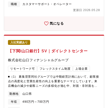
ライアンス戦略の策定、実行・マーケティングソリューション(広
システムを拡大して、日本一ワクワクするポイントサービスを目
職種
カスタマーサポート・オペレーター
告・CRM系商材)の営業、競合ソリューションの理解、連携、自社
指すことです。ドコモのアセットを使えば、新しい価値を生み出
更新日 2026.05.28
サービスの改善検討・提案・コンサルティング活動に関する資料
すこと、世の中を変えることも夢ではありません。ただ、ドコモ
作成、契約関連業務の推進・社内関連部門との連携、全国支社・
にとっては新しいチャレンジ。グローバルなIT企業と互角に戦う
支店との連携(共同提案を含む)■担当いただく業務概要共通ポイン
には、まだまだ「人」の力が必要です。あなたがこれまで培って
気になる
トサービスであるｄポイント及びスマホ決済サービスｄ払い加盟
きた力を、ドコモでフルに発揮してみませんか。
店を中心とした新規アライアンス開拓(小売業やサービス業等への
アプローチ)・新規開拓、営業の戦略策定、新たなアライアンス戦
略の策定、実行・マーケティングソリューション（広告・CRM系
入社実績あり
商材）の営業、競合ソリューションの理解、連携、自社サービス
の改善検討・提案・コンサルティング活動に関する資料作成、契
【下関/山口銀行】SV｜ダイレクトセンター
約関連業務の推進・社内関連部門との連携、全国支社・支店との
連携(共同提案を含む)■業務の魅力・自身でクライアント企業を担
株式会社山口フィナンシャルグループ
当する「パートナーコンサルティング」の担当と違い、支社メン
バーが担当する日本全国のクライアント企業への提案が可能。※
リモートワーク可
フレックスタイム制度
上場企業
上長との相談により、特定業界や特定商品への注力も可能。これ
により、専門性の向上が可能です。・同時に複数企業の提案に携
■（1） 募集背景同社グループでは中期経営計画において、顧客接
われることから、「提案力」「クロージング力」を鍛えることが
点の高度化と営業生産性の向上を重要なテーマとしています。来
可能。■候補者へのメッセージ「ドコモ＝携帯電話の会社」だと思
店機会の減少や顧客ニーズの多様化が進む中、対面・非対面を組
っていませんか？実は、私たちは今、通信に次ぐ事業の柱を模索
み合わせた多様なチャネルによる接点創出の重要性が高まってい
勤務地
山口県
しております。例えば、金融・決済、共通ポイント、エンタメ、
ます。その中でコールセンターは、顧客との継続的な関係構築や
ヘルスケア、システム/マーケティングと言った各種ソリューショ
新たなニーズ創出を担う重要なチャネルとして位置づけられてお
年収
490万円～700万円
ンなどです。この中で、まさに今、市場に存在感を示している
り、単なる問い合わせ対応から、顧客接点の戦略的活用へと役割