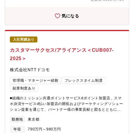
として社会全体に貢献し続けられる組織でありたいと考えていま
坂勤務への異動の可能性もございます。異動先の例：営業、経営
す。■組織の業務概要AI等の先端技術を活用した営業活動のさらな
企画など【事業内容】同社の中核事業は、ローン事業、信用保証
る高度化・効率化の実現に向けて、組織における課題抽出からソ
気になる
事業、モーゲージバンク事業(預金業務を行わなず住宅ローンを提
リューションの企画、実装および運用までを一気通貫で行う、テ
供する、ノンバンク系金融事業)の３つでございます。ローン事業
クノロジー面を中心とした営業支援を担う担当です。◆営業活動
では、1987年に低金利・大型枠の「VIPローンカード」を発売
の変革に資する課題抽出やプロセス改善（BPR）◆営業活動の変
し、プレミアム・カードローンの先駆者となりました。ローン事
革に資するソリューションの開発/開発管理/データ集計等の運営
業で培った与信・オペレーションノウハウを活かして、信用保証
入社実績あり
（Dev/Ops）■担当いただく業務<担当業務>・dポイント/d払い加
事業へも注力しております。現時点で、全国250社以上の金融機関
盟店の開拓及びマーケティングソリューション商材の営業活動高
カスタマーサクセス/アライアンス＜CUB007-
と提携しております。2017年より開始したモーゲージバンク事業
度化を実現するAI/SalesDX基盤の企画、開発および運営業務にお
は、現在業界シェア2位まで拡大しました。【同社の魅力】■同社
2025＞
けるリード・AI活用等、先端技術の動向や導入効果を見極め、短
の大きな魅力である働きやすさは数字にも表れております。└有給
期での営業業務の高度化、効率化に資する開発ロードマップの策
取得率:79% (日本平均：60%強)└女性管理職比率:35.0% (日本
株式会社NTTドコモ
定及び更新<業務の魅力>SalesDXの名の通り、Salesforce等のシ
平均：10%強、政府目標:30%)■長期的な働きやすさ・WLBの両立
ステム開発だけでなく、営業活動の変革に関連する現状の課題分
支援└男女比＝5:5└女性社員の産休・育休取得率:100%└育休後
管理職・マネージャー経験
フレックスタイム制度
析から利用促進含めた施策立案/運営まで幅広いビジネススキルを
の復職率:100%■勤務時間の柔軟さ└フレックス制あり(シフト制部
習得することができます。・プロジェクトマネジメントスキル・
副業制度あり
署除く)└時間単位での年次有給制度→フレックス制を活用しにく
ビジネスアナリシススキル・UI/UXデザインスキル 等■候補者へ
い事情をお持ちの方は、年間5日分の年次有給を1時間単位に分割
■組織のミッション共通ポイントサービスdポイント加盟店、スマ
のメッセージ「ドコモ＝携帯電話の会社」だと思っていません
して取得可能■社風└新卒・中途入社、ワーママなど様々な社員が
ホ決済サービスd払い加盟店の開拓およびマーケティングソシュー
か？実は、私たちは通信以外の事業も数多く手がけています。例
いる中、お互いが「さん」呼びで、フランクな雰囲気└若手が中心
ション提案を通じて、パートナー様の事業貢献と図るとともに、
えば、金融・決済、エンタメ、ヘルスケア、マーケティングソリ
となり新商品開発やメインプロモーションを行うことも多く、チ
ご利用のユーザーへも魅力的なポイント・決済サービスを提供す
ューションなど。これら通信以外の分野を「スマートライフ事
ャレンジしやすい環境(研修制度や先輩フォローもあり)
勤務地
東京都
ることをめざしています。■組織の業務概要共通ポイントサービス
業」と位置付け、1億人以上の会員基盤と豊富なアセットを活用
であるdポイント及びスマホ決済サービスd払い加盟店を中心とし
し、これからの成長の原動力とすべく育てている真っ最中です。
年収
790万円～980万円
た新規アライアンス開拓・新規開拓、営業の戦略策定、新たなア
特に金融・決済分野の中でも、我々のミッションはdポイントエコ