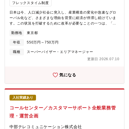
対応（一次対応／二次対応）・問い合わせに関連した社内折衝、
フレックスタイム制度
他事業部門との連携●オペレーション改善・品質管理・SLA・KPI
日本は今、人口減少社会に突入し、産業構造の変化や急速なグロ
のモニタリングと改善提案・オペレーションフローの分析と改善
ーバル化など、さまざまな理由を背景に経済が停滞し続けていま
施策の企画・実装また、ご経験やご意向に応じて、ゆくゆくは下
す。この状況を打破するために改革が必要なことの一つは、「働
記のような業務にも携わっていただく可能性があります。・
き方」そのものです。現代では、情報技術の急速な普及と進化に
VOC（顧客の声）の収集・分析と、プロダクト／サービスへの提
勤務地
東京都
伴い、ビジネス環境はいともたやすく変化します。企業は、不確
言・活用推進・品質向上・生産性向上を目的としたTech導入施策
実で複雑性が高い環境下で変化し続けなければ生き残っていけま
の企画立案／実施・カスタマーマーケティング部門や事業企画部
年収
550万円～750万円
せん。企業の経営環境の移り変わりにより、個人の「働き方」を
門との連携施策の実施
取り巻く状況も大きく変化しています。このような背景から、私
職種
スーパーバイザー・エリアマネージャー
たちの時代にあった新しい「働き方」や「働き方に対する価値
更新日 2026.07.10
観」の変革が必要とされています。 このような背景から、即戦力
人材と企業をつなぐ転職サイト「ビズリーチ」を創りました。
「ビズリーチ」は「雇用の流動化」という側面から支援すること
気になる
で「ビジネスパーソンのキャリアの可能性と選択肢を最大化」を
目指しています。今回はそんな想いに賛同し、一緒に事業を創っ
てくれるメンバーを募集中です。【配属部門】ビズリーチ事業部
カスタマーサービス＆ソリューション部 カスタマーエンゲージメ
入社実績あり
ントグループ【職務内容】転職サイト「ビズリーチ」のカスタマ
ーサービス&ソリューション部門において、顧客対応の品質・生産
コールセンター／カスタマーサポート全般業務管
性を高める仕組みを設計・推進するポジションです。メール・電
理・運営企画
話対応の実務を起点としながら、VOC分析や業務改善施策の企
画・実装まで幅広く担い、CS組織全体の底上げに貢献します。ご
中部テレコミュニケーション株式会社
経験に応じて、下記業務をお任せいたします。●顧客対応（実