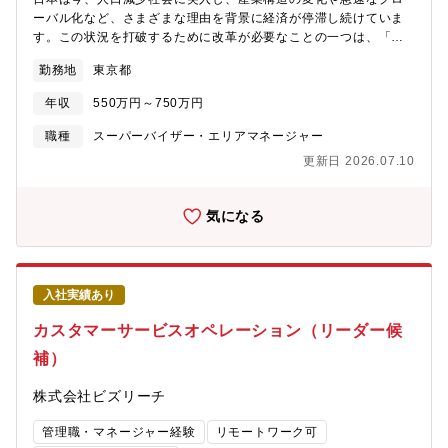
合せに回答します。③給与計算：実際の給与計算はシステムが実
ーバル化など、さまざまな理由を背景に経済が停滞し続けていま
施しますが、エラーの確認などを行い、確定日までに確実に給与
す。この状況を打破するために改革が必要なことの一つは、「働
の支払い金額を確定して納品します。④月次報告会：毎月、担当
き方」そのものです。現代では、情報技術の急速な普及と進化に
顧客と当月給与計算の報告・課題管理・改善提案を実施します。
勤務地
東京都
伴い、ビジネス環境はいともたやすく変化します。企業は、不確
⑤規程変更対応：顧客要望をヒアリングし、他部門と連携して計
実で複雑性が高い環境下で変化し続けなければ生き残っていけま
算ロジックの修正を行います。将来のキャリアパス1か月程度の研
年収
550万円～750万円
せん。企業の経営環境の移り変わりにより、個人の「働き方」を
修を終えた後、徐々にメイン担当者として担当顧客を持っていた
取り巻く状況も大きく変化しています。このような背景から、私
職種
スーパーバイザー・エリアマネージャー
だきます。業務状況に応じて難度が高い顧客を担当しながら、チ
たちの時代にあった新しい「働き方」や「働き方に対する価値
ームリーダーとして管理職の補佐を行っていただきます。成長に
更新日 2026.07.10
観」の変革が必要とされています。 このような背景から、即戦力
応じて、5人前後のチーム率いるリード職、さらにはマネジャー職
人材と企業をつなぐ転職サイト「ビズリーチ」を創りました。
へ昇格することが可能です。
「ビズリーチ」は「雇用の流動化」という側面から支援すること
気になる
で「ビジネスパーソンのキャリアの可能性と選択肢を最大化」を
目指しています。今回はそんな想いに賛同し、一緒に事業を創っ
てくれるメンバーを募集中です。【配属部門】ビズリーチ事業部
カスタマーサービス＆ソリューション部 カスタマーエンゲージメ
入社実績あり
ントグループ【職務内容】転職サイト「ビズリーチ」のカスタマ
ーサービス&ソリューション部門において、顧客対応の品質・生産
カスタマーサービスオペレーション（リーダー候
性を高める仕組みを設計・推進するポジションです。メール・電
補）
話対応の実務を起点としながら、VOC分析や業務改善施策の企
画・実装まで幅広く担い、CS組織全体の底上げに貢献します。ご
株式会社ビズリーチ
経験に応じて、下記業務をお任せいたします。●顧客対応（実
務）・個人会員からの問い合わせに対して、メール／電話による
管理職・マネージャー経験
リモートワーク可
サポートを提供 －メール対応（一次対応／二次対応） －電話