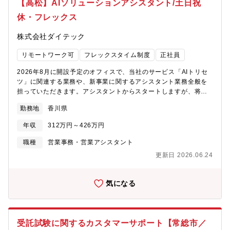
【高松】AIソリューションアシスタント/土日祝
のコンタクトセンターではピカラ光を既にご利用いただいている
休・フレックス
お客さまのサポートをしています。設定方法がわからない、回線
がつながらなくなった、支払方法の変更等様々なお客さまからの
株式会社ダイテック
お問い合わせに対応しています。
リモートワーク可
フレックスタイム制度
正社員
2026年8月に開設予定のオフィスで、当社のサービス「AIトリセ
ツ」に関連する業務や、新事業に関するアシスタント業務全般を
担っていただきます。アシスタントからスタートしますが、将来
的には主力となって活躍していただけます。＜業務内容＞・協業
勤務地
香川県
アシスタント：自社・協業先（Copilotなど）のサービス展開およ
びサポートなど・イベントアシスタント：自社および協業先主催
年収
312万円～426万円
イベントや地域貢献などに関するイベント活動のサポートなど・
セミナーアシスタント：各種セミナーの講師またはアシスタン
職種
営業事務・営業アシスタント
ト など※その他、マニュアル制作に関する業務やユーザーサポ
更新日 2026.06.24
ート、Webマーケティングなど、様々な業務に携わることもでき
ます。＜働く環境＞チャレンジ精神があればいろいろな事ができ
る社風です。フレックスタイム制度や在宅勤務制度もあり、フレ
気になる
キシブルに働くことができる環境です。マニュアル制作だけでな
く、IT技術を融合させたマニュアル関連事業を展開する新拠点で
す。立ち上げメンバーとして、そこで生まれる新しい事業の成長
と拡大を味わうことができます。自身の経験を活かし、新しいこ
受託試験に関するカスタマーサポート【常総市／
とにチャレンジしたいと考えるあなた。ひとつ上のステージを目