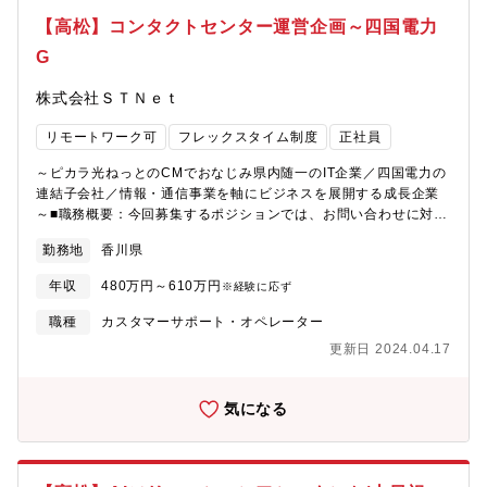
【高松】コンタクトセンター運営企画～四国電力
G
株式会社ＳＴＮｅｔ
リモートワーク可
フレックスタイム制度
正社員
～ピカラ光ねっとのCMでおなじみ県内随一のIT企業／四国電力の
連結子会社／情報・通信事業を軸にビジネスを展開する成長企業
～■職務概要：今回募集するポジションでは、お問い合わせに対す
るお客さまの満足度を向上させるため、コンタクトセンターの適
勤務地
香川県
正なパフォーマンス管理や、ばらつきのない応対品質の向上、チ
ャットボットなどのノンボイス応対の改善などがミッションとな
年収
480万円～610万円
※経験に応ず
ります。委託しているコンタクトセンターの管理者と連携し、コ
ンタクトセンターの品質向上のために取り組んでいただきます。
職種
カスタマーサポート・オペレーター
お客さまからの電話対応をすることはありません。■職務詳細：具
更新日 2024.04.17
体的には次の業務に取り組んでいただきます。・お客さまへご案
内するオペレーションにおける適切な指示・お客さまの声(VOC)
などから、時流の要望を先読みしサービスの企画・立案への連
気になる
携・お客さま向けのノンボイスのプロモーション企画と実施(WEB
サイトのメンテナンス、SNS配信など）■組織構成：お客さまセン
ターの部署には、20代～50代までの社員138名（うち業務委託社
員約100名）が在籍しております。■配属部署について：ピカラ光