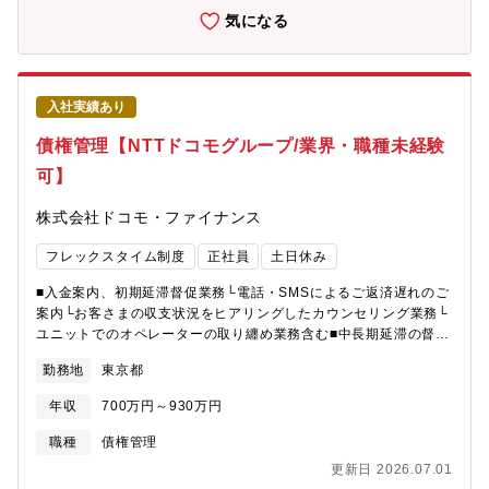
主体となってお客さまや事業への貢献を進めていく経験ができま
および要件の設計・画像認識システム（インド拠点で実績のあ
気になる
す。
る、車両や部品画像をもとに損傷部位を認識する仕組み）やAIを
活用した、 判断・提案を支援する仕組みの企画・検討・海外関
係会社(マルチ社)および社内関係部門（IT・サービス・技術部門
等）との調整・連携・国内外拠点への導入推進、現場定着支援お
入社実績あり
よび改善活動の実施【採用背景】アフターサービスの修理業務に
おいて、現在のパーツカタログやサービスマニュアルは情報が分
債権管理【NTTドコモグループ/業界・職種未経験
散しており、整備現場では関連部品や修理作業の判断・確認に時
可】
間を要しています。当社のアフターサービスは、グローバルで年
間数千万台規模のサービス入庫を支える事業であり、今後は人員
株式会社ドコモ・ファイナンス
増に頼るのではなく、現状の体制を前提とした業務効率の向上が
重要な課題となっています。こうした課題に対し、AIや画像認識
フレックスタイム制度
正社員
土日休み
などのデジタル技術を活用することで、修理部品・修理作業を同
一画面で確認できる仕組みへと業務基盤を進化させ、判断・確認
■入金案内、初期延滞督促業務└電話・SMSによるご返済遅れのご
工数の削減と作業効率の向上を図ります。その実現に向けて、現
案内└お客さまの収支状況をヒアリングしたカウンセリング業務└
場業務を理解したうえで業務整理から仕組みづくり、導入後の定
ユニットでのオペレーターの取り纏め業務含む■中長期延滞の督促
着・改善までを一貫して推進できる人材が必要であり、今回キャ
業務└ご返済の遅れが長引いているお客さまに対し返済相談を行
リア採用を実施します。【部門のミッション】世界中のお客様
勤務地
東京都
い、 必要に応じて法的回収も行いながら回収を行っていく業務■
に、必要な時に必要とされるアフターパーツ・アクセサリーをお
代理人介入交渉業務└弁護士等の代理人が介入したお客さまの案件
届けして、安心安全にスズキ製品にお乗りいただくことが我々の
年収
700万円～930万円
に対して、弁護士事務所との和解交渉の業務└弁護士相手ではな
ミッションです。そのために誰にでも使いやすいシステムの構築
く、主に事務所の職員との交渉が中心になりますのでスキルは必
職種
債権管理
と安定運用を目指しています。【入社後の教育体制】OJTで業務
要ではありませんが、事務所との良好な関係を築いていくことが
の立ち上がりをサポートします。各自のご経験や状況に応じて、
更新日 2026.07.01
必要■裁判所関連業務└法的回収が必要となった際の裁判所への提