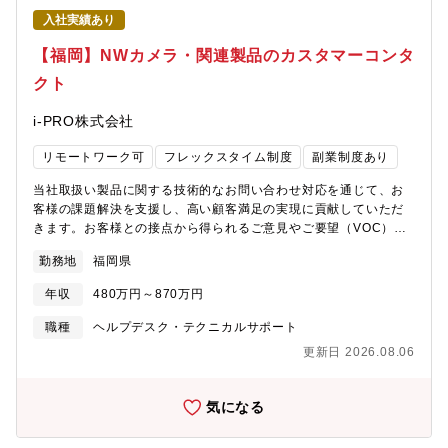
性16名、女性31名 ■チーム構成（セーフティーサービス部事故サ
入社実績あり
ポート課）在籍：8名（男性4名／女性4名）損害保険会社の損害サ
ービス部門経験者が中核として活躍中「保険会社側の視点がわか
【福岡】NWカメラ・関連製品のカスタマーコンタ
るメンバーが近くにいる」そんな安心感のある職場です。【入社
クト
後のOJT期間や内容】・入社～1か月：OJT担当のサポートのも
と、社内フローや業務の基礎を習得・1～3か月：実案件を担当し
i-PRO株式会社
ながら、実務スキルを定着・3か月以降：独り立ち（チームでのフ
ォロー体制あり）段階的に成長できる環境で、無理なく業務に馴
リモートワーク可
フレックスタイム制度
副業制度あり
染んでいただけます。【キャリアパス】・契約社員スタート（無
期雇用への転換実績あり）・意欲・実績に応じて、長期的なキャ
当社取扱い製品に関する技術的なお問い合わせ対応を通じて、お
リア形成が可能将来的には、事故対応だけでなく、事故削減施策
客様の課題解決を支援し、高い顧客満足の実現に貢献していただ
の企画・運用など、上流業務へのチャレンジも期待しています。
きます。お客様との接点から得られるご意見やご要望（VOC）を
※無期雇用転換後、正社員の定年は65歳（誕生日月末）【ポジシ
分析し、製品改善やサービス品質向上につなげる役割も担いま
ョンの魅力】・事故対応の「専門家」としてキャリアを築ける・
勤務地
福岡県
す。また、チームメンバーや関係部門と連携しながら、継続的な
現場対応なし／専門性・判断力を活かすデスクワーク・勤務地・
業務改善活動にも参加いただきます。お客様の課題解決を通じて
職種変更なし（地域限定・スペシャリスト職）・保険会社経験者
年収
480万円～870万円
直接感謝の声をいただける業務です。お問い合わせ対応、ナレッ
が多く、相談しやすい環境・事業拡大フェーズの中核メンバーと
ジ整備、VOC活動を通じて顧客価値向上に貢献するとともに、将
職種
ヘルプデスク・テクニカルサポート
して関われる当社総合職のような転居を伴う異動はなく、「東京
来リーダー候補として成長できるよう、しっかりとサポートしま
で腰を据えて、専門性を活かしたい方」に最適なポジションで
更新日 2026.08.06
す。▼取り扱い製品例：i-PRO ネットワークカメラ・関連商品
す。【募集背景】◆ 事故対応体制の強化に向けた、即戦力採用◆
https://i-
オリックス自動車では、自動車保険代理店事業の拡大に伴い、保
pro.com/products_and_solutions/ja/surveillance/products【求
気になる
険契約数・事故対応件数ともに年々増加しています。お客様によ
める人物像】・課題解決に向けて主体的に取り組める方・新しい
り迅速で質の高い事故サポートを提供するためには、損害保険会
技術や製品を積極的に学習できる方【勤務環境・働き方】・基本
社との連携強化と、専門性の高い事故対応体制の構築が不可欠で