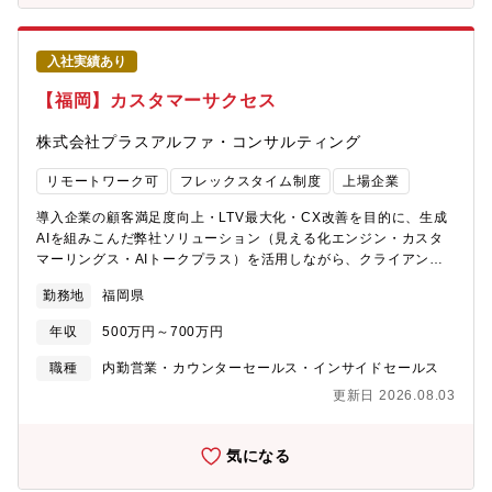
技術や製品を積極的に学習できる方【勤務環境・働き方】・基本
出社となります（必要に応じて在宅勤務は相談可）・残業原則ご
ざいません
入社実績あり
【福岡】カスタマーサクセス
株式会社プラスアルファ・コンサルティング
リモートワーク可
フレックスタイム制度
上場企業
導入企業の顧客満足度向上・LTV最大化・CX改善を目的に、生成
AIを組みこんだ弊社ソリューション（見える化エンジン・カスタ
マーリングス・AIトークプラス）を活用しながら、クライアント
のCS領域全体に踏み込んだコンサルティング支援をご担当いただ
勤務地
福岡県
きます。ツールの活用支援にとどまらず、VOCデータの分析・顧
客インサイトの抽出・CX戦略の立案まで、クライアントの課題に
年収
500万円～700万円
応じて幅広く関与するポジションです。生成AIを活用した業務改
善・価値創出に関心をお持ちの方も、ぜひご応募ください。■業務
職種
内勤営業・カウンターセールス・インサイドセールス
内容◆ CS領域コンサルティング 顧客満足度・LTV向上、CX改善
更新日 2026.08.03
に向けた現状分析・課題特定・施策提案。他社事例を交えた実践
的なアドバイザリー支援。◆ VOC活用・顧客インサイト分析支援
データを活用した顧客の声の可視化・分析。クライアントの意思
気になる
決定・施策立案に貢献する有償コンサルティング。◆ プロジェク
トマネジメント 特定テーマにおける支援プロジェクトの推進。要