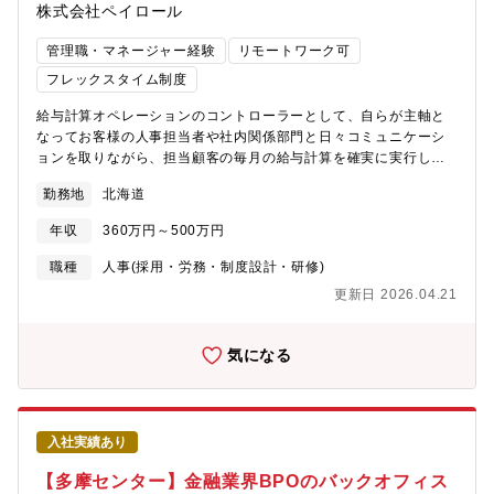
株式会社ペイロール
実際に確認して、品質向上のための施策を行っていきます。■1日
の業務イメージ・前日の実績集約・当日の充足確認・問合せ状況
管理職・マネージャー経験
リモートワーク可
の進捗管理 等■仕事の魅力、やりがいお客さまからの感謝の気持
ちがダイレクトに感じられること、そして日々自身の成長も感じ
フレックスタイム制度
られる業務です。■伸ばせるスキル管理能力、コミュニケーション
給与計算オペレーションのコントローラーとして、自らが主軸と
能力、迅速な対応力、数値管理能力■入社後担当役割/研修イメー
なってお客様の人事担当者や社内関係部門と日々コミュニケーシ
ジ入社後、最低3か月はOJT担当がマンツーマンで研修を実施しま
ョンを取りながら、担当顧客の毎月の給与計算を確実に実行しま
す。業務に慣れてきたら、徐々に独り立ちをしていただきま
す。ルーティン作業だけでなく、常に変化する顧客の状況や課題
す。 【採用背景】 ■採用の背景：100万件以上のコミュファユー
勤務地
北海道
を把握し、精度向上・効率化・属人化防止に向けた提案をするこ
ザーに対して、サポートの強化を図るための増員■採用人数：1名
とで運用を最適化し、顧客満足度を向上します。給与業務アウト
年収
360万円～500万円
ソーシング業界のリーディングカンパニーである当社だからこ
そ、絶対に止めることができない給与計算において重要な役割を
職種
人事(採用・労務・制度設計・研修)
担うことができます。顧客への提案力や、業務改善力・システム
更新日 2026.04.21
理解力など、給与計算はもちろん、その他の分野にも応用可能な
幅広いスキルが身に付く仕事です。配属先の仕事の全体像配属先
となるプロセス部門は、東京（70名）、北海道（190名）、長崎
気になる
（35名）に拠点があります。入社後の業務内容①スケジュール管
理：給与計算に向けた勤怠実績など各種データの期限を顧客とす
り合わせます。②問合せ対応：顧客人事担当者からシステムの操
作方法や課題の対応方法などについての問合せに回答します。③
入社実績あり
給与計算：実際の給与計算はシステムが実施しますが、エラーの
確認などを行い、確定日までに確実に給与の支払い金額を確定し
【多摩センター】金融業界BPOのバックオフィス
て納品します。④月次報告会：毎月、担当顧客と当月給与計算の