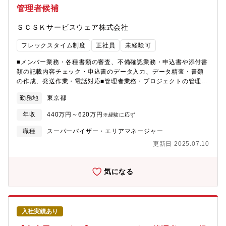
管理者候補
報告・課題管理・改善提案を実施します。⑤規程変更対応：顧客
要望をヒアリングし、他部門と連携して計算ロジックの修正を行
ＳＣＳＫサービスウェア株式会社
います。【求める人物像】・社内外との交渉・調整が多く発生す
るため、コミュニケーションが得意な方・新しい知識の習得に意
フレックスタイム制度
正社員
未経験可
欲的に取り組み、向上心の高い方・ミスが許されない給与計算に
おいて、全ての工程を確実に実行する丁寧さや計画性を備えてい
■メンバー業務・各種書類の審査、不備確認業務・申込書や添付書
る方・顧客の課題や要望に着目し、解決方法を考えて提案するこ
類の記載内容チェック・申込書のデータ入力、データ精査・書類
とに喜びを感じられる方・チームで物事を進めることが好きな
の作成、発送作業・電話対応■管理者業務・プロジェクトの管理業
方・「100点が当たり前」である給与計算の重圧に耐えられる精神
務全般（納期、品質、収支など）・人材管理・育成（勤怠管理、
的なタフさをお持ちの方【将来のキャリアパス】1か月程度の研修
勤務地
東京都
シフト作成、採用、研修など）・クレーム対応、メンバーからの
を終えた後、徐々にメイン担当者として担当顧客を持っていただ
エスカレーション対応・各種分析、報告、レポート【具体的に
きます。業務状況に応じて難度が高い顧客を担当しながら、スキ
年収
440万円～620万円
※経験に応ず
は】＜銀行・証券＞・口座開設、NISA口座、マイナンバー対応、
ルアップを目指します。成長に応じて、マネジメントを目指す方
入出金等の窓口業務、電話対応やデータ入力等の後方での事務業
職種
スーパーバイザー・エリアマネージャー
は5人前後のチーム率いるリード職を、スペシャリストを目指す方
務・融資やローン、投資信託・外貨に関する業務、銀行への照合
は技術面からチームを支えるテクニカルマネジャー職への昇格す
更新日 2025.07.10
業務や各種事務業務＜生保・損保＞・保険会社や販売代理店で
ることが可能です。
の、保険給付金の手続き、顧客からの問い合わせ対応・生命保険
や損害保険に関わる事務業務・各種資料作成や事務フォロー、顧
気になる
客データの管理、分析などエクセルでの専門スキル業務・コール
センターでの問い合わせ対応、チャット対応、チャットボット構
築※配属先は、経験を踏まえ判断いたします【部門】多摩センタ
ー（正社員：62名 契約社員：239名）2022年4月1日現在金融業
入社実績あり
界・領域でのカード、証券、生保分野における武器作り・仕組化
の推進、および専門人材の育成を積極的におこない、競合優位性