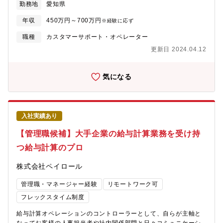
勤務地
愛知県
援がありますので、ご安心ください。【ポジションの魅力】■単な
ーとして需要が急増しております。将来的には市場ニーズなどを
るオペレーター業務ではなく、課題分析・品質向上に関われる
考慮し、更なる事業拡大も予定していることによる増員募集とな
年収
450万円～700万円
※経験に応ず
■「対応件数」ではなく、問い合わせ削減・品質改善・仕組み化が
ります。■業務詳細：・お客様へのご要望のヒアリング、評価計画
評価される■サポートの現場で得た気づきを、改善・設計に活かせ
策定、評価手順書の作成、評価準備、実施、データ抽出、加工・
職種
カスタマーサポート・オペレーター
る■サポート起点の改善提案が正式に検討・実行される文化がある
環境試験、電気的試験、機械的試験、分析、充放電試験、サイク
更新日 2024.04.12
■事業／開発／営業など他部門と連携し、サービス全体に貢献でき
ル試験など、各種試験でのリチウムイオン電池の機能安全性評
る
価・二次電池の電気用品安全法要求項目にあたる各種規格試験、
自社規格試験、オーダー規格試験 ほか■受託の流れ打合せ→試験
気になる
内容の企画→見積提出→秘密保持契約締結→供試体受渡→試験実
施→報告書・データ提出■入社後の流れ：入社後は車載用リチウム
イオン電池の評価試験における評価担当者からスタート。上席
者、先輩社員の指示に基づき評価試験をオペレートする業務から
入社実績あり
始めていただきます。個人ではなくチームメンバーと共に仕事を
行うので、自然と知識や経験を身につけることができます。職種
【管理職候補】大手企業の給与計算業務を受け持
未経験者でも約3ヶ月ほど経験を積むことで、スキル習得すること
つ給与計算のプロ
ができます。
株式会社ペイロール
管理職・マネージャー経験
リモートワーク可
フレックスタイム制度
給与計算オペレーションのコントローラーとして、自らが主軸と