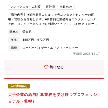
務）・個人会員からの問い合わせに対して、メール／電話による
フレックスタイム制度
正社員
土日休み
サポートを提供 －メール対応（一次対応／二次対応） －電話
対応（一次対応／二次対応）・問い合わせに関連した社内折衝、
【職務内容】 ■業務概要コミュファ光コンタクトセンターの運
他事業部門との連携●チーム牽引・育成・派遣・限定正社員メンバ
用・管理をお任せします。■具体的な業務内容コンタクトセンター
ーへのOJT・育成支援・チームのSLA・品質管理（QA）の推進・
では、コミュファ光をすでに利用いただいているお客さまのサポ
メンバーのパフォーマンス管理・フォローアップまた、これまで
ートをしています。日々、設定方法がわからない、回線がつなが
のご経験やご意向に応じて、下記のような部門内／事業部内横断
勤務地
愛知県
らなくなった、等様々なお客さまからのお問い合わせに対応して
施策など、幅広い業務にご活躍いただけます。・チームマネジメ
います。今回募集するポジションでは、お問い合わせに対するお
ント（シフト管理・パフォーマンス管理・メンバー育成）・
年収
455万円～672万円
客さまの満足度を向上させるため、コンタクトセンターの運用管
VOC（顧客の声）を活用したサービス改善の提言・業務改善施策
理及び品質を向上させることがミッションとなります。日々遠隔
職種
スーパーバイザー・エリアマネージャー
の企画・実施（品質向上・生産性向上）・カスタマーマーケティ
地にあるコンタクトセンターのSVや管理者と連携し、コンタクト
ング部門や事業企画部門との連携施策の実施
更新日 2025.12.17
センターの品質向上のために取り組んでいただきます。※3か月に
1回程度、各コールセンターへの出張がございます。（大阪・福
岡・札幌）■業務補足業務は基本的に自社で行い、遠隔で運用管理
気になる
を行います。コンタクトセンターは札幌や福岡等にあり、出張す
ることはありますが、常駐勤務はありません。また、直接個人の
お客さまとお話する機会は発生することはありますが、ほとんど
ありません。コンタクトセンターの受電に関しては、お困りごと
入社実績あり
のお問い合わせが9割以上でクレームは1割未満です。お困りごと
に答えるのは当たり前で、期待を超えることで満足度が向上しま
大手企業の給与計算業務を受け持つプロフェッシ
すので、応対の品質向上が重要となります。付加価値のある提案
ョナル（札幌）
を行い、満足度を高めていく業務となります。応対件数や応対時
間等の数字から分析をしたり、オペレーターさんの応対の録音を