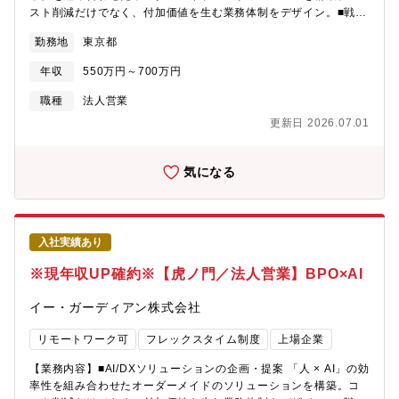
な管理職スキルが身につきます。・先輩やマネージャーが近くで
スト削減だけでなく、付加価値を生む業務体制をデザイン。■戦略
フォローする体制があるため、意欲があれば未経験からでも一歩
的パートナーシップの構築 導入後の効果検証（データ分析）に基
ずつ確実なキャリアアップが可能です。【2】外資系大手プロジェ
勤務地
東京都
づき、継続的な業務改善（PDCA）や新たなDX施策を提案し、顧
クトならではのスピード感とやりがい・世界規模で展開する大手
客の事業成長にコミット■顧客の経営課題・セキュリティ課題の発
クライアントのプロジェクトを支えるため、最先端のトレンドや
年収
550万円～700万円
掘のためのマーケットや顧客ニーズの把握と分析■サービスの安定
変化の早い環境に触れながら、チームで大きな目標を達成する手
運用、改善・強化に向けたオペレーション部門との連携・協働、
職種
法人営業
応えを感じられます。【3】グローバルな環境で、ビジネス英語の
クロスセル・アップセルの提案【魅力】クライアント企業の課題
実務経験・直接のタフな英語折衝はバイリンガル人材がメインで
更新日 2026.07.01
に対し、当社BPOサービスを用いた業務設計・提案・運用フォロ
担当しますが、日常的なドキュメントの読み込みや海外拠点との
ーを行います。今後は、 AI/DXを組み込んだソリューション提案
チャット連携など、英語に抵抗なく前向きにチャレンジできる方
が増えていきます。＜ 得られる「3つの価値」＞①課題解決の
気になる
であれば、さらに活躍の幅を広げられる環境です。
「深さ」 顧客の「人手が足りない」という声の裏にある、本質的
な経営課題に踏み込みます。単なるリソース提供に留まらず、課
題を抽出～仕組みの再設計まで、課題を根幹から解決することが
可能です。②提案の「幅広さ」当社はAI化や自動化の取り組みが
入社実績あり
急速に進んでおり、営業もAIを前提にした提案が必須。「AIでど
こを自動化できるか・人が介在すべき部分はどこか」を一緒に設
※現年収UP確約※【虎ノ門／法人営業】BPO×AI
計でき、市場価値の高いスキルを自然に獲得できます。③社会へ
の「影響力」 誹謗中傷やフェイクニュースといったネット上のリ
イー・ガーディアン株式会社
スクから人々を守り、企業のブランド価値を向上させます。自ら
の提案が「ネットの安心・安全」という社会インフラを日々支え
リモートワーク可
フレックスタイム制度
上場企業
て社会貢献性の高さが大きなやりがいです。【募集背景】SNS・
ネット監視サービスで国内トップシェアクラスを誇る同社。伸長
【業務内容】■AI/DXソリューションの企画・提案 「人 × AI」の効
見込みのサイバーセキュリティ領域で、東証プライム上場グルー
率性を組み合わせたオーダーメイドのソリューションを構築。コ