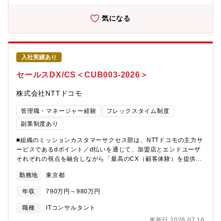
社内外の研修に受講いただくことも可能です。社内には以下のよ
出書類の作成、出廷業務等を含めた関連業務全般■住宅ローン（フ
うな研修・教育があります。・全社教育 ：役職者研
ラット35）の督促関連業務└電話・SMSによるご返済遅れのご案
気になる
修、部門別研修 等・自己研鑽プログラム：英会話やプログラミ
内└お客さまの収支状況をヒアリングしたカウンセリング業務└物
ング、その他業務で必要な知識、 ビジネ
件処分など住宅ローンに関連する業務【配属先情報】■入社後、株
ススキルなど受講できるものなど多数あります。【キャリアプラ
式会社ドコモ・ファイナンス債権回収に出向していただきます。└
ン】・役職：将来的に主任・係長、管理職へとキャリアアップす
事業企画部、総務部、サービシング部の3部構成です。└ご経歴や
ることができます。・キャリアプランの例：システム開発企画、
入社実績あり
ご希望を最大限配慮して配属いたします。■事業企画部(赤坂勤
収益分析・管理、システム・データベース管理、自動車技術知識
務)└全体の計画立案 ※どこから債権を買うのか、どのように回
セールスDX/CS＜CUB003-2026＞
など 様々なスキルや知識が身に付けられ
収していくのか等■総務部(赤坂or立川勤務)└通常の総務業務 ※
ます。国内・海外子会社へ出張し対応・指導するな
ドコモ・ファイナンス社の総務と連携して拠点立ち上げ等└データ
株式会社NTTドコモ
ど、 幅広いフィールドで活躍できる環境
分析■サービシング部(立川勤務)└全体で35名の回収部隊です。
があります。・環境 ：基本は湖西勤務ですが、希望により、海
→50代以上が半分以上を占めておりますが、新卒採用も始まり
管理職・マネージャー経験
フレックスタイム制度
外駐在にもチャレンジすることができます。
2.30代も充実しております。└住宅ローンやプロパーローン等、
部内駐在実績拠点：インド、タイ、インドネシ
副業制度あり
商品によってチーム分けされます。└短期の督促は自動架電が主な
ア、フィリピン、ハンガリ
ので、中長期の架電を担当いただきます。└直接訪問は外注してい
■組織のミッションカスタマーサクセス部は、NTTドコモの主力サ
ー、 アメリカ、メ
るので、発生するケースはほとんどございません。└リーガル系を
ービスであるdポイント／d払いを通じて、加盟店とエンドユーザ
キシコ、南アフリカ【スズキならではの仕事のやりがい】スズキ
担当するチームもございます。 →法律事務所と連携して和解交
それぞれの視点を融合しながら「最高のCX（顧客体験）を提供す
の電子パーツカタログ（電子パーツカタログ）は、世界各国の拠
渉、裁判所への出廷業務など、法手続きを一貫して担当します。
る」ことをミッションとしています。単なる決済手段やキャンペ
点・代理店で使われるアフターサービスの基盤であり、国や地域
【本ポジションの魅力】同社はローン事業を長きにわたって運営
勤務地
東京都
ーン活用にとどまらず、UX/UI・セキュリティ・運用設計・DX推
ごとに運用や課題もさまざまです。次世代電子パーツカタログ開
しており、債権回収にノウハウがあります。NTTドコモグループ
進など、あらゆる要素をバランスよく整備しつつ、企業と利用者
発では、AI・画像認識・データベース連携などの新技術を取り入
年収
790万円～980万円
内における債権回収業務を同社が担うことで、業務効率化の推進
が“お互いにとって価値のある関係”を長期的に築ける仕組みづくり
れながら、海外の現場とも連携して“検索のしやすさ”や業務スピー
を図っております。上記ミッションの達成のために、本ポジショ
をめざしています。さらに、社員一人ひとりの働きやすさ（EX）
ドを高める仕組みづくりに挑戦できます。担当領域を持って関係
職種
ITコンサルタント
ンではNTTドコモグループの事業拡大を支える債権回収に携わる
を高めることで、創造性とパフォーマンスを最大化し、その結果
部署や開発パートナー、海
更新日 2026.07.16
ことができます。また、立川勤務の方は実績とご希望に応じて赤