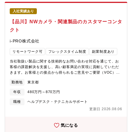
出社となります（必要に応じて在宅勤務は相談可）・残業原則ご
す。こうした状況を背景に、当社は外部から経験者を迎え入れ、
ざいません
事故対応業務の専門チームを段階的に拡充してきましたが、今後
入社実績あり
のさらなる事業拡大を見据え、実務経験をお持ちのプロフェッシ
【品川】NWカメラ・関連製品のカスタマーコンタ
ョナル人材を新たに増員して、体制を一層強化することを決定し
ました。「事故対応の経験を、より専門的に・より本質的に活か
クト
したい」そんな想いをお持ちの方に、ぜひご活躍いただきたいポ
ジションです。
i-PRO株式会社
リモートワーク可
フレックスタイム制度
副業制度あり
当社取扱い製品に関する技術的なお問い合わせ対応を通じて、お
客様の課題解決を支援し、高い顧客満足の実現に貢献していただ
きます。お客様との接点から得られるご意見やご要望（VOC）を
分析し、製品改善やサービス品質向上につなげる役割も担いま
勤務地
東京都
す。また、チームメンバーや関係部門と連携しながら、継続的な
業務改善活動にも参加いただきます。お客様の課題解決を通じて
年収
480万円～870万円
直接感謝の声をいただける業務です。お問い合わせ対応、ナレッ
ジ整備、VOC活動を通じて顧客価値向上に貢献するとともに、将
職種
ヘルプデスク・テクニカルサポート
来リーダー候補として成長できるよう、しっかりとサポートしま
更新日 2026.08.06
す。▼取り扱い製品例：i-PRO ネットワークカメラ・関連商品
https://i-
pro.com/products_and_solutions/ja/surveillance/products【求
気になる
める人物像】・課題解決に向けて主体的に取り組める方・新しい