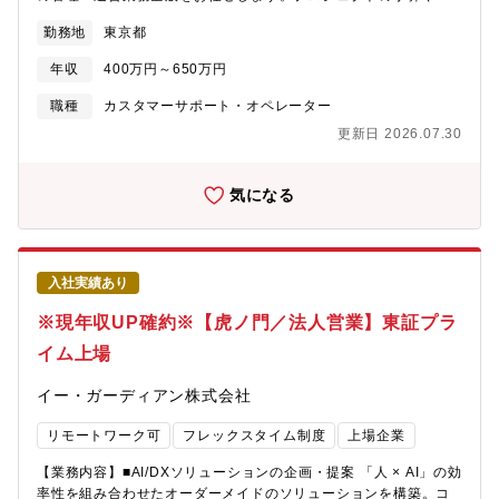
ームの数値を動かすリーダーとして、裁量を持ってチームを牽引
ラに近い仕事を担います。■自分が関わったオペレーションが、リ
勤務地
東京都
していただくポジションです。「サポート役」や「受領・伝達」
アルタイムでサービスの品質・安全性に直結する環境です。【2】
に留まらず、以下の管理業務をメインでお任せいたします。■チー
外資系クライアントとの折衝で磨かれる、市場価値の高いスキル
年収
400万円～650万円
ム全体のKPI管理、および生産性向上のための施策立案・実行・審
セット■英語でのビジネス交渉・報告・提案を日常的に行うこと
査のスピードや品質など、チーム全体の目標値（KPI）の進捗管理
で、グローバルに通用するコミュニケーション能力と、課題解
職種
カスタマーサポート・オペレーター
とデータ検証を行います。■メンバーの育成、評価、ピープルマネ
決・フロー構築のスキルが同時に身につきます。■IT業界とグロー
更新日 2026.07.30
ジメント・オペレーターのサポート、育成、評価、面談等のモチ
バルビジネス両方の知見を持つ人材へ成長できます。【3】「人」
ベーションケアや適切な人員配置を行います。■プロジェクトの予
と「数字」を両軸で動かす、実践的なマネジメント経験■オペレー
実管理（予算・コスト・人員配置の最適化）・プロジェクトの予
ター組織を、生産性・品質スコアのデータに基づきながらマネジ
気になる
算やコスト、人員バランスの管理と最適化を行い、経営視点での
メントします。■ヒトの育成だけでなく、数値で組織を動かす経営
組織運営を行います。■クライアントとの折衝・調整業務・クライ
視点が自然と身につく環境です。■将来の管理職・責任者ポジショ
アントとの対等な交渉や提案、定例ミーティングでの成果報告等
ンへのキャリアパスも描けます。
を行います。【募集背景】大手外資系クライアントのプロジェク
入社実績あり
ト拡大にともない、現場チームを実質的にリードし、牽引してい
ただくスーパーバイザー（SV）を募集します。チームの目標達成
※現年収UP確約※【虎ノ門／法人営業】東証プラ
（KPI管理）やメンバー育成に当事者意識を持ってコミットでき
イム上場
る、主体性重視の採用です。「これから一歩上のマネジメントキ
ャリアへステップアップしたい」という意欲ある方の挑戦を歓迎
イー・ガーディアン株式会社
します。【組織構成】・マネージャ：1名・スーパーバイザー：12
名・オペレーター：185名※20代・30代の若手メンバーも多数活
リモートワーク可
フレックスタイム制度
上場企業
躍中の活気ある環境です。【ポジションの魅力】【1】SV未経験
から「市場価値の高いリーダー」へステップアップ・KPI管理や予
【業務内容】■AI/DXソリューションの企画・提案 「人 × AI」の効
実管理、ピープルマネジメントといった、経営視点に近い実践的
率性を組み合わせたオーダーメイドのソリューションを構築。コ