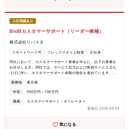
対応の提供をするための仕組み作りを行うことも含まれます。・
サービス・プロダクトの改善・問い合わせやユーザーの行動デー
タなどから課題検知・課題選定・分析データをもとにし、スコー
プ特定や解決策の立案・提案～実行・評価・関連部署との協業及
入社実績あり
びプロジェクトのディレクション・カスタマーサポート組織の改
善・業務プロセスの最適化・ツールの導入検討・データ基盤の構
BtoBカスタマーサポート（リーダー候補）
築・関連データの蓄積・集計環境整備【カスタマーサポート本部
について】▼役割お客様の期待を超える体験を提供しファンを創
株式会社リバスタ
出することで、タイミーの成長に貢献することカスタマーサポー
ト本部は3つの部署から構成されています。・お客様対応をするオ
リモートワーク可
フレックスタイム制度
正社員
ペレーション部・カスタマーサポートの採用・研修・品質管理を
担当するHRD部(人材開発部）・業務改善を担い、FAQ管理・チャ
同社において、カスタマーサポート業務を中心に、以下の業務を
ットボットの運用などを担当するCX部があり、お客様がタイミー
お任せします。同社では、サービス拡大および新規サービス立ち
を快適にご利用いただくサポートをしています。【募集背景】サ
上げに伴い、カスタマーサポート体制の強化を進めています。単
ービスリリースから、スキマバイト領域市場においてトップクラ
なる「問い合わせ対応」「マニュアル/FAQ更新」にとどまらず、
勤務地
東京都
スのシェア率を獲得しているものの全労働市場に対する残マーケ
問い合わせ内容やサービス利用データを取得・分析し、課題の抽
ットはまだまだ大きく、日本全体の人的課題を本気で解決してい
出や改善活動を主体的に行っていただける方を募集します。将来
年収
500万円～700万円
くためには顧客接点の一連の責任を持つカスタマーサポートの成
的には、新規サービス立ち上げ時においてサポート体制をゼロか
熟が不可欠となります。お客様の期待を超える体験を提供しファ
ら設計し、営業担当・開発担当と連携しながら、積極的な顧客サ
職種
カスタマーサポート・オペレーター
ンを創出することで、タイミーの成長に貢献していただける方を
ポートを通じてサービス拡大に寄与いただくことを期待していま
更新日 2026.08.03
募集しています。【魅力】・ビジネス視点を持ってカスタマーサ
す。【職務内容】■お客様対応業務 - 電話／メール／フォームで
ポートに携わり、事業拡大に貢献するスキルを得られます・急成
の問い合わせ対応 - 将来的に顧客先への訪問が発生する可能性
長している組織での0→1、1→10、10→100を含めたCS経験を積
あり ■外部委託先コールセンターの管理 - 応対品質のモニタリン
気になる
むことができます・最前線の立場でお客様の声をタイミー全体に
グ - エスカレーション対応 - 社内ナレッジ管理 ■エンドユーザ