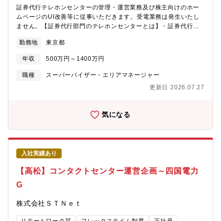
をお任せする想定です。（担当業務はご本人希望・チーム体制等
証券代行テレホンセンターの管理・運営業務及び株主向けのホー
に応じて、変更となることがあります）入社当初は運用業務をご
ムページのUI改善等に従事いただきます。受電業務は発生いたし
担当いただきますが、慣れてこられたら徐々に業務改善・チーム
ません。【証券代行部門のテレホンセンターとは】・証券代行業
管理も並行して取り組んでいただきます。【魅力】自らが登録や
務では株式を発行する上場・未上場会社等（以下、発行会社とい
修正に関わったお礼品がきっかけで、多くの寄付金が集まること
勤務地
東京都
う）の株主名簿を発行会社の委託を受けて管理しています（上場
もあるため、地方自治体様や事業者様のお役に立てていることが
会社の約4割を受託）。・各会社の株主様からのお問合せに対応す
目に見えて分かることがやりがいです。また、全国各地の自治体
年収
500万円～1400万円
るため、弊社ではテレホンセンターを設置し、日々、大量のお問
様や様々な業種・業態の返礼品提供事業者様から、多様な依頼や
合せに対応しています（テレホンセンターは外部委託のため受電
職種
スーパーバイザー・エリアマネージャー
相談を受けるため、オペレーションや業務改善の難易度はありま
対応は発生いたしません。SVも外注先にいます）。また、弊社支
すが、様々な地域のニーズに応えるオペレーションの構築や改善
更新日 2026.07.27
店あて来店する株主様からのお手続きも対応しています。【お任
に取り組めることもやりがいのひとつです。【さとふるについ
せする業務】・お任せする業務は、テレホンセンターのオペレー
て】地域社会と人々の暮らしを結び付けるサービスの第一歩とし
ターの生産性分析、品質改善、株主の CS 向上に向けた各種施策
気になる
て、ふるさと納税サイト「さとふる」を運営しています。ふるさ
の策定、個別事案への照会対応等に取り組んでいただく業務とな
と納税の運営に必要となる企画と関連業務(プロモーション、受
ります。・また、株主様からの照会にテレホンセンター以外の対
付、寄付金回収、問合せ対応、礼品手配・配送)を一括して代行す
応チャネルとして、弊社ホームページの利活用等を進めていま
るサービスを提供しています。ふるさと納税を通じて特産品を周
す。UIの改善、FAQ管理、機能改善等の企画的な業務も担ってい
知し、そこから販売や観光誘致につなげる事を目標にしていま
入社実績あり
ただきます。【働き方】テレワーク（週1～3回）実施【魅力】テ
す。【配属先情報】SBプレイヤーズ株式会社の在籍で、株式会社
レホンセンターの運営・管理だけでなく、お問い合わせに関する
【高松】コンタクトセンター運営企画～四国電力
さとふるへ出向いただきます。
分析を行っていただくなど企画やCX向上に携わっていただきま
G
す。2024度から開始となる中期経営計画においても、証券代行部
門は重要視されているため今回増員募集となっております。
株式会社ＳＴＮｅｔ