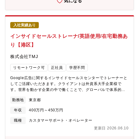
気になる
入社実績あり
インサイドセールストレーナ/英語使用/在宅勤務あ
り【港区】
株式会社TMJ
リモートワーク可
正社員
学歴不問
Google広告に関するインサイドセールスセンターでトレーナーと
してご活躍いただきます。クライアントは外資系大手企業様で
す。世界を動かす企業の中で働くことで、グローバルで体系的な
仕事の進め方やデジタルマーケティングの知識を身につけること
勤務地
東京都
ができます。業務に関する専門知識はご入社後に身につけられる
のでご安心ください。【在宅勤務】週2日可能。週3日は出社いた
年収
400万円～450万円
だきます。※センタールールに準じて変更あり※新人研修期間中
は出社（年に4～5回程度、約1か月間）【センター環境】ドリン
職種
カスタマーサポート・オペレーター
ク・軽食フリー（上限あり）＜ご担当いただく業務内容＞・クラ
更新日 2026.06.10
イアント企業からの研修受講（セールスノウハウ・サービス情報
など ※研修は英語で実施）・クライアント提供情報に関する質