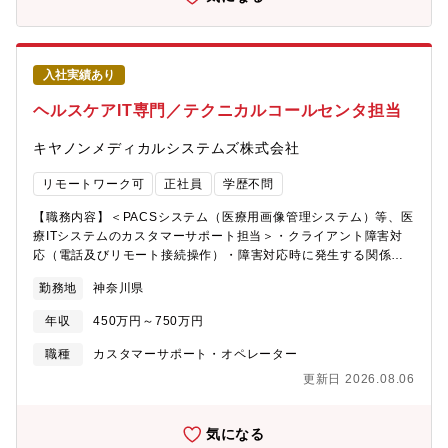
に対し、サービス利用方法や各種手続きについて対応。(2) WEB
FAQの作成・更新問い合わせ内容の傾向を分析し、自己解決率向
上を目的としたFAQ拡充を推進。(3) 告知メール・制度対応に関す
る全体施策業界の制度変更や機能アップデートなど、全加盟店に
入社実績あり
関わる情報発信・施策運用(4) 業務改善（RPA 活用含む）問い合
わせフローや事務業務における課題を発見し、RPA導入含む改善
ヘルスケアIT専門／テクニカルコールセンタ担当
案の提案から実装までをリード。＜外部機関が認める対応力＞当
社は、世界最大級のサポートサービス業界団体 HDI（HDI-
キヤノンメディカルシステムズ株式会社
Japan）が主催する「HDI格付けベンチマーク（クオリティ格付
け：メール）」で3年連続 三つ星を獲得。「顧客に寄り添う姿
リモートワーク可
正社員
学歴不問
勢」「丁寧なフォローアップ」が評価され、外部からも高品質な
サポートとして認められています。■募集背景キャッシュレス決済
【職務内容】＜PACSシステム（医療用画像管理システム）等、医
の普及が進み、加盟店の業種や規模も多様化する中で、求められ
療ITシステムのカスタマーサポート担当＞・クライアント障害対
るサポート内容は高度化しています。変化に対応し、より高品質
応（電話及びリモート接続操作）・障害対応時に発生する関係部
で安定したサポート体制を構築するため増員を行います。■ポジシ
門及び関係会社へのエスカレーション対応および指示・改善活動
勤務地
神奈川県
ョンの魅力・FinTech領域で、顧客対応からFAQ設計・業務改善ま
（応対効率化、スタッフの成果向上策、研修プログラムや顧客満
で幅広いスキルを磨ける・「対応するだけ」で終わらない、改善
足度向上施策などを検討、実施）・FAQ記事の作成、修正・KPI、
年収
450万円～750万円
や施策運営にも関われる成長環境がある・HDI三つ星の高品質サポ
品質管理【働きかた】本ポジションはシフト制の勤務となりま
ート組織で、実践的でハイレベルな顧客対応スキルを習得できる■
す。A勤⇒7:00～15:30B勤⇒8:00～16:30C勤⇒9:00～17:30D勤
職種
カスタマーサポート・オペレーター
ポジションのミッション・加盟店が安心してサービスを利用し続
⇒11:30～20:00E勤⇒12:30～21:00※コールセンタの運用時間
更新日 2026.08.06
けられるよう、高品質で安定したカスタマーサポートを提供する
は、7:00～21:00（平日・土・日祝含む） となります。（25年7
こと・日々の問い合わせ対応を通じて解約防止に寄与しながら、
月時点）※現状は土日・祝日出勤を月2～3回程度を想定していま
加盟店のニーズ・困りごとを把握し、新しいサービス利用につな
す。但し、土日・祝日出勤の場合は月内に代休を取得していただ
気になる
がるリードを獲得すること■期待役割・既存加盟店へのメールベー
くように予めシフトに組み込んでおります。【募集背景】テクニ