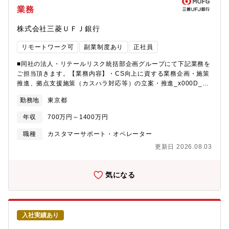
トの役割はますます重要になっています。弊社では、チャットボ
業務
ットや生成AIなどの活用を進めながら、AIを前提とした新しい顧
客対応モデルの構築に取り組んでいます。本ポジションでは、カ
株式会社三菱ＵＦＪ銀行
スタマーサポートに蓄積されるデータを活用しながら、・顧客体
験（CX）の向上・AIを活用した問い合わせ削減・オペレーション
リモートワーク可
副業制度あり
正社員
効率化を実現し、次世代型カスタマーサポートの構築をリードし
ていただきます。【業務内容】カスタマーサポートDXの企画・推
■同社の法人・リテールリスク統括部企画グループにて下記業務を
進を担い、データやAI技術を活用しながら、顧客体験の向上と業
ご担当頂きます。【業務内容】・CS向上に資する業務企画・施策
務効率化を実現していただきます。主な業務は以下の通りです。■
推進、拠点支援施策（カスハラ対応等）の立案・推進_x000D_・
カスタマーサポートDX企画・カスタマーサポート業務の分析およ
VoC（Voice of Customer）の収集・分析・部門施策への反映
び改善企画・AI / データ活用を前提とした業務設計・顧客対応プ
勤務地
東京都
_x000D_・カスタマーセンターの受電、HP投稿、SNS、顧客ア
ロセスの再設計■AI・DXソリューション導入・チャットボット、
ンケート等様々なチャネルからVoCを収集・収集した声を商品、
ボイスボット、生成AIの導入企画・既存システムの改善・ベンダ
年収
700万円～1400万円
サービス毎に分類し、カテゴリーごとに集計・分析・分析結果に
ー調整、要件定義、導入推進■データ活用による運営改善・問い合
係るレポートの作成、関係部への提言等を通した改善へ取組み
職種
カスタマーサポート・オペレーター
わせデータの分析・問い合わせ削減施策の企画・顧客体験（CX）
【募集背景】VoC業務のデジタル化・AI技術やデータ分析を活用
向上施策の推進【本ポジションの魅力・KPI】本ポジションでは、
更新日 2026.08.03
し、お客さまの声を効果的に収集、分析、評価する方法の開発と
カスタマーサポートの運営改善にとどまらず、AI・データ活用に
実施VoC業務運営の高度化・収集したデータを基に戦略的な意見
よる次世代カスタマーサポートの構築を推進いただきます。・AI /
や提案をまとめ、関連部署と連携して施策を策定・運営プロセス
気になる
生成AI / チャットボットなどのDX施策を企画から導入まで推進・
の改善を通じた、VoC活動の効率化や高度化VoC業務における課
数十万件規模の問い合わせデータを活用した業務改善・業務プロ
題解決手法の高度化・顧客の不満解消だけでなく顧客満足度向上
セスやオペレーションの再設計また、グループ内の・大規模オン
のため、関連部署に対し、商品やサービスの改善に資する情報提
ライン決済代行システムの開発・運用を担うエンジニア・AI活用
供や提言を行う・顧客体験（CX）に関する課題を特定し、それら
や高度なデータ分析を行うデータアナリストと連携しながら、デ
入社実績あり
に対する具体的な改善策を提言
ータドリブンなカスタマーサポート改革を推進することができま