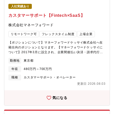
ードを活用したデータドリブンな活動とリスクスコアリング・受
入社実績あり
注までのパイプライン管理とCSQL（Customer Success
Qualified Lead）の創出活動・アカウント営業、カスタマーサク
カスタマーサポート【Fintech×SaaS】
セス、セールスエンジニア、サポートエンジニアと連携した顧客
ライフサイクル管理・カスタマージャーニーマップに基づくプロ
株式会社マネーフォワード
アクティブ・インターベンション（早期介入）プログラムの実
行・コールセンターマネジメント・地方拠点及びパートナー・顧
リモートワーク可
フレックスタイム制度
上場企業
客への出張・訪問【業務の魅力】・プラットフォーム型ビジネス
の最前線体験： Vision Oneの成長戦略を牽引 することがで
【ポジションについて】マネーフォワードケッサイ株式会社へ在
きます。 ダイレクトコミュニケーションによるB to B既存顧客
籍出向のポジションとなります。【マネーフォワードケッサイに
との継続率・関係性向上活動における豊富なビジネス経験を積む
ついて】2017年3月に設立され、企業間後払い決済・請求代行サ
ことができます。営業・カスタマーサクセス・マーケティング視
ービス『マネーフォワード 掛け払い』売掛金早期資金化サービス
勤務地
東京都
点を統合したビジネスドライブの実感を持つことができます。・
『マネーフォワード アーリーペイメント』、スタートアップ向け
次世代スキルの習得： AI・機械学習を活用したリスク予測と
資金調達サービス『マネーフォワード トランザクションファイナ
年収
480万円～700万円
データ分析能力の向上させることができます。 クレジットモ
ンス for Startups』、事業者向け請求書カード払いサービス『マ
デル（消費型課金）ビジネスの深い理解と運用経験を積むことが
ネーフォワード 請求書カード払い』を提供し、累計で2,800億円
職種
カスタマーサポート・オペレーター
できます。 リアルタイムKPIダッシュボードによるデータに基づ
以上の金額を取り扱う事業に成長しています。【業務内容につい
更新日 2026.08.03
いた意思決定能力の強化をすることができます。・成長市場での
て】中核事業である下記サービスにおいて、高いサービス品質と
挑戦機会： サイバーセキュリティ市場の成長領域における専
より高いユーザー価値を提供するカスタマーサポート、およびそ
門性構築につながります。 今年度の重点KPI（予算100%達
れを実現するチーム・仕組みを一緒に作り上げています。■企業間
気になる
成、CSQL創出、消費率向上）への直接的貢献ができます。【その
後払い決済・請求代行サービス「マネーフォワード 掛け払い」与
他】従業員の”キャリア自律”を支援するための人事制度を設けてお
信・請求・入金管理・入金催促といった煩雑な請求関連業務を、
ります。ぜひご覧ください。・Vision, Mission, Core Value | ト
テクノロジーを駆使してお客さまに代わって実現する、SaaS ×