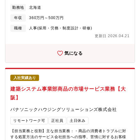
す。ルーティン作業だけでなく、常に変化する顧客の状況や課題
施策など、幅広い業務にご活躍いただけます。・チームマネジメ
勤務地
北海道
を把握し、精度向上・効率化・属人化防止に向けた提案をするこ
ント（シフト管理・パフォーマンス管理・メンバー育成）・
とで運用を最適化し、顧客満足度を向上します。給与業務アウト
VOC（顧客の声）を活用したサービス改善の提言・業務改善施策
年収
360万円～500万円
ソーシング業界のリーディングカンパニーである当社だからこ
の企画・実施（品質向上・生産性向上）・カスタマーマーケティ
そ、絶対に止めることができない給与計算において重要な役割を
ング部門や事業企画部門との連携施策の実施
職種
人事(採用・労務・制度設計・研修)
担うことができます。顧客への提案力や、業務改善力・システム
更新日 2026.04.21
理解力など、給与計算はもちろん、その他の分野にも応用可能な
幅広いスキルが身に付く仕事です。配属先の仕事の全体像配属先
となるプロセス部門は、東京（70名）、北海道（190名）、長崎
気になる
（35名）に拠点があります。入社後の業務内容①スケジュール管
理：給与計算に向けた勤怠実績など各種データの期限を顧客とす
り合わせます。②問合せ対応：顧客人事担当者からシステムの操
作方法や課題の対応方法などについての問合せに回答します。③
入社実績あり
給与計算：実際の給与計算はシステムが実施しますが、エラーの
確認などを行い、確定日までに確実に給与の支払い金額を確定し
建築システム事業部商品の市場サービス業務【大
て納品します。④月次報告会：毎月、担当顧客と当月給与計算の
阪】
報告・課題管理・改善提案を実施します。⑤規程変更対応：顧客
要望をヒアリングし、他部門と連携して計算ロジックの修正を行
パナソニックハウジングソリューションズ株式会社
います。【求める人物像】・社内外との交渉・調整が多く発生す
るため、コミュニケーションが得意な方・新しい知識の習得に意
リモートワーク可
正社員
土日休み
欲的に取り組み、向上心の高い方・ミスが許されない給与計算に
おいて、全ての工程を確実に実行する丁寧さや計画性を備えてい
【担当業務と役割】主な担当業務：・商品の消費者トラブルに対
る方・顧客の課題や要望に着目し、解決方法を考えて提案するこ
する処置方法のサービス会社担当への指導、苦情に対するお客様
とに喜びを感じられる方・チームで物事を進めることが好きな