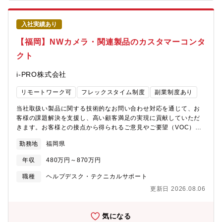
な経営課題に踏み込みます。単なるリソース提供に留まらず、課
題を抽出～仕組みの再設計まで、課題を根幹から解決することが
可能です。②提案の「幅広さ」当社はAI化や自動化の取り組みが
入社実績あり
急速に進んでおり、営業もAIを前提にした提案が必須。「AIでど
こを自動化できるか・人が介在すべき部分はどこか」を一緒に設
【福岡】NWカメラ・関連製品のカスタマーコンタ
計でき、市場価値の高いスキルを自然に獲得できます。③社会へ
クト
の「影響力」 誹謗中傷やフェイクニュースといったネット上のリ
スクから人々を守り、企業のブランド価値を向上させます。自ら
i-PRO株式会社
の提案が「ネットの安心・安全」という社会インフラを日々支え
て社会貢献性の高さが大きなやりがいです。【募集背景】SNS・
リモートワーク可
フレックスタイム制度
副業制度あり
ネット監視サービスで国内トップシェアクラスを誇る同社。伸長
見込みのサイバーセキュリティ領域で、東証プライム上場グルー
当社取扱い製品に関する技術的なお問い合わせ対応を通じて、お
プとして第二創業期に突入、チーム拡大に伴う募集となります。
客様の課題解決を支援し、高い顧客満足の実現に貢献していただ
新規事業・大型案件の増加に加え、AI/DX推進の最前線を担い、AI
きます。お客様との接点から得られるご意見やご要望（VOC）を
技術を核としたソリューションを市場に浸透させる営業戦略の立
分析し、製品改善やサービス品質向上につなげる役割も担いま
案と実行が急務となっています。現在、組織の再構築・営業基盤
勤務地
福岡県
す。また、チームメンバーや関係部門と連携しながら、継続的な
のアップデート・AI/DX活用が加速する中で、将来リーダーを任せ
業務改善活動にも参加いただきます。お客様の課題解決を通じて
られるメンバーを新たに複数募集します。
年収
480万円～870万円
直接感謝の声をいただける業務です。お問い合わせ対応、ナレッ
ジ整備、VOC活動を通じて顧客価値向上に貢献するとともに、将
職種
ヘルプデスク・テクニカルサポート
来リーダー候補として成長できるよう、しっかりとサポートしま
更新日 2026.08.06
す。▼取り扱い製品例：i-PRO ネットワークカメラ・関連商品
https://i-
pro.com/products_and_solutions/ja/surveillance/products【求
気になる
める人物像】・課題解決に向けて主体的に取り組める方・新しい