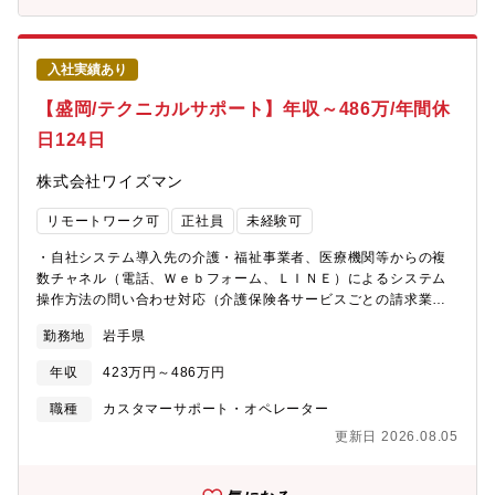
反映することができます。そのため、裁量を持って業務推進や改
ー向けコンテンツの管理 - マニュアル／FAQなどの作成・改善 ■
善に携わることが可能です・プロフェッショナリズムを有するチ
データを活用したサービス改善 - Google Analytics、SQL等を
ームメンバーと共に働きながら、スキル向上にも努めることがで
用いたデータ取得・分析 - 問い合わせ傾向の分析 - 分析結果
入社実績あり
きます・稀に見る事業成長率を誇っているため、成長中のサービ
に基づく課題抽出・改善提案 ※入社後、サービスやお客様特性を
スを更に発展させたカスタマーサポート経験者として、市場価値
理解いただいたのち、分析・改善業務にも携わっていただきま
【盛岡/テクニカルサポート】年収～486万/年間休
を向上させることができます【働き方】■リモート制度フルリモー
す。【入社後の流れ】まずはメインのサービスの仕様把握、業務
日124日
ト可能（全社イベントや業務の必要に応じて東京本社に出社して
理解をしていただきます。1カ月程度の製品仕様研修の座学を行
いただく必要有）※常時出社しているメンバーや週一出社、月一
い、その後OJTにて実務に慣れていただきます。メインサービス
株式会社ワイズマン
出社、社内イベントや大型の飲み会など必要がある際に出社する
の業務把握後には、順次他のサービスの製品理解を進めつつ、お
メンバーなど様々です。リモート勤務を推奨致しますが、イベン
客様対応・コールセンター管理・課題解決にむけた業務を実施い
リモートワーク可
正社員
未経験可
トや飲み会も含めて会社としてオフラインコミュニケーションを
ただきます。【キャリア採用向け 入社後の教育支援】■ご本人が
大切にする文化です。■研修期間について入社後のオンボーディン
組織の長となる「管理職コース」か、スペシャリストとしてのキ
・自社システム導入先の介護・福祉事業者、医療機関等からの複
グ期間として2～3ヶ月間の研修期間を設けております。（メール
ャリア極める「専門職コース」かを選択できます。■社内公募制も
数チャネル（電話、Ｗｅｂフォーム、ＬＩＮＥ）によるシステム
研修・電話研修（受電/架電））研修の中では3ステップを設ける
あります。■89%が業界未経験での入社ですが、OJTにて丁寧な支
操作方法の問い合わせ対応（介護保険各サービスごとの請求業
ことで、達成感を感じながら階段を上がるプロセスを組んでおり
援がありますので、ご安心ください。【ポジションの魅力】■単な
務、記録業務、集計業務／電子カルテシステム等の医療情報シス
ます。
るオペレーター業務ではなく、課題分析・品質向上に関われる
勤務地
岩手県
テムに関する問い合わせ等）・デジタルコンテンツを活用したサ
■「対応件数」ではなく、問い合わせ削減・品質改善・仕組み化が
ービスの企画・その他内容理解から課題解決まで、熟練度に応じ
評価される■サポートの現場で得た気づきを、改善・設計に活かせ
年収
423万円～486万円
担当していただきます。
る■サポート起点の改善提案が正式に検討・実行される文化がある
職種
カスタマーサポート・オペレーター
■事業／開発／営業など他部門と連携し、サービス全体に貢献でき
る
更新日 2026.08.05