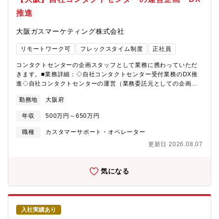
ト。対応事例をナレッジ化し、チーム全体の支援品質向上に貢
推進
献。
大阪ガスマーケティング株式会社
リモートワーク可
フレックスタイム制度
正社員
コンタクトセンターの企画スタッフとして業務に携わっていただ
きます。■業務詳細：◇自社コンタクトセンター受付業務のDX推
進◇自社コンタクトセンターの運営（業務委託元としての企画ス
タッフ）■配属部署：マーケ企画部以下３つの業種のいずれかを経
勤務地
大阪府
験されている方歓迎①CRM系システム提供ベンダー②コンタクト
センター関連システム提供ベンダー③ＢＰＯサービスベンダー■当
年収
500万円～650万円
社について◎「大阪ガス基盤会社」として設立大阪ガスの家庭用
エネルギーサービスを受け継ぎ、ガスや電気などのエネルギー関
職種
カスタマーサポート・オペレーター
連サービスやガス機器、リフォームなどを提供しています。◎関
更新日 2026.08.07
西を支える誇りと使命感前向きにチャレンジする組織風土を重視
し、120年支え続けたエネルギー事業者として進化を続けていま
す。◎自分らしい働き方フレックスタイム制度、平均残業15～20
気になる
時間、リモートワーク、オフィスカジュアルなど、個人の生活や
価値観に合わせたワークスタイルを支援しています。
入社実績あり