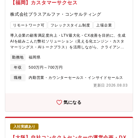
【福岡】カスタマーサクセス
す。ならびに以下のような指標を改善することを期待していま
す。・問い合わせ件数の削減（自己解決率向上）・カスタマーサ
株式会社プラスアルファ・コンサルティング
ポート対応コストの最適化・AI / 自動化による業務削減時間・顧
客対応品質（CS / 応答速度）の向上・チャットボット / AI導入に
リモートワーク可
フレックスタイム制度
上場企業
よる対応自動化率これらの指標を改善し、カスタマーサポートの
生産性と顧客体験の向上を両立することがミッションです。【募
導入企業の顧客満足度向上・LTV最大化・CX改善を目的に、生成
集背景】同社ではこれまでも、カスタマーサポートにおける自動
AIを組みこんだ弊社ソリューション（見える化エンジン・カスタ
化やAI活用の取り組みを積極的に進めてきました。一方で、BNPL
マーリングス・AIトークプラス）を活用しながら、クライアント
事業の成長に伴い問い合わせ領域や顧客接点も拡大しており、今
のCS領域全体に踏み込んだコンサルティング支援をご担当いただ
後はさらに・AI活用による顧客対応の高度化・カスタマーサポー
勤務地
福岡県
きます。ツールの活用支援にとどまらず、VOCデータの分析・顧
ト業務の自動化・データドリブンな運営最適化を推進していくフ
客インサイトの抽出・CX戦略の立案まで、クライアントの課題に
ェーズに入っています。そのため、AI・データ活用を軸にカスタ
年収
500万円～700万円
応じて幅広く関与するポジションです。生成AIを活用した業務改
マーサポートDXをリードできる人材を募集しています。
善・価値創出に関心をお持ちの方も、ぜひご応募ください。■業務
職種
内勤営業・カウンターセールス・インサイドセールス
内容◆ CS領域コンサルティング 顧客満足度・LTV向上、CX改善
更新日 2026.08.03
に向けた現状分析・課題特定・施策提案。他社事例を交えた実践
的なアドバイザリー支援。◆ VOC活用・顧客インサイト分析支援
データを活用した顧客の声の可視化・分析。クライアントの意思
気になる
決定・施策立案に貢献する有償コンサルティング。◆ プロジェク
トマネジメント 特定テーマにおける支援プロジェクトの推進。要
件整理から関係者調整・進行管理まで主導。◆ カスタマーサクセ
ス伴走支援 定期打合せを通じた活用状況のモニタリング・改善提
入社実績あり
案。クライアントが自走できる状態を目指した継続支援。◆ 問い
合わせ対応・ナレッジ蓄積 メール・電話等での操作説明・サポー
【大阪】自社コンタクトセンターの運営企画・DX