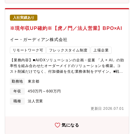
な経営課題に踏み込みます。単なるリソース提供に留まらず、課
題を抽出～仕組みの再設計まで、課題を根幹から解決することが
可能です。②提案の「幅広さ」当社はAI化や自動化の取り組みが
入社実績あり
急速に進んでおり、営業もAIを前提にした提案が必須。「AIでど
こを自動化できるか・人が介在すべき部分はどこか」を一緒に設
※現年収UP確約※【虎ノ門／法人営業】BPO×AI
計でき、市場価値の高いスキルを自然に獲得できます。③社会へ
の「影響力」 誹謗中傷やフェイクニュースといったネット上のリ
イー・ガーディアン株式会社
スクから人々を守り、企業のブランド価値を向上させます。自ら
の提案が「ネットの安心・安全」という社会インフラを日々支え
リモートワーク可
フレックスタイム制度
上場企業
て社会貢献性の高さが大きなやりがいです。【募集背景】SNS・
ネット監視サービスで国内トップシェアクラスを誇る同社。伸長
【業務内容】■AI/DXソリューションの企画・提案 「人 × AI」の効
見込みのサイバーセキュリティ領域で、東証プライム上場グルー
率性を組み合わせたオーダーメイドのソリューションを構築。コ
プとして第二創業期に突入、チーム拡大に伴う募集となります。
スト削減だけでなく、付加価値を生む業務体制をデザイン。■戦略
新規事業・大型案件の増加に加え、AI/DX推進の最前線を担い、AI
的パートナーシップの構築 導入後の効果検証（データ分析）に基
勤務地
東京都
技術を核としたソリューションを市場に浸透させる営業戦略の立
づき、継続的な業務改善（PDCA）や新たなDX施策を提案し、顧
案と実行が急務となっています。現在、組織の再構築・営業基盤
客の事業成長にコミット■顧客の経営課題・セキュリティ課題の発
年収
450万円～600万円
のアップデート・AI/DX活用が加速する中で、将来リーダーを任せ
掘のためのマーケットや顧客ニーズの把握と分析■サービスの安定
られるメンバーを新たに複数募集します。
運用、改善・強化に向けたオペレーション部門との連携・協働、
職種
法人営業
クロスセル・アップセルの提案【魅力】クライアント企業の課題
更新日 2026.07.01
に対し、当社BPOサービスを用いた業務設計・提案・運用フォロ
ーを行います。今後は、 AI/DXを組み込んだソリューション提案
が増えていきます。＜ 得られる「3つの価値」＞①課題解決の
気になる
「深さ」 顧客の「人手が足りない」という声の裏にある、本質的