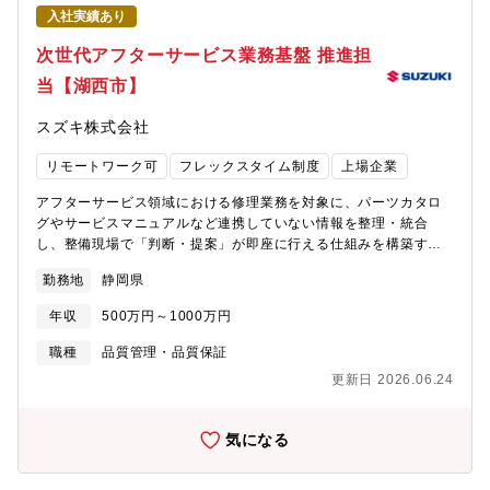
レンドマイクロ | トレンドマイクロ (JP) (trendmicro.com)・社員
Fintech × BPO（ビジネス・プロセス・アウトソーシング）のサ
入社実績あり
インタビューインタビュー | トレンドマイクロ株式会社 キャリア
ービスです。■個人事業主・法人向け事業用ビジネスカード「マネ
採用特設サイト (trendmicro.com)・同社は在宅勤務をはじめとし
ーフォワード ビジネスカード」従来のカードでは課題となってい
次世代アフターサービス業務基盤 推進担
たテレワークとオフィスワークを組み合わせたハイブリットな働
た会計処理の効率化や、与信枠の上限不足、使い込みや不正利用
当【湖西市】
き方を推奨しており、各人が生産性とチームワークを意識した上
の防止を実現する、次世代のビジネスカードサービスです。弊社
で、柔軟な働き方を選択しています（※居住地：勤務予定地から
のカスタマーサポートは、お客さまのテクニカルサポートに留ま
スズキ株式会社
在来線で150分以内の指定あり）
らず、お客さまの事業を真にサポートする集団を目指していま
す。【ポジションの魅力】◎事業の中核を担う役割としてカスタ
リモートワーク可
フレックスタイム制度
上場企業
マーサポートに取り組めます。私達の提供するマネーフォワード
ケッサイは、請求関連業務の代行サービスです。複雑な請求関連
アフターサービス領域における修理業務を対象に、パーツカタロ
業務を、お客さまに代わって行い、安心して事業運営に集中して
グやサービスマニュアルなど連携していない情報を整理・統合
いただける安心を提供しています。私達カスタマーサポートが、
し、整備現場で「判断・提案」が即座に行える仕組みを構築する
その中核となりお客さま体験の向上に取り組み続けています。◎
業務です。海外拠点で活用実績のある画像認識技術やAIを活用
日々の業務を自分たちで見直し、改善できる組織を目指してテク
勤務地
静岡県
し、関連部品・修理作業を同一画面で提示できる業務プロセスを
ノロジーとオペレーションをかけ合わせ、自分たちの日々の業務
設計・導入し、国内外拠点への展開・定着・改善までを一貫して
をよりスムーズにする。それによって、より多くのお客さまにサ
年収
500万円～1000万円
推進します。単なるシステム導入にとどまらず、現場業務の理解
ービスを提供し、価値を届けることができます。業務プロセスの
を前提に、業務効率の向上につながる業務変革を実行する役割を
職種
品質管理・品質保証
改善提案や、社内ツールの見直し、新しいテクノロジーの導入、
担います。【具体的には】・整備現場の修理業務を理解したうえ
そして、サービス自体をも変えていく。社内の開発・セールス・
更新日 2026.06.24
で、パーツカタログやサービスマニュアル等の業務内容・判断プ
審査といった各メンバーと力を合わせて、カスタマーサポートが
ロセスを整理・関連部品・修理作業の提案につながる業務フロー
主体となってお客さまや事業への貢献を進めていく経験ができま
および要件の設計・画像認識システム（インド拠点で実績のあ
気になる
す。
る、車両や部品画像をもとに損傷部位を認識する仕組み）やAIを
活用した、 判断・提案を支援する仕組みの企画・検討・海外関