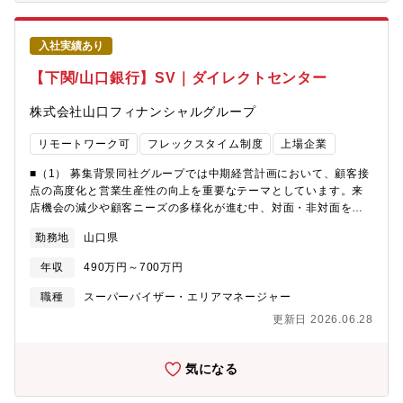
履歴、健康・お薬相談ができ、待ち時間なくお薬の受け取りがで
ススキルなど受講できるものなど多数あります。【キャリアプラ
きたり、 お薬手帳の役割も果たす他、薬剤師にも気軽に相談が
ン】・役職：将来的に主任・係長、管理職へとキャリアアップす
できるなど、導入いただいている調剤薬局・ご利用者の双方から
ることができます。・キャリアプランの例：システム開発企画、
入社実績あり
もご好評頂いております。 今後、新機能も追加し、更に多くの
収益分析・管理、システム・データベース管理、自動車技術知識
方に広めていく計画です。【魅力】・経営基盤安定◎のスタート
【下関/山口銀行】SV｜ダイレクトセンター
など 様々なスキルや知識が身に付けられ
アップ企業株式会社メディカルシステムネットワーク（親会社は
ます。国内・海外子会社へ出張し対応・指導するな
東証スタンダード上場）の100％出資の子会社。「デジタル時代に
株式会社山口フィナンシャルグループ
ど、 幅広いフィールドで活躍できる環境
おける患者中心の新たな医薬プラットフォームを創造する」をビ
があります。・環境 ：基本は湖西勤務ですが、希望により、海
ジョンに掲げ、「患者起点」で仕組みを作りに取り組むスタート
リモートワーク可
フレックスタイム制度
上場企業
外駐在にもチャレンジすることができます。
アップ企業です。・会社作りに貢献！小規模チームなため、全体
部内駐在実績拠点：インド、タイ、インドネシ
を俯瞰しながら、自らも手を動かし環境を創り上げていきます。
■（1） 募集背景同社グループでは中期経営計画において、顧客接
ア、フィリピン、ハンガリ
現状の把握からどうすれば社員の満足度を上げられるかなど、急
点の高度化と営業生産性の向上を重要なテーマとしています。来
ー、 アメリカ、メ
成長中の同社で組織の拡大を牽引しませんか？【求める人物
店機会の減少や顧客ニーズの多様化が進む中、対面・非対面を組
キシコ、南アフリカ【スズキならではの仕事のやりがい】スズキ
像】・自分本位ではなく、相手の立場に立って考えられる方・チ
み合わせた多様なチャネルによる接点創出の重要性が高まってい
の電子パーツカタログ（電子パーツカタログ）は、世界各国の拠
勤務地
山口県
ームワークを大事にし、向上心を持って仕事に励んでいただける
ます。その中でコールセンターは、顧客との継続的な関係構築や
点・代理店で使われるアフターサービスの基盤であり、国や地域
方・自分で考えて業務を進めることに前向きな方・他者の意見に
新たなニーズ創出を担う重要なチャネルとして位置づけられてお
ごとに運用や課題もさまざまです。次世代電子パーツカタログ開
年収
490万円～700万円
も柔軟に受け入れ、改善につなげることができる方・事実と認識
り、単なる問い合わせ対応から、顧客接点の戦略的活用へと役割
発では、AI・画像認識・データベース連携などの新技術を取り入
を分けてコミュニケーションの出来る方・仕組みづくりが好き、
が拡大しています。こうした変革を踏まえ、組織として成果を創
職種
スーパーバイザー・エリアマネージャー
れながら、海外の現場とも連携して“検索のしやすさ”や業務スピー
関心が高い方・医療現場の課題解決に意欲のある方【募集背景】
出できる運営体制の強化を目的に、本ポジションを募集します。
ドを高める仕組みづくりに挑戦できます。担当領域を持って関係
更新日 2026.06.28
増員募集【組織構成】サポートチーム 2名
■（2） ミッションコールセンター機能を通じて顧客接点の質と量
部署や開発パートナー、海
を向上させ、顧客満足度と業績の双方に貢献することが本ポジシ
ョンのミッションです。個々の応対だけでなく、組織として成果
気になる
を創出する仕組みを構築し、営業部門と連携しながら顧客との関
係性を深めていくことで、同社が目指す顧客本位の営業モデルの