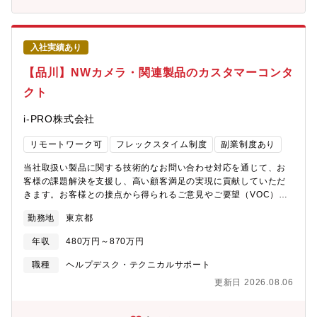
技術や製品を積極的に学習できる方【勤務環境・働き方】・基本
出社となります（必要に応じて在宅勤務は相談可）・残業原則ご
ざいません
入社実績あり
【品川】NWカメラ・関連製品のカスタマーコンタ
クト
i-PRO株式会社
リモートワーク可
フレックスタイム制度
副業制度あり
当社取扱い製品に関する技術的なお問い合わせ対応を通じて、お
客様の課題解決を支援し、高い顧客満足の実現に貢献していただ
きます。お客様との接点から得られるご意見やご要望（VOC）を
分析し、製品改善やサービス品質向上につなげる役割も担いま
勤務地
東京都
す。また、チームメンバーや関係部門と連携しながら、継続的な
業務改善活動にも参加いただきます。お客様の課題解決を通じて
年収
480万円～870万円
直接感謝の声をいただける業務です。お問い合わせ対応、ナレッ
ジ整備、VOC活動を通じて顧客価値向上に貢献するとともに、将
職種
ヘルプデスク・テクニカルサポート
来リーダー候補として成長できるよう、しっかりとサポートしま
更新日 2026.08.06
す。▼取り扱い製品例：i-PRO ネットワークカメラ・関連商品
https://i-
pro.com/products_and_solutions/ja/surveillance/products【求