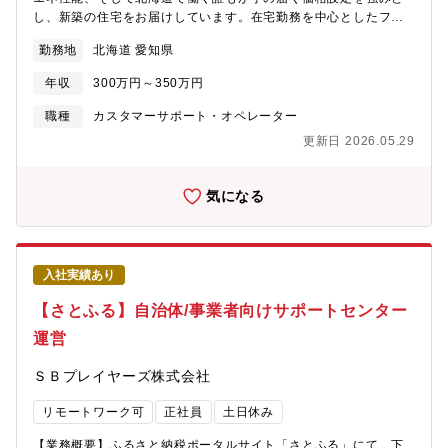
し、新築の住宅をお届けしています。在宅勤務を中心としたフレ
キシブルな働き方で「事業の根幹」である集客を推進し、営業を
勤務地
北海道 愛知県
サポートします。【具体的な業務内容】■資料請求の実績があるお
客様への架電業務■ショールームやモデルハウス見学のご案内■来
年収
300万円～350万円
場予約の管理■資料作成・事務作業（イベント案内のための簡単な
資料作成など）
職種
カスタマーサポート・オペレーター
更新日 2026.05.29
気になる
入社実績あり
【さとふる】自治体/事業者向けサポートセンター
運営
ＳＢプレイヤーズ株式会社
リモートワーク可
正社員
土日休み
【業務概要】ふるさと納税ポータルサイト「さとふる」にて、下