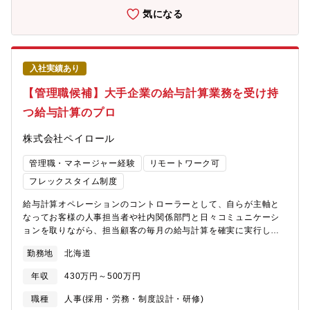
疑などのコミュニケーション・育成状況に関する情報連携 など?
気になる
研修開発・研修内容の日本語化（英→日）・クライアント提供マ
テリアルの翻訳（英→日）・育成カリキュラムの作成?講師・トレ
ーナー業務（日本語）・スタッフに対する研修講師（新人研修：
対象10-20人・既存研修：対象100人）・スタッフ育成フォロー/
入社実績あり
サポート（セールススキルに関する個別育成対応あり）?センター
管理者業務（日本語）・スタッフ育成に関する協業（育成状況の
【管理職候補】大手企業の給与計算業務を受け持
共有、育成方針の検討 など）・業務情報の連携・社内ノウハウな
つ給与計算のプロ
どの研修コンテンツの作成依頼
株式会社ペイロール
管理職・マネージャー経験
リモートワーク可
フレックスタイム制度
給与計算オペレーションのコントローラーとして、自らが主軸と
なってお客様の人事担当者や社内関係部門と日々コミュニケーシ
ョンを取りながら、担当顧客の毎月の給与計算を確実に実行しま
す。ルーティン作業だけでなく、常に変化する顧客の状況や課題
勤務地
北海道
を把握し、精度向上・効率化・属人化防止に向けた提案をするこ
とで運用を最適化し、顧客満足度を向上します。給与業務アウト
年収
430万円～500万円
ソーシング業界のリーディングカンパニーである当社だからこ
そ、絶対に止めることができない給与計算において重要な役割を
職種
人事(採用・労務・制度設計・研修)
担うことができます。顧客への提案力や、業務改善力・システム