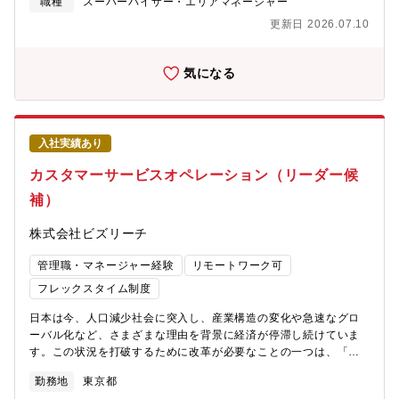
職種
スーパーバイザー・エリアマネージャー
だきます。業務状況に応じて難度が高い顧客を担当しながら、チ
たちの時代にあった新しい「働き方」や「働き方に対する価値
ームリーダーとして管理職の補佐を行っていただきます。成長に
更新日 2026.07.10
観」の変革が必要とされています。 このような背景から、即戦力
応じて、5人前後のチーム率いるリード職、さらにはマネジャー職
人材と企業をつなぐ転職サイト「ビズリーチ」を創りました。
へ昇格することが可能です。
「ビズリーチ」は「雇用の流動化」という側面から支援すること
気になる
で「ビジネスパーソンのキャリアの可能性と選択肢を最大化」を
目指しています。今回はそんな想いに賛同し、一緒に事業を創っ
てくれるメンバーを募集中です。【配属部門】ビズリーチ事業部
カスタマーサービス＆ソリューション部 カスタマーエンゲージメ
入社実績あり
ントグループ【職務内容】転職サイト「ビズリーチ」のカスタマ
ーサービス&ソリューション部門において、顧客対応の品質・生産
カスタマーサービスオペレーション（リーダー候
性を高める仕組みを設計・推進するポジションです。メール・電
補）
話対応の実務を起点としながら、VOC分析や業務改善施策の企
画・実装まで幅広く担い、CS組織全体の底上げに貢献します。ご
株式会社ビズリーチ
経験に応じて、下記業務をお任せいたします。●顧客対応（実
務）・個人会員からの問い合わせに対して、メール／電話による
管理職・マネージャー経験
リモートワーク可
サポートを提供 －メール対応（一次対応／二次対応） －電話
対応（一次対応／二次対応）・問い合わせに関連した社内折衝、
フレックスタイム制度
他事業部門との連携●オペレーション改善・品質管理・SLA・KPI
日本は今、人口減少社会に突入し、産業構造の変化や急速なグロ
のモニタリングと改善提案・オペレーションフローの分析と改善
ーバル化など、さまざまな理由を背景に経済が停滞し続けていま
施策の企画・実装また、ご経験やご意向に応じて、ゆくゆくは下
す。この状況を打破するために改革が必要なことの一つは、「働
記のような業務にも携わっていただく可能性があります。・
き方」そのものです。現代では、情報技術の急速な普及と進化に
VOC（顧客の声）の収集・分析と、プロダクト／サービスへの提
勤務地
東京都
伴い、ビジネス環境はいともたやすく変化します。企業は、不確
言・活用推進・品質向上・生産性向上を目的としたTech導入施策