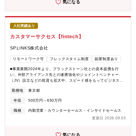
気になる
める人物像】・課題解決に向けて主体的に取り組める方・新しい
技術や製品を積極的に学習できる方【勤務環境・働き方】・基本
出社となります（必要に応じて在宅勤務は相談可）・残業原則ご
ざいません
入社実績あり
カスタマーサクセス【fintech】
SP.LINKS株式会社
リモートワーク可
フレックスタイム制度
副業制度あり
■事業展開2024年より、ブラックストーン社との資本提携を行
い、外部アライアンス先との連携強化やジョイントベンチャー
（JV）設立などの投資も拡大中、スピード感をもってビジネス拡
大を進めています。「決済代行会社」という枠組みを超え、これ
勤務地
東京都
までにない新しい価値をともに創り上げていく存在へと成長す
る、その強い意志を示すため2025年10月には社名をソニーペイメ
年収
500万円～650万円
ントサービスからSP.LINKSへ変更することといたしました。■業
務内容お客様が安心して当社決済サービスを利用し続けられるよ
職種
内勤営業・カウンターセールス・インサイドセールス
う、問い合わせ対応からFAQ整備、制度対応、業務改善まで幅広
更新日 2026.08.03
く担うカスタマーサクセス業務です。加盟店の体験価値向上と、
事業成長に直結する重要なポジションです。【詳細】(1) お問い合
わせ対応業務（約70％）既存加盟店からのメールでの問い合わせ
気になる