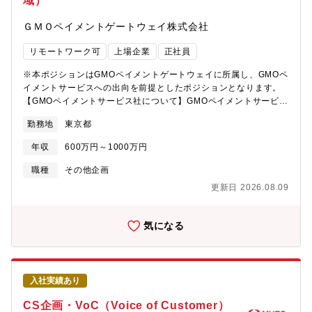
域）
ＧＭＯペイメントゲートウェイ株式会社
リモートワーク可
上場企業
正社員
※本ポジションはGMOペイメントゲートウェイに所属し、GMOペ
イメントサービスへの出向を前提としたポジションとなります。
【GMOペイメントサービス社について】GMOペイメントサービス
株式会社は、決済事業のリーディングカンパニーとして年平均
勤務地
東京都
25％以上の利益成長を目標とし、20期連続増収増益を実現してい
る東証プライム市場上場の決済代行会社であるGMOペイメントゲ
年収
600万円～1000万円
ートウェイ株式会社の戦略的グループ会社です。同社は2013年の
創業以来、「GMO後払い」を提供し、大手ECサイトを中心に多く
職種
その他企画
の加盟店に導入されています。さらに、三井住友カードと共同で
更新日 2026.08.09
提供するBNPLサービス「アトカラ」や、BASE株式会社との「あ
と払い（Pay ID）」など、決済サービスの拡大を進めています。
BNPL市場の成長に伴い、カスタマーサポートにおいてもAI・デー
気になる
タを活用した顧客対応の高度化が重要なテーマとなっています。
当社では、チャットボットや生成AIなどのDX施策を進めながら、
AIを前提とした顧客対応基盤の構築に取り組んでいます。【本ポ
ジションについて】本ポジションは、AI・データ活用によって次
入社実績あり
世代カスタマーサポートを構築するDX推進ポジションです。
BNPLサービスの急成長に伴い、顧客接点となるカスタマーサポー
CS企画・VoC（Voice of Customer）