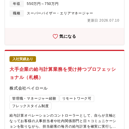
実で複雑性が高い環境下で変化し続けなければ生き残っていけま
の企画立案／実施・カスタマーマーケティング部門や事業企画部
年収
550万円～750万円
せん。企業の経営環境の移り変わりにより、個人の「働き方」を
門との連携施策の実施
取り巻く状況も大きく変化しています。このような背景から、私
職種
スーパーバイザー・エリアマネージャー
たちの時代にあった新しい「働き方」や「働き方に対する価値
更新日 2026.07.10
観」の変革が必要とされています。 このような背景から、即戦力
人材と企業をつなぐ転職サイト「ビズリーチ」を創りました。
「ビズリーチ」は「雇用の流動化」という側面から支援すること
気になる
で「ビジネスパーソンのキャリアの可能性と選択肢を最大化」を
目指しています。今回はそんな想いに賛同し、一緒に事業を創っ
てくれるメンバーを募集中です。【配属部門】ビズリーチ事業部
カスタマーサービス＆ソリューション部 カスタマーエンゲージメ
入社実績あり
ントグループ【職務内容】転職サイト「ビズリーチ」のカスタマ
ーサービス&ソリューション部門において、顧客対応の品質・生産
大手企業の給与計算業務を受け持つプロフェッシ
性を高める仕組みを設計・推進するポジションです。メール・電
ョナル（札幌）
話対応の実務を起点としながら、VOC分析や業務改善施策の企
画・実装まで幅広く担い、CS組織全体の底上げに貢献します。ご
株式会社ペイロール
経験に応じて、下記業務をお任せいたします。●顧客対応（実
務）・個人会員からの問い合わせに対して、メール／電話による
管理職・マネージャー経験
リモートワーク可
サポートを提供 －メール対応（一次対応／二次対応） －電話
対応（一次対応／二次対応）・問い合わせに関連した社内折衝、
フレックスタイム制度
他事業部門との連携●チーム牽引・育成・派遣・限定正社員メンバ
給与計算オペレーションのコントローラーとして、自らが主軸と
ーへのOJT・育成支援・チームのSLA・品質管理（QA）の推進・
なってお客様の人事担当者や社内関係部門と日々コミュニケーシ
メンバーのパフォーマンス管理・フォローアップまた、これまで
ョンを取りながら、担当顧客の毎月の給与計算を確実に実行しま
のご経験やご意向に応じて、下記のような部門内／事業部内横断