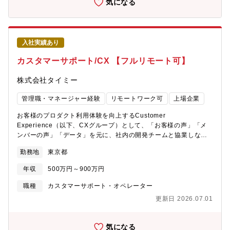
気になる
バー）シリーズ： 現場の「安全」と「命」を守る、安全衛生管理
システム。単なるツールではなく、お客様の「次の仕事（工事）
を取れるかどうか」が決まる、まさに経営の生命線。「落札でき
た！」「残業が減った！」と直接喜ばれるやりがいは格別です。
入社実績あり
業界標準の圧倒的シェアがあるから、お客様からの信頼も抜群。
自信を持って向き合える、自社製品”を支える誇りをぜひ感じてく
カスタマーサポート/CX 【フルリモート可】
ださい。【学ぶことが最初の仕事です】「積算」は奥が深い世
界。一人前になるまでに1~3年という時間がかかります。時間をか
株式会社タイミー
けて学んだ分、価値のある「一生モノの技能」になります。最初
は覚えることも多いですが、失敗を恐れず新しい知識を吸収する
管理職・マネージャー経験
リモートワーク可
上場企業
ことを楽しめる方なら、必ずプロへと成長できます！
お客様のプロダクト利用体験を向上するCustomer
Experience（以下、CXグループ）として、「お客様の声」「メ
ンバーの声」「データ」を元に、社内の開発チームと協業しなが
ら、プロダクト改善やカスタマーサポート本部の業務改善をおこ
勤務地
東京都
なっています。▼役割・開発チームと協業し、お客様の困りごと
の根本原因を解消し、顧客のプロダクト利用体験を向上する・CS
年収
500万円～900万円
本部内関連チームと協業し、オペレーションの最適化を通して、
迅速で満足度の高いお問い合わせ体験を提供する・AIなどの最新
職種
カスタマーサポート・オペレーター
技術を活用し、上記の実現を図る【職務内容】問い合わせデータ
更新日 2026.07.01
を起点にサービス利用体験に目を向け、根本原因の特定・改善策
の実行を通してプロダクト及びサービス全体の体験向上へ貢献し
ます。また、上記に加え【簡単・迅速・満足度が高い】サポート
気になる