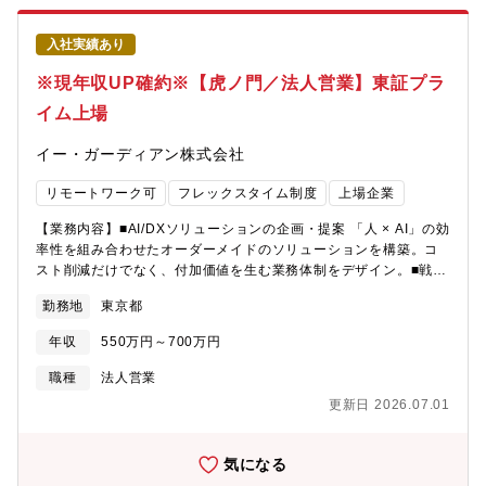
実現に寄与していただきます。■（3） 主な業務内容コールセンタ
ー機能を活用し、顧客接点創出の強化を通じて、顧客満足度およ
入社実績あり
び業績の向上につながる組織的成果の実現に寄与していただきま
す。＜顧客接点創出の強化＞・コールセンターにおける架電業務
※現年収UP確約※【虎ノ門／法人営業】東証プラ
を通じた顧客接点の創出・拡大・顧客ニーズを踏まえたアプロー
イム上場
チ方法の検討・改善・営業部門等と連携した顧客接点創出施策の
推進＜コールセンター運営・人材マネジメント＞・派遣社員の指
イー・ガーディアン株式会社
導・育成、業務品質の維持・向上・オペレーションの安定運営に
向けた管理・改善・顧客満足度・応対品質を意識した運営体制の
リモートワーク可
フレックスタイム制度
上場企業
構築＜組織的成果の創出＞・顧客満足度向上および業績向上に資
する取り組みの企画・推進・定量・定性データを踏まえた成果検
【業務内容】■AI/DXソリューションの企画・提案 「人 × AI」の効
証と改善・チーム・組織として成果を上げる仕組みづくり■（4）
率性を組み合わせたオーダーメイドのソリューションを構築。コ
やりがい◎ 顧客接点の最前線で成果創出に直結する仕事センター
スト削減だけでなく、付加価値を生む業務体制をデザイン。■戦略
を起点に顧客満足度と業績向上の双方に貢献でき、自身の取り組
的パートナーシップの構築 導入後の効果検証（データ分析）に基
みが成果として見えやすい環境です。
勤務地
東京都
づき、継続的な業務改善（PDCA）や新たなDX施策を提案し、顧
客の事業成長にコミット■顧客の経営課題・セキュリティ課題の発
年収
550万円～700万円
掘のためのマーケットや顧客ニーズの把握と分析■サービスの安定
運用、改善・強化に向けたオペレーション部門との連携・協働、
職種
法人営業
クロスセル・アップセルの提案【魅力】クライアント企業の課題
更新日 2026.07.01
に対し、当社BPOサービスを用いた業務設計・提案・運用フォロ
ーを行います。今後は、 AI/DXを組み込んだソリューション提案
が増えていきます。＜ 得られる「3つの価値」＞①課題解決の
気になる
「深さ」 顧客の「人手が足りない」という声の裏にある、本質的