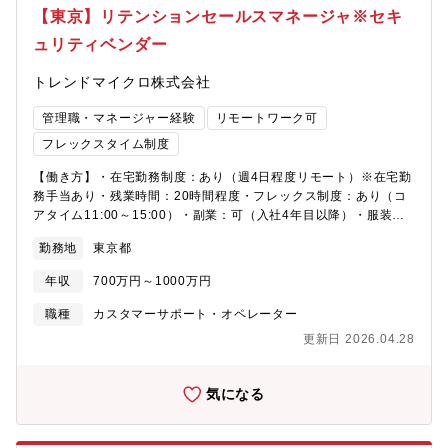
【東京】リテンションセールスマネージャ※セキ
ュリティベンダー
トレンドマイクロ株式会社
管理職・マネージャー経験
リモートワーク可
フレックスタイム制度
【働き方】・在宅勤務制度：あり（週4日程度リモート）※在宅勤
務手当あり・残業時間：20時間程度・フレックス制度：あり（コ
アタイム11:00～15:00）・副業：可（入社4年目以降）・服装：
自由【業務内容】エンタープライズ既存顧客の継続利用・拡張を
勤務地
東京都
促進するため、カスタマーサクセスの概念とデータドリブンアプ
ローチを活用した戦略的営業活動を行います。 同社主力サービス
年収
700万円～1000万円
のVision One統合プラットフォームの価値最大化を通じて、アカ
ウント営業、カスタマーサクセスマネージャー、セールスエンジ
職種
カスタマーサポート・オペレーター
ニア、サポートとの連携により、最適なセールス活動を実施しま
更新日 2026.04.28
す。 【具体的には】・顧客のRetention（維持）と
Expansion（拡大）を目的とした戦略の策定と実行・TELを中心
とした顧客・パートナーとのダイレクトコミュニケーションによ
気になる
る機会の可視化と予測・クレジットモデル（消費型課金）の最適
化による利用率向上と消費率拡大施策の実行・解約防止・新製品
への移行・複数年更新の営業活動実施・リアルタイムダッシュボ