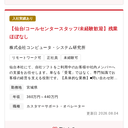
スのアフターサポートを中心となって担い、スムーズな課題解決
カルコールセンタとして提供する技術範囲の拡大組織構成の適正
を実現する・問い合わせ対応だけでなく、FAQ整備・ナレッジ
化に向けた採用【配属先（予定）】サービス本部フィールドサポ
化・プロセス改善を主体的に推進し、自己解決率を向上させる・
ート第四部(全体で49名程度）
入社実績あり
告知メールや制度対応などの全体施策を運用し、正確かつ迅速な
情報提供を行う・既存フローの課題抽出、RPA 等を含む改善策の
【仙台/コールセンタースタッフ/未経験歓迎】残業
提案から実装までをリードする■キャリアパスまずはメンバーとし
ほぼなし
て、問い合わせ対応や手続き業務を通じて、サービス知識・業界
理解・課題発見力を身につけていただきます。将来的には在籍グ
株式会社コンピュータ・システム研究所
ループのリーダーとして、運用改善や施策推進などをリードして
いただきます。カスタマーサポート以外の職種へのチャレンジも
リモートワーク可
正社員
未経験可
可能です。■配属部署Account Management UnitCustomer
Success2 Group（グループマネジャー以下8名程度の組織）
仙台本社にて、自社ソフトをご利用中のお客様や社内メンバーへ
の支援をお任せします。単なる「受電」ではなく、専門知識でお
客様の経営を支える役割です。【具体的な業務】■問い合わせ対
応： 電話やメールを用いて、ソフトの操作説明や不明点の解消を
勤務地
宮城県
丁寧に行います。■データの整備： データのメンテナンス、効率
的なサポート体制の構築。■現場との連携： 現場で活動するフィ
年収
360万円～440万円
ールドサポート職と密に連携し、お客様の目的達成（工事の受注
など）をバックアップします。【当社の商品について】私たちが
職種
カスタマーサポート・オペレーター
扱うのは、建設会社が公共工事などを落札するために欠かせない
更新日 2026.08.04
『土木積算ソフト』です。業界トップクラスシェア製品の落ち合
わせ対応になります。・ATLUS（アトラス）シリーズ： 業界トッ
プクラスのシェアを誇る、積算ソフトの代名詞。・Saviour（セー