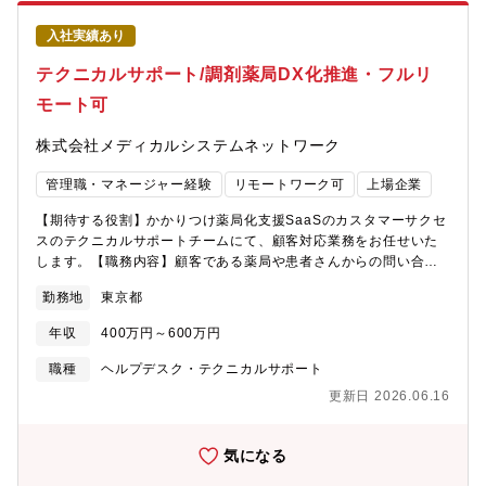
係会社(マルチ社)および社内関係部門（IT・サービス・技術部門
等）との調整・連携・国内外拠点への導入推進、現場定着支援お
入社実績あり
よび改善活動の実施【採用背景】アフターサービスの修理業務に
おいて、現在のパーツカタログやサービスマニュアルは情報が分
テクニカルサポート/調剤薬局DX化推進・フルリ
散しており、整備現場では関連部品や修理作業の判断・確認に時
モート可
間を要しています。当社のアフターサービスは、グローバルで年
間数千万台規模のサービス入庫を支える事業であり、今後は人員
株式会社メディカルシステムネットワーク
増に頼るのではなく、現状の体制を前提とした業務効率の向上が
重要な課題となっています。こうした課題に対し、AIや画像認識
管理職・マネージャー経験
リモートワーク可
上場企業
などのデジタル技術を活用することで、修理部品・修理作業を同
一画面で確認できる仕組みへと業務基盤を進化させ、判断・確認
【期待する役割】かかりつけ薬局化支援SaaSのカスタマーサクセ
工数の削減と作業効率の向上を図ります。その実現に向けて、現
スのテクニカルサポートチームにて、顧客対応業務をお任せいた
場業務を理解したうえで業務整理から仕組みづくり、導入後の定
します。【職務内容】顧客である薬局や患者さんからの問い合わ
着・改善までを一貫して推進できる人材が必要であり、今回キャ
せを受け、テクニカルサポートとして回答やご案内をお任せしま
リア採用を実施します。【部門のミッション】世界中のお客様
勤務地
東京都
す。※株式会社メディカルシステムネットワークにご入社後、株
に、必要な時に必要とされるアフターパーツ・アクセサリーをお
式会社ファーマシフトへ出向いただきます。【出向先】 ■株式会
届けして、安心安全にスズキ製品にお乗りいただくことが我々の
年収
400万円～600万円
社ファーマシフト （ URL：https://psft.co.jp/ ） （株式会
ミッションです。そのために誰にでも使いやすいシステムの構築
社メディカルシステムネットワーク100％出資会社） 所在地：東
職種
ヘルプデスク・テクニカルサポート
と安定運用を目指しています。【入社後の教育体制】OJTで業務
京都港区東新橋1-5-2 汐留シティセンター5階 ■事業内容：かか
の立ち上がりをサポートします。各自のご経験や状況に応じて、
更新日 2026.06.16
りつけ薬局化支援事業 「つながる薬局」 LINE公式アカウント
社内外の研修に受講いただくことも可能です。社内には以下のよ
を活用して患者と薬局のコミュニケーションをサポートすること
うな研修・教育があります。・全社教育 ：役職者研
により、ストレスのない「かかりつけ」の関係を構築することを
気になる
修、部門別研修 等・自己研鑽プログラム：英会話やプログラミ
支援。 複数の薬局の登録が可能で処方箋の送信、問診票、お薬
ング、その他業務で必要な知識、 ビジネ