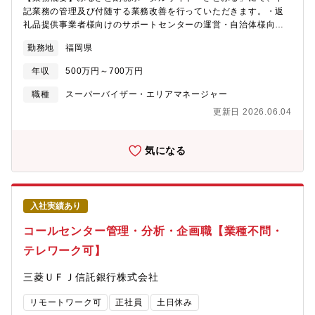
記業務の管理及び付随する業務改善を行っていただきます。・返
礼品提供事業者様向けのサポートセンターの運営・自治体様向け
サポートセンターの運営管理・「さとふる」に掲載する返礼品の
勤務地
福岡県
登録修正業務の運営管理【具体的な業務内容】■事業者様向けサポ
ートセンター業務（ 返礼品提供事業者様からの問い合わせ及び依
年収
500万円～700万円
頼の対応）・返礼品出荷スケジュールについてのご相談対応・
「さとふる」に掲載中の返礼品情報の修正依頼対応・寄附者様か
職種
スーパーバイザー・エリアマネージャー
らいただいた問い合わせ内容に対し、提供元事業者様への照会※
更新日 2026.06.04
返礼品提供事業者様が「さとふる」へ返礼品を掲載いただいた後
の運用をサポートします。■自治体様向けサポートセンター業務
（自治体様からの問い合わせ及び依頼の対応）・寄附実績などの
気になる
明細内容への照会。・当社の提供する各種システムツールの操作
方法などのご案内。・自治体様へ直接問い合わせをした寄附者様
がいらっしゃった場合のご案内対応の依頼。■返礼品登録業務返礼
品提供事業者様からの返礼品掲載の申請対応、及び申請に付随す
入社実績あり
る問い合わせ対応（申請いただく「返礼品の情報」を校正し、ポ
ータルサイトへの登録手配を実施）※返礼品提供事業者様が「さ
コールセンター管理・分析・企画職【業種不問・
とふる」へ返礼品を掲載いただくまでの対応を行います。自治体
テレワーク可】
様や返礼品提供事業者様からの様々な相談や依頼に対して、適切
かつスピーディーな対応ができるチームを運営管理いただくこと
三菱ＵＦＪ信託銀行株式会社
はもちろんですが、手続き受付の自動化や効率化など、サービス
品質向上にもつながる業務改善にも取り組んでいただきます。
リモートワーク可
正社員
土日休み
【入社後のイメージ】主に「事業者向けサポートセンター業務」