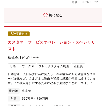
更新日 2026.06.22
理解力など、給与計算はもちろん、その他の分野にも応用可能な
幅広いスキルが身に付く仕事です。【求める人物像】・社内外と
の交渉・調整が多く発生するため、コミュニケーションが得意な
気になる
方・お客様の求めている本質を考えることができる方・新しい知
識の習得に意欲的に取り組み、向上心の高い方・ミスが許されな
い給与計算において、全ての工程を確実に実行する丁寧さや計画
性を備えている方・顧客の課題や要望に着目し、解決方法を考え
入社実績あり
て提案することに喜びを感じられる方・チームで物事を進めるこ
とが好きな方・「100点が当たり前」である給与計算の重圧に耐え
カスタマーサービスオペレーション・スペシャリ
られる、精神的なタフさをお持ちの方配属先の仕事の全体像配属
スト
先となるプロセス部門は、東京（70名）、北海道（190名）、長
崎（35名）に拠点があります今回の勤務地は北海道となります
株式会社ビズリーチ
（※ご本人の意に沿わない転勤はございません。）入社後の業務
内容①スケジュール管理：給与計算に向けた勤怠実績など各種デ
リモートワーク可
フレックスタイム制度
正社員
ータの期限を顧客とすり合わせます。②問合せ対応：顧客人事担
当者からシステムの操作方法や課題の対応方法などについての問
日本は今、人口減少社会に突入し、産業構造の変化や急速なグロ
合せに回答します。③給与計算：実際の給与計算はシステムが実
ーバル化など、さまざまな理由を背景に経済が停滞し続けていま
施しますが、エラーの確認などを行い、確定日までに確実に給与
す。この状況を打破するために改革が必要なことの一つは、「働
の支払い金額を確定して納品します。④月次報告会：毎月、担当
き方」そのものです。現代では、情報技術の急速な普及と進化に
顧客と当月給与計算の報告・課題管理・改善提案を実施します。
勤務地
東京都
伴い、ビジネス環境はいともたやすく変化します。企業は、不確
⑤規程変更対応：顧客要望をヒアリングし、他部門と連携して計
実で複雑性が高い環境下で変化し続けなければ生き残っていけま
算ロジックの修正を行います。将来のキャリアパス1か月程度の研
年収
550万円～750万円
せん。企業の経営環境の移り変わりにより、個人の「働き方」を
修を終えた後、徐々にメイン担当者として担当顧客を持っていた
取り巻く状況も大きく変化しています。このような背景から、私