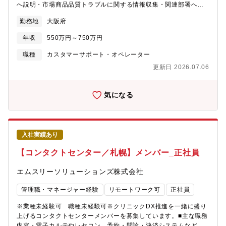
へ説明・市場商品品質トラブルに関する情報収集・関連部署への
方・「100点が当たり前」である給与計算の重圧に耐えられる精神
改善提起、推進期待する役割：・方針に沿ってルート・お客様に
的なタフさをお持ちの方【将来のキャリアパス】1か月程度の研修
勤務地
大阪府
丁寧な対応を行い、、関連部門と連携し処置を遅滞なく円滑に遂
を終えた後、徐々にメイン担当者として担当顧客を持っていただ
行、完了させること・電気系商品トラブルに対して、商品の関連
きます。業務状況に応じて難度が高い顧客を担当しながら、スキ
年収
550万円～750万円
資料を基に現場にて故障解析～原因究明を行い、対処方法が導
ルアップを目指します。成長に応じて、マネジメントを目指す方
出、修理部門に指導できること・担当地域の案件に対して、主体
職種
カスタマーサポート・オペレーター
は5人前後のチーム率いるリード職を、スペシャリストを目指す方
的に案件管理、処理推進ができること【具体的な仕事内容】お客
は技術面からチームを支えるテクニカルマネジャー職への昇格す
更新日 2026.07.06
様対応、修理処理プランニング・指導、推進管理・市場での商品
ることが可能です。
トラブルに対する故障解析～原因特定と修理処理方法の指導・修
理案件に対して、外部修理業者と連携し、修理案件を計画、推進
気になる
管理・ルート・お客様へのトラブル原因、処置方法の説明・市場
不具合商品の故障原因解析と社内関連部門への情報フィードバッ
クと改善提起、推進【配属部門】 建築システム事業部 CS・品質
保証部 建材CS推進課【この仕事を通じて得られること】・お客
入社実績あり
様と寄り添い、商品不具合を改善した際の達成感・市場での商品
不具合に際して、未知な原因を組織関係者と究明、改善していく
【コンタクトセンター／札幌】メンバー_正社員
中での商品・現場知識、改善達成感・案件を組織で進めていくな
かでのチームワーク、連帯感【職場の雰囲気】・建築関連商品で
エムスリーソリューションズ株式会社
のアフターサービスを通じて、事業場を代表してお客様と真摯に
向き合い、丁寧に説明しながらご理解いただく使命感で、チーム
管理職・マネージャー経験
リモートワーク可
正社員
協力しながらモチベーションをもって個々自主独立した 業務遂
行を活発に実行する組織です。・経験豊富なベテラン社員もいま
※業種未経験可 職種未経験可※クリニックDX推進を一緒に盛り
すので、ご自身の技術、知識向上へのアドバイスを必要に応じて
上げるコンタクトセンターメンバーを募集しています。■主な職務
うけることができます。・年間、期毎でのアウトプット、目標・
内容・電子カルテやレセコン、予約・問診・決済システムなどサ