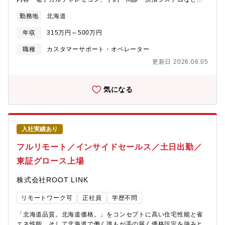
納期設定を上司とすり合わせた上で、各個人裁量をもって仕事を
ービスの問合せ窓口・クリニックのスタッフや看護師、医師への
勤務地
北海道
進めることができます。・勤怠管理をきっちり行い、上司が部下
システムの操作方法案内や初期導入サポート■教育・研修制度独自
の勤務状況を正しく把握しているので、個人的な業務負荷の偏り
の研修プログラムと、専門知識を研修で習得できるので業界未経
年収
315万円～500万円
を是正し、過重労働にならない組織運営ができています。【部門
験でも安心して働けます・約2週間の座学研修後、座学・OJTを組
のミッション】・建築システム事業部パナソニック ハウジングソ
み合わせた約3か月間のステップアッププログラム・医療事務の外
職種
カスタマーサポート・オペレーター
リューションズ株式会社（以下、弊社）において、建築に使用さ
部・内部研修サポートあり■その他・研修期間終了後、一定の条件
更新日 2026.06.05
れる建材製品（例：内装ドアなどの建具、フローリング、収納設
を満たした方に関しては在宅勤務の選択が可能です。フルリモー
備など）を担当・CS・品質保証部品質を良くすることでCS向上
トではなく一定の割合での出社となります・キャリアを積みエム
を図り、その状態を維持・管理する。その成果として経営(利益確
スリー本社とのプロダクト開発にかかわれるようになります。
気になる
保)に貢献する。【制御ソフト開発課のミッション】・建材製品の
【勤務時間例】8:30 ～ 17:30、9:00 ～ 18:00、10:00～19:00、
アフターサービスが迅速かつ円滑に実施できるよう営業部門、修
11:00 ～ 20:00【組織構成】コミュニケーター：41名スーパーバ
理部門と連携し、お客様ご不満を解消～CS向上を図る・市場での
イザー：8名グループ長：2名
製品不具合情報を商品企画・開発部門へフィードバック～商品改
入社実績あり
善を促し、品質向上を図る【募集背景】建築関連商品アフターサ
ービスに係るお客様対応人材の補強（床暖房商品、エクステリア
フルリモート／インサイドセールス／土日出勤／
系商品、電気技術搭載商品）【キャリアパス】・採用時の部署に
東証グロース上場
とどまらず、様々な職務や製品カテゴリーを経験いただいて、総
合的なスキルを身につけられるキャリアパスを用意していま
株式会社ROOT LINK
す。・ご本人のキャリアアップや希望に応じて、スキルを活かし
た他部門への異動をする可能性もあります。
リモートワーク可
正社員
学歴不問
「北海道品質。北海道価格。」をコンセプトに高い住宅性能と省
エネ性能、そして北海道で働く誰もが手の届く価格設定を強みと