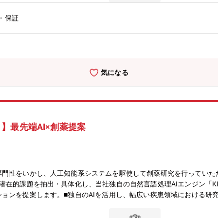
・保証
気になる
】最先端AI×創薬提案
専門性をいかし、人工知能系システムを駆使して創薬研究を行っていた
潜在的課題を抽出・具体化し、当社独自の自然言語処理AIエンジン「KI
ョンを提案します。■独自のAIを活用し、幅広い疾患領域における研
ーダーとしての役割を担っていただくことを期待しています。■医学・
験を駆使して業務遂行上の課題抽出や解決策を検討・探索します。同時