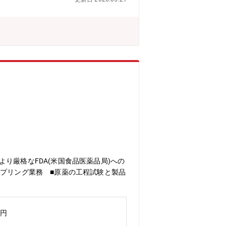
り厳格なFDA(米国食品医薬品局)への
ンプリング業務 ■原薬の工程試験と製品
万円