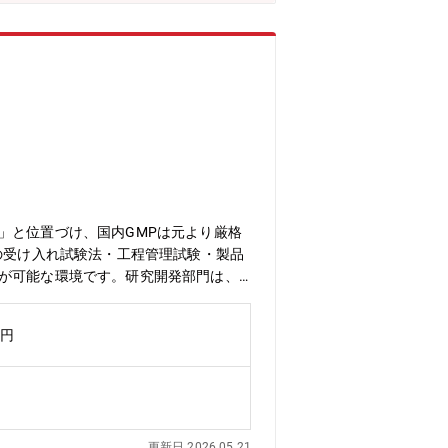
」と位置づけ、国内GMPは元より厳格
の受け入れ試験法・工程管理試験・製品
現が可能な環境です。研究開発部門は、
なスキルが習得出来ます。また、海外企
プも実現しやすい職種です。【募集背
万円
更新日 2026.05.21