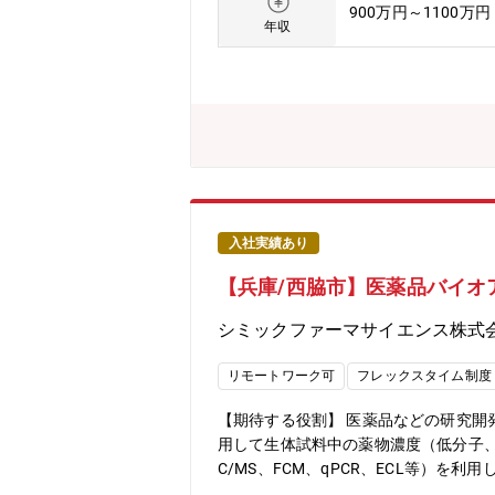
900万円～1100万円
技術を把握し、実課題への還元を行いま
年収
域の創薬研究における顧客や共同研究
門性を有する方も、幅広い疾患領域に
ポジションです。■当社独自の自然言語
時点でAIに関する知識がなくても、業
る少数精鋭のチーム、深いサイエンスに
的テクノロジーの活用など、大手製薬
入社実績あり
【兵庫/西脇市】医薬品バイオ
シミックファーマサイエンス株式
リモートワーク可
フレックスタイム制度
【期待する役割】 医薬品などの研究
用して生体試料中の薬物濃度（低分子
C/MS、FCM、qPCR、ECL等）
物濃度及びバイオマーカー測定法の開発