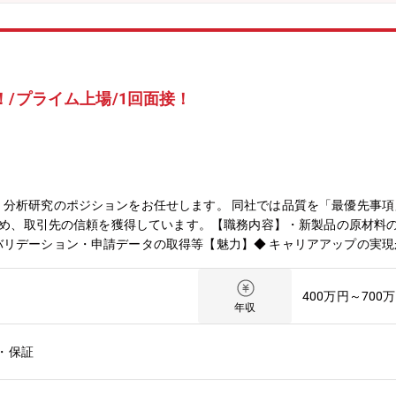
/プライム上場/1回面接！
分析研究のポジションをお任せします。 同社では品質を「最優先事項
を進め、取引先の信頼を獲得しています。【職務内容】・新製品の原材料
バリデーション・申請データの取得等【魅力】◆ キャリアアップの実
産部門や品質管理部門とも連携する職場ですから、医薬品に関する様々
リアを持った方の経験を生かすことができ、またご自身のキャリアアッ
400万円～700
】物性研究室：20名ほど
年収
・保証