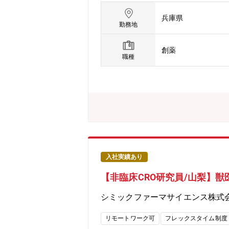
後半)★バイオマーカー分野の第一人者
兵庫県
Clinical CROとして、前臨床
勤務地
イティング等、医薬品、医療機器等の
しております。
創薬
職種
入社実績あり
【非臨床CRO研究員/山梨】
シミックファーマサイエンス株式
リモートワーク可
フレックスタイム制度