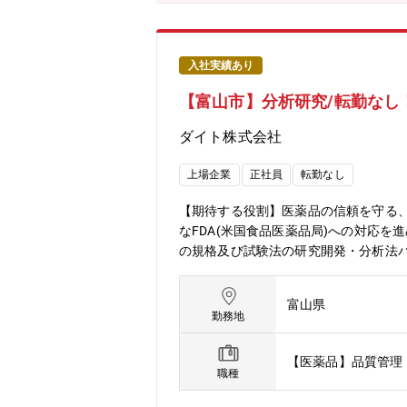
入社実績あり
【富山市】分析研究/転勤なし！
ダイト株式会社
上場企業
正社員
転勤なし
【期待する役割】医薬品の信頼を守る、
なFDA(米国食品医薬品局)への対応
の規格及び試験法の研究開発・分析法
原薬と製剤が連携している事、また生
業との繋がりもあるため、様々なキャ
富山県
景】組織体制強化に伴う増員【組織構成
勤務地
【医薬品】品質管理
職種