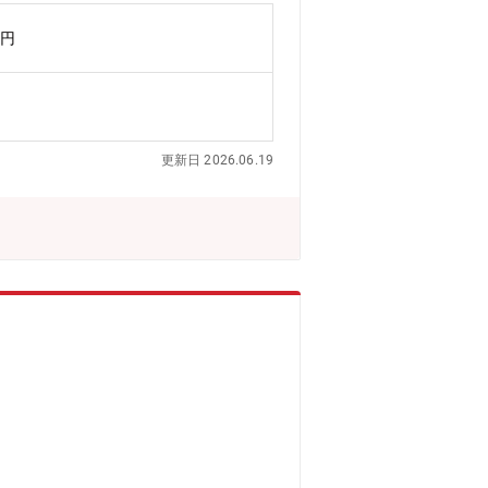
は、シミックグループの中でもNon-
万円
析/測定、コンサルティング、メディカルラ
床分野におけるソリューションをご提供
更新日 2026.06.19