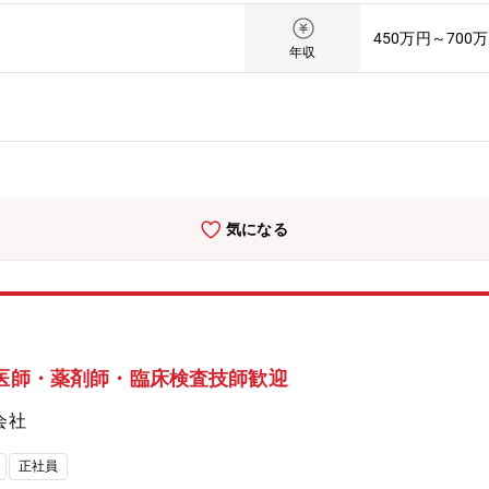
を目指すキャリアパス【同社について】シミックファーマサイエンス社で
450万円～700
研究、バイオアナリシス、CMC品質分析、それらを横断したバイオ医薬品の分
年収
研究開発ステージから商用ステージまで製品ライフサイクル全般の非臨
気になる
獣医師・薬剤師・臨床検査技師歓迎
会社
正社員