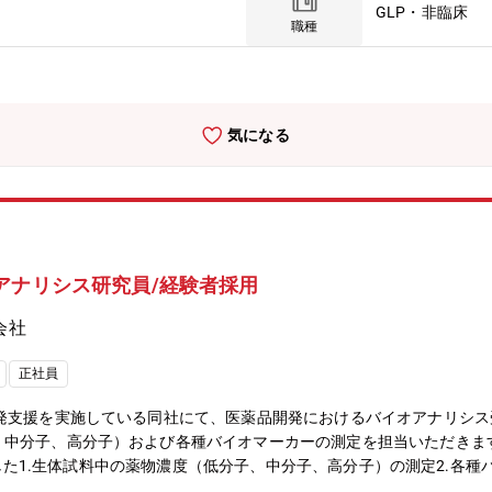
GLP・非臨床
す。【魅力】■医療×AIの中でも自然言語処理において世界で先行し
職種
先の課題に、当社ならではのソリューションを提供します。■顧客ニー
おける創薬研究のご経験をお持ちの方も共に知識欲が満たされ、新たな
処理AIとご自身の専門性の融合によって得られた成果が、社会の課題
務を通じてAIに対する理解を深めることができるため、十分に活躍でき
気になる
基づくチームメンバーとのエキサイティングなディスカッション、当社
企業では体験できない新しい創薬研究に挑戦できます。
アナリシス研究員/経験者採用
会社
正社員
開発支援を実施している同社にて、医薬品開発におけるバイオアナリシ
、中分子、高分子）および各種バイオマーカーの測定を担当いただきま
を利用した1.生体試料中の薬物濃度（低分子、中分子、高分子）の測定2.各
、バリデーション等 を担当頂きます。【配属先情報】医薬品バイオアナ