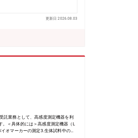
ている技術を活用しながら、様々な疾患領
ズは多様なため、特定疾患領域で高い専
更新日 2026.08.03
創薬アイデアの創出によって活躍できる
解決に役立つ過程を体感できます。入社
ます。■豊富な経験と高い専門性を有す
独自の自然言語処理AIを駆使した革新
ス受託業務として、高感度測定機器を利
す。＜具体的には＞高感度測定機器（L
種バイオマーカーの測定3.生体試料中の薬
リシス事業部(約30名、平均年齢20代