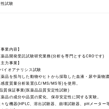
適性試験
【事業内容】
医薬品開発受託試験研究業務(分析を専門とするCROです)
【主力事業】
■バイオアナリシス試験
医薬品を投与した動物やヒトから採取した血液・尿中薬物
高感度質量分析装置(LC/MS/MS等)を使用。
■品質保証事業(医薬品品質安定性試験)
医薬品の成分や品質の変化、保存安定性に関する実験。
様々な機器(HPLC、溶出試験器、崩壊試験器、pHメーター