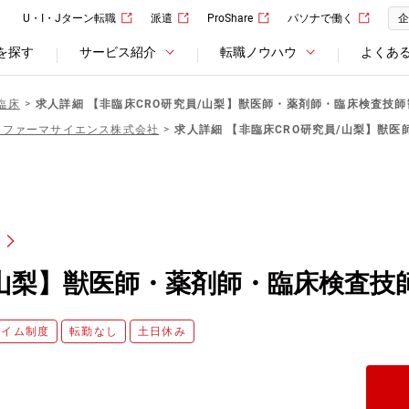
U・I・Jターン転職
派遣
ProShare
パソナで働く
企
を探す
サービス紹介
転職ノウハウ
よくあ
臨床
求人詳細 【非臨床CRO研究員/山梨】獣医師・薬剤師・臨床検査技師
クファーマサイエンス株式会社
求人詳細 【非臨床CRO研究員/山梨】獣
/山梨】獣医師・薬剤師・臨床検査技
タイム制度
転勤なし
土日休み