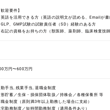
【歓迎要件】
・英語を活用できる方（英語の説明文が読める、Emailが
・GLP、GMP試験の試験責任者（SD）経験のある方
・右記の資格をお持ちの方（獣医師、薬剤師、臨床検査技
00万円〜600万円
通勤手当, 残業手当, 退職金制度
財形貯蓄／生保・損保団体取扱／持株会／各種保養所 等
退職金制度（原則満3年以上勤務した場合に支給）
在宅勤務制度／短時間勤務制度（適用条件あり）