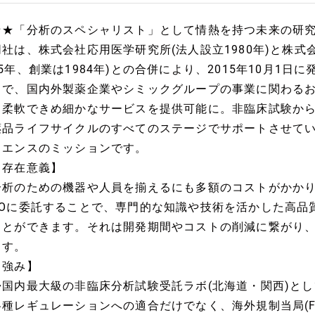
☆★「分析のスペシャリスト」として情熱を持つ未来の研
同社は、株式会社応用医学研究所(法人設立1980年)と株式会
05年、創業は1984年)との合併により、2015年10月1
とで、国内外製薬企業やシミックグループの事業に関わる
り柔軟できめ細かなサービスを提供可能に。非臨床試験か
薬品ライフサイクルのすべてのステージでサポートさせて
イエンスのミッションです。
【存在意義】
分析のための機器や人員を揃えるにも多額のコストがかかり
ROに委託することで、専門的な知識や技術を活かした高品
ことができます。それは開発期間やコストの削減に繋がり
ます。
【強み】
◆国内最大級の非臨床分析試験受託ラボ(北海道・関西)とし
各種レギュレーションへの適合だけでなく、海外規制当局(FDA