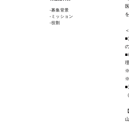
-募集背景
-ミッション
-役割