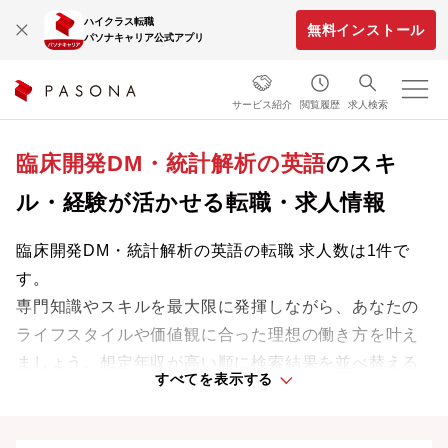
ハイクラス転職
無料インストール
パソナキャリア公式アプリ
サービス紹介
閲覧履歴
求人検索
臨床開発DM・統計解析の英語
のスキ
ル・経験が活かせる転職・求人情報
臨床開発DM・統計解析の英語の転職 求人数は1件で
す。
専門知識やスキルを最大限に発揮しながら、あなたの
ライフスタイルや価値観に合った理想の働き方を叶え
ましょう。想定年収が高い順に検索結果を並べ替える
すべてを表示する
ことも可能です。