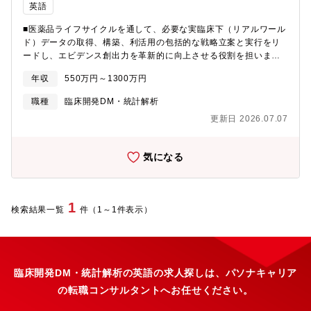
英語
■医薬品ライフサイクルを通して、必要な実臨床下（リアルワール
ド）データの取得、構築、利活用の包括的な戦略立案と実行をリ
ードし、エビデンス創出力を革新的に向上させる役割を担いま
す。・領域および組織横断的なRWD取得あるいは構築の包括的な
年収
550万円～1300万円
戦略、計画の立案と実行・国内外部環境革新を活用したRWD利活
用戦略の促進や環境における課題解決を促進し、RWDの活用機会
職種
臨床開発DM・統計解析
を最大化する・利活用（分析や報告など）要件に応じたRWDの品
更新日 2026.07.07
質保証とデータセットの作成・ITソリューションによる分析ケイ
パビリティやデータプラットフォームの革新
気になる
1
検索結果一覧
件（1～1件表示）
臨床開発DM・統計解析の英語の求人探しは、パソナキャリア
の転職コンサルタントへお任せください。