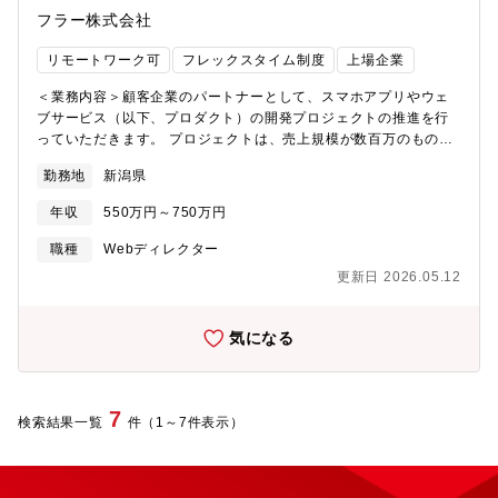
フラー株式会社
リモートワーク可
フレックスタイム制度
上場企業
＜業務内容＞顧客企業のパートナーとして、スマホアプリやウェ
ブサービス（以下、プロダクト）の開発プロジェクトの推進を行
っていただきます。 プロジェクトは、売上規模が数百万のものか
ら数億円まで様々です。＜具体的には＞■プロダクトの機能提案■
勤務地
新潟県
プロダクトの要件定義 ■プロダクトのロードマップ作成■クライア
ントとの認識合わせ ■クライアントのニーズヒアリング■プロジェ
年収
550万円～750万円
クトの推進 ■プロジェクトメンバーへの指示出し ■その他プロジェ
クト進行に必要な業務 【取引事例】東急、サッポロホールディン
職種
Webディレクター
グス、NTTドコモ等■同社について：「世界一、ヒトを惹きつける
更新日 2026.05.12
会社を創る」という夢を掲げ、アプリ周辺もやり続けてきた会社
です！新規・既存事業の戦略構築からプロダクト開発・グロース
まで“ワンチーム”で伴走。「デジタル領域全般で頼られる存在」と
気になる
して顧客に寄り添い、課題解決や事業成長に貢献します。
7
検索結果一覧
件（1～7件表示）