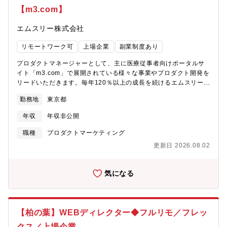
高い機能の設計・実装・パートナーへの設計実装依頼と成果物チ
【m3.com】
ェック・プロジェクト全体の技術的リード・技術課題解決【顧
客・プロジェクト】物流・小売・サービス・製造・通信など、
エムスリー株式会社
様々な業界トップクラスの企業が中心です。【具体的な業務内
容】最先端のフロント開発技術を活用しながら、大規模ECサイト
リモートワーク可
上場企業
副業制度あり
からスマートフォンアプリまで、幅広い開発プロジェクトの提
案・設計及び開発業務を行います。【具体的案件事例】・ヤマト
プロダクトマネージャーとして、主に医療従事者向けポータルサ
運輸グループ（EAZY/置き配システム） コンサルティングセグ
イト「m3.com」で展開されている様々な事業やプロダクト開発を
メントと連携し、顧客の課題に寄り添いソリューション、システ
リードいただきます。毎年120％以上の成長を続けるエムスリー
ムの提案を実行。荷物を出荷・受付、集荷、幹線・域内配送、配
を、さらに中長期的な視点で向上させるため、事業計画や戦略策
達、受取を全範囲でカバーするシステムを構築しました。・
勤務地
東京都
定などの上流工程から、新規プロダクトの企画、サービスやサイ
JAL（どこかにマイル） 日本航空とNRIの共同開発により、通常
ト機能の改善まで、幅広く主体的に遂行していただける方を求め
よりも少ないマイルで、ランダムに表示された４つの行き先候補
年収
年収非公開
ています。【ミッション】事業創出と成長のための原動力とし
の「どこか」にいける国内線特典航空券サービスで、NRIが保有す
て、プロダクト開発・改善をリードする【具体的な業務内容】■中
職種
プロダクトマーケティング
る特許を元に開発されたアルゴリズムが組み込まれています。 日
長期でのビジョン～戦略作成、新規事業の立ち上げ■必要な外部資
本各地の魅力の再発見や、地域活性化にも繋げることを目的とし
更新日 2026.08.02
源の調達、ビジネスパートナーとの交渉■目標（KGI、KPI）の設
て、サービスをご提供しています。・EARTHBRAIN 建設業界
定と目標達成のための取り組みのリード■ユーザー調査・ログ／デ
に、デジタルトランスフォーメーション（以下、DX）をもたら
ータ解析などを通じた企画立案・仮説検証■プロジェクトマネジメ
気になる
し、安全性、生産性、環境性の飛躍的な向上を実現することを目
ント■業務プロセスの設計、ルール化■事業、サービス、機能の改
的にコマツ・NTTドコモ・ソニーセミコンダクタソリューション
善企画、詳細要件定義、画面設計■プロモーションの計画と実施、
ズ・NRIの4社共同でEARTHBRAIN社を立ち上げました。・リク
サービス運用【得られる経験、スキル】■事業・サービスに対する
ルート（SUUMO/スーモ）
裁量が大きく、主体的に関わり自ら推進することができる■新事業
【柏の葉】WEBディレクター◆フルリモ／フレッ
の立ち上げに積極的に関わることが可能。また、その提案機会が
クス／上場企業