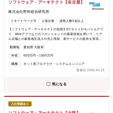
が手掛けたブランド、クリエイティブが最終的に事業貢献を果た
ソフトウェア・アーキテクト【名古屋】
すところまで追求することができます。■自社のブランディング部
門に所属するため、さまざまな部門と連携しながら業務をするこ
株式会社野村総合研究所
とができます。■担当した制作物を通して、サービスやブランドの
世界観を広く世の中に発信することができます。■所属部門には、
リモートワーク可
上場企業
採用人数5名以上
デザイナーやディレクター、コピーライター、エディター、フロ
ントエンドエンジニアといったクリエイター職のメンバーが在籍
【ソフトウェア・アーキテクトの役割】ECサイトやモバイルアプ
しており、一緒にクリエイティブの制作に取り組むことができま
リ、Webアプリなどのフロントエンドの最新技術を用いて、リア
す。
ル店舗との顧客相互流入や売上増加、新サービスの提供を実現す
ることで、変化の激しい現代において、企業として世の中へ価値
勤務地
愛知県 大阪府
を提供し続けていくお客様企業をエンジニアリング領域から支援
します。新たなビジネスモデルを顧客企業と一体となって構想
年収
600万円～1500万円
し、実装・構築を担当します。検索エンジンやビジネスルール制
御など、システムの中核となる部分を自らコーディングするな
職種
ネット系プログラマ・システムエンジニア
ど、実装技術力を直接発揮することも可能です。具体的には、以
更新日 2026.04.15
下のプロセスをリードしていきます。・システム化構想・計画・
既存システムの分析（設計書、ソースコード、お客様ヒアリン
グ）・業務分析（データモデリングを含む）・新システムのシス
気になる
テム・アーキテクチャの設計手がけたサービスが、世の中へ新た
な価値を提供している実感を感じられる、チャレンジングなプロ
ジェクトに関わることができます。例えば、テクノロジー領域の
プロフェッショナルとして、以下の業務を実施・主導します。・
入社実績あり
新技術の先行開発、機能の技術検証・設計開発工程の標準化（ル
ール策定と指導、チェック）・共通部品の設計・実装・難易度の
ソフトウェア・アーキテクト【大阪】