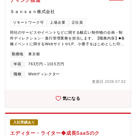
ディング推進
Ｓａｎｓａｎ株式会社
リモートワーク可
上場企業
正社員
同社のサービスやイベントなどに関する幅広い制作物の企画・制
作ディレクション・進行管理業務を担当します。【職務内容】■各
種イベントに関するWebサイトやLP、小冊子をはじめとした印刷
物、会場クリエイティブなどの空間デザイン、ノベルティーをは
勤務地
東京都
じめとした販促ツール全般の企画・制作進行■サービスに関連した
Webサイトや各種コンテンツなどの企画・制作※ 担当業務は個人
年収
763万円～1015万円
の特性やキャリア・経験などを踏まえて決定します。【本ポジシ
ョンの魅力】■大規模なイベントや施策、キャンペーンから自社の
職種
Webディレクター
Webサイト、イベントクリエイティブや各種の販促物まで、媒体
更新日 2026.07.02
を問わず、幅広い領域でクリエイティブを担当できます。■クリエ
イティブのコンセプト設計、施策の企画など、制作における全行
程に初期段階から携わることができます。■自社サービスのブラン
気になる
ディングを担当するため、自身が手掛けた制作物が最終的に事業
貢献するところまで成果を追求することができます。■ブランディ
ング部門に所属し、マーケティング部門をはじめとしたさまざま
な部門と連携しながら業務に取り組むことができます。■所属部門
入社実績あり
には、デザイナーやディレクター、コピーライター、エディタ
ー、フロントエンドエンジニアといったクリエイター職のメンバ
エディター・ライター◆成長SaaSのク