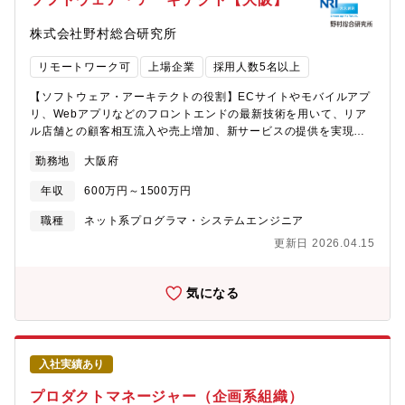
高い機能の設計・実装・パートナーへの設計実装依頼と成果物チ
ェック・プロジェクト全体の技術的リード・技術課題解決【顧
株式会社野村総合研究所
客・プロジェクト】物流・小売・サービス・製造・通信など、
様々な業界トップクラスの企業が中心です。【具体的な業務内
リモートワーク可
上場企業
採用人数5名以上
容】最先端のフロント開発技術を活用しながら、大規模ECサイト
からスマートフォンアプリまで、幅広い開発プロジェクトの提
【ソフトウェア・アーキテクトの役割】ECサイトやモバイルアプ
案・設計及び開発業務を行います。【具体的案件事例】・ヤマト
リ、Webアプリなどのフロントエンドの最新技術を用いて、リア
運輸グループ（EAZY/置き配システム） コンサルティングセグ
ル店舗との顧客相互流入や売上増加、新サービスの提供を実現す
メントと連携し、顧客の課題に寄り添いソリューション、システ
ることで、変化の激しい現代において、企業として世の中へ価値
勤務地
大阪府
ムの提案を実行。荷物を出荷・受付、集荷、幹線・域内配送、配
を提供し続けていくお客様企業をエンジニアリング領域から支援
達、受取を全範囲でカバーするシステムを構築しました。・
します。新たなビジネスモデルを顧客企業と一体となって構想
年収
600万円～1500万円
JAL（どこかにマイル） 日本航空とNRIの共同開発により、通常
し、実装・構築を担当します。検索エンジンやビジネスルール制
よりも少ないマイルで、ランダムに表示された４つの行き先候補
御など、システムの中核となる部分を自らコーディングするな
職種
ネット系プログラマ・システムエンジニア
の「どこか」にいける国内線特典航空券サービスで、NRIが保有す
ど、実装技術力を直接発揮することも可能です。具体的には、以
更新日 2026.04.15
る特許を元に開発されたアルゴリズムが組み込まれています。 日
下のプロセスをリードしていきます。・システム化構想・計画・
本各地の魅力の再発見や、地域活性化にも繋げることを目的とし
既存システムの分析（設計書、ソースコード、お客様ヒアリン
て、サービスをご提供しています。・EARTHBRAIN 建設業界
グ）・業務分析（データモデリングを含む）・新システムのシス
気になる
に、デジタルトランスフォーメーション（以下、DX）をもたら
テム・アーキテクチャの設計手がけたサービスが、世の中へ新た
し、安全性、生産性、環境性の飛躍的な向上を実現することを目
な価値を提供している実感を感じられる、チャレンジングなプロ
的にコマツ・NTTドコモ・ソニーセミコンダクタソリューション
ジェクトに関わることができます。例えば、テクノロジー領域の
ズ・NRIの4社共同でEARTHBRAIN社を立ち上げました。・リク
プロフェッショナルとして、以下の業務を実施・主導します。・
入社実績あり
ルート（SUUMO/スーモ）
新技術の先行開発、機能の技術検証・設計開発工程の標準化（ル
ール策定と指導、チェック）・共通部品の設計・実装・難易度の
プロダクトマネージャー（企画系組織）