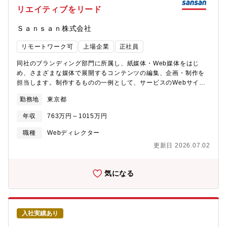
ーが在籍しており、一緒にクリエイティブの制作に取り組むこと
リエイティブをリード
ができます。
Ｓａｎｓａｎ株式会社
リモートワーク可
上場企業
正社員
同社のブランディング部門に所属し、紙媒体・Web媒体をはじ
め、さまざまな媒体で展開するコンテンツの編集、企画・制作を
担当します。制作するものの一例として、サービスのWebサイ
ト、マーケティング活動で展開するホワイトペーパーや導入事例
勤務地
東京都
などのダウンロードコンテンツ、運営するメディアに掲載する記
事コンテンツ、イベント配布用の冊子などがあります。【担当す
年収
763万円～1015万円
る業務】■クリエイティブコンセプトの企画・開発、それに付随す
る制作業務全般■原稿執筆やコピーライティングなど、ライティン
職種
Webディレクター
グ業務全般（リライトを含む）■サービスのブランディングやマー
更新日 2026.07.02
ケティング、PRなどを目的としたWebサイト、パンフレット、各
種資料、ノベルティー、各種イベントなどの制作・ディレクショ
ン業務■企画書、施策概要書、登壇資料、営業資料などのプレゼン
気になる
テーション資料の制作■イベントや広報素材の撮影時における撮影
ディレクション（静止画・動画など）【本ポジションの魅力】■こ
れまでの編集者としての経験・知見を生かして、事業会社が展開
するさまざまなコンテンツで自身のクリエイティビティーを発揮
入社実績あり
できます。■自社サービスのブランディングを担当するため、自身