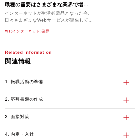
職種の需要はさまざまな業界で増え
ている。選択肢が多いからこそ、視
インターネットが生活必需品となった今、
野を広げ希望に合った求人を見つけ
日々さまざまなWebサービスが誕生してい
よう
ます。そんな中でニーズが高まっているの
IT(インターネット)業界
が、Webプロデューサー、Webディレク
ター、Webデザイナー、コーダーなどの
Web系職種。そこで今回は、Web業界・
Related information
Web系職種人材の転職支援を担当している
関連情報
パソナキャリア キャリアアドバイザー
に、Web系職種の転職動向について聞きま
した。
1. 転職活動の準備
2. 応募書類の作成
3. 面接対策
4. 内定・入社