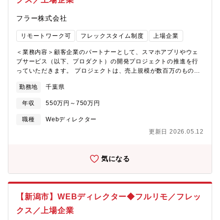
多い■周囲に優秀なメンバーが多く、仕事の進め方や判断が合理的
なのでストレスなく働ける■汎用的な「問題解決」「グロースハッ
フラー株式会社
ク」スキルが身に付く【チーム体制】担当事業・プロダクトによ
り異なりますが、プロダクト毎に10名前後のエンジニアやデザイ
リモートワーク可
フレックスタイム制度
上場企業
ナーと共にスモールチームでの開発体制となります。【開発環
境】チームにより最適なツールを選択（AdobeXD、
＜業務内容＞顧客企業のパートナーとして、スマホアプリやウェ
JIRA/Redmine等。Slack、confluenceは共通）
ブサービス（以下、プロダクト）の開発プロジェクトの推進を行
っていただきます。 プロジェクトは、売上規模が数百万のものか
ら数億円まで様々です。＜具体的には＞■プロダクトの機能提案■
勤務地
千葉県
プロダクトの要件定義 ■プロダクトのロードマップ作成■クライア
ントとの認識合わせ ■クライアントのニーズヒアリング■プロジェ
年収
550万円～750万円
クトの推進 ■プロジェクトメンバーへの指示出し ■その他プロジェ
クト進行に必要な業務 【取引事例】東急、サッポロホールディン
職種
Webディレクター
グス、NTTドコモ等■同社について：「世界一、ヒトを惹きつける
更新日 2026.05.12
会社を創る」という夢を掲げ、アプリ周辺もやり続けてきた会社
です！新規・既存事業の戦略構築からプロダクト開発・グロース
まで“ワンチーム”で伴走。「デジタル領域全般で頼られる存在」と
気になる
して顧客に寄り添い、課題解決や事業成長に貢献します。
【新潟市】WEBディレクター◆フルリモ／フレッ
クス／上場企業