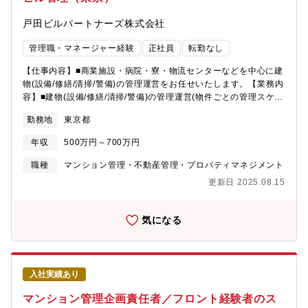
を調整できる★完全週休2日で土日祝休み★年休120日(計画年休含
む)でムリせず働きやすい★6期連続増収増益中★安定の総合不動
戸田ビルパートナーズ株式会社
産グループで長く活躍できる20代30代40代の男女活躍中！◆創業
40年◆ストックビジネスで安定のマンション管理業界です◆
管理職・マネージャー経験
正社員
転勤なし
【仕事内容】■商業施設・病院・寮・物流センターなどを中心に建
物(設備/修繕/清掃/警備)の管理運営をお任せいたします。【業務内
容】■建物(設備/修繕/清掃/警備)の管理運営(物件ごとの管理スケジ
ュールの計画/実施)■建物オーナーからの要求事項対応■短・中・
勤務地
東京都
長期の修繕計画提案のマネジメント■省エネ・省コストの提案のマ
ネジメント■建物の不調箇所の説明/見積/修繕を担当【管理物件種
年収
500万円～700万円
別】■オフィスビル、学校、病院【部署】総務部 HR・CSR課
【募集要項】・業務拡大に伴い東京本社にてビル統括管理業務を
職種
マンション管理・不動産管理・プロパティマネジメント
担当して頂ける方を募集致します。【勤務時間】・ビル管理事業
更新日 2025.08.15
部には配属予定の業務部に加え、設備部、清掃管理部があり、バ
ックアップ体制が整っています。・大型物件の場合は常駐するこ
ともあります。
気になる
入社実績あり
マンション管理企画責任者／フロント経験者のス