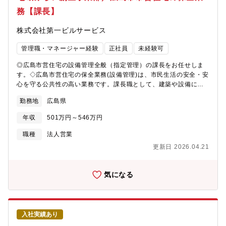
することもあります。【入社後の流れ】先輩社員に同行して、現
務【課長】
場対応や様々な業務を見て学んでいただきます。最初は現場に上
司と行き、理解度を高めて、慣れていきながら習熟度に合わせて
株式会社第一ビルサービス
業務をお任せしていきます。夜間の当番デビューは、業務習得度
によりますが入社3ヶ月後程度を予定しています。※要請により出
管理職・マネージャー経験
正社員
未経験可
動した場合、別途手当を支給いたします。【職務の特徴】自治体
からの委託により管理業務を行っている建物もあるため、自身の
◎広島市営住宅の設備管理全般（指定管理）の課長をお任せしま
社会的意義を実感できるのも魅力の1つです。★目に見えて誰かの
す。◇広島市営住宅の保全業務(設備管理)は、市民生活の安全・安
役に立つやりがいのある★衣食住の住『人の暮らし』を支える大
心を守る公共性の高い業務です。課長職として、建築や設備に関
切な仕事★依頼者から直接『ありがとう』をいただける★自身の
する知識・経験を活かし、施設の保守管理、法令に基づく定期点
対応で依頼者に安心を提供できた、感謝いただけた など、たく
勤務地
広島県
検、大規模修繕計画の立案・発注など、現場と事務を統括してい
さんの魅力があります。補修や改善により入居者が暮らしやすく
ただきます。発注元である広島市や協力業者との調整を行いなが
なるようにサポートしていく仕事ではありますが、スキルを身に
年収
501万円～546万円
ら、品質・安全・法令遵守を確保し、公共住宅の価値を長期にわ
着けていくと自分自身の生活でトラブルがあったときに、業者な
たり維持することが使命です。これまで培ったスキルを、地域に
職種
法人営業
どを呼ばずに修繕できたりするので、自分の暮らしも豊かになり
貢献できる公的事業の中で発揮しませんか。▼公営住宅の管理
ます。スキルアップや手に職をつけたい方にはとてもおすすめの
更新日 2026.04.21
（指定管理）［広島市営住宅の保全業務］・施設及び設備の保守
お仕事です！◆定期的にメンテしている自社施工物件は劣化・不
管理・各種法令に基づく施設及び設備の定期点検・大規模修繕計
備箇所の修繕見積提案など、物件担当者と協力して予防修繕を実
画の立案・各種修繕工事の対応・見積書、報告書の作成・消防避
気になる
施することにより、トラブルを未然に防いで、オーナー・施設利
難訓練実施・入居者対応・発注元である広島市との連絡、調整業
用者の安心・信頼へ繋がる仕事です。【就環境?入社後のサポート
務自治体からの委託により市営住宅の管理業務を行っているた
体制について数か月という短期間だけではなく、長い時間かけて
め、案件数などの安定感はもちろんのこと、自身の社会的意義を
現場同行して一緒に対応したり、作業をしたりしながら少しづつ
実感できるのも魅力の1つです。【就業環境】自治体からの委託に
業務を覚えていきます。業務内容は幅広くなるので、習得に時間
入社実績あり
より市営住宅の管理業務を行っているため、案件数などの安定感
がかかることを前提に、学んでいただけるようサポート体制を整