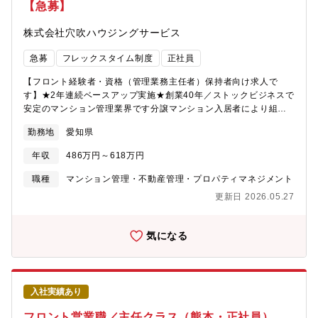
【急募】
が安心して暮らしてもらえるよう、笑顔でお話しすることを心掛
けています。 事務所は少人数ですが、1人で抱え込んで仕事をす
株式会社穴吹ハウジングサービス
ることはなく、誰かと協力して対応することが多いなので安心し
てください。 接客に慣れている方、人と関わることが好きな方
急募
フレックスタイム制度
正社員
は楽しく働いてもらえると思います！【職務の特徴】自治体から
の委託により県営住宅の管理業務を行っているため、案件数など
【フロント経験者・資格（管理業務主任者）保持者向け求人で
の安定感はもちろんのこと、自身の社会的意義を実感できるのも
す】★2年連続ベースアップ実施★創業40年／ストックビジネスで
魅力の1つです。中途入社社員が多数活躍中です！【就業環境】現
安定のマンション管理業界です分譲マンション入居者により組織
在、幅広い年齢層が活躍しています。ビルメンテナンス業界以外
される管理組合の運営サポート業務を行っていただきます。営業
からの転職者がほとんどであるため、「やってみたい」という意
勤務地
愛知県
職ですが、数字よりもお客様との関係性重視の社風。※一人平均
欲があれば、どなたでも活躍できる環境です。【先輩社員のコメ
10棟～15棟を担当し、内勤6割、外勤4割程度です。2～3か月で
ント】私は前職は販売していたので、自分のように業界未経験の
年収
486万円～618万円
自分の担当物件を持つことを目標に取り組んでいただきます。
方でも活躍できるお仕事だと思います。特に、接客に慣れている
【主任/リーダー候補として、以下のような業務に従事いただきま
職種
マンション管理・不動産管理・プロパティマネジメント
方や人と関わることが好きな方は楽しく働いてもらえると思いま
す】◎管理組合会計（出納関係）書類や管理報告書の作成月次・
す！日々、入居者の方が安心して生活してもらえるよう、その人
更新日 2026.05.27
年次決算の取りまとめや収支報告に関する資料を作ります。毎月
その人に合わせて笑顔でお話しすることを心掛けています。残業
の管理費なの入金確認など/※資料の作成サポートをする事務スタ
はあまりないので、ほとんど定時で帰ることができています。そ
ッフがいます。（書類作成は決められたフォーマットやシステム
気になる
のため、ライフワークバランスを大切にされている方も働きやす
がありますので、未経験者もご安心ください！）◎共用部やエレ
い環境だと思います。少数精鋭の事務所ですが、1人で抱え込んで
ベータなど点検報告書の確認や、建物の修繕提案など定期巡回や
仕事をすることはなく、他の部署の上司や仲間に教えてもらいな
清掃等を行う管理業務は専門のスタッフが担当しています。（設
がら、誰かと協力して対応することがほとんどなので、一緒に少
備に関する詳しい知識を学べる研修施設があります。入社後の研
しずつ慣れて頑張っていきましょう！
入社実績あり
修もございます！）◎理事会、総会の運営サポート管理組合の収
支報告や、司会進行、修繕工事の提案プレゼンを行います。（慣
フロント営業職／主任クラス（熊本・正社員）