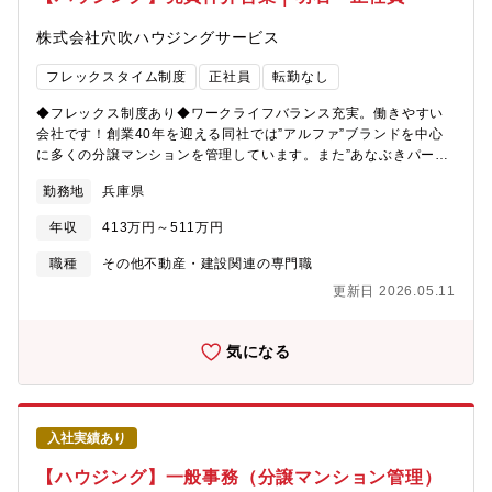
株式会社穴吹ハウジングサービス
フレックスタイム制度
正社員
転勤なし
◆フレックス制度あり◆ワークライフバランス充実。働きやすい
会社です！創業40年を迎える同社では”アルファ”ブランドを中心
に多くの分譲マンションを管理しています。また”あなぶきパー
ク”というブランドでコインパーキングや月極駐車場の管理も行っ
勤務地
兵庫県
ています。不動産物件のが売買仲介営業として、主に以下のよう
な業務をご担当いただきます。○同社が管理している分譲マンショ
年収
413万円～511万円
ン売買仲介○土地所有者様への土地活用提案○パーキング用地等の
売買提案※給与は固定給ですが、頑張りに応じて報奨金（インセ
職種
その他不動産・建設関連の専門職
ンティブ）制度あり！同社で管理している分譲マンションにお住
更新日 2026.05.11
まいのオーナー様や、所有されているオーナー様、同社のパーキ
ング事業部で駐車場の管理をお任せいただいているオーナー様な
どへの提案営業がメインです。キャンペーンチラシからの反響営
気になる
業や、管理担当からの紹介案件を中心に行っていただきます。＜
未経験でも安心の研修制度＞あなぶきグループほか、会社の理解
を深めたり、会社の基本的なルールやシステムの使い方などを学
ぶ説明化や研修があります。「分譲マンションとは？」 「マン
入社実績あり
ション管理って何をするの？」等業界未経験の方でも理解しやす
い研修になっていますのでご安心ください♪▼キャリア入社説明会
【ハウジング】一般事務（分譲マンション管理）
▼約3日間の導入研修▼OJT研修（先輩社員のサポート業務）【働