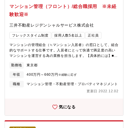
たに。」の想いから、最先端の管理の実現に向けて取り組んでい
ションも活性化させています◆モバイルＰＣ貸与…働く場所は自
マンション管理（フロント）/総合職採用 ※未経
ることも当社の特徴。Web理事会や無人受付などのIT技術を活用
由です
したサービスや、次の時代のマンション管理を実践する総合ブラ
験歓迎※
ンド「MANSION NEXTYLE」の展開を進めています。また、フ
ロント職がお客様とより多くの時間を向き合えるように、「人」
三井不動産レジデンシャルサービス株式会社
と「仕組み」の両面において、様々なバックアップ・サポートを
行っていることも特徴の一つ。特に「人」においては、工事コン
フレックスタイム制度
採用人数5名以上
正社員
サルティング部門や会計部門、コールセンターなど、様々なプロ
フェッショナルと協働して取り組んでいただきます。【採用職
マンションの管理組合（≒マンション入居者）の窓口として、組合
種】本ポジションにおいては総合職としての雇用を想定しており
的なサポートする仕事です。入居者にとって快適で満足度の高い
ますが、ご志向やご経験に応じて以下専門職での採用となる場合
マンションを運営する為の業務を担当します。【具体的には】■事
がございます。○リビングコーディネーター職（マンションフロン
務作業（マンションの管理規約の作成や改定、管理組合の活動記
勤務地
東京都
ト専門職）マンションフロントのスペシャリストとしてご活躍い
録の作成など）■理事会や総会の運営サポート（スケジュールの調
ただく職種です。地域限定の職種となるため、勤務地はご希望と
整、運営、議案書の作成など）■設備や維持管理（設備メンテナン
年収
400万円～660万円
※経験に応ず
お住まいを考慮して決定いたします。リビングコーディネーター
スを行う専門会社とのやり取りなど）■長期修繕計画の立案 ■マ
職においても職級を定めており、キャリアアップを目指していた
ネジメント業務■マンション入居者向けのイベント企画・開催【こ
職種
マンション管理・不動産管理・プロパティマネジメント
だける環境です。
の仕事のやりがい】マンションに暮らす皆様の「快適な暮らし」
更新日 2022.12.02
を支える日常管理や、理事会・総会の運営、入居者向けのイベン
ト等の提案など、入居者が《このマンションを選んで良かった》
と思ってもらえる業務を担当できる魅力。お客様からの「ありが
気になる
とう」をリアルに感じられる仕事です。【独自の制度・環境を整
えています！】◆スーパーフレックス制度◆時間単位の有給休
暇…年次有給休暇の一部を時間単位で取得できます◆フリーアド
レス制…好きな席で仕事ができ、社内コミュニケーションも活性