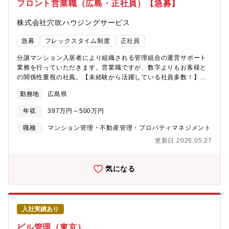
フロント営業職（広島・正社員）【急募】
迎■フレックス活用で自分で時間を調整できる■完全週休2日で土日
祝休み■年休120日(計画年休含む)でムリせず働きやすい■6期連続
株式会社穴吹ハウジングサービス
増収増益中■安定の総合不動産グループで長く活躍できる20代30
代40代の男女活躍中！
急募
フレックスタイム制度
正社員
分譲マンション入居者により組織される管理組合の運営サポート
業務を行っていただきます。営業職ですが、数字よりもお客様と
の関係性重視の社風。【未経験から活躍している社員多数！】
※一人平均10棟～15棟を担当し、内勤6割、外勤4割程度で
勤務地
広島県
す。 2～3か月で自分の担当物件を持つことを目標に取り組ん
でいただきます。【具体的には・・】◎管理組合会計（出納関
年収
397万円～500万円
係）書類や管理報告書の作成・月次・年次決算の取りまとめや収
支報告に関する資料を作ります。・毎月の管理費なの入金確認な
職種
マンション管理・不動産管理・プロパティマネジメント
ど/※資料の作成サポートをする事務スタッフがいます。（書類作
更新日 2026.05.27
成は決められたフォーマットやシステムがありますので、未経験
者もご安心ください！）◎共用部やエレベータなど点検報告書の
確認や、建物の修繕提案など・定期巡回や清掃等を行う管理業務
気になる
は専門のスタッフが担当しています。（設備に関する詳しい知識
を学べる研修施設があります。入社後の研修もございます！）◎
理事会、総会の運営サポート★2年連続ベースアップ★中途入社比
率81%★営業経験が生かせるお仕事です★資格（管理業務主任
入社実績あり
者、宅地建物取引士） 保持者歓迎、優遇します★マンション管
理（フロント）業務経験者、歓迎★フレックス活用で自分で時間
ビル管理（東京）