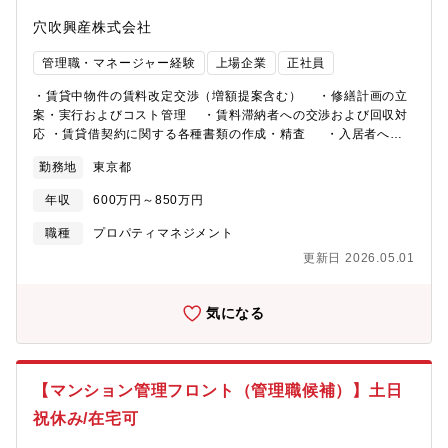
穴吹興産株式会社
管理職・マネージャー経験
上場企業
正社員
・賃貸中物件の賃料改定交渉（増額提案含む） ・修繕計画の立
案・実行およびコスト管理 ・賃料滞納者への交渉および回収対
応 ・賃貸借契約に関する各種書類の作成・精査 ・入居者への
物件購入提案（オーナーチェンジ提案等）※営業的要素が強く、
勤務地
東京都
交渉力・提案力を活かせる環境です。
年収
600万円～850万円
職種
プロパティマネジメント
更新日 2026.05.01
気になる
【マンション管理フロント（管理職候補）】土日
祝休み/在宅可