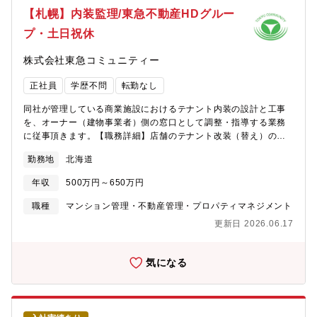
【札幌】内装監理/東急不動産HDグルー
プ・土日祝休
株式会社東急コミュニティー
正社員
学歴不問
転勤なし
同社が管理している商業施設におけるテナント内装の設計と工事
を、オーナー（建物事業者）側の窓口として調整・指導する業務
に従事頂きます。【職務詳細】店舗のテナント改装（替え）の際
に施設と出店会社・設計会社・施工会社の間に立ち、中立的な立
勤務地
北海道
場で関係各所からの提案・要望を調整します。・設計図・施工図
のチェックと調整（規制や法的与件など）・施工業者やクライア
年収
500万円～650万円
ントとの打ち合わせ・折衝・諸官庁対応◇魅力・球場やススキノ
の大型商業施設、札幌市内の案件がメインです。・デスクワーク
職種
マンション管理・不動産管理・プロパティマネジメント
中心で土日祝休のお仕事です。ライフワークバランス保てます
更新日 2026.06.17
◎・月の同社残業平均：20～30ｈと少なく働きやすい環境で
す。・裁量の大きい1人目ポジション 北海道支社での内装監理業
務立ち上げ・リードを経験できる希少なポジションです。■同社に
気になる
ついて：同社は、マンションライフサポート・ビルマネジメン
ト・リフォーム事業を手掛ける総合不動産管理のリーディングカ
ンパニーです。東急不動産ホールディングスの一員である東急不
動産がディベロッパーのため、安定した業績と高い技術のもと、