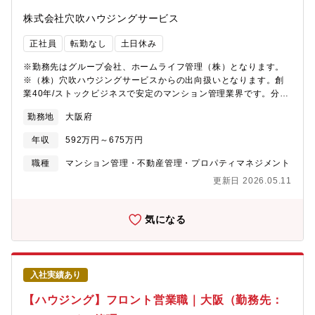
泊は同社ホテルを利用可。1泊1万円までの宿泊費と食事代1500円
株式会社穴吹ハウジングサービス
が支給されます）■裁量大きく、自由度の高い働き方担当物件の管
理を任されるスタイルで、営業報告書などの細かな提出は不要。
正社員
転勤なし
土日休み
資料作成日は在宅勤務も可能で、自分のペースで効率的に働けま
す。東京本社、担当エリア、自宅をフットワーク軽く移動しなが
※勤務先はグループ会社、ホームライフ管理（株）となります。
ら、担当物件のオーナーと良好な関係性を築いていってくださ
※（株）穴吹ハウジングサービスからの出向扱いとなります。創
い。■安心のサポート体制理事会資料の作成や顧客対応はアシスタ
業40年/ストックビジネスで安定のマンション管理業界です。分譲
ントがフォロー。フロント業務に専念できる体制が整っていま
マンション入居者により組織される管理組合の運営サポート業務
す。■東京本社在籍・エリアは関東近郊湯沢、軽井沢、箱根など東
勤務地
大阪府
を行っていただきます。営業職ですが、数字よりもお客様との関
京からアクセス良好なリゾート地が担当エリア。日帰り・宿泊で
係性重視の社風。未経験から活躍している社員多数！【具体的な
の訪問が中心です。※東京本社に在籍しながら、担当エリアの物
年収
592万円～675万円
業務】・理事会・総会の準備・議事録の作成・設備の日常保守点
件を日帰り・宿泊で管理していただきます。※担当エリアは湯
検、改修・修繕工事などの企画立案補助・管理員や協力業者との
職種
マンション管理・不動産管理・プロパティマネジメント
沢、軽井沢、草津、房総、箱根、伊豆、富士五湖周辺など。東京
打ち合わせ、指導居住者のコミュニティづくりのサ ポート
からはアクセスのしやすい地域です。※書類作成などデスクワー
更新日 2026.05.11
（イベントの企画・運営等）・居住者のトラブル、クレーム対
クの日はテレワーク（在宅勤務）をすることも可能です。※担当
応・その他、上記に関連する業務全般 など▼業務の魅力フロント
しているリゾート地を気に入り、そのエリアへの移住を決めた社
業務に専念できる社内には、その物件の修繕担当、組合の会計担
気になる
員もいます。【同ポジションの魅力】◆売上拡大中の勢いのある
当、リプレイス営業担当がいるため、フロント業務に集中できる
組織で働けます 同社は2020年に持ち株会社として設立され、
環境です。また、「他の部門担当者との情報が共有されない…」
2023年9月に東京証券取引所TOKYO PRO Marketに上場しまし
といった状況にならないような、他部門の社員との連携が取りや
た。2022年からは大手企業からのM＆Aも積極的に積極的に行っ
すい体制、システムがすでにできているので、働きやすい環境が
ており、売上もさらに拡大。今後は東京証券取引所プライム市場
入社実績あり
整備されています。
への上場も目指しているなど、勢いのある組織で大きな裁量を持
【ハウジング】フロント営業職｜大阪（勤務先：
って仕事ができることは大きな魅力です。これまで身につけた経
験やスキルを存分に発揮してください。