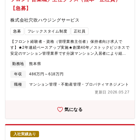
れるまでは先輩社員が同行します。ご安心ください！）◎入居者
【急募】
様からのお困りごとサポート（同社では24時間365日、自社運営
のコールセンターがあり、こちらで解決できる事案が多いです）
株式会社穴吹ハウジングサービス
※他社案件のリプレイス等も専門組織があるため新規開拓営業は
行いません。【働きやすい環境を目指しています】◎フレックス
急募
フレックスタイム制度
正社員
タイム制で、社員それぞれのライフスタイルに合った柔軟な勤務
時間帯を選択できます。◎業務システムが19時にシャットダウン
【フロント経験者・資格（管理業務主任者）保持者向け求人で
するため、ほとんどの社員はその時間までに退社しています。
す】★2年連続ベースアップ実施★創業40年／ストックビジネスで
安定のマンション管理業界です分譲マンション入居者により組織
される管理組合の運営サポート業務を行っていただきます。営業
勤務地
熊本県
職ですが、数字よりもお客様との関係性重視の社風。※一人平均
10棟～15棟を担当し、内勤6割、外勤4割程度です。2～3か月で
年収
486万円～618万円
自分の担当物件を持つことを目標に取り組んでいただきます。
【主任/リーダー候補として、以下のような業務に従事いただきま
職種
マンション管理・不動産管理・プロパティマネジメント
す】◎管理組合会計（出納関係）書類や管理報告書の作成月次・
更新日 2026.05.27
年次決算の取りまとめや収支報告に関する資料を作ります。毎月
の管理費なの入金確認など/※資料の作成サポートをする事務スタ
ッフがいます。（書類作成は決められたフォーマットやシステム
気になる
がありますので、未経験者もご安心ください！）◎共用部やエレ
ベータなど点検報告書の確認や、建物の修繕提案など定期巡回や
清掃等を行う管理業務は専門のスタッフが担当しています。（設
備に関する詳しい知識を学べる研修施設があります。入社後の研
入社実績あり
修もございます！）◎理事会、総会の運営サポート管理組合の収