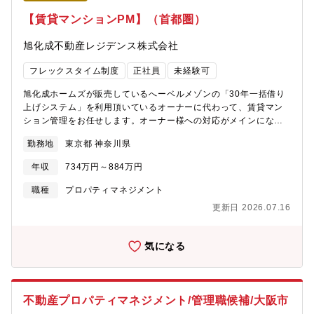
ーディーに対応できる。サービス・価値向上のための提案や改善
案も積極的に発信できる環境。
【賃貸マンションPM】（首都圏）
旭化成不動産レジデンス株式会社
フレックスタイム制度
正社員
未経験可
旭化成ホームズが販売しているへーベルメゾンの「30年一括借り
上げシステム」を利用頂いているオーナーに代わって、賃貸マン
ション管理をお任せします。オーナー様への対応がメインになり
ますので、入居者様への対応はコールセンターや入居者専任担当
勤務地
東京都 神奈川県
者の方が行うので働きやすい環境です！【具体的には】■入居者対
応は別の窓口が担当（コールセンター・支店ごとの専任担当者）■
年収
734万円～884万円
オーナー様への対応がメインになりますので突発的な業務が少な
く働きやすい環境です。■担当物件の空室低減に特化し、リノベー
職種
プロパティマネジメント
ション提案など、建物の価値向上に向けた業務に専念頂き、マー
更新日 2026.07.16
ケットニーズに合わせた物件価値向上提案をお任せします。■工事
や修繕の受注ノルマはございません。【魅力】子育て中の方でも
働きやすく、育休や産休を取得した後に復職されている方もいら
気になる
っしゃいます。休日出勤はオーナー様対応の際に発生する可能性
はございますが、ご都合を調整しやすい環境です。（休日出勤し
た際には必ず代休を取得頂きます）
不動産プロパティマネジメント/管理職候補/大阪市