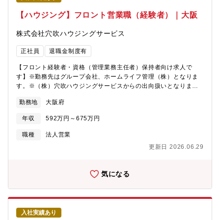
が発生する場合は本人の希望や家庭事情等を事前に確認していま
す。転居をともなう異動が発生する場合は、各種手当あり。・赴
【ハウジング】フロント営業職（経験者）｜大阪
任手当（単身の場合75,000円／家族帯同の場合200,000円）・派
遣手当（30,000円／月額）・独身寮・社宅の用意（社宅寮費とし
株式会社穴吹ハウジングサービス
て10,000円～または20,000円～ 水道光熱費・駐車場・火災保
険料等は自己負担） ※詳細は、会社規定による。※事情により
正社員
退職金制度有
転勤が難しい方は、転居を伴う異動のない「エリア職」もご相談
できます。
【フロント経験者・資格（管理業務主任者）保持者向け求人で
す】※勤務先はグループ会社、ホームライフ管理（株）となりま
す。※（株）穴吹ハウジングサービスからの出向扱いとなりま
す。創業40年/ストックビジネスで安定のマンション管理業界です
勤務地
大阪府
分譲マンション入居者により組織される管理組合の運営サポート
業務を行っていただきます。営業職ですが、数字よりもお客様と
年収
592万円～675万円
の関係性重視の社風。未経験から活躍している社員多数！【具体
的な業務】・理事会・総会の準備・議事録の作成・設備の日常保
職種
法人営業
守点検、改修・修繕工事などの企画立案補助・管理員や協力業者
更新日 2026.06.29
との打ち合わせ、指導居住者のコミュニティづくりのサポート
（イベントの企画・運営等）・居住者のトラブル、クレーム対
応・その他、上記に関連する業務全般 など▼業務の魅力フロント
気になる
業務に専念できる社内には、その物件の修繕担当、組合の会計担
当、リプレイス営業担当がいるため、フロント業務に集中できる
環境です。また、「他の部門担当者との情報が共有されない…」
といった状況にならないような、他部門の社員との連携が取りや
入社実績あり
すい体制、システムがすでにできているので、働きやすい環境が