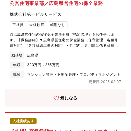
公営住宅事業部／広島県営住宅の保全業務
株式会社第一ビルサービス
正社員
未経験可
転勤なし
◎広島県営住宅の保守保全業務全般（指定管理）をお任せしま
す。【職務詳細】▼広島県営住宅の保全業務（保守管理・各種修
繕対応）［各種修繕工事の対応］・住宅内、共用部に係る修繕工
事、入居者退去後の原状回復工事、その他緊急を要する工事につ
勤務地
広島県
いて、協力業者から提出されてくる見積書査定業務、および完了
方報告書の確認業務・修繕計画と予算執行の進捗管理・空家修繕
年収
323万円～365万円
前の調査［維持・保守管理業務］・協力業者から提出される報告
書の確認業務▼事務作業・自治会、関係各社から提出される各種
職種
マンション管理・不動産管理・プロパティマネジメント
申請や届出書の処理・広島県に提出する起案書の作成・各種報告
更新日 2026.08.07
書の作成▼電話対応・入居者からの入電対応(修繕に関わる問い合
わせ、相談など)・室内、室外の修繕に関する応対・協力業者への
連絡、調整・自治会からの共用部修繕に対する要望対応・発注元
気になる
である広島県との連絡、調整業務・緊急時対応（災害・火災等）
【職務の特徴】自治体からの委託により県営住宅の管理業務を行
っているため、案件数などの安定感はもちろんのこと、自身の社
会的意義を実感できるのも魅力の1つです。※中途入社社員が多数
入社実績あり
活躍中です！【就業環境】ご自宅に電話を持ち帰り夜間の緊急対
応に備えていただく「電話当番制」があります。当社管理物件に