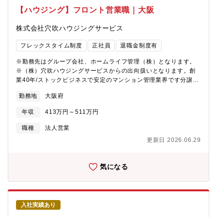
整備されています。
【ハウジング】フロント営業職｜大阪
株式会社穴吹ハウジングサービス
フレックスタイム制度
正社員
退職金制度有
※勤務先はグループ会社、ホームライフ管理（株）となります。
※（株）穴吹ハウジングサービスからの出向扱いとなります。創
業40年/ストックビジネスで安定のマンション管理業界です分譲マ
ンション入居者により組織される管理組合の運営サポート業務を
勤務地
大阪府
行っていただきます。営業職ですが、数字よりもお客様との関係
性重視の社風。未経験から活躍している社員多数！【具体的な業
年収
413万円～511万円
務】・理事会・総会の準備・議事録の作成・設備の日常保守点
検、改修・修繕工事などの企画立案補助・管理員や協力業者との
職種
法人営業
打ち合わせ、指導居住者のコミュニティづくりのサポート（イベ
更新日 2026.06.29
ントの企画・運営等）・居住者のトラブル、クレーム対応・その
他、上記に関連する業務全般 など■入社時研修：就業規則や社内
システム・会社組織等についての研修があります。■導入研修：先
気になる
輩社員や上長に同行しながら、OJTで実際の業務について学んで
いただきます。スキルや経験により異なりますが、半年程度を目
途に独り立ちを予定しています。未経験でも安心してスキルを磨
ける環境です！独り立ち後も、グループ全体での定期研修を実施
入社実績あり
するなど、スキルアップの場を設けています。