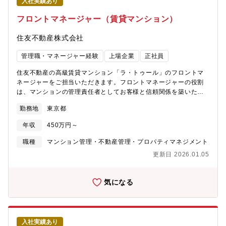
入社実績あり
お客様からの信頼も多く、2020年に50周年を迎えました。【◇東
急不動産HDグループ／充実の福利厚生・有給取得促進中】有給休
フロントマネージャー（賃貸マンション）
暇消化率も平均で年10日は消化しており、全社的にさらに取得を
促進しております。育休産休の取得も可能で（男性も取得実績9割
住友不動産株式会社
超）、保育所利用金の補助制度もございます。グループの横のつ
ながりを活かし、グループ優待などの福利厚生もございます。
管理職・マネージャー経験
上場企業
正社員
【◇「健康経営法人2023」認定】経済産業省と日本健康会議に共
同で認定されております。「最も重要な経営資源は従業員であ
住友不動産の高級賃貸マンション「ラ・トゥール」のフロントマ
る」という理念のもと、「総合不動産管理会社圧倒的No.1」を達
ネージャーをご担当いただきます。フロントマネージャーの役割
成するため、従業員の心身の健康の維持向上と働きやすい職場づ
は、マンションの管理責任者としてお客様と信頼関係を築いたう
くりを目的として健康経営に積極的に取り組んでおります。
えでリクエストにこたえるソフトサービスから建物の修繕やイン
勤務地
東京都
テリアを変更したりとハード面まで対応し、より魅力的な物件に
そだてていただきます。【具体的には】・フロントスタッフ、設
年収
450万円～
備メンテナンススタッフのマネジメント・入居者の再契約・契約
更新手続き・入居者がより快適に過ごしてもらえるようなサービ
職種
マンション管理・不動産管理・プロパティマネジメント
スの向上・マンションの価値向上の提案・担当物件の管理/保守・
更新日 2026.01.05
メンテナンス業務【成長ステップ】フロントマネージャーとし
て、大規模物件の担当へ、またよりハードルが高いラトゥール物
件へのステップアップ【当社の強み】東京２３棟、札幌１棟、京
気になる
都１棟、大阪2022年春新規オープン予定当社は住友不動産本体で
ラトゥールを管理運営しています。他社のマンション管理会社と
は違い、オーナーの立場で資産を守っていくため、問題解決や改
善点における判断も早いため仕事も進めやすく、お客様へもスピ
入社実績あり