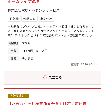
ホームライフ管理
株式会社穴吹ハウジングサービス
正社員
転勤なし
土日休み
※勤務先はグループ会社、ホームライフ管理（株）となります。
※（株）穴吹ハウジングサービスからの出向扱いとなります。創
業40年/ストックビジネスで安定のマンション管理業界です。分譲
マンション入居者により組織される管理組合の運営サポート業務
勤務地
大阪府
を行っていただきます。営業職ですが、数字よりもお客様との関
係性重視の社風。未経験から活躍している社員多数！【具体的な
年収
413万円～511万円
業務】・理事会・総会の準備・議事録の作成・設備の日常保守点
検、改修・修繕工事などの企画立案補助・管理員や協力業者との
職種
法人営業
打ち合わせ、指導居住者のコミュニティづくりのサ ポート
更新日 2026.05.11
（イベントの企画・運営等）・居住者のトラブル、クレーム対
応・その他、上記に関連する業務全般 など■入社時研修：就業規
則や社内システム・会社組織等についての研修があります。■導入
気になる
研修：先輩社員や上長に同行しながら、OJTで実際の業務につい
て学んでいただきます。スキルや経験により異なりますが、半年
程度を目途に独り立ちを予定しています。未経験でも安心してス
キルを磨ける環境です！独り立ち後も、グループ全体での定期研
入社実績あり
修を実施するなど、スキルアップの場を設けています。
【ハウジング】売買仲介営業｜明石・正社員