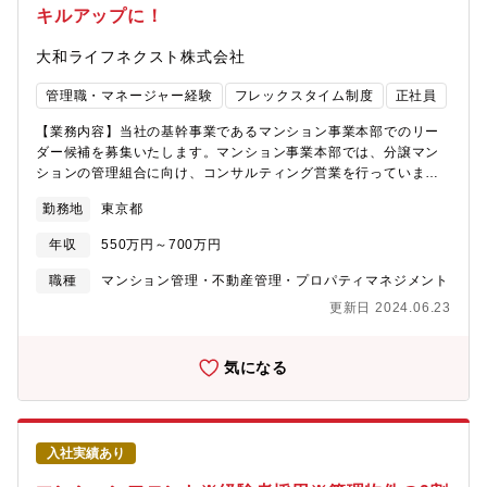
キルアップに！
大和ライフネクスト株式会社
管理職・マネージャー経験
フレックスタイム制度
正社員
【業務内容】当社の基幹事業であるマンション事業本部でのリー
ダー候補を募集いたします。マンション事業本部では、分譲マン
ションの管理組合に向け、コンサルティング営業を行っていま
す。【具体的には】マンションライフに関する要望・課題を解決
勤務地
東京都
し、より快適で安心な住まいの提供と、お客様の資産であるマン
ションの価値を高める為の提案・サポート業務を担っていただき
年収
550万円～700万円
ます。まずは担当のお客様（管理組合）との関係を密にし、多様
なニーズを汲み取りながら、一歩先の最良なソリューションを提
職種
マンション管理・不動産管理・プロパティマネジメント
供していただきます。その為、建築・設備、法律、金融、IT、セ
更新日 2024.06.23
キュリティ、コミュニティ形成など、多岐にわたる知識を必要と
する仕事です。社内の関連部門や社外のパートナー企業と連携し
て、さまざまな、「工事」・「商品（モノ）」・「情報」・「仕
気になる
組み」を提供し、お客様のマンションライフを豊かに、そして資
産価値の向上を追求していく必要があります。（自社での改修工
事提案や、サービス導入提案なども行っていただきます）また、
分譲マンションの共用部分は、複数の区分所有者の共同所有とな
入社実績あり
る為、管理組合運営にあたり「合意形成」が必要となります。お
客様の意見を汲み取りながら、最適解を模索し、関係者の動きも