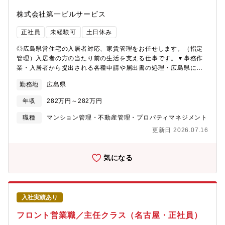
多コネクティッド」など、再開発プロジェクトとして新しく竣工
を迎える物件等、管理物件の増加に伴い、中途社員を募集してお
株式会社第一ビルサービス
ります。
正社員
未経験可
土日休み
◎広島県営住宅の入居者対応、家賃管理をお任せします。（指定
管理）入居者の方の当たり前の生活を支える仕事です。▼事務作
業・入居者から提出される各種申請や届出書の処理・広島県に提
出する起案の作成・書類作成・専用管理システムへの入力作業(氏
勤務地
広島県
名、住所など)・発送物の準備や郵送処理▼入居者対応・入居者か
らの入電対応(室内外の修繕依頼や問い合わせ、相談など)・広島県
年収
282万円～282万円
や協力業者への連絡や調整、折衝など・手続きに必要な計算や確
認作業（時期による）・入居者からのクレーム対応やトラブル対
職種
マンション管理・不動産管理・プロパティマネジメント
応（例：騒音などの入居者間トラブル） ※トラブル対応は月1～
更新日 2026.07.16
2回程度あります・窓口に来所できない入居者宅に訪問し、申請書
提出の補助業務・家賃未納者等への督促訪問・安否確認対応(平日
祝を含む※当番制) ※基本的には電話対応が多いです・簡易的な
気になる
修繕などの対応 知識が無くてもできるものになります。（例：
電気交換、給湯器の使い方、ロックの解除など） 状況を確認
し、正しく業者や部門へ報告することがメインになります。▼そ
の他 実際は、月に1～3回当番が回ってきます。当番日は、会社
入社実績あり
携帯を持ち帰り、何か緊急連絡等あった場合の対応を行います。
（実際昨年の対応実績は、2回程度/年）▼先輩社員のコメント
フロント営業職／主任クラス（名古屋・正社員）
業界未経験の方でも活躍できるお仕事です。 日々、入居者の方