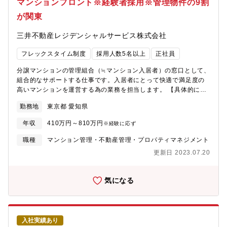
マンションフロント※経験者採用※管理物件の9割
統括的に管理することが求められるため、ある種のプロジェクト
が関東
マネージャー的な役割を果たす必要があります。【入社後のキャ
リアパス】まずは、マンション管理の実務をキャッチアップして
三井不動産レジデンシャルサービス株式会社
いただきつつ、リーダー（社内呼称：支店長代理）としてメンバ
ーのマネジメントを早期に担っていただく予定です。また、事業
フレックスタイム制度
採用人数5名以上
正社員
を推進していく上で、新たなプロジェクトの企画立案・業務改善
（効率化）なども積極的に取り組んでいただきたいと考えていま
分譲マンションの管理組合（≒マンション入居者）の窓口として、
す。また、総合職は、全従業員の約１割と少数に該当するため、
組合的なサポートする仕事です。入居者にとって快適で満足度の
将来的には経営に近いポジションでご活躍いただくこと期待して
高いマンションを運営する為の業務を担当します。 【具体的に
います。そのためにも、異動等で幅広いご経験を積んでいただく
は】■事務作業（マンションの管理規約の作成や改定、管理組合の
可能性がございます。【同社の特徴】◆マンション事業における
勤務地
東京都 愛知県
活動記録の作成など）■理事会や総会の運営サポート（スケジュー
2022年度の受託戸数は業界6位の規模 ※275,846戸（3,946組
ルの調整、運営、議案書の作成など）■設備や維持管理（設備メン
合）◇SUUMO AWARD 2022 【分譲マンション管理会社の
年収
410万円～810万円
※経験に応ず
テナンスを行う専門会社とのやり取りなど）■マンション入居者向
部】・スタッフホスピタリティ部門（100戸以上の部）で最優秀賞
けのイベント企画・開催■長期修繕計画の立案 ■マネジメント業
職種
マンション管理・不動産管理・プロパティマネジメント
を受賞・総合評価 /修繕対応部門/コミュニティ満足度部門 （100
務【平均担当物件数】１０～１２棟 《おすすめポイント》◆財
戸以上の部）で優秀賞を受賞・スタッフホスピタリティ部門/ 防災
更新日 2023.07.20
閥系マンション管理会社としては珍しい対象物件の９割以上が関
対策イベント企画部門/コミュニティ満足度部門 （100戸未満の
東エリアです。◆三井不動産グループの総合力を活かした幅広い
部）で 優秀賞を受賞全国各地のマンションを各支社で管理してお
サービスが提供可能【独自の制度・環境を整えています！】◆ス
気になる
り、管理員や清掃員といった現地スタッフの大半が自社雇用のス
ーパーフレックス制度…コアタイムがなく、就業時間7時間30分の
タッフです。フロント担当者だけではなく、技術スタッフ、管理
うち、8時00分～19時00分の間にて自身にて設定可能な制度。
員、清掃員、コールセンターのオペレーターなど、様々なプロフ
（※所属長の承認により8:00～19:00以外の勤務も可能）◆時間
ェッショナルが力を合わせることによって、高い支持を得ていま
単位の有給休暇…年次有給休暇の一部を時間単位で取得できます
す。経営ビジョン「LEAD NEXTYLE あしたのあたり前を、あな
入社実績あり
◆フリーアドレス制…好きな席で仕事ができ、社内コミュニケー