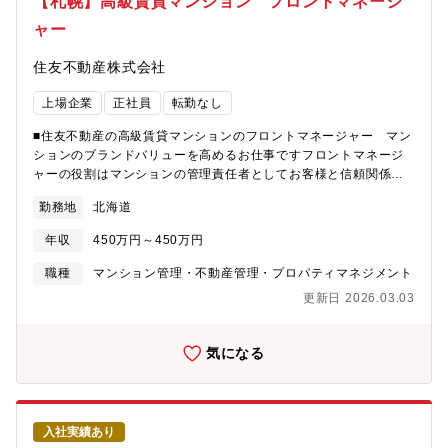
【札幌】高級賃貸マンション フロントマネージ
水漏れや火災サイレンの鳴りっぱなしといった緊急要件が発生し
ャー
た際に、まずは24時間対応のヘルプデスクにて1次対応を行いま
す。ヘルプデスクで対応できなかった案件の場合、電話にて対応
住友不動産株式会社
いただくか、現地を訪問しご対応いただきます。なお、当番時の
対応件数は月1件程度です。（台風や大雪などの場合は全員で待機
上場企業
正社員
転勤なし
することになります）現在、幅広い年齢層が活躍しています。異
業種から、これまでビルメンテナンス未経験の転職者がほとんど
■住友不動産の高級賃貸マンションのフロントマネージャー マン
であるため、「やってみたい」という意欲があれば、どなたでも
ションのブランドバリューを高めるお仕事ですフロントマネージ
活躍できる環境です。※想定残業時間 月15H
ャーの役割はマンションの管理責任者としてお客様と信頼関係を
築いたうえで、リクエストに応えるソフトサービスから建物の修
勤務地
北海道
繕やインテリアを変更したりとハード？まで対応し、より魅力的
な物件に育てていただきます。お客様の退居後に、新しい入居者
年収
450万円～450万円
を迎えるための原状回復？事の進捗管理等も？っていただきま
す。【具体的には】・担当物件の管理/保守・メンテナンス業務・
職種
マンション管理・不動産管理・プロパティマネジメント
原状回復工事の進捗管理・フロントスタッフ、設備メンテナンス
更新日 2026.03.03
スタッフのマネジメント・入居者の再契約・契約更新？続き・入
居者がより快適に過ごしてもらえるようなサービスの向上・マン
ションの価値向上の提案※仕事内容は、会社の指定する業務に変
気になる
更することがあります。
入社実績あり