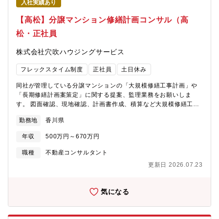
入社実績あり
化させています◆モバイルＰＣ貸与…働く場所は自由です【募集
背景】案件増加に伴う増員募集
【高松】分譲マンション修繕計画コンサル（高
松・正社員
株式会社穴吹ハウジングサービス
フレックスタイム制度
正社員
土日休み
同社が管理している分譲マンションの「大規模修繕工事計画」や
「長期修繕計画案策定」に関する提案、監理業務をお願いしま
す。 図面確認、現地確認、計画書作成、積算など大規模修繕工事
受注に関わる業務全般を担当していただきます。■西日本を中心に
勤務地
香川県
数多くの分譲マンションの管理業務を受託しており、各マンショ
ンの担当者（フロント）と連携しながら、分譲マンションにお住
年収
500万円～670万円
まいのお客様（管理組合）の要望や経過年数に応じた修繕計画を
立案します。■現地調査、建物の劣化診断実際に該当物件に行き、
職種
不動産コンサルタント
外壁や屋上などの劣化具合を確認。写真撮影を行い、資料を作成
更新日 2026.07.23
します。 ※近県へ出張することもありますが、慣れるまでは先
輩社員が同行します。■管理組合の理事会・総会にマンション管理
担当者と同席し、工事内容の説明を行います。■受注後は、当社グ
気になる
ループの建設会社と協力体制を築き、施主側の立場で契約までの
サポートを行います。【働きやすい環境を目指しています】・フ
レックスタイム制で、社員それぞれのライフスタイルに合った柔