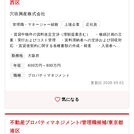
西区
穴吹興産株式会社
管理職・マネージャー経験
上場企業
正社員
・賃貸中物件の賃料改定交渉（増額提案含む） ・修繕計画の立
案・実行およびコスト管理 ・賃料滞納者への交渉および回収対
応 ・賃貸借契約に関する各種書類の作成・精査 ・入居者への
物件購入提案（オーナーチェンジ提案等）※営業的要素が強く、
勤務地
大阪府
交渉力・提案力を活かせる環境です。
年収
600万円～800万円
職種
プロパティマネジメント
更新日 2026.05.01
気になる
不動産プロパティマネジメント/管理職候補/東京都
港区