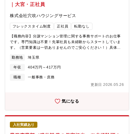
｜大宮・正社員
きやすい環境を目指しています】◎入退室時のチェックシステム
に加えてPCログの確認もしているため、過度な残業やサービス残
株式会社穴吹ハウジングサービス
業が発生しないよう労務管理に気を配っています。◎総合職（転
勤あり）ですが、ブロック制度があり決められた12ブロックより
フレックスタイム制度
正社員
転勤なし
転勤するエリアを選べます。
【職務内容】分譲マンション管理に関する事務サポートのお仕事
です。専門知識は不要！先輩社員も未経験からスタートしていま
す。（営業要素は一切ありませんのでご安心ください！）具体的
な業務は以下の通りです。・管理物件に関するデータ入力、書類
勤務地
埼玉県
発送・電話応対、来客対応※電話は受付窓口として、取り次ぎを
いたします。不景気に強い【安定業界】である【マンション管
年収
404万円～417万円
理】の知識を身につけたい方、ご応募お待ちしております！ま
た、業務については先輩が丁寧にひとつずつサポートするので自
職種
一般事務・庶務
分のペースで着実に仕事を覚える事が可能です。【働きやすい環
更新日 2026.05.26
境を目指しています】◎フレックスタイム制で、社員それぞれの
ライフスタイルに合った柔軟な勤務時間帯を選択出来ます。◎業
務システムが19時にシャットダウンするため、ほとんどの社員は
気になる
その時間までに退社しています。◎入退室時のチェックシステム
に加えてPCログの確認もしているため、過度な残業やサービス残
業が発生しないよう労務管理に気を配っています。
入社実績あり