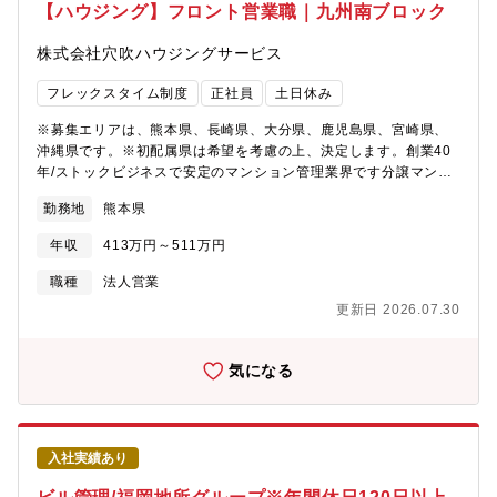
【ハウジング】フロント営業職｜九州南ブロック
株式会社穴吹ハウジングサービス
フレックスタイム制度
正社員
土日休み
※募集エリアは、熊本県、長崎県、大分県、鹿児島県、宮崎県、
沖縄県です。※初配属県は希望を考慮の上、決定します。創業40
年/ストックビジネスで安定のマンション管理業界です分譲マンシ
ョン入居者により組織される管理組合の運営サポート業務を行っ
勤務地
熊本県
ていただきます。営業職ですが、数字よりもお客様との関係性重
視の社風。未経験から活躍している社員多数！【具体的な業
年収
413万円～511万円
務】・理事会、総会の運営サポート・議事録の作成・管理組合会
計（出納関係）書類や管理報告書の作成・共用部やエレベータな
職種
法人営業
ど点検報告書の確認や、建物の修繕提案・入居者様からのお困り
更新日 2026.07.30
ごとサポート※一人平均10棟～15棟を担当し、内勤6割、外勤4割
程度です。 2～3か月で自分の担当物件を持つことを目標に取り
組んでいただきます。※他社案件のリプレイス等も専門組織があ
気になる
るため新規開拓営業は行いません。【働きやすい環境を目指して
います】★フレックスタイム制で、社員それぞれのライフスタイ
ルに合った 柔軟な勤務時間帯を選択できます。★業務システム
が19時にシャットダウンするため、 ほとんどの社員はその時間
入社実績あり
までに退社しています。【転勤について】ブロック制度（会社指
定の十数エリアから、転勤範囲を選べる制度）を採用。異動が発