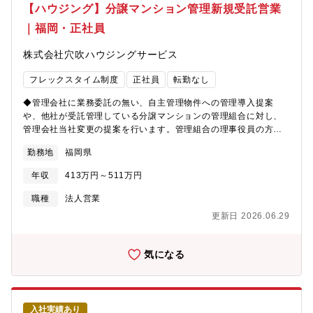
はもちろんのこと、自身の社会的意義を実感できるのも魅力の1つ
【ハウジング】分譲マンション管理新規受託営業
えています。◆残業についてほぼありません。ある場合は、月平
です。官公庁からの業務を請け負っているため、全業務に関する
均5時間程度です。夜間緊急対応の出動があった場合は対応時間分
｜福岡・正社員
官公庁との交渉も行います。ご自宅に電話を持ち帰り夜間の緊急
加算されます。◆働きやすさについて実際に子育てをしながら働
対応に備えていただく「電話当番制」が1人２～3回/月あります。
く社員もおり、子育てのために休みを取りたい場合も、相談しや
株式会社穴吹ハウジングサービス
当社管理物件に水漏れや火災サイレンの鳴りっぱなしといった緊
すく、有給も積極的に取得できる環境です。風通しもよく、フォ
急要件が発生した際に、まずは24時間対応のヘルプデスクにて1次
ロー体制をしっかり整えているので、安心して働けます。
フレックスタイム制度
正社員
転勤なし
対応を行います。ヘルプデスクで対応できなかった案件の場合、
電話にて対応いただくか、現地を訪問しご対応いただきます。な
◆管理会社に業務委託の無い、自主管理物件への管理導入提案
お、当番時の対応件数は月1件程度です。（台風や大雪などの場合
や、他社が受託管理している分譲マンションの管理組合に対し、
は全員で待機することになります）中途入社社員が多数活躍中で
管理会社当社変更の提案を行います。管理組合の理事役員の方と
す！
コミュニケーションを取りながら、当社が管理会社となるメリッ
勤務地
福岡県
トを訴求していきます。◎総会への出席、マンションに出入りす
る取引業者との折衝も行います。◎マンションの資産価値を高
年収
413万円～511万円
め、入居者の暮らしを様々な角度からきめ細かくサポートする管
理体制が評価され、着実に管理戸数が伸びています。◎受託後の
職種
法人営業
管理組合へのサポート業務や、定期巡回・清掃等を行うサービス
更新日 2026.06.29
業務は別専門部門、ならびにグループ会社が担当しますので、提
案活動に専念していただくことが出来ます。【働きやすい環境を
目指しています】★フレックスタイム制で、社員それぞれのライ
気になる
フスタイルに合った柔軟な勤務時間帯を選択できます。★業務シ
ステムが19時にシャットダウンするため、ほとんどの社員はその
時間までに退社しています。【転勤について】ブロック制度（会
社指定の十数エリアから、転勤範囲を選べる制度）を採用。異動
入社実績あり