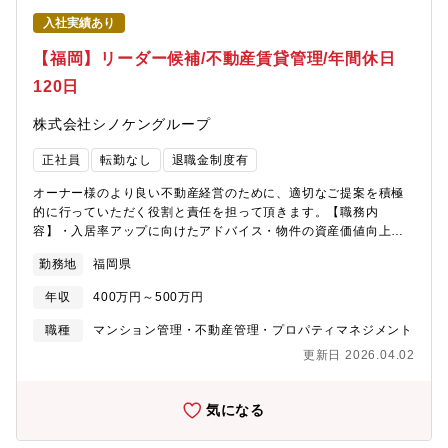
軟な勤務時間帯を選択出来ます。・業務システムが19時にシャッ
入社実績あり
トダウンするため、ほとんどの社員はその時間までに退社してい
ます。・入退室時のチェックシステムに加えてPCログの確認もし
【福岡】リーダー候補/不動産賃貸管理/年間休日
ているため、過度な残業やサービス残業が発生しないよう労務管
120日
理に気を配っています。・転勤について：ブロック制度（会社指
定の十数エリアから、転勤範囲を選べる）を採用。 異動が発生
株式会社シノケングループ
する場合は本人の希望や家庭事情等を事前に確認しています。転
居を伴う異動が発生する場合は、各種手当あり。【募集部門】分
正社員
転勤なし
退職金制度有
譲マンションの大規模修繕に関する提案・コンサル業務【募集の
背景】「わたしたちは“しあわせ『感』理”を実現します」という企
オーナー様のより良い不動産経営のために、適切なご提案を積極
業理念のもと、お客様の資産であるマンションの価値の維持・向
的に行っていただく役割と責任を担って頂きます。【職務内
上に注力してきました。 これまで500棟を超える大規模修繕工事
容】・入居率アップに向けたアドバイス・物件の資産価値向上に
の施工実績ありますが、工事を担うグループの建設会社と共に自
向けたリノベーション等の提案・不動産運用のサポート・オーナ
社で監理できる体制をさらに強化していくため、専門知識を持っ
勤務地
福岡県
ー様に向けてのサービスの企画、提案・オーナー様への定期連
た経験者の増員を目指しています。
絡・チーム全体の進捗管理など※全国各地にオーナー様とは、原
年収
400万円～500万円
則、電話かメールのみとなりますので出張はなく、福岡本社内で
の業務になります。【魅力】・日曜日は基本的に休みであり、年
職種
マンション管理・不動産管理・プロパティマネジメント
間休日120日のためＷＬＢの充実が叶います。・不動産に関する幅
更新日 2026.04.02
広い専門知識が身につきます。・不動産に関するあらゆる専門職
が周囲にいる環境ですので、幅広い知識が自然と身につき、スキ
ルアップしやすい環境です。【募集背景】売上好調による増員募
気になる
集です。【組織構成】株式会社シノケングループで雇用、株式会
社シノケンファシリティーズに在籍出向となります。