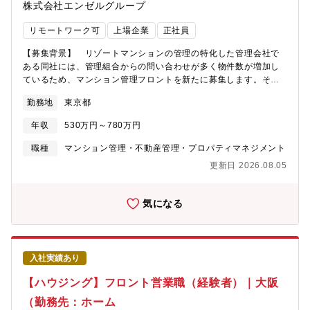
株式会社エンゼルグループ
リモートワーク可
上場企業
正社員
【募集背景】 リゾートマンションの管理の特化した管理会社で
ある同社には、管理組合からの問い合わせが多く物件数が増加し
ているため、マンション管理フロントを新たに募集します。そこ
でご入社いただく方にはの管理するリゾートマンション管理業務
勤務地
東京都
を担当していただきます。管理職候補としての採用となるため、
早い段階でメンバーのマネジメントもお任せする予定です。【具
年収
530万円～780万円
体的には】■マンション管理組合のサポート・理事会・総会のサポ
ートを行います。・各種資料作成・当日の運営・議事録作成■組合
職種
マンション管理・不動産管理・プロパティマネジメント
会計業務全般のサポート・管理組合予算、決算の素案・月次会計
更新日 2026.08.05
報告（資料は会計担当者が作成します）・管理費収納■建物の維
持・保全に関する提案・マンションの資産価値を維持向上してい
くための提案を行います。・共用部分や共用設備の保守・点検内
気になる
容の計画・修繕計画■メンバーマネジメント、新人フロントの教育
■各種研修の立案・実行※上記二つは近い将来お任せします。【配
属先】マンション管理課・フロント担当の年齢層は30代から60代
まで幅広いです。【本ポジションの魅力ポイント】■リゾート地を
入社実績あり
巡る仕事ならではのやりがいと特典温泉・ジム・レストランなど
充実した共用施設のあるリゾートマンションを担当。景色も美し
【ハウジング】フロント営業職（経験者）｜大阪
く、出張先でリゾート気分を味わえます。宿泊費・食事代の補助
（勤務先：ホーム
あり、休日にスキーやマリンスポーツを楽しむ社員も多数。（宿