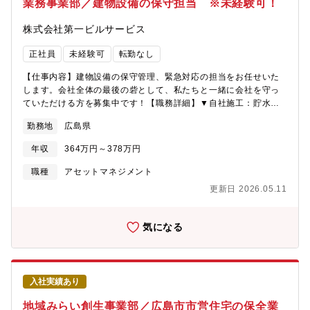
業務事業部／建物設備の保守担当 ※未経験可！
株式会社第一ビルサービス
正社員
未経験可
転勤なし
【仕事内容】建物設備の保守管理、緊急対応の担当をお任せいた
します。会社全体の最後の砦として、私たちと一緒に会社を守っ
ていただける方を募集中です！【職務詳細】▼自社施工：貯水槽
（ポンプ・制御機器）の点検や清掃、電気設備工事設備点検業務
勤務地
広島県
（主に給排水システム）空調フィルター清掃・他部署から依頼さ
れた修繕施工報告書の作成▼緊急対応：当社管理物件の夜間休日
年収
364万円～378万円
の突発案件に対して現場へ臨場し、一時対応及び復旧対応当番
制：月6回程度（土日祝の当番日もあり）緊急対応例：断水⇒原因
職種
アセットマネジメント
を調査して給水を確保する漏水等⇒状況確認及び原因調査をし
更新日 2026.05.11
て、養生・原因水源の止水をするその場ですぐ修理ができるもの
であれば対応しますが、そうでない場合、現状から悪化しないよ
う応急処置を行います。【夜間休日緊急対応について】当社で管
気になる
理しているビル・マンション・公営住宅からヘルプデスク（営業
時間外の電話対応）にお問い合わせがあった際に、当番制で対応
いたします。当番が月6回程度に対して実際に現場に向かって対応
するのは、月平均1～2回程度です。現場では基本一人で対応しま
入社実績あり
すが、対応に苦慮するような事態では先輩・同僚に連絡して対応
するようにしています。内容によっては他の社員と協力して対応
地域みらい創生事業部／広島市市営住宅の保全業