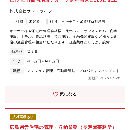
ビル管理/福岡地所グループ※年間休日120日以上
生する場合は本人の希望や家庭事情等を事前に確認しています。
転居をともなう異動が発生する場合は、各種手当あり。
株式会社サン・ライフ
正社員
未経験可
社宅・住宅手当・家賃補助制度有
オーナー様や不動産管理会社様に代わって、オフィスビル、商業
施設、ホテル、物流施設、公共施設、金融機関施設など様々な建
物の施設管理を担当いただきます。担当業務としては、設備、警
備、清掃などの協力業者の方々のオペレーションやオーナー様へ
勤務地
福岡県
の建物の価値向上の提案などを行っていただきます。【職務内
容】これまでのご経験に応じて担当エリアや物件を決定します
年収
400万円～600万円
が、主には下記のポジションに分かれます。■常駐管理：オフィス
ビル、商業施設などの防災センターで勤務します。担当物件に直
職種
マンション管理・不動産管理・プロパティマネジメント
行直帰がメインで、物件ごとのシフトに応じて就業します。■巡回
更新日 2026.05.28
管理：中小規模の建物を本社から巡回管理します。1人あたり5～8
物件を担当します。協力会社の方が常駐している物件もあれば、
無人物件などもあります。（フレックスタイム制）【勤務形態】■
気になる
常駐管理：担当物件のシフトに基づく＜シフト例＞A物件 9時～
18時(早番)、13時～22時(遅番)B物件 8時半～17時半■巡回管
理：フレックスタイム始業・就業：7時～20時の中で自由に選べま
す所定労働時間：1日8時間×清算期間中の労働日数労働時間の清算
入社実績あり
期間は毎月１日から末日までの1か月とし、清算期間で超過した時
間を時間外労働とします。【募集背景】「天神ビッグバン」「博
広島県営住宅の管理・収納業務（長寿園事務所）