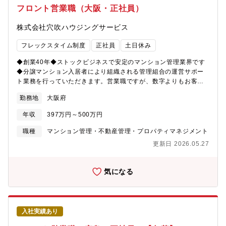
支報告や、司会進行、修繕工事の提案プレゼンを行います。（慣
フロント営業職（大阪・正社員）
れるまでは先輩社員が同行します。ご安心ください！）◎入居者
様からのお困りごとサポート（同社では24時間365日、自社運営
株式会社穴吹ハウジングサービス
のコールセンターがあり、こちらで解決できる事案が多いです）
※他社案件のリプレイス等も専門組織があるため新規開拓営業は
フレックスタイム制度
正社員
土日休み
行いません。【働きやすい環境を目指しています】◎フレックス
タイム制で、社員それぞれのライフスタイルに合った柔軟な勤務
◆創業40年◆ストックビジネスで安定のマンション管理業界です
時間帯を選択できます。◎業務システムが19時にシャットダウン
◆分譲マンション入居者により組織される管理組合の運営サポー
するため、ほとんどの社員はその時間までに退社しています。
ト業務を行っていただきます。営業職ですが、数字よりもお客様
との関係性重視の社風。未経験から活躍している社員多数！※一
勤務地
大阪府
人平均10棟～15棟を担当し、内勤6割、外勤4割程度です。2～3
か月で自分の担当物件を持つことを目標に取り組んでいただきま
年収
397万円～500万円
す。【具体的には・・】◎管理組合会計（出納関係）書類や管理
報告書の作成月次・年次決算の取りまとめや収支報告に関する資
職種
マンション管理・不動産管理・プロパティマネジメント
料を作ります。毎月の管理費なの入金確認など/※資料の作成サポ
更新日 2026.05.27
ートをする事務スタッフがいます。（書類作成は決められたフォ
ーマットやシステムがありますので、未経験者もご安心くださ
い！）◎共用部やエレベータなど点検報告書の確認や、建物の修
気になる
繕提案など定期巡回や清掃等を行う管理業務は専門のスタッフが
担当しています。（設備に関する詳しい知識を学べる研修施設が
あります。入社後の研修もございます！）◎理事会、総会の運営
サポート■2年連続ベースアップ■中途入社比率81%■営業経験が生
入社実績あり
かせるお仕事です■資格（管理業務主任者、宅地建物取引士）保持
者歓迎、優遇します■マンション管理（フロント）業務経験者、歓