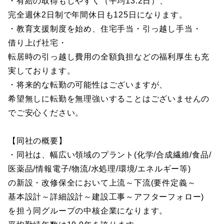
・有給の取得もしやすく（平均13.2日）、
完全週休2日制で年間休日も125日になります。
・教育支援制度を始め、住宅手当・引っ越し手当・
借り上げ社宅・
転居時の引っ越し費用の全額負担などの福利厚生も充
実しております。
・将来的な転勤の可能性はございますが、
希望無しに転勤を無理強いすることはございませんの
でご安心ください。
【同社の概要】
・同社は、幅広い領域のプラント(化学/合成繊維/食品/
医薬品/情報電子/物流/水処理/環境/エネルギー等)
の新設・改修保全において上流～下流(要件定義～
基本設計～詳細設計～建設工事～アフターフォロー)
を担う同グループの中核企業になります。