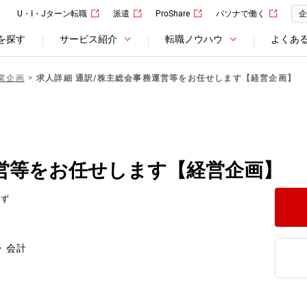
U・I・Jターン転職
派遣
ProShare
パソナで働く
企
を探す
サービス紹介
転職ノウハウ
よくあ
業企画
求人詳細 通訳/株主総会事務運営等をお任せします【経営企画】
営等をお任せします【経営企画】
応ず
・会計