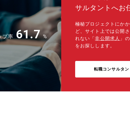
サルタントへお
極秘プロジェクトにかか
61.7
ど、サイト上では公開さ
ップ率
%
れない「
非公開求人
」の
をお探しします。
転職コンサルタン