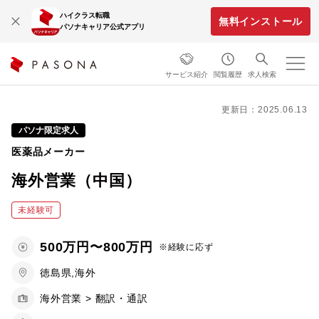
ハイクラス転職
無料インストール
パソナキャリア公式アプリ
サービス紹介
閲覧履歴
求人検索
更新日：2025.06.13
パソナ限定求人
医薬品メーカー
海外営業（中国）
未経験可
500万円〜800万円
※経験に応ず
徳島県,海外
海外営業 > 翻訳・通訳