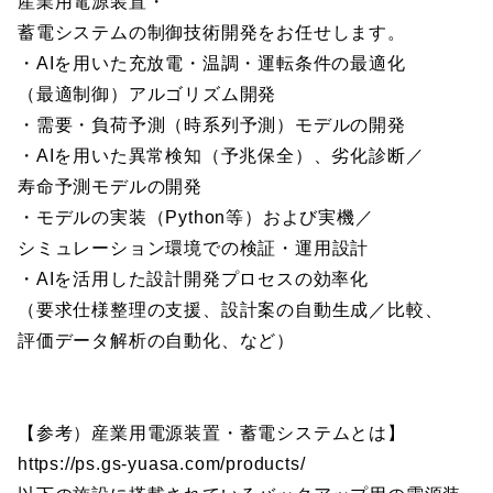
産業用電源装置・
蓄電システムの制御技術開発をお任せします。
・AIを用いた充放電・温調・運転条件の最適化
（最適制御）アルゴリズム開発
・需要・負荷予測（時系列予測）モデルの開発
・AIを用いた異常検知（予兆保全）、劣化診断／
寿命予測モデルの開発
・モデルの実装（Python等）および実機／
シミュレーション環境での検証・運用設計
・AIを活用した設計開発プロセスの効率化
（要求仕様整理の支援、設計案の自動生成／比較、
評価データ解析の自動化、など）
【参考）産業用電源装置・蓄電システムとは】
https://ps.gs-yuasa.com/products/