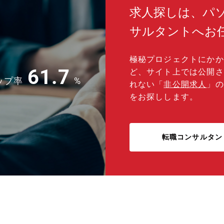
求人探しは、パ
サルタントへお
極秘プロジェクトにかか
61.7
ど、サイト上では公開さ
ップ率
%
れない「
非公開求人
」の
をお探しします。
転職コンサルタン