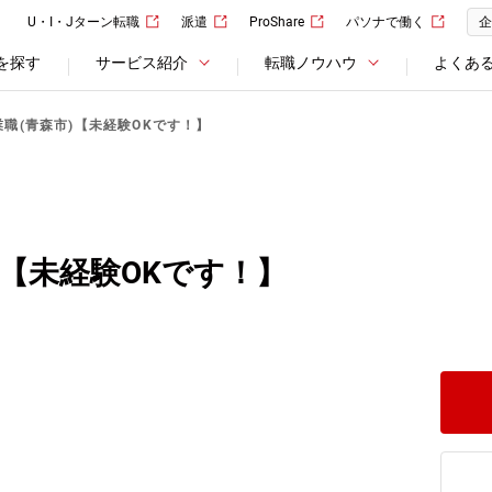
U・I・Jターン転職
派遣
ProShare
パソナで働く
企
を探す
サービス紹介
転職ノウハウ
よくあ
業職(青森市)【未経験OKです！】
)【未経験OKです！】