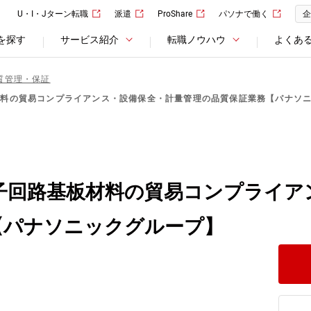
U・I・Jターン転職
派遣
ProShare
パソナで働く
企
を探す
サービス紹介
転職ノウハウ
よくあ
質管理・保証
材料の貿易コンプライアンス・設備保全・計量管理の品質保証業務【パナソ
電子回路基板材料の貿易コンプライア
【パナソニックグループ】