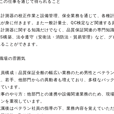
●この仕事を通じて得られること
・計測器の校正作業と設備管理、保全業務を通じて、各種
識が身に付きます。また一般計量士、QC検定など関連する
・計測器に関する知識だけでなく、品質保証関連の専門知識（ISO
MS構築、法令遵守（安衛法・消防法・貿易管理）など、グ
れることができます。
●職場の雰囲気
人員構成：品質保証全般の幅広い業務のため男性とベテラ
員、若手、他部門からの異動者も増えており、多様なバッ
しています。
仕事のやり方：他部門との連携や設備関連業務のため、現場
ョンを重視しています。
配属後はベテラン社員の指導の下、業務内容を覚えていた