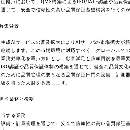
郡山拠点において、QMS構築によるISO/IATF認証や品
を通じて、安全で信頼性の高い品質保証基盤構築を行うの
●募集背景
・生成AIサービスの普及拡大によりAIサーバの市場拡大が
も継続します。この市場環境に対応すべく、グローバルでの
る業務効率化を重点方針とし、顧客満足と信頼回復を最重
・ISO認証や品質保証体制の構築を通じて、健全な品質文
そのために品質管理の要となる品質保証部門の設備、計測
経験を持った人財を募集します。
●担当業務と役割
担当する業務
・設備・計量管理を通じて、安全で信頼性の高い品質保証