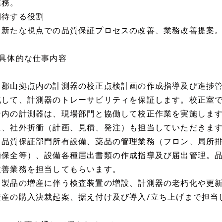
業務。
期待する役割
・新たな視点での品質保証プロセスの改善、業務改善提案
●具体的な仕事内容
・郡山拠点内の計測器の校正点検計画の作成指導及び進捗
成して、計測器のトレーサビリティを保証します。校正室
ン内の計測器は、現場部門と協働して校正作業を実施しま
に、社外折衝（計画、見積、発注）も担当していただきま
・品質保証部門所有設備、薬品の管理業務（フロン、局所
備保全等）、設備各種届出書類の作成指導及び届出管理。
改善業務を担当してもらいます。
・製品の増産に伴う検査装置の増設、計測器の老朽化や更
資産の購入決裁起案、据え付け及び導入/立ち上げまで担当