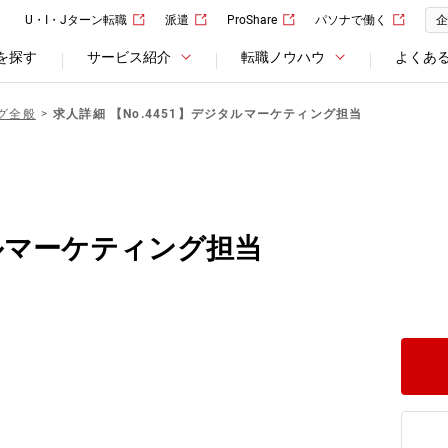
U・I・Jターン転職
派遣
ProShare
パソナで働く
企
を探す
サービス紹介
転職ノウハウ
よくあ
グ全般
求人詳細 【No.4451】デジタルマーケティング担当
タルマーケティング担当