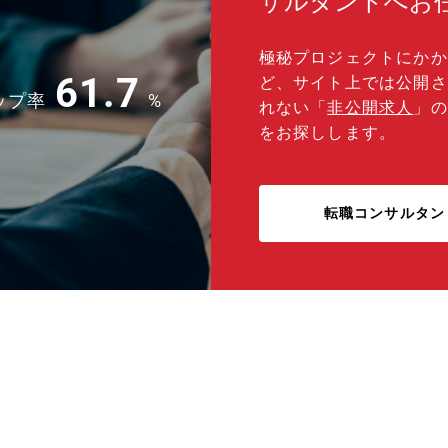
サルタントへお
極秘プロジェクトにかか
61.7
ど、サイト上では公開さ
ップ率
%
れない「
非公開求人
」の
をお探しします。
転職コンサルタン