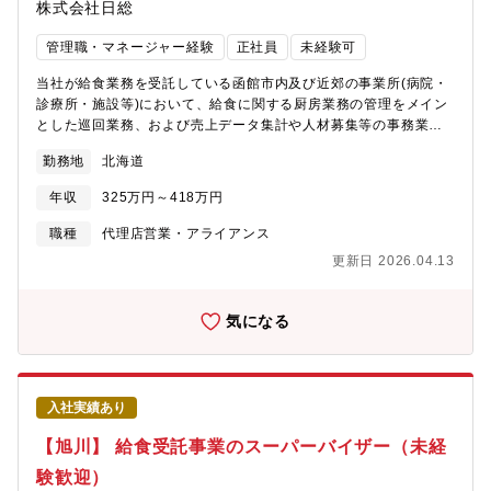
株式会社日総
管理職・マネージャー経験
正社員
未経験可
当社が給食業務を受託している函館市内及び近郊の事業所(病院・
診療所・施設等)において、給食に関する厨房業務の管理をメイン
とした巡回業務、および売上データ集計や人材募集等の事務業務
をお任せします。入社後は各業務について丁寧にレクチャーしま
勤務地
北海道
すのでご安心ください（調理未経験でご入社の場合、入社後1年程
度は厨房業務を経験していただく場合があります）。・厨房スタ
年収
325万円～418万円
ッフの時間管理・食材の使用状況の管理・各事業所のシフト管
理・顧客管理・経費備品の管理・人材募集 欠員対応 など※巡回
職種
代理店営業・アライアンス
する際は社有車を使用して頂きます。※転居を伴う異動は想定し
更新日 2026.04.13
ておりません。【業務詳細】各事業所には、栄養士・調理師・調
理補助員が数名常駐しています。安定的にサービスを提供してい
くためにも、現場マネジメントや施設事務長とのやり取り、商
気になる
談、人事部門との連携など、「SV」の立ち位置で給食調理現場の
品質を管理・維持することは重要なミッションです。高齢者や療
養中の方々への安定した給食の提供を通じ、大きなやりがいと社
会貢献実感を持つことのできる仕事です。また、メンバー管理や
入社実績あり
売上管理、取引先との折衝経験を通じて、マネジメントスキルを
高めていくことができます。
【旭川】 給食受託事業のスーパーバイザー（未経
験歓迎）