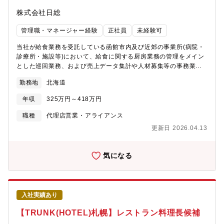
株式会社日総
管理職・マネージャー経験
正社員
未経験可
当社が給食業務を受託している函館市内及び近郊の事業所(病院・
診療所・施設等)において、給食に関する厨房業務の管理をメイン
とした巡回業務、および売上データ集計や人材募集等の事務業務
をお任せします。入社後は各業務について丁寧にレクチャーしま
勤務地
北海道
すのでご安心ください（調理未経験でご入社の場合、入社後1年程
度は厨房業務を経験していただく場合があります）。・厨房スタ
年収
325万円～418万円
ッフの時間管理・食材の使用状況の管理・各事業所のシフト管
理・顧客管理・経費備品の管理・人材募集 欠員対応 など※巡回
職種
代理店営業・アライアンス
する際は社有車を使用して頂きます。※転居を伴う異動は想定し
更新日 2026.04.13
ておりません。【業務詳細】各事業所には、栄養士・調理師・調
理補助員が数名常駐しています。安定的にサービスを提供してい
くためにも、現場マネジメントや施設事務長とのやり取り、商
気になる
談、人事部門との連携など、「SV」の立ち位置で給食調理現場の
品質を管理・維持することは重要なミッションです。高齢者や療
養中の方々への安定した給食の提供を通じ、大きなやりがいと社
会貢献実感を持つことのできる仕事です。また、メンバー管理や
入社実績あり
売上管理、取引先との折衝経験を通じて、マネジメントスキルを
高めていくことができます。
【TRUNK(HOTEL)札幌】レストラン料理長候補