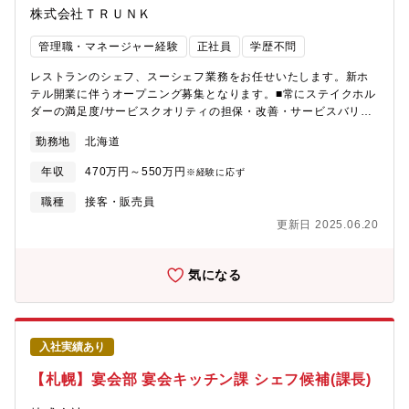
株式会社ＴＲＵＮＫ
管理職・マネージャー経験
正社員
学歴不問
レストランのシェフ、スーシェフ業務をお任せいたします。新ホ
テル開業に伴うオープニング募集となります。■常にステイクホル
ダーの満足度/サービスクオリティの担保・改善・サービスバリュ
ーの向上を図る■日々の業務の計画・管理■レストラン部門の利益
勤務地
北海道
および売上の最大化を図る■レストランの年計画を策定（年毎の料
理単価目標設定/原価率目標設定/チームMBO目標設定）■スタッフ
年収
470万円～550万円
※経験に応ず
の人員管理（採用/育成/評価/代謝）■クレームの対応/解決/指導/改
善■スタッフ個人の目標設定・進捗管理■労働環境の管理【歓迎要
職種
接客・販売員
件】・ホテルレストランでの実務経験・基本的な調理技術がある
更新日 2025.06.20
（シニアプレイヤーレベル）・ペイストリーの月間の業務内容を
理解している（サポートできる）・衛生・アレルギーの知見があ
る（衛生管理資格を取得している）・ロジカルシンキング、クリ
気になる
ティカルシンキング、ラテラルシンキングができる・目標設定に
おいて適切にストレッチをかけることができる【求める人物
像】・ホテルの方向性やコンセプトに共感できる方（★HPをご参
照ください：https://www.trunk-base.com）・コミュニケーショ
入社実績あり
ンに長け、ネットワークづくりが得意な方。（社外・社内問わ
ず）・しっかりと論理的思考とコミュニケーションが取れる方・
【札幌】宴会部 宴会キッチン課 シェフ候補(課長)
積極性と行動力があり、新しいことに挑戦することに貪欲に努力
できる方 など・会社の理念に共感できる方