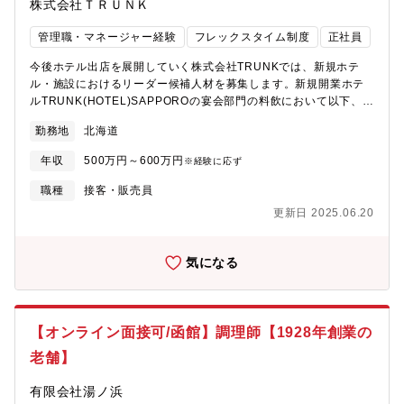
株式会社ＴＲＵＮＫ
管理職・マネージャー経験
フレックスタイム制度
正社員
今後ホテル出店を展開していく株式会社TRUNKでは、新規ホテ
ル・施設におけるリーダー候補人材を募集します。新規開業ホテ
ルTRUNK(HOTEL)SAPPOROの宴会部門の料飲において以下、宴
会料飲課長（シェフ、スーシェフ）業務をお任せいたします。
勤務地
北海道
【具体的には】■常にステイクホルダーの満足度/サービスクオリ
ティの担保・改善・サービスバリューの向上を図る■日々の業務の
年収
500万円～600万円
※経験に応ず
計画・管理■施工部門・宴会部の利益および売上の最大化を図る■
宴会キッチンの年計画を策定（年毎の料理単価目標設定/原価率目
職種
接客・販売員
標設定/チームMBO目標設定）■スタッフの人員管理（採用/育成/評
更新日 2025.06.20
価/代謝）■クレームの対応/解決/指導/改善■スタッフ個人の目標設
定・進捗管理■労働環境の管理【歓迎要件】・ホテルレストランで
の実務経験・基本的な調理技術がある（シニアプレイヤーレベ
気になる
ル）・ペイストリーの月間の業務内容を理解している（サポート
できる）・衛生・アレルギーの知見がある（衛生管理資格を取得
している）・ロジカルシンキング、クリティカルシンキング、ラ
テラルシンキングができる・目標設定において適切にストレッチ
【オンライン面接可/函館】調理師【1928年創業の
をかけることができる・衛生管理者【求める人物像】・ホテルの
老舗】
方向性やコンセプトに共感できる方（★HPをご参照ください：
https://www.trunk-base.com）・コミュニケーションに長け、ネ
有限会社湯ノ浜
ットワークづくりが得意な方。（社外・社内問わず）・しっかり