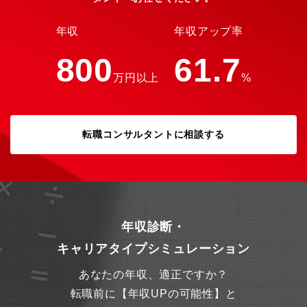
ら、衣装、挙式、披露宴、写真、ヘアメイク、装花など結婚式に
関わる全てのことをゼロから創り上げるトータルウェディングカ
ンパニーです。【ウェディング会場】★Jardin de Bonheur(ジャ
年収
年収アップ率
ルダン ドゥ ボヌール) http://.jardin-de-bonheur.com/
★Pietra Serena(ピエトラセレーナ) http://www.pietra.jp/
800
61.7
★La Blanche Maison（ブランシュメゾン・エ・コートダジュー
万円以上
%
ル） http://www.blanchemaison.jp/
転職コンサルタントに相談する
年収診断・
キャリアタイプシミュレーション
あなたの年収、適正ですか？
転職前に【年収UPの可能性】と