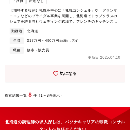
正社員
転勤なし
【期待する役割】札幌を中心に「札幌コンシェル」や「グランマ
ニエ」などのブライダル事業を展開し、北海道でトップクラスの
シェアを誇る当社ウェディング式場で、フレンチのキッチンスタ
ッフをお任せします。【職務内容】・結婚式、レストランの仕込
勤務地
北海道
み業務・結婚式、宴会での盛り付け業務・食材、物品の発注業務
（簡単なPC業務）・お皿や調理器具などの洗浄、片付け・レスト
年収
317万円～490万円
※経験に応ず
ラン、宴会のメニューを考案■入社後はあなたの能力によって、野
菜の下ごしらえなどの仕込み、盛り付け、焼き場などをお任せし
職種
接客・販売員
ます。■フレンチの調理経験が浅くても大丈夫！新卒で入社したス
更新日 2025.04.10
タッフや、前職がイタリアンの調理をしていたスタッフも在籍中
■平日は主に式に向けた仕込みが中心です。店舗によっては、併設
のレストランで調理することもあります。土日祝は式本番。お客
気になる
さまの前で調理を披露することもございます。【魅力】★当社は
CMでお馴染み「札幌コンシェル」や札幌・東京で人気の結婚式場
を運営する道内最大手のブライダル企業です。★将来的に独立を
目指せる！当社は自由度高くお仕事をお任せするので、ここで経
8
検索結果一覧
件（1～8件表示）
験を積んで独立して自分の店をオープンして卒業する方もおりま
す！【創和プロジェクト株式会社について】「日本の結婚式を変
えたい」貸す側のニーズをだけを重視している日本の貸衣裳と形
式的なワンパターンの結婚式。そんな日本の結婚式を変えたい。
結婚式とは、大切な家族や友人が見守る中、最愛の人と永遠の愛
北海道の調理師の求人探しは、パソナキャリアの転職コンサル
を誓う大切な日。それが本物の結婚式。私たちは、式場相談か
タントへお任せください。