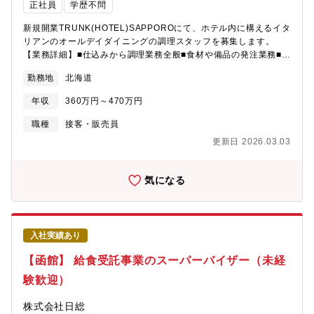
正社員
学歴不問
新規開業TRUNK(HOTEL)SAPPOROにて、ホテル内に構えるイタ
リアンのオールデイダイニングの調理スタッフを募集します。
【業務詳細】■仕込みから調理業務全般■食材や備品の発注業務■メ
ニュー企画立案から開発業務■原価管理・コスト分析業務■常にス
勤務地
北海道
テイクホルダーの満足度/サービスクオリティの担保・改善・サー
ビスバリューの向上を図る■レストラン部門の利益および売上の最
年収
360万円～470万円
大化を図る
職種
接客・販売員
更新日 2026.03.03
気になる
入社実績あり
【函館】 給食受託事業のスーパーバイザー（未経
験歓迎）
株式会社日総