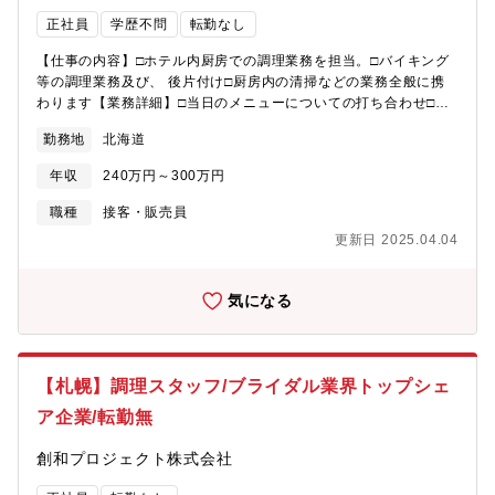
と論理的思考とコミュニケーションが取れる方・積極性と行動力
正社員
学歴不問
転勤なし
があり、新しいことに挑戦することに貪欲に努力できる方 な
ど・会社の理念に共感できる方
【仕事の内容】□ホテル内厨房での調理業務を担当。□バイキング
等の調理業務及び、 後片付け□厨房内の清掃などの業務全般に携
わります【業務詳細】□当日のメニューについての打ち合わせ□調
理器具の準備□食材の下ごしらえ □調理・料理の盛り付け □片付け
勤務地
北海道
や調理器具の消毒など □翌日のメニューについての打ち合わせ
年収
240万円～300万円
職種
接客・販売員
更新日 2025.04.04
気になる
【札幌】調理スタッフ/ブライダル業界トップシェ
ア企業/転勤無
創和プロジェクト株式会社