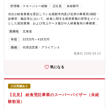
管理職・マネージャー経験
正社員
未経験可
当社が給食業務を受託している函館市内及び近郊の事業所(病院・
診療所・施設等)において、給食に関する厨房業務の管理をメイン
とした巡回業務、および売上データ集計や人材募集等の事務業務
をお任せします。入社後は各業務について丁寧にレクチャーしま
勤務地
北海道
すのでご安心ください（調理未経験でご入社の場合、入社後1年程
度は厨房業務を経験していただく場合があります）。・厨房スタ
年収
325万円～418万円
ッフの時間管理・食材の使用状況の管理・各事業所のシフト管
理・顧客管理・経費備品の管理・人材募集 欠員対応 など※巡回
職種
代理店営業・アライアンス
する際は社有車を使用して頂きます。※転居を伴う異動は想定し
更新日 2026.04.13
ておりません。【業務詳細】各事業所には、栄養士・調理師・調
理補助員が数名常駐しています。安定的にサービスを提供してい
くためにも、現場マネジメントや施設事務長とのやり取り、商
気になる
談、人事部門との連携など、「SV」の立ち位置で給食調理現場の
品質を管理・維持することは重要なミッションです。高齢者や療
養中の方々への安定した給食の提供を通じ、大きなやりがいと社
会貢献実感を持つことのできる仕事です。また、メンバー管理や
入社実績あり
売上管理、取引先との折衝経験を通じて、マネジメントスキルを
高めていくことができます。
【北見】 給食受託事業のスーパーバイザー（未経
験歓迎）