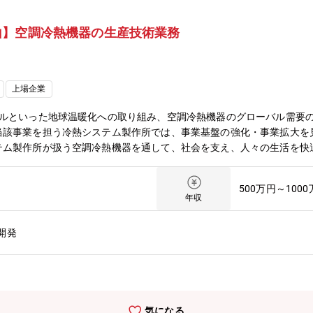
山】空調冷熱機器の生産技術業務
上場企業
ラルといった地球温暖化への取り組み、空調冷熱機器のグローバル需要
当該事業を担う冷熱システム製作所では、事業基盤の強化・事業拡大を
テム製作所が扱う空調冷熱機器を通して、社会を支え、人々の生活を快
験・スキルを活かしたい方、新たな業務にチャレンジしたい方、ぜひご
工における生産性改善業務（トヨタ生産方式を基盤とした各種改善活動
500万円～100
トータルリードタイム短縮を目的に各種改善業務に携わっていただきま
年収
将来を見据えた製造戦略の企画にも参画いただき、生産ライン構想の提
、資格等海外拠点とのやり取りは英語を必要とする場合がありますが、
開発
Excel、Word、PPT等の基本ツールを使用します。AccessやPo
造管理部事業環境を見据えた工場機能全般の企画・運営、生産体制整備
機能の強化・製造企画課工場運営全般に関わる企画スタッフとして、最
た各製造現場の改善支援と推進。・IEグループ(★配属予定)事業戦略
関連取引先を含めた生産活動全般における改善活動の推進。●業務の魅
気になる