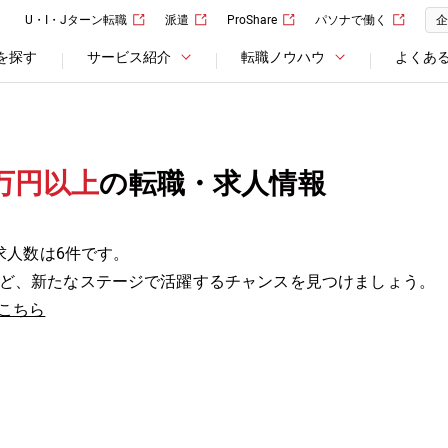
U・I・Jターン転職
派遣
ProShare
パソナで働く
企
を探す
サービス紹介
転職ノウハウ
よくあ
万円以上
の転職・求人情報
求人数は6件です。
ど、新たなステージで活躍するチャンスを見つけましょう。
こちら