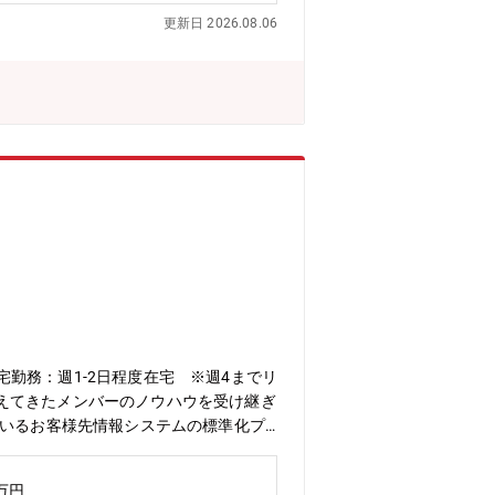
価を担当。≪具体的には≫環境変化や市
更新日 2026.08.06
務を担当していただきます。・送風機、
議や必要書類の作成・海外工場への技術
有を行い、年に数回の海外出張の可能性
牽引する成長戦略事業として注力してお
く貢献できる社会的意義があります。
エアコンは世界各国で高い需要があり、
開発を行っています【職場環境】①出
岡）・海外拠点（ただし入社後、当面は
キャリアステップイメージ】入社数年は機
プロジェクトリーダーとしての活躍を期
料には英語も含まれます。製品知識、英
・空調や冷熱事業への興味がある・海外
攻分野】機械、物理、化学工学
宅勤務：週1-2日程度在宅 ※週4までリ
えてきたメンバーのノウハウを受け継ぎ
ているお客様先情報システムの標準化プ
していくフェーズです。工場における生
組んでいただける方を歓迎します。【業
7万円