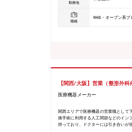
務内容】三菱電機冷熱システム製作所
勤務地
タッフと協力し、製作所システムの開
理システム、ワークフローシステムなど
Web・オープン系
年に神戸製作所の分工場として創業され
職種
す。2016年には「技術棟」が竣工し
て、海外の生産拠点や研究開発部門と連携
acle【配属部署】製作所システム事業
代：3名／50代：9名／60代：1名
準等についての理解と、IT技術を高め
をかけて業務を覚えていただきます。
とは後進育成にも携わっていただきま
す。
【関西/大阪】営業（整形外科
医療機器メーカー
関西エリアで医療機器の営業職として
換手術に利用する人工関節などのイン
持っており、ドクターには引き合いが強
ションプログラムの参加■手術がある際