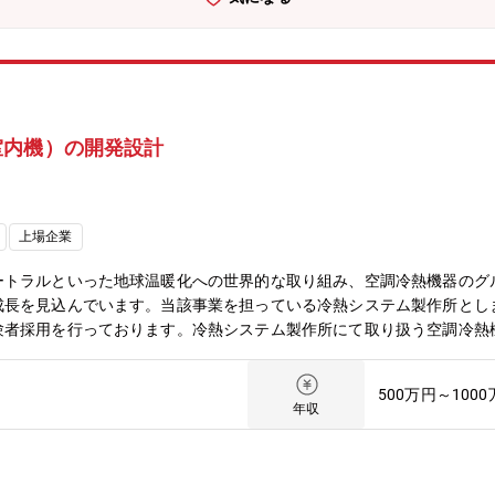
じることができます。・海外拠点への出張や人材交流等もあり、希望が
検討に直接的に関わることができ、その実現から大きな達成感を得ること
ーケットシェアを維持。低温機器はシェアNo.1を維持しています。
外展開も積極的に進めています。●キャリアステップイメージ所内製造
造企画グループリーダー、工作部門係長、グローバル戦略企画など●職場
移動先：有、研究所・関連他事業所（静岡・長崎・京都・伊丹など）・
室内機）の開発設計
 (週1日程度利用可能な時期・職場もあるが、繁閑・業務内容による)④
上場企業
ートラルといった地球温暖化への世界的な取り組み、空調冷熱機器のグ
成長を見込んでいます。当該事業を担っている冷熱システム製作所とし
験者採用を行っております。冷熱システム製作所にて取り扱う空調冷熱
業務に携わってみませんか？これまでの経験・スキルを活かしたい方、
織のミッション】・パッケージエアコン開発推進プロジェクトグループ
500万円～100
発工程、また出荷後の市場品質対応まで全般業務を担当。・室内技課国
年収
機能設計で、キーパーツ開発設計や構造設計は関連部門・関係会社にて
旗振り役。投入先の市場ニーズや環境規制・法令等を踏まえ、幅広い顧
産拠点により、課内グループ分けしているが。業務量によりグループ内