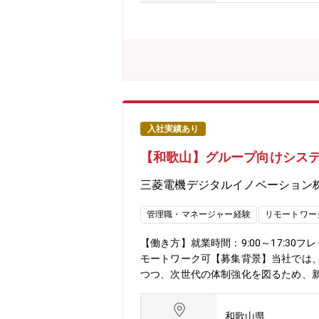
務は固定していない。【職務内容】業
場要求の多様化に応じた競争力の高い
熱交換機、機器制御などの機能設計・
支援※海外の法規制対応、市場調査も
もございます。【業務の魅力】空調機
ります。また、世界中のインフラを空
【事業/製品の強み】全世界的なカー
またグローバルで規模が伸長している
張：有 (国内、海外）、期間：数日～
入社実績あり
和歌山勤務前提）③リモートワーク：可
【和歌山】グループ向けシステ
能設計を行う主担当として業務遂行し
待します。【使用言語、環境、ツール
三菱電機デジタルイノベーション
語スキルが身につくようOJTやOFF
勤務に興味があり、外国語習得意欲が
管理職・マネージャー経験
リモートワー
【働き方】就業時間：9:00～17:3
モートワーク可【募集背景】当社では
つつ、次世代の体制強化を図るため、新
ロジェクトに向けて、アプリケーショ
産管理、アプリ開発・保守運用の知識
和歌山県