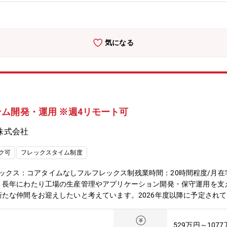
務用空調機（室内機）の開発設計として、仕様検討、機能設計、開発評
空調機開発に従事いただくことを想定しています。具体的には以下の業
開発全体（開発工程の計画・管理、開発コスト等）の取り纏め・社内会
一部お任せします。※海外拠点メンバーとのメールやWEB会議で情報共
気になる
器はグローバルに伸長を続ける成長産業であり、三菱電機内でも成長を
調機器から発展させるだけでなく、地球規模のテーマ「省エネ」に大き
ボンニュートラルの取り組みのなか、ヒートポンプ技術を使ったマルチ
分野です。現在、より環境負荷が小さく、省エネ性を高めた新たな製品
数週間程度②転勤可能性と想定移動先：有、研究所・関連他事業所（静
 (週1～3日程度利用可能/個人による)④中途社員の割合：約10%【
ム開発・運用 ※週4リモート可
、空調機器の知見を深めていただきます。その後、新機種開発の企画や
、資格等】工場内で使用する言語は日本語ですが、お客様に提出する資
株式会社
-JTにて教育いたします【求める人物像】・機械工学の基礎知識を有する
ある・協調性があり、他メンバーとの協調、調整ができる【希望する専
ク可
フレックスタイム制度
0フレックス：コアタイムなしフルフレックス制残業時間：20時間程度/月在
、長年にわたり工場の生産管理やアプリケーション開発・保守運用を支
たな仲間をお迎えしたいと考えています。2026年度以降に予定され
ン開発・運用の体制をさらに強化し、より高品質なサービス提供を実現
・経験を持つ方、今後の動向を踏まえて最新技術の導入に積極的に取り
529万円～107