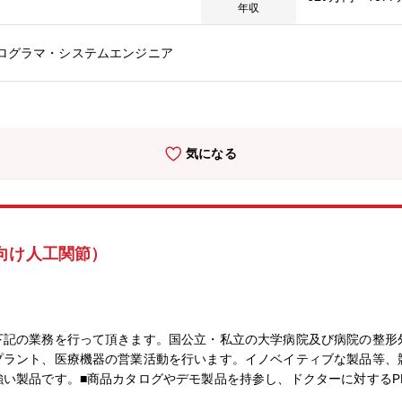
にて管理、運用する情報システムの開発・保守・運用を担当して頂きま
年収
発・保守運用業務を遂行いただきます。（生産管理システム、資材シス
）担当職務は経験・適性の確認後に決定させていただきます。■三菱電
プログラマ・システムエンジニア
、1956年に冷凍機の生産を始めました。主にビルや工場用の空調機
、製品企画開発部門と技術部門が集約され、受賞歴も多数あり、高い技
し、世界の空調市場を牽引しています。◆主要なシステムの構成・Windo
 中部情報システム第二部 冷熱システム課・課：18名・年齢構成（和歌山地
【キャリアパス】当初は、開発または運用のチームメンバとして、実際に
気になる
ていただきます。一人で作業するのではなくすべてチーム対応し、メン
その後、一つのシステムやプロジェクトのマネージメントへとステップ
す。数年内に数名チームのリーダー経験を経て、将来的に大規模プロジ
向け人工関節）
下記の業務を行って頂きます。国公立・私立の大学病院及び病院の整形
プラント、医療機器の営業活動を行います。イノベイティブな製品等、
い製品です。■商品カタログやデモ製品を持参し、ドクターに対するP
のオペの立ち合い活動【主な製品】■人工膝関節（knee領域）：変形