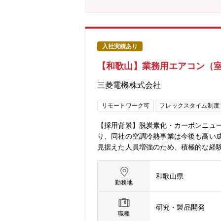
でき、自身の提案の改善効果を肌で感
製造戦略構想では経営課題を踏まえた
品である業務用空調機は業界内で高いマ
長が見込まれ、国内工場はもとより海
企画担当、海外拠点支援、海外駐在→製
入社実績あり
期間：1週間程度)②転勤可能性と想定
【和歌山】業務用エアコン（
での勤務を前提）③リモートワーク：可
み）
三菱電機株式会社
リモートワーク可
フレックスタイム制度
【採用背景】脱炭素化・カーボンニュ
り、同社の空調冷熱事業は今後も高い
見据えた人員増強のため、積極的な経
快適にし、地球環境への貢献に繋がる
ひご応募をお待ちしております。【組
和歌山県
定、設計、評価、開発工程管理等、開
勤務地
ン室内機の開発設計を担当。メインは
者を巻き込んでの開発の取りまとめ・
研究・製品開発
グループ国内、海外の向け先、海外生
職種