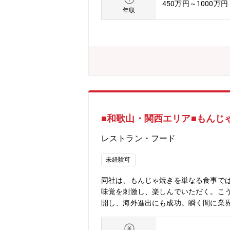
450万円～1000万円
仕様、商流、価格、販促施策など様々
年収
社技術などを所内関連部門と協議しな
回同行支援などを行い、製品拡販に向
E課もありますので、連携しながらの対
度よりR32冷媒への転換を進めており
ウンスを目的とし、お客様に向けた説明
の作成業務に携わって頂きます。なお
の有無は問いません。【技術問合せ】
いては、製品の施工・メンテナンスと
販売会社担当者からのメール問合せを
■和歌山・関西エリア■もんじ
問合せは設計開発部門に確認して回答
まで技術的なトレーニング期間を設け
レストラン・フード
となります。製品知識や（必要であれ
位置付けられる空冷事業のなかで、商用
未経験可
の販売責任部門として、そのための商品
魅力】大きく変化する市場動向をリサ
同社は、もんじゃ焼きを単なる食事で
た、商品企画だけでなく、新たな商材を
味覚を刺激し、楽しんでいただく。こ
す。【事業/製品の強み】様々なお客
開し、海外進出にも成功。瞬く間に業
業の中心商材です。環境問題や建設業
中。そこで、私たちともんじゃ焼きを
【キャリアステップイメージ】1年目
任せします。・接客／調理・売上管理／