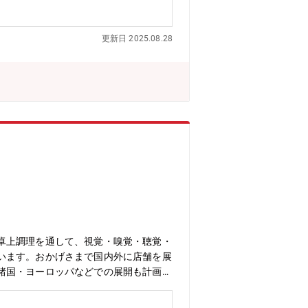
情報なども踏まえ、市場要求内容、 当
率アップに向けた様々なツール作成や巡
更新日 2025.08.28
応を行います。（別に相談センターやS
ンはフロン排出抑制法に則り、2025年
な業務としては、新商品の効果的なアナ
広告・動画作成等のデジタルコンテンツ
ながらとなりますので、HP作成スキル
合せ対応をご対応頂きます。問合せにつ
内容等、多岐に渡ります。実務としては
また、自部門でカバー出来ない技術的な
用意しており、製品構造から制御の内容
日本語です。一般的なPCスキルは必要
ッション】・営業部 同社の中核事業と
パッケージエアコン営業課 国内PAC
がPAC営のミッションです。【業務の
、商品企画に意思を反映出来る事。ま
卓上調理を通して、視覚・嗅覚・聴覚・
PACの事業戦略に大きく関与出来ま
います。おかげさまで国内外に店舗を展
く、また、同社の事業の柱となる冷熱事
諸国・ヨーロッパなどでの展開も計画
まだ伸びしろの大きいビジネスです。
理を習得し、その後は店舗運営全般をお
めつつ、販促企画等の業務経を積む。2
客様の記憶に残る“非日常体験”を創るお