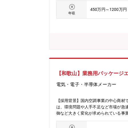
膝関節の機能改善を助けます。「ADVANC
450万円～1200万円
期待でき、正常な膝により近い動きが再
年収
ーツを選択できる「チェンジャブルタ
業活動となります。また随時WEB、電
れ】ご入社後3週間ほどは座学トレーニ
適宜知識のインプットの場を設けており
インセンティブは四半期ごとの支給で
【和歌山】業務用パッケージエ
電気・電子・半導体メーカー
【採用背景】国内空調事業の中心商材
は、環境問題や人手不足など市場が急速
御など大きく変化が求められている事
にしながら「ものづくり」に関われる
す。（展示会、説明会、巡回、打合せ