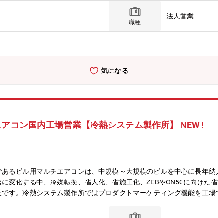
E Medial Pivot Knee」の臨床成績を基にデザインされた「EVOL
法人営業
現されています。■人工股関節（hip領域）：通常の形状（FIXタイ
職種
イプ」も扱っており、現場のニーズに合わせた商品の提案が可能です。
話での社内のコミュニケーションに加え、最低月1回は営業所ごとの会
ング、その後1か月OJTとして先輩に同行し、再度3週間ほどの座学ト
ます。【魅力】■従業員数90名と少数精鋭だからこそ、風通しがよく
気になる
あり、頑張りが成果として感じやすい環境です。
アコン国内工場営業【冷熱システム製作所】 NEW !
であるビル用マルチエアコンは、中規模～大規模のビルを中心に長年納
に変化する中、冷媒転換、省人化、省施工化、ZEBやCN50に向けた
業です。冷熱システム製作所ではプロダクトマーケティング機能を工場
、魅力的な職場です。具体的な職務内容は国内マーケティング・商品企
など出張ベースの仕事も多々あります）【業務内容】・国内マーケティ