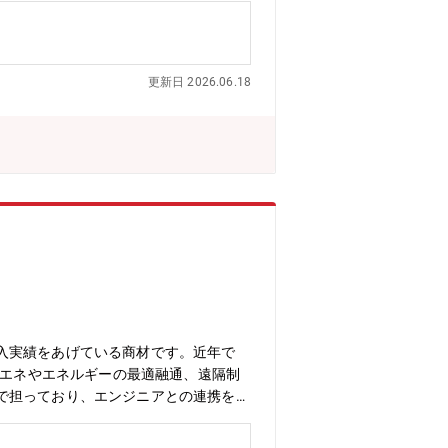
UTION」シリーズは、術後に高い安定性が
プ）だけでなく、患者の骨格に合わせてパ
【働き方】直行直帰、または出張での営
更新日 2026.06.18
議を行っております。【ご入社後の流
レーニングを行っております。その後も
、キャリアパスも広がっております。■
入実績をあげている商材です。近年で
省エネやエネルギーの最適融通、遠隔制
で担っており、エンジニアとの連携を密
画・販促企画業務・技術問合せ対応等で
ング 社会動向、他社動向、製品の要求