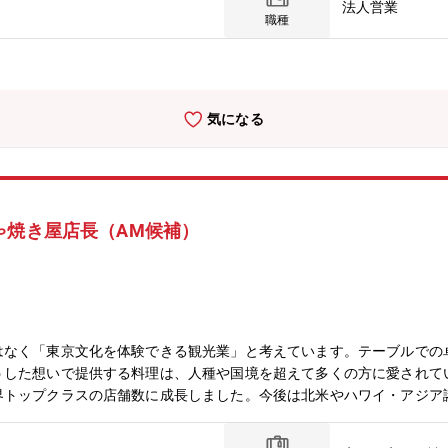
法人営業
な情報収集を行い、当社方針を検討。・商品企画 上記マーケティング
職種
がら商品企画を行います。・販促企画 商品の早期市場浸透やスペック
けた活動を行います。・技術問合せ 商品に関する設計支援や問合せ対
応となります）≪具体的には≫【販促企画】・業務用パッケージエアコ
、モデルチェンジした新商品のPRに注力しております。販促企画の主
気になる
会資料やカタログ・チラシ類等の販売促進ツールや当社HP等のweb
、実務としては販促コンテンツ作成を担う当社グループ会社と連携頂き
・販売会社や代理店等、お客様を窓口としている部門からの技術的な問
いった構造に関わる内容から製品の運転制御等のソフトウェアに関わる
受け、既に整備されている技術資料等を活用しながら回答を行います。
ゃ焼き屋店長（AM候補）
頂く流れとなります。技術的な知見が無くても、入社時には各種研修を
ます。【使用言語、環境、ツール、資格等】製作所内で使用する言語は
ば）英語スキルが身につくよう各種研修を設けております。【組織のミ
空冷事業の牽引場所として、期待される事業拡大と収益達成を図る。・
企画、販促支援、供給運営といった 戦略立案・実行を行っていくこと
ーチしつつ、市場から求められる商材像、当社が持つ技術などを踏まえ
はなく「東京文化を体験できる観光業」と考えています。テーブルでの
早期市場浸透させるための販促企画等も意思を反映出来る事、など国内
うした想いで提供する料理は、人種や国境を超えて多くの方に愛されて
様（代理店、サブコン、ゼネコン、設計事務所など）からの期待も大き
界トップクラスの店舗数に成長しました。今後は北米やハワイ・アジア
の労務問題など様々な社会課題に向けた提案が可能で、将来的にもまだ
広めてくださる方を募集します。【具体的な業務内容】まずは接客・調
：問合せ対応や研修会講師などを中心に製品知識の向上と人脈形成を進
仕入れ・スタッフ育成／シフト管理・メニュー開発／販促企画 などお