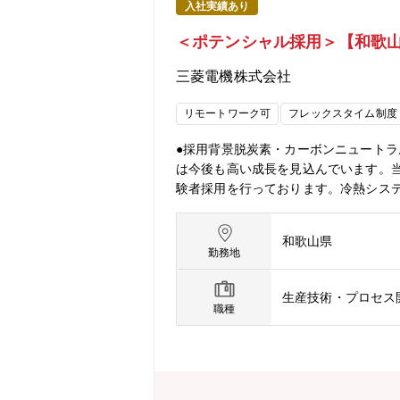
入社実績あり
＜ポテンシャル採用＞【和歌
三菱電機株式会社
リモートワーク可
フレックスタイム制度
●採用背景脱炭素・カーボンニュート
は今後も高い成長を見込んでいます。
験者採用を行っております。冷熱シス
に携わってみませんか？これまでの経
空調冷熱機器の製品組立および部品加
和歌山県
産に関わる製造企画スタッフとして、
勤務地
から改善提案・実行いただきながら、
だきます。●使用言語、環境、ツール
生産技術・プロセス
グラムを組むことはほとんどありませんが、
職種
ただけます。●組織のミッション・製
連取引先を含めた改善推進による工場
進。国内、海外拠点、関連取引先を含め
構想の立案と実行。国内、海外拠点、