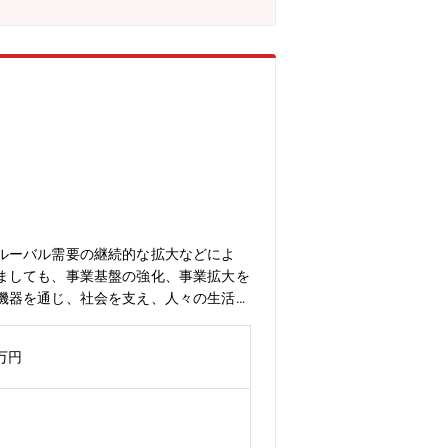
あればグローバルにも活躍できます。・
ができます。●事業/製品の強み主力製
空調冷熱事業はグローバルで引き続き成
現場での生産性向上推進企画→製造戦略
環境①出張：有 (頻度：1回/2か月、
海外拠点（ただし入社後の当面は初任地
中途社員の割合：約15%（主務職の
ルーバル需要の継続的な拡大などによ
ましても、事業基盤の強化、事業拡大を
機器を通じ、社会を支え、人々の生活を
新たなチャレンジに取り組みたい方、ぜ
海外市場向けの製品企画、開発の計画策
0万円
内向けおよび海外向けパッケージエアコ
行っているが、研究所含めた様々な関係
客に必要とされる製品の開発を担う。・
の人員構成は都度調整しており、担当業