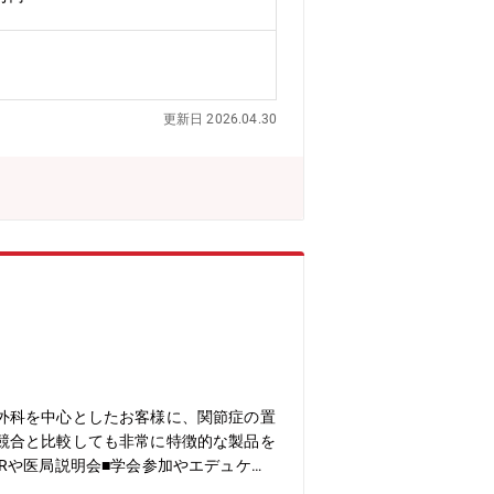
す。情シ部門及びシステム利用部門のス
テム、設計システム、営業システム、経
機冷熱システム製作所について：1943
や冷凍機の製造で業界をリードしていま
術力を有しています。マザー工場とし
更新日 2026.04.30
wsサーバー、Linuxサーバー、Or
区） ∟20代：3名／30代：3名／40
手を動かしながら当社や顧客、当社開発標
ターもついた中で理解いただくまで時間
アップし、マネージャクラスになったあ
ェクトのリーダーを経験いただく想定で
外科を中心としたお客様に、関節症の置
競合と比較しても非常に特徴的な製品を
Rや医局説明会■学会参加やエデュケー
性膝関節症、慢性リウマチにより失った