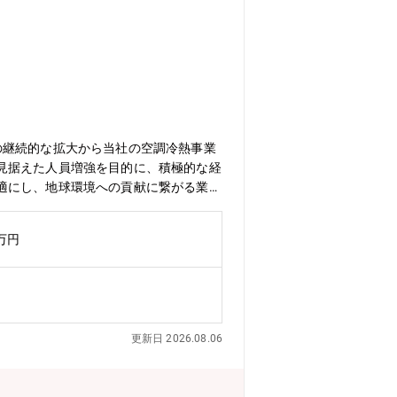
の継続的な拡大から当社の空調冷熱事業
見据えた人員増強を目的に、積極的な経
適にし、地球環境への貢献に繋がる業務
応募をお待ちしております。●業務内容
の推進）≪具体的には≫空調冷熱機器生
0万円
す。担当職場の生産性向上にむけた分析
案と各種プロジェクトを実行・推進いた
必須スキルではありません。業務でプロ
werBIの知識があると効率的に業務遂行い
及び製造技術開発。国内、海外拠点、関
更新日 2026.08.06
適な工場運営の計画、立案及び実行推
、将来構想に基づく最適生産方式の企画
力・現場に近い場所でものづくりを実感