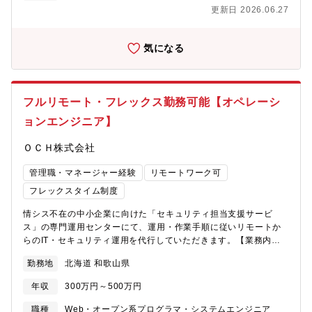
進につながる営業活動を実施いただきます。●商材としてはセキュ
更新日 2026.06.27
リティ機器（UTMやエンドポイント）、ストレージ製品
（NAS）、SaaS製品などが主となっております。■ 代理店パート
ナー戦略の立案、実行・既存代理店パートナー様の販売実績分析
気になる
および成長戦略の設計 ・商材別（バックアップ／セキュリティ／
クラウド基盤等）の販売方針策定・KPI設計および四半期レビュー
の実施■ 新規代理店パートナーチャネルの開拓・ターゲット代理
店パートナー様の選定（地域SIer、セキュリティ専業企業な
フルリモート・フレックス勤務可能【オペレーシ
ど）・アプローチからアポイント取得～商談～契約締結までの推
ョンエンジニア】
進・販売スキーム（価格体系・サポート体制）の構築■代理店パー
トナー様向け販売支援（Enablement）・製品説明会／勉強会の企
ＯＣＨ株式会社
画、実施（オンライン／対面）・提案資料、FAQ、営業トークス
クリプトの整備・新商材リリース時の販売展開プラン策定、キャ
管理職・マネージャー経験
リモートワーク可
ンペーン等の販促について策定■ 共同案件推進・提案支援 ・代理
店パートナー様との同行営業 ・セキュリティ診断等を用いた際の
フレックスタイム制度
機器の選定および提案、エンドユーザーの課題ヒアリング ・技術
情シス不在の中小企業に向けた「セキュリティ担当支援サービ
部門と連携した構成検討および提案書作成支援 ・導入後のフォロ
ス」の専門運用センターにて、運用・作業手順に従いリモートか
ーアップと横展開提案■ 市場フィードバックと商品改善提案・競
らのIT・セキュリティ運用を代行していただきます。【業務内
合情報、市場ニーズの収集・代理店パートナー様からの改善要望
容】・PC・ネットワークの統合管理とセキュリティ監視： ツー
整理・プロダクト管轄部署への戦略的フィードバック【取り扱い
勤務地
北海道 和歌山県
ルを用いたパッチ運用、資産管理、およびEDR・UTM（ファイア
商材例】・セキュリティ製品（UTM、エンドポイントセキュリテ
ウォール、Wi-Fi、VPN等）の運用・保守・アラート監視・ヘルプ
ィ）・サーバー／ストレージ（NASアプライアンス等）・クラウ
年収
300万円～500万円
デスク・トラブル対応： 異常検知時の一次対応・端末隔離や、
ドサービス（リモートサポート、AI翻訳）【案件事例】・某大手
顧客からのPC・ネットワークに関する問い合わせ（電話・メー
企業の販売№.1とのパートナーシップ・某大手公共施設のインフ
職種
Web・オープン系プログラマ・システムエンジニア