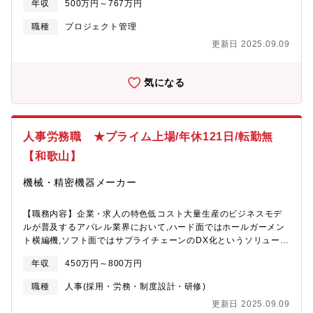
年収
500万円～767万円
の選別、洗浄、カットなど。年1回自己申告制度が有り、希望や適
す。■4つの事業形態お客様の多様なニーズにお応えするため、価
ポートするレギュラー。衣食住が全て揃うスーパーセンター。こ
性により様々な職種に挑戦が可能■働き方：・残業は全社平均10時
格や品質などお客様に合わせた4事形態を展開中です。日々の食と
だわりの商品を揃えたメッサ。驚きの価格を実現したプライスカ
職種
プロジェクト管理
間程度・休日出勤原則禁止・半期に1回5連休取得可能・髪色自
暮らしをサポートするレギュラー。衣食住が全て揃うスーパーセ
ットなどを運営
更新日 2025.09.09
由・髪型自由（社内規定あり）・年1回自己申告制度が有り、希望
ンター。こだわりの商品を揃えたメッサ。驚きの価格を実現した
や適性により様々な職種に挑戦が可能【当社の魅力】◎お客様の
プライスカットなどを運営。＜その他補足＞■制服貸与■社員持ち
目線に立った複合スーパーマーケットを展開◎地元関西を中心に
株会■企業年金基金■従業員買物特典制度あり■オーカードポイント
気になる
愛され、東海にも続々出店◎鮮度を最優先、お客様に本物の提供
割増発行■寮・社宅制度ー独身寮：自己負担は～29歳/月4,000
にこだわる企業■店舗数1959年和歌山県新宮市に県下初のスーパ
円、30歳～/23,700円ー単身赴任寮：自己負担は月4,000円 ※年
ーマーケットを開店。「商業を通じて地域社会に貢献する」を地
齢不問ー社宅：自己負担は家賃の半額、敷金礼金・引越し代は会
域密着戦略のもと事業拡大。関西を中心に東海にも進出し、150店
社負担■単身赴任手当（月50,000円）
人事労務職 ★プライム上場/年休121日/転勤無
舗以上を展開中。■スーパーの特徴各地の港や市場との深い取引が
あり、通常よりも24時間ほどお客様への早い提供が実現し、抜群
【和歌山】
の鮮度を提供できます。■売り場へのこだわりぜひ同社のスーパー
に足を運んでください！また来たくなるような清潔感やフロアの
機械・精密機器メーカー
広さ確保ほか調理スペースをガラスで施し、作業の見える化を図
ったり陳列にも工夫をしています。■会社の特徴経営ビジョンは
【職務内容】企業・求人の特色低コスト大量生産のビジネスモデ
「変わらぬ想いで変わり続けるスーパーマーケット」。1府6県の
ルが普及するアパレル業界において,ハード面ではホールガーメン
ドミナント化を推進。綿密な戦略のもと積極的に出店していま
ト横編機,ソフト面ではサプライチェーンのDX化というソリューシ
す。「近畿」「東海」の2つのエリアで市場シェアの確実な拡大を
ョンを提供することで,グローバルにSDGs課題を解決する世界ト
進めています。それぞれのエリアに合わせた「食文化」「サービ
年収
450万円～800万円
ップシェア企業 【仕事内容】入社後まずは、労務関連業務をお任
ス」「利便性」など、多様化するお客様のニーズにお応えしま
せ致します。具体的には、保険関連・勤怠管理・組合対応等をお
す。■4つの事業形態お客様の多様なニーズにお応えするため、価
職種
人事(採用・労務・制度設計・研修)
任せ致します。将来的には人事制度設計やグローバル人事に携わ
格や品質などお客様に合わせた4事形態を展開中です。日々の食と
更新日 2025.09.09
っていただくことを期待しております。【採用背景】2022年10月
暮らしをサポートするレギュラー。衣食住が全て揃うスーパーセ