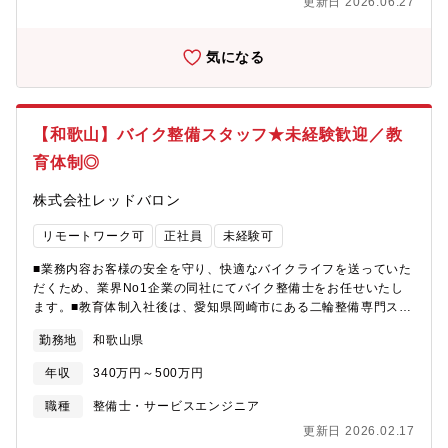
す。また、コアタイムのない7時間勤務（1日）を基準に月の歴日
時間勤務（1日）を基準に月の歴日数総労働時間で管理していま
更新日 2026.06.27
勉強会がメインとなります。パートナーセールスとしては通常の
数総労働時間で管理しております。予め設定されたみなし残業は
す。予め設定されたみなし残業はありません。1分単位で超過勤務
セールス職以上に、高度な営業力・専門知識をスキルを日々磨
ありません。1分単位で超過勤務手当が支給されます。※業務内容
手当が支給されます。
け、深めることができるのは大きなやりがいの一つです。また、
気になる
や会社判断により、勤務時間の指定や出社を指示する場合があり
パートナー企業との関係を通じて、異なる業界や市場の知識も広
ます。
がり、自身の視野を広げることができます。【案件事例】某大手
企業の販売No.1とのパートナーシップ、某大手公共施設のインフ
ラ監視・某大手大規模インフラ構築運用【募集背景】全国規模の
【和歌山】バイク整備スタッフ★未経験歓迎／教
パートナー様への体制強化と販売促進
育体制◎
株式会社レッドバロン
リモートワーク可
正社員
未経験可
■業務内容お客様の安全を守り、快適なバイクライフを送っていた
だくため、業界No1企業の同社にてバイク整備士をお任せいたし
ます。■教育体制入社後は、愛知県岡崎市にある二輪整備専門スク
ールにて、技術習得状況に応じ、期間の変更はございますが、最
勤務地
和歌山県
大90日間の研修を受けていただきます。合格基準が明確に定めら
れており、完全未経験のご入社者も第一線で活躍しているので、
年収
340万円～500万円
ご安心ください！※同社の保有する宿泊施設での実施となるた
め、引っ越し費用等も発生しません。なお、現場配属後も一人で
職種
整備士・サービスエンジニア
業務することはなく、中間検査・完成検査といった国家資格を保
更新日 2026.02.17
有する先輩社員が必ず確認する為、研修後もサポート体制は万全