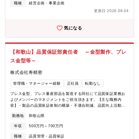
案・事業ポートフォリオの最適化に関する業務◇当社が大切にし
職種
経営企画・事業企画
ているサイバーセル経営とは◇当社の経営戦略の一つとして「全
更新日 2026.08.04
員経営戦略 ～サイバーセル経営～」を掲げております。「経営
幹部だけが経営を考えるのではなく、スタッフ全員が経営に知恵
を絞り活動できる企業のほうがきっと強くなれるはず」という考
気になる
えのもと、組織をサイバーセルと呼ばれる小さなグループに細分
化し、スタッフ一人ひとりが自分の活動の結果を捉えやすくする
ことで、全員が経営に参加することを目指しています。＜グルー
プ経営に関する下記内容＞■企業概要：1964年設立以来、情報処
【和歌山】品質保証部責任者 ～金型製作、プレ
理、通信制御を主軸に事業を展開。現在は下記４事業を柱として
ス金型等～
います。自社開発のクラウドサービスを導入から運用まで幅広く
サポートする東証スタンダード上場のIT企業です。■事業内容：・
株式会社寿精密
流通クラウド事業…食品小売業・加工食品卸売業・専門店業等向
けサービスや、商品画像データベース等をクラウドで提供・官公
管理職・マネージャー経験
正社員
転勤なし
庁クラウド事業…地方自治体向けシステムや、小中学校・医療機
関向けのクラウドサービスを提供・トラスト事業…マイナンバー
プレス金型、プレス量産部品を製造する同社にて品質保証業務お
カードやブロックチェーンを活用したトラストサービスを提供。
よびメンバーのマネジメントをご担当頂きます。【主な職務内
タイムスタンプ・公的基盤・電子委任状の認証認定局の運営・モ
容】・製品の品質保証体制の構築・不適合削減、品質向上活動の
バイルネットワーク事業…充実したモバイルライフをサポート、
実施（データ分析含む）・顧客からの問い合わせ、クレーム対応
NTTドコモの携帯電話販売代理店業務（ドコモショップ）■特徴：
勤務地
和歌山県
（原因調査＆対策検討及び実施）・メンバーのマネジメント・
（1）「世の中にない新しいモノをつくろう」志向が根底にある企
ISO9001（品質）＆14001（環境）に関する業務【募集背景】同
業です。既成の価値観に拘らない自由な発想でシステムを検討す
年収
500万円～700万円
社では工程ごとに検査担当を配置していますが、組織全体として
る社風があります。情報処理、通信制御、ネットワーク構築それ
の最適化にはまだ課題があります。生産全体を俯瞰し、複数工程
職種
品質管理・品質保証
ぞれの技術を駆使し、人々が安心して暮らせる生活環境の確立を