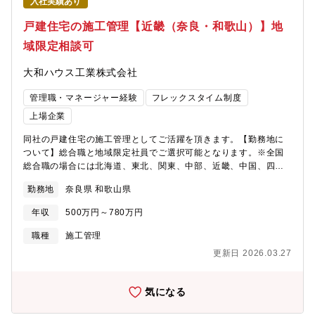
入社実績あり
法人／2024年3月認定（ホワイト500:4回目）■Nextなでしこ 共
働き・共育て支援企業／2024年３月選定■Forbes JAPAN
戸建住宅の施工管理【近畿（奈良・和歌山）】地
WOMAN AWARD／2023年11月企業特別賞を受賞■くるみん認定
域限定相談可
／2023年11月認定■ハタラクエール／2024年3月受賞（3年連
続）、優良福利厚生法人（総合）として表彰■D&I AWARD／
大和ハウス工業株式会社
2023年12月ベストワークプレイス認定（3年連続）、D&I Award
大賞受賞
管理職・マネージャー経験
フレックスタイム制度
上場企業
同社の戸建住宅の施工管理としてご活躍を頂きます。【勤務地に
ついて】総合職と地域限定社員でご選択可能となります。※全国
総合職の場合には北海道、東北、関東、中部、近畿、中国、四
国、九州、沖縄など全国の事業所へ将来的な転勤の可能性がござ
勤務地
奈良県 和歌山県
います。（※初任地は希望考慮します）【近畿エリアの事業所】
https://www.daiwahouse.co.jp/officeHP/kinki/index.asp【大和
年収
500万円～780万円
ハウスの戸建て事業】
https://www.daiwahouse.com/businessfield/housing/kodate.html
職種
施工管理
更新日 2026.03.27
気になる