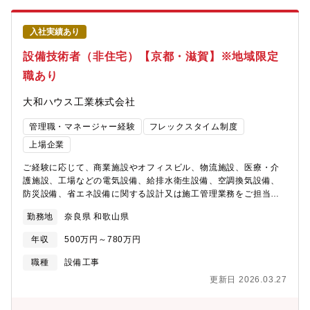
入社実績あり
設備技術者（非住宅）【京都・滋賀】※地域限定
職あり
大和ハウス工業株式会社
管理職・マネージャー経験
フレックスタイム制度
上場企業
ご経験に応じて、商業施設やオフィスビル、物流施設、医療・介
護施設、工場などの電気設備、給排水衛生設備、空調換気設備、
防災設備、省エネ設備に関する設計又は施工管理業務をご担当い
ただきます。【勤務地に関して】北海道、東北、関東、中部、近
勤務地
奈良県 和歌山県
畿、中国、四国、九州、沖縄など全国の事業所 （希望考慮しま
す）※地域限定社員の処遇もあります。【全国の事業所】
年収
500万円～780万円
https://www.daiwahouse.co.jp/officeHP/tohoku/index.asp#section1
さ【技術職の採用ページも是非ご覧ください】
職種
設備工事
https://www.daiwahouse.co.jp/recruit/student/index.html
更新日 2026.03.27