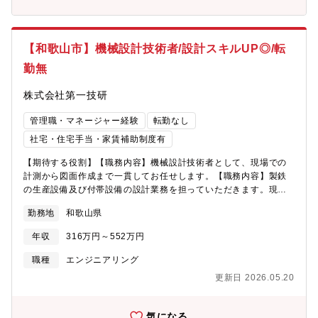
【和歌山市】機械設計技術者/設計スキルUP◎/転
勤無
株式会社第一技研
管理職・マネージャー経験
転勤なし
社宅・住宅手当・家賃補助制度有
【期待する役割】【職務内容】機械設計技術者として、現場での
計測から図面作成まで一貫してお任せします。【職務内容】製鉄
の生産設備及び付帯設備の設計業務を担っていただきます。現場
での計測から関わっていただき、図面作成をお任せします。・現
勤務地
和歌山県
地調査、スケッチ・設計、検討、提案、打合せ・設計図、製作
図 など《使用CADツール》・AutoCAD（2D）・
年収
316万円～552万円
SOLIDWORKS（3D）【魅力】＜大手製鉄会社のプラントを、設
計の力でサポート＞どんなに大きな製造所でも、まずは図面設計
職種
エンジニアリング
しなければ現実にすることは出来ません。当社は設計専門企業と
更新日 2026.05.20
して、多くの顧客企業から高い評価と信頼をいただいている「設
計」に特化した技術者集団です。各種製造業のあらゆる分野で培
ったノウハウによりお客さまのご要望に応じた製品/部品をご提案
気になる