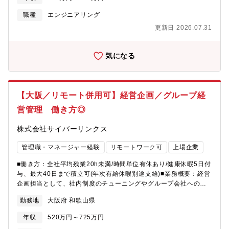
職種
エンジニアリング
更新日 2026.07.31
気になる
【大阪／リモート併用可】経営企画／グループ経
営管理 働き方◎
株式会社サイバーリンクス
管理職・マネージャー経験
リモートワーク可
上場企業
■働き方：全社平均残業20h未満/時間単位有休あり/健康休暇5日付
与、最大40日まで積立可(年次有給休暇別途支給)■業務概要：経営
企画担当として、社内制度のチューニングやグループ会社への導
入など現状まだ課題がある状況です。今回ご入社いただく方には
勤務地
大阪府 和歌山県
制度の整備、グループ経営管理の推進をお任せしたく考えており
ます。■具体的には：・全社的な予算実績比較および分析・事業全
年収
520万円～725万円
般に関する情報の収集、調査および分析・中長期の事業戦略の立