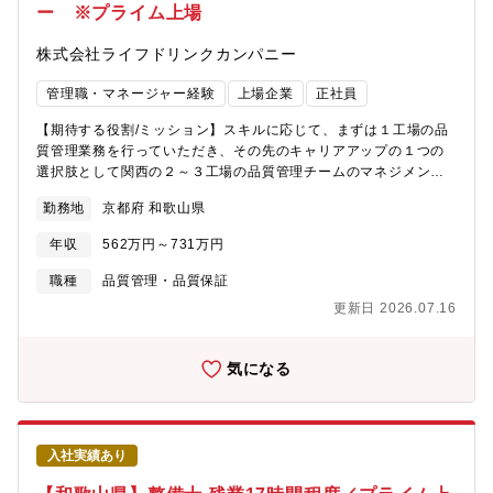
割合：約10%【キャリアステップイメージ】入社数年は機能設計
ー ※プライム上場
理、メンバーの育成（各種技術指導・安全指導等）、チームビル
を行う主担当として業務遂行し、空調機器の知見を深めていただ
ディング、シフト管理など■バースの効率的な稼働のための業務設
きます。その後、新機種開発の企画やプロジェクトリーダーとし
株式会社ライフドリンクカンパニー
計や改善提案など、物流部門の安定的かつ効率的な運用■本社や業
ての活躍を期待します。【使用言語、環境、ツール、資格等】工
者との折衝業務や全体調整※物流会社のセンター長経験者やマネ
場内で使用する言語は日本語ですが、お客様に提出する資料には
管理職・マネージャー経験
上場企業
正社員
ジメント経験者、工場内でのマネジメント経験者はご経験を活か
英語も含まれます。製品知識、英語スキルが身につくようOJTや
していただけます。【ポジションの魅力】更なる事業成長を目指
OFF-JTにて教育いたします【求める人物像】・機械工学の基礎知
【期待する役割/ミッション】スキルに応じて、まずは１工場の品
している同社では、工場でプレイングマネージャーとして現場で
識を有する・空調や冷熱事業への興味がある・海外勤務に興味が
質管理業務を行っていただき、その先のキャリアアップの１つの
活躍しながら工場の経営に携わることができます。【同社につい
あり、外国語習得意欲がある・協調性があり、他メンバーとの協
選択肢として関西の２～３工場の品質管理チームのマネジメント
て】～「大切なひとに、飲ませたいものだけを」をスローガン
調、調整ができる【希望する専攻分野】機械、物理、化学工学
を行っていただきます。（スキルや希望に応じて決定）＊メイン
に、お客様の暮らしに寄り添う事業を推進～同社は1951年創業の
勤務地
京都府 和歌山県
は京都の美山工場と和歌山の湯浅工場になる予定です。チームマ
ペットボトル飲料メーカーです。イオンや西友など大手スーパー
ネージャーになった場合は自らも検査や工程管理を行いながら製
マーケットのプライベートブランドを担当しており、独自のビジ
年収
562万円～731万円
造現場にも入り込み、プレイングマネージャーとして手腕をふる
ネスモデルで高品質、低価格を実現し、ミネラルウォーターの製
って頂くことが求められます。工場の本社や協力会社との渉外、
職種
品質管理・品質保証
造では業界トップシェアを誇ります。業績も好調で22年12月には
その他管理業務など、幅広い業務をお任せいたします。耳納工場
東証スタンダード市場へ上場、23年6月には東証プライム市場に区
更新日 2026.07.16
と日田工場は車で約30分弱となっております。Oビバレッジでは
分変更、2024年春には新工場が竣工するなど高い成長を維持して
ISOやFSSC22000等の認証取得を現在、本社の品質管理本部と連
おります。創業70年以上が経過し、積み重ねてきた確かな実績や
携し、新規認証取得に向けて動いております。既存工場の運営及
気になる
ノウハウがある一方、過去に執着しない自由な社内風土がありま
び新子会社の立ち上げと、経験を活かし本社・工場と協力し、キ
す。縦割りの組織運営ではなく、変化へのスピーディーな対応や
ャリアを形成いただけます。【具体的には】■使用水の官能検査、
行動力を重視してきた当社だからこそ、「安全安心な商品の提
pH検査、テーブルテストの実施■お客様からのお申し出（不具
供」と増加する需要に応える「Max生産・Max販売」を両立させ
合）に対する原因究明、および対策立案■工場内の品質改善及び、
ることが出来ています。【働き方/福利厚生】■中途採用者が9割以
入社実績あり
規定、手順書などの改定、整備■工程巡視に伴う記録、および記録
上(年齢や入社年次に関係なく、活躍できるフィールド有)■4年連
の管理■規格（ISO/FSSC22000等）の監査対応、立ち上げ■メン