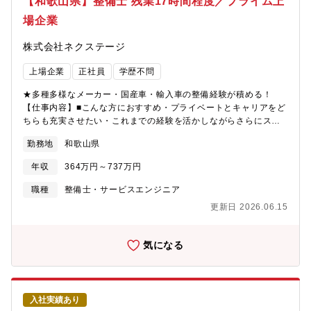
【和歌山県】整備士 残業17時間程度／プライム上
続ベースアップ2023年4月には13,000円/月、2024年4月には
バーの教育、チームビルディング、シフト管理■安全衛生管理、Ｑ
14,000円/月、2025年4月には15,000円/月、2026年4月には
場企業
Ｃ活動、社外均衡、等フト管理【部署の特長】安全安心な製品を
15,000円■福利厚生：交替番手当や次世代育成手当など各種手当
お客様にお届けするために、各工場の品質基準の維持向上はとて
の導入、退職金制度（DC）の開始など、働く社員への還元も随時
株式会社ネクステージ
も重要なMissionとなります。事業成長に伴い、生産数量が年々増
行っております。今後もより良い労働環境や成長環境の整備をグ
加する同社において、品質を維持向上するためには、「絶対的な
ループ全体で作り上げていきます。
上場企業
正社員
学歴不問
知識と経験」はもとより、「常に変化を恐れない姿勢」と、「あ
るべき論」だけではなく現場に即した柔軟な発想での管理や運用
★多種多様なメーカー・国産車・輸入車の整備経験が積める！
サポートが必須となります。工場内の品質管理メンバーのみなら
【仕事内容】■こんな方におすすめ・プライベートとキャリアをど
ず、製造スタッフや本社の品質管理部門とも連携を取りながら、
ちらも充実させたい・これまでの経験を活かしながらさらにスキ
安全安心な製品を製造に携わっていただきます。専門分野が異な
ルアップしたい・成長企業で共に成長しながら働きたい■業務概要
るスペシャリストが集結しておりますので、様々な知見から工場
勤務地
和歌山県
納車前点検、定期点検を中心とした整備業務全般をお任せしま
の課題についてアプローチしています。【担当工場の特長】[ライ
す。勤務場所については面接での相談になり、基本的には希望を
フドリンクカンパニー 美山工場の特長］“かやぶきの里”で有名な
年収
364万円～737万円
考慮いたします。■業務内容詳細同社整備士として、点検業務・整
美山町に立地する美山工場では、お茶の500ml・2Lの製造工場で
備業務・各種用品取り付けを中心にお任せします。具体的には業
職種
整備士・サービスエンジニア
す。工場には20～40代を中心に約40名が在籍し、品質管理チーム
務の7割程度が点検・整備業務、残りが修理、車検です。※重整備
では、TM1名、主任1名、メンバーが3名の構成です。[ライフドリ
更新日 2026.06.15
はほとんど外注しているため、体への負担も少なめ■当ポジション
ンクカンパニー 湯浅工場の特長］ご実家がみかん農園をされてい
の特徴・魅力【残業少な目でプライベートも充実】月残業17時間
る工場長の湯浅工場では、ミネラルウォーターの500ml・2Lの製
以内。完全予約制であるため業務負担がかかりづらいです。【多
気になる
造工場です。工場には30～50代を中心に約35名が在籍し、品質管
種多様な車種でスキルアップ】様々な車種に触って頂く機会があ
理チームでは、TM1名、主任1名の構成です。[ライフドリンクカ
ることと、整備業務全般だけでなくお客様へのご説明もして頂く
ンパニー 尾鷲工場の特長］全国の工場でも高い稼動率を誇り、安
ことで、ご自身のスキルも高めることが可能【キャリアアップの
定した生産体制を実現した安定成長している工場でミネラルウォ
チャンスがある】現在、複数店舗展開を行っている同社。その
ーターの500ml・2Lを製造しております。工場には20～40代を中
入社実績あり
為、早い段階でキャリアアップができる状態です。若くしてリー