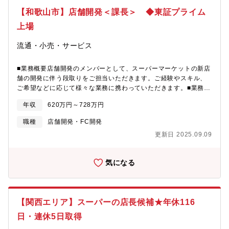
を展開◎地元関西を中心に愛され、東海にも続々出店◎鮮度を最
【和歌山市】店舗開発＜課長＞ ◆東証プライム
優先、お客様に本物の提供にこだわる企業■店舗数1959年和歌山
県新宮市に県下初のスーパーマーケットを開店。「商業を通じて
上場
地域社会に貢献する」を地域密着戦略のもと事業拡大。関西を中
心に東海にも進出し、150店舗以上を展開中。■スーパーの特徴各
流通・小売・サービス
地の港や市場との深い取引があり、通常よりも24時間ほどお客様
への早い提供が実現し、抜群の鮮度を提供できます。■売り場への
■業務概要店舗開発のメンバーとして、スーパーマーケットの新店
こだわりぜひ同社のスーパーに足を運んでください！また来たく
舗の開発に伴う段取りをご担当いただきます。ご経験やスキル、
なるような清潔感やフロアの広さ確保ほか調理スペースをガラス
ご希望などに応じて様々な業務に携わっていただきます。■業務内
で施し、作業の見える化を図ったり陳列にも工夫をしています。■
容・計画、工事、点検、保守に関する社内調整、対外調整・工事
会社の特徴経営ビジョンは「変わらぬ想いで変わり続けるスーパ
年収
620万円～728万円
に関する請負会社との調整・工事発注や設備調達に関する業務
ーマーケット」。1府6県のドミナント化を推進。綿密な戦略のも
（サプライヤ選定、価格査定・交渉・契約）・既存店（約150店
と積極的に出店しています。「近畿」「東海」の2つのエリアで市
職種
店舗開発・FC開発
舗）に関する新設及び改修に関する計画・工事管理・上記施設の
場シェアの確実な拡大を進めています。それぞれのエリアに合わ
更新日 2025.09.09
メンテナンスにかかる計画・工事管理【組織構成】開発本部 全
せた「食文化」「サービス」「利便性」など、多様化するお客様
体15名└開発部 └建設部※経験次第で配先は決定します。【募集
のニーズにお応えします。■4つの事業形態お客様の多様なニーズ
背景】社内での育成を加速させるため、即戦力の方を募集し補強
にお応えするため、価格や品質などお客様に合わせた4事形態を展
気になる
を図りたいため。【当社の魅力】◎お客様の目線に立った複合ス
開中です。日々の食と暮らしをサポートするレギュラー。衣食住
ーパーマーケットを展開◎地元関西を中心に愛され、東海にも
が全て揃うスーパーセンター。こだわりの商品を揃えたメッサ。
続々出店◎鮮度を最優先、お客様に本物の提供にこだわる企業■店
驚きの価格を実現したプライスカットなどを運営。＜各手当・制
舗数1959年和歌山県新宮市に県下初のスーパーマーケットを開
度補足＞通勤手当：月5万円まで支給されます寮社宅：独身・単身
【関西エリア】スーパーの店長候補★年休116
店。「商業を通じて地域社会に貢献する」を地域密着戦略のもと
赴任者寮、社宅等（詳細は福利厚生欄参照）社会保険：社会保険
事業拡大。関西を中心に東海にも進出し、150店舗以上を展開中。
日・連休5日取得
完備退職金制度：退職金ポイント制：従事した職位に応じて蓄積
■スーパーの特徴各地の港や市場との深い取引があり、通常よりも
＜定年＞60歳＜教育制度・資格補助補足＞・カスタマーサービス