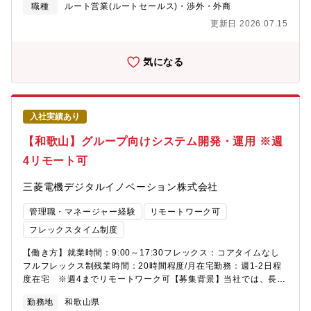
られます。個々人によって異なりますが概ね数十台を個人目標に
職種
ルート営業(ルートセールス)・渉外・外商
販売台数が割り振られます。◆商材：油圧ショベルをメインに、
更新日 2026.07.15
ホイールローダや用途別専用機（建物解体機、自動車解体機、資
源リサイクル用機械、林業用機械など）、道路機械などになりま
す。また、現在はICT建機も販売しており、作業効率化や安全性向
気になる
上を実現しております。◇詳細URL：https://www.kobelco-
kenki.co.jp/products/#model◇ICT建機：https://www.kobelco-
kenki.co.jp/pickup/horunavi/◆出張：主に営業所所在県内を担当
いただきます。そのため頻度は年に数回程度であり、展示会など
入社実績あり
のイベント時に出張となります。
【和歌山】グループ向けシステム開発・運用 ※週
4リモート可
三菱電機デジタルイノベーション株式会社
管理職・マネージャー経験
リモートワーク可
フレックスタイム制度
【働き方】就業時間：9:00～17:30フレックス：コアタイムなし
フルフレックス制残業時間：20時間程度/月在宅勤務：週1-2日程
度在宅 ※週4までリモートワーク可【募集背景】当社では、長年
にわたり工場の生産管理やアプリケーション開発・保守運用を支
勤務地
和歌山県
えてきたメンバーのノウハウを受け継ぎつつ、次世代の体制強化