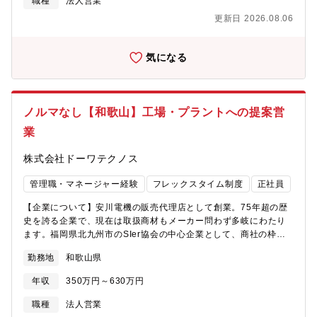
代：1名【キャリアパス】当初は、開発または運用のチームメンバ
職種
法人営業
として、実際に手を動かしながら当社や顧客、当社開発標準等に
更新日 2026.08.06
ついての理解と、IT技術を高めていただきます。一人で作業する
のではなくすべてチーム対応し、メンターもついた中で理解いた
だくまで時間をかけて業務を覚えていただきます。その後、一つ
気になる
のシステムやプロジェクトのマネージメントへとステップアップ
し、マネージャクラスになったあとは後進育成にも携わっていた
だきます。数年内に数名チームのリーダー経験を経て、将来的に
大規模プロジェクトのリーダーを経験いただく想定です。
ノルマなし【和歌山】工場・プラントへの提案営
業
株式会社ドーワテクノス
管理職・マネージャー経験
フレックスタイム制度
正社員
【企業について】安川電機の販売代理店として創業。75年超の歴
史を誇る企業で、現在は取扱商材もメーカー問わず多岐にわたり
ます。福岡県北九州市のSIer協会の中心企業として、商社の枠を
超えた技術力で成長を続ける企業です。【業務内容】■工場の設計
勤務地
和歌山県
者などの技術者に向けて工業製品の営業を行っていただきます。
FA（工場自動化）製品による省力化や効率化提案等、お客様の課
年収
350万円～630万円
題を解決するソリューション営業です。■製造業向けのルート営業
（深耕営業）が中心です。 ■提案内容は製品の販売にとどまら
職種
法人営業
ず、システムごとの受注提案や工事案件の確保、盤受注など多岐