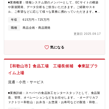
り場を見て「こんなお店を作りたい」との想いから入社を決めて
■業務概要：情報システム部のメンバーとして、ECサイトの構築
任寮：自己負担は月4,000円 ※年齢不問ー社宅：自己負担は家賃
います◎プライム市場上場企業◎近畿・東海圏を中心に150店舗以
や新規開発、データ分析をご担当いただきます。ご経験やスキ
の半額、敷金礼金・引越し代は会社負担■単身赴任手当（月
上展開◎ワークライフバランス整います。半期に1回5連休取得可
ル、ご希望などに応じて様々な業務に携わっていただきます。■業
50,000円）
能■働き方：・年間休日116日・残業は全社平均10時間程度・休日
務内容：・DX推進業務 ECサイト、ネットスーパーのシステム
年収
615万円～725万円
出勤原則禁止・半期に1回5連休取得可能・年1回自己申告制度が有
開発と、業務システムの内製開発・お客様向けアプリ・ECの開
り、希望や適性により様々な職種に挑戦が可能・専任でのナイト
発、物流システムの開発・要件定義、開発管理、移行計画、従業
職種
商品企画・商品開発
マネージャーがいるため、営業時間のラストまで残る必要はあり
員教育など・開発ベンダーの管理コントロール・マーケティング
更新日 2025.09.17
ません（状況によっては可能性あり）【当社の魅力】◎お客様の
やデータ分析（顧客データなどを用いて、消費者の変化を捉え施
目線に立った複合スーパーマーケットを展開◎地元関西を中心に
策立案）■店舗数1959年和歌山県新宮市に県下初のスーパーマー
愛され、東海にも続々出店◎鮮度を最優先、お客様に本物の提供
ケットを開店。「商業を通じて地域社会に貢献する」を地域密着
気になる
にこだわる企業■店舗数1959年和歌山県新宮市に県下初のスーパ
戦略のもと事業拡大。関西を中心に東海にも進出し、150店舗以上
ーマーケットを開店。「商業を通じて地域社会に貢献する」を地
を展開中。■スーパーの特徴各地の港や市場との深い取引があり、
域密着戦略のもと事業拡大。関西を中心に東海にも進出し、150店
通常よりも24時間ほどお客様への早い提供が実現し、抜群の鮮度
舗以上を展開中。■スーパーの特徴各地の港や市場との深い取引が
を提供できます。■売り場へのこだわりぜひ同社のスーパーに足を
【和歌山市】食品工場 工場長候補 ◆東証プラ
あり、通常よりも24時間ほどお客様への早い提供が実現し、抜群
運んでください！また来たくなるような清潔感やフロアの広さ確
の鮮度を提供できます。■売り場へのこだわりぜひ同社のスーパー
保ほか調理スペースをガラスで施し、作業の見える化を図ったり
イム上場
に足を運んでください！また来たくなるような清潔感やフロアの
陳列にも工夫をしています。■会社の特徴経営ビジョンは「変わら
広さ確保ほか調理スペースをガラスで施し、作業の見える化を図
ぬ想いで変わり続けるスーパーマーケット」。1府7県のドミナン
流通・小売・サービス
ったり陳列にも工夫をしています。■会社の特徴経営ビジョンは
ト化を推進。綿密な戦略のもと積極的に出店しています。「近
「変わらぬ想いで変わり続けるスーパーマーケット」。1府6県の
畿」「東海」の2つのエリアで市場シェアの確実な拡大を進めてい
■業務詳細：スーパーの食品加工センタースタッフとして、食品製
ドミナント化を推進。綿密な戦略のもと積極的に出店していま
ます。それぞれのエリアに合わせた「食文化」「サービス」「利
造、管理、オペレーションなどをお任せします。・オーデリカフ
す。「近畿」「東海」の2つのエリアで市場シェアの確実な拡大を
便性」など、多様化するお客様のニーズにお応えします。■4つの
ァクトリー和歌山：お弁当・お惣菜・お寿司などの製造・和歌山
進めています。それぞれのエリアに合わせた「食文化」「サービ
事業形態お客様の多様なニーズにお応えするため、価格や品質な
食品工場：麺・豆腐・コンニャクなどの製造■具体的には：・食材
ス」「利便性」など、多様化するお客様のニーズにお応えしま
どお客様に合わせた4事形態を展開中です。日々の食と暮らしをサ