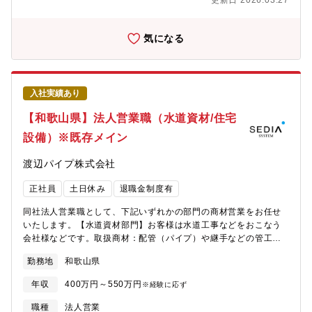
更新日 2026.03.27
気になる
入社実績あり
【和歌山県】法人営業職（水道資材/住宅
設備）※既存メイン
渡辺パイプ株式会社
正社員
土日休み
退職金制度有
同社法人営業職として、下記いずれかの部門の商材営業をお任せ
いたします。【水道資材部門】お客様は水道工事などをおこなう
会社様などです。取扱商材：配管（パイプ）や継手などの管工機
材（水道、ガスなどの配管、バルブ、ポンプなど）【住宅設備部
勤務地
和歌山県
門】お客様は工務店様、リフォーム店様などです。取扱商材：住
宅設備や建材 等（ユニットバス・システムキッチンなどの住宅
年収
400万円～550万円
※経験に応ず
設備、ドアや床材などの建材）
職種
法人営業