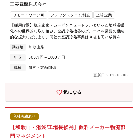
ませんが、Excel、Word、PPT等の基本ツールを使用します。
三菱電機株式会社
AccessやPowerBIの知識があると効率的に業務遂行いただけま
す。●組織のミッション・製造管理部事業環境を見据えた工場機能
リモートワーク可
フレックスタイム制度
上場企業
全般の企画・運営、生産体制整備及び製造技術開発。国内、海外
拠点、関連取引先を含めた改善推進による工場機能の強化・製造
【採用背景】脱炭素化・カーボンニュートラルといった地球温暖
企画課工場運営全般に関わる企画スタッフとして、最適な工場運
化への世界的な取り組み、空調冷熱機器のグルーバル需要の継続
営の計画、立案及び実行推進。国内、海外拠点、関連取引先を含
的な拡大などにより、同社の空調冷熱事業は今後も高い成長を見
めた各製造現場の改善支援と推進。・IEグループ(★配属予定)事業
込んでいます。当該事業を担っている冷熱システム製作所としま
勤務地
和歌山県
戦略、将来構想に基づく最適生産方式の企画構想の立案と実行。
しても、事業基盤の強化、事業拡大を見据えた人員増強のため、
国内、海外拠点、関連取引先を含めた生産活動全般における改善
積極的な経験者採用を行っております。冷熱システム製作所にて
年収
500万円～1000万円
活動の推進。●業務の魅力・現場に近い場所でものづくりを実感で
取り扱う空調冷熱機器を通じ、社会を支え、人々の生活を快適に
き、自身の提案の改善効果を肌で感じることができます。・海外
し、地球環境への貢献に繋がる業務に携わってみませんか？これ
職種
研究・製品開発
拠点への出張や人材交流等もあり、希望があればグローバルにも
までの経験・スキルを活かしたい方、新たなチャレンジに取り組
更新日 2026.08.06
活躍できます。・製造戦略構想では経営課題を踏まえた検討に直
みたい方、ぜひご応募をお待ちしております。【組織のミッショ
接的に関わることができ、その実現から大きな達成感を得ること
ン】・パッケージエアコン開発推進プロジェクトグループ海外市
ができます。●事業/製品の強み主力製品である業務用空調機は業
場向けの製品企画、開発の計画策定、設計、評価、開発工程管理
気になる
界内で高いマーケットシェアを維持。低温機器はシェアNo.1を維
等、開発工程、また出荷後の市場品質対応まで全般業務を担
持しています。空調冷熱事業はグローバルで引き続き成長が見込
当。・室内技課国内向けおよび海外向けパッケージエアコン室内
まれ、国内工場はもとより海外展開も積極的に進めています。●キ
機の開発設計を担当。メインは機能設計で、キーパーツ開発設計
ャリアステップイメージ所内製造現場での生産性向上推進企画→
や構造設計は関連部門・関係会社にて行っているが、研究所含め
入社実績あり
製造戦略企画担当、海外拠点支援、海外駐在→製造企画グループ
た様々な関係者を巻き込んでの開発の取りまとめ・旗振り役。投
リーダー、工作部門係長、グローバル戦略企画など●職場環境①出
入先の市場ニーズや環境規制・法令等を踏まえ、幅広い顧客に必
【和歌山・湯浅/工場長候補】飲料メーカー物流部
張：有 (頻度：1回/2か月、期間：1週間程度)②転勤可能性と想定
要とされる製品の開発を担う。・グループ国内、海外の向け先、
門マネジメント
移動先：有、研究所・関連他事業所（静岡・長崎・京都・伊丹な
海外生産拠点により、課内グループ分けしているが。業務量によ