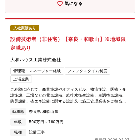
気になる
入社実績あり
設備技術者（非住宅）【奈良・和歌山】※地域限
定職あり
大和ハウス工業株式会社
管理職・マネージャー経験
フレックスタイム制度
上場企業
ご経験に応じて、商業施設やオフィスビル、物流施設、医療・介
護施設、工場などの電気設備、給排水衛生設備、空調換気設備、
防災設備、省エネ設備に関する設計又は施工管理業務をご担当い
ただきます。【勤務地に関して】北海道、東北、関東、中部、近
勤務地
奈良県 和歌山県
畿、中国、四国、九州、沖縄など全国の事業所 （希望考慮しま
す）※地域限定社員の処遇もあります。【全国の事業所】
年収
500万円～780万円
https://www.daiwahouse.co.jp/officeHP/tohoku/index.asp#section1
さ【技術職の採用ページも是非ご覧ください】
職種
設備工事
https://www.daiwahouse.co.jp/recruit/student/index.html