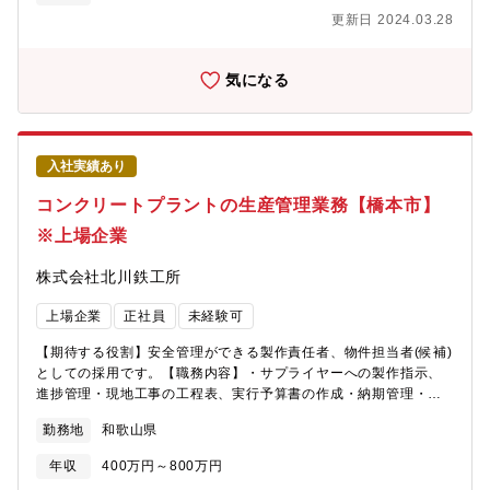
更新日 2024.03.28
気になる
入社実績あり
コンクリートプラントの生産管理業務【橋本市】
※上場企業
株式会社北川鉄工所
上場企業
正社員
未経験可
【期待する役割】安全管理ができる製作責任者、物件担当者(候補)
としての採用です。【職務内容】・サプライヤーへの製作指示、
進捗管理・現地工事の工程表、実行予算書の作成・納期管理・現
地工事対応 など【職務内容詳細】(1)物件につき製作図をもとに
勤務地
和歌山県
既存サプライヤーに製作指示を行い、 完成までの進捗確認を行
います。 図面についての問い合わせにも対応します。(2)製作品
年収
400万円～800万円
は現地工事を伴うものがほとんどであるため、 現地への搬入か