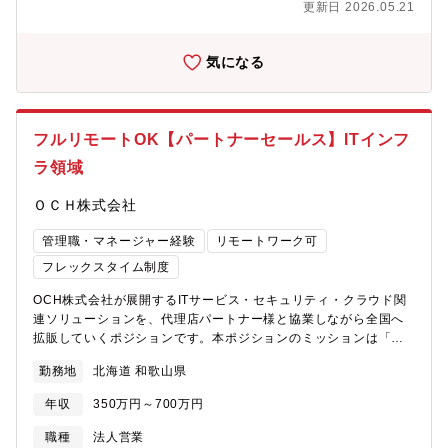
更新日 2026.05.21
に渡ります。 ■その他、製品によっては納品時に現場立ち合いが
発生しますが、設置工事などは協力会社が行います。■ノルマはご
ざいません。数字に追われることなく、お客様との信頼関係や質
気になる
の高いサービス提供に集中できる環境を整えています。一人一人
の“考動“を重視しています。【教育体制】機械商社ですが、社員の
7割が文系出身です。入社直後研修やOJTにとどまらず、メーカー
研修や自己研鑽の補助もあるからこそ皆が活躍人材となっていま
フルリモートOK【パートナーセールス】ITインフ
す。 【転勤】強制的な転勤は一切なく、周期的な転勤もありませ
ラ領域
ん。転勤が生じる場合は、キャリアアップの際などに双方合意し
たうえでの転勤となります。【魅力】■安定の事業基盤：コロナ禍
ＯＣＨ株式会社
を除いては業績賞与支給しており、九州をはじめとする製鉄、機
械、ケミカルなど国内有数の大手企業との関係を築いています。■
管理職・マネージャー経験
リモートワーク可
事業戦略：この度、同社で初となる工場を新設し設計・技術開発
も手掛け、商社機能だけでなく、お客様の現場に寄り添ったソリ
フレックスタイム制度
ューションをさらに強化しています。■進化（変革の過渡期）：現
OCH株式会社が展開するITサービス・セキュリティ・クラウド関
在社内プロジェクト数9件（営業戦略、社内連携、社内システム、
連ソリューションを、代理店パートナー様と協業しながら全国へ
GX、SDGs、ダイバーシティ）が進行しており、社員が更に働き
拡販していくポジションです。本ポジションのミッションは「代
やすくやりがいをもって活躍できるよう取り組みを実践していま
理店パートナー様が継続的に売れる仕組みをつくること」。単な
す。■若手社員の入社後インタビュー：『自分自身で働き方を確立
勤務地
北海道 和歌山県
るルート営業ではなく、戦略設計から案件推進、販売体制の構築
できる』『裁量大きく自由度が高い』『新しいことにチャレンジ
まで一気通貫で担います。【業務内容詳細】●パートナーセールス
することを後押ししてくれる』
年収
350万円～700万円
として新規販売パートナー様の開拓はもちろんのこと、既存の販
売パートナー様へ定期的な訪問や定例会等を通して製品の販売促
職種
法人営業