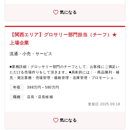
から総務人事部にチーム制が導入されました。人事労務チーム、
ンター。こだわりの商品を揃えたメッサ。驚きの価格を実現した
採用研修チーム、給与厚生チーム等それぞれの業務でチームをつ
プライスカットなどを運営。＜各手当・制度補足＞通勤手当：月5
気になる
くることで、より主体的にボトムアップのかたちで業務に取り組
万円まで支給されます寮社宅：独身・単身赴任者寮、社宅等（詳
んでいくことが狙いです。その中で、人事労務チームにおいては
細は福利厚生欄参照）社会保険：社会保険完備退職金制度：退職
さらに1名増員して,労務関連業務だけでなく人事制度改革に向け
金ポイント制：従事した職位に応じて蓄積＜定年＞60歳＜教育制
て制度設計の構築等も携わって頂きたいと考えております。
度・資格補助補足＞・カスタマーサービス研修・新任役職者/経営
【関西エリア】グロサリー部門担当（チーフ）★
【SDGs関連の取り組み】低コスト大量生産のビジネスモデルに伴
幹部/中堅幹部育成研修・加藤塾（基本５原則、インストアＭＤ、
い,大量の売れ残り発生が課題のアパレル・ファッション業界にお
上場企業
ストアコンパリゾン）・計数/売場/労務管理・食品表示検定勉強
いて,「バーチャルサンプリング(3Dシュミレーション)」と「ホー
会・技術研修 など＜その他補足＞■制服貸与■社員持ち株会■企業
ルガーメント横編機」というソリューションを提案することで,"世
流通・小売・サービス
年金基金■従業員買物特典制度あり■オーカードポイント割増発行■
の中がSDGsを意識する前から"課題解決に取り組んでおります。
寮・社宅制度ー独身寮：自己負担は～29歳/月4,000円、30歳
【配属先】人事総務部 人事労務チーム※各チーム2～4名の組織
～/23,700円ー単身赴任寮：自己負担は月4,000円 ※年齢不問ー
■業務詳細：グロッサリー部門のチーフとして、お客様にご満足い
で、他研修や広報など6つのチームがあります。
社宅：自己負担は家賃の半額、敷金礼金・引越し代は会社負担■単
ただける売場作りをして頂きます。■具体的には：・商品陳列・補
身赴任手当（月50,000円）
充・発注業務・売場管理・価格管理・在庫管理・プロモーション
活動・スタッフ教育・管理・売上管理◎1店舗約150名程度の人数
年収
388万円～580万円
で、内10～15名が社員。（店舗規模により異なる）◎ゆくゆくは
店長として、売場の商品管理（陳列・発注など）やスタッフの労
職種
店長・店長候補
務管理などの店舗運営業務をお任せします■キャリアパス：年に一
更新日 2025.09.18
度、自己申告で様々な職種に挑戦できる制度も設けており、店長
からスーパーバイザーやバイヤー、商品企画、管理部などへキャ
リアチェンジできます。特にグロサリー部門は組織構成の兼ね合
気になる
いで上位役職が詰まっておらず、スピーディなステップアップが
可能です◎若手向けの技術研修や中堅以降はリーダー研修なども