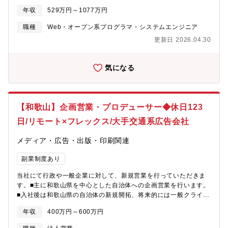
を図るため、新たな仲間をお迎えしたいと考えています。2026年
年収
529万円～1077万円
度以降に予定されているお客様先情報システムの標準化プロジェ
クトに向けて、アプリケーション開発・運用の体制をさらに強化
職種
Web・オープン系プログラマ・システムエンジニア
し、より高品質なサービス提供を実現していくフェーズです。工
更新日 2026.04.30
場における生産管理、アプリ開発・保守運用の知識・経験を持つ
方、今後の動向を踏まえて最新技術の導入に積極的に取り組んで
いただける方を歓迎します。【業務内容】三菱電機冷熱システム
気になる
製作所にて管理、運用する情報システムの開発・保守・運用を担
当して頂きます。情シ部門及びシステム利用部門のスタッフと協
力し、製作所システムの開発・保守運用業務を遂行いただきま
す。（生産管理システム、資材システム、設計システム、営業シ
【和歌山】企画営業・プロデューサー◆休日123
ステム、経理システム、ワークフローシステムなど）担当職務は
日/リモート×フレックス/大手交通系広告会社
経験・適性の確認後に決定させていただきます。■三菱電機冷熱シ
ステム製作所について：1943年に神戸製作所の分工場として創業
メディア・広告・出版・印刷関連
され、1956年に冷凍機の生産を始めました。主にビルや工場用の
空調機や冷凍機の製造で業界をリードしています。2016年には
副業制度あり
「技術棟」が竣工し、製品企画開発部門と技術部門が集約され、
受賞歴も多数あり、高い技術力を有しています。マザー工場とし
当社にて行政や一般企業に対して、新規営業を行っていただきま
て、海外の生産拠点や研究開発部門と連携し、世界の空調市場を
す。■主に和歌山県を中心とした自治体への企画営業を行います。
牽引しています。◆主要なシステムの構成・Windowsサーバー、
■入社後は和歌山県の自治体の新規開拓、将来的には一般クライア
Linuxサーバー、Oracle【配属部署】製作所システム事業 中部情
ントの開拓もお任せします。【配属先】和歌山支店 3名支社長
報システム第二部 冷熱システム課・課：18名・年齢構成（和歌山
年収
400万円～600万円
（大阪本社の別の部署兼務しているため、基本は大阪出社。）部
地区） ∟20代：3名／30代：3名／40代：3名／50代：9名／60
長嘱託社員（女性）担当：自治体、一般の企業様の開拓