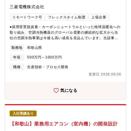
三菱電機株式会社
リモートワーク可
フレックスタイム制度
上場企業
●採用背景脱炭素・カーボンニュートラルといった地球温暖化への
取り組み、空調冷熱機器のグローバル需要の継続的な拡大から当
社の空調冷熱事業は今後も高い成長を見込んでいます。当該事業
を担う冷熱システム製作所では、事業基盤の強化・事業拡大を見
勤務地
和歌山県
据えた人員増強を目的に、積極的な経験者採用を行っておりま
す。冷熱システム製作所が扱う空調冷熱機器を通して、社会を支
年収
500万円～1000万円
え、人々の生活を快適にし、地球環境への貢献に繋がる業務に携
わってみませんか？これまでの経験・スキルを活かしたい方、新
職種
生産技術・プロセス開発
たな業務にチャレンジしたい方、ぜひご応募をお待ちしておりま
更新日 2026.08.06
す。●業務内容空調冷熱機器の製品組立および部品加工における生
産性改善業務（トヨタ生産方式を基盤とした各種改善活動の推
進）≪具体的には≫空調冷熱機器生産に関わる製造企画スタッフ
気になる
として、トータルリードタイム短縮を目的に各種改善業務に携わ
っていただきます。担当職場の生産性向上にむけた分析から改善
提案・実行いただきながら、将来を見据えた製造戦略の企画にも
参画いただき、生産ライン構想の提案と各種プロジェクトを実
入社実績あり
行・推進いただきます。●使用言語、環境、ツール、資格等海外拠
点とのやり取りは英語を必要とする場合がありますが、必須スキ
【和歌山】業務用エアコン（室内機）の開発設計
ルではありません。業務でプログラムを組むことはほとんどあり