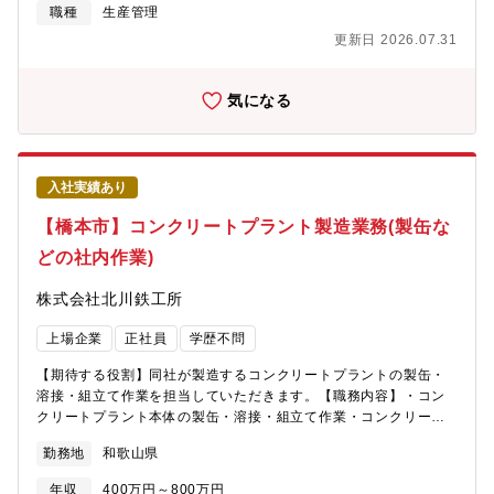
ら据付、試運転までの工程表を作成し、 それに基づいた製作納
職種
生産管理
期の管理をします。(3)SV や協力業者と、事前に現地調査を行
更新日 2026.07.31
い、 問題、課題をクリアにし安全を最優先とした 現地工程表
を作成します。 同時に製品引渡しまでの実行予算書も作成しま
す。(4)現地工程表、実行予算書に基づき、 SVと連携をとりなが
気になる
ら搬入から引き渡しまでを行います。※出張頻度：週1回(1泊2日)
入社実績あり
【橋本市】コンクリートプラント製造業務(製缶な
どの社内作業)
株式会社北川鉄工所
上場企業
正社員
学歴不問
【期待する役割】同社が製造するコンクリートプラントの製缶・
溶接・組立て作業を担当していただきます。【職務内容】・コン
クリートプラント本体の製缶・溶接・組立て作業・コンクリート
ミキサーの製缶・溶接・組立て作業【募集背景】プラント製品内
勤務地
和歌山県
製化に伴う増員求人で、今後の生産性拡大とリードタイム短縮を
意図しています。
年収
400万円～800万円