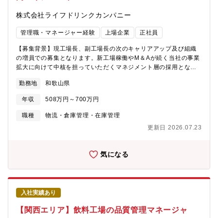
ど）・海外拠点（ただし入社後の当面は初任地での勤務を前提）
りグループ内の人員構成は都度調整しており、担当業務は固定し
株式会社ライフドリンクカンパニー
③リモートワーク：可 (週1日程度利用可能な時期・職場もある
ていない。【職務内容】業務用空調機（室内機）の開発設計とし
が、繁閑・業務内容による)④中途社員の割合：約15%（主務職の
て、仕様検討、機能設計、開発評価を担当。≪具体的には≫環境
管理職・マネージャー経験
上場企業
正社員
み）
変化や市場要求の多様化に応じた競争力の高い空調機開発に従事
いただくことを想定しています。具体的には以下の業務を担当し
【募集背景】現工場長、副工場長の次のキャリアアップ及び組織
ていただきます。・送風機、熱交換機、機器制御などの機能設
の増員での募集となります。新工場稼働やM＆Aが続く当社の事業
計・開発全体（開発工程の計画・管理、開発コスト等）の取り纏
拡大に向けて中核を担っていただくマネジメント層の採用となり
め・社内会議や必要書類の作成・海外工場への技術支援※海外の
ます。【期待する役割/ミッション】■Max生産の担い手として、
法規制対応、市場調査も一部お任せします。※海外拠点メンバー
勤務地
和歌山県
会社の最前線で事業成長に貢献する■40～80名規模の工場・本社
とのメールやWEB会議で情報共有を行い、年に数回の海外出張の
とのチームワークを高めて、工場をしんか（進化・深化）させる■
可能性もございます。【業務の魅力】空調機器はグローバルに伸
年収
508万円～700万円
市場から必要とされ続けている製品を、常に高品質で生産できる
長を続ける成長産業であり、三菱電機内でも成長を牽引する成長
体制をつくる■工場の司令塔として、生産目標数を達成する★経験
職種
物流・倉庫管理・在庫管理
戦略事業として注力しております。また、世界中のインフラを空
や能力に応じて、工場長、副工場長のいずれかからスタート★物
調機器から発展させるだけでなく、地球規模のテーマ「省エネ」
更新日 2026.07.23
流部門の責任者として、物流倉庫全体の改善をはじめ、メンバー
に大きく貢献できる社会的意義があります。【事業/製品の強み】
マネジメントや出荷・資材搬入スケジュールのコントロールなど
全世界的なカーボンニュートラルの取り組みのなか、ヒートポン
幅広い業務をお任せいたします。生産数の増加に合わせて出荷数
気になる
プ技術を使ったマルチエアコンは世界各国で高い需要があり、ま
量も増大していく中で、経験豊富なマネージャー層の採用を実施
たグローバルで規模が伸長している分野です。現在、より環境負
する事となりました。重視するポイントとしては”人”の管理です。
荷が小さく、省エネ性を高めた新たな製品開発を行っています
工場全体では約60名、業務物流部門では約25名程度の社員が在籍
【職場環境】①出張：有 (国内、海外）、期間：数日～数週間程度
しており、多様なバックグランドを持ったメンバーをまとめあげ
②転勤可能性と想定移動先：有、研究所・関連他事業所（静
入社実績あり
るリーダーシップを期待しています。また、本社や協力会社との
岡）・海外拠点（ただし入社後、当面は和歌山勤務前提）③リモ
渉外、その他管理業務など幅広い業務をお任せし、現場への調整
【関西エリア】飲料工場の品質管理マネージャ
ートワーク：可 (週1～3日程度利用可能/個人による)④中途社員の
や積極的な関わりをお願いいたします。【具体的には】■人員管