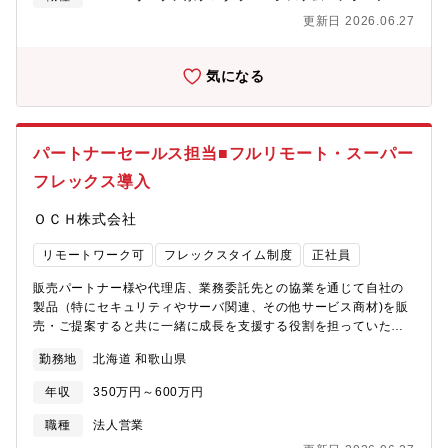
ル・チャット）へのリモートサポート・診断・レポート業務：
ラ監視・某大手大規模インフラ構築運用【業務環境】●使用デバイ
更新日 2026.06.27
ネットワーク脆弱性診断の実施と、客観的なデータに基づくセキ
ス ・PCやスマートフォン、タブレットといった業務上必要とな
ュリティ総合レポートの作成・報告・情シス代行・運用改善（リ
るデバイスの貸与●コミュニケーション ・Slack、Zoom、
ノベーション）： 業務の属人化を防ぐための運用回りの仕組み
Googlemeet、自社開発グループウェアといったオンラインコミ
気になる
作り、既存業務のDX化（業務効率改善）、マニュアルや社内シス
ュニケーションが中心●営業支援 ・出張手当（5,000円/日 移動
テム構成図の作成支援【募集背景】新サービスリリースに伴うメ
のみも支給）●キャリアアップ支援 ・資格取得補助及び奨励金制
ンバ増員【業務環境】自社システム、Airtable、Google
度 ・資格所持手当あり【やりがい・魅力】既存の大規模代理店
Workspace、Slack、外部管理システム、外部SaaSサービス【魅
パートナー様の担当としてお客様へIT商材の販売支援を行ってい
パートナーセールス担当■フルリモート・スーパー
力・遣り甲斐】・マニュアル運用からスタートし、情報セキュリ
ただきます。大手企業・公共案件など影響力の大きいプロジェク
フレックス導入
ティの頼れる「ガードマン」へ成長できます。 最初は手順書や
トに関われる、既存の強力な代理店パートナー様基盤を活かした
マニュアルに沿った運用・サポート対応からスタートしていただ
営業ができます。個人での飛び込み営業は一切無く、既存の代理
ＯＣＨ株式会社
くため、セキュリティ専任としての経験がなくても安心です。
店パートナー様の同行営業や製品勉強会がメインとなります。パ
日々の業務を通じてインフラやセキュリティの知見を深め、ゆく
ートナーセールスとしては通常のセールス職以上に、商材選定や
リモートワーク可
フレックスタイム制度
正社員
ゆくは異常にいち早く気づき、お客様のシステムを守り抜く「ガ
販売戦略にも関与でき、営業の裁量が大きいので、高度な営業
ードマン（セキュリティのプロ）」へとステップアップできる環
力・専門知識をのスキルを日々磨け、深めることができるのは大
販売パートナー様や代理店、業務委託先との協業を通じて自社の
境です。・中小企業の「最後の砦」としての高い社会的意義 「情
きなやりがいの一つです。また、代理店パートナー様との関係を
製品（特にセキュリティやサーバ関連、その他サービス商材)を販
シス不在」でセキュリティ対策に悩むお客様に対し、単なるツー
通じて、異なる業界や市場の知識も広がり、自身の視野を広げる
売・ご提案すると共に一緒に成長を支援する役割を担っていただ
ルではなく「人」として伴走します。 大企業からのセキュリテ
ことができます。【募集背景】増員全国規模での代理店パートナ
きます。【職務内容】・自社販売製品を販売パートナー様へ向け
ィ要請が高まる中、サプライチェーンの弱点となりがちな中小企
ー様との協業強化に伴い、 既存代理店パートナー様の深耕および
勤務地
北海道 和歌山県
て販売促進の実施・新規商材の発掘・代理店の新規開拓や契約締
業のITインフラを根本から支え、顧客から直接頼られ、感謝され
新たな販売チャネル創出を担っていただく方を募集しています。
結・営業戦略の立案・代理店への営業支援やフォロー・セミナー
るという大きなやりがいを得られます。【働き方】フルリモー
【働き方】フルリモート・スーパーフレックス制度でフレキシブ
年収
350万円～600万円
やキャンペーンの企画等【魅力】既存の大規模パートナー様の担
ト・スーパーフレックス制度※で、プロセスよりも結果を重視す
ルに働け、結果を重視する働き方及び評価制度となります。全国
当としてお客様へIT商材の販売支援を行っていただきます。個人
職種
法人営業
る働き方となります。全国どこにお住まいの方でもご勤務可能で
どこにお住まいの方でも勤務可能です。また、コアタイムのない7
での飛び込み営業もなく、既存のパートナー様の同行営業や製品