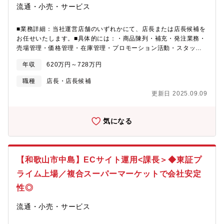
24時間ほどお客様への早い提供が実現し、抜群の鮮度を提供でき
流通・小売・サービス
研修・新任役職者/経営幹部/中堅幹部育成研修・加藤塾（基本５原
ます。■売り場へのこだわりぜひ同社のスーパーに足を運んでくだ
則、インストアＭＤ、ストアコンパリゾン）・計数/売場/労務管
さい！また来たくなるような清潔感やフロアの広さ確保ほか調理
理・食品表示検定勉強会・技術研修 など＜その他補足＞■制服貸
■業務詳細：当社運営店舗のいずれかにて、店長または店長候補を
スペースをガラスで施し、作業の見える化を図ったり陳列にも工
与■社員持ち株会■企業年金基金■従業員買物特典制度あり■オーカ
お任せいたします。■具体的には：・商品陳列・補充・発注業務・
夫をしています。■会社の特徴経営ビジョンは「変わらぬ想いで変
ードポイント割増発行■寮・社宅制度ー独身寮：自己負担は～29
売場管理・価格管理・在庫管理・プロモーション活動・スタッフ
わり続けるスーパーマーケット」。1府6県のドミナント化を推
歳/月4,000円、30歳～/23,700円ー単身赴任寮：自己負担は月
教育・管理・売上管理◎1店舗約150名程度の人数で、内10～15
進。綿密な戦略のもと積極的に出店しています。「近畿」「東
年収
620万円～728万円
4,000円 ※年齢不問ー社宅：自己負担は家賃の半額、敷金礼金・
名が社員。（店舗規模により異なる）■キャリアパス：年に一度、
海」の2つのエリアで市場シェアの確実な拡大を進めています。そ
引越し代は会社負担■単身赴任手当（月50,000円）
自己申告で様々な職種に挑戦できる制度も設けており、店長から
れぞれのエリアに合わせた「食文化」「サービス」「利便性」な
職種
店長・店長候補
スーパーバイザーやバイヤー、商品企画、管理部などへキャリア
ど、多様化するお客様のニーズにお応えします。■4つの事業形態
更新日 2025.09.09
チェンジできます。特にグロサリー部門は組織構成の兼ね合いで
お客様の多様なニーズにお応えするため、価格や品質などお客様
上位役職が詰まっておらず、スピーディなステップアップが可能
に合わせた4事形態を展開中です。日々の食と暮らしをサポートす
です◎若手向けの技術研修や中堅以降はリーダー研修などもあり
るレギュラー。衣食住が全て揃うスーパーセンター。こだわりの
気になる
ます◎また入社年次に合わせた、年次研修もあります■評価制度：
商品を揃えたメッサ。驚きの価格を実現したプライスカットなど
店舗実績と勤務態度をもとに評価し、チーフの場合は4段階のグレ
を運営。＜各手当・制度補足＞通勤手当：月5万円まで支給されま
ードで評価します。グレードが上がるにつれて、ご自身の評価・
す寮社宅：独身・単身赴任者寮、社宅等（詳細は福利厚生欄参
実力に合った店舗へと配属いたします。より良い売場づくり・店
照）社会保険：社会保険完備退職金制度：退職金ポイント制：従
【和歌山市中島】ECサイト運用<課長＞◆東証プ
舗運営のための頑張りがしっかりと評価され、更なるステップア
事した職位に応じて蓄積＜定年＞60歳＜教育制度・資格補助補足
ップにつながる環境です■当社の強み店舗に裁量が与えられてお
ライム上場／複合スーパーマーケットで会社安定
＞・カスタマーサービス研修・新任役職者/経営幹部/中堅幹部育成
り、店長・チーフが本社と連携しながら地域に合わせた商品選定
研修・加藤塾（基本５原則、インストアＭＤ、ストアコンパリゾ
性◎
や陳列の工夫を行っています。またドミナント戦略に基づき増店
ン）・計数/売場/労務管理・食品表示検定勉強会・技術研修 など
しているため、近隣店舗同士で情報交換をしながらお客様に寄り
＜その他補足＞■制服貸与■社員持ち株会■企業年金基金■従業員買
流通・小売・サービス
添った店舗運営を行うことがが可能です。常に「お客様視点」で
物特典制度あり■オーカードポイント割増発行■寮・社宅制度ー独
の売場づくりが当社の強みであり、実際に多くの社員が店舗や売
身寮：自己負担は～29歳/月4,000円、30歳～/23,700円ー単身赴