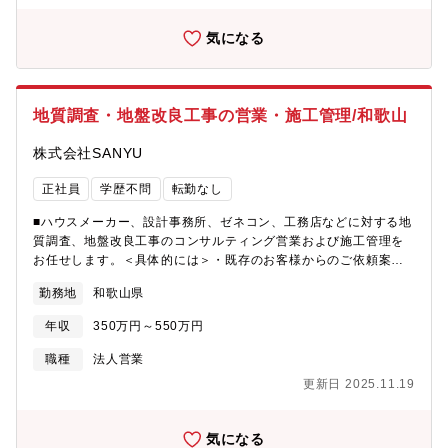
です！※独り立ちには目安半年を予定しております。■配属先につ
いて希望を十分に考慮の上、決定いたします。なお、就業開始か
気になる
ら１年を経過したタイミングで、再度希望勤務地をお出しいただ
くことが可能です。店舗状況にもよりますが、希望勤務地での就
業が叶うことが多く、例えば希望が自宅から通える範囲等で設定
し叶った場合、居住エリアも固定ができるため、プライベートと
地質調査・地盤改良工事の営業・施工管理/和歌山
仕事が両立できる環境を整備しています。なお、仮に転居が必要
となった際も、社員寮があり、月1000円の自己負担となるため、
株式会社SANYU
会社からの支援・補助も手厚いのが特徴です。■キャリアパスメン
バー→主任→副工場長→工場長上記のキャリアがございます。評
正社員
学歴不問
転勤なし
価制度も明確に定められているため、自身の頑張りでキャリアア
ップできる環境です。■同社の安定性同社は業界のリードカンパニ
■ハウスメーカー、設計事務所、ゼネコン、工務店などに対する地
ーとして、常に業界のパイオニアとして走り続けてきました。当
質調査、地盤改良工事のコンサルティング営業および施工管理を
社は、創業当時から販売からメンテナンスやロードサービスまで
お任せします。＜具体的には＞・既存のお客様からのご依頼案件
提供することを前提としており、お客様からの支持も絶大です。
に対しての調査や分析・地盤強化のための工法の提案、見積も
勤務地
和歌山県
すでに国内で約300店舗を展開、売上高も年々更新し続けており、
り・施工管理・新規開拓、提案＜１日の業務の流れ＞(1)定期訪問
全国のお客様へ誰もが自由に愛車を選び、安心して楽しめる環境
によりお客様のニーズの把握(2)地盤改良工事の提案をし、見積も
年収
350万円～550万円
を整備していくべく、今後も安定した更なる事業成長・店舗拡大
りを作成します。(3)受注(4)お客様との打ち合わせ、工事現場の立
を目指し、安定した経営を継続していきます。
ち合い施工業者に的確な指示を出して、工事が工期内に終わるよ
職種
法人営業
うに工程管理と安全管理を行う仕事です。(5)報告書の作成、地盤
更新日 2025.11.19
保証書の提出
気になる