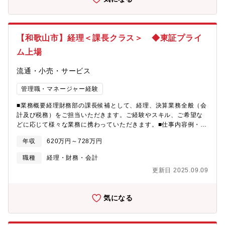
することができ、自分が描いた1枚の図面が世の中に新しい価値を
生みだしていきます。＜充実した作業環境の中で、スキルUP出来
る＞常に最新の技術知識を身に付けた人材を育成するために、
個々のスキル向上の為の教育を行っております。部品や建物の設
【和歌山市】経理＜課長クラス＞ ◆東証プライ
計だけでなく、その構造解析や治具・検査具など設計に関わる幅
ム上場
広い経験を積めるチャンスがあります。離職率も低く、転勤もな
いので、仕事を通じて常に成長し、エンジニアとしてより有意義
流通・小売・サービス
なキャリアアップを図ることができる環境です。＜残業少なく、
ワークライフバランスも◎＞厚生労働省から「ユースエール」認
管理職・マネージャー経験
定を受けた企業で、プライベートも大切に働くことが出来ます。
残業は少なく、繁忙期でも19時30分には帰るので、ワークライフ
■業務概要経理財務部の課長候補として、経理、決算業務全般（会
バランスを充実させることが出来ます。おおらかなタイプが多い
計及び税務）をご担当いただきます。ご経験やスキル、ご希望な
社内は、アットホームな雰囲気ですので落ち着いて仕事に向き合
どに応じて様々な業務に携わっていただきます。■仕事内容例・買
うことの出来る職場です。【募集背景】事業拡大のための増員で
掛金・売掛金管理・決算開示資料作成（決算短期、有価証券報告
す。
年収
620万円～728万円
書等）・入出金管理・税理士、監査法人対応・経費精算・固定資
産管理・決算業務（月次/四半期/年次）・税務申告業務・グループ
職種
経理・財務・会計
会社の経理業務・連結決算（四半期/年次）【組織構成】経理財務
更新日 2025.09.09
部 部長└経理課 課長 2名└財務課 課長 2名└関係会社子会
社管理課 課長 2名その他パートの方もいます。【募集背景】現
部長が4～5年で定年を迎え、現課長が部長に昇格するため課長候
気になる
補補填のため。入社入口は課長補佐としてご入社いただきます
が、実績に応じて課長職に昇格いただけるチャンスがあります。
【当社の魅力】◎お客様の目線に立った複合スーパーマーケット