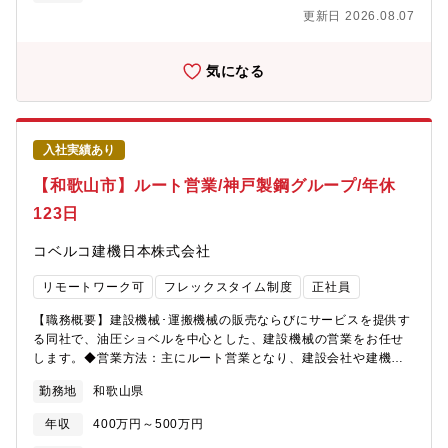
を横断して品質改善を主導できる体制を強化するため、広い視野
目的とした４つの事業が同社の安定的な成長を支えています。
更新日 2026.08.07
で品質管理を推進できる経験者を募集します。工程間をつなぎ、
（2）日本全国の食品流通（年間流通規模36兆円）を支えるクラウ
一貫した品質基準を整備しながら、品質組織全体のレベル向上を
ドシステムを保有しています。また国内最大規模の商品画像デー
図ることが今回の採用目的です。【組織構成】品質管理部6名
気になる
タベース、地方官公庁のシステムを提供しています。その領域
は、地域を守る防災システム、健康に貢献する医療システム、情
報発信を支えるウェブサイトなど多岐に渡ります。（3）共同経営
者の視点で物事を考える仲間がほしいという思いのもと導入され
たセル経営は（4～10名単位）、個人の努力の結果がわかりやすく
入社実績あり
反映されるのが最大の特長です。個々人がセルの経営者として収
【和歌山市】ルート営業/神戸製鋼グループ/年休
益を追求しながら常に創造的な仕事をし、新たな事業に挑み続け
ることをモットーとしています。
123日
コベルコ建機日本株式会社
リモートワーク可
フレックスタイム制度
正社員
【職務概要】建設機械･運搬機械の販売ならびにサービスを提供す
る同社で、油圧ショベルを中心とした、建設機械の営業をお任せ
します。◆営業方法：主にルート営業となり、建設会社や建機の
レンタル会社等を対象にコベルコ建機製の建設機械を販売しま
勤務地
和歌山県
す。◆顧客属性：既存のお客様が中心になる為、買い替えの提案
がメインとなります。他にも、新規のお客様への開拓営業や、販
年収
400万円～500万円
売代理店のフォローを行います。◆予算：半期ごと予算が割り振