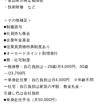
・食品表示検定勉強会
・技術研修 など
＜その他補足＞
■制服貸与
■社員持ち株会
■企業年金基金
■従業員買物特典制度あり
■オーカードポイント割増発行
■寮・社宅制度
ー独身寮：自己負担は～29歳/月4,000円、30歳
～/23,700円
ー単身赴任寮：自己負担は月4,000円 ※年齢不問
ー社宅：自己負担は家賃の半額、敷金礼金・
引越し代は会社負担
■単身赴任手当（月50,000円）