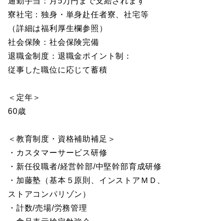
通勤手当：月5万円まで支給されます
寮社宅：独身・単身赴任者寮、社宅等
（詳細は福利厚生欄参照）
社会保険：社会保険完備
退職金制度：退職金ポイント制：
従事した職位に応じて蓄積
＜定年＞
60歳
＜教育制度・資格補助補足＞
・カスタマーサービス研修
・新任役職者/経営幹部/中堅幹部育成研修
・加藤塾（基本５原則、インストアＭＤ、
ストアコンパリゾン）
・計数/売場/労務管理