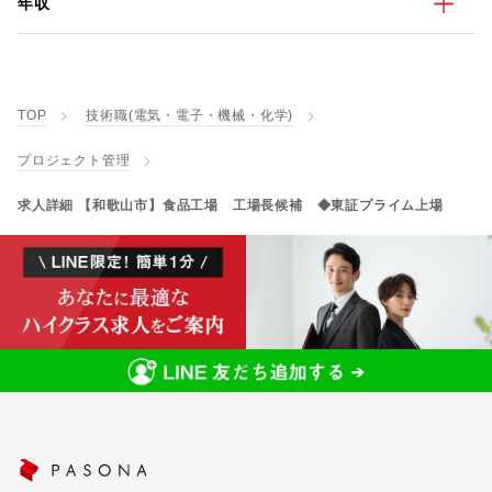
年収
TOP
技術職(電気・電子・機械・化学)
プロジェクト管理
求人詳細 【和歌山市】食品工場 工場長候補 ◆東証プライム上場