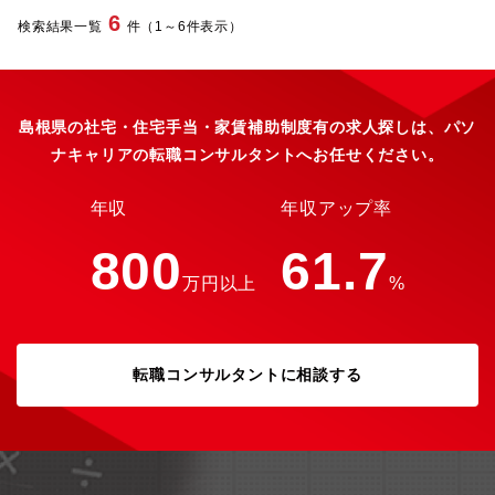
商品の情報などはOJTにて徐々に学んでいただけます。【魅力】
6
検索結果一覧
件（1～6件表示）
＜一人の頑張りを正当に評価する人事評価制度＞年齢や勤続年数
に関係なく、一人一人の頑張りを正当に評価することを大事にし
ています。売り上げ実績だけでなく、個人やチームの成果/目標達
成度/勤務態度など、さまざまな視点から評価し、がんばった分き
ちんと昇給・賞与として還元される人事評価制度の導入を進めて
島根県の社宅・住宅手当・家賃補助制度有の求人探しは、パソ
います。＜オンリーワンの事業形態で安定性◎＞マンホール/すき
ナキャリアの転職コンサルタントへお任せください。
焼き鍋/船舶など、鋳物は幅広く使用されています。鋳物用の砂採
掘で創業し、現在は鋳物工場向けの各種耐熱・耐火素形材料の製
造・販売から、工場設備の提案や据付工事などの事業を展開中。
年収
年収アップ率
日本のみならず海外にも進出し、安定した売り上げを上げていま
す。＜長く成長しながら働ける会社を目指した充実の手当＞家族
800
61.7
手当/通勤手当などの各種手当はもちろん、年齢制限なしの住宅手
万円以上
%
当など長く働ける会社としての支援が充実しています。また、英
語力を高めるためのオンライン英会話レッスンの補助や自己啓発
援助制度として受講料を会社が8割援助するなど、よりスキルアッ
プ出来る環境を会社が整えていることも魅力です。【募集背景】
転職コンサルタントに相談する
事業拡大に伴う増員のため【組織構成】10名在籍（50代部長1
名、40代所長1名、60代、40代、30代、20代が１名ずつ、事務4
名）