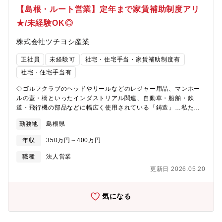
リーワンの事業形態で安定性◎＞マンホール/すき焼き鍋/船舶な
【島根・ルート営業】定年まで家賃補助制度アリ
ど、鋳物は幅広く使用されています。鋳物用の砂採掘で創業し、
★/未経験OK◎
現在は鋳物工場向けの各種耐熱・耐火素形材料の製造・販売か
ら、工場設備の提案や据付工事などの事業を展開中。日本のみな
株式会社ツチヨシ産業
らず海外にも進出し、安定した売り上げを上げています。＜長く
成長しながら働ける会社を目指した充実の手当＞家族手当/通勤手
正社員
未経験可
社宅・住宅手当・家賃補助制度有
当などの各種手当はもちろん、年齢制限なしの住宅手当など長く
働ける会社としての支援が充実しています。また、英語力を高め
社宅・住宅手当有
るためのオンライン英会話レッスンの補助や自己啓発援助制度と
◇ゴルフクラブのヘッドやリールなどのレジャー用品、マンホー
して受講料を会社が8割援助するなど、よりスキルアップ出来る環
ルの蓋・橋といったインダストリアル関連、自動車・船舶・鉄
境を会社が整えていることも魅力です。【募集背景】事業拡大に
道・飛行機の部品などに幅広く使用されている「鋳造」…私たち
伴う増員のため【組織構成】7名在籍（20代と30代、40代がそれ
の生活に密着している「鋳造」全ての工程を提案出来る競合の少
ぞれ2名ずつ、50代の部長が1名在籍）
勤務地
島根県
ない安定企業です◇【期待する役割】【職務内容】法人向けのル
ート営業を行っていただきます。（1人当たりの担当３～5社）■既
年収
350万円～400万円
存顧客へ向けたサポート■鋳物の砂や鋳造用資材等の自社製品／サ
ービスの説明、提案営業Lお客様のお困りごと・ニーズを把握し課
職種
法人営業
題解決する提案を行います。L取扱い商材は3,000種を超えていま
更新日 2026.05.20
す。Lお客様が必要とするものを裁量権もって提案出来ます。L環
境問題に着目したリサイクル事業や環境設備の提案なども行えま
す。★鋳造工程を一貫して提案できる企業は非常に少なく、ニー
気になる
ズに対して競合が少ないため、業界としては非常に安定性があり
ます。自動車メーカーがメイン顧客になっており、年間の目標は
ありますがノルマはございません。★入社後は…自社商品、他社