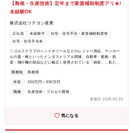
リーワンの事業形態で安定性◎＞マンホール/すき焼き鍋/船舶な
【島根・生産技術】定年まで家賃補助制度アリ★/
ど、鋳物は幅広く使用されています。鋳物用の砂採掘で創業し、
未経験OK
現在は鋳物工場向けの各種耐熱・耐火素形材料の製造・販売か
ら、工場設備の提案や据付工事などの事業を展開中。日本のみな
株式会社ツチヨシ産業
らず海外にも進出し、安定した売り上げを上げています。＜長く
成長しながら働ける会社を目指した充実の手当＞家族手当/通勤手
正社員
未経験可
社宅・住宅手当・家賃補助制度有
当などの各種手当はもちろん、年齢制限なしの住宅手当など長く
働ける会社としての支援が充実しています。また、英語力を高め
社宅・住宅手当有
るためのオンライン英会話レッスンの補助や自己啓発援助制度と
◇ゴルフクラブのヘッドやリールなどのレジャー用品、マンホー
して受講料を会社が8割援助するなど、よりスキルアップ出来る環
ルの蓋・橋といったインダストリアル関連、自動車・船舶・鉄
境を会社が整えていることも魅力です。【募集背景】事業拡大に
道・飛行機の部品などに幅広く使用されている「鋳造」…私たち
伴う増員のため【組織構成】7名在籍（20代と30代、40代がそれ
の生活に密着している「鋳造」全ての工程を提案出来る競合の少
ぞれ2名ずつ、50代の部長が1名在籍）
勤務地
島根県
ない安定企業です◇【期待する役割】【職務内容】島根に5つの工
場があり、それぞれのメンバーが1つの工場を担当します。■量産
年収
350万円～450万円
化の際の効率的な業務設計Ｌライン設計Ｌ設備の据え付けＬ維持
管理Ｌ運用方法の周知■日常的な重点課題への対応■改善策提案を
職種
生産技術・プロセス開発
ご担当いただきます。★将来的には…新しい工場の増設・新設の
更新日 2026.05.20
対応もお願いしたいと考えています。【魅力】＜一人の頑張りを
正当に評価する人事評価制度＞年齢や勤続年数に関係なく、一人
一人の頑張りを正当に評価することを大事にしています。売り上
気になる
げ実績だけでなく、個人やチームの成果/目標達成度/勤務態度な
ど、さまざまな視点から評価し、がんばった分きちんと昇給・賞
与として還元される人事評価制度の導入を進めています。＜オン