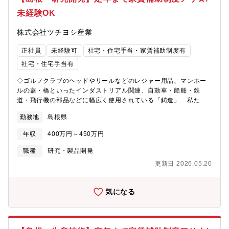
線で、生産ラインの合理化・自動化に携わることができます。企
未経験OK
画構想段階から実行まで一貫して担当できるため、設備技術・FA
技術・データ活用スキルを幅広く習得可能です。また、国内外の
株式会社ツチヨシ産業
村田製作所グループ各拠点と連携しながら、次世代製造ラインの
構築に挑戦できる点も大きな魅力です。
正社員
未経験可
社宅・住宅手当・家賃補助制度有
社宅・住宅手当有
◇ゴルフクラブのヘッドやリールなどのレジャー用品、マンホー
ルの蓋・橋といったインダストリアル関連、自動車・船舶・鉄
道・飛行機の部品などに幅広く使用されている「鋳造」…私たち
の生活に密着している「鋳造」全ての工程を提案出来る競合の少
勤務地
島根県
ない安定企業です◇★業界未経験も歓迎します★【期待する役
割】【職務内容】■自社製品の開発・改善のための鉱物に対する基
年収
400万円～450万円
礎・応用研究■鋳造製品不良の原因解析■改善策提案をご担当いた
だきます。★得意先の企業様に合わせてオリジナル商品が多く、
職種
研究・製品開発
モノづくりを支えるからこそ定期的な製品見直し・改良・開発を
更新日 2026.05.20
進めています。【魅力】＜一人の頑張りを正当に評価する人事評
価制度＞年齢や勤続年数に関係なく、一人一人の頑張りを正当に
評価することを大事にしています。売り上げ実績だけでなく、個
気になる
人やチームの成果/目標達成度/勤務態度など、さまざまな視点から
評価し、がんばった分きちんと昇給・賞与として還元される人事
評価制度の導入を進めています。＜オンリーワンの事業形態で安
定性◎＞マンホール/すき焼き鍋/船舶など、鋳物は幅広く使用され