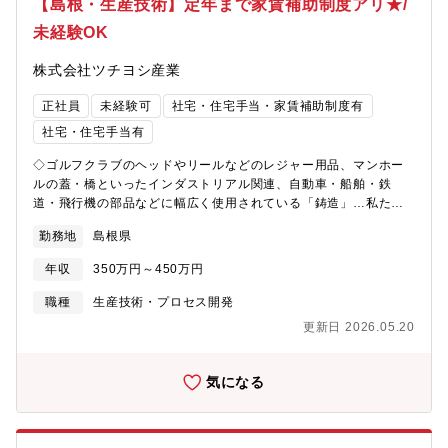
【島根・生産技術】定年まで家賃補助制度アリ★/
ています。鋳物用の砂採掘で創業し、現在は鋳物工場向けの各種
未経験OK
耐熱・耐火素形材料の製造・販売から、工場設備の提案や据付工
事などの事業を展開中。日本のみならず海外にも進出し、安定し
株式会社ツチヨシ産業
た売り上げを上げています。＜長く成長しながら働ける会社を目
指した充実の手当＞家族手当/通勤手当などの各種手当はもちろ
正社員
未経験可
社宅・住宅手当・家賃補助制度有
ん、年齢制限なしの住宅手当など長く働ける会社としての支援が
充実しています。また、英語力を高めるためのオンライン英会話
社宅・住宅手当有
レッスンの補助や自己啓発援助制度として受講料を会社が8割援助
◇ゴルフクラブのヘッドやリールなどのレジャー用品、マンホー
するなど、よりスキルアップ出来る環境を会社が整えていること
ルの蓋・橋といったインダストリアル関連、自動車・船舶・鉄
も魅力です。【募集背景】事業拡大に伴う増員のため【組織構
道・飛行機の部品などに幅広く使用されている「鋳造」…私たち
成】12名在籍（20代～60代男性、事務よりの女性2名）
の生活に密着している「鋳造」全ての工程を提案出来る競合の少
勤務地
島根県
ない安定企業です◇【期待する役割】【職務内容】島根に5つの工
場があり、それぞれのメンバーが1つの工場を担当します。■量産
年収
350万円～450万円
化の際の効率的な業務設計Ｌライン設計Ｌ設備の据え付けＬ維持
管理Ｌ運用方法の周知■日常的な重点課題への対応■改善策提案を
職種
生産技術・プロセス開発
ご担当いただきます。★将来的には…新しい工場の増設・新設の
更新日 2026.05.20
対応もお願いしたいと考えています。【魅力】＜一人の頑張りを
正当に評価する人事評価制度＞年齢や勤続年数に関係なく、一人
一人の頑張りを正当に評価することを大事にしています。売り上
気になる
げ実績だけでなく、個人やチームの成果/目標達成度/勤務態度な
ど、さまざまな視点から評価し、がんばった分きちんと昇給・賞
与として還元される人事評価制度の導入を進めています。＜オン