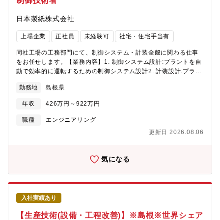
制御技術者
日本製紙株式会社
上場企業
正社員
未経験可
社宅・住宅手当有
同社工場の工務部門にて、制御システム・計装全般に関わる仕事
をお任せします。【業務内容】1. 制御システム設計:プラントを自
動で効率的に運転するための制御システム設計2. 計装設計:プラン
トのプロセスに必要な計測機器や制御機器の選定、配置設計図の
勤務地
島根県
作成3. システム実装:制御システム設計・計装設計を実装するため
の施工管理・試運転・性能評価4. メンテナンス:プラントの保守、
年収
426万円～922万円
点検、修理【キャリアパス】・将来の経営幹部候補である総合職
としてお迎えします。キャリアの中で転居・転勤を伴うジョブロ
職種
エンジニアリング
ーテーションがあります。・入社後は計装分野のスペシャリスト
更新日 2026.08.06
として中長期的に業務にあたってもらうことを期待していま
す。・実務経験や志向に応じて、国内・海外の他拠点での経験蓄
積や、新規事業立ち上げ等の各種プロジェクトへの参画、工場の
気になる
工務部門のライン長（部長・課長）をお任せします。【働き方補
足】・計画的な工事・修繕による早出残業がありますが、年間平
均では20時間程度/月です。・稀に突発的なトラブル対応のため業
務時間外や休日に呼び出しが生じる場合もあります。（年1～2回
入社実績あり
あるかないか程度です）【同社について】植林をはじめとする森
林造成と、そこから調達する木質資源を原料とする製紙事業やバ
【生産技術(設備・工程改善)】※島根※世界シェア