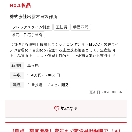
イオケミカル事業、そして次世代の素材として期待されるセルロ
No.1製品
ースナノファイバー（CNF）をはじめとする新素材事業に至るま
で、幅広い事業領域を有する総合バイオマス企業です。セルロー
株式会社出雲村田製作所
スナノファイバーを蓄電体に用いた全固体電池をの研究、木質バ
イオマス専焼火力発電の運転、木質バイオマスを配合した複合材
フレックスタイム制度
正社員
学歴不問
料など、紙・パプル事業以外の先端技術分野においても大きな注
目を集めています。【江津工場での生産品目】溶解パルプ、リグ
社宅・住宅手当有
ニン製品、カルボキシメチルセルロース、セルロースパウダー、
【期待する役割】積層セラミックコンデンサ（MLCC）製造ライ
核酸・酵母、ステビア・甘草、セルロースナノファイバー
ンの合理化・自動化を推進する生産技術担当として、生産性向
上、品質向上、コスト低減を目的とした企画立案から実行までを
担っていただきます。【職務内容】村田製作所グループの中核生
勤務地
島根県
産拠点において、積層セラミックコンデンサ製造設備の合理化企
画・改善業務を担当いただきます。■製造装置の合理化企画立案お
年収
550万円～780万円
よび実行■FA化・自動化による省人化施策の企画・推進■製造ビッ
グデータを活用した不良低減施策の立案・実行■生産性向上・品質
職種
生産技術・プロセス開発
向上・コスト低減に向けた改善活動■積層コンデンサ向け新規製造
更新日 2026.08.06
方法の企画立案■新規製造設備の企画・導入推進■設備仕様の検討
および関連部門との調整■国内外グループ会社との技術連携・共同
プロジェクト推進■設備立上げおよび導入後の改善活動【働く環
気になる
境】■フルフレックス制度■昼勤のみ■年間休日123日■国内・海外
出張あり（年数回）■村田製作所グループの充実した教育制度■住
宅手当・家族手当・社員寮完備【このポジションの魅力】世界ト
ップシェアを誇る積層セラミックコンデンサの生産を支える最前
【島根・研究開発】定年まで家賃補助制度アリ★/