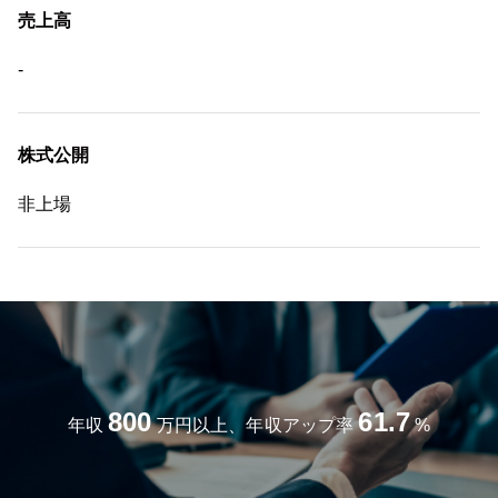
売上高
-
株式公開
非上場
800
61.7
年収
万円以上、年収アップ率
%