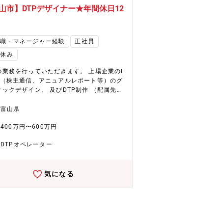
山市】DTPデザイナー★年間休日12
！
理職・マネージャー経験
正社員
日休み
業務を行っていただきます。 上場企業のI
料（株主通信、アニュアルレポート等）のグ
ックデザイン、 及びDTP制作 （配属先）
作部 約50名
富山県
400万円〜600万円
DTPオペレーター
気になる