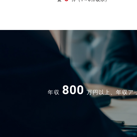
800
年収
万円以上、年収ア