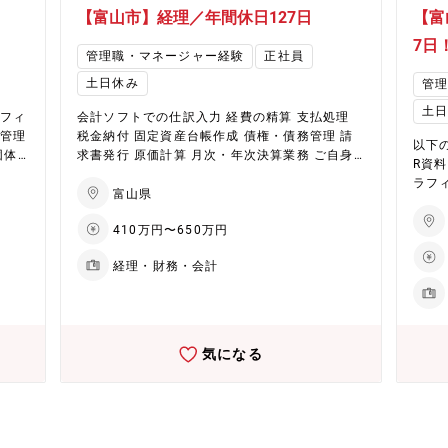
【富山市】経理／年間休日127日
【富
7日
管理職・マネージャー経験
正社員
土日休み
管
土
オフィ
会計ソフトでの仕訳入力 経費の精算 支払処理
程管理
税金納付 固定資産台帳作成 債権・債務管理 請
以下の
団体
求書発行 原価計算 月次・年次決算業務 ご自身
R資
務全
の志望と業務習得度に応じて税務会計やIFRS対
ラフィ
応、監査対応、予実管理・分析など経理業務の
富山県
ＩＲ制
専門キャリアを広げていただくことも可能です
410万円〜650万円
配属組織：管理部 約10名
経理・財務・会計
気になる