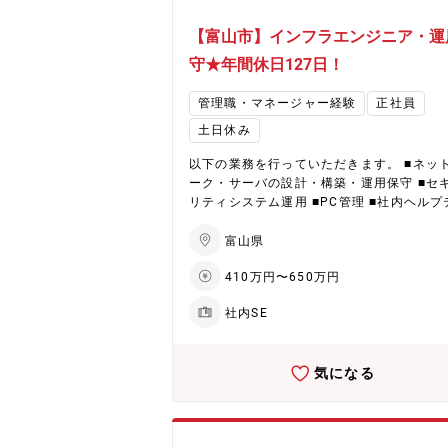
【富山市】インフラエンジニア・運
守★年間休日127日！
管理職・マネージャー経験
正社員
土日休み
以下の業務を行っていただきます。 ■ネットワ
ーク・サーバの設計・構築・運用保守 ■セ
リティシステム運用 ■PC管理 ■社内ヘルプ
ク （ミッション） IT基盤を構築・運用し、業務
部門がITを安全に利活用できるようセキュ
富山県
ィ維持・向上に取り組んでいただきます。 （配
410万円〜650万円
属先） コーポレートＩＴ部 約20名
社内SE
気になる