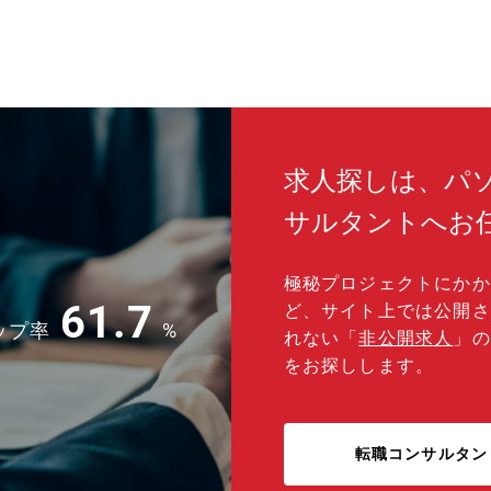
求人探しは、パ
サルタントへお
極秘プロジェクトにかか
61.7
ど、サイト上では公開さ
ップ率
%
れない「
非公開求人
」の
をお探しします。
転職コンサルタン