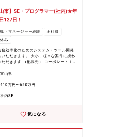
山市】SE・プログラマー(社内)★年
日127日！
理職・マネージャー経験
正社員
日休み
業務効率化のためのシステム・ツール開発
当いただきます。 大小、様々な案件に携わ
す （配属先） コーポレートＩＴ
20名
富山県
410万円〜650万円
社内SE
気になる