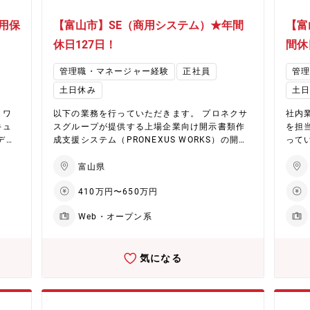
用保
【富山市】SE（商用システム）★年間
【富
休日127日！
間休
管理職・マネージャー経験
正社員
管
土日休み
土
以下の業務を行っていただきます。 プロネクサ
社内
キュ
スグループが提供する上場企業向け開示書類作
を担
デス
成支援システム（PRONEXUS WORKS）の開発
っていただきま
業務 （配属先） DevOps推進室
部 約
リテ
富山県
410万円〜650万円
Web・オープン系
気になる