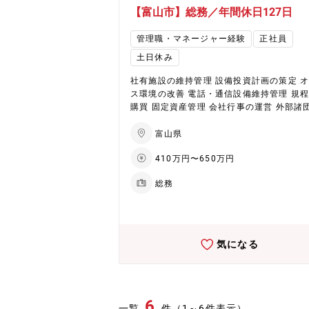
【富山市】総務／年間休日127日
管理職・マネージャー経験
正社員
土日休み
社有施設の維持管理 設備投資計画の策定 
ス環境の改善 電話・通信設備維持管理 規
購買 固定資産管理 会社行事の運営 外部諸
管理 電話対応・来客対応など総務・庶務業
般 配属組織：管理部 約10名
富山県
410万円〜650万円
総務
気になる
6
一覧
件（1～6件表示）