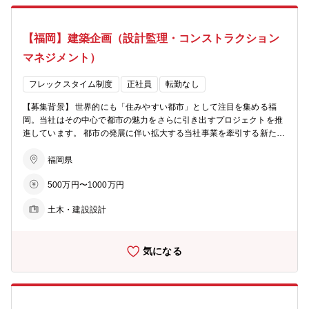
運営するhit住宅展示場の企画業務を行います。展示場のイベントを実
施するためにイベント会社を誘致する等、来場者の期待にお応えでき
【福岡】建築企画（設計監理・コンストラクション
る場づくりに努めています。 【キャリアパス】 同社では、福岡のま
ちづくりを担うプロフェッショナル人材を目指します。 定期的なジョ
マネジメント）
ブローテーションを通じ、多様な業務経験を積んでいただきます。 初
期配属は賃貸事業部を想定しておりますが、ご希望や適性を踏まえ
フレックスタイム制度
正社員
転勤なし
て、早期にご活躍いただける部署をご提案する場合もあります。
【募集背景】 世界的にも「住みやすい都市」として注目を集める福
岡。当社はその中心で都市の魅力をさらに引き出すプロジェクトを推
進しています。 都市の発展に伴い拡大する当社事業を牽引する新たな
仲間を募集いたします。 【概要】 開発事業部と連携しながら、開発
案件の企画段階から建築領域の責任者としてPJに参画いただきます。
福岡県
具体的には協力会社である設計事務所に連携するタイミングでPJに入
500万円〜1000万円
り、費用から工程・品質管理まで建物の関わることはすべて建築部で
責任を持って遂行します。 ご入社後は先輩社員とともに開発PJをご
土木・建設設計
担当いただき、将来的にはお一人で企画～建築・竣工まで旗振り役と
してプロジェクトをマネジメントいただきます。 【業務詳細】 ・設
計監理 開発事業部と連携し基本設計を取りまとめた後、協力会社に発
気になる
注し建築のディレクション及び設計監理を行います。当社で企画した
設計が意図通り建築されているか現場に足を運び確認します。 ・コン
ストラクションマネジメント 担当する物件が企画通りの予算や工期で
建設されるようにマネジメントします。建物の質と予算・工期が担保
されるように協力会社と協議を重ねます。 【キャリアパス】 同社で