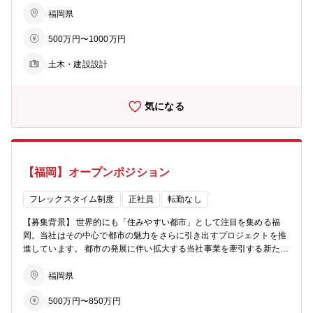
仲間を募集いたします。 【概要】 開発事業部と連携しながら、開発
案件の企画段階から建築領域の責任者としてPJに参画いただきます。
福岡県
具体的には協力会社である設計事務所に連携するタイミングでPJに入
500万円〜1000万円
り、費用から工程・品質管理まで建物の関わることはすべて建築部で
責任を持って遂行します。 開発PJにおける建築領域のリーダーをご
土木・建設設計
担当いただき、開発部と設計事務所・ゼネコンの間に入りプロジェク
トマネジメントしていただきます。 発注者として、著名なデザイナー
や設計事務所と協業し”福岡の街づくり”をディレクションできる面白
気になる
さがあります。 【業務詳細】 ・設計監理 開発事業部と連携し基本設
計を取りまとめた後、協力会社に発注し建築のディレクション及び設
計監理を行います。当社で企画した設計が意図通り建築されているか
現場に足を運び確認します。 ・コンストラクションマネジメント 担
当する物件が企画通りの予算や工期で建設されるようにマネジメント
【福岡】オープンポジション
します。建物の質と予算・工期が担保されるように協力会社と協議を
重ねます。 【キャリアパス】 同社では、福岡のまちづくりを担うプ
ロフェッショナル人材を目指します。 定期的なジョブローテーション
フレックスタイム制度
正社員
転勤なし
を通じ、多様な業務経験を積んでいただきます。 初期配属は建築部を
【募集背景】 世界的にも「住みやすい都市」として注目を集める福
想定しておりますが、ご希望や適性を踏まえて、早期にご活躍いただ
岡。当社はその中心で都市の魅力をさらに引き出すプロジェクトを推
ける部署をご提案する場合もあります。
進しています。 都市の発展に伴い拡大する当社事業を牽引する新たな
仲間を募集いたします。 【事業部の業務内容】 ■開発事業部（一部～
四部までございます） 福岡の都市開発企画、商品企画のディレクショ
福岡県
ンをお任せいたします。 （具体的には） ・プロジェクト用地仕
500万円〜850万円
入、立地調査 ・オフィスビル、ホテル、商業ビル、物流施設、住宅