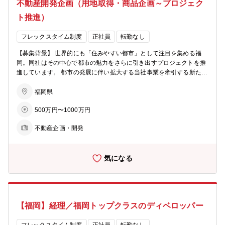
不動産開発企画（用地取得・商品企画～プロジェク
ト推進）
フレックスタイム制度
正社員
転勤なし
【募集背景】 世界的にも「住みやすい都市」として注目を集める福
岡。同社はその中心で都市の魅力をさらに引き出すプロジェクトを推
進しています。 都市の発展に伴い拡大する当社事業を牽引する新たな
仲間を募集いたします。 【業務詳細】 都市開発における企画立案か
らプロジェクト推進まで幅広くご担当いただきます。 ■プロジェクト
福岡県
用地仕入・立地調査 協力会社（不動産仲介会社、行政、士業等）と連
500万円〜1000万円
携し情報収集。 用地の特性を活かした最適な建物を検討し、土地の取
得を行います。 ■商品企画 用地に適したアセットタイプ（オフィス・
不動産企画・開発
マンション・物流等）を検討し、関係各社と商品コンセプトを企画し
ます。 周辺調査と市場分析を行い、街づくりの企画案を形にします。
■プロジェクト推進・統括 商品企画確定後はプロジェクトマネージャ
気になる
ーとして全体推進を担当。 関係各社をとりまとめ、計画通りの進行を
導きます。 ■多様なアセットの企画立案 これまで開発運営に取り組ん
できたアセットに留まらず、新たなカテゴリーの開拓にも注力してい
ます。 ＊プロジェクト例：天神ビジネスセンター＊ https://fukuokajis
ho.com/projects/tenjinbc/ 【キャリアパス】 同社では、福岡のまちづ
【福岡】経理／福岡トップクラスのディベロッパー
くりを担うプロフェッショナル人材を目指します。 定期的なジョブロ
ーテーションを通じ、多様な開発経験を積んでいただきます。 初期配