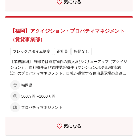
気になる
中長期の事業計画や経営戦略の策定 ※社長特命事項、そのほか組織横
断プロジェクト推進など他組織が対応できない難易度の高い業務を担
当して頂く場合もあります。 【キャリアパス】 当社では、福岡のま
ちづくりを担うプロフェッショナル人材を目指します。 定期的なジョ
ブローテーションを通じ、多様な業務経験を積んでいただきます。 初
【福岡】アクイジション・プロパティマネジメント
期配属はご希望や適性を踏まえて、早期にご活躍いただける部署をご
提案させていただきます。
（賃貸事業部）
フレックスタイム制度
正社員
転勤なし
【業務詳細】 当部では既存物件の購入及びバリューアップ（アクイジ
ション）、自社物件及び管理受託物件（マンション/ホテル/物流施
設）のプロパティマネジメント、自社が運営する住宅展示場の企画を
行っております。新規物件の取得から、オフィス以外のビルディング
タイプの管理を経験できるため、不動産のノウハウを一気通貫で学ぶ
福岡県
ことができます。 ■アクイジション 賃貸マンションを主とした既存物
500万円〜1000万円
件の取得を行います。金融機関・仕業・不動産仲介とのネットワーク
を構築し情報を得て、当社の基準に叶う優良物件を仕入れます。 ■物
プロパティマネジメント
件管理 入居者やテナントの退去や問い合わせ等の対応を行います。グ
ループ会社であるサン・ライフ株式会社と連携しながらオーナー（自
社を含む）とテナントの要望に応えます。 ■収益管理 建物の収益性を
気になる
最大化させるための収益管理を行います。市場調査や競合となる物件
の分析を行い適正な賃料を算出したり、物件価値を向上させるための
リノベーション提案まで行います。 ■住宅展示場の運営-企画 自社で