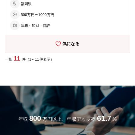
のレビューや管理、各事業の許認可管理、従業員に対する法務教育の
福岡県
実施と幅広く対応しています。 また、グループ会社と連携しのガバナ
500万円〜1000万円
ンス体制の構築支援を行っています。 ・ビジネス法務 社内弁護士や
顧問弁護士と連携しながら契約書のレビューや管理、各種法律相談に
法務・知財・特許
対応します。 ・内部監査 当社では内部監査業務も法務部で対応して
おります。事業部と協議しながら仕組み作り～運用まで対応していま
す。 【魅力】 ・企業内弁護士も複数所属しており、密に連携をとれ
気になる
るので、スキルアップにも繋がります。 ・同社のみならず、当社グル
ープ会社（商業、ホテル、ビルメンテナンス、物流等事業）のガバナ
ンス体制構築にも携わることができ、幅広く経験を積むことができま
11
一覧
件（1～11件表示）
す。
800
61.7
年収
万円以上、年収アップ率
%