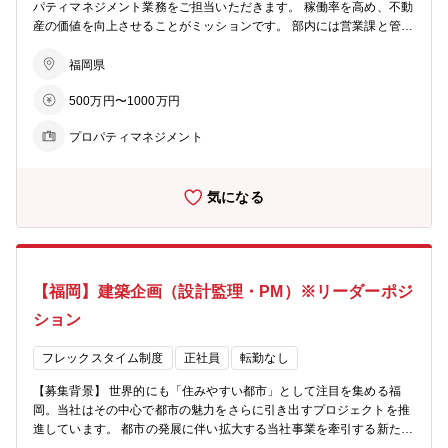
パティマネジメント業務をご担当いただきます。 稼働率を高め、不動
産の価値を向上させることがミッションです。 部内には営業課と管理
課があり、営業課では主に新築物件の立ち上げからテナント誘致（リ
ーシング）を担当しており、管理課では既存物件の物件～収益管理を
福岡県
担当しています。 一般的に定常業務が多いと想起されるプロパティマ
500万円〜1000万円
ネジメント業務ですが、当社では新規立ち上げからグループ会社と共
同したバリューアップなど、オーナーシップを発揮いただく場面が多
プロパティマネジメント
くPMとしてスキルアップが叶う環境があります。 ■テナントリーシン
グ 担当物件の魅力や訴求ポイントを分析し、情報を発信いただきま
す。 外部パートナーの協力も得ながら入居者を誘致いただきます。 ■
気になる
物件管理 テナントの退去や問い合わせ等の対応を行います。グループ
会社であるサン・ライフ株式会社と連携しながらテナントの要望に応
えます。 ■収益管理 建物の収益性を最大化させるための収益管理を行
います。市場調査や競合となる物件の分析を行い適正な賃料を算出し
たり、物件価値を向上させるためのリノベーション提案まで行いま
【福岡】建築企画（設計監理・PM）※リーダーポジ
す。 【キャリアパス】 同社では、福岡のまちづくりを担うプロフェ
ッショナル人材を目指します。 定期的なジョブローテーションを通
ション
じ、多様な業務経験を積んでいただきます。 初期配属は賃貸事業部を
想定しておりますが、ご希望や適性を踏まえて、早期にご活躍いただ
フレックスタイム制度
正社員
転勤なし
ける部署をご提案する場合もあります。
【募集背景】 世界的にも「住みやすい都市」として注目を集める福
岡。当社はその中心で都市の魅力をさらに引き出すプロジェクトを推
進しています。 都市の発展に伴い拡大する当社事業を牽引する新たな