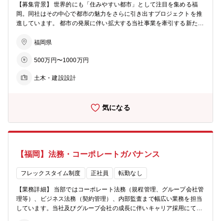
【募集背景】 世界的にも「住みやすい都市」として注目を集める福
岡。同社はその中心で都市の魅力をさらに引き出すプロジェクトを推
進しています。 都市の発展に伴い拡大する当社事業を牽引する新たな
仲間を募集いたします。 【概要】 同社で企画した内容が、意図通り
設計や施工に反映されているか専門的な視点からマネジメントを行い
福岡県
ます。 企画・設計・施工の各フェーズにおいて、より専門的な立場か
500万円〜1000万円
らディレクションを行います。 【業務詳細】 開発事業部と連携しな
がら、開発案件の企画段階から建築領域の担当者としてプロジェクト
土木・建設設計
に参画いただきます。デベロッパーの専門チームとして開発事業部や
協力会社（デザイナー・設計事務所・建設会社など）と協業し、デザ
インやコスト、工程・品質管理などを行い、プロジェクトを遂行しま
気になる
す。ご入社後は先輩社員とともに様々なアセットの開発プロジェクト
をご担当いただき、将来的にはお一人で企画～建築・竣工まで建築専
門分野における旗振り役としてプロジェクトをマネジメントいただき
ます。また、発注者として、著名なデザイナーや設計事務所と協業
し”福岡の街づくり”をディレクションできる面白さがあります。 【キ
【福岡】法務・コーポレートガバナンス
ャリアパス】 同社では、福岡のまちづくりを担うプロフェッショナル
人材を目指します。 定期的なジョブローテーションを通じ、多様な業
務経験を積んでいただきます。 初期配属は建築部を想定しております
フレックスタイム制度
正社員
転勤なし
が、ご希望や適性を踏まえて、早期にご活躍いただける部署をご提案
【業務詳細】 当部ではコーポレート法務（規程管理、グループ会社管
する場合もあります。
理等）、ビジネス法務（契約管理）、内部監査まで幅広い業務を担当
しています。当社及びグループ会社の成長に伴いキャリア採用にて人
材を募集します。 ・コーポレート法務 社内で制定・改廃される規程