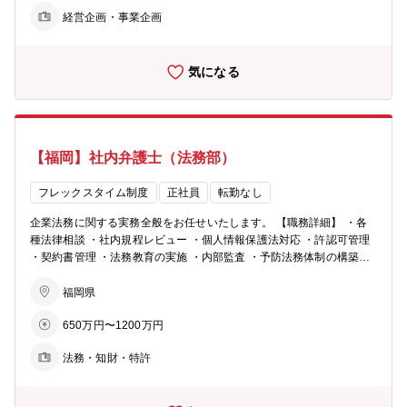
等の開発企画立案 ・プロジェクト推進、ディレクション、統括 部
経営企画・事業企画
門ごとで、主に下記4つの領域に分かれており適正とご希望に応じて
配属を決定させていただきます。 開発事業一部：新規アセット（デー
タセンター・R&Dセンターなど）の開発事業 開発事業二部：オフィ
気になる
ス・ホテル開発事業（天神ビックバン、博多コネクティッドなどの再
開発案件も含まれます） 開発事業三部：住宅開発事業 開発事業四
部：物流施設開発事業 ■建築部 ・デザイン、設計、施工を中心とした
プロジェクト進捗管理 ・建築設計、デザインの与条件整理、RFPの作
成 ・建築企画、外部デザイナー、設計者等の選定、チーム組成 ・開
【福岡】社内弁護士（法務部）
発物件のデザイン、設計、施工全般の商品企画・マネジメント ・ゼネ
コンとの協議、折衝業務 ■賃貸事業部 主にオフィスビルなどの賃貸に
関わるPM（プロパティマネジメント）・リージング業務を担当 ・オ
フレックスタイム制度
正社員
転勤なし
フィスビルの資産価値の向上を目的にオフィスビルのリニューアルの
企業法務に関する実務全般をお任せいたします。 【職務詳細】 ・各
立案 ・ビルに入居しているテナント様との契約 など 【管理本部の
種法律相談 ・社内規程レビュー ・個人情報保護法対応 ・許認可管理
業務内容】 関係部門と連携し、ビジネスのスピード感を共有しながら
・契約書管理 ・法務教育の実施 ・内部監査 ・予防法務体制の構築、
コーポレート部門にて事業をサポート頂きます。不動産開発、オフィ
運用 等 【魅力】 ・企業内弁護士も複数所属しており、密に連携を
スビル管理、グループ会社に至るまで、多岐にわたる事業に携わり各
とれるので、スキルアップにも繋がります。 ・同社のみならず、当社
福岡県
事業を見ていくポジションです。 （具体的には） 【管理部門系の各
グループ会社（商業、ホテル、ビルメンテナンス、物流等事業）のガ
部の業務内容】 ■財務経理部 〈経理業務〉 ・会計監査／税務調査 対
650万円〜1200万円
バナンス体制構築にも携わることができ、幅広く経験を積むことがで
応・年次連結決算・B/S、P/L等資料作成・固定資産管理・グループ会
きます。
社経理 など 〈財務業務〉 ・資金計画業務（事業計画に基づく資金
法務・知財・特許
ニーズの把握、将来資金の調達手段・計画の立案） ・資金調達業務
（借入交渉・実行等）・資金管理業務・上記に付随する業務（決算資
料作成等） など ■企画部・経営管理部 ・グループ会社の統括業務 ・