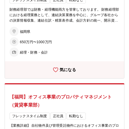
属は開発事業部を想定しておりますが、ご希望や適性を踏まえて、早
フレックスタイム制度
正社員
転勤なし
期にご活躍いただける部署をご提案する場合もあります。
財務経理部では財務・経理機能両方を管掌しております。 財務経理部
における経理業務として、連結決算業務を中心に、グループ各社から
の決算情報収集、連結仕訳・精算表作成、会計方針の統一、開示資料
作成補助、監査法人対応、決算早期化の推進等を担当いただきます。
今回は募集する経理チームでは 管理会計…予実管理 財務会計…決算
福岡県
業務 税務会計…税務申告 上記3つの役割を担っております。 定常業務
650万円〜1000万円
はグループ会社にアウトソーシングしており それぞれを取り纏める人
材を募集しています。 毎月、各部門や関連会社から情報を吸い上げ予
経理・財務・会計
実に乖離がないかモニタリングし経営への提言を行います。 当部では
財務・会計と幅広い経験を積むことができます。 また事業部との距離
が近く、手触り感を得ることができます。
気になる
【福岡】オフィス事業のプロパティマネジメント
（賃貸事業部）
フレックスタイム制度
正社員
転勤なし
【業務詳細】 自社物件及び管理受託物件におけるオフィス事業のプロ