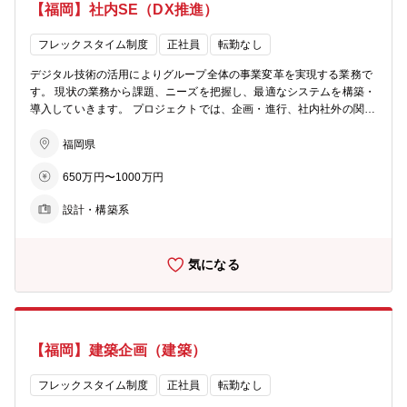
【福岡】社内SE（DX推進）
は、福岡のまちづくりを担うプロフェッショナル人材を目指します。
定期的なジョブローテーションを通じ、多様な業務経験を積んでいた
だきます。 初期配属は建築部を想定しておりますが、ご希望や適性を
フレックスタイム制度
正社員
転勤なし
踏まえて、早期にご活躍いただける部署をご提案する場合もありま
デジタル技術の活用によりグループ全体の事業変革を実現する業務で
す。
す。 現状の業務から課題、ニーズを把握し、最適なシステムを構築・
導入していきます。 プロジェクトでは、企画・進行、社内社外の関係
者を巻き込みながらプロジェクトの推進をしていただきます。 【職務
内容】 ・RPAやAI等最新技術を活用した業務効率化 ・データドリブ
福岡県
ンの推進 ・基幹システムのリプレイス ・事業部DX支援（新規物件や
650万円〜1000万円
サービスにおけるシステム関連導入） ・既存システムの運用カイゼン
・インフラ・セキュリティの企画運用
設計・構築系
気になる
【福岡】建築企画（建築）
フレックスタイム制度
正社員
転勤なし