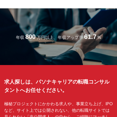
住用仲介に専念したい」「両方を手掛けたい」――当社ならいずれも
可能です。 独自のビジネスモデルで高収益を実現し、お客様満足と従
業員満足の向上に取り組んできました。商談から成約まで20％超と、
業界水準を大きく上回る実績があります。 グループ会社「ほけんのぜ
んぶ」では毎月全国で2,000～3,000件の子育て世代向けFP相談を実
施。その中から「資産運用の一環として投資用不動産を検討したい」
「ちょうど居住用の住み替えを考えている」といったニーズが月50件
800
61.7
以上寄せられ、当社（おうちのぜんぶ）のコンサルタントが商談を行
年収
万円以上、年収アップ率
%
います。 【組織構成】 グループ全体で800名以上（2025年4月時点）
が在籍。配属先は 30代、40代が中心のメンバーとなります。 実需の
みならず投資用のメンバーもおりお互いが知識を教え合うカルチャー
です。 グループ本体の株式会社ほけんのぜんぶは『ホワイト企業認
定』を受けており、不動産業界にありがたちな長時間労働を是としな
い、メリハリのついたワーキングスタイルを奨励する風土です。 【今
後の展望】 グループの保険事業では、今年度100名以上のFP採用を予
定しており、不動産ニーズのトスアップも現在の2倍以上を見込んで
求人探しは、パソナキャリアの転職コンサル
います。 プレイヤーとして個人の業績を追う、プレイングマネージャ
ー（営業部長候補）として個人の業績＋チームをけん引するなど、キ
タントへお任せください。
ャリアプランはご自身で選択が可能です。
極秘プロジェクトにかかわる求人や、事業立ち上げ、IPO
など、サイト上では公開されない、他の転職サイトでは
見られない「
非公開求人
」の中から、ご経験にマッチし