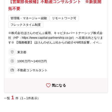
【営業部長候補】不動産コンサルタント ※新規開
拓不要
管理職・マネージャー経験
リモートワーク可
フレックスタイム制度
※株式会社ほけんのぜんぶ雇用、キャピタルパートナーシップ株式会
社（HP：https://www.capital-partnership.co.jp/）へ在籍出向となりま
す※ 【職務概要】 ほけんのぜんぶ社からの紹介やWEB反響、イベン
トで獲得したアポイントによるお客様へ、不動産の販売営業（実需用/
投資用）をお任せします。商談はほぼ一般のお客様です。 【業務詳
東京都
細】 ・顧客獲得：飛び込みや街頭での宣伝など新規開拓は不要。「ほ
1000万円〜1400万円
けんのぜんぶ」からの紹介、サイト問合せ、イベントで獲得したアポ
イントに対して商談を行っていただきます。 ・担当数：月15～20件
不動産コンサルタント
を想定。 ・商談スタイル：初回商談は対面とオンラインが半々（成約
時は対面中心）。 【モデル年収】 ①固定給70万/月+宅建資格手当36
万+インセンティブ150万＝1,026万 ②固定給75万/月+宅建資格手当3
気になる
6万+インセンティブ250万＝1,186万 ②固定給80万/月+宅建資格手当
36万+インセンティブ400万＝1,396万 ※インセンティブは粗利額に還
元率（～最大30％）を乗じて変動。 ※還元率は粗利額に比例して向
1
一覧
件（1～1件表示）
上。 ※上記の年収モデルは、還元率15％～20％を想定。 【勤務時
間】 10：00～19：00 ※お客様との商談スケジュールにより前後調整
は勿論可能です。 【会社概要】 「投資用不動産に集中したい」「居