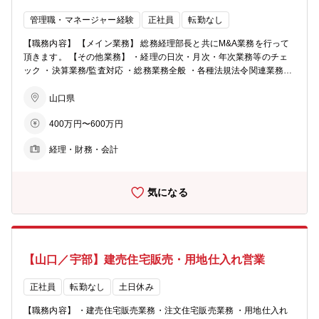
管理職・マネージャー経験
正社員
転勤なし
【職務内容】 【メイン業務】 総務経理部長と共にM&A業務を行って
頂きます。 【その他業務】 ・経理の日次・月次・年次業務等のチェ
ック ・決算業務/監査対応 ・総務業務全般 ・各種法規法令関連業務
【募集背景】 将来的に同社の部長の後任となる方を募集したいと考え
ております。 事業の強化、新たな利益の獲得のためM&Aを行ってお
山口県
ります。 挑戦されてみたい方、大歓迎です！ 【組織構成】 4名（派遣
400万円〜600万円
社員3名を含む）のメンバーが活躍しています。 ■入社後の流れ： 先
輩社員のOJT教育になります。経理等の実務を行って頂きながら、総
経理・財務・会計
務経理部長と共にM&A業務について学んで頂きます。将来的には採用
に関わる人事業務にも携わって頂きます。
気になる
【山口／宇部】建売住宅販売・用地仕入れ営業
正社員
転勤なし
土日休み
【職務内容】 ・建売住宅販売業務・注文住宅販売業務 ・用地仕入れ