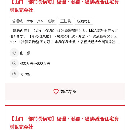
【山口：部門長候補】経理・財務・総務/総合住宅資
材販売会社
管理職・マネージャー経験
正社員
転勤なし
【職務内容】 【メイン業務】 総務経理部長と共にM&A業務を行って
頂きます。 【その他業務】 ・経理の日次・月次・年次業務等のチェ
ック ・決算業務/監査対応 ・総務業務全般 ・各種法規法令関連業務
【募集背景】 将来的に同社の部長の後任となる方を募集したいと考え
ております。 事業の強化、新たな利益の獲得のためM&Aを行ってお
山口県
ります。 挑戦されてみたい方、大歓迎です！ 【組織構成】 4名（派遣
400万円〜600万円
社員3名を含む）のメンバーが活躍しています。 ■入社後の流れ： 先
輩社員のOJT教育になります。経理等の実務を行って頂きながら、総
その他
務経理部長と共にM&A業務について学んで頂きます。将来的には採用
に関わる人事業務にも携わって頂きます。
気になる
【山口：部門長候補】経理・財務・総務/総合住宅資
材販売会社