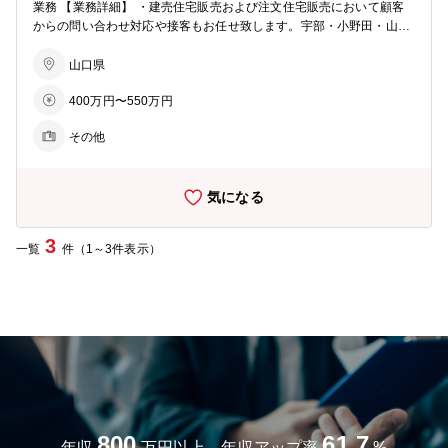
業務 【業務詳細】 ・建売住宅販売および注文住宅販売において顧客
からの問い合わせ対応や接客もお任せ致します。宇部・小野田・山
口・美祢・下関（宇部寄り）にて展開予定です。 ・宇部・小野田エリ
アを中心に不動産業者から土地情報を仕入れ、建売住宅を建築するた
山口県
めの用地仕入れを行って頂きます。将来的には当社にて土地の造成・
400万円〜550万円
分譲業務も手掛けていく予定です。 【募集背景】 2023年に新しく新
設された【住宅販売】事業にて組織体制強化のための増員募集です。
その他
ご経験を活かし、業績伸長に貢献頂きたいと考えております。 【事業
計画】 新築のモデルハウスが2024年5月頃に完成予定、半年～1年後
に販売開始予定となっております。まずは2棟中古物件を購入しリノ
気になる
ベーション販売を行っていきます。その後まずは年間３～４棟の販
売、年間9棟の販売を目指しています。住宅のコンセプトは【国産木
材】にこだわり【在来木造建築】ですが自由度の高い設計ができるの
3
一覧
件（1～3件表示）
も魅力です。 【組織構成】 同部署には現在8名のメンバーが在籍して
います。（うち4名はサッシ・エクステリア関係） 【当社について】
創業96年の社歴があり、業界内においては知名度も高く、規模もトッ
プクラスに位置しています。建築用木材に対するノウハウは豊富で、
販売に限らずツーバイフォー工法に関する技術指導やプレカットなど
の加工も含めた資材提供により同業者と差別化を図っています。2023
年より自然素材にこだわった独自住宅ブランドを立上げ中です。無借
金経営で財務基盤も安定しています。
800
61.7
年収
万円以上、年収アップ率
%